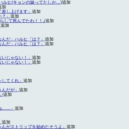
ハルヒ(キョンの妹ってたしか…)
追加
追加
て差し上げます」
追加
い？」
追加
らして死んでたわ！！｣
追加
」
追加
なんだ」ハルヒ「は？」
追加
なんだ」ハルヒ「は？」
追加
ないじゃない！」
追加
ないじゃない！」
追加
をしてくれ」
追加
うんだが」
追加
い
追加
ね……」
追加
」
追加
ゃんがストリップを始めたそうよ」
追加