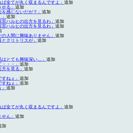
れば全てが丸く収まるんですよ」
追加
させる」
追加
力を感じないだが？」
追加
！」
追加
涼宮ハルヒの出方を見るわ」
追加
涼宮ハルヒの出方を見るわ」
追加
加
だの人間に興味ありません」
追加
首とクリトリスが」
追加
品はとても興味深い…」
追加
て・・・」
追加
出方を見る」
追加
ですねぇ」
追加
ですねぇ」
追加
う」
追加
れば全てが丸く収まるんですよ」
追加
ません」
追加
追加