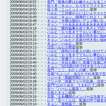
2009/06/04/18:52・・・
長門「将来の夢はお嫁さんになるこ
2009/06/04/18:51・・・
佐々木「キョン、もうすぐファイタ
2009/06/04/18:50・・・
佐々木「くっくっくっく」
追加
2009/06/04/18:50・・・
ハルヒ「三日後からいよいよテスト
2009/06/04/18:49・・・
ハルヒ「キョン、樹海行くわよ！」
2009/06/04/18:48・・・
キョン「今期は面白いアニメ無いな
2009/06/04/18:47・・・
キョン「うわああああああああああ
2009/06/03/19:18・・・
ハルヒ「膣内蟲毒を佐々木さんで試
2009/06/03/19:17・・・
ハルヒ「もう生きててもいい事ない
2009/06/03/19:16・・・
キョン「ハルヒと古泉が付き合い始
2009/06/03/19:15・・・
キョン「ハルヒと古泉が付き合い始
2009/06/03/19:14・・・
キョン「ハルヒ」
追加
2009/06/03/19:13・・・
涼宮ハルヒの密室
追加
2009/06/03/19:12・・・
ハルヒ「緑色の火星人が追いかけて
2009/06/02/19:47・・・
ハルヒ「もう生きててもいい事ない
2009/06/02/19:45・・・
キョン「安価でトゥルーエンド目指
2009/06/02/19:44・・・
キョン「今日も暇だし安価で古泉に
2009/06/02/19:43・・・
キョン「SOS団の中で付き合うなら
2009/06/02/19:42・・・
長門「ここ。わたしの家」
追加
2009/06/02/19:40・・・
古泉｢ちょっと、あなたそれ本気で言
2009/06/02/19:40・・・
ベジータ「閉鎖空間だと？」
追加
2009/06/02/19:38・・・
フリーザ「惑星フリーザ出身、涼宮
2009/06/01/19:18・・・
長門｢ながとゆき、うまれたて｣
追加
2009/06/01/19:18・・・
圭一「ハーレム最高！」
追加
2009/06/01/19:17・・・
古泉とキョン
追加
2009/06/01/19:16・・・
古泉「まあ機関のメンバーは大体マ
2009/06/01/19:15・・・
レナ「圭一くんは、私達の中で彼女
2009/06/01/19:14・・・
キョン「発情薬？」
追加