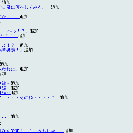
」
追加
で古泉に何かしてみる。」
追加
イか……」
追加
加
……へっ！？」
追加
るわよ！」
追加
だよ！？」
追加
鶴拳奥義！」
追加
加
追加
救われた」
追加
追加
別編～
追加
別編～
追加
別編～
追加
と・・・・そのね・・・・？」
追加
……」
追加
加
加
富なんですよ。もしゃもしゃ。」
追加