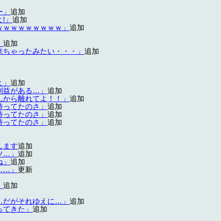
ー」
追加
!」
追加
ｗｗｗｗｗｗｗｗｗ」
追加
」
追加
来ちゃったみたい・・・」
追加
よ」
追加
利益がある…」
追加
んから離れてよ！！」
追加
待ってたのさ」
追加
待ってたのさ」
追加
待ってたのさ」
追加
します
追加
ツ…」
追加
ね」
追加
……」
更新
」
追加
…だがそれゆえに…」
追加
ってきた」
追加