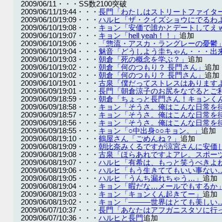
2009/06/11・・・SS数2100突破
2009/06/11/19:44・・・
長門「わたしはストリートファイタ
2009/06/10/19:09・・・
ハルヒ「ザ・クイズショウにでるわよ
2009/06/10/19:08・・・
キョン「安価で誰かとデートしてえ
2009/06/10/19:07・・・
キョン「hell yeah！！」
追加
2009/06/10/19:06・・・
「惣流・アスカ・ラングレーの憂鬱
2009/06/10/19:04・・・
魅音「どうしよう圭ちゃん・・・出
2009/06/10/19:03・・・
朝倉「死の概念を学ぶ？」
追加
2009/06/10/19:02・・・
朝倉「何のつもり？ 長門さん」
追加
2009/06/10/19:02・・・
朝倉「何のつもり？ 長門さん」
追加
2009/06/10/19:01・・・
古泉「僕だってストレスはあります
2009/06/09/19:01・・・
長門「朝倉涼子のお尻をなでるとご
2009/06/09/18:59・・・
朝倉「ちょっと長門さん！キョンく
2009/06/09/18:58・・・
キョン「そうさ。俺はこんな日常を
2009/06/09/18:57・・・
キョン「そうさ。俺はこんな日常を
2009/06/09/18:56・・・
キョン「そうさ。俺はこんな日常を
2009/06/09/18:55・・・
キョン「○中出身○○キョン。」
追加
2009/06/08/19:10・・・
鶴屋さん「ごめんね？」
追加
2009/06/08/19:09・・・
朝比奈みくるですが涼宮さんに安価
2009/06/08/19:08・・・
古泉「ほらあれですよアレ。スポー
2009/06/08/19:07・・・
ハルヒ「有希は、もっと笑うべきよ
2009/06/08/19:06・・・
ハルヒ「もう生きててもいい事ない
2009/06/08/19:05・・・
ハルヒ「うんち漏れちゃう…」
追加
2009/06/08/19:04・・・
キョン「暇だな…メールでもするか
2009/06/08/19:03・・・
キョン「キョンくん起きてー」
追加
2009/06/08/19:02・・・
キョン「―――世界はとても美しい
2009/06/07/10:37・・・
長門「あなたはアフガニスタソに行
2009/06/07/10:36・・・
ハルヒと長門
追加