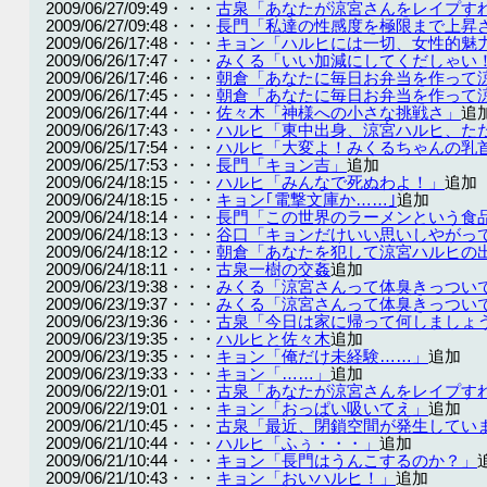
2009/06/27/09:49・・・
古泉「あなたが涼宮さんをレイプす
2009/06/27/09:48・・・
長門「私達の性感度を極限まで上昇
2009/06/26/17:48・・・
キョン「ハルヒには一切、女性的魅
2009/06/26/17:47・・・
みくる「いい加減にしてくだしゃい
2009/06/26/17:46・・・
朝倉「あなたに毎日お弁当を作って
2009/06/26/17:45・・・
朝倉「あなたに毎日お弁当を作って
2009/06/26/17:44・・・
佐々木「神様への小さな挑戦さ」
追
2009/06/26/17:43・・・
ハルヒ「東中出身、涼宮ハルヒ、た
2009/06/25/17:54・・・
ハルヒ「大変よ！みくるちゃんの乳
2009/06/25/17:53・・・
長門「キョン吉」
追加
2009/06/24/18:15・・・
ハルヒ「みんなで死ぬわよ！」
追加
2009/06/24/18:15・・・
キョン｢電撃文庫か……｣
追加
2009/06/24/18:14・・・
長門「この世界のラーメンという食
2009/06/24/18:13・・・
谷口「キョンだけいい思いしやがっ
2009/06/24/18:12・・・
朝倉「あなたを犯して涼宮ハルヒの
2009/06/24/18:11・・・
古泉一樹の交姦
追加
2009/06/23/19:38・・・
みくる「涼宮さんって体臭きっつい
2009/06/23/19:37・・・
みくる「涼宮さんって体臭きっつい
2009/06/23/19:36・・・
古泉「今日は家に帰って何しましょ
2009/06/23/19:35・・・
ハルヒと佐々木
追加
2009/06/23/19:35・・・
キョン「俺だけ未経験……」
追加
2009/06/23/19:33・・・
キョン「……」
追加
2009/06/22/19:01・・・
古泉「あなたが涼宮さんをレイプす
2009/06/22/19:01・・・
キョン「おっぱい吸いてえ」
追加
2009/06/21/10:45・・・
古泉「最近、閉鎖空間が発生してい
2009/06/21/10:44・・・
ハルヒ「ふぅ・・・」
追加
2009/06/21/10:44・・・
キョン「長門はうんこするのか？」
2009/06/21/10:43・・・
キョン「おいハルヒ！」
追加