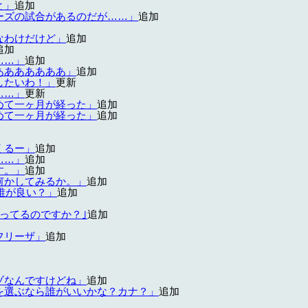
と」
追加
ーズの試合があるのだが……」
追加
なわけだけど」
追加
追加
……」
追加
あああああああ」
追加
したいわ！」
更新
……」
更新
めて一ヶ月が経った」
追加
めて一ヶ月が経った」
追加
くるー」
追加
……」
追加
す。」
追加
何かしてみるか。」
追加
誰が良い？」
追加
ってるのですか？｣
追加
フリーザ」
追加
ゾなんですけどね」
追加
を選ぶなら誰がいいかな？カナ？」
追加