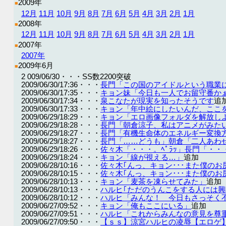
2009年
■
12月
11月
10月
9月
8月
7月
6月
5月
4月
3月
2月
1月
2008年
■
12月
11月
10月
9月
8月
7月
6月
5月
4月
3月
2月
1月
2007年
■
2007年
2009年6月
■
2 009/06/30・・・SS数2200突破
2009/06/30/17:36・・・
長門「この国のアイドルという職業
2009/06/30/17:35・・・
キョン妹「今日も一人でお留守番か
2009/06/30/17:34・・・
泉こなたが現実を知ったそうです
追
2009/06/30/17:33・・・
キョン「年中絵にしたいんだ、ここ
2009/06/29/18:29・・・
キョン「エロ画像フォルダを解放し
2009/06/29/18:28・・・
長門「朝倉涼子、私はアニメがみた
2009/06/29/18:27・・・
長門「有機生命体のエネルギー変換
2009/06/29/18:27・・・
長門「……どうも」朝倉「二人あわ
2009/06/29/18:26・・・
佐々木「・・・。ﾍﾟﾗｯ」長門「・・
2009/06/29/18:24・・・
キョン「線が視える…」
追加
2009/06/28/10:16・・・
佐々木｢んっ、キョン･･･また僕のお尻に
2009/06/28/10:15・・・
佐々木｢んっ、キョン･･･また僕のお尻に
2009/06/28/10:13・・・
キョン「麦茶を凍らせてみた」
追加
2009/06/28/10:13・・・
ハルヒ｢ただのうんこをする人には興
2009/06/28/10:12・・・
ハルヒ「みんな！ 今日もさっそく
2009/06/27/09:52・・・
キョン「俺もここにいる」
追加
2009/06/27/09:51・・・
ハルヒ「これからみんなの意見を尊
2009/06/27/09:50・・・
【ｓｓ】涼宮ハルヒの凌辱【エロゲ