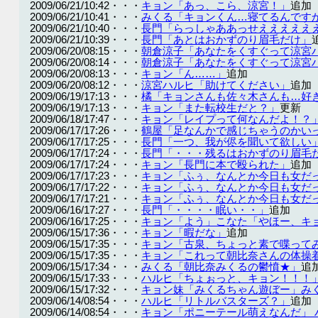
2009/06/21/10:42・・・
キョン「あっ、こら、涼宮！」
追加
2009/06/21/10:41・・・
みくる「キョンくん…寝てるんです
2009/06/21/10:40・・・
長門「らっしゃああっせえええええ
2009/06/21/10:39・・・
長門「あとはおかずのり眉毛だけ」
2009/06/20/08:15・・・
朝倉涼子「あなたをくすぐって涼宮
2009/06/20/08:14・・・
朝倉涼子「あなたをくすぐって涼宮
2009/06/20/08:13・・・
キョン「ん……」
追加
2009/06/20/08:12・・・
涼宮ハルヒ「助けてください」
追加
2009/06/19/17:13・・・
橘「キョンさんも佐々木さんも…好
2009/06/19/17:13・・・
キョン「また転校生だと？」
更新
2009/06/18/17:47・・・
キョン「レイプって何なんだよ！？
2009/06/17/17:26・・・
鶴屋「足なんかで感じちゃうのかい
2009/06/17/17:25・・・
長門「一つ、我が侭を聞いて欲しい
2009/06/17/17:24・・・
長門「・・・残るはおかずのり眉毛
2009/06/17/17:24・・・
キョン「長門に本で殴られた」
追加
2009/06/17/17:23・・・
キョン「ふぅ、なんとか今日も女だ
2009/06/17/17:22・・・
キョン「ふぅ、なんとか今日も女だ
2009/06/17/17:21・・・
キョン「ふぅ、なんとか今日も女だ
2009/06/16/17:27・・・
長門「・・・・眠い・・」
追加
2009/06/16/17:25・・・
キョン「よう」こなた「やほー、キ
2009/06/15/17:36・・・
キョン「暇だな」
追加
2009/06/15/17:35・・・
キョン「古泉、ちょっと素で喋って
2009/06/15/17:35・・・
キョン「これって朝比奈さんの体操
2009/06/15/17:34・・・
みくる「朝比奈みくるの鬱憤★」
追
2009/06/15/17:33・・・
ハルヒ「ちょぉっと、キョン！！！
2009/06/15/17:32・・・
キョン妹「みくるちゃん遊ぼー」みくる
2009/06/14/08:54・・・
ハルヒ「リトルバスターズ？」
追加
2009/06/14/08:54・・・
キョン「ポニーテール萌えなんだ」 