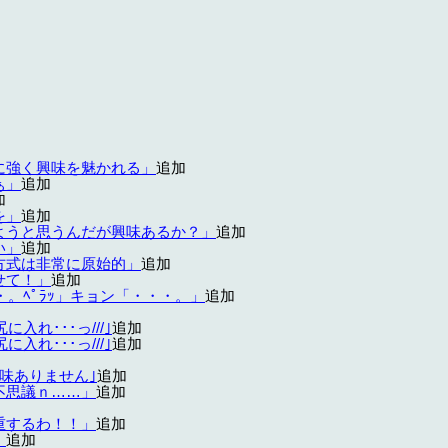
に強く興味を魅かれる」
追加
ぁ」
追加
加
を」
追加
ようと思うんだが興味あるか？」
追加
い」
追加
方式は非常に原始的」
追加
せて！」
追加
・。ﾍﾟﾗｯ」キョン「・・・。」
追加
入れ･･･っ///｣
追加
入れ･･･っ///｣
追加
味ありません｣
追加
不思議ｎ……」
追加
重するわ！！」
追加
】
追加