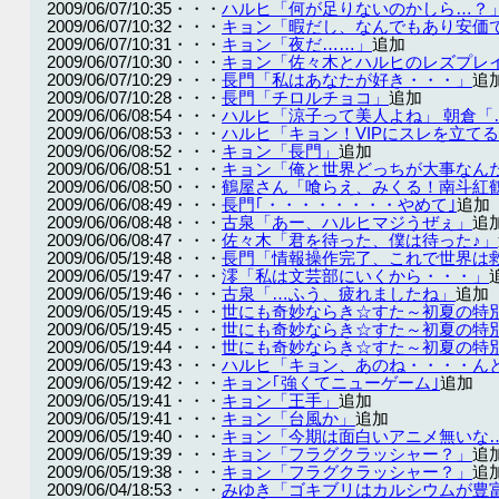
2009/06/07/10:35・・・
ハルヒ「何が足りないのかしら…？
2009/06/07/10:32・・・
キョン「暇だし、なんでもあり安価
2009/06/07/10:31・・・
キョン「夜だ……」
追加
2009/06/07/10:30・・・
キョン「佐々木とハルヒのレズプレ
2009/06/07/10:29・・・
長門「私はあなたが好き・・・」
追
2009/06/07/10:28・・・
長門「チロルチョコ」
追加
2009/06/06/08:54・・・
ハルヒ「涼子って美人よね」 朝倉「
2009/06/06/08:53・・・
ハルヒ「キョン！VIPにスレを立て
2009/06/06/08:52・・・
キョン「長門」
追加
2009/06/06/08:51・・・
キョン「俺と世界どっちが大事なん
2009/06/06/08:50・・・
鶴屋さん「喰らえ、みくる！南斗紅
2009/06/06/08:49・・・
長門｢・・・・・・・・やめて｣
追加
2009/06/06/08:48・・・
古泉「あー、ハルヒマジうぜぇ」
追
2009/06/06/08:47・・・
佐々木「君を待った、僕は待った♪」
2009/06/05/19:48・・・
長門「情報操作完了、これで世界は
2009/06/05/19:47・・・
澪「私は文芸部にいくから・・・」
2009/06/05/19:46・・・
古泉「…ふう、疲れましたね」
追加
2009/06/05/19:45・・・
世にも奇妙ならき☆すた～初夏の特
2009/06/05/19:45・・・
世にも奇妙ならき☆すた～初夏の特
2009/06/05/19:44・・・
世にも奇妙ならき☆すた～初夏の特
2009/06/05/19:43・・・
ハルヒ「キョン、あのね・・・・ん
2009/06/05/19:42・・・
キョン｢強くてニューゲーム｣
追加
2009/06/05/19:41・・・
キョン「王手」
追加
2009/06/05/19:41・・・
キョン「台風か」
追加
2009/06/05/19:40・・・
キョン「今期は面白いアニメ無いな
2009/06/05/19:39・・・
キョン「フラグクラッシャー？」
追
2009/06/05/19:38・・・
キョン「フラグクラッシャー？」
追
2009/06/04/18:53・・・
みゆき「ゴキブリはカルシウムが豊