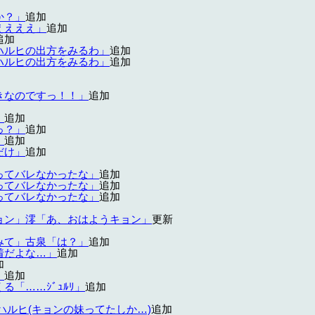
か？」
追加
ええええ」
追加
追加
ハルヒの出方をみるわ」
追加
ハルヒの出方をみるわ」
追加
きなのですっ！！」
追加
」
追加
っ？」
追加
」
追加
だけ」
追加
ってバレなかったな」
追加
ってバレなかったな」
追加
ってバレなかったな」
追加
ョン」澪「あ、おはようキョン」
更新
みて」古泉「は？」
追加
着だよな…」
追加
加
」
追加
「……ｼﾞｭﾙﾘ」
追加
ハルヒ(キョンの妹ってたしか…)
追加