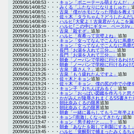
2009/06/14/08:53・・・
キョン「ポニーテール萌えなんだ」 
2009/06/14/08:52・・・
みくる「ふたなりになりましゅた」
2009/06/14/08:51・・・
古泉「僕がホモになった理由を教え
2009/06/14/08:51・・・
佐々木「タラちゃん？どうしたんだ
2009/06/14/08:50・・・
ハルヒ｢大変よ！古泉君がうんこを漏
2009/06/14/08:49・・・
ハルヒ｢この中にギター、ベース(ry
2009/06/13/10:16・・・
古泉「殺すぞ」
追加
2009/06/13/10:15・・・
ハルヒ「有希って完璧よね」
追加
2009/06/13/10:14・・・
キョン「女ってなんでこんなに馬鹿
2009/06/13/10:13・・・
キョン「女ってなんでこんなに馬鹿
2009/06/13/10:13・・・
長門「お湯を入れて三分...」
追加
2009/06/13/10:12・・・
長門「お湯を入れて三分...」
追加
2009/06/13/10:11・・・
朝倉「ノーパンで学校に行けるわけ
2009/06/13/10:10・・・
朝倉「ノーパンで学校に行けるわけ
2009/06/12/19:26・・・
古泉「森さん？」
追加
2009/06/12/19:26・・・
古泉「もう疲れたんですよ」
追加
2009/06/12/19:25・・・
佐々木とキョン
追加
2009/06/12/19:24・・・
佐々木「キョン、僕の尻の中で小便
2009/06/12/19:23・・・
キョン子「おちんぽみるく」
追加
2009/06/12/19:22・・・
キョン「おっぱい図鑑を作ろうと思
2009/06/12/19:21・・・
かがみんが陵辱されまくるSS書きた
2009/06/12/19:21・・・
朝比奈みくるの限界
追加
2009/06/12/19:20・・・
朝比奈みくるの限界
追加
2009/06/12/19:19・・・
朝倉「一緒に暮らしてもう二年半よ
2009/06/11/19:48・・・
キョン｢雨激しくなってきたな｣
追加
2009/06/11/19:47・・・
キョン「男子校だと……？」
追加
2009/06/11/19:46・・・
朝倉「あなたを殺して剥製にする！
2009/06/11/19:45・・・
ハルヒ「覚醒剤で捕まったみくるち