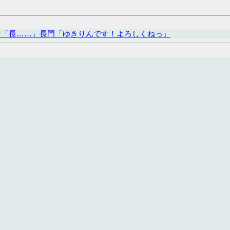
ン「長……」長門「ゆきりんです！よろしくねっ」