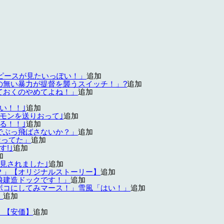
ルピースが見たいっぽい！」
追加
の無い暴力が提督を襲うスイッチ！」?
追加
ておくのやめてよね！」
追加
い！！｣
追加
モンを送りおって｣
追加
る！！｣
追加
でぶっ飛ばさないか？」
追加
なってた」
追加
!｣
追加
加
見されました｣
追加
？」【オリジナルストーリー】
追加
娘建造ドックです！」
追加
ボコにしてみマース！」雪風「はい！」
追加
」
追加
 【安価】
追加