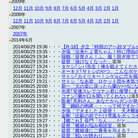
2009年
■
12月
11月
10月
9月
8月
7月
6月
5月
4月
3月
2月
1月
2008年
■
12月
11月
10月
9月
8月
7月
6月
5月
4月
3月
2月
1月
2007年
■
2007年
2014年6月
■
2014/06/29 19:36・・・
【R-18】夕立「時雨のアヘ顔ダブ
2014/06/29 19:35・・・
夕張「出来たよ電ちゃん！特に理由
2014/06/29 19:34・・・
瑞鶴「提督さん！ふ、服！脱ぎ捨て
2014/06/29 19:33・・・
提督「抜けなくなった」
追加
2014/06/27 19:24・・・
タケシ｢シバ先生！俺を鍛えてくださ
2014/06/27 19:23・・・
オーキド｢サトシのやつ、こんなポケ
2014/06/27 19:22・・・
サトシ｢カイリキー！シゲルに穴を掘
2014/06/27 19:21・・・
サトシ「なあ皆、ロケット団を本気
2014/06/25 20:00・・・
新一「元の姿に戻ったら蘭が>>5に
2014/06/25 19:59・・・
光彦｢安価スレでコナン君に復讐します
2014/06/25 19:58・・・
コナン｢蘭が口を聞いてくれない｣
追
2014/06/25 19:57・・・
医者｢毛利さん。あなたからガンが発
2014/06/22 19:30・・・
電「鋼鉄の咆哮・・・って何ですか
2014/06/22 19:29・・・
夕張「できましたよ提督！ 天才艦
2014/06/22 19:28・・・
金剛「比叡の前でだけ雪風をボッコ
2014/06/22 19:27・・・
【艦これ】長門「なん……だと……
2014/06/21 19:19・・・
提督「艦娘お悩み相談室」
追加
2014/06/21 19:18・・・
提督「艦娘達にご褒美を与える？」
2014/06/21 19:17・・・
提督「戦いが終わり……」
追加