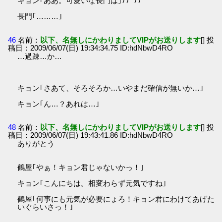
キョン｢ああ。可愛いな長門は｣ﾅﾃﾞﾅﾃﾞ
長門｢………｣
46
名前：
以下、名無しにかわりましてVIPがお送りします
[] 投
稿日：2009/06/07(日) 19:34:34.75 ID:hdNbwD4RO
…過疎…か…
キョン｢さあて、そろそろか…いやまだ確信が無いか…｣
キョン｢ん…？あれは…｣
48
名前：
以下、名無しにかわりましてVIPがお送りします
[] 投
稿日：2009/06/07(日) 19:43:41.86 ID:hdNbwD4RO
ありがとう
鶴屋｢やぁ！キョン君じゃないかっ！｣
キョン｢こんにちは。相変わらず元気ですね｣
鶴屋｢何事にも元気が必要にょろ！キョン君にわけてあげた
いぐらいさっ！｣