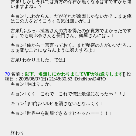
古泉｢しかしそれでは貴方の存在が無くなるはずですから違
いますよね…？｣
キョン｢…わからん。だがそれが原因じゃないか？…まぁ俺
はこの力をどうこうする気は無いが…｣
古泉｢ふふっ…涼宮さんの力を得たのが貴方でよかったです
よ。でも朝比奈さんと長門さん、鶴屋さんには…｣
キョン｢俺から一言言っておく。まだ秘密の方がいいだろ…
まぁ変なことにならんように努力するよ｣
古泉｢わかりました。では｣
70
名前：
以下、名無しにかわりましてVIPがお送りします
[] 投
稿日：2009/06/07(日) 21:49:30.53 ID:hdNbwD4RO
キョン｢やはり…か｣
キョン｢くく…これで…これで俺は最強になったｯｯ！！｣
キョン｢まずはハルヒを消さないとな…くく｣
キョン｢世界中を制服できるぜヒャッハーー！！｣
終わり