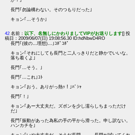
長門｢勿論構わない。そのつもりだった｣
キョン｢…そうか｣
42
名前：
以下、名無しにかわりましてVIPがお送りします
[] 投
稿日：2009/06/07(日) 19:08:56.30 ID:hdNbwD4RO
長門｢(彼の…理想)…｣ｺﾎﾟｺﾎﾟ
キョン｢それにしても長門と二人っきりだと静かでいいな。
落ち着くよ｣
長門｢…そう。｣
長門｢…これ｣ｺﾄ
キョン｢おう。ありがっ熱ｯ！｣ﾊﾞｼｬ
長門｢！｣
キョン｢あー大丈夫だ。ズボンを少し濡らしちまっただけ
だ｣
長門｢振動があった為私の手の平から滑った。申し訳ない。
ハンカチを｣
キョン｢いや大丈夫だ。そうだ長門。……長門が拭いてくれ