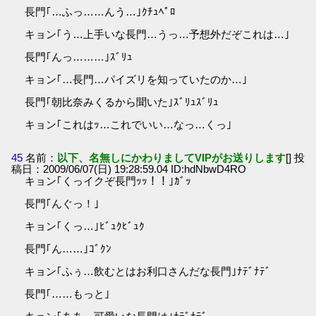
長門｢…ふっ……んう…｣ｸﾁｭﾍﾟﾛ
キョン｢う…上手いな長門…うっ…予想外だぞこれは…｣
長門｢んっ………｣ｽﾞﾘｭ
キョン｢…長門…パイズリを知っていたのか…｣
長門｢朝比奈みくるから聞いた｣ｽﾞﾘｭｽﾞﾘｭ
キョン｢これはｯ…これでいい…なっ…くっ｣
45
名前：
以下、名無しにかわりましてVIPがお送りします
[] 投
稿日：2009/06/07(日) 19:28:59.04 ID:hdNbwD4RO
キョン｢くっイクぞ長門ｯｯ！！｣ｶﾞｯ
長門｢んぐっ！｣
キョン｢くっ…｣ﾋﾞｭｸﾋﾞｭｸ
長門｢ん……｣ｺﾞｸﾝ
キョン｢ふぅ…飲むとはお利口さんだな長門｣ﾅﾃﾞﾅﾃﾞ
長門｢……もっと｣