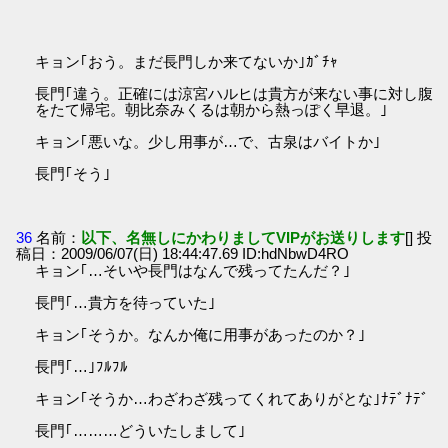
キョン｢おう。まだ長門しか来てないか｣ｶﾞﾁｬ
長門｢違う。正確には涼宮ハルヒは貴方が来ない事に対し腹
をたて帰宅。朝比奈みくるは朝から熱っぽく早退。｣
キョン｢悪いな。少し用事が…で、古泉はバイトか｣
長門｢そう｣
36
名前：
以下、名無しにかわりましてVIPがお送りします
[] 投
稿日：2009/06/07(日) 18:44:47.69 ID:hdNbwD4RO
キョン｢…そいや長門はなんで残ってたんだ？｣
長門｢…貴方を待っていた｣
キョン｢そうか。なんか俺に用事があったのか？｣
長門｢…｣ﾌﾙﾌﾙ
キョン｢そうか…わざわざ残ってくれてありがとな｣ﾅﾃﾞﾅﾃﾞ
長門｢………どういたしまして｣