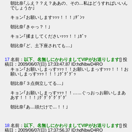
朝比奈｢ふえ？？え？ああの、その…私はどうすればいいん
でしょうか｣
キョン｢お願いしますｯｯｯ！！！｣ﾀﾞﾝｯ
朝比奈｢きゃっ？！｣
キョン｢揉ましてくださいｯｯｯ！！｣ｶﾞｯ
朝比奈｢ど、土下座されても…｣
17
名前：
以下、名無しにかわりましてVIPがお送りします
[] 投
稿日：2009/06/07(日) 17:33:47.87 ID:hdNbwD4RO
キョン｢お願いしまっすｯｯｯ！！お願いしまっすｯｯｯ！！！お
願いしまっすｯｯｯ！！！｣ｸﾞｸﾞｸﾞｯ
朝比奈｢３点倒立してる…｣
キョン｢お願いしまっすｯｯｯ！！……ぐっおっお願いしまあ
あす！！！！｣ｸﾞｸﾞｸﾞｸﾞｸﾞｸﾞ
朝比奈｢あ…頭だけで…！！｣
18
名前：
以下、名無しにかわりましてVIPがお送りします
[] 投
稿日：2009/06/07(日) 17:37:56.37 ID:hdNbwD4RO