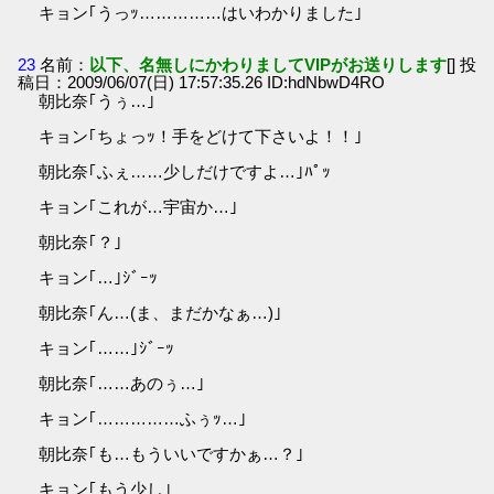
キョン｢うっｯ……………はいわかりました｣
23
名前：
以下、名無しにかわりましてVIPがお送りします
[] 投
稿日：2009/06/07(日) 17:57:35.26 ID:hdNbwD4RO
朝比奈｢うぅ…｣
キョン｢ちょっｯ！手をどけて下さいよ！！｣
朝比奈｢ふぇ……少しだけですよ…｣ﾊﾟｯ
キョン｢これが…宇宙か…｣
朝比奈｢？｣
キョン｢…｣ｼﾞｰｯ
朝比奈｢ん…(ま、まだかなぁ…)｣
キョン｢……｣ｼﾞｰｯ
朝比奈｢……あのぅ…｣
キョン｢……………ふぅｯ…｣
朝比奈｢も…もういいですかぁ…？｣
キョン｢もう少し｣