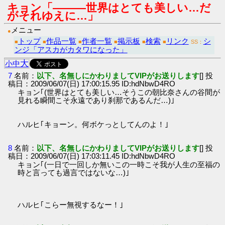
キョン「―――世界はとても美しい…だ
がそれゆえに…」
メニュー
●
トップ
作品一覧
作者一覧
掲示板
検索
リンク
シ
■
■
■
■
■
■
SS：
ンジ「アスカがカタワになった」
大
小
中
7
名前：
以下、名無しにかわりましてVIPがお送りします
[] 投
稿日：2009/06/07(日) 17:00:15.95 ID:hdNbwD4RO
キョン｢(世界はとても美しい…そうこの朝比奈さんの谷間が
見れる瞬間こそ永遠であり刹那であるんだ…)｣
ハルヒ｢キョーン。何ボケっとしてんのよ！｣
8
名前：
以下、名無しにかわりましてVIPがお送りします
[] 投
稿日：2009/06/07(日) 17:03:11.45 ID:hdNbwD4RO
キョン｢(一日で一回しか無いこの一時こそ我が人生の至福の
時と言っても過言ではないな…)｣
ハルヒ｢こらー無視するなー！｣