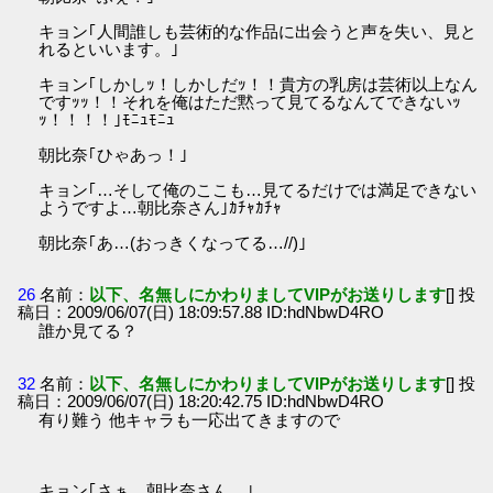
キョン｢人間誰しも芸術的な作品に出会うと声を失い、見と
れるといいます。｣
キョン｢しかしｯ！しかしだｯ！！貴方の乳房は芸術以上なん
ですｯｯ！！それを俺はただ黙って見てるなんてできないｯ
ｯ！！！！｣ﾓﾆｭﾓﾆｭ
朝比奈｢ひゃあっ！｣
キョン｢…そして俺のここも…見てるだけでは満足できない
ようですよ…朝比奈さん｣ｶﾁｬｶﾁｬ
朝比奈｢あ…(おっきくなってる…//)｣
26
名前：
以下、名無しにかわりましてVIPがお送りします
[] 投
稿日：2009/06/07(日) 18:09:57.88 ID:hdNbwD4RO
誰か見てる？
32
名前：
以下、名無しにかわりましてVIPがお送りします
[] 投
稿日：2009/06/07(日) 18:20:42.75 ID:hdNbwD4RO
有り難う 他キャラも一応出てきますので
キョン｢さぁ…朝比奈さん…｣