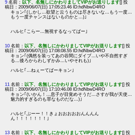
9
名前：
以下、名無しにかわりましてVIPがお送りします
[] 投
稿日：2009/06/07(日) 17:05:23.46 ID:hdNbwD4RO
キョン｢(しかし…欲望と云うものは尽きないな…もう一度…
もう一度チャンスはないものかと…)｣
ハルヒ｢こらー…無視するなってばー｣
10
名前：
以下、名無しにかわりましてVIPがお送りします
[] 投
稿日：2009/06/07(日) 17:08:08.55 ID:hdNbwD4RO
キョン｢(偶然を装ってあの谷間にダイブ…いや不自然すぎ
る…後ろからわしずかみ…いやそれも)｣
ハルヒ｢…ねぇーてばーキョン｣
11
名前：
以下、名無しにかわりましてVIPがお送りします
[] 投
稿日：2009/06/07(日) 17:10:46.08 ID:hdNbwD4RO
キョン｢(いかん！…息子が目覚めそうだ…さすが我が天使…
魅力的すぎるのも罪なものだな…)｣
ハルヒ｢ぶーー！！きょおおおおおんんんん
ん！！！！！！！｣
13
名前：
以下、名無しにかわりましてVIPがお送りします
[] 投