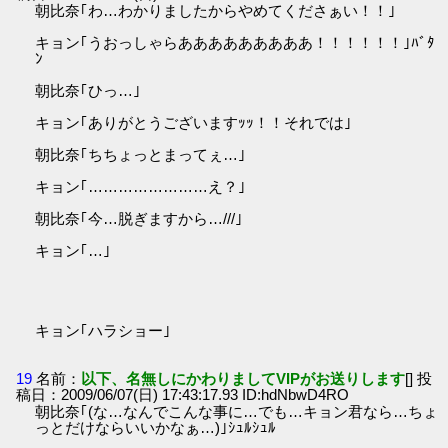
朝比奈｢わ…わかりましたからやめてくださぁい！！｣
キョン｢うおっしゃらあああああああああ！！！！！！｣ﾊﾞﾀ
ﾝ
朝比奈｢ひっ…｣
キョン｢ありがとうございますｯｯ！！それでは｣
朝比奈｢ちちょっとまってぇ…｣
キョン｢……………………え？｣
朝比奈｢今…脱ぎますから…///｣
キョン｢…｣
キョン｢ハラショー｣
19
名前：
以下、名無しにかわりましてVIPがお送りします
[] 投
稿日：2009/06/07(日) 17:43:17.93 ID:hdNbwD4RO
朝比奈｢(な…なんでこんな事に…でも…キョン君なら…ちょ
っとだけならいいかなぁ…)｣ｼｭﾙｼｭﾙ