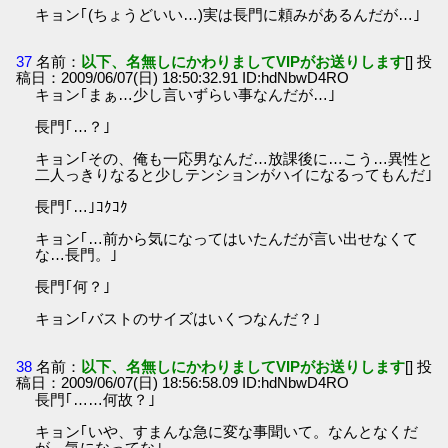
キョン｢(ちょうどいい…)実は長門に頼みがあるんだが…｣
37
名前：
以下、名無しにかわりましてVIPがお送りします
[] 投
稿日：2009/06/07(日) 18:50:32.91 ID:hdNbwD4RO
キョン｢まぁ…少し言いずらい事なんだが…｣
長門｢…？｣
キョン｢その、俺も一応男なんだ…放課後に…こう…異性と
二人っきりなると少しテンションがハイになるってもんだ｣
長門｢…｣ｺｸｺｸ
キョン｢…前から気になってはいたんだが言い出せなくて
な…長門。｣
長門｢何？｣
キョン｢バストのサイズはいくつなんだ？｣
38
名前：
以下、名無しにかわりましてVIPがお送りします
[] 投
稿日：2009/06/07(日) 18:56:58.09 ID:hdNbwD4RO
長門｢……何故？｣
キョン｢いや、すまんな急に変な事聞いて。なんとなくだ
が…気になってな｣