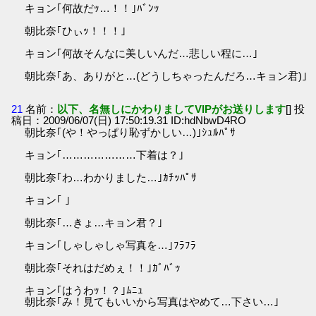
キョン｢何故だｯ…！！｣ﾊﾞﾝｯ
朝比奈｢ひぃｯ！！！｣
キョン｢何故そんなに美しいんだ…悲しい程に…｣
朝比奈｢あ、ありがと…(どうしちゃったんだろ…キョン君)｣
21
名前：
以下、名無しにかわりましてVIPがお送りします
[] 投
稿日：2009/06/07(日) 17:50:19.31 ID:hdNbwD4RO
朝比奈｢(や！やっぱり恥ずかしい…)｣ｼｭﾙﾊﾟｻ
キョン｢…………………下着は？｣
朝比奈｢わ…わかりました…｣ｶﾁｯﾊﾟｻ
キョン｢ ｣
朝比奈｢…きょ…キョン君？｣
キョン｢しゃしゃしゃ写真を…｣ﾌﾗﾌﾗ
朝比奈｢それはだめぇ！！｣ｶﾞﾊﾞｯ
キョン｢はうわｯ！？｣ﾑﾆｭ
朝比奈｢み！見てもいいから写真はやめて…下さい…｣