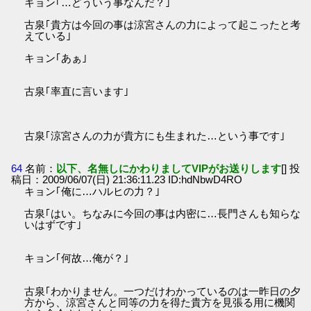
キョン｢…どういう事なんだ？｣
古泉｢貴方は今回の事は涼宮さんの力によって起こったと考
えている｣
キョン｢あぁ｣
古泉｢率直に言います｣
古泉｢涼宮さんの力が貴方にも生まれた…という事です｣
64
名前：
以下、名無しにかわりましてVIPがお送りします
[] 投
稿日：2009/06/07(日) 21:36:11.23 ID:hdNbwD4RO
キョン｢俺に…ハルヒの力？｣
古泉｢はい。ちなみに今回の事は内密に…長門さんも知らな
いはずです｣
キョン｢何故…俺が？｣
古泉｢わかりません。一つだけわかっているのは一昨日の夕
方から、涼宮さんと同等の力を得た貴方を見張る用に機関