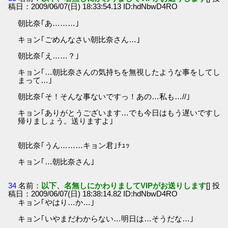
稿日：2009/06/07(日) 18:33:54.13 ID:hdNbwD4RO
朝比奈｢あ………｣
キョン｢ごめんなさい朝比奈さん…｣
朝比奈｢え……？｣
キョン｢…朝比奈さんの気持ちを無視したような事をしてし
まって…｣
朝比奈｢そ！そんな事ないですっ！あの…私も…//｣
キョン｢ありがとうございます…でも今日はもう遅いですし
帰りましょう。送りますよ｣
朝比奈｢うん………キョン君｣ﾁｭｯ
キョン｢…朝比奈さん｣
34
名前：
以下、名無しにかわりましてVIPがお送りします
[] 投
稿日：2009/06/07(日) 18:38:14.82 ID:hdNbwD4RO
キョン｢やはり…か…｣
キョン｢いやまだわからない…明日は…そうだな…｣