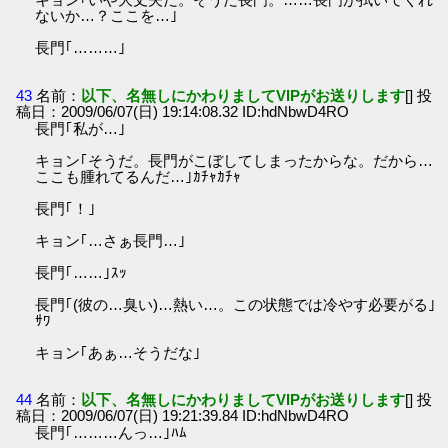
ないか…？ここを…｣
長門｢………｣
43
名前：
以下、名無しにかわりましてVIPがお送りします
[] 投
稿日：2009/06/07(日) 19:14:08.32 ID:hdNbwD4RO
長門｢私が…｣
キョン｢そうだ。長門がこぼしてしまったからな。だから…
ここも腫れてるんだ…｣ｶﾁｬｶﾁｬ
長門｢！｣
キョン｢…さぁ長門…｣
長門｢……｣ｽｯ
長門｢(彼の…臭い)…熱い…。この状態では冷やす必要がる｣
ｻﾜ
キョン｢あぁ…そうだな｣
44
名前：
以下、名無しにかわりましてVIPがお送りします
[] 投
稿日：2009/06/07(日) 19:21:39.84 ID:hdNbwD4RO
長門｢………んっ…｣ﾊﾑ