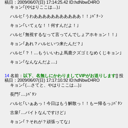
稿日：2009/06/07(日) 17:14:25.42 ID:hdNbwD4RO
キョン｢(やはりここは…)｣
ハルヒ｢うわあああああああああああ！！｣ﾊﾞﾁｰﾝ
キョン｢いてぇな！！何すんだよ！｣
ハルヒ｢無視するなって言ってんでしょアホキョン！！｣
キョン｢あれ？ハルヒいつ来たんだ？｣
ハルヒ｢？！…もういいわよ馬鹿クズゴミなめくじキョン｣
キョン｢なんなんだよ…｣
14
名前：
以下、名無しにかわりましてVIPがお送りします
[] 投
稿日：2009/06/07(日) 17:17:10.92 ID:hdNbwD4RO
キョン｢(…さてと、やはりここは…)｣
長門｢…｣ﾊﾞﾀﾝ
ハルヒ｢いぁあっ！今日はもう解散っ！！もー帰るっ｣ﾊﾞﾀﾝ
古泉｢…バイトなんですけど｣
キョン｢？それが？頑張ってな｣