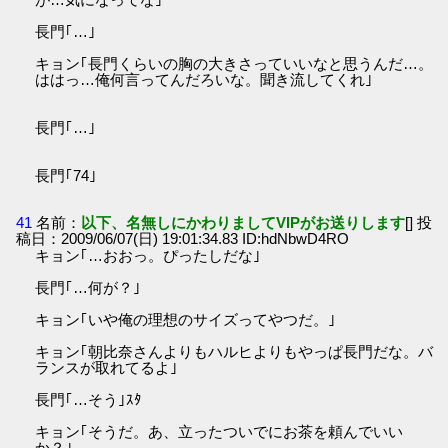
長門｢…｣
キョン｢長門くらいの胸の大きさっていいなと思うんだ…。
ははっ…俺何言ってんだろいな。聞き流してくれ｣
長門｢…｣
長門｢74｣
41
名前：
以下、名無しにかわりましてVIPがお送りします
[] 投
稿日：2009/06/07(日) 19:01:34.83 ID:hdNbwD4RO
キョン｢…おおっ。ぴったしだな｣
長門｢…何が？｣
キョン｢いや俺の理想のサイズってやつだ。｣
キョン｢朝比奈さんよりもハルヒよりもやっぱ長門だな。バ
ランスが取れてるよ｣
長門｢…そう｣ｽﾀ
キョン｢そうだ。あ、立ったついでにお茶を頼んでいい
か？｣