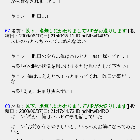
から命令されました。｣
キョン｢一昨日…｣
67
名前：
以下、名無しにかわりましてVIPがお送りします
[] 投
稿日：2009/06/07(日) 21:40:35.11 ID:hdNbwD4RO
スレのっとっちゃってごめんなはい
キョン｢一昨日の夕方…俺はハルヒと一緒に帰ってた…｣
古泉｢その時の状況を思い出せるだけ思いだして下さい｣
キョン｢俺は…ええとちょっとまってくれ一昨日の事だし
な｣
古泉｢えぇ。あまり焦らずに｣
69
名前：
以下、名無しにかわりましてVIPがお送りします
[] 投
稿日：2009/06/07(日) 21:47:44.73 ID:hdNbwD4RO
キョン｢確か…俺はハルヒの事を話していた｣
キョン｢お前がうらやましいと、いっぺんお前になってみた
いと｣