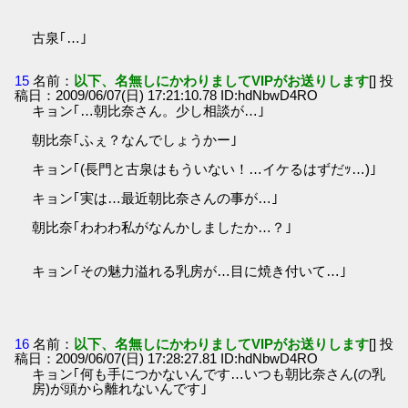
古泉｢…｣
15
名前：
以下、名無しにかわりましてVIPがお送りします
[] 投
稿日：2009/06/07(日) 17:21:10.78 ID:hdNbwD4RO
キョン｢…朝比奈さん。少し相談が…｣
朝比奈｢ふぇ？なんでしょうかー｣
キョン｢(長門と古泉はもういない！…イケるはずだｯ…)｣
キョン｢実は…最近朝比奈さんの事が…｣
朝比奈｢わわわ私がなんかしましたか…？｣
キョン｢その魅力溢れる乳房が…目に焼き付いて…｣
16
名前：
以下、名無しにかわりましてVIPがお送りします
[] 投
稿日：2009/06/07(日) 17:28:27.81 ID:hdNbwD4RO
キョン｢何も手につかないんです…いつも朝比奈さん(の乳
房)が頭から離れないんです｣