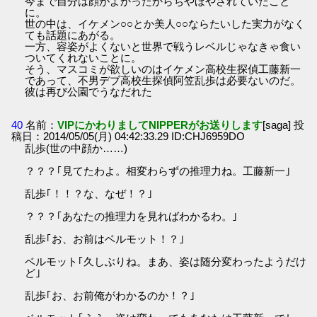
今まで自分は顔がよかったからちやほやされていたこと
に。
世の中は、イケメン○○とか美人○○ならたいした実力がなく
ても話題にあがる。
一方、容姿がよくないと世界で戦うレベルじゃなきゃ食い
ついてくれないことに。
そう、マスコミが欲しいのはイケメン高校生探偵工藤新一
であって、不男デブ高校生探偵阿笠乱歩は必要ないのだ。
彼は再び公園でうなだれた
40
名前：
VIPにかわりましてNIPPERがお送りします
[saga] 投
稿日：2014/05/05(月) 04:42:33.29 ID:CHJ6959DO
乱歩(世の中顔か……)
？？？｢見てたわよ。相変わらずの推理力ね。工藤新一｣
乱歩｢！！？な、なぜ！？｣
？？？｢あなたの推理力を見ればわかるわ。｣
乱歩｢お、お前はベルモット！？｣
ベルモット｢久しぶりね。まあ、姿は随分変わったようだけ
ど｣
乱歩｢お、お前俺がわかるのか！？｣