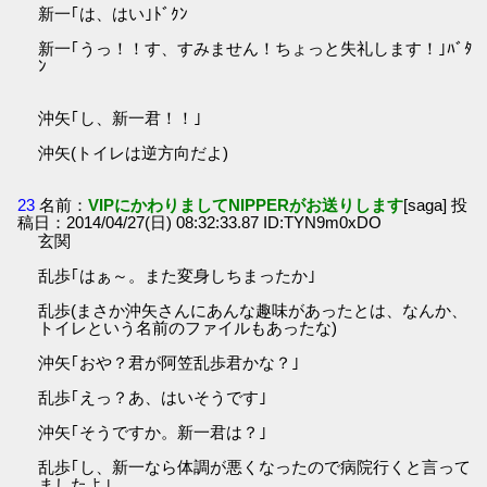
新一｢は、はい｣ﾄﾞｸﾝ
新一｢うっ！！す、すみません！ちょっと失礼します！｣ﾊﾞﾀ
ﾝ
沖矢｢し、新一君！！｣
沖矢(トイレは逆方向だよ)
23
名前：
VIPにかわりましてNIPPERがお送りします
[saga] 投
稿日：2014/04/27(日) 08:32:33.87 ID:TYN9m0xDO
玄関
乱歩｢はぁ～。また変身しちまったか｣
乱歩(まさか沖矢さんにあんな趣味があったとは、なんか、
トイレという名前のファイルもあったな)
沖矢｢おや？君が阿笠乱歩君かな？｣
乱歩｢えっ？あ、はいそうです｣
沖矢｢そうですか。新一君は？｣
乱歩｢し、新一なら体調が悪くなったので病院行くと言って
ましたよ｣