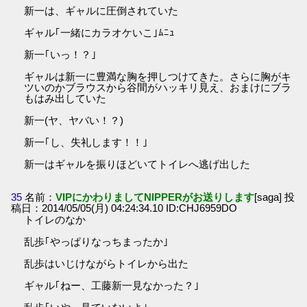
新一は、ギャルに圧倒されていた
ギャル｢一緒にカラオケいこ｣ﾑﾆｭ
新一｢いっ！？｣
ギャルは新一に豊満な胸を押しつけてきた。さらに胸がキ
ツいのかブラウスから谷間がハッキリ見え、おまけにブラ
もはみ出していた
新一(ヤ、ヤバい！？)
新一｢し、失礼します！！｣
新一はギャルを振りほどいてトイレへ逃げ出した
35
名前：
VIPにかわりましてNIPPERがお送りします
[saga] 投
稿日：2014/05/05(月) 04:24:34.10 ID:CHJ6959DO
トイレのなか
乱歩｢やっぱりなっちまったか｣
乱歩はいじけながらトイレから出た
ギャル｢ねー、工藤新一見なかった？｣