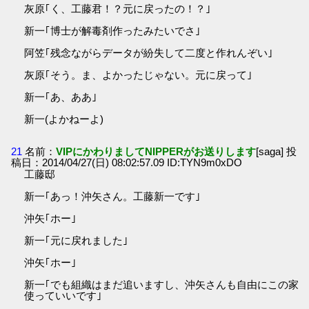
灰原｢く、工藤君！？元に戻ったの！？｣
新一｢博士が解毒剤作ったみたいでさ｣
阿笠｢残念ながらデータが紛失して二度と作れんぞい｣
灰原｢そう。ま、よかったじゃない。元に戻って｣
新一｢あ、ああ｣
新一(よかねーよ)
21
名前：
VIPにかわりましてNIPPERがお送りします
[saga] 投
稿日：2014/04/27(日) 08:02:57.09 ID:TYN9m0xDO
工藤邸
新一｢あっ！沖矢さん。工藤新一です｣
沖矢｢ホー｣
新一｢元に戻れました｣
沖矢｢ホー｣
新一｢でも組織はまだ追いますし、沖矢さんも自由にこの家
使っていいです｣