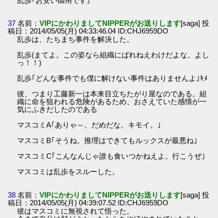
乱歩｢お安い御用です｣
37
名前：
VIPにかわりましてNIPPERがお送りします
[saga] 投
稿日：2014/05/05(月) 04:33:46.04 ID:CHJ6959DO
乱歩は、たちまち事件を解決した。
乱歩(まてよ。この姿なら組織にばれねえわけだよな。よし
っ！！)
乱歩｢どんな事件でも僕に解けない事件はありませんよ｣ｷﾒ
彼、つまり工藤新一は本来目立ちたがり屋なのである。組
織に命を狙われる危険があるため、おさえていた感情が一
気にふきだしたのである
マスコミA｢ありゃ～。だめだな。キモイ。｣
マスコミB｢そうね。推理はできてもルックスが最悪ね｣
マスコミC｢こんなんじゃ誰も食いつかねえよ。行こうぜ｣
マスコミは乱歩をスルーした。
38
名前：
VIPにかわりましてNIPPERがお送りします
[saga] 投
稿日：2014/05/05(月) 04:39:07.52 ID:CHJ6959DO
彼はマスコミに無視されて悟った。