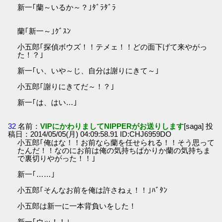
新一｢蘭～いるか～？｣ﾀﾞﾗﾀﾞﾗ
蘭｢新一～｣ｸﾞｽﾝ
小五郎｢探偵ボウズ！！テメェ！！どの面下げて来やがっ
た！？｣
新一｢い、いや～じ、自分は謝りにきて～｣
小五郎｢謝りにきてだ～！？｣
新一｢は、はい…｣
32
名前：
VIPにかわりましてNIPPERがお送りします
[saga] 投
稿日：2014/05/05(月) 04:09:58.91 ID:CHJ6959DO
小五郎｢俺はな！！お前なら蘭を任せられる！！そう思って
たんだ！！なのにお前は俺の気持ちばかりか蘭の気持ちま
で裏切りやがった！！｣
新一｢……｣
小五郎｢そんなお前を俺は許さねぇ！！｣ﾊﾞﾀﾝ
小五郎は新一に一本背負いをした！
新一｢ウッ！！｣