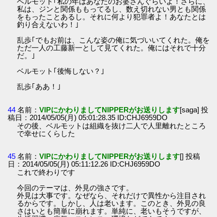
ベルモット｢私の年はあなたのお婆さんぐらいよ！さらに、
私は、ジンと関係ももってるし、数え切れない男とも関係
をもったことあるし。それに何より犯罪者よ！あなたとは
釣り合えないわ！｣
乱歩｢でもお前は、こんな姿の俺に気づいいてくれた。俺を
ただ一人の工藤新一として見てくれた。俺にはそれで十分
だ。｣
ベルモット｢後悔しない？｣
乱歩｢ああ！｣
44
名前：
VIPにかわりましてNIPPERがお送りします
[saga] 投
稿日：2014/05/05(月) 05:01:28.35 ID:CHJ6959DO
その後、ベルモットは組織を抜け二人で人里離れたところ
で幸せにくらした
45
名前：
VIPにかわりましてNIPPERがお送りします
[] 投稿
日：2014/05/05(月) 05:11:12.26 ID:CHJ6959DO
これで終わりです
今回のテーマは、外見の強さです。
外見は大事です。なぜなら、それだけで異性から注目され
るからです。しかし、人は老います。このとき、外見の良
さはいとも簡単に崩れます。単純に、老いもそうですが、