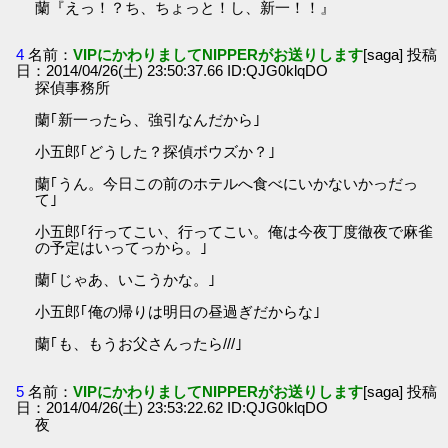
蘭『えっ！？ち、ちょっと！し、新一！！』
4
名前：
VIPにかわりましてNIPPERがお送りします
[saga] 投稿
日：2014/04/26(土) 23:50:37.66 ID:QJG0klqDO
探偵事務所
蘭｢新一ったら、強引なんだから｣
小五郎｢どうした？探偵ボウズか？｣
蘭｢うん。今日この前のホテルへ食べにいかないかっだっ
て｣
小五郎｢行ってこい、行ってこい。俺は今夜丁度徹夜で麻雀
の予定はいってっから。｣
蘭｢じゃあ、いこうかな。｣
小五郎｢俺の帰りは明日の昼過ぎだからな｣
蘭｢も、もうお父さんったら///｣
5
名前：
VIPにかわりましてNIPPERがお送りします
[saga] 投稿
日：2014/04/26(土) 23:53:22.62 ID:QJG0klqDO
夜