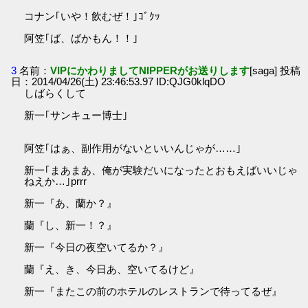
コナン｢いや！飲むぜ！｣ｺﾞｸｯ
阿笠｢ば、ばかもん！！｣
3
名前：
VIPにかわりましてNIPPERがお送りします
[saga] 投稿
日：2014/04/26(土) 23:46:53.97 ID:QJG0klqDO
しばらくして
新一｢サンキュー博士｣
阿笠｢はぁ、副作用がないといいんじゃが……｣
新一｢まあまあ、俺が実験だいになったとおもえばいいじゃ
ねえか…｣prrr
新一『あ、蘭か？』
蘭『し、新一！？』
新一『今日の夜空いてるか？』
蘭『え、き、今日あ、空いてるけど』
新一『またこの前のホテルのレストランで待ってるぜ』