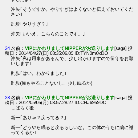
沖矢｢そうですか。やりすぎはよくないと伝えておいてくだ
さい｣
乱歩｢やりすぎ？｣
沖矢｢いいえ。こちらのことです。｣
24
名前：
VIPにかわりましてNIPPERがお送りします
[saga] 投
稿日：2014/04/27(日) 08:35:06.09 ID:TYN9m0xDO
沖矢｢私は用事があるんで、少し出かけますので留守をお願
いします｣
乱歩｢はい。わかりました｣
乱歩(俺もやることないし、少し眠るか)
28
名前：
VIPにかわりましてNIPPERがお送りします
[saga] 投
稿日：2014/05/05(月) 03:57:28.27 ID:CHJ6959DO
しばらく後
新一｢ありゃ？戻ってる？｣
新一｢どうやら眠ると戻るらしいな。この体のうちに蘭に謝
ってくるか｣