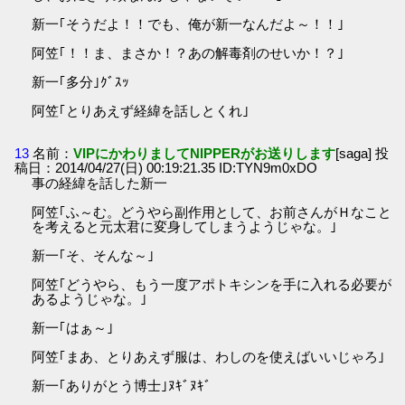
新一｢そうだよ！！でも、俺が新一なんだよ～！！｣
阿笠｢！！ま、まさか！？あの解毒剤のせいか！？｣
新一｢多分｣ｸﾞｽｯ
阿笠｢とりあえず経緯を話しとくれ｣
13
名前：
VIPにかわりましてNIPPERがお送りします
[saga] 投
稿日：2014/04/27(日) 00:19:21.35 ID:TYN9m0xDO
事の経緯を話した新一
阿笠｢ふ～む。どうやら副作用として、お前さんがＨなこと
を考えると元太君に変身してしまうようじゃな。｣
新一｢そ、そんな～｣
阿笠｢どうやら、もう一度アポトキシンを手に入れる必要が
あるようじゃな。｣
新一｢はぁ～｣
阿笠｢まあ、とりあえず服は、わしのを使えばいいじゃろ｣
新一｢ありがとう博士｣ﾇｷﾞﾇｷﾞ