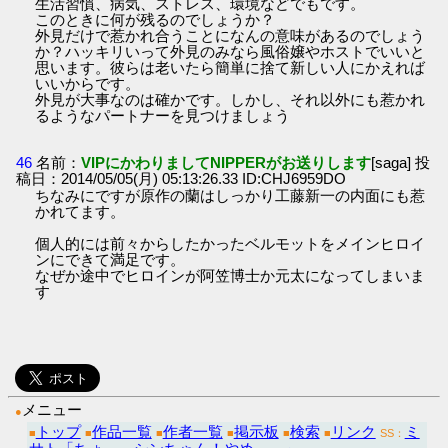
生活習慣、病気、ストレス、環境などでもです。
このときに何が残るのでしょうか？
外見だけで惹かれ合うことになんの意味があるのでしょう
か？ハッキリいって外見のみなら風俗嬢やホストでいいと
思います。彼らは老いたら簡単に捨て新しい人にかえれば
いいからです。
外見が大事なのは確かです。しかし、それ以外にも惹かれ
るようなパートナーを見つけましょう
46
名前：
VIPにかわりましてNIPPERがお送りします
[saga] 投
稿日：2014/05/05(月) 05:13:26.33 ID:CHJ6959DO
ちなみにですが原作の蘭はしっかり工藤新一の内面にも惹
かれてます。
個人的には前々からしたかったベルモットをメインヒロイ
ンにできて満足です。
なぜか途中でヒロインが阿笠博士か元太になってしまいま
す
メニュー
●
トップ
作品一覧
作者一覧
掲示板
検索
リンク
ミ
■
■
■
■
■
■
SS：