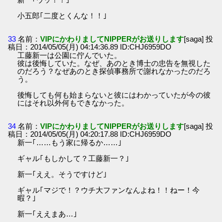
小五郎｢二度とくんな！！｣
33
名前：
VIPにかわりましてNIPPERがお送りします
[saga] 投
稿日：2014/05/05(月) 04:14:36.89 ID:CHJ6959DO
工藤新一は公園に佇んでいた。
彼は後悔していた。なぜ、あのとき博士の忠告を無視した
のだろう？なぜあのとき探偵事務所で謝れなかったのだろ
う。
後悔しても何も始まらないと彼にはわかっていたが今の彼
にはそれ以外何もできなかった。
34
名前：
VIPにかわりましてNIPPERがお送りします
[saga] 投
稿日：2014/05/05(月) 04:20:17.88 ID:CHJ6959DO
新一｢……もう家に帰るか……｣
ギャル｢もしかして？工藤新一？｣
新一｢ええ。そうですけど｣
ギャル｢マジで！？ウチ大ファンなんよね！！ねー！今
暇？｣
新一｢ええまあ…｣