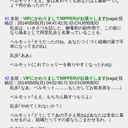
ベルモット｢ええ。姿は変わってもあなたは工藤新一でし
ょ？何があったの？｣
41
名前：
VIPにかわりましてNIPPERがお送りします
[saga] 投
稿日：2014/05/05(月) 04:47:42.91 ID:CHJ6959DO
乱歩は、いきさつを話した。解毒剤の副作用で、この姿に
なり偽名として阿笠乱歩と名乗っていることを。
ベルモット｢そうだったのね。あなたつくづく組織の薬で不
幸になってるのね｣
乱歩｢ああ｣
ベルモット(これでシェリーを殺りやすくなったわね)
42
名前：
VIPにかわりましてNIPPERがお送りします
[saga] 投
稿日：2014/05/05(月) 04:52:40.71 ID:CHJ6959DO
乱歩｢なあ、ベルモット………もしかしてお前灰原を……｣
ベルモット｢ええ。もちろん殺すつもりよ｣
乱歩｢やめてくれないか？｣
ベルモット｢どうして？あの子さえ死ねばあなたは安全に暮
らせるのよ。組織だってその姿ならごまかせるわ。｣