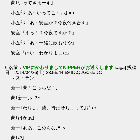
蘭｢いってきまーす｣
小五郎｢あ～いってこ～い｣prrr…
小五郎『あ～安室か？今夜付き合え』
安室『えっ！？今夜ですか？』
小五郎『あ～一緒に飲もうや』
安室『はい。わかりました』
6
名前：
VIPにかわりましてNIPPERがお送りします
[saga] 投稿
日：2014/04/26(土) 23:55:44.59 ID:QJG0klqDO
レストラン
新一｢蘭！こっちだ！｣
蘭｢新一｣ｸﾞｽｯ
新一｢わりぃ。蘭。待たせちまって｣ｷﾞｭｯ
蘭｢ばかぁ｣
新一｢ああ、ごめんな｣ﾁｭｯ
蘭｢///｣