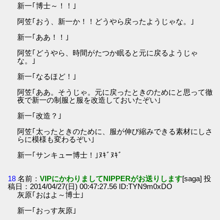
新一｢博士～！！｣
阿笠｢おう、新一か！！どうやら戻ったようじゃな。｣
新一｢ああ！！｣
阿笠｢どうやら、時間がたつか眠ると元に戻るようじゃ
な。｣
新一｢なるほど！｣
阿笠｢ああ。そうじゃ。元に戻ったときのためにと思って徹
夜で新一の制服と服を改造しておいたぞい｣
新一｢改造？｣
阿笠｢太ったときのために、服が伸び縮みできる素材にしさ
らに模様も変わるぞい｣
新一｢サンキュー博士！｣ﾇｷﾞﾇｷﾞ
18
名前：
VIPにかわりましてNIPPERがお送りします
[saga] 投
稿日：2014/04/27(日) 00:47:27.56 ID:TYN9m0xDO
灰原｢おはよ～博士｣
新一｢おっす灰原｣