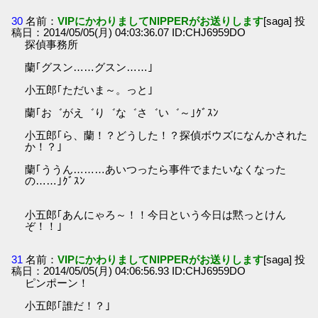
30
名前：
VIPにかわりましてNIPPERがお送りします
[saga] 投
稿日：2014/05/05(月) 04:03:36.07 ID:CHJ6959DO
探偵事務所
蘭｢グスン……グスン……｣
小五郎｢ただいま～。っと｣
蘭｢お゛がえ゛り゛な゛さ゛い゛～｣ｸﾞｽﾝ
小五郎｢ら、蘭！？どうした！？探偵ボウズになんかされた
か！？｣
蘭｢ううん………あいつったら事件でまたいなくなった
の……｣ｸﾞｽﾝ
小五郎｢あんにゃろ～！！今日という今日は黙っとけん
ぞ！！｣
31
名前：
VIPにかわりましてNIPPERがお送りします
[saga] 投
稿日：2014/05/05(月) 04:06:56.93 ID:CHJ6959DO
ピンポーン！
小五郎｢誰だ！？｣