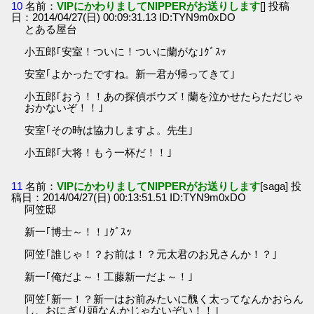
10
名前：
VIPにかわりましてNIPPERがお送りします
[] 投稿
日：2014/04/27(日) 00:09:31.13 ID:TYN9m0xDO
とある屋台
小五郎｢安室！ついに！ついに蘭がな｣ｸﾞｽｯ
安室｢よかったですね。新一君が帰ってきて｣
小五郎｢おう！！あの探偵ボウズ！蘭を泣かせたらただじゃ
おかないぞ！！｣
安室｢その時は協力しますよ。先生｣
小五郎｢大将！もう一杯だ！！｣
11
名前：
VIPにかわりましてNIPPERがお送りします
[saga] 投
稿日：2014/04/27(日) 00:13:51.51 ID:TYN9m0xDO
阿笠邸
新一｢博士～！！｣ｸﾞｽｯ
阿笠｢誰じゃ！？お前は！？元太君のお兄さんか！？｣
新一｢俺だよ～！工藤新一だよ～！｣
阿笠｢新一！？新一はお前みたいに醜く太ってなんかおらん
し、おにぎり頭なんかじゃないぞい！！｣