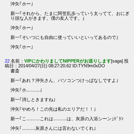
沖矢｢ホー｣
新一｢それから、たまに阿笠乱歩っていう太ってて、おにぎ
り頭な人がきます。僕の友人です。｣
沖矢｢ホー｣
新一｢そいつにも自由に使っていいといってあるので｣
沖矢｢ホー｣
22
名前：
VIPにかわりましてNIPPERがお送りします
[saga] 投
稿日：2014/04/27(日) 08:27:20.62 ID:TYN9m0xDO
書斎
新一｢あれ？沖矢さん、パソコンつけっぱなしですよ｣
沖矢｢ホ………｣
新一｢消しときますね｣
沖矢｢やめろ！この先は私のエリアだ！！｣
新一｢こ………これは………は、灰原の入浴シーン｣ﾄﾞｸﾝ
沖矢｢………灰原さんには言わないでくれ｣