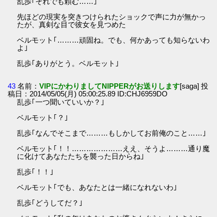
乱歩｢それでも頼む……｣
先ほどの現実を突きつけられたショックで声に力が無かっ
たが、真剣な目で彼女を見つめた
ベルモット｢………頑固ね。でも、何かあっても知らないわ
よ｣
乱歩｢ありがとう。ベルモット｣
43
名前：
VIPにかわりましてNIPPERがお送りします
[saga] 投
稿日：2014/05/05(月) 05:00:25.89 ID:CHJ6959DO
乱歩｢一つ聞いていいか？｣
ベルモット｢？｣
乱歩｢なんでそこまで………もしかしてお前俺のこと……｣
ベルモット｢！！…………………ええ、そうよ………通り魔
に化けてあなたたちを襲った日からね｣
乱歩｢！！｣
ベルモット｢でも、あなたとは一緒になれないわ｣
乱歩｢どうしてだ？｣