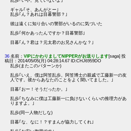
乱歩｢いや。見ていないよ｣
ギャル｢そ、あんがとー｣
乱歩｢ん？あれは目暮警部？｣
彼は遠くに知り合いの警部がいるのに気づいた
乱歩｢何かあったんですか？目暮警部｣
目暮｢ん？君は？元太君のお兄さんかな？｣
36
名前：
VIPにかわりましてNIPPERがお送りします
[saga] 投
稿日：2014/05/05(月) 04:28:14.67 ID:CHJ6959DO
乱歩(またこのパターンか)
乱歩｢いえ、僕は阿笠乱歩。阿笠博士の親戚で工藤新一の友
人です。彼からあなたのことをよく聞いてました。｣
目暮｢おー！そうだったか。｣
乱歩｢ちなみに僕は工藤新一に負けないくらいの推理力があ
りますよ。｣
乱歩(同一人物だしな)
目暮｢な、なに！？すまんが協力してくれ｣