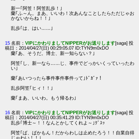
新一｢阿笠！阿笠乱歩！｣
蘭｢ふ～ん。まあ、いいわ！次あんなことしたらただじゃお
かないからね！！｣
乱歩｢は、はい……｣
15
名前：
VIPにかわりましてNIPPERがお送りします
[saga] 投
稿日：2014/04/27(日) 00:29:05.07 ID:TYN9m0xDO
蘭｢あ、そうだ。博士、新一知らない？｣
阿笠｢し、新一なら……じ、事件でどっかいくっていったわ
い｣
蘭｢あいつったら事件事件事件って｣ﾄﾞｶﾞｧ！
乱歩阿笠｢ヒィ！！｣
蘭｢まあ、いいわ。もう帰るわ｣
16
名前：
VIPにかわりましてNIPPERがお送りします
[saga] 投
稿日：2014/04/27(日) 00:35:41.29 ID:TYN9m0xDO
乱歩｢博士～！！なんとかしてくれよ～｣ｸﾞｽｯ
阿笠｢ば、ばかもん！だからわしは止めたろう！！自業自得
じゃわい！！｣