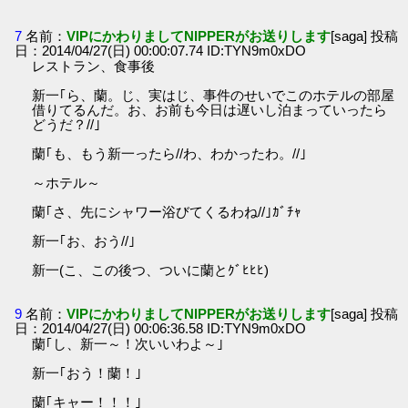
7
名前：
VIPにかわりましてNIPPERがお送りします
[saga] 投稿
日：2014/04/27(日) 00:00:07.74 ID:TYN9m0xDO
レストラン、食事後
新一｢ら、蘭。じ、実はじ、事件のせいでこのホテルの部屋
借りてるんだ。お、お前も今日は遅いし泊まっていったら
どうだ？//｣
蘭｢も、もう新一ったら//わ、わかったわ。//｣
～ホテル～
蘭｢さ、先にシャワー浴びてくるわね//｣ｶﾞﾁｬ
新一｢お、おう//｣
新一(こ、この後つ、ついに蘭とｸﾞﾋﾋﾋ)
9
名前：
VIPにかわりましてNIPPERがお送りします
[saga] 投稿
日：2014/04/27(日) 00:06:36.58 ID:TYN9m0xDO
蘭｢し、新一～！次いいわよ～｣
新一｢おう！蘭！｣
蘭｢キャー！！！｣