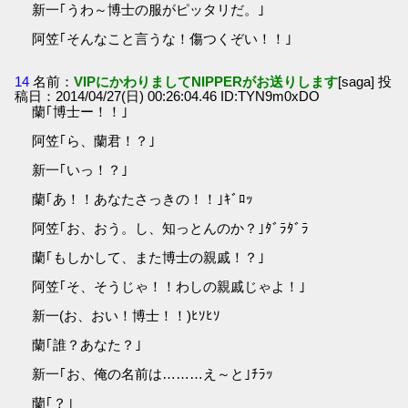
新一｢うわ～博士の服がピッタリだ。｣
阿笠｢そんなこと言うな！傷つくぞい！！｣
14
名前：
VIPにかわりましてNIPPERがお送りします
[saga] 投
稿日：2014/04/27(日) 00:26:04.46 ID:TYN9m0xDO
蘭｢博士ー！！｣
阿笠｢ら、蘭君！？｣
新一｢いっ！？｣
蘭｢あ！！あなたさっきの！！｣ｷﾞﾛｯ
阿笠｢お、おう。し、知っとんのか？｣ﾀﾞﾗﾀﾞﾗ
蘭｢もしかして、また博士の親戚！？｣
阿笠｢そ、そうじゃ！！わしの親戚じゃよ！｣
新一(お、おい！博士！！)ﾋｿﾋｿ
蘭｢誰？あなた？｣
新一｢お、俺の名前は………え～と｣ﾁﾗｯ
蘭｢？｣