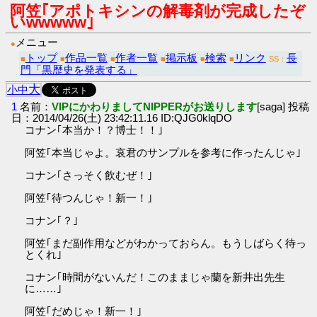
阿笠｢アポトキシンの解毒剤が完成したぞ
いwwwww｣
メニュー
●
トップ
作品一覧
作者一覧
掲示板
検索
リンク
長
■
■
■
■
■
■
SS：
門「黒歴史を発表する」
大
小
中
1
名前：
VIPにかわりましてNIPPERがお送りします
[saga] 投稿
日：2014/04/26(土) 23:42:11.16 ID:QJG0klqDO
コナン｢本当か！？博士！！｣
阿笠｢本当じゃよ。哀君のサンプルを参考に作ったんじゃ｣
コナン｢さっそく飲むぜ！｣
阿笠｢待つんじゃ！新一！｣
コナン｢？｣
阿笠｢まだ副作用などがわかっておらん。もうしばらく待っ
とくれ｣
コナン｢時間がないんだ！このままじゃ蘭を新井出先生
に……｣
阿笠｢だめじゃ！新一！｣