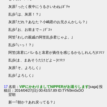
灰原｢ったく夜中にうるさいわね｣ｶﾞﾁｬ
乱歩｢は、灰原！？｣
灰原｢だれ？あなた？小嶋君のお兄さんかしら？｣
乱歩｢お、お前まで～｣ｸﾞｽｯ
阿笠｢わしの親戚の阿笠乱歩君じゃよ。｣
乱歩｢いっ！？｣
阿笠(哀君にバレると哀君が責任を感じるかもしれんろ)ﾋｿﾋｿ
乱歩(ま、まあそうだけどよ～)ﾋｿﾋｿ
灰原｢そ。よろしく｣
乱歩｢よろしく｣
17
名前：
VIPにかわりましてNIPPERがお送りします
[saga] 投
稿日：2014/04/27(日) 00:43:57.89 ID:TYN9m0xDO
翌朝
新一｢朝か？あれ戻ってる？｣