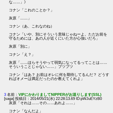
な……」》
コナン「これのことか？」
灰原「……」
コナン（あ、これなのね）
コナン「いや、別にそういう意味じゃねーよ。ただお前を
守るためには、あの人が近くにいた方が心強いだろ」
灰原「別に」
コナン「え？」
灰原「……ほらそうやって弱気になってるってことは……
そういうことじゃない……」ブツブツ
コナン「はあ？ お前はオレに何を期待してるんだ？ どうす
ればオメーは満足だったのか教えてくれよ」
3
名前：
VIPにかわりましてNIPPERがお送りします(SSL)
[saga] 投稿日：2014/05/21(水) 22:28:13.69 ID:pWJuEYzB0
灰原「それは……その……あれよ……」
コナン「なんだよ」