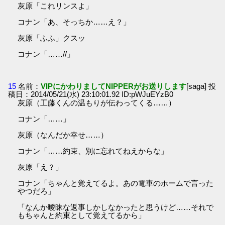
灰原「これリンスよ」
コナン「あ、そっちか……え？」
灰原「ふふ」クスッ
コナン「……//」
15
名前：
VIPにかわりましてNIPPERがお送りします
[saga] 投
稿日：2014/05/21(水) 23:10:01.92 ID:pWJuEYzB0
灰原（工藤くんの温もりが伝わってくる……）
コナン「……」
灰原（なんだか幸せ……）
コナン「……約束、別に忘れてねえからな」
灰原「え？」
コナン「ちゃんと覚えてるよ。あの電車のホームで言った
やつだろ」
「なんか曖昧な返事しかしなかったと思うけど……それで
もちゃんと約束として覚えてるから」