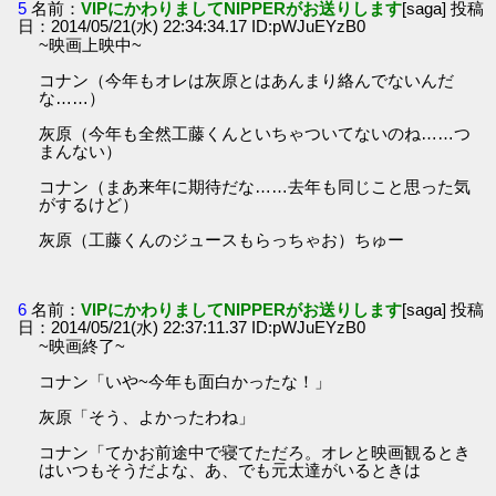
5
名前：
VIPにかわりましてNIPPERがお送りします
[saga] 投稿
日：2014/05/21(水) 22:34:34.17 ID:pWJuEYzB0
~映画上映中~
コナン（今年もオレは灰原とはあんまり絡んでないんだ
な……）
灰原（今年も全然工藤くんといちゃついてないのね……つ
まんない）
コナン（まあ来年に期待だな……去年も同じこと思った気
がするけど）
灰原（工藤くんのジュースもらっちゃお）ちゅー
6
名前：
VIPにかわりましてNIPPERがお送りします
[saga] 投稿
日：2014/05/21(水) 22:37:11.37 ID:pWJuEYzB0
~映画終了~
コナン「いや~今年も面白かったな！」
灰原「そう、よかったわね」
コナン「てかお前途中で寝てただろ。オレと映画観るとき
はいつもそうだよな、あ、でも元太達がいるときは