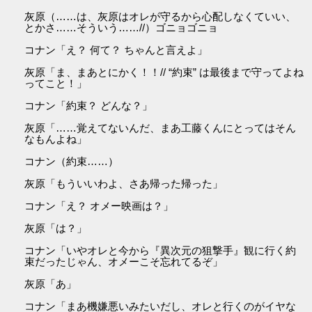
灰原（……は、灰原はオレが守るから心配しなくていい、
とかさ……そういう……//）ゴニョゴニョ
コナン「え？ 何て？ ちゃんと言えよ」
灰原「ま、まあとにかく！！// “約束” は最後まで守ってよね
ってこと！」
コナン「約束？ どんな？」
灰原「……覚えてないんだ、まあ工藤くんにとってはそん
なもんよね」
コナン（約束……）
灰原「もういいわよ、さあ帰った帰った」
コナン「え？ オメー映画は？」
灰原「は？」
コナン「いやオレと今から『異次元の狙撃手』観に行く約
束だったじゃん、オメーこそ忘れてるぞ」
灰原「あ」
コナン「まあ機嫌悪いみたいだし、オレと行くのがイヤな