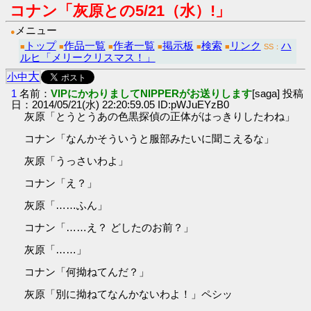
コナン「灰原との5/21（水）!」
メニュー
●
トップ
作品一覧
作者一覧
掲示板
検索
リンク
ハ
■
■
■
■
■
■
SS：
ルヒ「メリークリスマス！」
大
小
中
1
名前：
VIPにかわりましてNIPPERがお送りします
[saga] 投稿
日：2014/05/21(水) 22:20:59.05 ID:pWJuEYzB0
灰原「とうとうあの色黒探偵の正体がはっきりしたわね」
コナン「なんかそういうと服部みたいに聞こえるな」
灰原「うっさいわよ」
コナン「え？」
灰原「……ふん」
コナン「……え？ どしたのお前？」
灰原「……」
コナン「何拗ねてんだ？」
灰原「別に拗ねてなんかないわよ！」ペシッ