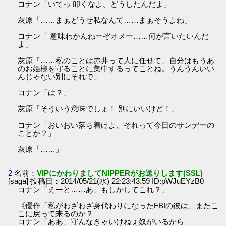
コナン「いてっ 叩くなよ。どうしたんだよ」
灰原「……まぁどうせ私なんて……まぁそうよね」
コナン「 意味わかんねーぞオメー……何が言いたいんだ
よ」
灰原「……私のことは赤井って人に任せて、自分はもうあ
のお姫様を守ることに集中するってことね。うんうんいい
んじゃない別にそれで」
コナン「は？」
灰原「そういう意味でしょ！ 別にいいけど！」
コナン「おいおい落ち着けよ、それって今日のサンデーの
ことか？」
灰原「……」
2
名前：
VIPにかわりましてNIPPERがお送りします(SSL)
[saga] 投稿日：2014/05/21(水) 22:23:43.59 ID:pWJuEYzB0
コナン「えーと……あ、もしかしてこれ？」
《優作「私がわざわざ身代わりになったFBIの彼は、またこ
こに戻って来るのか？
コナン「ああ、守んなきゃいけねぇ奴がいるから