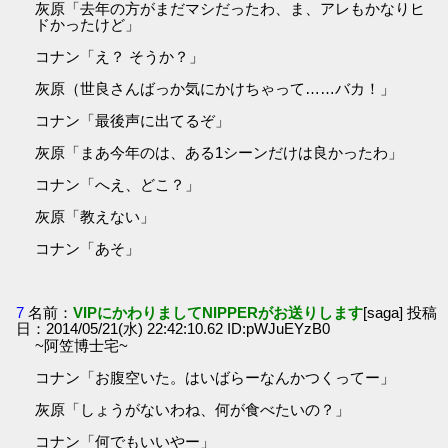
灰原「去年の方がまだマシだったわ、ま、アレもかなりヒ
ドかったけど」
コナン「え？ そうか？」
灰原（世良さんばっか気にかけちゃって……バカ！」
コナン「最後声に出てるぞ」
灰原「まあ今年のは、ある1シーンだけは良かったわ」
コナン「へえ、どこ？」
灰原「教えない」
コナン「あそ」
7
名前：
VIPにかわりましてNIPPERがお送りします
[saga] 投稿
日：2014/05/21(水) 22:42:10.62 ID:pWJuEYzB0
~阿笠博士宅~
コナン「お腹空いた。はいばらーなんかつくってー」
灰原「しょうがないわね、何が食べたいの？」
コナン「何でもいいやー」