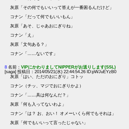
灰原「その何でもいいって答えが一番困るんだけど」
コナン「だって何でもいいもん」
灰原「あそ、じゃあおにぎりね」
コナン「え」
灰原「文句ある？」
コナン「……ないです」
8
名前：
VIPにかわりましてNIPPERがお送りします(SSL)
[saga] 投稿日：2014/05/21(水) 22:44:54.26 ID:pWJuEYzB0
灰原「はい、ただのおにぎり」コトッ
コナン（チッ、マジでおにぎりかよ）
コナン「……具は何なんだ？」
灰原「何も入ってないわよ」
コナン「は？ お、おい！ オメーいくら何でもそれは」
灰原「何でもいいって言ったじゃない」