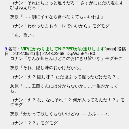
コナン「それはちょっと違うだろ！ さすがにただの塩むす
びはねえだろ！」
灰原「……別にイヤなら食べなくてもいいわよ」
コナン「わかったよもうコレでいいから」モグモグ
「あ、旨い」
9
名前：
VIPにかわりましてNIPPERがお送りします
[saga] 投稿
日：2014/05/21(水) 22:48:29.68 ID:pWJuEYzB0
コナン「なんか知らんけどこのおにぎり旨いな」モグモグ
灰原「それ、隠し味のおかげだから」
コナン「え？ 隠し味？ ただ塩ふって握っただけだろ？ 」
灰原「……工藤くんには分からないか……一生かかって
も」
コナン「え？ な、なにそれ！？ 何が入ってるんだ！？」モ
グモグ
灰原「分かって欲しくもないけどね……ふふ……♪」
コナン「？？」モグモグ