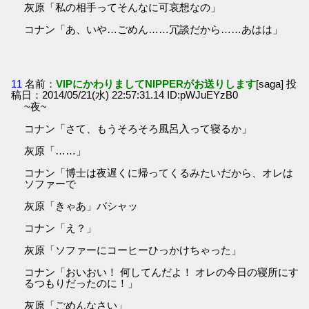
灰原「私の相手ってそんなに可哀想なの」
コナン「あ、いや…ごめん……冗談だから……あはは」
11
名前：
VIPにかわりましてNIPPERがお送りします
[saga] 投
稿日：2014/05/21(水) 22:57:31.14 ID:pWJuEYzB0
~夜~
コナン「さて、もうそろそろ風呂入って寝るか」
灰原「……」
コナン「博士は夜遅くに帰ってくるみたいだから、オレは
ソファーで
灰原「きゃあ」バシャッ
コナン「え？」
灰原「ソファーにコーヒーひっかけちゃった」
コナン「おいおい！ 何してんだよ！ オレの今日の寝所にす
るつもりだったのに！」
灰原「ごめんなさい」