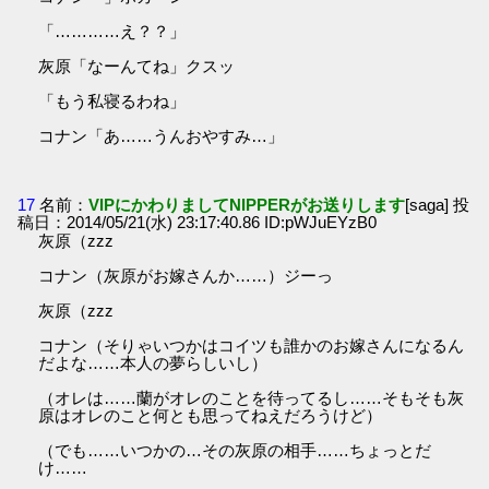
「…………え？？」
灰原「なーんてね」クスッ
「もう私寝るわね」
コナン「あ……うんおやすみ…」
17
名前：
VIPにかわりましてNIPPERがお送りします
[saga] 投
稿日：2014/05/21(水) 23:17:40.86 ID:pWJuEYzB0
灰原（zzz
コナン（灰原がお嫁さんか……）ジーっ
灰原（zzz
コナン（そりゃいつかはコイツも誰かのお嫁さんになるん
だよな……本人の夢らしいし）
（オレは……蘭がオレのことを待ってるし……そもそも灰
原はオレのこと何とも思ってねえだろうけど）
（でも……いつかの…その灰原の相手……ちょっとだ
け……