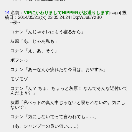
14
名前：
VIPにかわりましてNIPPERがお送りします
[saga] 投
稿日：2014/05/21(水) 23:05:24.24 ID:pWJuEYzB0
~夜~
コナン「んじゃオレはもう寝るから」
灰原「あ、じゃあ私も」
コナン「え、あ、そう」
ボフンっ
コナン「あーなんか疲れたな今日は。おやすみ」
モゾモゾ
コナン「ん？ ちょ、ちょっと灰原！ なんでそんな近付いて
んだよ //？ 」
灰原「私ベッドの真ん中じゃないと寝られないの。気にし
ないで」
コナン「気にしないでって言われても……」
（あ、シャンプーの良い匂い……）