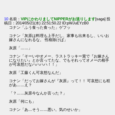
10
名前：
VIPにかわりましてNIPPERがお送りします
[saga] 投
稿日：2014/05/21(水) 22:51:50.22 ID:pWJuEYzB0
コナン「ふう食った食った」ゲフッ
コナン「灰原は料理も上手だし、家事も出来るし、いいお
嫁さんになれるな。 性格除けば」
灰原「……」
コナン「そーいやオメー、ラストラッキー賞で『お嫁さん
になりたい』とか言ってたな、でもそれってオメーの相手
が可哀想だなハハハハ！！」
灰原「工藤くん可哀想なんだ」
コナン「だってお嫁さんが『灰原』って！！ 可哀想にも程
があ……え？
「？……灰原今なんか言った？」
灰原「何にも」
コナン「あ…そう……悪い。気のせいか」