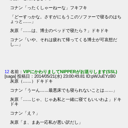
コナン「ったくしゃーねーな」フキフキ
「どーすっかな。さすがにもうこのソファーで寝るのはち
ょっと……」
灰原「……は、博士のベッドで寝たら？」ドキドキ
コナン「いや、それは疲れて帰ってくる博士が可哀想だ
し…」
12
名前：
VIPにかわりましてNIPPERがお送りします(SSL)
[saga] 投稿日：2014/05/21(水) 23:00:49.81 ID:pWJuEYzB0
灰原（……）ドキドキ
コナン「うーん……最悪床でも寝られないことは……」
灰原「……じゃ、じゃあ私と一緒に寝てもいいわよ」ドキ
ドキ
コナン「え？」
灰原「ま、まあ一応私が悪い訳だし」