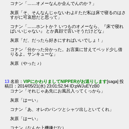
コナン「……オメーなんか企んでんのか？」
灰原「そ、そんなんじゃないわよ// ただ私は床で寝るのはさ
すがに可哀想だと思って」
コナン「……ホントか？ いつものオメーなら、『床で寝れ
ばいいじゃない』 とか真顔で言いそうだけどな」
灰原「だ、だったら好きにすればいいでしょ！」
コナン「分かった分かった。お言葉に甘えてベッド少し借
りるよ。サンキューな」
灰原（やった ♪）
13
名前：
VIPにかわりましてNIPPERがお送りします
[saga] 投
稿日：2014/05/21(水) 23:01:52.94 ID:pWJuEYzB0
コナン「それじゃあ先にお風呂入ってくっから」
灰原「はーい」
コナン「あ、オレのパンツとシャツ出しといてくれ」
灰原「はーい」
コナン（なんか上機嫌だな）