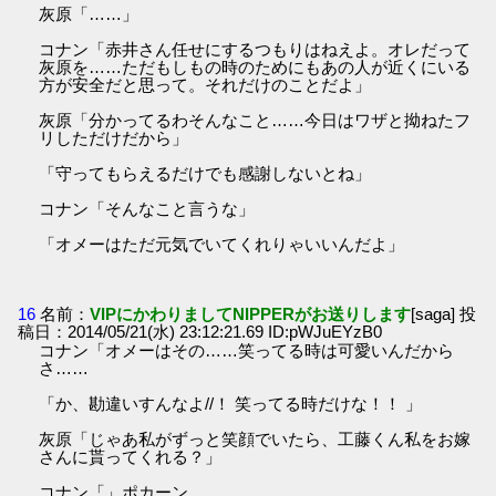
灰原「……」
コナン「赤井さん任せにするつもりはねえよ。オレだって
灰原を……ただもしもの時のためにもあの人が近くにいる
方が安全だと思って。それだけのことだよ」
灰原「分かってるわそんなこと……今日はワザと拗ねたフ
リしただけだから」
「守ってもらえるだけでも感謝しないとね」
コナン「そんなこと言うな」
「オメーはただ元気でいてくれりゃいいんだよ」
16
名前：
VIPにかわりましてNIPPERがお送りします
[saga] 投
稿日：2014/05/21(水) 23:12:21.69 ID:pWJuEYzB0
コナン「オメーはその……笑ってる時は可愛いんだから
さ……
「か、勘違いすんなよ//！ 笑ってる時だけな！！ 」
灰原「じゃあ私がずっと笑顔でいたら、工藤くん私をお嫁
さんに貰ってくれる？」
コナン「」ポカーン