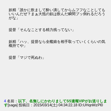
妖精「誰かに飲まして酔い潰してからムフフなことしても
いいんだぜ？まぁ大抵の奴は飲んだ瞬間ブッ倒れるだろう
がな」
提督「そんなことする精力残ってない」
妖精「ハッ、提督なら全艦娘を相手取っていくくらいの気
概持てや」
提督「マジで死ぬわ」
4
名前：
以下、名無しにかわりましてSS速報VIPがお送りしま
す
[saga] 投稿日：2015/03/14(土) 04:34:22.18 ID:UHqnMzPl0