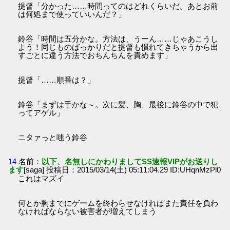
提督「分かった……時間ってのはどれくらいだ。あとお前
は何処まで使っていいんだ？」
鈴谷「時間は五分かな。方法は、うーん……じゃあこうし
よう！同じものばっかりだと提督も慣れてきちゃうから出
すごとに違う方法でおちんちんを責めます」
提督「……順番は？」
鈴谷「まずは手かな～。次に髪、胸、最後に鈴谷の中で犯
ってアゲル」
ニタァっと嗤う鈴谷
14
名前：
以下、名無しにかわりましてSS速報VIPがお送りし
ます
[saga] 投稿日：2015/03/14(土) 05:11:04.29 ID:UHqnMzPl0
これはマズイ
何とか胸までにゲームを終わらせなければまた責任を負わ
なければならない被害者が増えてしまう