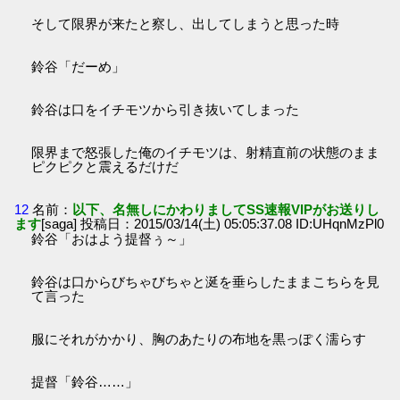
そして限界が来たと察し、出してしまうと思った時
鈴谷「だーめ」
鈴谷は口をイチモツから引き抜いてしまった
限界まで怒張した俺のイチモツは、射精直前の状態のまま
ピクピクと震えるだけだ
12
名前：
以下、名無しにかわりましてSS速報VIPがお送りし
ます
[saga] 投稿日：2015/03/14(土) 05:05:37.08 ID:UHqnMzPl0
鈴谷「おはよう提督ぅ～」
鈴谷は口からびちゃびちゃと涎を垂らしたままこちらを見
て言った
服にそれがかかり、胸のあたりの布地を黒っぽく濡らす
提督「鈴谷……」