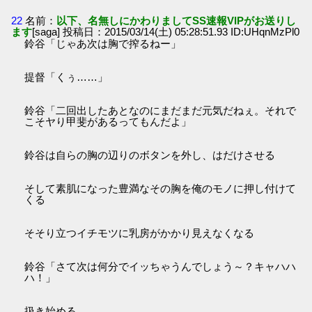
22
名前：
以下、名無しにかわりましてSS速報VIPがお送りし
ます
[saga] 投稿日：2015/03/14(土) 05:28:51.93 ID:UHqnMzPl0
鈴谷「じゃあ次は胸で搾るねー」
提督「くぅ……」
鈴谷「二回出したあとなのにまだまだ元気だねぇ。それで
こそヤり甲斐があるってもんだよ」
鈴谷は自らの胸の辺りのボタンを外し、はだけさせる
そして素肌になった豊満なその胸を俺のモノに押し付けて
くる
そそり立つイチモツに乳房がかかり見えなくなる
鈴谷「さて次は何分でイッちゃうんでしょう～？キャハハ
ハ！」
扱き始める