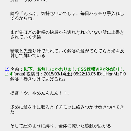
鈴谷「んふふ、気持ちいいでしょ。毎日バッチリ手入れし
てるからね」
まだ先ほどの射精の快感から逃れきれていない所に上書き
されていく快楽
精液と先走り汁で汚れていく鈴谷の髪がてらてらと光を反
射して輝いている
19
名前：
以下、名無しにかわりましてSS速報VIPがお送りし
ます
[saga] 投稿日：2015/03/14(土) 05:22:18.05 ID:UHqnMzPl0
鈴谷「巻きつけてあげるね」
提督「や、やめんんんん！！」
多めに髪を手に取るとイチモツに絡みつかせ巻きつけてき
た
そして紐のように縛り、全体に乾いた感触が広がる