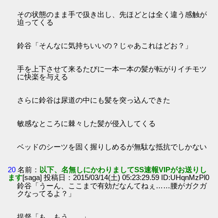
その状態のまま手で扱き出し、先ほどとは全く違う感触が
迫ってくる
鈴谷「そんなに気持ちいいの？じゃあこれはどお？」
手を上下させて来るたびに一本一本の髪が転がりイチモツ
に快楽を与える
さらに鈴谷は尿道の中にも髪を突っ込んできた
敏感なところに棘々した髪が侵入してくる
ベッドのシーツを固く握りしめるが無駄な抵抗でしかない
20
名前：
以下、名無しにかわりましてSS速報VIPがお送りし
ます
[saga] 投稿日：2015/03/14(土) 05:23:29.59 ID:UHqnMzPl0
鈴谷「うーん、ここまで有効だなんてねぇ……腰がガクガ
クなってるよ？」
提督「も、もう……」