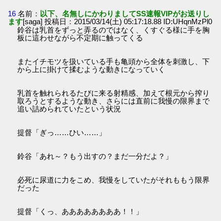
16
名前：
以下、名無しにかわりましてSS速報VIPがお送りし
ます
[saga] 投稿日：2015/03/14(土) 05:17:18.88 ID:UHqnMzPl0
鈴谷は乳首をずっと弄るのではなく、くすぐる様に手を胸
板に這わせながら不定期に触ってくる
またイチモツを扱いている手も亀頭から全体を刺激し、下
から上に掛けて揉むような動きになっていく
乳首を触れられるたびに来る射精感、加えて根元から搾り
取ろうとするような動き、さらには直前に我慢の限界まで
追い詰められていたという状況
提督「ぎっ……ひい……」
鈴谷「あれ～？もう出すの？まだ一分だよ？」
必死に尿道に力をこめ、我慢をしていたがそれももう限界
だった
提督「くっ、ああああああああ！！」