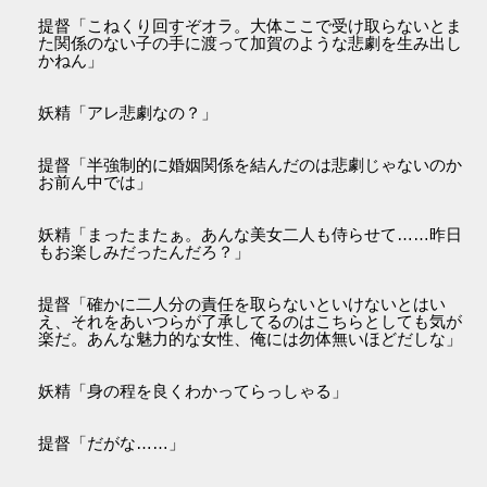
提督「こねくり回すぞオラ。大体ここで受け取らないとま
た関係のない子の手に渡って加賀のような悲劇を生み出し
かねん」
妖精「アレ悲劇なの？」
提督「半強制的に婚姻関係を結んだのは悲劇じゃないのか
お前ん中では」
妖精「まったまたぁ。あんな美女二人も侍らせて……昨日
もお楽しみだったんだろ？」
提督「確かに二人分の責任を取らないといけないとはい
え、それをあいつらが了承してるのはこちらとしても気が
楽だ。あんな魅力的な女性、俺には勿体無いほどだしな」
妖精「身の程を良くわかってらっしゃる」
提督「だがな……」