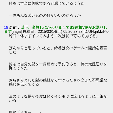
鈴谷は本当に美味であると感じているようだ
一体あんな苦いものの何がいいのだろうか
18
名前：
以下、名無しにかわりましてSS速報VIPがお送りし
ます
[saga] 投稿日：2015/03/14(土) 05:20:27.28 ID:UHqnMzPl0
鈴谷「休まずイッてみよう！次は髪で苛めてあげる」
ぼんやりと思っていると、鈴谷は次のゲームの開始を宣言
した
鈴谷は自分の髪を一房纏めて手に取ると、俺の太腿辺りを
撫でてきた
さらさらとした髪の感触がくすぐったさを交えた不思議な
感じを伝えてくる
筆のような髪が今度は軽くイチモツに流れるように一筆か
かる
提督「うあっ……」