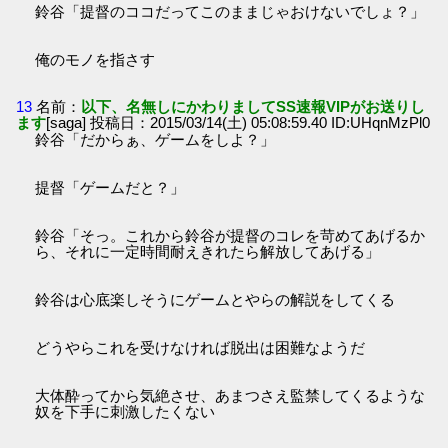
鈴谷「提督のココだってこのままじゃおけないでしょ？」
俺のモノを指さす
13
名前：
以下、名無しにかわりましてSS速報VIPがお送りし
ます
[saga] 投稿日：2015/03/14(土) 05:08:59.40 ID:UHqnMzPl0
鈴谷「だからぁ、ゲームをしよ？」
提督「ゲームだと？」
鈴谷「そっ。これから鈴谷が提督のコレを苛めてあげるか
ら、それに一定時間耐えきれたら解放してあげる」
鈴谷は心底楽しそうにゲームとやらの解説をしてくる
どうやらこれを受けなければ脱出は困難なようだ
大体酔ってから気絶させ、あまつさえ監禁してくるような
奴を下手に刺激したくない