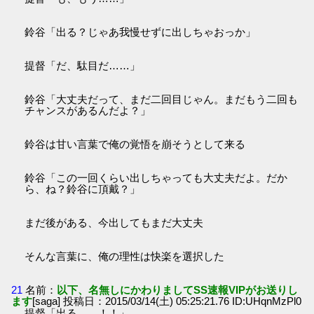
鈴谷「出る？じゃあ我慢せずに出しちゃおっか」
提督「だ、駄目だ……」
鈴谷「大丈夫だって、まだ二回目じゃん。まだもう二回も
チャンスがあるんだよ？」
鈴谷は甘い言葉で俺の覚悟を崩そうとして来る
鈴谷「この一回くらい出しちゃっても大丈夫だよ。だか
ら、ね？鈴谷に頂戴？」
まだ後がある、今出してもまだ大丈夫
そんな言葉に、俺の理性は快楽を選択した
21
名前：
以下、名無しにかわりましてSS速報VIPがお送りし
ます
[saga] 投稿日：2015/03/14(土) 05:25:21.76 ID:UHqnMzPl0
提督「出る……！！」