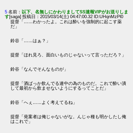
5
名前：
以下、名無しにかわりましてSS速報VIPがお送りしま
す
[saga] 投稿日：2015/03/14(土) 04:47:00.32 ID:UHqnMzPl0
提督「……わかったよ。これは酔いを強制的に起こす薬
だ」
鈴谷「……はぁ？」
提督「ほれ見ろ、面白いものじゃないって言っただろ？」
鈴谷「なんでそんなものが」
提督「酒ばっか飲んでる連中の為のものだ。これで酔い潰
して最初から飲ませないようにするってことだ」
鈴谷「へぇ……よく考えてるね」
提督「発案者は俺じゃないがな。んじゃ種も明かしたし俺
はこれで」