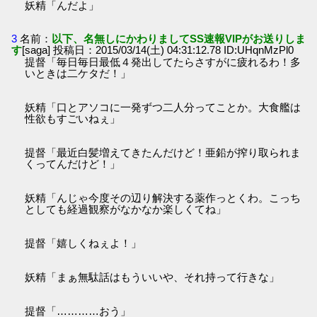
妖精「んだよ」
3
名前：
以下、名無しにかわりましてSS速報VIPがお送りしま
す
[saga] 投稿日：2015/03/14(土) 04:31:12.78 ID:UHqnMzPl0
提督「毎日毎日最低４発出してたらさすがに疲れるわ！多
いときは二ケタだ！」
妖精「口とアソコに一発ずつ二人分ってことか。大食艦は
性欲もすごいねぇ」
提督「最近白髪増えてきたんだけど！亜鉛が搾り取られま
くってんだけど！」
妖精「んじゃ今度その辺り解決する薬作っとくわ。こっち
としても経過観察がなかなか楽しくてね」
提督「嬉しくねぇよ！」
妖精「まぁ無駄話はもういいや、それ持って行きな」
提督「…………おう」