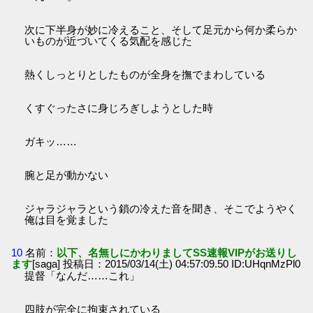
次に下半身が妙に冷えること、そして足元から何か柔らか
いものが近づいてくる気配を感じた
熱くしっとりとしたものが全身を撫でまわしている
くすぐったさに身じろぎしようとした時
ガキッ……
腕と足が動かない
ジャラジャラという鎖の冷えた音を聞き、そこでようやく
俺は目を覚ました
10
名前：
以下、名無しにかわりましてSS速報VIPがお送りし
ます
[saga] 投稿日：2015/03/14(土) 04:57:09.50 ID:UHqnMzPl0
提督「なんだ……これ」
四肢が完全に拘束されている