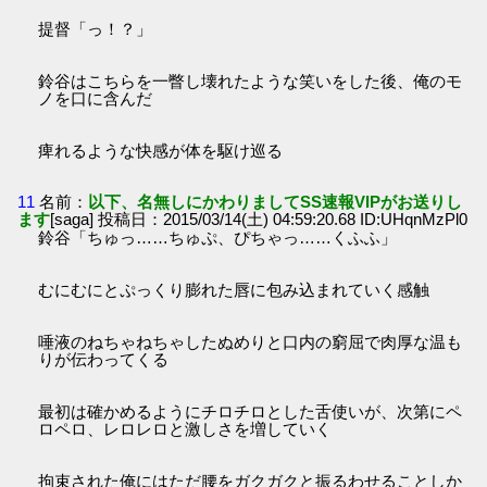
提督「っ！？」
鈴谷はこちらを一瞥し壊れたような笑いをした後、俺のモ
ノを口に含んだ
痺れるような快感が体を駆け巡る
11
名前：
以下、名無しにかわりましてSS速報VIPがお送りし
ます
[saga] 投稿日：2015/03/14(土) 04:59:20.68 ID:UHqnMzPl0
鈴谷「ちゅっ……ちゅぷ、ぴちゃっ……くふふ」
むにむにとぷっくり膨れた唇に包み込まれていく感触
唾液のねちゃねちゃしたぬめりと口内の窮屈で肉厚な温も
りが伝わってくる
最初は確かめるようにチロチロとした舌使いが、次第にペ
ロペロ、レロレロと激しさを増していく
拘束された俺にはただ腰をガクガクと振るわせることしか