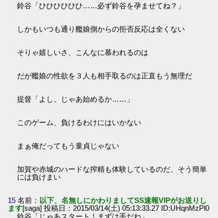
鈴谷「ひひひひひひ……必ず鈴谷を孕ませてね？」
しかもいつも通り艦娘側からの拒否反応は全くない
そりゃ嬉しいさ、こんなに慕われるのは
だが艦娘の性欲を３人も相手取るのは正直もう無理だ
提督「よし、じゃあ始めるか……」
このゲーム、負けるわけにはいかない
まぁ俺だってもう童貞じゃない
加賀や赤城のハードな搾精も体験しているのだ、そう簡単
には負けまい
15
名前：
以下、名無しにかわりましてSS速報VIPがお送りし
ます
[saga] 投稿日：2015/03/14(土) 05:13:33.27 ID:UHqnMzPl0
鈴谷「じゃあスタート！まずは手だね」