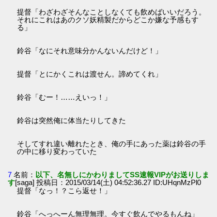
提督「わざわざそんなことしなくても飲めばいいだろう。
それにこれはあのクソ妖精製だからどこか嫌な予感もす
る」
鈴谷「なにそれ意味分かんないんだけど！」
提督「とにかくこれは渡せん。諦めてくれ」
鈴谷「むー！……えいっ！」
鈴谷は突然俺に体当たりしてきた
そしてすれ違い離れたとき、俺の手にあった薬は鈴谷の手
の中に移り変わっていた
7
名前：
以下、名無しにかわりましてSS速報VIPがお送りしま
す
[saga] 投稿日：2015/03/14(土) 04:52:36.27 ID:UHqnMzPl0
提督「なっ！？こら返せ！」
鈴谷「へっへーん無理無理。今すぐ飲んでやるもんね」