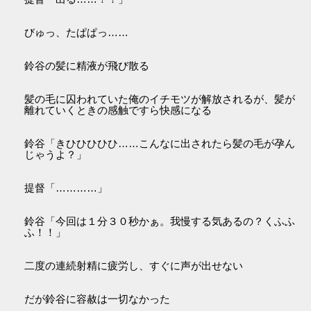
びゅっ、たぱぱっ……
鈴谷の髪に精液が飛び散る
髪の毛に囚われていた俺のイチモツが解放されるが、髪が
離れていくときの感触ですら快感になる
鈴谷「きひひひひひ……こんなに出されたら髪の毛が孕ん
じゃうよ？」
提督「…………」
鈴谷「今回は１分３０秒かぁ。我慢する気あるの？くふふ
ふ！！」
二度の連続射精に疲労し、すぐに声が出せない
だが鈴谷に容赦は一切なかった