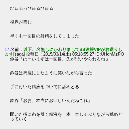
びゅるっびゅるびゅる
視界が霞む
早くも一回目の射精をしてしまった
17
名前：
以下、名無しにかわりましてSS速報VIPがお送りし
ます
[saga] 投稿日：2015/03/14(土) 05:18:55.27 ID:UHqnMzPl0
鈴谷「はーいまずは一回目。先が思いやられるねぇ」
鈴谷は馬鹿にしたように笑いながら言った
手に付いた精液をついでに舐めとる
鈴谷「おお、本当においしいんだねこれ」
開いた指に糸を引く精液を一本一本しゃぶりながら舐めと
っていく