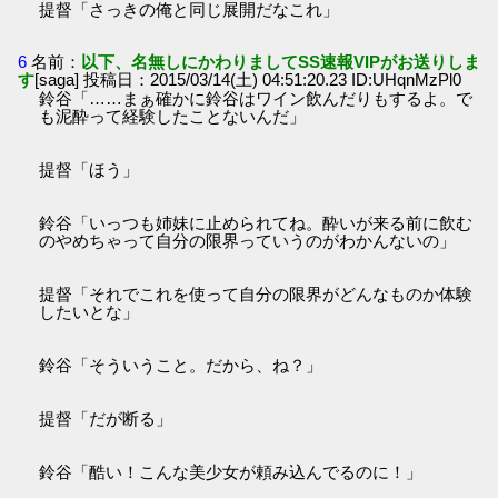
提督「さっきの俺と同じ展開だなこれ」
6
名前：
以下、名無しにかわりましてSS速報VIPがお送りしま
す
[saga] 投稿日：2015/03/14(土) 04:51:20.23 ID:UHqnMzPl0
鈴谷「……まぁ確かに鈴谷はワイン飲んだりもするよ。で
も泥酔って経験したことないんだ」
提督「ほう」
鈴谷「いっつも姉妹に止められてね。酔いが来る前に飲む
のやめちゃって自分の限界っていうのがわかんないの」
提督「それでこれを使って自分の限界がどんなものか体験
したいとな」
鈴谷「そういうこと。だから、ね？」
提督「だが断る」
鈴谷「酷い！こんな美少女が頼み込んでるのに！」