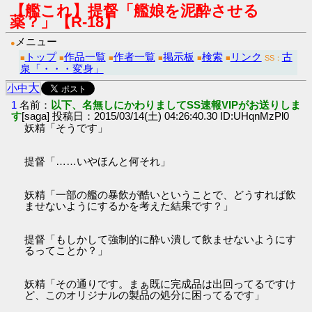
【艦これ】提督「艦娘を泥酔させる
薬？」【R-18】
メニュー
●
トップ
作品一覧
作者一覧
掲示板
検索
リンク
古
■
■
■
■
■
■
SS：
泉「・・・変身」
大
小
中
1
名前：
以下、名無しにかわりましてSS速報VIPがお送りしま
す
[saga] 投稿日：2015/03/14(土) 04:26:40.30 ID:UHqnMzPl0
妖精「そうです」
提督「……いやほんと何それ」
妖精「一部の艦の暴飲が酷いということで、どうすれば飲
ませないようにするかを考えた結果です？」
提督「もしかして強制的に酔い潰して飲ませないようにす
るってことか？」
妖精「その通りです。まぁ既に完成品は出回ってるですけ
ど、このオリジナルの製品の処分に困ってるです」