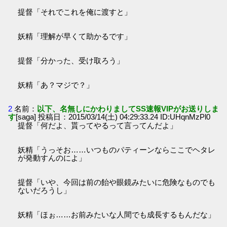
提督「それでこれを俺に渡すと」
妖精「理解が早くて助かるです」
提督「分かった、受け取ろう」
妖精「あ？マジで？」
2
名前：
以下、名無しにかわりましてSS速報VIPがお送りしま
す
[saga] 投稿日：2015/03/14(土) 04:29:33.24 ID:UHqnMzPl0
提督「何だよ、貰ってやるって言ってんだよ」
妖精「うっそお……いつものパティーンならここでヘタレ
が発動すんのによ」
提督「いや、今回は前の飴や眼鏡みたいに危険なものでも
ないだろうし」
妖精「ほぉ……お前みたいな人間でも成長するもんだな」