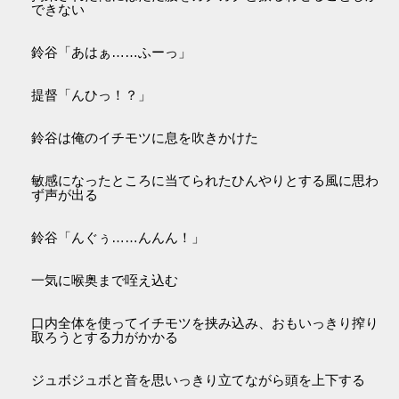
できない
鈴谷「あはぁ……ふーっ」
提督「んひっ！？」
鈴谷は俺のイチモツに息を吹きかけた
敏感になったところに当てられたひんやりとする風に思わ
ず声が出る
鈴谷「んぐぅ……んんん！」
一気に喉奥まで咥え込む
口内全体を使ってイチモツを挟み込み、おもいっきり搾り
取ろうとする力がかかる
ジュボジュボと音を思いっきり立てながら頭を上下する