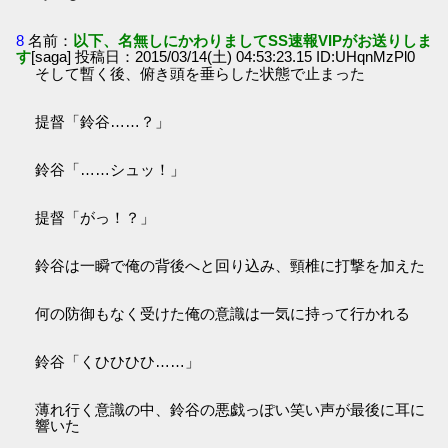
8
名前：
以下、名無しにかわりましてSS速報VIPがお送りしま
す
[saga] 投稿日：2015/03/14(土) 04:53:23.15 ID:UHqnMzPl0
そして暫く後、俯き頭を垂らした状態で止まった
提督「鈴谷……？」
鈴谷「……シュッ！」
提督「がっ！？」
鈴谷は一瞬で俺の背後へと回り込み、頸椎に打撃を加えた
何の防御もなく受けた俺の意識は一気に持って行かれる
鈴谷「くひひひひ……」
薄れ行く意識の中、鈴谷の悪戯っぽい笑い声が最後に耳に
響いた