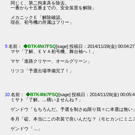
同じく、第二拘束具を除去。
一番から十五番までの、安全装置を解除」
メカニックＥ「解除確認。
現在、初号機の所属はフリー」
9
名前：
◆BTK4Nt7FSQ
[sage] 投稿日：2014/11/28(金) 00:04:27
マヤ「了解、ＥＶＡ初号機、舞台袖へ！」
マヤ「進路クリヤー、オールグリーン」
リツコ「予選出場準備完了！」
10
名前：
◆BTK4Nt7FSQ
[sage] 投稿日：2014/11/28(金) 00:05:4
ミサト「了解。…構いませんね？」
ゲンドウ「もちろんだ。予選を制さぬ限り我々に本選は無い
冬月「碇。本当にこの衣装で良いんだな？（モヒカンにミニ
ゲンドウ「…」