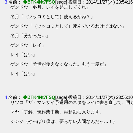
3
名前：
◆BTK4Nt7FSQ
[sage] 投稿日：2014/11/27(木) 23:54:16
ゲンドウ「冬月、レイを起こしてくれ」
冬月「（ツッコミとして）使えるかね？」
ゲンドウ「（ツッコミとして）死んでいるわけではない」
冬月「分かった…」
ゲンドウ「レイ」
レイ「はい」
ゲンドウ「予備が使えなくなった。もう一度だ」
レイ「はい」
4
名前：
◆BTK4Nt7FSQ
[saga] 投稿日：2014/11/27(木) 23:56:10
リツコ「ザ・マンザイ予選用のネタをレイに書き直して、再
マヤ「了解。現作業中断。再起動に入ります」
シンジ（やっぱり僕は、要らない人間なんだっ…！）