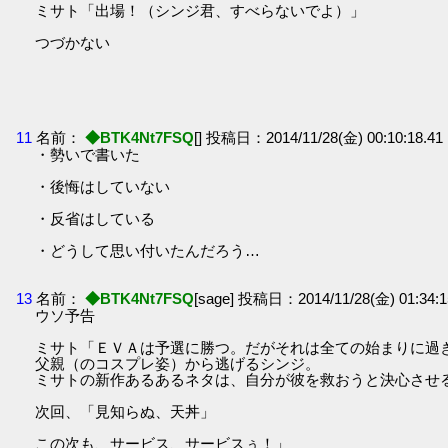
ミサト「出場！（シンジ君、すべらないでよ）」
つづかない
11
名前：
◆BTK4Nt7FSQ
[] 投稿日：2014/11/28(金) 00:10:18.41
・勢いで書いた
・後悔はしていない
・反省はしている
・どうして思い付いたんだろう…
13
名前：
◆BTK4Nt7FSQ
[sage] 投稿日：2014/11/28(金) 01:34:1
ウソ予告
ミサト「ＥＶＡは予選に勝つ。だがそれは全ての始まりに過
父親（のコスプレ姿）から逃げるシンジ。
ミサトの新作あるあるネタは、自分が彼を救おうと決心させ
次回、「見知らぬ、天丼」
この次も、サービス、サービスぅ！」