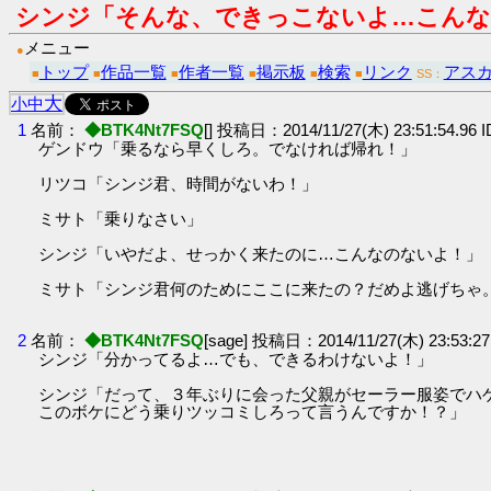
シンジ「そんな、できっこないよ…こんな
メニュー
●
トップ
作品一覧
作者一覧
掲示板
検索
リンク
アス
■
■
■
■
■
■
SS：
大
小
中
1
名前：
◆BTK4Nt7FSQ
[] 投稿日：2014/11/27(木) 23:51:54.96 
ゲンドウ「乗るなら早くしろ。でなければ帰れ！」
リツコ「シンジ君、時間がないわ！」
ミサト「乗りなさい」
シンジ「いやだよ、せっかく来たのに…こんなのないよ！」
ミサト「シンジ君何のためにここに来たの？だめよ逃げちゃ
2
名前：
◆BTK4Nt7FSQ
[sage] 投稿日：2014/11/27(木) 23:53:27
シンジ「分かってるよ…でも、できるわけないよ！」
シンジ「だって、３年ぶりに会った父親がセーラー服姿でハ
このボケにどう乗りツッコミしろって言うんですか！？」