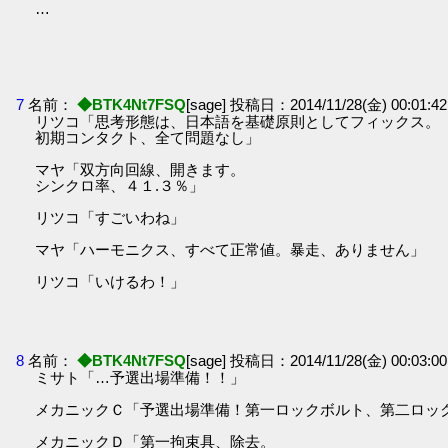
…
7
名前：
◆BTK4Nt7FSQ
[sage] 投稿日：2014/11/28(金) 00:01:42
リツコ「思考形態は、日本語を基礎原則としてフィックス。
初期コンタクト、全て問題なし」
マヤ「双方向回線、開きます。
シンクロ率、４１.３％」
リツコ「すごいわね」
マヤ「ハーモニクス、すべて正常値。暴走、ありません」
リツコ「いけるわ！」
8
名前：
◆BTK4Nt7FSQ
[sage] 投稿日：2014/11/28(金) 00:03:00
ミサト「…予選出場準備！！」
メカニックＣ「予選出場準備！第一ロックボルト、第二ロッ
メカニックＤ「第一拘束具、除去。