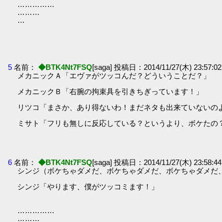
……………
………
…
5
名前：
◆BTK4Nt7FSQ
[saga] 投稿日：2014/11/27(木) 23:57:02
メカニックＡ「エヴァがツッコんだ？どういうことだ？」
メカニックＢ「右腕の拘束具を引きちぎっています！」
リツコ「まさか、あり得ないわ！まだネタも出来ていないの
ミサト「フリも無しに反応している？というより、ボケたの
6
名前：
◆BTK4Nt7FSQ
[saga] 投稿日：2014/11/27(木) 23:58:44
シンジ（ボケちゃダメだ、ボケちゃダメだ、ボケちゃダメだ
シンジ「やります、僕がツッコミます！」
……………
………