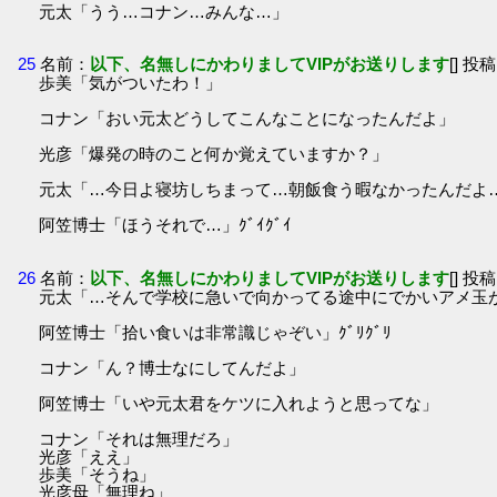
元太「うう…コナン…みんな…」
25
名前：
以下、名無しにかわりましてVIPがお送りします
[] 投稿
歩美「気がついたわ！」
コナン「おい元太どうしてこんなことになったんだよ」
光彦「爆発の時のこと何か覚えていますか？」
元太「…今日よ寝坊しちまって…朝飯食う暇なかったんだよ
阿笠博士「ほうそれで…」ｸﾞｲｸﾞｲ
26
名前：
以下、名無しにかわりましてVIPがお送りします
[] 投稿
元太「…そんで学校に急いで向かってる途中にでかいアメ玉
阿笠博士「拾い食いは非常識じゃぞい」ｸﾞﾘｸﾞﾘ
コナン「ん？博士なにしてんだよ」
阿笠博士「いや元太君をケツに入れようと思ってな」
コナン「それは無理だろ」
光彦「ええ」
歩美「そうね」
光彦母「無理ね」