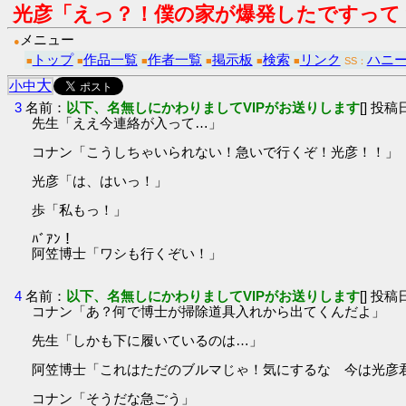
光彦「えっ？！僕の家が爆発したですって
メニュー
●
トップ
作品一覧
作者一覧
掲示板
検索
リンク
ハニ
■
■
■
■
■
■
SS：
大
小
中
3
名前：
以下、名無しにかわりましてVIPがお送りします
[] 投稿日
先生「ええ今連絡が入って…」
コナン「こうしちゃいられない！急いで行くぞ！光彦！！」
光彦「は、はいっ！」
歩「私もっ！」
ﾊﾞｱﾝ！
阿笠博士「ワシも行くぞい！」
4
名前：
以下、名無しにかわりましてVIPがお送りします
[] 投稿日
コナン「あ？何で博士が掃除道具入れから出てくんだよ」
先生「しかも下に履いているのは…」
阿笠博士「これはただのブルマじゃ！気にするな 今は光彦
コナン「そうだな急ごう」