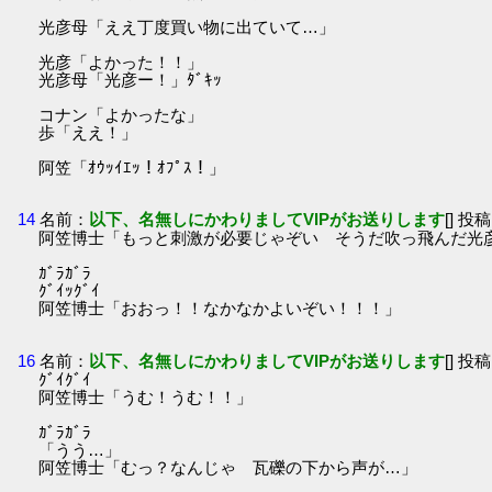
光彦母「ええ丁度買い物に出ていて…」
光彦「よかった！！」
光彦母「光彦ー！」ﾀﾞｷｯ
コナン「よかったな」
歩「ええ！」
阿笠「ｵｳｯｲｴｯ！ｵﾌﾟｽ！」
14
名前：
以下、名無しにかわりましてVIPがお送りします
[] 投稿
阿笠博士「もっと刺激が必要じゃぞい そうだ吹っ飛んだ光
ｶﾞﾗｶﾞﾗ
ｸﾞｲｯｸﾞｲ
阿笠博士「おおっ！！なかなかよいぞい！！！」
16
名前：
以下、名無しにかわりましてVIPがお送りします
[] 投稿
ｸﾞｲｸﾞｲ
阿笠博士「うむ！うむ！！」
ｶﾞﾗｶﾞﾗ
「うう…」
阿笠博士「むっ？なんじゃ 瓦礫の下から声が…」