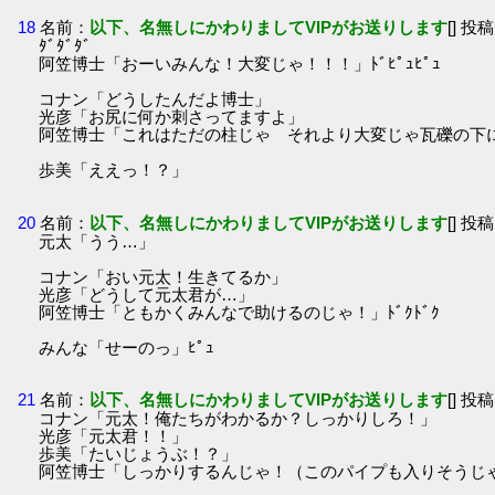
18
名前：
以下、名無しにかわりましてVIPがお送りします
[] 投稿
ﾀﾞﾀﾞﾀﾞ
阿笠博士「おーいみんな！大変じゃ！！！」ﾄﾞﾋﾟｭﾋﾟｭ
コナン「どうしたんだよ博士」
光彦「お尻に何か刺さってますよ」
阿笠博士「これはただの柱じゃ それより大変じゃ瓦礫の下
歩美「ええっ！？」
20
名前：
以下、名無しにかわりましてVIPがお送りします
[] 投稿
元太「うう…」
コナン「おい元太！生きてるか」
光彦「どうして元太君が…」
阿笠博士「ともかくみんなで助けるのじゃ！」ﾄﾞｸﾄﾞｸ
みんな「せーのっ」ﾋﾟｭ
21
名前：
以下、名無しにかわりましてVIPがお送りします
[] 投稿
コナン「元太！俺たちがわかるか？しっかりしろ！」
光彦「元太君！！」
歩美「たいじょうぶ！？」
阿笠博士「しっかりするんじゃ！（このパイプも入りそうじゃな