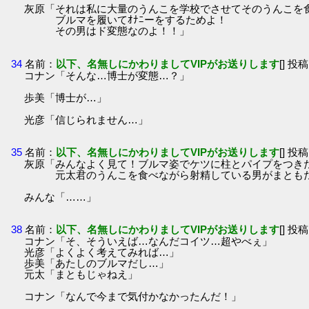
灰原「それは私に大量のうんこを学校でさせてそのうんこを
ブルマを履いてｵﾅﾆーをするためよ！
その男はド変態なのよ！！」
34
名前：
以下、名無しにかわりましてVIPがお送りします
[] 投稿
コナン「そんな…博士が変態…？」
歩美「博士が…」
光彦「信じられません…」
35
名前：
以下、名無しにかわりましてVIPがお送りします
[] 投稿
灰原「みんなよく見て！ブルマ姿でケツに柱とパイプをつき
元太君のうんこを食べながら射精している男がまともだ
みんな「……」
38
名前：
以下、名無しにかわりましてVIPがお送りします
[] 投稿
コナン「そ、そういえば…なんだコイツ…超やべぇ」
光彦「よくよく考えてみれば…」
歩美「あたしのブルマだし…」
元太「まともじゃねえ」
コナン「なんで今まで気付かなかったんだ！」