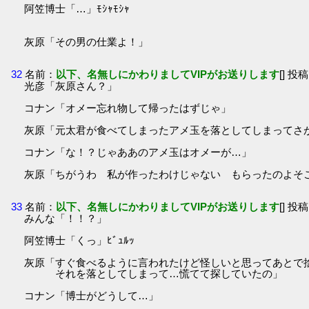
阿笠博士「…」ﾓｼｬﾓｼｬ
灰原「その男の仕業よ！」
32
名前：
以下、名無しにかわりましてVIPがお送りします
[] 投稿
光彦「灰原さん？」
コナン「オメー忘れ物して帰ったはずじゃ」
灰原「元太君が食べてしまったアメ玉を落としてしまってさ
コナン「な！？じゃああのアメ玉はオメーが…」
灰原「ちがうわ 私が作ったわけじゃない もらったのよそ
33
名前：
以下、名無しにかわりましてVIPがお送りします
[] 投稿
みんな「！！？」
阿笠博士「くっ」ﾋﾞｭﾙｯ
灰原「すぐ食べるように言われたけど怪しいと思ってあとで
それを落としてしまって…慌てて探していたの」
コナン「博士がどうして…」