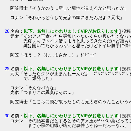
阿笠博士「そうかのう…新しい境地が見えるかと思ったが」
コナン「それからどうして光彦の家にきたんだよ？元太」
28
名前：
以下、名無しにかわりましてVIPがお送りします
[] 投稿
元太「そのアメ玉食ったら尋常じゃないくらい腹いたくなっ
光彦ンちでトイレ借りようと思ってきたんだけど誰も
鍵は開いてたからわりいと思ったけどトイレ勝手に借
阿笠「ほう…？（む…まさか…）」ﾄﾞﾋﾟｭﾄﾞ
29
名前：
以下、名無しにかわりましてVIPがお送りします
[] 投稿
元太「そしたらクソが止まんねーんだよ ﾌﾞﾘﾌﾞﾘﾌﾞﾘﾌﾞﾘﾌ
で、爆発した」
コナン「そんなバカな」
光彦「つまりこの異臭はその…」
阿笠博士「ここらに飛び散ったものも元太君のうんこというわけ
30
名前：
以下、名無しにかわりましてVIPがお送りします
[] 投稿
コナン「その話本当だとするとそのアメ玉がヤバい薬だって
まさか黒の組織が絡んだ事件じゃねーだろーな…」