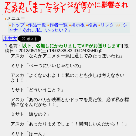
アスカ「まーたシンジが何かに影響され
たみたいよ」ミサト「え？」
メニュー
●
トップ
作品一覧
作者一覧
掲示板
検索
リンク
シ
■
■
■
■
■
■
SS：
ャナ「あれ…私、いったい？」
大
小
中
1
名前：
以下、名無しにかわりましてVIPがお送りします
[] 投
稿日：2012/05/19(土) 19:02:38.83 ID:D/4X5H0g0
アスカ「なんかアニメを一気に通しでみたっぽいわね」
ミサト「べーつにいいじゃないの」
アスカ「よくないわよ！！私のことも少しは考えなさい
よ！！」
ミサト「どういうこと？」
アスカ「あのバカが映画とかドラマを見た後、必ず私が標
的になるんだから！！」
ミサト「嫌なの？」
アスカ「あったりまえでしょ！！鬱陶しいんだから！！」
ミサト「ほーん」