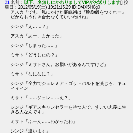
21
名前：
以下、名無しにかわりましてVIPがお送りします
[] 投
稿日：2012/05/19(土) 19:21:15.29 ID:D/4X5H0g0
アスカ「でも、私にかけた催眠術は『晩御飯をつくれー』
だからもう付き合わなくていいわけね」
シンジ「え……？」
アスカ「あー、よかった」
シンジ「しまった……」
ミサト「どうしたの？」
シンジ「ミサトさん。お願いがあるんですけど」
ミサト「なになに？」
シンジ「全力でジェレミア・ゴットバルトを演じろ、キュ
ィィィン」
ミサト「……ジェレ……え？」
シンジ「ギアスキャンセラーを持つ人で、すごい忠義に生
きる人なんです」
ミサト「ふーん……わかったわ」
シンジ「違います」