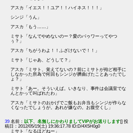
アスカ「イエス！！ユア！！ハイネス！！！」
シンジ「うん」
アスカ「もう……」
ミサト「なんでやめないのー？愛のパゥワーってやつ
ぅ？」
アスカ「ちがうわよ！！ふざけないで！！」
ミサト「じゃあ、どうして？」
アスカ「ミサト、覚えてないの？前にミサトが殆ど相手に
しなかった所為で何回もシンジが臍曲げたことあったでし
ょ？」
ミサト「あー。そういえば。いきなり、事件は会議室でな
んとかって叫ばれたわ」
アスカ「ミサトのおかげでご飯もお弁当もシンジが作らな
くなったでしょうが。あれが嫌なの。お腹空くし」
39
名前：
以下、名無しにかわりましてVIPがお送りします
[] 投
稿日：2012/05/19(土) 19:36:17.78 ID:D/4X5H0g0
ミサト「なるほどねー」