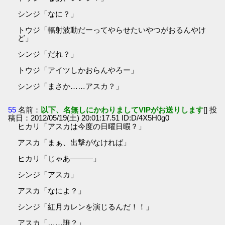
シンジ「なに？」
トウジ「輻射波動だーってやらせたいやつがおるんやけ
ど」
シンジ「だれ？」
トウジ「アイツしかおらんやろー」
シンジ「まさか……アスカ？」
55
名前：
以下、名無しにかわりましてVIPがお送りします
[] 投
稿日：2012/05/19(土) 20:01:17.51 ID:D/4X5H0g0
ヒカリ「アスカは今度の日曜日暇？」
アスカ「まぁ、出撃がなければ」
ヒカリ「じゃあ―――」
シンジ「アスカ」
アスカ「なによ？」
シンジ「紅月カレンを演じるんだ！！」
アスカ「……誰？」