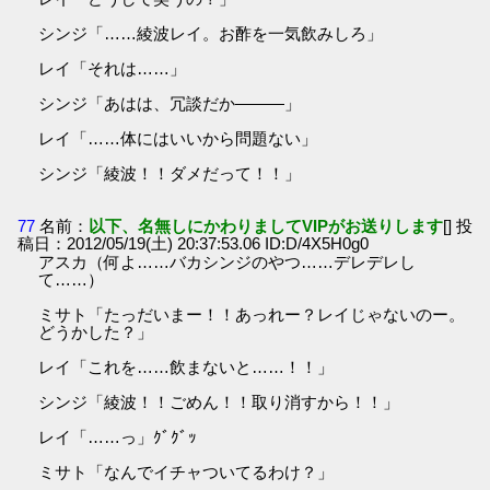
シンジ「……綾波レイ。お酢を一気飲みしろ」
レイ「それは……」
シンジ「あはは、冗談だか―――」
レイ「……体にはいいから問題ない」
シンジ「綾波！！ダメだって！！」
77
名前：
以下、名無しにかわりましてVIPがお送りします
[] 投
稿日：2012/05/19(土) 20:37:53.06 ID:D/4X5H0g0
アスカ（何よ……バカシンジのやつ……デレデレし
て……）
ミサト「たっだいまー！！あっれー？レイじゃないのー。
どうかした？」
レイ「これを……飲まないと……！！」
シンジ「綾波！！ごめん！！取り消すから！！」
レイ「……っ」ｸﾞｸﾞｯ
ミサト「なんでイチャついてるわけ？」