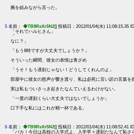
腕を組みながら言った。
5
名前：
◆TB9RsXr5N2
[] 投稿日：2012/01/04(水) 11:08:15.35 I
「それでハルヒさん」
「
なに？」
「もう8時ですが大丈夫でしょうか？」
そういった瞬間、彼女の表情は青ざめ
「うそ！もう遅刻じゃない！どうしてくれんのよ」
部屋中に彼女の怒声が響き渡り、私は必死に言い訳の言葉を
実は私もついさっき起きたなんていえるわけがない。
「一度の遅刻くらい大丈夫ではないでしょうか」
口下手な私にはこれが精一杯である。
6
名前：
◆TB9RsXr5N2
[] 投稿日：2012/01/04(水) 11:08:52.41 I
「バカ！今日は高校の入学式よ。入学早々遅刻だなんて恥さ