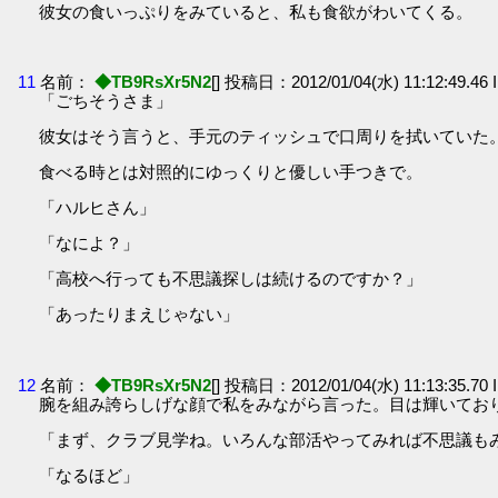
彼女の食いっぷりをみていると、私も食欲がわいてくる。
11
名前：
◆TB9RsXr5N2
[] 投稿日：2012/01/04(水) 11:12:49.46 
「ごちそうさま」
彼女はそう言うと、手元のティッシュで口周りを拭いていた
食べる時とは対照的にゆっくりと優しい手つきで。
「ハルヒさん」
「なによ？」
「高校へ行っても不思議探しは続けるのですか？」
「あったりまえじゃない」
12
名前：
◆TB9RsXr5N2
[] 投稿日：2012/01/04(水) 11:13:35.70 
腕を組み誇らしげな顔で私をみながら言った。目は輝いてお
「まず、クラブ見学ね。いろんな部活やってみれば不思議も
「なるほど」