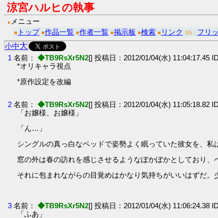
涼宮ハルヒの執事
メニュー
●
トップ
作品一覧
作者一覧
掲示板
検索
リンク
フリ
■
■
■
■
■
■
SS：
大
小
中
1
名前：
◆TB9RsXr5N2
[] 投稿日：2012/01/04(水) 11:04:17.45 I
*オリキャラ視点
*原作設定を改編
2
名前：
◆TB9RsXr5N2
[] 投稿日：2012/01/04(水) 11:05:18.82 I
「お嬢様、お嬢様」
「ん…」
シングルの真っ白なベッドで姿勢よく眠っていた彼女を、私
窓の外は春の訪れを感じさせるようなぽかぽかとしており、
それに包まれながらの目覚めはかなり気持ちがいいはずだ。
3
名前：
◆TB9RsXr5N2
[] 投稿日：2012/01/04(水) 11:06:24.38 I
「ふあ」