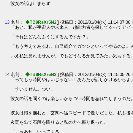
彼女の話は止まらず
13
名前：
◆TB9RsXr5N2
[] 投稿日：2012/01/04(水) 11:14:07.06 
「あと、私が宇宙人や未来人、超能力者を探してるってアピ
「それはどんなふうにするんですか？」
「もう考えてあるわ。自己紹介でガツンといってやるのよ。
いえ私は見れませんが。でもどうなるか見てみたい気もする
14
名前：
◆TB9RsXr5N2
[] 投稿日：2012/01/04(水) 11:15:05.26 
「ってもう時間やばいじゃない！あんたが話しかけるからよ
「すいません。つい」
彼女の話を聞くのは楽しいからつい時間を忘れてしまうのだ
彼女は鞄を掴むと、玄関へ猛スピードで走りだした。私も後
玄関を出て石段を降りると私の方へ振り返った。
「じゃあね。いってくる」