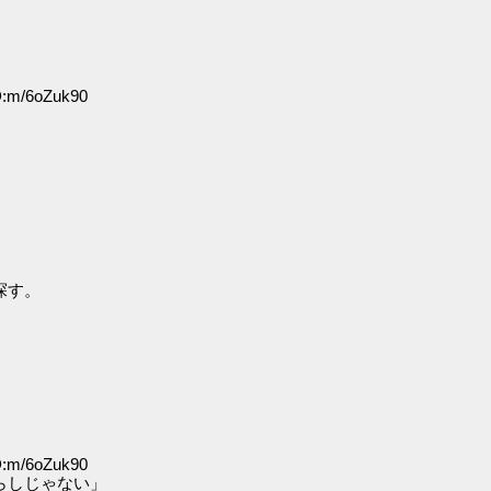
D:m/6oZuk90
探す。
D:m/6oZuk90
らしじゃない」