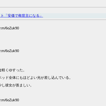
ット「安価で救世主になる」
D:m/6oZuk90
D:m/6oZuk90
は軽くゆすった。
ベッド全体にもほどよい光が差し込んでいる。
少し彼女が羨ましい。
D:m/6oZuk90