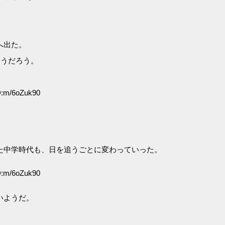
へ出た。
合うだろう。
D:m/6oZuk90
た中学時代も、日を追うごとに変わっていった。
D:m/6oZuk90
いようだ。