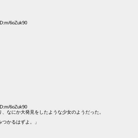
ID:m/6oZuk90
。
ID:m/6oZuk90
り、なにか大発見をしたような少女のようだった。
みつかるはずよ。」