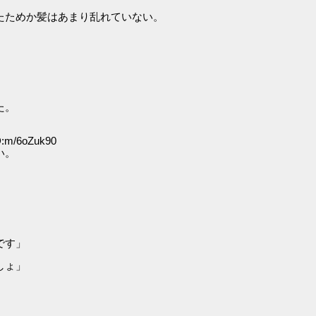
たためか髪はあまり乱れていない。
た。
D:m/6oZuk90
い。
です」
しょ」