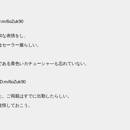
D:m/6oZuk90
和な表情をし、
はセーラー服らしい。
である黄色いカチューシャ―も忘れていない。
ID:m/6oZuk90
た。ご両親はすでに出勤したらしい。
覚悟しておこう。
。