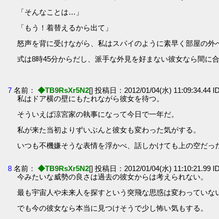
「そんなことは…」
「もう！着替えるから出て」
怒声を背に受けながら、私はスパイのように素早く部屋の外
式は8時45分からだし、派手な外見を好まない彼女なら間に
7
名前：
◆TB9RsXr5N2
[] 投稿日：2012/01/04(水) 11:09:34.44 I
私はドア横の壁にもたれながら彼女を待つ。
そういえば涼宮家の執事になって今日で一年だ。
私が来た当初よりずいぶんと彼女も変わった気がする。
いつも不機嫌そうな表情を浮かべ、話しかけても上の空だっ
8
名前：
◆TB9RsXr5N2
[] 投稿日：2012/01/04(水) 11:10:21.99 I
今みたいな威勢の良さは過去の彼女からは考えられない。
最も宇宙人や未来人を探すという突飛な思惑は変わっていな
でも今の彼女なら本当に見つけそうで少し怖い気もする。