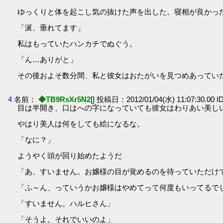
ゆっくりと体を起こし気の抜けた声を出した。寝相が良かっ
「涎、垂れてます」
私はもっていたハンカチでぬぐう。
「ん…ありがと」
その後およそ数分間、私と彼女はおたがいを見つめあってい
4
名前：
◆TB9RsXr5N2
[] 投稿日：2012/01/04(水) 11:07:30.00 I
目は半開き、口はへの字になっていても彼女はわりあい美し
やはり美人は何をしても絵になるな。
「なに？」
ようやく頭が回り始めたようだ
「あ、すいません。お嬢様の目が覚めるのを待っていただけ
「ふ～ん、っていうかお嬢様はやめてって何度もいってるで
「すいません。ハルヒさん」
「そうよ。それでいいのよ」