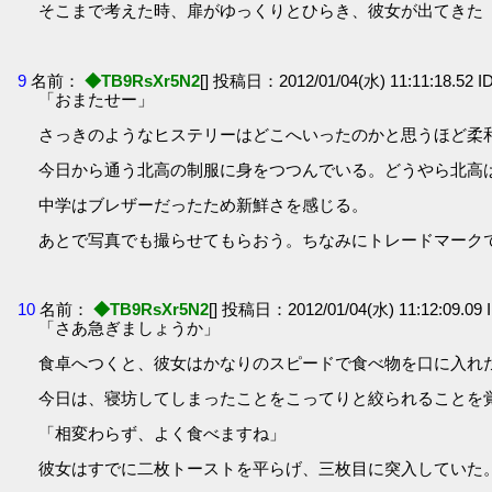
そこまで考えた時、扉がゆっくりとひらき、彼女が出てきた
9
名前：
◆TB9RsXr5N2
[] 投稿日：2012/01/04(水) 11:11:18.52 I
「おまたせー」
さっきのようなヒステリーはどこへいったのかと思うほど柔
今日から通う北高の制服に身をつつんでいる。どうやら北高
中学はブレザーだったため新鮮さを感じる。
あとで写真でも撮らせてもらおう。ちなみにトレードマーク
10
名前：
◆TB9RsXr5N2
[] 投稿日：2012/01/04(水) 11:12:09.09 
「さあ急ぎましょうか」
食卓へつくと、彼女はかなりのスピードで食べ物を口に入れ
今日は、寝坊してしまったことをこってりと絞られることを
「相変わらず、よく食べますね」
彼女はすでに二枚トーストを平らげ、三枚目に突入していた