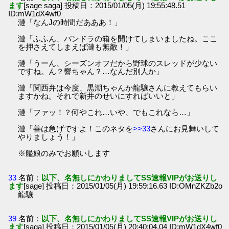
ます
[sage saga] 投稿日：2015/01/05(月) 19:55:48.51
ID:mW1dX4wf0
漣「なんJの時間だあああ！」
漣「ふふん、パンドラの箱を開けてしまいましたね。ここ
を押さえてしまえば漣も無敵！」
漣「うーん、シーズンオフだから野球のスレッドが少ない
ですね。ん？響ちゃん？…なんだ別人か」
漣「関西弁は今度、黒潮ちゃんか龍驤さんに教えてもらい
ますかね。それで新井のせいにすればいいと」
漣「ファッ！？何やこれ…いや、でもこれなら…」
漣「善は急げですよ！このネタを
>>33
さんにお見舞いして
やりましょう！」
※艦娘のみでお願いします
33
名前：
以下、名無しにかわりましてSS速報VIPがお送りし
ます
[sage] 投稿日：2015/01/05(月) 19:59:16.63 ID:OMnZKZb2o
龍驤
39
名前：
以下、名無しにかわりましてSS速報VIPがお送りし
ます
[saga] 投稿日：2015/01/05(月) 20:40:04.04 ID:mW1dX4wf0