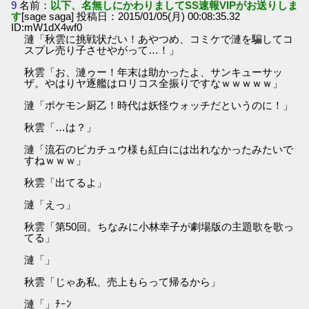
9
名前：
以下、名無しにかわりましてSS速報VIPがお送りしま
す
[sage saga] 投稿日：2015/01/05(月) 00:08:35.32
ID:mW1dX4wf0
漣「秋雲に挑戦状だい！あやつめ、コミケで漣を騙してコ
スプレ売り子させやがって…！」
秋雲「お、漣ゥー！年末は助かったよ、サンキューサッ
ザ。やはりヤ逐艦はロリコス全振りですなｗｗｗｗｗ」
漣「ポケモン厨乙！時代は妖怪ウォッチだというのに！」
秋雲「…は？」
漣「流石のピカチュウ様も紅白には出れなかったみたいで
すねｗｗｗ」
秋雲「出てるよ」
漣「えっ」
秋雲「第50回。ちなみに小林幸子が劇場版の主題歌を歌っ
てる」
漣「」
秋雲「じゃあ私、売上もらって帰るから」
漣「」ﾁｰﾝ