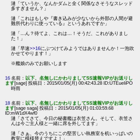
漣「ていうか、なんかダムと全く関係なさそうなスレッド
多すぎません？」
漣「これはもしや『書き込みが少ないから外部の人間が避
難所代わりに使っている』というあれですか」
漣「…ん？待てよ、これは…！そうだ、これがありまし
た！」
漣「早速
>>16
にぶつけてみようではありませんか！一泡吹
かせてやります！」
※艦娘のみでお願いします
16
名前：
以下、名無しにかわりましてSS速報VIPがお送りし
ます
[sage] 投稿日：2015/01/05(月) 00:42:43.28 ID:UTEueIiPO
時雨
18
名前：
以下、名無しにかわりましてSS速報VIPがお送りし
ます
[sage saga] 投稿日：2015/01/05(月) 01:03:59.68
ID:mW1dX4wf0
漣「さてさて、今日の秘書艦は衣笠さん。そして、衣笠さ
んは今ご主人様と一緒に席を外してます」
漣「さぁ、今のうちにこの堅苦しい執務室を机いっぱいの
教室に模様替えですよ！」