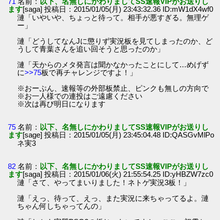
71
名前：
以下、名無しにかわりましてSS速報VIPがお送りし
ます
[saga] 投稿日：2015/01/05(月) 23:43:32.36 ID:mW1dX4wf0
漣「いやいや、ちょっと待って。相手が悪すぎる。無理ゲ
ー」
漣「どうしてなんJに懲りず実況板を見てしまったのか、ど
うして青葉さんを追い回そうと思ったのか」
漣「天からのメタ発言は聞かなかったことにして…めげず
に
>>75
板で再チャレンジですよ！」
※おーぷん、速報等の外部板禁止、ピンクも無しの方向で
※お一人様での連投はご遠慮ください
※次は再び明日になります
75
名前：
以下、名無しにかわりましてSS速報VIPがお送りし
ます
[sage] 投稿日：2015/01/05(月) 23:45:04.48 ID:QASGvMlPo
ネ実3
82
名前：
以下、名無しにかわりましてSS速報VIPがお送りし
ます
[saga] 投稿日：2015/01/06(火) 21:55:54.25 ID:yHBZW7zc0
漣「さて、やってまいりました！ネトゲ実況3板！」
漣「えっ、待って、えっ、また実況に来ちゃってるよ。漣
ちゃん何しちゃってんの」