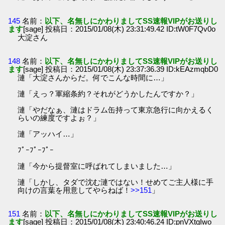
145
名前：
以下、名無しにかわりましてSS速報VIPがお送りし
ます
[sage] 投稿日：2015/01/08(木) 23:31:49.42 ID:tW0F7Qv0o
大淀さん
148
名前：
以下、名無しにかわりましてSS速報VIPがお送りし
ます
[sage] 投稿日：2015/01/08(木) 23:37:36.39 ID:kEAzmqbD0
漣「大淀さんからだ。何でこんな時間に…」
漣「えっ？軍縮条約？それがどうかしたんですか？」
漣「やだなぁ、漣はドラム缶持って東京急行に向かえるく
らいの練度ですよぉ？」
漣「アッハイ…」
ﾌﾟｰﾌﾟｰﾌﾟｰ
漣「今から提督室に呼ばれてしまいました…」
漣「しかし、タダで沈む漣ではない！せめてご主人様に手
向けの言葉を用意してやらねば！
>>151
」
151
名前：
以下、名無しにかわりましてSS速報VIPがお送りし
ます
[sage] 投稿日：2015/01/08(木) 23:40:46.24 ID:pnVXtgIwo