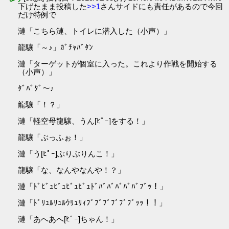
下げたまま投稿した
>>1
さんサイドにも責任があるので今回
だけ特例で
漣「こちら漣、トイレに潜入した（小声）」
龍驤「～♪」ｶﾞﾁｬﾊﾞﾀﾝ
漣「ターゲットが個室に入った。これより作戦を開始する
（小声）」
ﾀﾞﾊﾞﾀﾞ～♪
龍驤「！？」
漣「軽空母龍驤、うん[ﾋﾟｰ]をする！」
龍驤「ぶっふぉ！」
漣「う[ﾋﾟｰ]ぶりぶりんこ！」
龍驤「な、なんやなんや！？」
漣「ﾄﾞﾋﾞｭﾋﾞｭﾋﾞｭﾋﾞｭﾄﾞﾊﾞﾊﾞﾊﾞﾊﾞﾊﾞﾌﾞｯ！」
漣「ﾄﾞﾘｭﾙﾘｭﾙｳﾘｭﾘｨﾌﾞﾌﾞﾌﾞﾌﾞﾌﾞﾌﾞｯｯ！！」
漣「あへあへ[ﾋﾟｰ]ちゃん！」