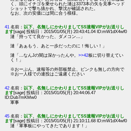
く、頭にイチゴを乗せられた漣は3373本の矢を見事ヘッド
ショットで撃ち抜かれ、撃沈が確認された。
なお、次の安価には間に合う模様。
41
名前：
以下、名無しにかわりましてSS速報VIPがお送りし
ます
[saga] 投稿日：2015/01/05(月) 20:43:41.04 ID:mW1dX4wf0
漣「持ってて良かった、ダメコン…」
漣「あぁもう、あと一歩だったのに！悔しい！」
漣「…なんJの闇は深かったんや。
>>42
板に切り替えてい
く！」
※おーぷん、速報等の外部板禁止、ピンクも無しの方向で
※お一人様での連投はご遠慮ください
42
名前：
以下、名無しにかわりましてSS速報VIPがお送りし
ます
[sage] 投稿日：2015/01/05(月) 20:44:06.47
ID:Dub7mKMw0
軍事
45
名前：
以下、名無しにかわりましてSS速報VIPがお送りし
ます
[sage] 投稿日：2015/01/05(月) 21:10:11.68 ID:mW1dX4wf0
漣「軍事板にやってきたであります！」