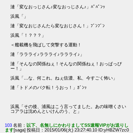
漣「変なおっじさん♪変なおっじさん♪」ﾊﾟﾊﾟﾝｯ
浜風「」
漣「変なおじさんたら変なおじさん！」ﾌﾞﾝﾌﾞﾝ
浜風「！？？？」
＜艦載機を飛ばして突撃する運動！
漣「ララライ♪ララライ♪ララライ♪」
漣「そんなの関係ねぇ！そんなの関係ねぇ！おっぱっぴ
ー！」
浜風「…な、何これ。ねぇ信濃、私、今すごく怖い」
漣「トドメのバク転！うおっ！」ｶﾞﾝｯ
浜風「その後、浦風はこう言ってました。あの味噌くさい
コアラは沈めんといけんのう、と」
103
名前：
以下、名無しにかわりましてSS速報VIPがお送りし
ます
[saga] 投稿日：2015/01/06(火) 23:27:40.10 ID:yHBZW7zc0