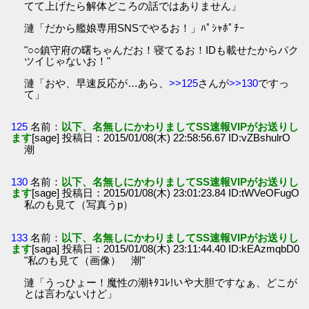
てて上げたら解体どころの話ではありません」
漣「だから艦娘専用SNSでやるお！」ﾊﾟｼｬﾎﾟﾁｰ
"○○鎮守府の曙ちゃんだお！寝てるお！IDも載せたからパク
ツイじゃないお！"
漣「おや、早速反応が…あら、
>>125
さんが
>>130
ですっ
て」
125
名前：
以下、名無しにかわりましてSS速報VIPがお送りし
ます
[sage] 投稿日：2015/01/08(木) 22:58:56.67 ID:vZBshulrO
潮
130
名前：
以下、名無しにかわりましてSS速報VIPがお送りし
ます
[sage] 投稿日：2015/01/08(木) 23:01:23.84 ID:tWVeOFugO
私のも見て（写真うp）
133
名前：
以下、名無しにかわりましてSS速報VIPがお送りし
ます
[saga] 投稿日：2015/01/08(木) 23:11:44.40 ID:kEAzmqbD0
"私のも見て（画像） 潮"
漣「うっひょー！魔性の潮ｷﾀｺﾚ!いや大胆ですなぁ、どこが
とは言わないけど」