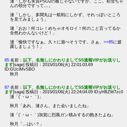
漣「しかも実質PSO2の板じゃないですか、ここ。初雪ちゃ
んの領分ですって…」
漣「しかし、多聞丸は一航戦にしかず。それっぽいところ
を見てみましょう」
漣「おお！何コレ！めちゃオモロイ！何のこと言ってるか
全然わかんないけど！」
漣「愉快ですなぁ。久々に遊べそうです。さぁ、
>>85
に披
露しましょう！」
85
名前：
以下、名無しにかわりましてSS速報VIPがお送りし
ます
[sage] 投稿日：2015/01/06(火) 22:01:03.69
ID:GUcIMvSBO
秋月
87
名前：
以下、名無しにかわりましてSS速報VIPがお送りし
ます
[saga] 投稿日：2015/01/06(火) 22:24:04.09 ID:yHBZW7zc0
漣「(´・ω・｀)」
秋月「あれ、漣さん。また会いましたね」
漣「(´・ω・｀)加賀に烈風ガン積みするの飽きたよね」
秋月「…はい？」