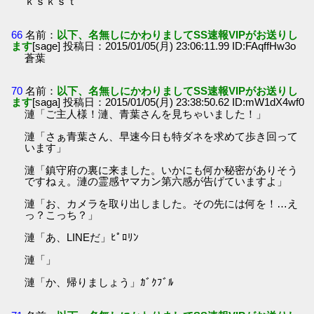
ｋｓｋｓｔ
66
名前：
以下、名無しにかわりましてSS速報VIPがお送りし
ます
[sage] 投稿日：2015/01/05(月) 23:06:11.99 ID:FAqffHw3o
蒼葉
70
名前：
以下、名無しにかわりましてSS速報VIPがお送りし
ます
[saga] 投稿日：2015/01/05(月) 23:38:50.62 ID:mW1dX4wf0
漣「ご主人様！漣、青葉さんを見ちゃいました！」
漣「さぁ青葉さん、早速今日も特ダネを求めて歩き回って
います」
漣「鎮守府の裏に来ました。いかにも何か秘密がありそう
ですねぇ。漣の霊感ヤマカン第六感が告げていますよ」
漣「お、カメラを取り出しました。その先には何を！…え
っ？こっち？」
漣「あ、LINEだ」ﾋﾟﾛﾘﾝ
漣「」
漣「か、帰りましょう」ｶﾞｸﾌﾞﾙ