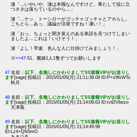
漣「…いやいや、漣は本職なんですけど。果たして役に立
つネタは落ちているのやら…」
漣「…ケッ、トーシローがゴッチャゴッチャとアホらし。
こちとら…あっ、議論が活発ですね！凄い！」
漣「おっ、ちょっと聞き覚えのある単語を見つけてしまい
ましたよ…これは！いけそう！」
漣「よし！早速、色んな人に仕掛けてみましょう！」
※
>>47
-51、艦娘1人1隻ずつでお願いします
47
名前：
以下、名無しにかわりましてSS速報VIPがお送りし
ます
[sage] 投稿日：2015/01/05(月) 21:11:38.08 ID:P+s9fsWTo
秋月
48
名前：
以下、名無しにかわりましてSS速報VIPがお送りし
ます
[sage] 投稿日：2015/01/05(月) 21:14:08.63 ID:rvtDVbezo
天津風
49
名前：
以下、名無しにかわりましてSS速報VIPがお送りし
ます
[sage] 投稿日：2015/01/05(月) 21:14:49.98
ID:Lz4+QN5mO
あきつ丸