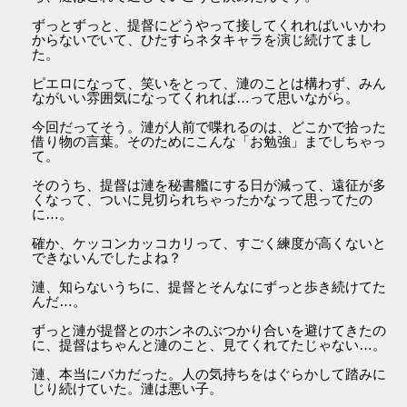
ずっとずっと、提督にどうやって接してくれればいいかわ
からないでいて、ひたすらネタキャラを演じ続けてまし
た。
ピエロになって、笑いをとって、漣のことは構わず、みん
ながいい雰囲気になってくれれば…って思いながら。
今回だってそう。漣が人前で喋れるのは、どこかで拾った
借り物の言葉。そのためにこんな「お勉強」までしちゃっ
て。
そのうち、提督は漣を秘書艦にする日が減って、遠征が多
くなって、ついに見切られちゃったかなって思ってたの
に…。
確か、ケッコンカッコカリって、すごく練度が高くないと
できないんでしたよね？
漣、知らないうちに、提督とそんなにずっと歩き続けてた
んだ…。
ずっと漣が提督とのホンネのぶつかり合いを避けてきたの
に、提督はちゃんと漣のこと、見てくれてたじゃない…。
漣、本当にバカだった。人の気持ちをはぐらかして踏みに
じり続けていた。漣は悪い子。