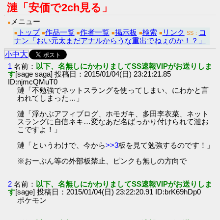
漣「安価で2ch見る」
メニュー
●
トップ
作品一覧
作者一覧
掲示板
検索
リンク
コ
■
■
■
■
■
■
SS：
ナン「おい元太まだアナルからうな重出でねぇのか！？」
大
小
中
1
名前：
以下、名無しにかわりましてSS速報VIPがお送りしま
す
[sage saga] 投稿日：2015/01/04(日) 23:21:21.85
ID:njmcQMuT0
漣「不勉強でネットスラングを使ってしまい、にわかと言
われてしまった…」
漣「浮かぶアフィブログ、ホモガキ、多田李衣菜、ネット
スラングに自信ネキ…変なあだ名ばっかり付けられて漣お
こですよ！」
漣「というわけで、今から
>>3
板を見て勉強するのです！」
※おーぷん等の外部板禁止、ピンクも無しの方向で
2
名前：
以下、名無しにかわりましてSS速報VIPがお送りしま
す
[sage] 投稿日：2015/01/04(日) 23:22:20.91 ID:brK69hDp0
ポケモン