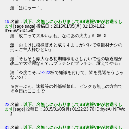
漣「はにゃー！」
19
名前：
以下、名無しにかわりましてSS速報VIPがお送りし
ます
[sage saga] 投稿日：2015/01/05(月) 01:10:41.82
ID:mW1dX4wf0
漣「改二ってズルいよね、なにあの火力」ﾎﾞﾛﾎﾞﾛ
漣「おまけに模様替えと成りすましがバレて修復材ナシの
刑…ご主人様ひどい」
漣「そもそも偉大なる初期艦様をさしおいて他の駆逐艦が
改二で大活躍なんて…ブラチンだブラチン、訴えてやる」
漣「今度こそ…
>>22
板で知識を付けて、皆を見返そうじゃ
ないの！」
※おーぷん、速報等の外部板禁止、ピンクも無しの方向で
※今日はここまで
22
名前：
以下、名無しにかわりましてSS速報VIPがお送りし
ます
[sage] 投稿日：2015/01/05(月) 01:22:23.76 ID:hyeA+NFWo
J
31
名前：
以下、名無しにかわりましてSS速報VIPがお送りし