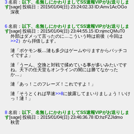
3
名前：
以下、名無しにかわりましてSS速報VIPがお送りしま
す
[sage] 投稿日：2015/01/04(日) 23:24:02.33 ID:Amv1AcOGo
深夜
6
名前：
以下、名無しにかわりましてSS速報VIPがお送りしま
す
[sage] 投稿日：2015/01/04(日) 23:44:55.15 ID:njmcQMuT0
外部はダメって言ったのに…こういう時は前後（今回は
>>2
）から拝借します。
漣「ポケモン板…漣も多少はゲームやりますからバッチコ
イですよ」
漣「うーん、交換と対戦で揉めている事が多いみたいです
ね。天下の任天堂もオンラインの闇には勝てなかった
か…」
漣「あっ！このフレーズ！これですよ！」
漣「そうとくれば早速
>>8
に披露してまいりましょう！いけ
っ！漣！」
8
名前：
以下、名無しにかわりましてSS速報VIPがお送りしま
す
[sage] 投稿日：2015/01/04(日) 23:46:36.78 ID:hzFZJIdmo
秋雲