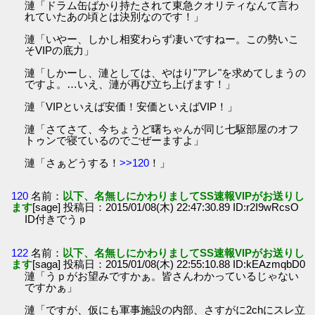
漣「ドラム缶ばかり持たされて東急クオリティなんて言わ
れていたあの頃とは決別なのです！」
漣「いやー、しかし相変わらず凄いですねー。この勢いこ
そVIPの底力」
漣「しかーし、漣としては、やはり"アレ"を求めてしまうの
ですよ。…いえ、漣が再び立ち上げます！」
漣「VIPといえば安価！安価といえばVIP！」
漣「さてさて、今ちょうど曙ちゃんが同じ七駆部屋のオフ
トゥンで寝ているのでごぜーますよ」
漣「さぁどうする！
>>120
！」
120
名前：
以下、名無しにかわりましてSS速報VIPがお送りし
ます
[sage] 投稿日：2015/01/08(木) 22:47:30.89 ID:r2I9wRcsO
ID付きでうｐ
122
名前：
以下、名無しにかわりましてSS速報VIPがお送りし
ます
[saga] 投稿日：2015/01/08(木) 22:55:10.88 ID:kEAzmqbD0
漣「うｐがお望みですかぁ。皆さんわかっているじゃない
ですかぁ」
漣「ですが、仮にも軍事施設の内部、さすがに2chにスレ立