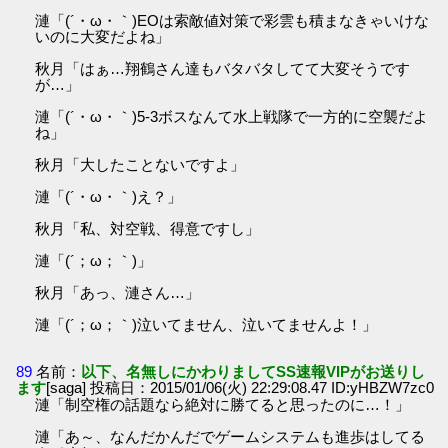
漣「(´・ω・｀)EOは索敵値対策で彩雲も積まなきゃいけな
いのに大変だよね」
秋月「はぁ…翔鶴さん達もバタバタしてて大変そうです
が…」
漣「(´・ω・｀)5-3ボスなんて水上戦隊で一方的に空襲だよ
ね」
秋月「大したことないですよ」
漣「(´・ω・｀)え？」
秋月「私、対空戦、得意ですし」
漣「(´；ω；｀)」
秋月「あっ、漣さん…」
漣「(´；ω；｀)泣いてません、泣いてませんよ！」
89
名前：
以下、名無しにかわりましてSS速報VIPがお送りし
ます
[saga] 投稿日：2015/01/06(火) 22:29:08.47 ID:yHBZW7zc0
漣「制空権の話題なら絶対に勝てると思ったのに…！」
漣「あ～、なんだかんだでゲームシステムも進歩はしてる