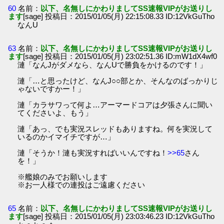
60
名前：
以下、名無しにかわりましてSS速報VIPがお送りし
ます
[sage] 投稿日：2015/01/05(月) 22:15:08.33 ID:12VkGuTho
なんU
63
名前：
以下、名無しにかわりましてSS速報VIPがお送りし
ます
[sage] 投稿日：2015/01/05(月) 23:02:51.36 ID:mW1dX4wf0
漣「なんJがダメなら、なんUで勝負をかけるのです！」
漣「…と思ったけど、なんJ○○部とか、そんなのばっかりじ
ゃないですかー！」
漣「カラサワって何よ…アーマードコアは夕張さんに聞い
てくださいよ、もう」
漣「あっ、でも実況スレッドもありますね。何を実況して
いるのかイマイチですが…」
漣「そうか！漣も実況すればいいんですね！
>>65
さん
を！」
※艦娘のみでお願いします
※お一人様での連投はご遠慮ください
65
名前：
以下、名無しにかわりましてSS速報VIPがお送りし
ます
[sage] 投稿日：2015/01/05(月) 23:03:46.23 ID:12VkGuTho