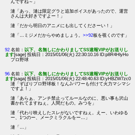
んですね～」
漣「あっ、漣は限定グラと追加ボイスがあったので、運営
さんは大好きですよー！」
漣「だから明日のアニメにも出してくださーい！」
漣「…ミジメだからやめましょう。
>>92
板を覗くのです」
92
名前：
以下、名無しにかわりましてSS速報VIPがお送りし
ます
[sage] 投稿日：2015/01/06(火) 22:30:10.16 ID:p8R4HlyHo
プロ野球
96
名前：
以下、名無しにかわりましてSS速報VIPがお送りし
ます
[saga] 投稿日：2015/01/06(火) 22:48:40.63 ID:yHBZW7zc0
漣「ずばりプロ野球板！なんJパワーも付けて火力マシマシ
ですよ！」
漣「あらぁ、アンチ禁止ってルールなのに、悪い事も沢山
書かれてますねぇ。人間だもの。みつを」
漣「代わり映えしたスレがないですねぇ。えー、いわゆる
ー、1つのー、メークミラクルをー…」
漣「…」