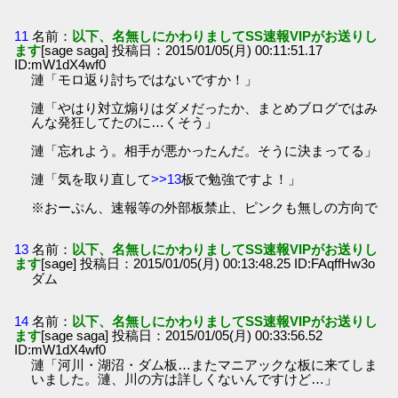
11
名前：
以下、名無しにかわりましてSS速報VIPがお送りし
ます
[sage saga] 投稿日：2015/01/05(月) 00:11:51.17
ID:mW1dX4wf0
漣「モロ返り討ちではないですか！」
漣「やはり対立煽りはダメだったか、まとめブログではみ
んな発狂してたのに…くそう」
漣「忘れよう。相手が悪かったんだ。そうに決まってる」
漣「気を取り直して
>>13
板で勉強ですよ！」
※おーぷん、速報等の外部板禁止、ピンクも無しの方向で
13
名前：
以下、名無しにかわりましてSS速報VIPがお送りし
ます
[sage] 投稿日：2015/01/05(月) 00:13:48.25 ID:FAqffHw3o
ダム
14
名前：
以下、名無しにかわりましてSS速報VIPがお送りし
ます
[sage saga] 投稿日：2015/01/05(月) 00:33:56.52
ID:mW1dX4wf0
漣「河川・湖沼・ダム板…またマニアックな板に来てしま
いました。漣、川の方は詳しくないんですけど…」