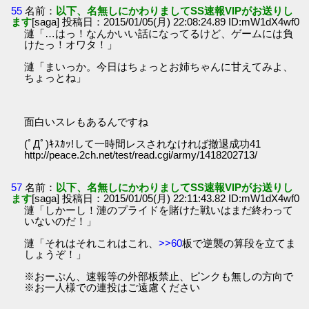
55
名前：
以下、名無しにかわりましてSS速報VIPがお送りし
ます
[saga] 投稿日：2015/01/05(月) 22:08:24.89 ID:mW1dX4wf0
漣「…はっ！なんかいい話になってるけど、ゲームには負
けたっ！オワタ！」
漣「まいっか。今日はちょっとお姉ちゃんに甘えてみよ、
ちょっとね」
面白いスレもあるんですね
(ﾟДﾟ)ｷｽｶｯ!して一時間レスされなければ撤退成功41
http://peace.2ch.net/test/read.cgi/army/1418202713/
57
名前：
以下、名無しにかわりましてSS速報VIPがお送りし
ます
[saga] 投稿日：2015/01/05(月) 22:11:43.82 ID:mW1dX4wf0
漣「しかーし！漣のプライドを賭けた戦いはまだ終わって
いないのだ！」
漣「それはそれこれはこれ、
>>60
板で逆襲の算段を立てま
しょうぞ！」
※おーぷん、速報等の外部板禁止、ピンクも無しの方向で
※お一人様での連投はご遠慮ください