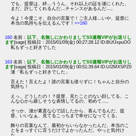
でも、提督は、絆…ううん、それ以上の証を漣にくれた。
まだ、許してくれるんだ…チャンスがあるんだ…。
今よ！今度こそ、自分の言葉で！ご主人様…いや、提督に
本当の気持ちを伝えるんです！
>>160
160
名前：
以下、名無しにかわりましてSS速報VIPがお送りし
ます
[sage] 投稿日：2015/01/09(金) 00:27:28.12 ID:BUfJxpuOO
私もずっと好きでした
163
名前：
以下、名無しにかわりましてSS速報VIPがお送りし
ます
[saga] 投稿日：2015/01/09(金) 00:51:39.64 ID:U/2MXSPZ0
漣「私もずっと好きでした」
言えた！言えたよ！誰の言葉も借りずに！ちゃんと自分の
気持ち！
えっ、どうしたの！？提督、見たことのない顔してる。こ
んな心から嬉しそうな表情してるの、初めて…。
そっか、漣が素直な心で話したから、喜んでるんだ、提
督。いいなぁ、見てるこっちまで幸せになってくる。
飾りの言葉なんて、最初からいらなかったんだ。本当のこ
とをまっすぐに言うだけでよかったんだ。やっと気付け
た。