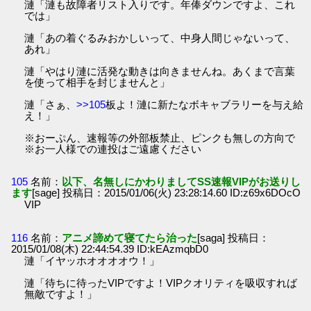
漣「漣も故障者リスト入りです。年俸ダウンですよ、これ
では」
漣「あの着ぐるみおかしいって、中身人間じゃないって、
あれ」
漣「やはり漣に活発な動きは向きませんね。あくまで言葉
を使って相手を封じませんと」
漣「さぁ、
>>105
板よ！漣に新たなボキャブラリーを与え給
え！」
※おーぷん、速報等の外部板禁止、ピンクも無しの方向で
※お一人様での連投はご遠慮ください
105
名前：
以下、名無しにかわりましてSS速報VIPがお送りし
ます
[sage] 投稿日：2015/01/06(火) 23:28:14.60 ID:z69x6DOcO
VIP
116
名前：
アニメ諦めて寝てたら治った
[saga] 投稿日：
2015/01/08(木) 22:44:54.39 ID:kEAzmqbD0
漣「イヤッホオオオオウ！」
漣「待ちに待ったVIPですよ！VIPクオリティを吸収すれば
無敵ですよ！」