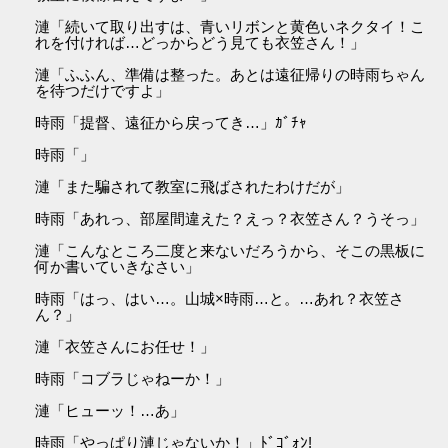
漣「続いて取り出すは、青いリボンと黄色いネクタイ！こ
れを付ければ…どっからどう見ても衣笠さん！」
漣「ふふん、準備は整った。あとは遠征帰りの時雨ちゃん
を待つだけですよ」
時雨「提督、遠征から戻ってき…」ｶﾞﾁｬ
時雨「」
漣「また騙されて教室に飛ばされたわけだが」
時雨「あれっ、部屋間違えた？えっ？衣笠さん？うそっ」
漣「こんなところ二度と来ないだろうから、そこの黒板に
何か書いていきなさい」
時雨「はっ、はい…。山城×時雨…と。…あれ？衣笠さ
ん？」
漣「衣笠さんにお任せ！」
時雨「コブラじゃねーか！」
漣「ヒューッ！…あ」
時雨「やっぱり漣じゃないか！」ﾄﾞｺﾞｫﾝ!