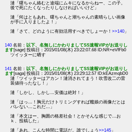
漣「曙ちゃん絡むと途端にムキになるからねー、この子。
後で死にたくなったりしなければいいけど」
漣「何はともあれ、曙ちゃんと潮ちゃんの素晴らしい画像
が手に入りましたよ！」
漣「さて、どのように有効活用すべきでしょーか！
>>140
」
140
名前：
以下、名無しにかわりましてSS速報VIPがお送りし
ます
[sage] 投稿日：2015/01/08(木) 23:22:07.68 ID:NR+eVfFb0
ツイッターに晒す
141
名前：
以下、名無しにかわりましてSS速報VIPがお送りし
ます
[saga] 投稿日：2015/01/08(木) 23:29:12.57 ID:kEAzmqbD0
漣「ツイッターはアカン！漣消されてまう！吹雪改二の雷
装値待ったなし！」
漣「しかし、しかし…安価は絶対！」
漣「はっ…！胸元だけトリミングすれば艦娘の画像だとは
バレない…これだ…」
漣「本文はー、胸囲の格差社会！とかそんな感じで…お
ｋ、投稿した」
漣「あれ、こんな時間に電話だ。誰でしょう
>>145
」