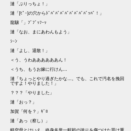
漣「ぶりっちょ！」
漣「[ﾋﾟｰ]の穴からﾄﾞﾊﾞﾊﾞﾊﾞﾊﾞﾊﾞﾊﾞﾊﾞﾊﾞｯﾊﾞ！」
龍驤「」ﾌﾞﾌﾞｯﾌｰｯ
漣「なお、まにあわんもよう」
ｼｰﾝ
漣「よし、退散！」
＜う、うわああああああん！
＜うち、もうお嫁に行けん…
漣「ちょっとやり過ぎたかな…。でも、これで汚名を挽回
ですよ！やりました！」
？？？「やりました」
漣「おっ？」
加賀「何を？」ｷﾞﾛ
漣「あっ（察し）」
軽空母とはいえ、終身名誉一航戦の誇りを傷つけた罪は重