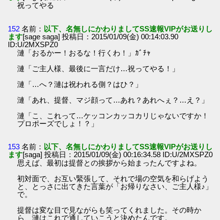
祝ってやる
152
名前：
以下、名無しにかわりましてSS速報VIPがお送りし
ます
[sage saga] 投稿日：2015/01/09(金) 00:14:03.90
ID:U/2MXSPZ0
漣「おるかー！おるな！行くわ！」ｶﾞﾁｬ
漣「ご主人様、最後に一言だけ…祝ってやる！」
漣「…へ？漣は祝われる側？はひ？」
漣「あれ、提督、マジ顔って…あれ？あれへぇ？…え？」
漣「こ、これって…ケッコンカッコカリじゃないですか！
プロポーズでしょ！？」
153
名前：
以下、名無しにかわりましてSS速報VIPがお送りし
ます
[saga] 投稿日：2015/01/09(金) 00:16:34.58 ID:U/2MXSPZ0
思えば、最初は提督との挨拶から始まったんですよね。
初対面で、お互い緊張して、それで場の空気を和らげよう
と、とっさに出てきた言葉が「お帰りなさい、ご主人様♪」
で。
提督は変な目で見ながらも笑ってくれました。その時か
ら、漣はこれで通していこうと決めたんです。