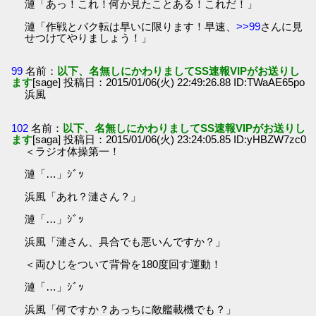
漣「あっ！これ！何か見たことある！これだ！」
漣「作戦とバク転は早いに限ります！早速、
>>99
さんに見
せつけてやりましょう！」
99
名前：
以下、名無しにかわりましてSS速報VIPがお送りし
ます
[sage] 投稿日：2015/01/06(火) 22:49:26.88 ID:TWaAE65po
浜風
102
名前：
以下、名無しにかわりましてSS速報VIPがお送りし
ます
[saga] 投稿日：2015/01/06(火) 23:24:05.85 ID:yHBZW7zc0
＜ラジオ体操第一！
漣「…」ｼﾞｯ
浜風「あれ？漣さん？」
漣「…」ｼﾞｯ
浜風「漣さん、具合でも悪いんですか？」
＜両ひじをついて背骨を180度回す運動！
漣「…」ｼﾞｯ
浜風「何ですか？あっちに敵艦載機でも？」