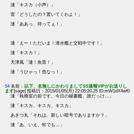
漣「キスカ（小声）」
雷「どうしたの？置いてくわよ！」
漣「ああっ、待ってぇ！」
漣「えー！ただいま！潜水艦と交戦中です！」
漣「キスカ！」
天津風「漣！魚雷！」
漣「うひゃっ！危なっ！」
54
名前：
以下、名無しにかわりましてSS速報VIPがお送りし
ます
[sage] 投稿日：2015/01/05(月) 22:05:20.25 ID:mW1dX4wf0
漣「執務室の前です。今日の秘書艦、誰だっけ…」
漣「キスカ、キスカ、キスカ」
あきつ丸「それは、新しい暗号でありますか？」
漣「あ、いえ、何でも…」