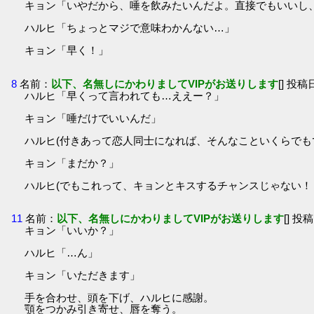
キョン「いやだから、唾を飲みたいんだよ。直接でもいいし
ハルヒ「ちょっとマジで意味わかんない…」
キョン「早く！」
8
名前：
以下、名無しにかわりましてVIPがお送りします
[] 投稿日
ハルヒ「早くって言われても…ええー？」
キョン「唾だけでいいんだ」
ハルヒ(付きあって恋人同士になれば、そんなこといくらでも
キョン「まだか？」
ハルヒ(でもこれって、キョンとキスするチャンスじゃない！
11
名前：
以下、名無しにかわりましてVIPがお送りします
[] 投稿
キョン「いいか？」
ハルヒ「…ん」
キョン「いただきます」
手を合わせ、頭を下げ、ハルヒに感謝。
顎をつかみ引き寄せ、唇を奪う。