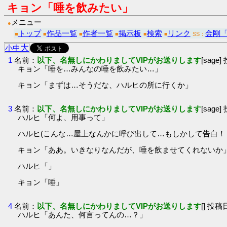
キョン「唾を飲みたい」
メニュー
●
トップ
作品一覧
作者一覧
掲示板
検索
リンク
金剛「
■
■
■
■
■
■
SS：
大
小
中
1
名前：
以下、名無しにかわりましてVIPがお送りします
[sage]
キョン「唾を…みんなの唾を飲みたい…」
キョン「まずは…そうだな、ハルヒの所に行くか」
3
名前：
以下、名無しにかわりましてVIPがお送りします
[sage]
ハルヒ「何よ、用事って」
ハルヒ(こんな…屋上なんかに呼び出して…もしかして告白！
キョン「ああ。いきなりなんだが、唾を飲ませてくれないか
ハルヒ「」
キョン「唾」
4
名前：
以下、名無しにかわりましてVIPがお送りします
[] 投稿日
ハルヒ「あんた、何言ってんの…？」