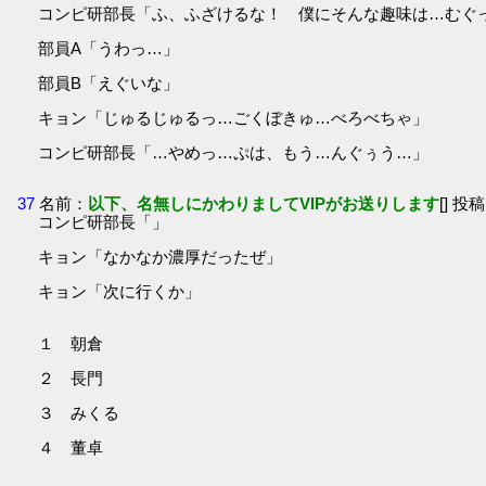
コンピ研部長「ふ、ふざけるな！ 僕にそんな趣味は…むぐ
部員A「うわっ…」
部員B「えぐいな」
キョン「じゅるじゅるっ…ごくぼきゅ…べろべちゃ」
コンピ研部長「…やめっ…ぷは、もう…んぐぅう…」
37
名前：
以下、名無しにかわりましてVIPがお送りします
[] 投稿
コンピ研部長「」
キョン「なかなか濃厚だったぜ」
キョン「次に行くか」
１ 朝倉
２ 長門
３ みくる
４ 董卓