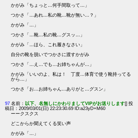
かがみ「ちょっと…何手間取って…」
つかさ「…あれ…私の靴…靴が無い…？」
かがみ「…」
つかさ「…靴…私の靴…グスッ…」
かがみ「…ほら、これ履きなさい」
自分の靴を脱いでつかさに渡すかがみ
つかさ「…え…でも…お姉ちゃんが…」
かがみ「いいのよ、私は！ 丁度…体育で使う靴持ってる
から…」
つかさ「お…お姉ちゃん…ありがと…グスン」
97
名前：
以下、名無しにかわりましてVIPがお送りします
[] 投
稿日：2009/03/01(日) 22:23:30.69 ID:a23yD+M60
ーークスクス
どこからか聞えてくる笑い声
かがみ「…」