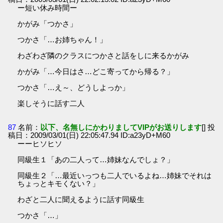
ー短い休み時間ー
かがみ「つかさ」
つかさ「…お姉ちゃん！」
わざわざ隣のクラスにつかさと話をしに来るかがみ
かがみ「…今日はさ…どこ寄ってから帰る？」
つかさ「…え～、どうしよっか」
楽しそうに話す二人
87
名前：
以下、名無しにかわりましてVIPがお送りします
[] 投
稿日：2009/03/01(日) 22:05:47.94 ID:a23yD+M60
ーーヒソヒソ
同級生１「あの二人って…姉妹なんでしょ？」
同級生２「…最近いっつも二人でいるよね…姉妹でそれは
ちょっとキモくない？」
わざと二人に聞えるように話す同級生
つかさ「…」