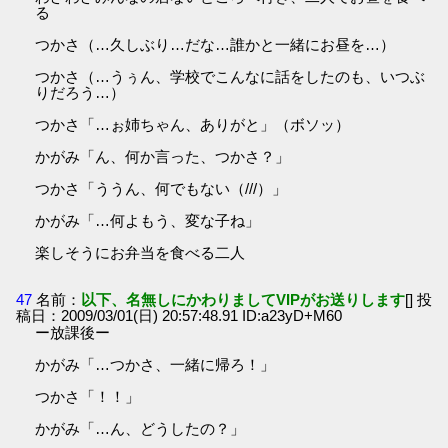
る
つかさ（…久しぶり…だな…誰かと一緒にお昼を…）
つかさ（…うぅん、学校でこんなに話をしたのも、いつぶ
りだろう…）
つかさ「…ぉ姉ちゃん、ありがと」（ボソッ）
かがみ「ん、何か言った、つかさ？」
つかさ「ううん、何でもない（///）」
かがみ「…何よもう、変な子ね」
楽しそうにお弁当を食べる二人
47
名前：
以下、名無しにかわりましてVIPがお送りします
[] 投
稿日：2009/03/01(日) 20:57:48.91 ID:a23yD+M60
ー放課後ー
かがみ「…つかさ、一緒に帰ろ！」
つかさ「！！」
かがみ「…ん、どうしたの？」