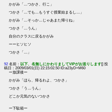
かがみ「…つかさ、行こ」
つかさ「…でも…もうすぐ授業始まるし…」
かがみ「…そっか…じゃあまた帰りね」
つかさ「…うん」
自分のクラスに戻るかがみ
ーーヒソヒソ
つかさ「…」
92
名前：
以下、名無しにかわりましてVIPがお送りします
[] 投
稿日：2009/03/01(日) 22:15:02.50 ID:a23yD+M60
ー放課後ー
かがみ「ほら、帰るわよ、つかさ」
つかさ「う…うん」
どこか元気のないつかさ
ー下駄箱ー