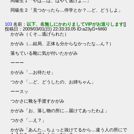
同級生１「やば…は、はやく逃げよ…」
同級生２「見つかったら…停学とか？…ど、どうしよ」
103
名前：
以下、名無しにかわりましてVIPがお送りします
[]
投稿日：2009/03/01(日) 22:33:33.05 ID:a23yD+M60
かがみ（くそ…逃げられた）
かがみ（…結局、正体も分からなかったな…ん？）
落ちている靴に気が付いたかがみ
ーーー
かがみ「…お待たせ」
つかさ「…ど、どうしたの、お姉ちゃん」
ーースッ
つかさに靴を手渡すかがみ
かがみ「お、落し物の所に…届けてあったわよ」
つかさ「…え？」
かがみ「あんた…ちょっと抜けてるから…違う人の所にで