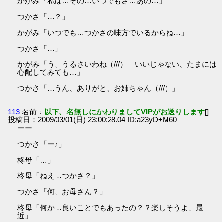
かがみ「私は…その…いつでもさ…あの…」
つかさ「…？」
かがみ「いつでも…つかさの味方でいるからね…」
つかさ「…」
かがみ「う、うるさいわね（///） いいじゃない、たまには
心配してみても…」
つかさ「…うん、ありがと、お姉ちゃん（///）」
113
名前：
以下、名無しにかわりましてVIPがお送りします
[]
投稿日：2009/03/01(日) 23:00:28.04 ID:a23yD+M60
ーー
つかさ「ー♪」
柊母「…」
柊母「ねえ…つかさ？」
つかさ「何、お母さん？」
柊母「何か…良いことでもあったの？？楽しそうよ、最
近」