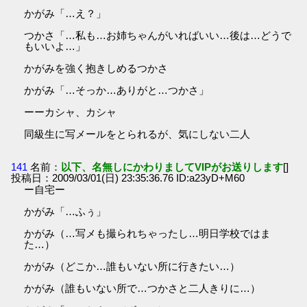
かがみ「…え？」
つかさ「…私も…お姉ちゃんがいればいい…後は…どうで
もいいよ…」
かがみを強く抱きしめるつかさ
かがみ「…そっか…ありがと…つかさ」
ーーカシャ、カシャ
同級生に写メールをとられるが、気にしない二人
141
名前：
以下、名無しにかわりましてVIPがお送りします
[]
投稿日：2009/03/01(日) 23:35:36.76 ID:a23yD+M60
ー自宅ー
かがみ「…ふぅ」
かがみ（…写メも撮られちゃったし…明日学校ではま
た…）
かがみ（どこか…誰もいない所に行きたい…）
かがみ（誰もいない所で…つかさと二人きりに…）