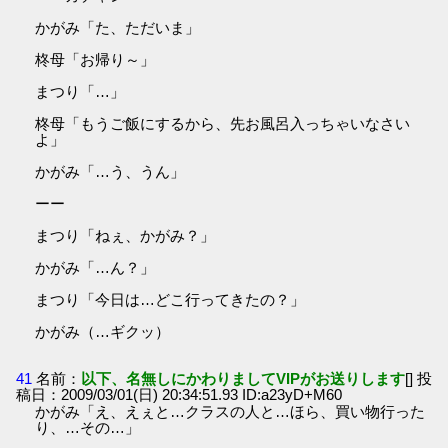
かがみ「た、ただいま」
柊母「お帰り～」
まつり「…」
柊母「もうご飯にするから、先お風呂入っちゃいなさい
よ」
かがみ「…う、うん」
ーー
まつり「ねぇ、かがみ？」
かがみ「…ん？」
まつり「今日は…どこ行ってきたの？」
かがみ（…ギクッ）
41
名前：
以下、名無しにかわりましてVIPがお送りします
[] 投
稿日：2009/03/01(日) 20:34:51.93 ID:a23yD+M60
かがみ「え、えぇと…クラスの人と…ほら、買い物行った
り、…その…」