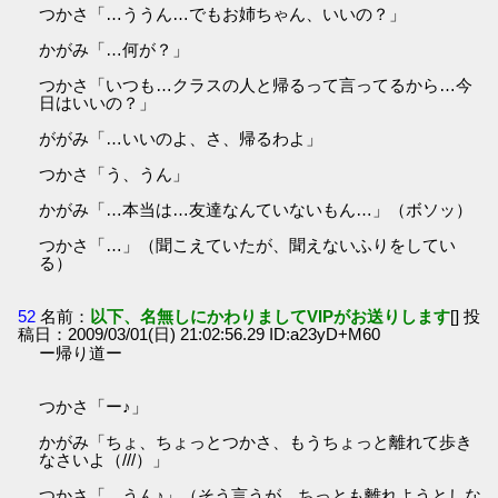
つかさ「…ううん…でもお姉ちゃん、いいの？」
かがみ「…何が？」
つかさ「いつも…クラスの人と帰るって言ってるから…今
日はいいの？」
ががみ「…いいのよ、さ、帰るわよ」
つかさ「う、うん」
かがみ「…本当は…友達なんていないもん…」（ボソッ）
つかさ「…」（聞こえていたが、聞えないふりをしてい
る）
52
名前：
以下、名無しにかわりましてVIPがお送りします
[] 投
稿日：2009/03/01(日) 21:02:56.29 ID:a23yD+M60
ー帰り道ー
つかさ「ー♪」
かがみ「ちょ、ちょっとつかさ、もうちょっと離れて歩き
なさいよ（///）」
つかさ「…うん♪」（そう言うが、ちっとも離れようとしな