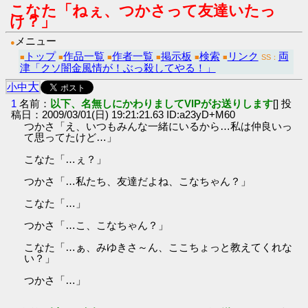
こなた「ねぇ、つかさって友達いたっ
け？」
メニュー
●
トップ
作品一覧
作者一覧
掲示板
検索
リンク
両
■
■
■
■
■
■
SS：
津「クソ闇金風情が！ぶっ殺してやる！」
大
小
中
1
名前：
以下、名無しにかわりましてVIPがお送りします
[] 投
稿日：2009/03/01(日) 19:21:21.63 ID:a23yD+M60
つかさ「え、いつもみんな一緒にいるから…私は仲良いっ
て思ってたけど…」
こなた「…ぇ？」
つかさ「…私たち、友達だよね、こなちゃん？」
こなた「…」
つかさ「…こ、こなちゃん？」
こなた「…ぁ、みゆきさ～ん、ここちょっと教えてくれな
い？」
つかさ「…」