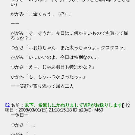
い）
かがみ「…全くもう…（///）」
ーー
ががみ「そ、そうだ、今日は…何か甘いものでも買って帰
ろっか？」
つかさ「…お姉ちゃん、また太っちゃうよ…クスクスッ」
かがみ「い…いいのよ、今日は特別なの…」
つかさ「え～、じゃあ明日も特別かな？」
かがみ「も、もう…つかさったら…」
ーー笑顔で寄り添って帰る二人
62
名前：
以下、名無しにかわりましてVIPがお送りします
[] 投
稿日：2009/03/01(日) 21:18:15.18 ID:a23yD+M60
ー休日ー
つかさ「…」
かがみ「…」