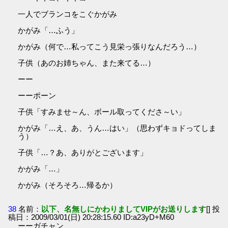
一人でブランコをこぐかがみ
かがみ「…ふう」
かがみ（何で…私ってこう見栄っ張りなんだろう…）
子供（あのお姉ちゃん、また来てる…）
ーー
ーーポーン
子供「すみませ～ん、ボール取ってくださ～い」
かがみ「…え、あ、うん…はい」（思わずキョドってしま
う）
子供「…？あ、ありがとございます」
かがみ「…」
かがみ（そろそろ…帰るか）
38
名前：
以下、名無しにかわりましてVIPがお送りします
[] 投
稿日：2009/03/01(日) 20:28:15.60 ID:a23yD+M60
ーーガチャン