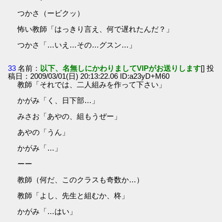
つかさ（ービクッ）
怖い教師「はっきり言え、何で遅れたんだ？」
つかさ「…いえ…その…グスン…」
33
名前：
以下、名無しにかわりましてVIPがお送りします
[] 投
稿日：2009/03/01(日) 20:13:22.06 ID:a23yD+M60
教師「それでは、二人組みを作って下さい」
かがみ「く、日下部…」
みさお「あやの、組もうぜー」
あやの「うん」
かがみ「…」
ーー
教師（何だ、このクラスも奇数か…）
教師「よし、先生と組むか、柊」
かがみ「…はい」