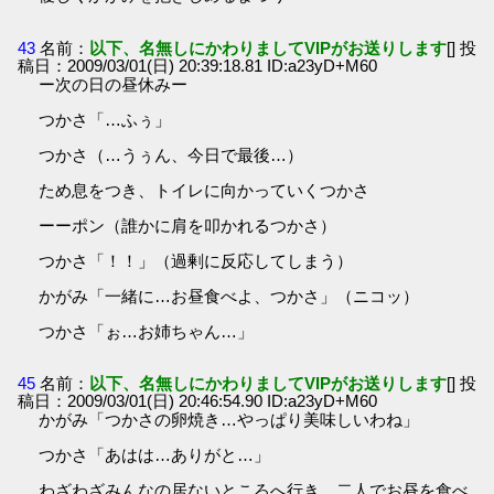
43
名前：
以下、名無しにかわりましてVIPがお送りします
[] 投
稿日：2009/03/01(日) 20:39:18.81 ID:a23yD+M60
ー次の日の昼休みー
つかさ「…ふぅ」
つかさ（…うぅん、今日で最後…）
ため息をつき、トイレに向かっていくつかさ
ーーポン（誰かに肩を叩かれるつかさ）
つかさ「！！」（過剰に反応してしまう）
かがみ「一緒に…お昼食べよ、つかさ」（ニコッ）
つかさ「ぉ…お姉ちゃん…」
45
名前：
以下、名無しにかわりましてVIPがお送りします
[] 投
稿日：2009/03/01(日) 20:46:54.90 ID:a23yD+M60
かがみ「つかさの卵焼き…やっぱり美味しいわね」
つかさ「あはは…ありがと…」
わざわざみんなの居ないところへ行き、二人でお昼を食べ