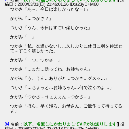
稿日：2009/03/01(日) 21:46:01.26 ID:a23yD+M60
つかさ「あ～、今日は楽しかったなー♪」
かがみ「…つかさ？」
つかさ「うん、今日はすごい楽しかった」
かがみ「…」
つかさ「私、友達いないし…久しぶりに休日に羽を伸ばせ
て…すごく嬉しかった」
かがみ「…つ、つかさ…」
つかさ「…また…誘ってね、お姉ちゃん」
かがみ「う、うん…ありがと…つかさ…グスッ…」
つかさ「…ちょっと…お姉ちゃん…何で泣くのよ…」
かがみ「つかさ…うぇぇぇん…つかさ…」
つかさ「ほら、早く帰ろ、お母さん、ご飯作って待ってる
よ」
84
名前：
以下、名無しにかわりましてVIPがお送りします
[] 投
稿日：2009/03/01(日) 22:02:13.02 ID:a23yD+M60