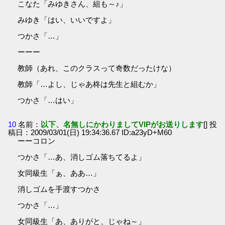
こなた「みゆきさん、組も～♪」
みゆき「はい、いいですよ」
つかさ「…」
ーーー
教師（あれ、このクラスって奇数だったけな）
教師「…よし、じゃあ柊は先生と組むか」
つかさ「…はい」
10
名前：
以下、名無しにかわりましてVIPがお送りします
[] 投
稿日：2009/03/01(日) 19:34:36.67 ID:a23yD+M60
ーーコロン
つかさ「…あ、消しゴム落ちてるよ」
女同級生「ぁ、ああ…」
消しゴムを手渡すつかさ
つかさ「…」
女同級生「あ、ありがと、じゃね～」