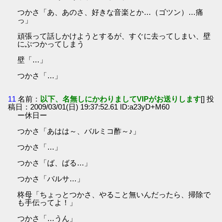
つかさ「あ、あのさ、好きな音楽とか…（ゴツン）…痛
っ」
頑張って話しかけようとするが、すぐに去ってしまい、壁
にぶつかってしまう
壁「…」
つかさ「…」
11
名前：
以下、名無しにかわりましてVIPがお送りします
[] 投
稿日：2009/03/01(日) 19:37:52.61 ID:a23yD+M60
ー休日ー
つかさ「あはは～、バルミコ酢～♪」
つかさ「…」
つかさ「ば、ばる…」
つかさ「バルサ…」
柊母「ちょっとつかさ、やること無いんだったら、掃除で
も手伝ってよ！」
つかさ「…うん」