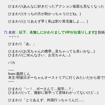
ひまわり(あんなに好きだったアクション仮面も見なくなった
ひまわり(そっちの方が助かっちゃうけどね。)
ひまわり(とりあえず早く私は割り算克服しよ…。)
71
名前：
以下、名無しにかわりましてVIPがお送りします
[] 投稿
～♪～♪
ひまわり「あ。」
ひまわり(お兄ちゃんの携帯…見ちゃっても良いかな…)
ひまわり(ごめんなさい、お兄ちゃん…)
パカ
-----
from:風間くん
本文:明後日ボーちゃんオーストリアに行くみたいだから皆で
-----
ひまわり「―！、ボーさんて…留学…？」
ひまわり(って、微妙に留学って意味わかってないけど…)
ひまわり「とりあえず、外国行っちゃうんだ…」