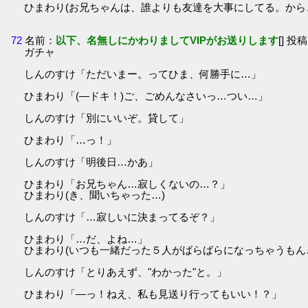
ひまわり(お兄ちゃんは、誰よりも友達を大事にしてる。から
72
名前：
以下、名無しにかわりましてVIPがお送りします
[] 投稿
ガチャ
しんのすけ「ただいまー。ってひま、何勝手に…」
ひまわり「(―ドキ！)ご、ごめんなさいっ…つい…」
しんのすけ「別にいいぞ。貸して」
ひまわり「…っ！」
しんのすけ「明後日…かあ」
ひまわり「お兄ちゃん…寂しくないの…？」
ひまわり(き、聞いちゃった…)
しんのすけ「…寂しいに決まってるぞ？」
ひまわり「…だ、よね…」
ひまわり(いつも一緒だった５人がばらばらになっちゃうもん
しんのすけ「とりあえず、"わかった"と。」
ひまわり「―っ！ねえ、私も見送り行ってもいい！？」