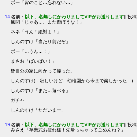
ボー「皆のこと…忘れない…」
14
名前：
以下、名無しにかわりましてVIPがお送りします
[] 投稿
風間「じゃあ…、また遊ぼうな！」
ネネ「うん！絶対よ！」
しんのすけ「当たり前だぞ」
ボー「…うん…！」
まさお「ばいばい！」
皆自分の家に向かって帰った。
しんのすけ(…寂しいけど…幼稚園から今まで楽しかった…)
しんのすけ「また…遊べる」
ガチャ
しんのすけ「ただいまー」
19
名前：
以下、名無しにかわりましてVIPがお送りします
[] 投稿
みさえ「卒業式お疲れ様！先帰っちゃってごめんね？」