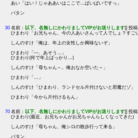
あい「はい！じゃああいはここで…ばいばいですっ」
パタン
30
名前：
以下、名無しにかわりましてVIPがお送りします
[] 投稿
ひまわり「お兄ちゃん、今の人あいさんって人でしょ？すご
しんのすけ「俺は、年上の女性しか興味ないぞ」
ひまわり「―、あそう…」
ひまわり(何で年上ばっかり…)
しんのすけ「母ちゃん～。俺おなか空いた～」
ひまわり「…」
しんのすけ「ひまわり、ランドセル片付けないと邪魔だゾ」
ひまわり「今から片付けるもん」
70
名前：
以下、名無しにかわりましてVIPがお送りします
[] 投稿
ひまわり(最近、お兄ちゃんがお兄ちゃんらしくなってきた)
しんのすけ「母ちゃん、俺シロの散歩行って来る」
バタン