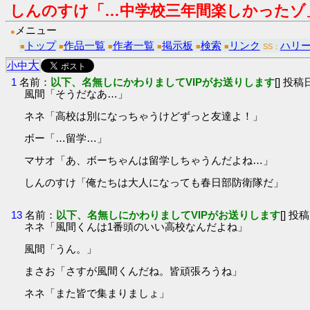
しんのすけ「…中学校三年間楽しかったゾ
メニュー
●
トップ
作品一覧
作者一覧
掲示板
検索
リンク
ハリ
■
■
■
■
■
■
SS：
大
小
中
1
名前：
以下、名無しにかわりましてVIPがお送りします
[] 投稿日
風間「そうだなあ…」
ネネ「高校は別になっちゃうけどずっと友達よ！」
ボー「…留学…」
マサオ「あ、ボーちゃんは留学しちゃうんだよね…」
しんのすけ「俺たちは大人になっても春日部防衛隊だ」
13
名前：
以下、名無しにかわりましてVIPがお送りします
[] 投稿
ネネ「風間くんは1番頭のいい高校なんだよね」
風間「うん。」
まさお「さすが風間くんだね。皆頑張ろうね」
ネネ「また皆で集まりましょ」