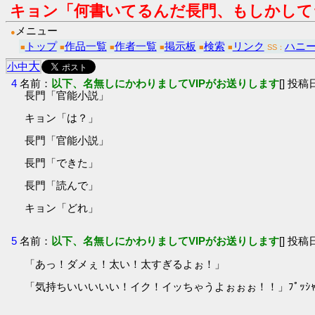
キョン「何書いてるんだ長門、もしかして
メニュー
●
トップ
作品一覧
作者一覧
掲示板
検索
リンク
ハニ
■
■
■
■
■
■
SS：
大
小
中
4
名前：
以下、名無しにかわりましてVIPがお送りします
[] 投稿日
長門「官能小説」
キョン「は？」
長門「官能小説」
長門「できた」
長門「読んで」
キョン「どれ」
5
名前：
以下、名無しにかわりましてVIPがお送りします
[] 投稿日
「あっ！ダメぇ！太い！太すぎるよぉ！」
「気持ちいいいいい！イク！イッちゃうよぉぉぉ！！」ﾌﾟｯｼｬｱ