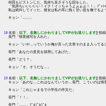
何回もピストンした。気持ち良さそうな顔をした。
「気持ちいいいいい！イク！イッちゃうよぉぉぉ！！」ﾌﾟｯｼｬｱ
私は絶叫してイッた。彼女は私の耳に熱く甘い息を撫でるよ
キョン「……」
18
名前：
以下、名無しにかわりましてVIPがお送りします
[] 投稿
長門「情景描写を入れた」
キョン「いや…っていうか俺が言った文章そのまま入ってる
長門「あなたの意見を採用してあげた」
長門「どう？」
キョン「そ、そうだな…」
19
名前：
以下、名無しにかわりましてVIPがお送りします
[] 投稿
キョン「あのな…これはなんていうか…長門、こういのは情
キョン「これじゃまるで小学生の作文だ」
長門「！！」
長門「……」ﾌﾟﾙﾌﾟﾙﾌﾟﾙ