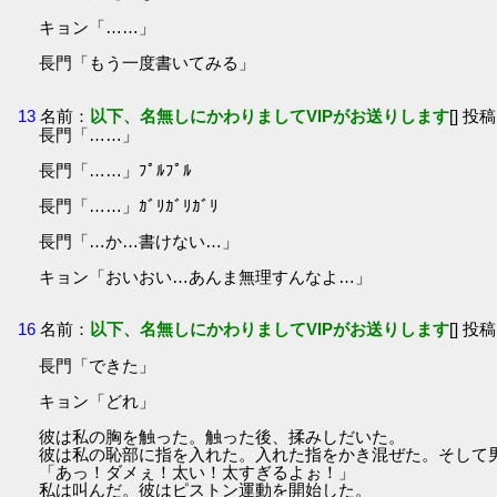
キョン「……」
長門「もう一度書いてみる」
13
名前：
以下、名無しにかわりましてVIPがお送りします
[] 投稿
長門「……」
長門「……」ﾌﾟﾙﾌﾟﾙ
長門「……」ｶﾞﾘｶﾞﾘｶﾞﾘ
長門「…か…書けない…」
キョン「おいおい…あんま無理すんなよ…」
16
名前：
以下、名無しにかわりましてVIPがお送りします
[] 投稿
長門「できた」
キョン「どれ」
彼は私の胸を触った。触った後、揉みしだいた。
彼は私の恥部に指を入れた。入れた指をかき混ぜた。そして
「あっ！ダメぇ！太い！太すぎるよぉ！」
私は叫んだ。彼はピストン運動を開始した。