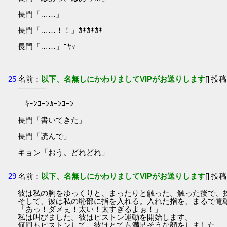
長門「……」
長門「……！！」ｶｷｶｷｶｷ
長門「……」ﾆﾔｯ
25
名前：
以下、名無しにかわりましてVIPがお送りします
[] 投稿
─────
ｷｰﾝｺｰﾝｶｰﾝｺｰﾝ
長門「書いてきた」
長門「読んで」
キョン「おう。どれどれ」
29
名前：
以下、名無しにかわりましてVIPがお送りします
[] 投稿
彼は私の胸をゆっくりと、まったりと触った。触った後で、
そして、彼は私の恥部に指を入れる。入れた指を、まるで電
「あっ！ダメぇ！太い！太すぎるよぉ！」
私は叫びました。彼はピストン運動を開始します。
何回もピストンして、彼はとても満足そうな顔をしました。