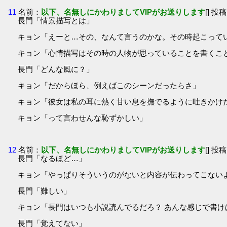
11
名前：
以下、名無しにかわりましてVIPがお送りします
[] 投稿
長門「情景描写とは」
キョン「えーと…その、なんて言うのかな。その時起こって
キョン「心情描写はその時の人物が思っていることを書くこ
長門「どんな風に？」
キョン「だからほら、例えばこのシーンだったらさ」
キョン「彼女は私の耳に熱く甘い息を撫でるように吐きかけ
キョン「って言わせんな恥ずかしい」
12
名前：
以下、名無しにかわりましてVIPがお送りします
[] 投稿
長門「なるほど…」
キョン「やっぱりそういうのがないと内容が伝わってこない
長門「難しい」
キョン「長門はいつも小説読んでるだろ？ あんな感じで書け
長門「覚えてない」