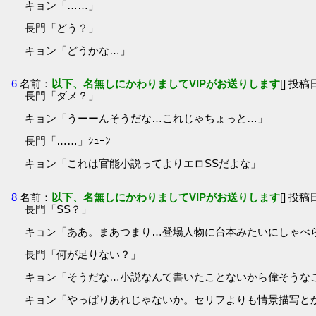
キョン「……」
長門「どう？」
キョン「どうかな…」
6
名前：
以下、名無しにかわりましてVIPがお送りします
[] 投稿日
長門「ダメ？」
キョン「うーーんそうだな…これじゃちょっと…」
長門「……」ｼｭｰﾝ
キョン「これは官能小説ってよりエロSSだよな」
8
名前：
以下、名無しにかわりましてVIPがお送りします
[] 投稿日
長門「SS？」
キョン「ああ。まあつまり…登場人物に台本みたいにしゃべ
長門「何が足りない？」
キョン「そうだな…小説なんて書いたことないから偉そうな
キョン「やっぱりあれじゃないか。セリフよりも情景描写と