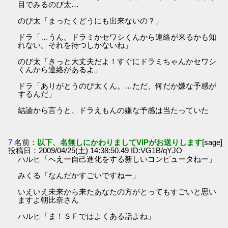
目でみるのび太…
のび太「まったくどうにも出来ないの？」
ドラ「…うん。ドラミかセワシくんから連絡が来るかも知
れない。それを待つしかないね」
のび太「きっと大丈夫だよ！すぐにドラミちゃんかセワシ
くんから連絡があるよ」
ドラ「ありがとうのび太くん。…ただ、何だか嫌な予感が
するんだ」
結論から言うと、ドラえもんの嫌な予感は当たっていた
7
名前：
以下、名無しにかわりましてVIPがお送りします
[sage]
投稿日：2009/04/25(土) 14:38:50.49 ID:VG1B/qYJO
ハルヒ「へえー自己進化をする新しいコンピュータねー」
みくる「なんだかすごいですねー」
いえいえ未来から来たあなたの方がとってもすごいと思い
ますよ朝比奈さん
ハルヒ「ま！ＳＦではよくある話よね」