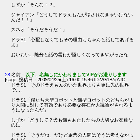
しずか「そんな！？」
ジャイアン「どうしてドラえもんが壊されなきゃいけない
んだ！！」
スネオ「そうだそうだ！」
ドラS1「心配しなくてもその理由もちゃんと話してあげる
よ」
おいおい…随分と話の雲行が怪しくなってきやがったな
28
名前：
以下、名無しにかわりましてVIPがお送りします
[sage] 投稿日：2009/04/25(土) 16:00:15.46 ID:VG1B/qYJO
ドラS1「そのドラえもんのいた世界よりも更に先の世界
で…」
ドラS1「僕たち犬型ロボットと猫型ロボットのどちらがよ
り人間に対して有効であり必要な存在か大議論がされるよ
うになったんだ」
しずか「どうして？犬も猫もあたしたちの大切なお友達な
のに」
ドラS1「そうだね。だけど企業の人間はそうは考えなかっ
たんだ」