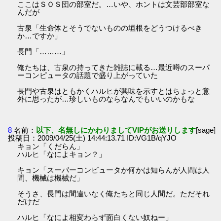
ここはＳＯＳ団の部室だ。…いや、ホントは文芸部部室な
んだが
古泉「生命体とそうでないものの垣根をどうつけるべき
か…ですか」
長門「………」
俺たちは、古泉の持ってきた雑誌に載る…最近噂のスーパ
ーコンピュータの話題で盛り上がっていた
長門や古泉はともかくハルヒが興味を示すとはちょっと意
外に思ったが…珍しいものならなんでもいいのかもな
8
名前：
以下、名無しにかわりましてVIPがお送りします
[sage]
投稿日：2009/04/25(土) 14:44:13.71 ID:VG1B/qYJO
キョン「くだらん」
ハルヒ「なによキョン？」
キョン「スーパーコンピュータか何かは知らんが人間は人
間、機械は機械だ」
そうさ、長門は間違いなく俺たちと同じ人間だ。ただそれ
だけだ
ハルヒ「なによ相変わらず面白くない奴ねー」