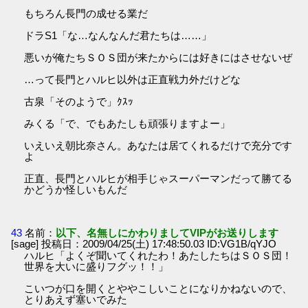
もちろん長門の成せる業だ
ドラS1「な…なんなんだ君たちは……」
悪いが俺たちＳＯＳ団が来たからには好きにはさせないぜ
…って長門とハルヒ以外は正直戦力外だけどな
古泉「そのようで」ｸｽｯ
みくる「で、でもあたしも頑張りますよー」
いえいえ朝比奈さん。あなたは居てくれるだけで充分です
よ
正直、長門とハルヒが相手じゃスーパーマンだって勝てる
かどうか怪しいもんだ
43
名前：
以下、名無しにかわりましてVIPがお送りします
[sage] 投稿日：2009/04/25(土) 17:48:50.03 ID:VG1B/qYJO
ハルヒ「よくぞ聞いてくれたわ！あたしたちはＳＯＳ団！
世界を大いに盛りフグッ！！」
こいつが口を開くとややこしいことになりかねないので、
とりあえず塞いでみた