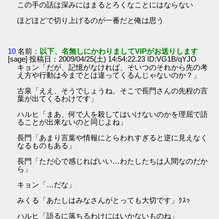
この手の話は深みにはまるとろくなことにはならない
ほどほどで切り上げるのが一番だと俺は思う
10
名前：
以下、名無しにかわりましてVIPがお送りします
[sage] 投稿日：2009/04/25(土) 14:54:22.23 ID:VG1B/qYJO
キョン「だが、記憶がなければ、そいつのそれから先の考
え方や行動は今までとは違ってくるんじゃないのか？」
古泉「ええ、そうでしょうね。そこで長門さんの先程の言
葉が出てくるわけです」
ハルヒ「まあ、何で人を殺してはいけないのかを理屈で語
ることが出来ないのと同じよね」
長門「あまり言葉や情報にとらわれすぎると逆に見えなく
なるものもある」
長門「ただ心で感じればいい…わたしたちは人間なのだか
ら」
キョン「…だな」
みくる「あたしはみなさんがとっても大切です」ｸｽｯ
ハルヒ「語るに落ちるわけにはいかないものね」