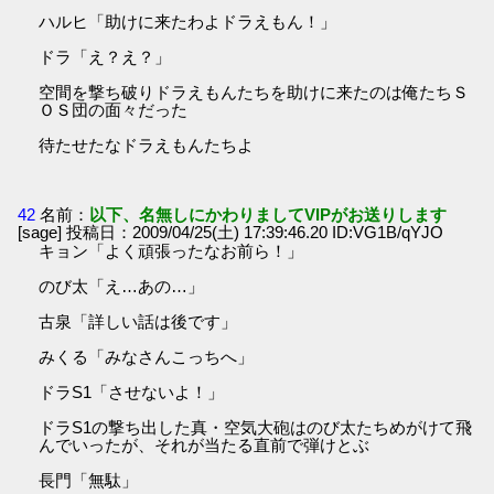
ハルヒ「助けに来たわよドラえもん！」
ドラ「え？え？」
空間を撃ち破りドラえもんたちを助けに来たのは俺たちＳ
ＯＳ団の面々だった
待たせたなドラえもんたちよ
42
名前：
以下、名無しにかわりましてVIPがお送りします
[sage] 投稿日：2009/04/25(土) 17:39:46.20 ID:VG1B/qYJO
キョン「よく頑張ったなお前ら！」
のび太「え…あの…」
古泉「詳しい話は後です」
みくる「みなさんこっちへ」
ドラS1「させないよ！」
ドラS1の撃ち出した真・空気大砲はのび太たちめがけて飛
んでいったが、それが当たる直前で弾けとぶ
長門「無駄」