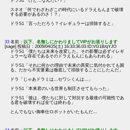
ドラS1「けど…なんだい？」
スネオ「何でわざわざこの時代にいるドラえもんまで破壊
する必要があるのさ！？」
ドラS1「言っただろう？イレギュラーは排除すると」
33
名前：
以下、名無しにかわりましてVIPがお送りします
[sage] 投稿日：2009/04/25(土) 16:33:36.03 ID:VG1B/qYJO
ドラS1「僕たちは未来を改変した。その影響は必ずイレギ
ュラーな存在であるそのドラえもんにもあらわれる」
ドラS1「それに何かの理由で未来の異変に気付かれても困
る。だから不安要素は徹底して排除することにしたんだ」
ドラ「じゃあドラミは…セワシくんは…」
ドラS1「本来君のいる世界も制圧させてもらった」
ドラS1「後は、僕たちに対して対抗する最後の可能性であ
る君を破壊すれば全ては終わる」
とんでもない御奉仕ロボットがいたもんだ…