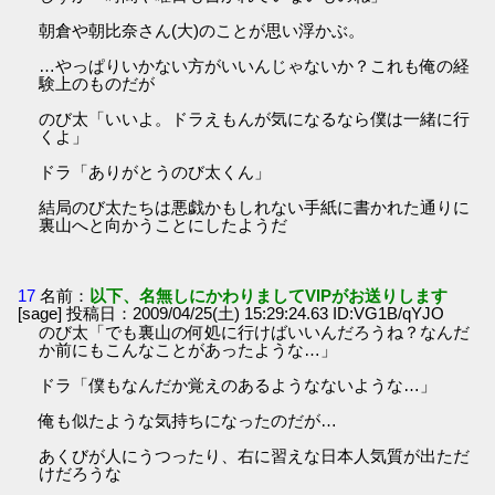
朝倉や朝比奈さん(大)のことが思い浮かぶ。
…やっぱりいかない方がいいんじゃないか？これも俺の経
験上のものだが
のび太「いいよ。ドラえもんが気になるなら僕は一緒に行
くよ」
ドラ「ありがとうのび太くん」
結局のび太たちは悪戯かもしれない手紙に書かれた通りに
裏山へと向かうことにしたようだ
17
名前：
以下、名無しにかわりましてVIPがお送りします
[sage] 投稿日：2009/04/25(土) 15:29:24.63 ID:VG1B/qYJO
のび太「でも裏山の何処に行けばいいんだろうね？なんだ
か前にもこんなことがあったような…」
ドラ「僕もなんだか覚えのあるようなないような…」
俺も似たような気持ちになったのだが…
あくびが人にうつったり、右に習えな日本人気質が出ただ
けだろうな