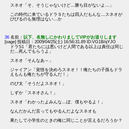
スネオ「そ、そうじゃないけど…勝ち目がないよ…」
この時代に来ているドラＳたちは四人だもんな…スネオが
びびるのも無理はない…か
36
名前：
以下、名無しにかわりましてVIPがお送りします
[sage] 投稿日：2009/04/25(土) 16:56:31.89 ID:VG1B/qYJO
ドラS1「君たちには悪いけど人間である以上は責任は同じ
だ…死んでもらうよ」
スネオ「そんなあ～」
ジャイアン「覚悟を決めろスネオ！！俺たちの子孫もドラ
えもんも俺たちが守るんだ！」
のび太「そうだよスネオ！」
しずか「スネオさん！」
スネオ「わかったよみんな…ぼ、僕もやるよ！」
なんだかんだ言ってもやるんだよなスネオも
果たして小学生のときの俺に同じことが言えるだろうか？