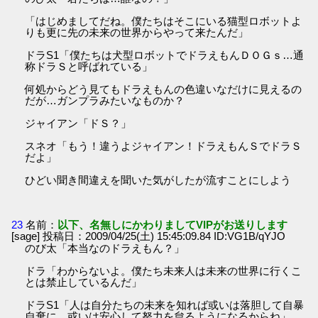
「はじめましてだね。僕たちはそこにいる猫型ロボットよ
りも更に先の未来の世界からやって来たんだ」
ドラS1「僕たちは犬型ロボットでドラえもんＤＯＧｓ…通
称ドラＳと呼ばれている」
何処からどう見てもドラえもんの色違いなだけに見えるの
だが…ガンプラみたいなものか？
ジャイアン「ドＳ？」
スネオ「もう！違うよジャイアン！ドラえもんＳでドラＳ
だよ」
ひどい聞き間違えを聞いた気がしたが流すことにしよう
23
名前：
以下、名無しにかわりましてVIPがお送りします
[sage] 投稿日：2009/04/25(土) 15:45:09.84 ID:VG1B/qYJO
のび太「本当なのドラえもん？」
ドラ「わからないよ。僕たち未来人は未来の世界に行くこ
とは禁止しているんだ」
ドラS1「人は自分たちの未来を知れば或いは落胆して自暴
自棄に、或いは安心して努力を怠るようになるからね」