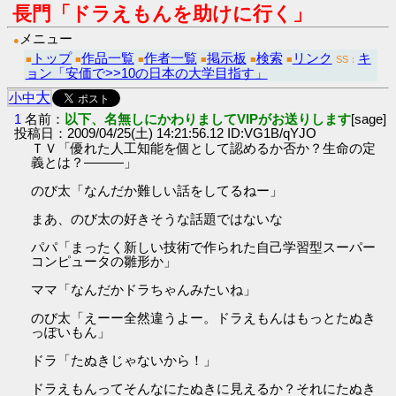
長門「ドラえもんを助けに行く」
メニュー
●
トップ
作品一覧
作者一覧
掲示板
検索
リンク
キ
■
■
■
■
■
■
SS：
ョン「安価で>>10の日本の大学目指す」
大
小
中
1
名前：
以下、名無しにかわりましてVIPがお送りします
[sage]
投稿日：2009/04/25(土) 14:21:56.12 ID:VG1B/qYJO
ＴＶ「優れた人工知能を個として認めるか否か？生命の定
義とは？―――」
のび太「なんだか難しい話をしてるねー」
まあ、のび太の好きそうな話題ではないな
パパ「まったく新しい技術で作られた自己学習型スーパー
コンピュータの雛形か」
ママ「なんだかドラちゃんみたいね」
のび太「えーー全然違うよー。ドラえもんはもっとたぬき
っぽいもん」
ドラ「たぬきじゃないから！」
ドラえもんってそんなにたぬきに見えるか？それにたぬき