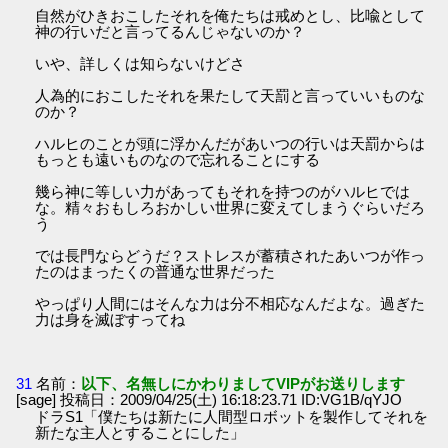
自然がひきおこしたそれを俺たちは戒めとし、比喩として
神の行いだと言ってるんじゃないのか？
いや、詳しくは知らないけどさ
人為的におこしたそれを果たして天罰と言っていいものな
のか？
ハルヒのことが頭に浮かんだがあいつの行いは天罰からは
もっとも遠いものなので忘れることにする
幾ら神に等しい力があってもそれを持つのがハルヒでは
な。精々おもしろおかしい世界に変えてしまうぐらいだろ
う
では長門ならどうだ？ストレスが蓄積されたあいつが作っ
たのはまったくの普通な世界だった
やっぱり人間にはそんな力は分不相応なんだよな。過ぎた
力は身を滅ぼすってね
31
名前：
以下、名無しにかわりましてVIPがお送りします
[sage] 投稿日：2009/04/25(土) 16:18:23.71 ID:VG1B/qYJO
ドラS1「僕たちは新たに人間型ロボットを製作してそれを
新たな主人とすることにした」