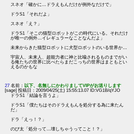
スネオ「確かに…ドラえもんだけが例外なだけで」
ドラS1「それだよ」
スネオ「え？」
ドラS1「そこの猫型ロボットがこの時代にいる。それだけ
が唯一の例外…イレギュラーなことなんだよ」
未来からきた猫型ロボットに犬型ロボットのいる世界か…
宇宙人、未来人、超能力者に神と比喩されるものまでがい
る俺たちの世界に比べたらまだこっちの世界はまともとい
えるのかもな
27
名前：
以下、名無しにかわりましてVIPがお送りします
[sage] 投稿日：2009/04/25(土) 15:55:13.07 ID:VG1B/qYJO
ドラS1「結論を言うよ」
ドラS1「僕たちはそのドラえもんを処分する為に来たん
だ」
ドラ「えっ！？」
のび太「処分って…壊しちゃうってこと！？」