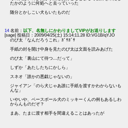
たかのように何処へと去っていった
随分とかしこい犬もいたものだ
14
名前：
以下、名無しにかわりましてVIPがお送りします
[sage] 投稿日：2009/04/25(土) 15:14:11.28 ID:VG1B/qYJO
のび太「なんだろうこれ」ｶﾞｻｶﾞｻ
手紙の封を開け中身を見たのび太は文面を読みあげた
のび太「裏山にて待つ…だって」
しずか「あたしたちにかしら」
スネオ「誰かの悪戯じゃないの」
ジャイアン「のら犬じゃあ誰に手紙を渡すかわからないも
んな」
いやいや、ベースボール犬のミッキーくんの例もあるしわ
からんものだぞ？
まあ、たまに渡す相手を間違えることはあったが