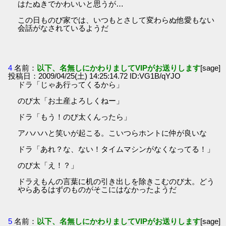
はたぬきでかわいいと思うが…
この日ものび家では、いつもとさして変わらぬ他愛もない
会話がなされているようだ
4
名前：
以下、名無しにかわりましてVIPがお送りします
[sage]
投稿日：2009/04/25(土) 14:25:14.72 ID:VG1B/qYJO
ドラ「じゃあ行ってくるから」
のび太「お土産よろしくねー」
ドラ「もう！のび太くんったら」
アハハハと笑いが起こる。こいつらホントに仲が良いな
ドラ「あれ？な、ない！タイムマシンがなくなってる！」
のび太「え！？」
ドラえもんの言葉に机の引き出しを除きこむのび太。どう
やらあるはずのものがそこにはなかったようだ
5
名前：
以下、名無しにかわりましてVIPがお送りします
[sage]