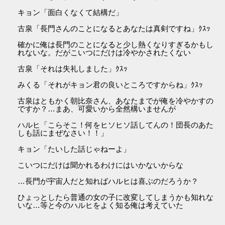
キョン「面白くなくて結構だ」
古泉「長門さんのことになるとあなたは真剣ですね」ｸｽｯ
確かに俺は長門のことになると少し熱くなりすぎるかもし
れないな。だがこいつにだけは冷やかされたくない
古泉「それは失礼しました」ｸｽｯ
みくる「それがキョン君の良いところですからね」ｸｽｯ
古泉はともかく朝比奈さん、あなたまでが俺を冷やかすの
ですか？…まあ、可愛いから全然構いませんが
ハルヒ「こらそこ！何をヒソヒソ話してんの！団長のあた
しも話にまぜなさい！！」
キョン「たいした話じゃねーよ」
こいつにだけは聞かれるわけにはいかないからな
…長門が宇宙人だと知ればハルヒは喜ぶのだろうか？
ひょっとしたら普通の女の子に改変してしまうかも知れな
いな…等と今のハルヒをよく知る俺は考えていた