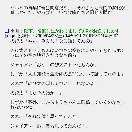
ハルヒの言葉に俺は同意だな。…それよりも長門の変化が
嬉しかった。やっぱりこいつは俺たちと同じ人間だ
11
名前：
以下、名無しにかわりましてVIPがお送りします
[sage] 投稿日：2009/04/25(土) 14:59:11.27 ID:VG1B/qYJO
のび太「やあ、みんな！なに話してんの」
のび太とドラえもんはいつもの空き地にやってきた…ホン
トにその空き地好きだよなお前ら
ジャイアン「おう、のび太にドラえもんか」
しずか「人工知能と生命体の是非について話してたのよ」
スネオ「のび太の頭じゃついてこれないよ」
のび太「またその話か～」
しずか「案外ここからドラちゃんに関係していくのかもし
れないわね」
スネオ「それは僕も思ってたんだ」
ジャイアン「お、俺も思ってたんだ！」