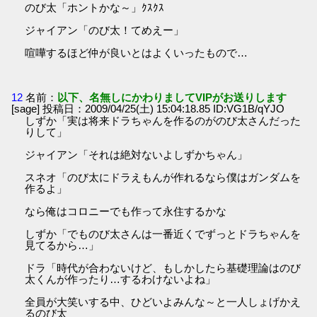
のび太「ホントかな～」ｸｽｸｽ
ジャイアン「のび太！てめえー」
喧嘩するほど仲が良いとはよくいったもので…
12
名前：
以下、名無しにかわりましてVIPがお送りします
[sage] 投稿日：2009/04/25(土) 15:04:18.85 ID:VG1B/qYJO
しずか「実は将来ドラちゃんを作るのがのび太さんだった
りして」
ジャイアン「それは絶対ないよしずかちゃん」
スネオ「のび太にドラえもんが作れるなら僕はガンダムを
作るよ」
なら俺はコロニーでも作って永住するかな
しずか「でものび太さんは一番近くでずっとドラちゃんを
見てるから…」
ドラ「時代が合わないけど、もしかしたら基礎理論はのび
太くんが作ったり…するわけないよね」
全員が大笑いする中、ひどいよみんな～と一人しょげかえ
るのび太