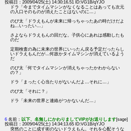
投稿日：2009/04/25(土) 14:30:16.51 ID:VG1B/qYJO
ドラ「今までタイムマシンがなくなることはあっても次元
の入口そのものが消えたことはないのに…」
のび太「ドラえもんが未来に帰っちゃったあの時だけだよ
ね…いったい…」
さよならドラえもんの回だな。子供心にあれは感動したも
のだ
定期検査の為に未来の世界にいったん戻る予定だったらし
いドラえもんだが…何故かタイムマシンが消えているよう
だ
のび太「何でタイムマシンが消えちゃったかわからない
の？」
ドラ「まったく心当たりがないんだよ…それに…」
のび太「それに？」
ドラ「未来の世界と連絡がつかないんだ…」
6
名前：
以下、名無しにかわりましてVIPがお送りします
[sage]
投稿日：2009/04/25(土) 14:34:13.65 ID:VG1B/qYJO
突然のことに成す術のないドラえもん。それを心配そうな