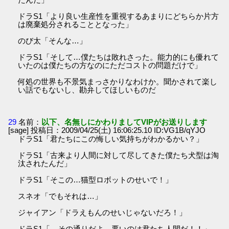
ドラS1「より良い生産性を重視するあまりにどちらか片方
は廃棄処分されることとなった」
のび太「そんな…」
ドラS1「そして…僕たちは敗れさった。能力的にも優れて
いたのは僕たちの方なのにただコストの問題だけで」
何処の世界も不景気まっさかりなわけか。聞かされて楽し
い話でもないし、勘弁してほしいものだ
29
名前：
以下、名無しにかわりましてVIPがお送りします
[sage] 投稿日：2009/04/25(土) 16:06:25.10 ID:VG1B/qYJO
ドラS1「君たちにこの悔しい気持ちがわかるかい？」
ドラS1「古来より人間に対して尽してきた僕たち犬型は淘
汰されたんだ」
ドラS1「そこの…猫型ロボットのせいで！」
スネオ「でもそれは…」
ジャイアン「ドラえもんのせいじゃないだろ！」
ドラS1「…その通りだよ。悪いのは君たち人間だ！！」