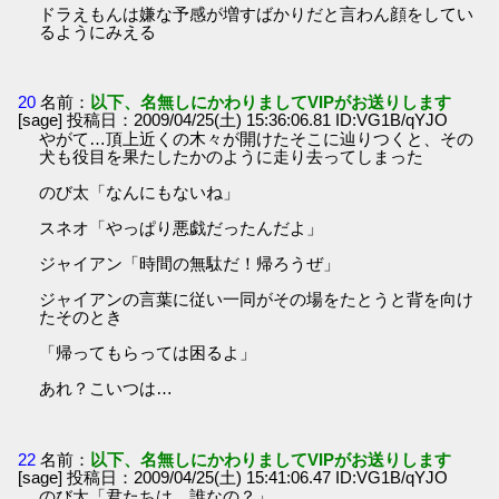
ドラえもんは嫌な予感が増すばかりだと言わん顔をしてい
るようにみえる
20
名前：
以下、名無しにかわりましてVIPがお送りします
[sage] 投稿日：2009/04/25(土) 15:36:06.81 ID:VG1B/qYJO
やがて…頂上近くの木々が開けたそこに辿りつくと、その
犬も役目を果たしたかのように走り去ってしまった
のび太「なんにもないね」
スネオ「やっぱり悪戯だったんだよ」
ジャイアン「時間の無駄だ！帰ろうぜ」
ジャイアンの言葉に従い一同がその場をたとうと背を向け
たそのとき
「帰ってもらっては困るよ」
あれ？こいつは…
22
名前：
以下、名無しにかわりましてVIPがお送りします
[sage] 投稿日：2009/04/25(土) 15:41:06.47 ID:VG1B/qYJO
のび太「君たちは…誰なの？」