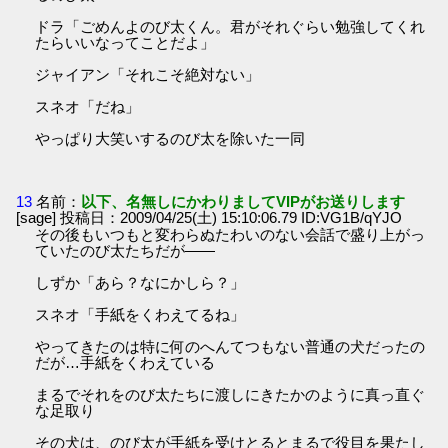
ドラ「ごめんよのび太くん。君がそれぐらい勉強してくれ
たらいいなってことだよ」
ジャイアン「それこそ絶対ない」
スネオ「だね」
やっぱり大笑いするのび太を除いた一同
13
名前：
以下、名無しにかわりましてVIPがお送りします
[sage] 投稿日：2009/04/25(土) 15:10:06.79 ID:VG1B/qYJO
その後もいつもと変わらぬたわいのない会話で盛り上がっ
ていたのび太たちだが――
しずか「あら？なにかしら？」
スネオ「手紙をくわえてるね」
やってきたのは特に何のへんてつもない普通の犬だったの
だが…手紙をくわえている
まるでそれをのび太たちに渡しにきたかのように真っ直ぐ
な足取り
その犬は、のび太が手紙を受けとるとまるで役目を果たし