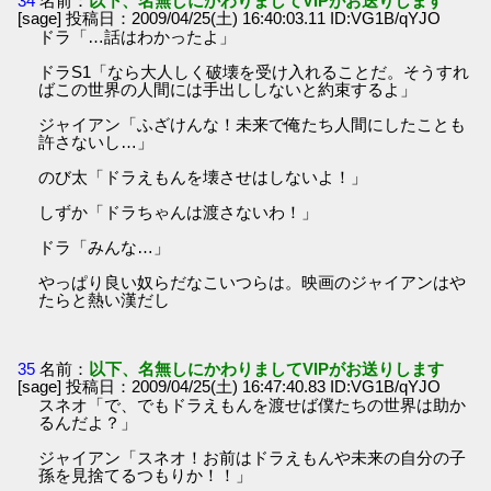
34
名前：
以下、名無しにかわりましてVIPがお送りします
[sage] 投稿日：2009/04/25(土) 16:40:03.11 ID:VG1B/qYJO
ドラ「…話はわかったよ」
ドラS1「なら大人しく破壊を受け入れることだ。そうすれ
ばこの世界の人間には手出ししないと約束するよ」
ジャイアン「ふざけんな！未来で俺たち人間にしたことも
許さないし…」
のび太「ドラえもんを壊させはしないよ！」
しずか「ドラちゃんは渡さないわ！」
ドラ「みんな…」
やっぱり良い奴らだなこいつらは。映画のジャイアンはや
たらと熱い漢だし
35
名前：
以下、名無しにかわりましてVIPがお送りします
[sage] 投稿日：2009/04/25(土) 16:47:40.83 ID:VG1B/qYJO
スネオ「で、でもドラえもんを渡せば僕たちの世界は助か
るんだよ？」
ジャイアン「スネオ！お前はドラえもんや未来の自分の子
孫を見捨てるつもりか！！」