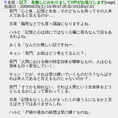
9
名前：
以下、名無しにかわりましてVIPがお送りします
[sage]
投稿日：2009/04/25(土) 14:49:47.05 ID:VG1B/qYJO
長門「心と体…記憶と生命…そのどちらを持ってその人本
人であると言えるのか…」
古泉「脳死などでも度々議論になりますよね」
ハルヒ「記憶と心は頭にではなく心臓に宿るなんて話もあ
るわよね」
みくる「なんだか難しい話ですねー」
キョン「長門。お前はどう考えてるんだ？」
長門「人間における個の特定自体が曖昧なもの。人は心も
身体も日々変化していく」
キョン「だが、それは受け継いでいくものだろ？ならばそ
れは本人であると言えるものじゃないのか？」
長門「そうかも知れない。それは人間という生命体をどう
とらえるかによって変わってくる」
古泉「記憶をなくした人がまったくの違う人になるかと言
えばそうではありませんしね」
ハルヒ「戸籍や過去の経歴は受け継ぐものね」