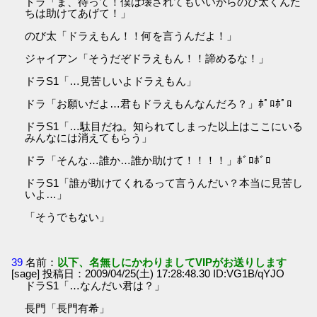
ドラ「ま、待って！僕は壊されてもいいからのび太くんた
ちは助けてあげて！」
のび太「ドラえもん！！何を言うんだよ！」
ジャイアン「そうだぞドラえもん！！諦めるな！」
ドラS1「…見苦しいよドラえもん」
ドラ「お願いだよ…君もドラえもんなんだろ？」ﾎﾟﾛﾎﾟﾛ
ドラS1「…駄目だね。知られてしまった以上はここにいる
みんなには消えてもらう」
ドラ「そんな…誰か…誰か助けて！！！！」ﾎﾞﾛﾎﾞﾛ
ドラS1「誰が助けてくれるって言うんだい？本当に見苦し
いよ…」
「そうでもない」
39
名前：
以下、名無しにかわりましてVIPがお送りします
[sage] 投稿日：2009/04/25(土) 17:28:48.30 ID:VG1B/qYJO
ドラS1「…なんだい君は？」
長門「長門有希」