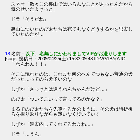
スネオ「散々この裏山ではいろんなことがあったんだから
気のせいだよきっと」
ドラ「そうだね」
裏山についたのび太たちは宛てもなくどうするかを思案し
ていたのだが…
18
名前：
以下、名無しにかわりましてVIPがお送りします
[sage] 投稿日：2009/04/25(土) 15:33:09.48 ID:VG1B/qYJO
「わんわん！！」
そこに現れたのは、これまた何のへんてつもない普通の犬
だった…ってのら犬多いのな
しずか「さっきとは違うわんちゃんだけど…」
のび太「ついてこいって言ってるのかな？」
まるでのび太たちを先導するかのように、その犬は時折後
ろを振り返りながらも迷いなく歩いていく
しずか「道案内してくれてるわよね…」
ドラ「…うん」