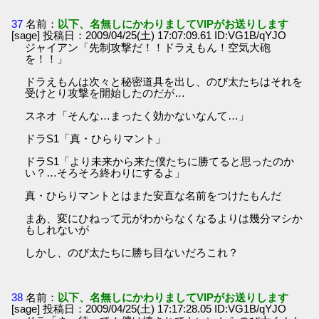
37
名前：
以下、名無しにかわりましてVIPがお送りします
[sage] 投稿日：2009/04/25(土) 17:07:09.61 ID:VG1B/qYJO
ジャイアン「先制攻撃だ！！ドラえもん！空気大砲
を！！」
ドラえもんは次々と秘密道具を出し、のび太たちはそれを
受けとり攻撃を開始したのだが…
スネオ「そんな…まったく効かないなんて…」
ドラS1「真・ひらりマント」
ドラS1「より未来から来た僕たちに勝てると思ったのか
い？…そろそろ終わりにするよ」
真・ひらりマントとはまた安直な名前をつけたもんだ
まあ、変にひねって元がわからなくなるよりは幾分マシか
もしれないが
しかし、のび太たちに勝ち目ないだろこれ？
38
名前：
以下、名無しにかわりましてVIPがお送りします
[sage] 投稿日：2009/04/25(土) 17:17:28.05 ID:VG1B/qYJO