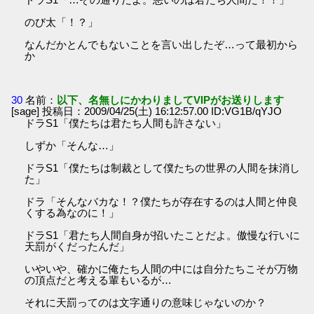
のび太「！？」
なんだかとんでもないことを言い出したぞ…って最初から
か
30
名前：
以下、名無しにかわりましてVIPがお送りします
[sage] 投稿日：2009/04/25(土) 16:12:57.00 ID:VG1B/qYJO
ドラS1「僕たちは君たち人間も許さない」
しずか「そんな…」
ドラS1「僕たちは制裁として僕たちの世界の人間を抹消し
た」
ドラ「そんなバカな！？僕たちが存在するのは人間と仲良
くする為なのに！」
ドラS1「君たち人間自身が招いたことだよ。傲慢な行いに
天罰がくだったんだ」
いやいや、確かに俺たち人間の中には自分たちこそが万物
の頂点だと考える輩もいるが…
それに天罰ってのは文字通りの意味じゃないのか？