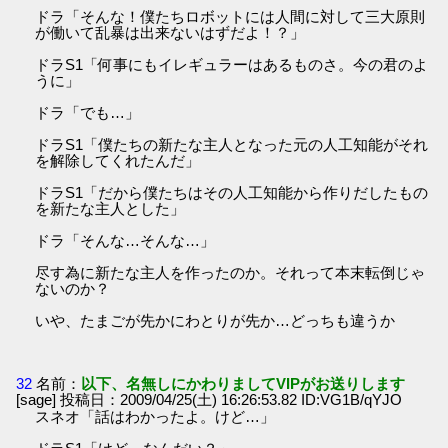
ドラ「そんな！僕たちロボットには人間に対して三大原則
が働いて乱暴は出来ないはずだよ！？」
ドラS1「何事にもイレギュラーはあるものさ。今の君のよ
うに」
ドラ「でも…」
ドラS1「僕たちの新たな主人となった元の人工知能がそれ
を解除してくれたんだ」
ドラS1「だから僕たちはその人工知能から作りだしたもの
を新たな主人とした」
ドラ「そんな…そんな…」
尽す為に新たな主人を作ったのか。それって本末転倒じゃ
ないのか？
いや、たまごが先かにわとりが先か…どっちも違うか
32
名前：
以下、名無しにかわりましてVIPがお送りします
[sage] 投稿日：2009/04/25(土) 16:26:53.82 ID:VG1B/qYJO
スネオ「話はわかったよ。けど…」