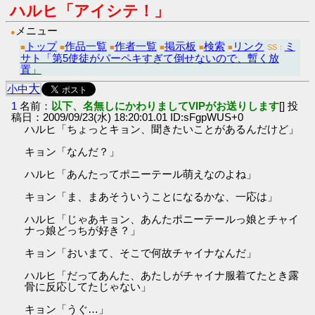
ハルヒ「アイシテ！」
メニュー
●
トップ
作品一覧
作者一覧
掲示板
検索
リンク
ミ
■
■
■
■
■
■
SS：
サト「第5使徒がパーペキすぎて倒せないので、暫く放
置」
大
小
中
1
名前：
以下、名無しにかわりましてVIPがお送りします
[] 投
稿日：2009/09/23(水) 18:20:01.01 ID:sFgpWUS+0
ハルヒ「ちょっとキョン、聞きたいことがあるんだけど」
キョン「なんだ？」
ハルヒ「あんたってポニーテール萌えなのよね」
キョン「ま、まあそういうことになるかな、一応は」
ハルヒ「じゃあキョン、あんたポニーテールっ娘とチャイ
ナっ娘どっちが好き？」
キョン「おいまて、そこで何故チャイナなんだ」
ハルヒ「だってあんた、あたしがチャイナ服着てたとき露
骨に反応してたじゃない」
キョン「うぐ…」