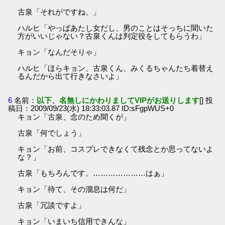
古泉「それがですね、」
ハルヒ「やっぱあたし女だし、男のことはそっちに聞いた
方がいいじゃない？古泉くんは判定役をしてもらうわ」
キョン「なんだそりゃ」
ハルヒ「ほらキョン、古泉くん、みくるちゃんたち着替え
るんだから出て行きなさいよ」
6
名前：
以下、名無しにかわりましてVIPがお送りします
[] 投
稿日：2009/09/23(水) 18:33:03.87 ID:sFgpWUS+0
キョン「古泉、念のため聞くが」
古泉「何でしょう」
キョン「お前、コスプレできなくて残念とか思ってないよ
な？」
古泉「もちろんです。…………………はぁ」
キョン「待て、その溜息は何だ」
古泉「冗談ですよ」
キョン「いまいち信用できんな」