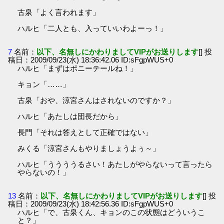
古泉「よく言われます」
ハルヒ「二人とも、入っていいわよーっ！」
7
名前：
以下、名無しにかわりましてVIPがお送りします
[] 投
稿日：2009/09/23(水) 18:36:42.06 ID:sFgpWUS+0
ハルヒ「まずはポニーテールね！」
キョン「……」
古泉「おや、涼宮さんはされないのですか？」
ハルヒ「あたしは団長だから」
長門「それは答えとして正確ではない」
みくる「涼宮さんもやりましょうよぅ～」
ハルヒ「ううううるさい！あたしがやらないって言ったら
やらないの！」
13
名前：
以下、名無しにかわりましてVIPがお送りします
[] 投
稿日：2009/09/23(水) 18:42:56.36 ID:sFgpWUS+0
ハルヒ「で、古泉くん、キョンのこの状態はどういうこ
と？」