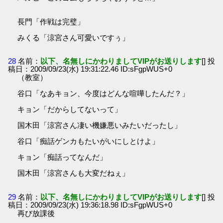
長門「作戦は完璧」
みくる「涼宮さん可愛いですぅ」
28
名前：
以下、名無しにかわりましてVIPがお送りします
[] 投
稿日：2009/09/23(水) 19:31:22.46 ID:sFgpWUS+0
（教室）
谷口「なあキョン、今度はどんな喧嘩したんだ？」
キョン「だからしてないって」
国木田「涼宮さん凄い機嫌悪いみたいだったし」
谷口「痴話ゲンカもたいがいにしとけよ」
キョン「痴話ってなんだ」
国木田「涼宮さんも大変だねぇ」
29
名前：
以下、名無しにかわりましてVIPがお送りします
[] 投
稿日：2009/09/23(水) 19:36:18.98 ID:sFgpWUS+0
再び放課後