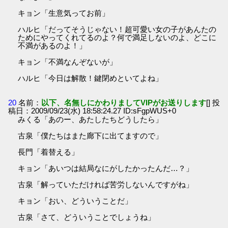
キョン「生意気ってお前」
ハルヒ「だってそうじゃない！超可愛い女の子があんたの
ためにやってくれてるのよ？何で満足しないのよ、どこに
不満があるのよ！」
キョン「不満なんぞないが」
ハルヒ「今日は解散！鍵閉めといてよね」
20
名前：
以下、名無しにかわりましてVIPがお送りします
[] 投
稿日：2009/09/23(水) 18:58:24.27 ID:sFgpWUS+0
みくる「あのー、あたしたちどうしたら」
古泉「僕たちはまた廊下に出てますので」
長門「着替える」
キョン「あいつは結局なにがしたかったんだ…？」
古泉「解っていただければ苦労しないんですがね」
キョン「おい、どういうことだ」
古泉「さて、どういうことでしょうね」