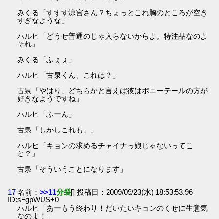
みくる「すすす涼宮さん？ちょっとこれ胸のところが空き
すぎなような」
ハルヒ「どうせ普通のじゃ入らないからよ。特注品なのよ
それ」
みくる「ふぇぇ」
ハルヒ「古泉くん、これは？」
古泉「やはり、どちらかと言えば彼はポニーテールの方が
好きなようですね」
ハルヒ「ふーん」
古泉「しかしこれも、」
ハルヒ「キョンの求めるチャイナっ娘じゃないってこ
と？」
古泉「そういうことになります」
17
名前：
>>11
分裂
[] 投稿日：2009/09/23(水) 18:53:53.96
ID:sFgpWUS+0
ハルヒ「あーもう終わり！だいたいキョンのくせに生意気
なのよ！」