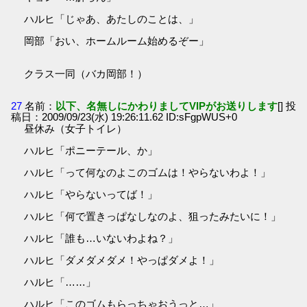
ハルヒ「じゃあ、あたしのことは、」
岡部「おい、ホームルーム始めるぞー」
クラス一同（バカ岡部！）
27
名前：
以下、名無しにかわりましてVIPがお送りします
[] 投
稿日：2009/09/23(水) 19:26:11.62 ID:sFgpWUS+0
昼休み（女子トイレ）
ハルヒ「ポニーテール、か」
ハルヒ「って何なのよこのゴムは！やらないわよ！」
ハルヒ「やらないってば！」
ハルヒ「何で置きっぱなしなのよ、狙ったみたいに！」
ハルヒ「誰も…いないわよね？」
ハルヒ「ダメダメダメ！やっぱダメよ！」
ハルヒ「……」
ハルヒ「このゴムもらっちゃおうっと…」