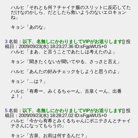
ハルヒ「それとも何？チャイナ服のスリットに反応してた
だけなのかしら、だとしたら救いようのないエロキョン
ね」
キョン「あのな」
3
名前：
以下、名無しにかわりましてVIPがお送りします
[] 投
稿日：2009/09/23(水) 18:23:27.36 ID:sFgpWUS+0
ハルヒ「まあ、と言うことであたしは考えたのよ」
キョン「聞きたくないが聞いてやる、さっさと言え」
ハルヒ「あんたの好みチェックをしようと思うのよ」
キョン「…は？」
ハルヒ「有希ー、みくるちゃーん、古泉くーん、出番
よ！」
5
名前：
以下、名無しにかわりましてVIPがお送りします
[] 投
稿日：2009/09/23(水) 18:28:27.02 ID:sFgpWUS+0
ハルヒ「今から有希とみくるちゃんにポニテさんとチャイ
ナさんになってもらうの」
キョン「古泉、お前は何するんだ？」