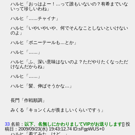
ハルヒ「おっはよー！…って誰もいないの？有希までいな
いって珍しいわね」
ハルヒ「……チャイナ」
ハルヒ「いやいやいや、何でそんなことしないといけない
のよ」
ハルヒ「ポニーテールも…とか」
ハルヒ「……」
ハルヒ「ふ、深い意味はないのよ？ただやりたくなっただ
けなんだからね」
ハルヒ「……」
ハルヒ「髪、伸ばそうかな…」
長門「作戦順調」
みくる「キョンくんが羨ましいくらいですぅ」
33
名前：
以下、名無しにかわりましてVIPがお送りします
[] 投
稿日：2009/09/23(水) 19:43:12.74 ID:sFgpWUS+0
ハルヒ「着てみた、けど…」