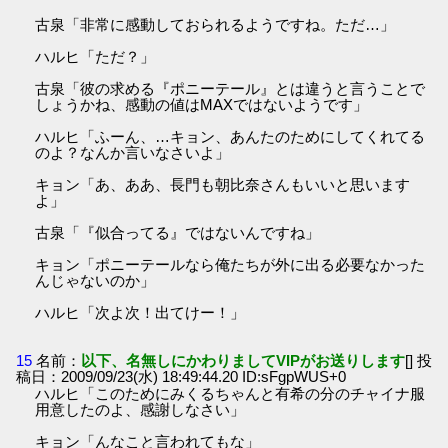
古泉「非常に感動しておられるようですね。ただ…」
ハルヒ「ただ？」
古泉「彼の求める『ポニーテール』とは違うと言うことで
しょうかね、感動の値はMAXではないようです」
ハルヒ「ふーん、…キョン、あんたのためにしてくれてる
のよ？なんか言いなさいよ」
キョン「あ、ああ、長門も朝比奈さんもいいと思います
よ」
古泉「『似合ってる』ではないんですね」
キョン「ポニーテールなら俺たちが外に出る必要なかった
んじゃないのか」
ハルヒ「次よ次！出てけー！」
15
名前：
以下、名無しにかわりましてVIPがお送りします
[] 投
稿日：2009/09/23(水) 18:49:44.20 ID:sFgpWUS+0
ハルヒ「このためにみくるちゃんと有希の分のチャイナ服
用意したのよ、感謝しなさい」
キョン「んなこと言われてもな」