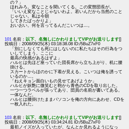
の？」
ほれみろ。変なことを聞いてくる。この変態団長が。
「いいえ変なことじゃないわよ。若いんだから当然のこと
じゃない。私は今朝
してきたばっかりよ」
おいおい。何を言ってるんだこいつは…。
101
名前：
以下、名無しにかわりましてVIPがお送りします
[]
投稿日：2008/09/25(木) 03:18:38.08 ID:/5BuZ7xF0
「別にしなくても死にはしないのに私たちはその行為をつ
いしてしまう。ここに
最高の快感があるはずよ」
ハルヒは先ほど座っていた団長席から立ち上がり、机に腰
掛ける。
スカートからほのかに下着が見える。こいつは俺を誘って
いるのか…。
「ねえキョン面白いもの見せてあげようか」
ハルヒが妖艶に微笑むと鞄から青色のCDを取り出した。
一つ一つラベルが張ってあり、団員の名前が書いてある。
一体なんだ。
ハルヒは腰掛けたままパソコンを俺の方向にあわせ、CDを
一枚入れた。
103
名前：
以下、名無しにかわりましてVIPがお送りします
[]
投稿日：2008/09/25(木) 03:34:24.81 ID:/5BuZ7xF0
最初ノイズが入っていたが、なんとか見れるようになっ