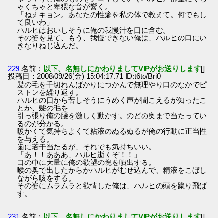
ゃくちゃと卑猥な音が響く。
「ねえキョン。あなたの性癖を私の体で教えて。何でもし
て良いわ」
ハルヒはおいしそうに俺の我慢汁を口に含む。
その姿を見て、もう、我慢できない俺は、ハルヒの口にい
きなりねじ込んだ。
229
名前：
以下、名無しにかわりましてVIPがお送りします
[]
投稿日：2008/09/26(金) 15:04:17.71 ID:t6to/Bri0
髪の毛を千切れんばかりにつかんで無理やり口のなかでピ
ストンを繰り返す。
ハルヒの口から苦しそうにうめく声が聞こえるが知ったこ
とか、髪の毛を
引っ張り俺の腰を激しく動かす。のどの奥まで当たってい
るのが分かる。
暖かくて気持ちよくて粘液のぬるぬるが俺の行動に正当性
を与える。
歯に若干当たるが、それでも気持ちいい。
「あ！！あああ、ハルヒ逝くぞ！！」
口の中に大量に俺の欲望の塊を噴出する。
喉の奥で出したからかハルヒがむせ込んで、精液をこぼし
ながら咳をする。
その姿にムラムラと欲情した俺は、ハルヒの頭を蹴り飛ば
す。
231
名前：
以下、名無しにかわりましてVIPがお送りします
[]