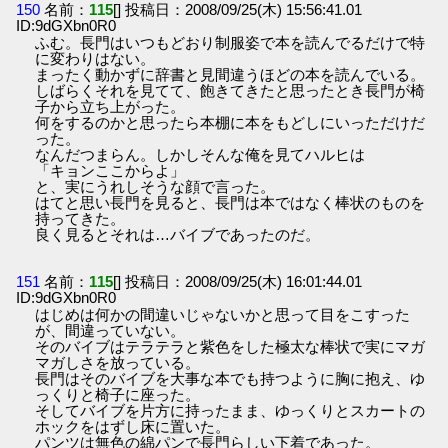
150
名前：
115
[] 投稿日：2008/09/25(木) 15:56:41.01
ID:9dGXbn0R0
ふむ。長門はいつもどおり制服姿で本を読んでるだけで特
に変わりはない。
まったく動かずに辞書と見間違うほどの本を読んでいる。
しばらくそれを見てて、飽きてきたと思ったとき長門が椅
子から立ち上がった。
何をするのかと思ったら本棚に本をもどしにいっただけだ
った。
なんだつまらん。しかしそんな俺を見てハルヒは
「キョンここからよ」
と、実にうれしそうな顔で言った。
はてと思い長門を見ると、長門は本ではなく棒状のものを
持ってきた。
良く見るとそれは…バイブであったのだ。
151
名前：
115
[] 投稿日：2008/09/25(木) 16:01:44.01
ID:9dGXbn0R0
はじめは何かの間違いじゃないかと思って目をこすった
が、間違っていない。
そのバイブはテラテラと紫色をした極太な棒状で実にマガ
マガしさを放っている。
長門はそのバイブを大事な本でも持つように胸に抱え、ゆ
っくりと椅子に座った。
そしてバイブを片方に持ったまま、ゆっくりとスカートの
ホックをはずし床に置いた。
パンツは無色の綿パンで長門らしい下着であった。