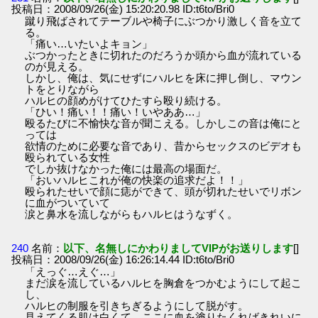
投稿日：2008/09/26(金) 15:20:20.98 ID:t6to/Bri0
蹴り飛ばされてテーブルや椅子にぶつかり激しく音を立て
る。
「痛い…いたいよキョン」
ぶつかったときに切れたのだろうか頭から血が流れている
のが見える。
しかし、俺は、気にせずにハルヒを床に押し倒し、マウン
トをとりながら
ハルヒの顔めがけてひたすら殴り続ける。
「ひい！痛い！！痛い！いやああ…」
殴るたびに不愉快な音が聞こえる。しかしこの音は俺にと
っては
欲情のために必要な音であり、昔からセックスのビデオも
殴られている女性
でしか抜けなかった俺には最高の場面だ。
「おいハルヒこれが俺の快楽の追求だよ！！」
殴られたせいで顔に痣ができて、頭が切れたせいでリボン
に血がついていて
涙と鼻水を流しながらもハルヒはうなずく。
240
名前：
以下、名無しにかわりましてVIPがお送りします
[]
投稿日：2008/09/26(金) 16:26:14.44 ID:t6to/Bri0
「えっぐ…えぐ…」
まだ涙を流しているハルヒを胸倉をつかむようにして起こ
し、
ハルヒの制服を引きちぎるようにして脱がす。
見えてくる肌は白くて、ここに血を塗りたくればきれいに