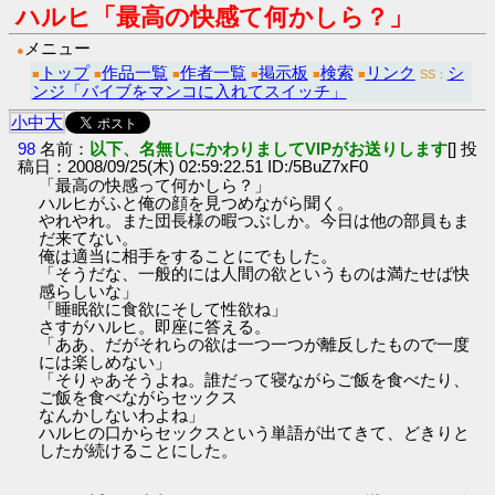
ハルヒ「最高の快感て何かしら？」
メニュー
●
トップ
作品一覧
作者一覧
掲示板
検索
リンク
シ
■
■
■
■
■
■
SS：
ンジ「バイブをマンコに入れてスイッチ」
大
小
中
98
名前：
以下、名無しにかわりましてVIPがお送りします
[] 投
稿日：2008/09/25(木) 02:59:22.51 ID:/5BuZ7xF0
「最高の快感って何かしら？」
ハルヒがふと俺の顔を見つめながら聞く。
やれやれ。また団長様の暇つぶしか。今日は他の部員もま
だ来てない。
俺は適当に相手をすることにでもした。
「そうだな、一般的には人間の欲というものは満たせば快
感らしいな」
「睡眠欲に食欲にそして性欲ね」
さすがハルヒ。即座に答える。
「ああ、だがそれらの欲は一つ一つが離反したもので一度
には楽しめない」
「そりゃあそうよね。誰だって寝ながらご飯を食べたり、
ご飯を食べながらセックス
なんかしないわよね」
ハルヒの口からセックスという単語が出てきて、どきりと
したが続けることにした。