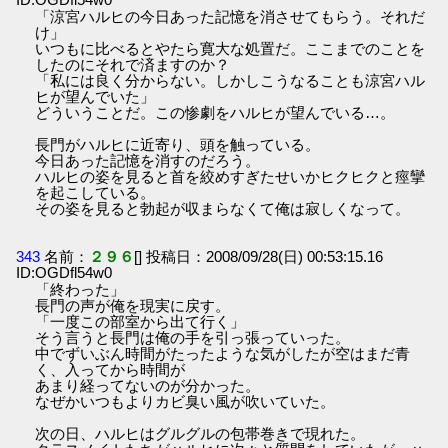
「涼宮ハルヒの今日あった記憶を消させてもらう。それだ
け」
いつもに比べるとやたら寛大な処置だ。ここまでのことを
したのにそれで済ますのか？
「私には良く分からない。しかしこうなることも涼宮ハル
ヒが望んでいた」
どういうことだ。この惨劇をハルヒが望んでいる…。
長門がハルヒに近寄り、頭を触っている。
今日あった記憶を消すのだろう。
ハルヒの姿を見ると首を絞めすぎたせいかヒクヒクと痙攣
を起こしている。
その姿を見ると勃起が収まらなくて俺は寂しくなって。
343
名前：
２９６
[] 投稿日：2008/09/28(日) 00:53:15.16
ID:OGDfl54w0
「終わった」
長門の声が俺を現実に戻す。
「一度この部室から出て行く」
そう言うと長門は俺の手を引っ張っていった。
中でずいぶん時間がたったような気がしたが空はまだ青
く、入ってから時間が
あまり経ってないのが分かった。
なぜかいつもよりカビ臭い風が吹いていた。
次の日、ハルヒはグルグルの包帯巻きで現れた。