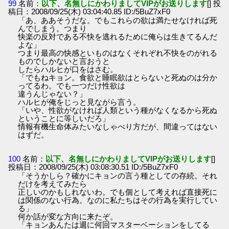
99
名前：
以下、名無しにかわりましてVIPがお送りします
[] 投
稿日：2008/09/25(木) 03:04:40.85 ID:/5BuZ7xF0
「あ、ああそうだな。でもこれらの欲は満たせなければ死
んでしまう。つまり
快楽の反対である不快を逃れるために俺らは生きてるんだ
よな」
つまり最高の快感といものはなくそれぞれ不快をのがれる
ものでしかないと言おうと
したらハルヒが口をはさむ。
「でもねキョン。食欲と睡眠欲はとらないと死ぬのは分か
ってるわ。でも一つだけ性欲は
違うんじゃない？」
ハルヒが俺をじっと見ながら言う。
「いや、性欲がなければ人類という種がなくなるから死ぬ
ということに等しいだろ」
情報有機生命体みたいなしゃべり方だが、間違ってはない
はずだ。
100
名前：
以下、名無しにかわりましてVIPがお送りします
[]
投稿日：2008/09/25(木) 03:08:30.51 ID:/5BuZ7xF0
「そうかしら？確かにキョンの言う種としての存続。それ
だけを考えてみたら
正しいのかもしれないわ。でも個として考えれば直接死に
は関係のない行為。なのに私たちはその行為を実行してい
る」
何か話が変な方向に来たぞ。
「キョンあんたは週に何回マスターベーションをしてる