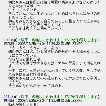
朝比奈さんは普段とは違う可愛い嬌声をあげながらゆっく
りと自分のズボンの
中をいじっている。
そしてだんだん上半身もはだけ始めはちきれんばかりの胸
もあらわにした。
胸をもみしだきながら自分のあそこに指を入れて泣き声か
と見まごうような声を出している。
こんな朝比奈さんは初めてだった。
109
名前：
以下、名無しにかわりましてVIPがお送りします
[]
投稿日：2008/09/25(木) 04:13:59.32 ID:/5BuZ7xF0
「う…うう、ううん、あ、ああ」
朝比奈さんはズボンを脱ぎ始め自分の性器の部分をしつよ
うにこすっている。
だらだらと漏れる液。
その液で今度は朝比奈さんはアナルの部分にまで指を入れ
る。
一本、二本、三本だんだんと増えていく指の数。そしてそ
れらを飲み込む排泄器官。
朝比奈さんはこんなのを撮られているのがばれたら卒倒し
そうだな。
そう思いながら息をつめて眺める。
111
名前：
以下、名無しにかわりましてVIPがお送りします
[]
投稿日：2008/09/25(木) 04:41:21.46 ID:/5BuZ7xF0
動きが激しくなる。