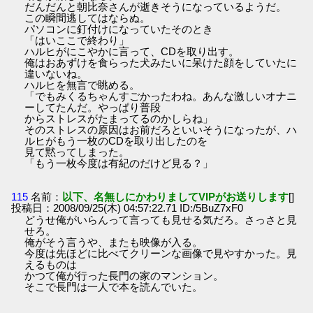
だんだんと朝比奈さんが逝きそうになっているようだ。
この瞬間逃してはならぬ。
パソコンに釘付けになっていたそのとき
「はいここで終わり」
ハルヒがにこやかに言って、CDを取り出す。
俺はおあずけを食らった犬みたいに呆けた顔をしていたに
違いないね。
ハルヒを無言で眺める。
「でもみくるちゃんすごかったわね。あんな激しいオナニ
ーしてたんだ。やっぱり普段
からストレスがたまってるのかしらね」
そのストレスの原因はお前だろといいそうになったが、ハ
ルヒがもう一枚のCDを取り出したのを
見て黙ってしまった。
「もう一枚今度は有紀のだけど見る？」
115
名前：
以下、名無しにかわりましてVIPがお送りします
[]
投稿日：2008/09/25(木) 04:57:22.71 ID:/5BuZ7xF0
どうせ俺がいらんって言っても見せる気だろ。さっさと見
せろ。
俺がそう言うや、またも映像が入る。
今度は先ほどに比べてクリーンな画像で見やすかった。見
えるものは
かつて俺が行った長門の家のマンション。
そこで長門は一人で本を読んでいた。