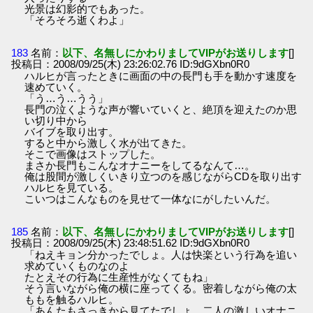
光景は幻影的でもあった。
「そろそろ逝くわよ」
183
名前：
以下、名無しにかわりましてVIPがお送りします
[]
投稿日：2008/09/25(木) 23:26:02.76 ID:9dGXbn0R0
ハルヒが言ったときに画面の中の長門も手を動かす速度を
速めていく。
「う…う…うう」
長門の泣くような声が響いていくと、絶頂を迎えたのか思
い切り中から
バイブを取り出す。
すると中から激しく水が出てきた。
そこで画像はストップした。
まさか長門もこんなオナニーをしてるなんて…。
俺は股間が激しくいきり立つのを感じながらCDを取り出す
ハルヒを見ている。
こいつはこんなものを見せて一体なにがしたいんだ。
185
名前：
以下、名無しにかわりましてVIPがお送りします
[]
投稿日：2008/09/25(木) 23:48:51.62 ID:9dGXbn0R0
「ねえキョン分かったでしょ。人は快楽という行為を追い
求めていくものなのよ
たとえその行為に生産性がなくてもね」
そう言いながら俺の横に座ってくる。密着しながら俺の太
ももを触るハルヒ。
「あんたもさっきから見てたでしょ。二人の激しいオナニ