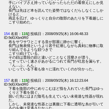
手にバイブさえ持っていなかったらただの着替えにしか見
えない。
長門は先ほど本を読んでた姿勢ではなくだらしなくこしか
けると、
両足を広げ、ゆっくりと自分の陰部のあたりを下着越しに
こすり始めた。
154
名前：
115
[] 投稿日：2008/09/25(木) 16:06:48.33
ID:9dGXbn0R0
布をサワサワとこする音が部屋に静かに響く。
長門は無表情というより若干紅潮しながら真剣に物事に取
り組んでるような顔つきで
こすり続けている。
その顔は普段の顔と違いどことなく淫靡さが漂う。
こすっていく速さがあがるにつれて長門が吐息を漏らす。
「ん…ふ、んん」
いじっている下着も徐々に濡れていくのが分かった。
157
名前：
115
[] 投稿日：2008/09/25(木) 16:12:23.64
ID:9dGXbn0R0
下着を陰部の中にめりこむほど指を入れていた長門はゆっ
くりと下着を脱ぐ。
脱いだ先にはまだ陰毛も生えていない未発達な性器が現れ
た。
しかし、未発達な性器とは裏腹に下着に透明な糸が引いて
るのを俺は見逃さなかった。