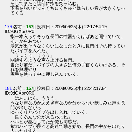
そしてまたも陰部に指を突っ込む。
下着を脱いだぶんくちゅくちゅと嫌らしい音が大きくなっ
てくる。
179
名前：
157
[] 投稿日：2008/09/25(木) 22:17:54.19
ID:9dGXbn0R0
指一本入らなそうな長門の性器がくぱぱあと開いていて、
そこからあつい
湯気が出そうなくらいになったときに長門はその持ってい
たバイブを入れた。
「う…くう、ううう」
悶絶するような声を上げる長門。
当たり前だ。バイブの大きさは俺の手首くらいはある。そ
れを無理やり
両手を使って中に押し込んでいく。
181
名前：
157
[] 投稿日：2008/09/25(木) 22:42:17.84
ID:9dGXbn0R0
「はあ…はあ、ううう」
うなり声なのかあえぎ声なのか分からない獣じみた声を長
門が出しながら
ゆっくりとバイブを出し入れしていく。
「良くあんなのが入るわよね」
ハルヒが感心してたが俺も同感だ。
紫のバイブが段々と高速で動き始め、長門の中から出たり
入ったりする