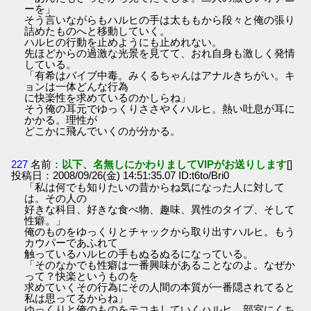
ーを」
そう言いながらもハルヒの手は太ももから段々と俺の張り
詰めたものへと移動していく。
ハルヒの行動を止めようにも止めれない。
先ほどからの過激な光景を見てて、おれ自身も激しく発情
している。
「有希はバイブ中毒。みくるちゃんはアナルきちがい。キ
ョンは一体どんな行為
に快楽性を求めているのかしらね」
そう俺の耳元でゆっくりささやくハルヒ。熱い吐息が耳に
かかる。理性が
どこかに飛んでいくのが分かる。
227
名前：
以下、名無しにかわりましてVIPがお送りします
[]
投稿日：2008/09/26(金) 14:51:35.07 ID:t6to/Bri0
「私は何でも知りたいの昔からね気になった人に対して
は。その人の
好きな科目、好きな食べ物、趣味、異性のタイプ、そして
性癖。」
俺のものをゆっくりとチャックから取り出すハルヒ。もう
カウパーであふれて
触っているハルヒの手もぬるぬるになっている。
「そのなかでも性癖は一番興味があることなのよ。なぜか
って？快楽というものを
求めていくその行為にその人間の本質が一番隠されてると
私は思ってるからね」
ゆっくりと俺のものをテコキしていくハルヒ。部室にくち