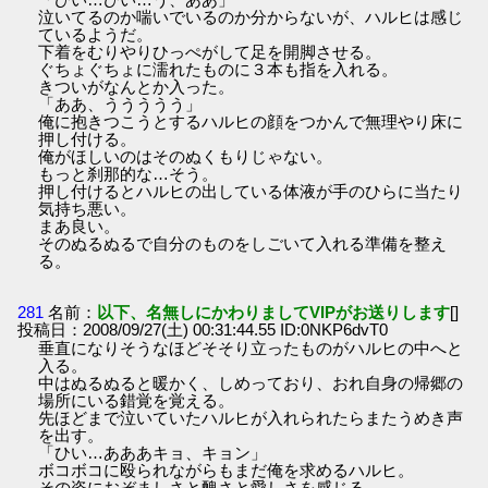
泣いてるのか喘いでいるのか分からないが、ハルヒは感じ
ているようだ。
下着をむりやりひっぺがして足を開脚させる。
ぐちょぐちょに濡れたものに３本も指を入れる。
きついがなんとか入った。
「ああ、ううううう」
俺に抱きつこうとするハルヒの顔をつかんで無理やり床に
押し付ける。
俺がほしいのはそのぬくもりじゃない。
もっと刹那的な…そう。
押し付けるとハルヒの出している体液が手のひらに当たり
気持ち悪い。
まあ良い。
そのぬるぬるで自分のものをしごいて入れる準備を整え
る。
281
名前：
以下、名無しにかわりましてVIPがお送りします
[]
投稿日：2008/09/27(土) 00:31:44.55 ID:0NKP6dvT0
垂直になりそうなほどそそり立ったものがハルヒの中へと
入る。
中はぬるぬると暖かく、しめっており、おれ自身の帰郷の
場所にいる錯覚を覚える。
先ほどまで泣いていたハルヒが入れられたらまたうめき声
を出す。
「ひい…あああキョ、キョン」
ボコボコに殴られながらもまだ俺を求めるハルヒ。
その姿におぞましさと醜さと愛しさを感じる。