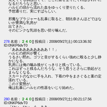
なるだろうなと思い、
ハルヒの頭から流れた血をゆっくり塗りたくる。
予想通りだ。実にすばらしい。
邪魔なブラジャーも乱暴に取ると、朝比奈さんほどではな
いが豊満な乳房が
出てきた。
そのピンクな乳頭を思い切り噛んだ。
278
名前：
２４０
[] 投稿日：2008/09/27(土) 00:13:36.92
ID:0NKP6dvT0
「ああああああああああ！！」
ハルヒの絶叫が響く。
うるさい黙れ。ゴツと音がするくらい強めに殴ると少し静
かになる。
乳房には俺の噛み後がくっきりと残っている。
これはずっと残るんだろうな。そう思うとさらに勃起がと
まらなくなる。
スカートのなかに手を入れ、下着の中をまさぐると案の定
濡れている。
このド変態が。
俺は乱暴にハルヒの性器をいじり始めた。
280
名前：
２４０
[] 投稿日：2008/09/27(土) 00:21:17.56
ID:0NKP6dvT0
「ひい…ひい…う、ああ」