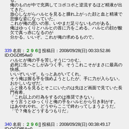
る。
俺のものが中で充満してコポコポと逆流するほど精液が出
てきた。
放心しながらハルヒを見ると腫れ上がった顔と血と精液で
悲惨な姿になっていた。
これが俺の思いの形。いやまだ足りないものがある。
俺はゆっくりとハルヒの首に力をこめる。ハルヒの顔が酸
欠で真っ赤になるのが
分かる。いいぞ。これが俺の求めるもので。
339
名前：
２９６
[] 投稿日：2008/09/28(日) 00:33:52.86
ID:OGDfl54w0
ハルヒが俺の手を苦しそうにつかむ。
必死に生へとしがみつく手。そうこれこそがまさに最高の
快感。
いいぞいいぞ。もっとあがいてくれ。
そう俺は握る手を強めようとしたが、手に力が入らない。
おかしいなぜだ。
ふと後ろを見るとそこにいたのは先ほど画面で見ていた長
門有希。
「これ以上の行為をするのは推奨できない」
そう言うとゆっくりと俺の手をハルヒから引き剥がす。
はあやれやれ。どうやらここで終わってしまうようだ。
「で？俺をどうするつもりだ」
340
名前：
２９６
[] 投稿日：2008/09/28(日) 00:38:49.17
ID:OGDfl54w0