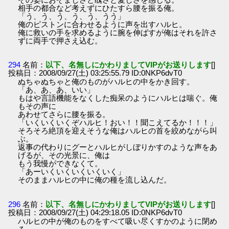
相手の都合など考えずにひたすら腰を振る俺。
「う、う、う、う、う、うう」
俺のピストンに合わせるように声を出すハルヒ。
俺に救いの手を求めるように腕を伸ばすが俺はそれを許さ
ずに両手で押さえ込む。
294
名前：
以下、名無しにかわりましてVIPがお送りします
[]
投稿日：2008/09/27(土) 03:25:55.79 ID:0NKP6dvT0
ぬちゃぬちゃと俺のものがハルヒの中をかき回す。
「あ、あ、あ、いい」
もはや言語機能をなくした痴呆のようにハルヒは喘ぐ。俺
もその声に
あわせてさらに腰を振る。
「いくいくいくぞハルヒ！おい！！聞こえてるか！！！」
そろそろ絶頂を迎えそうな俺はハルヒの首を絞めながら叫
ぶ。
返事の代わりにグーとハルヒがしぼりかすのような声をあ
げるが、その光景に、俺は
もう我慢ができなくて。
「あーいくいくいくいくいく」
そのままハルヒの中に俺の種を流し込んだ。
296
名前：
以下、名無しにかわりましてVIPがお送りします
[]
投稿日：2008/09/27(土) 04:29:18.05 ID:0NKP6dvT0
ハルヒの中が俺のものをすべて吸い尽くすかのように閉め