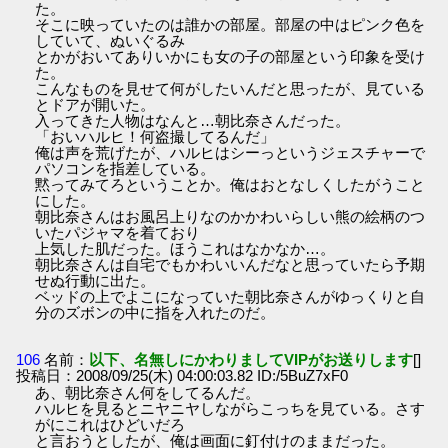
た。
そこに映っていたのは誰かの部屋。部屋の中はピンク色を
していて、ぬいぐるみ
とかがおいてありいかにも女の子の部屋という印象を受け
た。
こんなものを見せて何がしたいんだと思ったが、見ている
とドアが開いた。
入ってきた人物はなんと…朝比奈さんだった。
「おいハルヒ！何盗撮してるんだ」
俺は声を荒げたが、ハルヒはシーっというジェスチャーで
パソコンを指差している。
黙ってみてろということか。俺はおとなしくしたがうこと
にした。
朝比奈さんはお風呂上りなのかかわいらしい熊の絵柄のつ
いたパジャマを着ており
上気した肌だった。ほうこれはなかなか…。
朝比奈さんは自宅でもかわいいんだなと思っていたら予期
せぬ行動に出た。
ベッドの上でよこになっていた朝比奈さんがゆっくりと自
分のズボンの中に指を入れたのだ。
106
名前：
以下、名無しにかわりましてVIPがお送りします
[]
投稿日：2008/09/25(木) 04:00:03.82 ID:/5BuZ7xF0
あ、朝比奈さん何をしてるんだ。
ハルヒを見るとニヤニヤしながらこっちを見ている。さす
がにこれはひどいだろ
と言おうとしたが、俺は画面に釘付けのままだった。