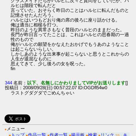
クラスメイトたちがハルヒに次々と質問をしていたが、ハ
ルヒは階段で転んだと
言っていた。おそらく昨日のことはハルヒに転んだものと
記憶させたんだろう。
ハルヒはいつもどおり俺の席の後ろに座り話かける。
俺は適当に相槌を打つ。
昨日のような異常さもなく普段のハルヒのままだった。
長門が昨日言ってたことは、これはハルヒの思春期の一過
性のもので
俺がハルヒの願望をかなえたおかげでもうあのようなこと
は起こらないらしい。
しかしあのような出来事が起こらないと思うとこれからの
人生が退屈なものに
思えてきて、少し後ろの女を呪った。
fin
344
名前：
以下、名無しにかわりましてVIPがお送りします
[]
投稿日：2008/09/28(日) 00:57:22.07 ID:OGDfl54w0
ラストグダグダでごめんちゃい
メニュー
●
トップ
作品一覧
作者一覧
掲示板
検索
リンク
キ
■
■
■
■
■
■
SS：