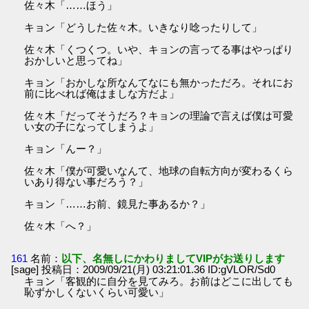
佐々木「……ほう」
キョン「どうした佐々木。いきなり唸ったりして」
佐々木「くつくつ。いや、キョンの言ってる事はやっぱり
おかしいと思ってね」
キョン「おかしな所なんてなにも無かっただろ。それにお
前に比べれば俺はましな方だよ」
佐々木「だってそうだろ？キョンの理論で言えば僕は可愛
い女の子になってしまうよ」
キョン「んー？」
佐々木「僕が可愛いなんて、地球の自転方向が変わるくら
いあり得ない事だろう？」
キョン「……お前、鏡見た事あるか？」
佐々木「へ？」
161
名前：
以下、名無しにかわりましてVIPがお送りします
[sage] 投稿日：2009/09/21(月) 03:21:01.36 ID:gVLOR/Sd0
キョン「客観的に自分を見てみろ。お前はどこに出しても
恥ずかしくないくらい可愛い」