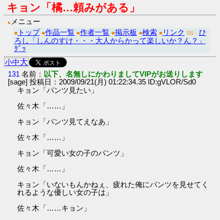
キョン「橘…頼みがある」
メニュー
●
トップ
作品一覧
作者一覧
掲示板
検索
リンク
ひ
■
■
■
■
■
■
SS：
ろし「しんのすけ・・・大人からかって楽しいか？ん？」
ｸﾞｯ
大
小
中
131
名前：
以下、名無しにかわりましてVIPがお送りします
[sage] 投稿日：2009/09/21(月) 01:22:34.35 ID:gVLOR/Sd0
キョン「パンツ見たい」
佐々木「……」
キョン「パンツ見てえなあ」
佐々木「……」
キョン「可愛い女の子のパンツ」
佐々木「……」
キョン「いないもんかねぇ、疲れた俺にパンツを見せてく
れるような優しい女の子は」
佐々木「……キョン」