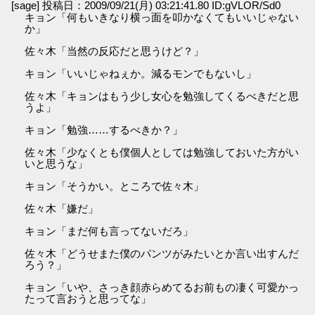
[sage] 投稿日：2009/09/21(月) 03:21:41.80 ID:gVLOR/Sd0
キョン「何もいきなり横っ面を叩かなくてもいいじゃない
か」
佐々木「当然の反応だと思うけど？」
キョン「いいじゃねぇか。減るモンでもないし」
佐々木「キョンはもう少し女心を勉強してくるべきだと思
うよ」
キョン「勉強……するべきか？」
佐々木「少なくとも僕個人としては勉強しておいた方がい
いと思うな」
キョン「そうかい。ところで佐々木」
佐々木「嫌だ」
キョン「まだ何も言ってないだろ」
佐々木「どうせまた僕のパンツがみたいとか言い出すんだ
ろう？」
キョン「いや、さっき顔赤らめてるお前もの凄く可愛かっ
たって言おうと思ってな」