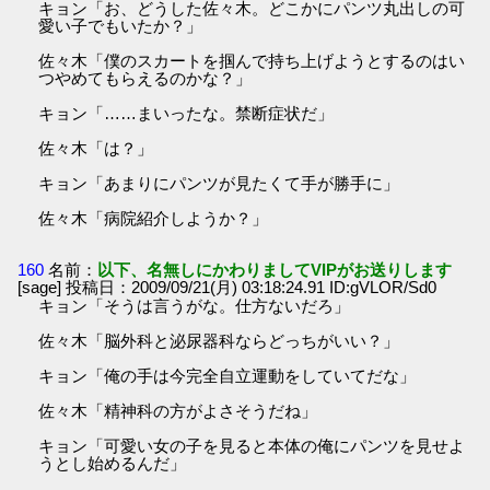
キョン「お、どうした佐々木。どこかにパンツ丸出しの可
愛い子でもいたか？」
佐々木「僕のスカートを掴んで持ち上げようとするのはい
つやめてもらえるのかな？」
キョン「……まいったな。禁断症状だ」
佐々木「は？」
キョン「あまりにパンツが見たくて手が勝手に」
佐々木「病院紹介しようか？」
160
名前：
以下、名無しにかわりましてVIPがお送りします
[sage] 投稿日：2009/09/21(月) 03:18:24.91 ID:gVLOR/Sd0
キョン「そうは言うがな。仕方ないだろ」
佐々木「脳外科と泌尿器科ならどっちがいい？」
キョン「俺の手は今完全自立運動をしていてだな」
佐々木「精神科の方がよさそうだね」
キョン「可愛い女の子を見ると本体の俺にパンツを見せよ
うとし始めるんだ」