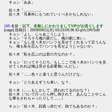
キョン「ああ」
佐々木「…………」
佐々木「耳鼻科にもつれていくべきかもしれない」
165
名前：
以下、名無しにかわりましてVIPがお送りします
[sage] 投稿日：2009/09/21(月) 03:23:09.96 ID:gVLOR/Sd0
キョン「よし、じゃあこうしよう」
キョン「そろそろ俺の家だし、俺の家に来い」
キョン「もし佐々木がパンツを見せてくれるって言うんな
ら、俺も恥を忍んでパンツを見せようじゃないか」
佐々木「恥を忍ぶのは君の方なのか？」
キョン「だってそうだろ。もしここで佐々木がパンツを見
せてくれれば俺は見せる必要無いんだし」
佐々木「……色々と違うと思うんだけどな」
キョン「とりあえずうち来い。な？」
佐々木（……もしかして、誘われてるのかな？）
佐々木（ついて行ったら押し倒されて、あんなことやこん
な事をされちゃったりして……）
キョン「佐々木、顔真っ赤だぞ。熱でもあるのか？」