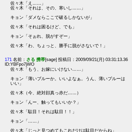
佐々木「え……」
佐々木「それは、その、寒いし……」
キョン「ダメならここで破るしかないが」
佐々木「それは困るけど、でも」
キョン「そぉれ、脱がすぞー」
佐々木「わ、ちょっと、勝手に脱がさないで！」
171
名前：
さる 携帯
[sage] 投稿日：2009/09/21(月) 03:31:13.36
ID:YBFpo7jWO
佐々木「もう、お嫁にいけない……」
キョン「薄いブルーか。いいよなぁ。うん、薄いブルーは
いい」
佐々木（今、絶対顔真っ赤だ……）
キョン「んー、触ってもいいか？」
佐々木「駄目！それは駄目！！」
キョン「……」
佐々木「じっと見つめてもこれだけは駄目だからね」