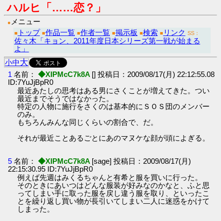
ハルヒ「……恋？」
メニュー
●
トップ
作品一覧
作者一覧
掲示板
検索
リンク
■
■
■
■
■
■
SS：
佐々木「キョン、2011年度日本シリーズ第一戦が始まる
よ」
大
小
中
1
名前：
◆XIPMcC7k8A
[] 投稿日：2009/08/17(月) 22:12:55.08
ID:7YuJjBpR0
最近あたしの思考はある男にさくことが増えてきた。つい
最近までそうではなかった。
特定の人物に施行をさくのは基本的にＳＯＳ団のメンバー
のみ。
もちろんみんな同じくらいの割合で、だ。
それが最近ことあるごとにあのマヌケな顔が頭によぎる。
5
名前：
◆XIPMcC7k8A
[sage] 投稿日：2009/08/17(月)
22:15:30.95 ID:7YuJjBpR0
例えば先週はみくるちゃんと有希と服を買いに行った。
そのときにあいつはどんな服装が好みなのかなと、ふと思
ってしまい手に取った服を戻し違う服を取り、といったこ
とを繰り返し買い物が長引いてしまい二人に迷惑をかけて
しまった。