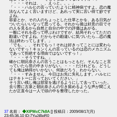
「・・・それは、、、えっと。。。」
「・・・ハルヒの言っていたように精神病ですよ。恋の魔
法なんてよく言いますけど、あれって実に言い得て妙です
よね。
容姿とか、その人のちょっとした仕草とかを、ある日気が
ついたらいいなって思ってる。それから後は好意の目でそ
の人を見るから自然と自分の中での評価はあがる。
一般にそれを恋って呼ぶわけですが、結局それってただの
勘違いですよね。だからその勘違いに気づいたら…恋の魔
法は終わってします。」
「でも、、、それでもっ！それは好きってことには変わら
ないですっ！キョンくんの言っているのは恋のメカニズム
であって拒絶する理由ではないですっ！」
「・・・そうですね。」
確かに朝比奈さんの言うことはもっともだ。そんなこと言
っていたら世の中きりがない。・・・だけれども、どうし
ても俺は納得がいかない。何故だろう、わからない。
「・・・すみません、今日はお先に失礼します。ハルヒに
はテキトーに言っておいてください。」
そう言い残し俺は部室を逃げるようにして去っていった。
去り際に古泉と朝比奈さんの引き留めるような声が聞こえ
たが正直今は一人で頭の中を整理したかった。
37
名前：
◆XIPMcC7k8A
[] 投稿日：2009/08/17(月)
23:45:36.10 ID:7YuJjBpR0