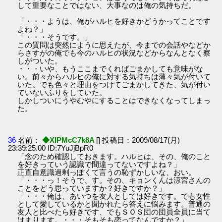
して重要なことではない、大事なのは俺の気持ちだ。
「・・・ようは、俺がハルヒを好きかどうかってことです
よね？」
「・・・そうです。」
この質問は突然にように思えたが、今までの会話やなどか
らさすがの俺でも今のハルヒの状況などからなんとなく察
しがついた。
・・・いや、もうここまでくればごまかしても意味がな
い。前々からハルヒの俺に対する気持ちは薄々気が付いて
いた。でも色々と理由をつけてごまかしてきた、気が付い
ていないふりをしていた。
しかしついにうやむやにすることはできなくなってしまっ
た。
36
名前：
◆XIPMcC7k8A
[] 投稿日：2009/08/17(月)
23:39:25.00 ID:7YuJjBpR0
「念のため確認しておきます。ハルヒは、その、俺のこと
を好きっていう認識で間違ってないですよね？」
正直自意識過剰っぽくて言うの恥ずかしいな、おい。
「・・・っ！そうで、す。その、キョンくんは涼宮さんの
ことをどう思っていますか？好きですか？」
「・・・俺は、あいつを友人としては好きです。でも女性
として愛しているかと聞かれたら答えに悩みます。普通の
友人と比べたら好きです、でもＳＯＳ団の団員全員に当て
はまります。・・・そもそも恋ってなんですか？」