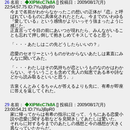
26
名前：
◆XIPMcC7k8A
[] 投稿日：2009/08/17(月)
22:54:57.75 ID:7YuJjBpR0
今まで名前がわからなかったこの想いの正体が『恋』と呼
ばれているものに具体化されたとたん、今までのいわゆる
『愛している』という感情がよりいっそう強まったように
感じた。
正直言って今目の前にあいつが現れたら、みんながいるこ
とも忘れて押し倒して抱きしめてキスしてると思う。
「・・・あたしはこの先どうしたらいいの？」
恋愛のセオリーというものがわからないあたしは素直にみ
んなに聞いてみた。
「・・・わたしはその気持ちが恋というものなのかはわか
らない。そういうことも含めて先人の知恵である本や詩な
どから読み取るといいと思う。」
古泉くんとみくるちゃんが答えるよりも先に、有希が即座
に答えを返してくれた。
29
名前：
◆XIPMcC7k8A
[] 投稿日：2009/08/17(月)
23:00:54.21 ID:7YuJjBpR0
家に帰ってからは有希の指示に従って、うちにある恋愛小
説や恋愛に関する歌などを見聞きしてあたしは驚いた。
それらに対する今までのあたしの感想と今の感想が大きく
異なっていたからだ。