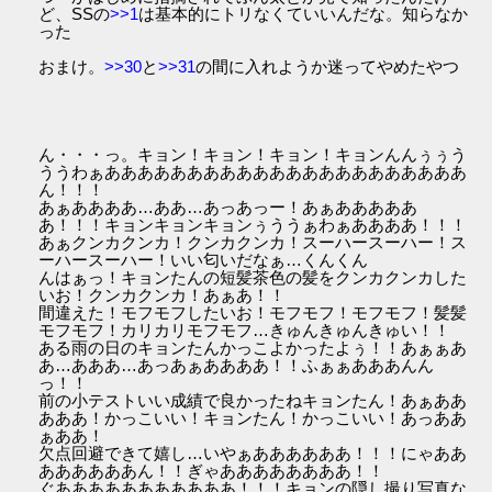
ど、SSの
>>1
は基本的にトリなくていいんだな。知らなか
った
おまけ。
>>30
と
>>31
の間に入れようか迷ってやめたやつ
ん・・・っ。キョン！キョン！キョン！キョンんんぅぅう
ううわぁああああああああああああああああああああああ
ん！！！
あぁああああ…ああ…あっあっー！あぁあああああ
あ！！！キョンキョンキョンぅううぁわぁああああ！！！
あぁクンカクンカ！クンカクンカ！スーハースーハー！ス
ーハースーハー！いい匂いだなぁ…くんくん
んはぁっ！キョンたんの短髪茶色の髪をクンカクンカした
いお！クンカクンカ！あぁあ！！
間違えた！モフモフしたいお！モフモフ！モフモフ！髪髪
モフモフ！カリカリモフモフ…きゅんきゅんきゅい！！
ある雨の日のキョンたんかっこよかったよぅ！！あぁぁあ
あ…あああ…あっあぁああああ！！ふぁぁあああんん
っ！！
前の小テストいい成績で良かったねキョンたん！あぁああ
あああ！かっこいい！キョンたん！かっこいい！あっああ
ぁああ！
欠点回避できて嬉し…いやぁああああああ！！！にゃああ
ああああああん！！ぎゃああああああああ！！
ぐあああああああああああ！！！キョンの隠し撮り写真な