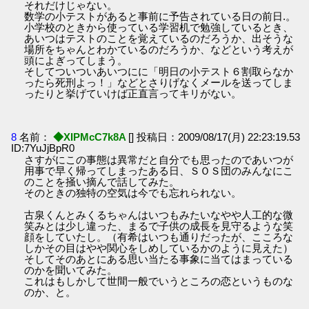
それだけじゃない。
数学の小テストがあると事前に予告されている日の前日.。
小学校のときから使っている学習机で勉強しているとき、
あいつはテストのことを覚えているのだろうか、出そうな
場所をちゃんとわかているのだろうか、などという考えが
頭によぎってしまう。
そしてついついあいつにに「明日の小テスト６割取らなか
ったら死刑よっ！」などとさりげなくメールを送ってしま
ったりと挙げていけば正直言ってキリがない。
8
名前：
◆XIPMcC7k8A
[] 投稿日：2009/08/17(月) 22:23:19.53
ID:7YuJjBpR0
さすがにこの事態は異常だと自分でも思ったのであいつが
用事で早く帰ってしまったある日、ＳＯＳ団のみんなにこ
のことを掻い摘んで話してみた。
そのときの独特の空気は今でも忘れられない。
古泉くんとみくるちゃんはいつもみたいなやや人工的な微
笑みとは少し違った、まるで子供の成長を見守るような笑
顔をしていたし。（有希はいつも通りだったが、こころな
しかその目はやや関心をしめしているかのように見えた）
そしてそのあとにある思い当たる事象に当てはまっている
のかを聞いてみた。
これはもしかして世間一般でいうところの恋というものな
のか、と。