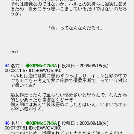
それは錯覚なのではないか、ハルヒの気持ちに誠実に答え
るため、自分にそう思いこましているだけではないのだろ
うか。
――――――――『恋』ってなんなんだろう。
end
44
名前：
◆XIPMcC7k8A
[] 投稿日：2009/08/18(火)
00:03:11.57 ID:eEWVQVJK0
ハルヒは恋に疑問に思わずつっぱしり、キョンは頭の中で
ごちゃごちゃ考えて変に冷静で優柔不断で、っていう対比
で書いてみた
処女作だったんで至らない部分多いと思うんで、なんか私
的とかあったら遠慮なくどーぞ
個人的にはあえて後味悪めにしたとはいえ、いまいちオチ
が弱い気がする。
46
名前：
◆XIPMcC7k8A
[] 投稿日：2009/08/18(火)
00:07:37.81 ID:eEWVQVJK0
つーかはじめに指摘されてぷん太とか見て知ったんだけ