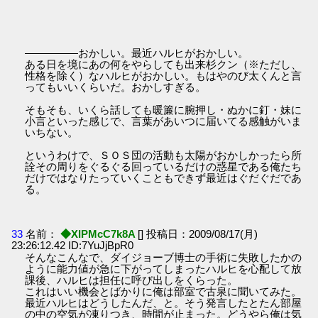
―――――おかしい。最近ハルヒがおかしい。
ある日を境にあの何をやらしても出来杉クン（※ただし、
性格を除く）なハルヒがおかしい。もはやのび太くんと言
ってもいいくらいだ。おかしすぎる。
そもそも、いくら話しても暖簾に腕押し・ぬかに釘・妹に
小言といった感じで、言葉があいつに届いてる感触がいま
いちない。
というわけで、ＳＯＳ団の活動も太陽がおかしかったら所
詮その周りをぐるぐる回っているだけの惑星である俺たち
だけではなりたっていくこともできず最近はぐだぐだであ
る。
33
名前：
◆XIPMcC7k8A
[] 投稿日：2009/08/17(月)
23:26:12.42 ID:7YuJjBpR0
そんなこんなで、ダイジョーブ博士の手術に失敗したかの
ように能力値が急に下がってしまったハルヒを心配して放
課後、ハルヒは担任に呼び出しをくらった。
これはいい機会とばかりに俺は部室で古泉に聞いてみた。
最近ハルヒはどうしたんだ、と。そう発言したとたん部屋
の中の空気が凍りつき、時間が止まった。どうやら俺は気