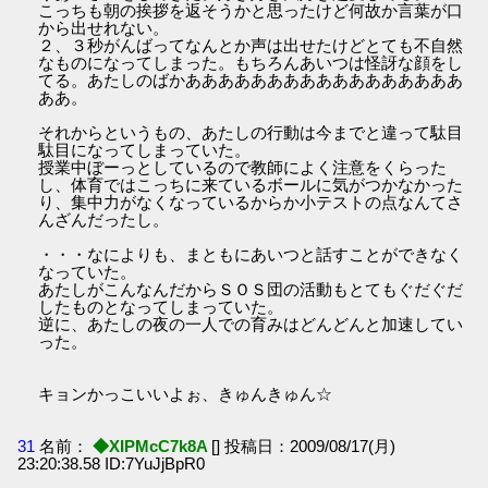
こっちも朝の挨拶を返そうかと思ったけど何故か言葉が口
から出せれない。
２、３秒がんばってなんとか声は出せたけどとても不自然
なものになってしまった。もちろんあいつは怪訝な顔をし
てる。あたしのばかあああああああああああああああああ
ああ。
それからというもの、あたしの行動は今までと違って駄目
駄目になってしまっていた。
授業中ぼーっとしているので教師によく注意をくらった
し、体育ではこっちに来ているボールに気がつかなかった
り、集中力がなくなっているからか小テストの点なんてさ
んざんだったし。
・・・なによりも、まともにあいつと話すことができなく
なっていた。
あたしがこんなんだからＳＯＳ団の活動もとてもぐだぐだ
したものとなってしまっていた。
逆に、あたしの夜の一人での育みはどんどんと加速してい
った。
キョンかっこいいよぉ、きゅんきゅん☆
31
名前：
◆XIPMcC7k8A
[] 投稿日：2009/08/17(月)
23:20:38.58 ID:7YuJjBpR0