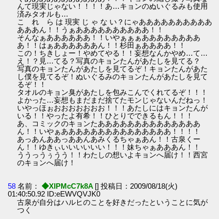
んて現実じゃない！！！！あ…キョンのぬいぐるみも使用
済みタオルも…
こ れ ら は 現実 じ ゃ な い？にゃああああああああああ
あああん！！うぁああああああああああ！！
そんなぁああああああ！！いやぁぁぁああああああああ
あ！！はぁああああああん！！杉田ぁああああ！！
この！ちきしょー！やめてやる！！妄想なんかやめ…て…
え！？見…てる？写真のキョンたんがあたしを見てる？
写真のキョンたんがあたしを見てるぞ！キョンたんがあた
し僕を見てるぞ！ぬいぐるみのキョンたんがあたしを見て
るぞ！！
タオルのキョン臭があたしを包みこんでくれてるぞ！！！
よかった…妄想もまだまだ捨てたモンじゃないんだねっ！
いやっほぉおおおおおおお！！！あたしにはキョンたんが
いる！！やったよ有希！！ひとりでできるもん！！！
あ、コミックのキョンたああああああああああああああ
ん！！いやぁあああああああああああああああ！！！！
あっあんああっああんあみくるちゃぁあん！！古泉くー
ん！！ゆきぃいいいいいい！！！妹ちゃぁあああん！！
ううっうぅうう！！わたしの想いよキョンへ届け！！西宮
のキョンへ届け！
58
名前：
◆XIPMcC7k8A
[] 投稿日：2009/08/18(火)
01:40:50.92 ID:eEWVQVJK0
古泉が自分はハルヒのことを好きだったということに気が
つく