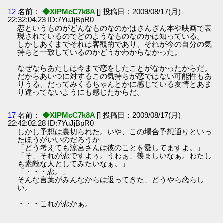
12
名前：
◆XIPMcC7k8A
[] 投稿日：2009/08/17(月)
22:32:04.23 ID:7YuJjBpR0
恋というものがどんなものなのかはさんざん本や映画で表
現されているのでどのようなものなのかは知っている。
しかしあくまでそれは客観的であり、それが今の自分の気
持ちと一致しているのかどうかわからなかった。
なぜならあたしは今まで恋をしたことがなかったからだ。
だからあいつに対するこの気持ちが恋ではない可能性もあ
りうる、だってみくるちゃんとかに感じている友情とあま
り違ってないようにも感じたからだ。
17
名前：
◆XIPMcC7k8A
[] 投稿日：2009/08/17(月)
22:42:02.28 ID:7YuJjBpR0
しかし予想は裏切られた。いや、この場合予想通りといっ
たほうがいいのだろうか
「どう考えても涼宮さんは彼のことを愛してますよ。」
「そ、それが恋ですよぅ。うわぁ、羨ましいなぁ。わたし
も素敵な人としてみたいなぁ。」
「・・・恋。」
そんな言葉がみんなからは返ってきた、どうやら恋らし
い。
・・・これが恋かぁ。