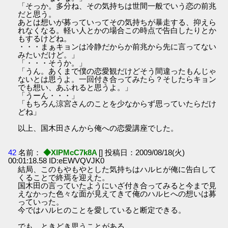
「そっか。多分ね、その気持ちは世間一般でいう恋の前兆
だと思う。
あとは想いが募っていってその気持ちが暴走する、抑えら
れなくなる。軽い人とかの場合この時点で告白したりとか
もするけどね。
・・・まぁキョンは冷静だからか前兆から先に言ってない
みたいだけど。」
「・・・そうか。」
「うん。あくまで僕の恋愛観だけどそう間違ったもんじゃ
ないとは思うよ。一回付き合ってみたら？そしたらキョン
でも想い、あふれると思うよ。」
「うーん・・・」
「もちろん涼宮さんのことを少なからず思っていたらだけ
どね」
以上、国木田さんから俺への恋愛講座でした。
42
名前：
◆XIPMcC7k8A
[] 投稿日：2009/08/18(火)
00:01:18.58 ID:eEWVQVJK0
結局、このもやもやとした気持ちはハルヒが俺に告白して
くることで終焉を迎えた。
国木田の言っていたようにいざ付き合ってみると今まで見
えなかった色々な面が見えてきて俺のハルヒへの想いは募
っていった。
今ではハルヒのことを愛していると断定できる。
でも、ときどき思うことがある。