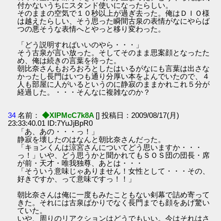
付かないうちにスタンド使いになったらしい。
そのままの空気で１０秒以上が過ぎ去った。俺はＤＩＯ様
は越えたらしい、そう思った瞬間古泉の表情がなにやらば
つの悪そうな表情へとやっと移り変わった。
「どう説明すればいいのやら・・・」
そう古泉が言い放った。そしてそのまま思案顔となったた
め、俺は続きの言葉を待った。
朝比奈さんもおろおろとしたはいるがなにも言葉は出さな
かったし長門はいつも通り分厚い本をよんでいたので、４
人も部屋に人がいるというのに静寂のままかれこれ５分が
経過した。・・・そんなに複雑なのか？
34
名前：
◆XIPMcC7k8A
[] 投稿日：2009/08/17(月)
23:33:40.01 ID:7YuJjBpR0
「あ、あの・・・っ！」
静寂を壊したのはなんと朝比奈さんだった。
「キョンくんは涼宮さんについてどう思いますか・・・
っ！」いや、どう思うかと聞かれてもＳＯＳ団の団長・席
が前・天才・唯我独尊、あとは・・・
「そういう意味じゃありません！女性として・・・その、
好きですか、って意味ですっ！！」
朝比奈さんは俺に一度もみたこともない剣幕で詰め寄って
きた。それには古泉ばかりでなく長門までも顔をあげ驚い
ていた。
いや、周りのリアクションはどうでもいい。今はそれはさ