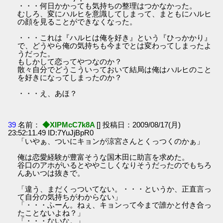
・・・何日かかっても気持ちの整理はつかなかった。
むしろ、変にハルヒを意識してしまって、まともにハルヒ
の顔を見ることができなくなった。
・・・これは『ハルヒは俺を好き』という『ひっかかり』
で、どうやら俺の気持ちも今までとは変わってしまったよ
うだった。
もしかして恋ってやつなのか？
散々自分でどうこういっておいて結局は俺はハルヒのこと
を好きになってしまったのか？
・・・え、あほ？
39
名前：
◆XIPMcC7k8A
[] 投稿日：2009/08/17(月)
23:52:11.49 ID:7YuJjBpR0
「いやぁ、ついにキョンが涼宮さんとくっつくのかぁ」
俺は恋愛経験が豊富そうな国木田に助言を求めた。
谷口のアホがいるとややこしくなりそうだったのでもちろ
んあいつは抜きで。
「違う、まだくっついてない。・・・というか、正直言っ
て自分の気持ちがわからない」
「・・・ふーん。ねぇ、キョンって今まで誰かと付き合っ
たことないよね？」
「・・・ないな。」