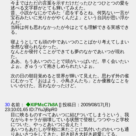
今まではただの言葉を示すだけだったひとつひとつの愛を
述べる文字群がとても輝いてみえた。
昔、小説かなにかでみた「恋をするとね、何気ない一言が
宝石みたいに光りかがやくんだよ」という台詞が思い浮か
んだ。
当時は何も思わなかったが今はとても理解できる実感でき
る。
寝ようとしても頭の中であいつのことばかり考えてしまい
全然な寝られなかった。
なんとか寝付くことができても夢のなかであいつが現れ
た。
ああ、もうあいつのことで頭がいっぱいだ。早く会いたい
よぉ。ぎゅうって抱きしめられたいよぉ。
次の日の朝目覚めると世界が輝いて見えた。思わず外の雀
にむかって「おはよう、小鳥さんたち」とか優雅なことを
いいかけた。言わなかったけど。
30
名前：
◆XIPMcC7k8A
[] 投稿日：2009/08/17(月)
23:10:01.65 ID:7YuJjBpR0
目に映るものすべてあいつに結びついてしまうという、我
ながらキャラが崩壊している状態で登校しつつやっと学校
についた、やっとあいつに会えた！
あいつもあたしが学校に来たことに気付いたのかいつも通
りあいさつをしてきた。好き好き大好き超愛してる。