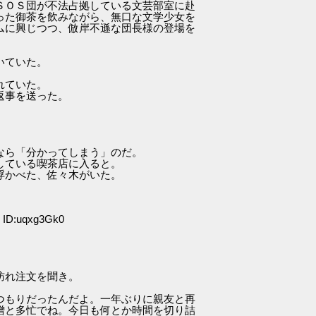
ＳＯＳ団が不法占拠している文芸部室に赴
った御茶を飲みながら、無口な文学少女を
ムに興じつつ、倣岸不遜な団長様の登場を
いていた。
れていた。
返事を送った。
。
なら「分かってしまう」のだ。
している喫茶店に入ると。
浮かべた、佐々木がいた。
 ID:uqxg3Gk0
訪れ注文を聞き。
つもりだったんだよ。一年ぶりに親友と再
憎と多忙でね。今日も何とか時間を切り詰