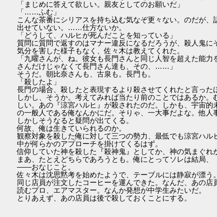
「まじめに答えて欲しい。親友としてのお願いだ」
「……ふむ」
こんな茶番にシリアスを持ち込む気なぞ更々ない。のだが、
出せていない。……仕方ないか。
「どうして、ハルヒが死んだことを知っている」
質問に質問で返すのはマナー違反になるだろうが、殺人鬼に
気分を害した様子もなく、佐々木は教えてくれた。
「九曜さんが、ね。彼女も長門さんと同じ人智を超えた能力
さんだけじゃなくて長門さん達も、その、……」
そうだ。朝比奈さんも、古泉も。長門も。
「殺したよ」
長門の場合、殺したと表現するより殺させてくれたと言った
しかし、そうか。考えてみれば当たり前のことではあるか。
しい。あの『涼宮ハルヒ』が殺されたのだ。しかも、宇宙的
の一般人である俺なんかにだ。そりゃ、一大事だよな。他人
しかしそうなると疑問が出てくる。
何故、俺は生きていられるのか。
観察対象を殺した俺に対して三つの勢力、最低でも涼宮ハル
中が何らかのアプローチを掛けてくるはず。
信仰していた神を殺した『殺神鬼』としてか、神の気まぐれ
まあ、たとえどちらであろうとも。俺にとってソレは結局、
――おなじこと。
佐々木は沈思黙考を始めたようで、テーブルには静寂が漂う
同じ店員が注文したコーヒーを運んできた。なんだ、あの店
読むプロ、エアマスター。なんか発想が中学生みたいだ。
とりあえず、あの店員は後で殺しておくことにする。