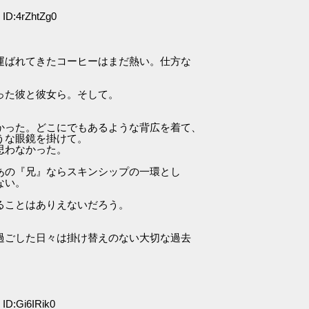
ID:4rZhtZg0
運ばれてきたコーヒーはまだ熱い。仕方な
った彼と彼女ら。そして。
かった。どこにでもあるような背広を着て、
うな眼鏡を掛けて。
思わなかった。
あの『兄』ならスキンシップの一環とし
ない。
。
ることはありえないだろう。
過ごした日々は掛け替えのない大切な過去
ID:Gi6IRik0