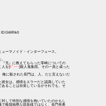
ID:Gi6IRik0
ヒューマノイド・インターフェース。
た。
。『兄』に教えてもらった零崎についての
人を[
ﾋﾟｰｰｰ
]殺人鬼集団。その一員と成った
ら。俺に殺された長門は、人、だと言えないだ
た彼女は。感情をエラーだと認識していた
であることは自覚しているがそれでも、そ
に対して特別な感情を抱いていたのかもし
遜で唯我独尊な団長様ではなく、長門有希