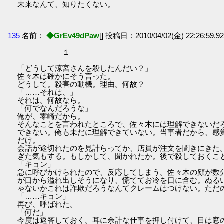
未来なんて、知りたくない。
135
名前：
◆GrEv49dPaw
[] 投稿日：2010/04/02(金) 22:26:59.92 
１
「どうして涼宮さんを殺したんだい？」
佐々木は確かにそう言った。
どうして。殺害の動機。理由。何故？
「……それは、」
それは。何故なら。
「何でなんだろうな」
俺が、零崎だから。
そんなことを言われたところで、佐々木には理解できないだ
できない。俺も未だに理解できていない。当事者だから、感
だけ。
会話が途切れたのを見計らってか、店員が注文を聞きにきた
ぎた気もする。もしかして、聞かれたか。後で殺しておくこ
「キョン」
急に呼びかけられたので、反応してしまう。佐々木の顔が数
が口から溢れ出しそうになり、慌ててお冷を口に含む。ぬる
ゃないかこれは詐欺だろうなんてクレームはつけない。ただ
「……キョン」
再び、呼ばれた。
「何だ」
今度は返答しておく。耳に余計な仕事を押し付けて、目は窓