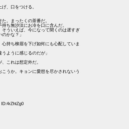
上げ、口をつける。
けた。まったくの茶番だ。
手持ち無沙汰にお冷を口に含んだ。
 そういえば、今になって聞くのは遅すぎ
いのかな？」
、心持ち柳眉を下げ如何にも心配していま
違うように感じるのだが」
が、これは想定外だ。
おこうか。キョンに愛想を尽かされないう
ID:4rZhtZg0