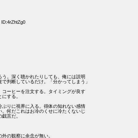
ID:4rZhtZg0
ろう。深く聴かれたりしても、俺には説明
覚で判断しているだけ。「分かってしまう」
。コーヒーを注文する。タイミングが良す
とにする。
分ぶりに視界に入る。得体の知れない感情
い。何だこれはお冷のくせに冷たくないじ
の戯言だ。
の外の観察に余念が無い。