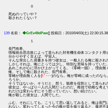
０
死ぬのっていや？
殺されたくない？
139
名前：
◆GrEv49dPaw
[] 投稿日：2010/04/03(土) 22:30:15.38 
１
長門有希。
情報統合思念体によって造られた対有機生命体コンタクト用
分かりやすく言えば、宇宙人。
そんな突出した肩書きを持つ彼女は、一般人たる俺に殺され
しかしそれは。俺にとっては少し、特別な意味を持っていた
あれこれが心に浮かび上がってくる。《零崎一賊》。理由無く
俺。そして俺に殺された、長門有希。
零崎が理由無く人を[
ﾋﾟｰｰｰ
]のなら。俺が零崎に成ったのな
ろうか。
そうではないか。そうだと、想う。観察を役割として造られ
彼女は、やっぱり一人の人間だったのだ。稚拙で幼稚な考え
れだけは変わらずにそう想っていたい。想い続けたい。
俺が殺した彼女は、人間でした。
ふむ、それにしても。こうして思い返してみると、俺は長門
れない。変わってしまった今の俺が昔を振り返ると、傲岸不