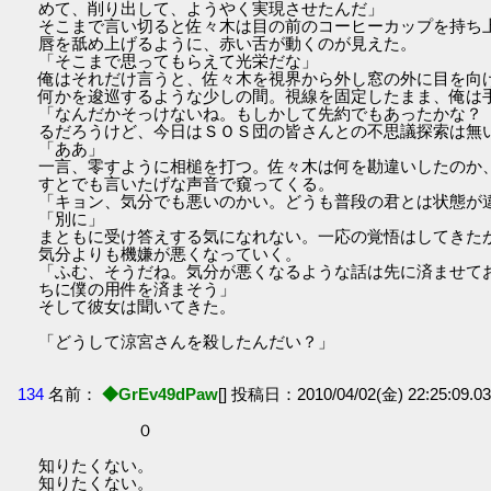
めて、削り出して、ようやく実現させたんだ」
そこまで言い切ると佐々木は目の前のコーヒーカップを持ち
唇を舐め上げるように、赤い舌が動くのが見えた。
「そこまで思ってもらえて光栄だな」
俺はそれだけ言うと、佐々木を視界から外し窓の外に目を向
何かを逡巡するような少しの間。視線を固定したまま、俺は
「なんだかそっけないね。もしかして先約でもあったかな？
るだろうけど、今日はＳＯＳ団の皆さんとの不思議探索は無
「ああ」
一言、零すように相槌を打つ。佐々木は何を勘違いしたのか
すとでも言いたげな声音で窺ってくる。
「キョン、気分でも悪いのかい。どうも普段の君とは状態が
「別に」
まともに受け答えする気になれない。一応の覚悟はしてきた
気分よりも機嫌が悪くなっていく。
「ふむ、そうだね。気分が悪くなるような話は先に済ませて
ちに僕の用件を済まそう」
そして彼女は聞いてきた。
「どうして涼宮さんを殺したんだい？」
134
名前：
◆GrEv49dPaw
[] 投稿日：2010/04/02(金) 22:25:09.03 
０
知りたくない。
知りたくない。