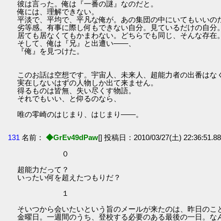
彼は言った。俺は『一番の謎』なのだと。
俺には、理解できない。
平淡で、平均で、平凡な俺が。あの集団の中にいてもいいの
劣等感。有事に際し何もできない自分。見ているだけの自分
居ても居なくてもかまわない。どちらでも同じ、そんな存在
そして、俺は『兄』と出遭い――、
『俺』を見つけた。
このお話は空想です。宇宙人、未来人、超能力者の出番はな
実在しないはずの人物しか出て来ません。
得るものは皆無、失い尽くす物語。
それでもいい、と仰るのなら、
唯の零崎のはじまり、はじまり――。
131
名前：
◆GrEv49dPaw
[] 投稿日：2010/03/27(土) 22:36:51.88
０
超能力だって？
いったい何を超えたつもりだ？
１
そいつから会いたいという旨のメールが来たのは、昨日のこ
金曜日。一週間のうち、登校する必要のある最後の一日。な