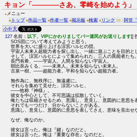
キョン「――――さあ、零崎を始めよう」
メニュー
●
トップ
作品一覧
作者一覧
掲示板
検索
リンク
阿笠
■
■
■
■
■
■
SS：
大
小
中
127
名前：
以下、VIPにかわりましてパー速民がお送りします
[]
SOS団について考えてみようと思う。
世界を大いに盛り上げる涼宮ハルヒの団。
宇宙人未来人超能力者を探し出し、一緒に遊ぶことを目的と
そして、涼宮ハルヒによって集められた、三人の異能者たち
長門有希、――宇宙人。人間を知らない宇宙人。
朝比奈みくる、――未来人。未来を知らない未来人。
古泉一樹、――超能力者。平和を知らない超能力者。
無作為に、無秩序に、無遠慮に。
それらを集めて見せた、涼宮ハルヒ、
――他称『神様』。
彼女を中心として、不可思議は拡散していく。
俺たちは収縮させるため、意識し、意見し、意図的に意思を
それでも一つだけ、分からないことがある。
意識し、意見し、意図的に意思を表してさえ、意味を見出せ
なぜ、俺なのか。
彼女は言った。俺は『鍵』なのだと。
彼女は言った。俺は『重要な存在』なのだと。