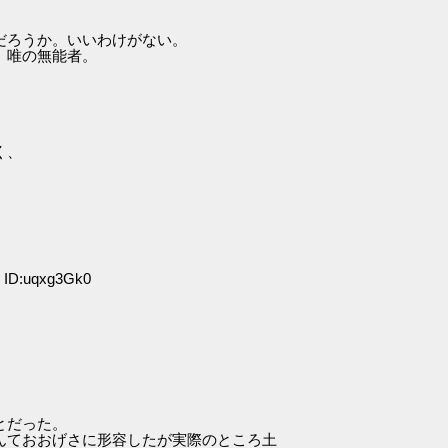
だろうか。いいわけがない。
。唯の無能者。
。
く、
 ID:uqxg3Gk0
とだった。
んておおげさに形容したが実際のところ土