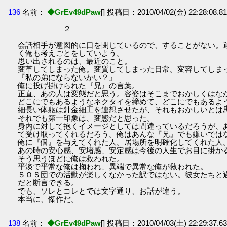
136
名前：
◆GrEv49dPaw
[] 投稿日：2010/04/02(金) 22:28:08.81 
２
会話相手が意図的に口を閉じているので、することがない。
く俺も考えごとをしていよう。
思い出されるのは、最近のこと。
変革してしまった俺。変質してしまった日常。変容してしま
『私の弟にならないかい？』
俺に投げ掛けられた『兄』の言葉。
正直、あの人は変態だと思う。容姿はそこまでおかしくはな
どこにでもあるようなネクタイを締めて、どこにでもあるよ
細長い体躯は針金細工を連想させたが、それもおかしいとは
それでも第一印象は、変態だと思った。
身内に対して抱くイメージとしては間違っているだろうが、
て受け取ってくれるだろう。俺はあんな『兄』でも嫌いでは
俺に『個』を与えてくれた人。居場所を明確化してくれた人
あの時の安心感、安堵感、安定感は今後の人生でお目に掛か
そう思うほどに俺は救われた。
平淡で平常な俺は掬われ、異端で異常な俺が救われた。
ＳＯＳ団での活動が楽しくなかった訳ではない。彼女たちと
だと断言できる。
でも、ソレとコレとでは文字通り、お話が違う。
本当に、傑作だ。
138
名前：
◆GrEv49dPaw
[] 投稿日：2010/04/03(土) 22:29:37.63 