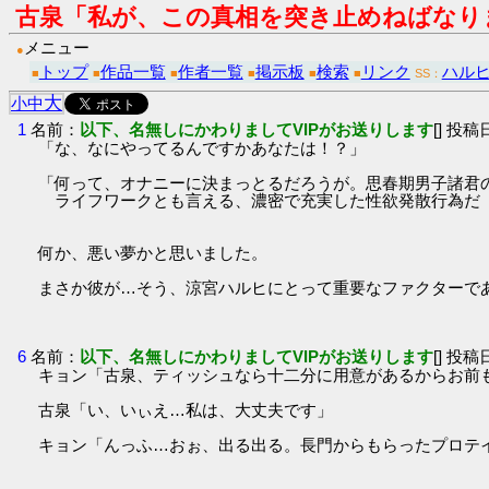
古泉「私が、この真相を突き止めねばなり
メニュー
●
トップ
作品一覧
作者一覧
掲示板
検索
リンク
ハル
■
■
■
■
■
■
SS：
大
小
中
1
名前：
以下、名無しにかわりましてVIPがお送りします
[] 投稿日
「な、なにやってるんですかあなたは！？」
「何って、オナニーに決まっとるだろうが。思春期男子諸君
ライフワークとも言える、濃密で充実した性欲発散行為だ 」
何か、悪い夢かと思いました。
まさか彼が…そう、涼宮ハルヒにとって重要なファクターで
6
名前：
以下、名無しにかわりましてVIPがお送りします
[] 投稿日
キョン「古泉、ティッシュなら十二分に用意があるからお前も
古泉「い、いぃえ…私は、大丈夫です」
キョン「んっふ…おぉ、出る出る。長門からもらったプロテ