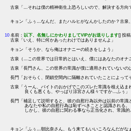
古泉「…それは僕の精神衛生上恐ろしいので、解決する方向
キョン「ふぅ…なんだ、またハルヒがなんかしたのか？古泉、長
10
名前：
以下、名無しにかわりましてVIPがお送りします
[] 投稿
古泉「いえ、特に何かあったわけではありませんよ」
キョン「そうか、なら俺はオナニーの続きをしよう」
古泉（…この世界では日常的とはいえ、僕にはあなたのオナ
古泉「長門さん、この世界の常識が僕に適用されていないの
長門「おそらく、閉鎖空間内に隔離されていたことによって
古泉「うーん、バイトのおかげでこのズレた常識を植え込ま
良くも悪くも、やっぱり涼宮さん様々ですか…ふぅ」
長門「補足して説明すると、彼の自慰行為以外は以前の常識
あなたや私の自慰行為は恥ずべきことと認識される。
しかし、彼の自慰に関わる事なら正当化され、常識的
キョン「ふぅ…朝比奈さん、もう来てもいいころなんだがなぁ」