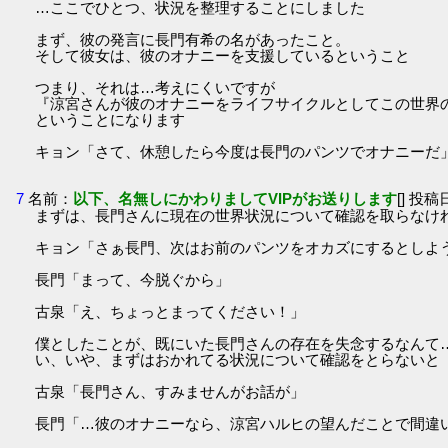
…ここでひとつ、状況を整理することにしました
まず、彼の発言に長門有希の名があったこと。
そして彼女は、彼のオナニーを支援しているということ
つまり、それは…考えにくいですが
『涼宮さんが彼のオナニーをライフサイクルとしてこの世界
ということになります
キョン「さて、休憩したら今度は長門のパンツでオナニーだ」ｺ
7
名前：
以下、名無しにかわりましてVIPがお送りします
[] 投稿日
まずは、長門さんに現在の世界状況について確認を取らなけ
キョン「さぁ長門、次はお前のパンツをオカズにするとしよ
長門「まって、今脱ぐから」
古泉「え、ちょっとまってください！」
僕としたことが、既にいた長門さんの存在を失念するなんて
い、いや、まずはおかれてる状況について確認をとらないと
古泉「長門さん、すみませんがお話が」
長門「…彼のオナニーなら、涼宮ハルヒの望んだことで間違