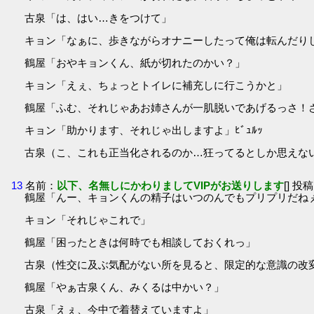
古泉「は、はい…きをつけて」
キョン「なぁに、歩きながらオナニーしたって俺は転んだりしな
鶴屋「おやキョンくん、紙が切れたのかい？」
キョン「えぇ、ちょっとトイレに補充しに行こうかと」
鶴屋「ふむ、それじゃあお姉さんが一肌脱いであげるっさ！さぁ
キョン「助かります、それじゃ出しますよ」ﾋﾞｭﾙｯ
古泉（こ、これも正当化されるのか…狂ってるとしか思えな
13
名前：
以下、名無しにかわりましてVIPがお送りします
[] 投稿
鶴屋「んー、キョンくんの精子はいつのんでもプリプリだね
キョン「それじゃこれで」
鶴屋「困ったときは何時でも相談しておくれっ」
古泉（性交に及ぶ気配がない所を見ると、限定的な意識の改
鶴屋「やぁ古泉くん、みくるは中かい？」
古泉「えぇ、今中で着替えていますよ」