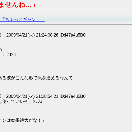
ませんね…」
ヒ「ちょっとギャン！」
：2009/04/21(火) 21:24:08.26 ID:i47a4u5B0
の
ｼｺｼｺ
ある彼がこんな形で気を違えるなんて
：2009/04/21(火) 21:28:54.21 ID:i47a4u5B0
使っていいぞ」ｼｺｼｺ
インは効果絶大だな！」