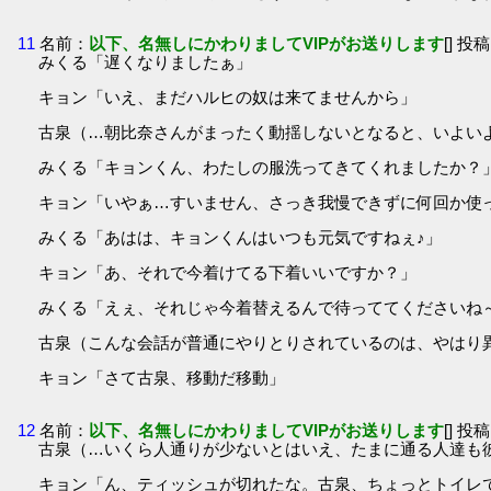
11
名前：
以下、名無しにかわりましてVIPがお送りします
[] 投稿
みくる「遅くなりましたぁ」
キョン「いえ、まだハルヒの奴は来てませんから」
古泉（…朝比奈さんがまったく動揺しないとなると、いよい
みくる「キョンくん、わたしの服洗ってきてくれましたか？
キョン「いやぁ…すいません、さっき我慢できずに何回か使
みくる「あはは、キョンくんはいつも元気ですねぇ♪」
キョン「あ、それで今着けてる下着いいですか？」
みくる「えぇ、それじゃ今着替えるんで待っててくださいね
古泉（こんな会話が普通にやりとりされているのは、やはり
キョン「さて古泉、移動だ移動」
12
名前：
以下、名無しにかわりましてVIPがお送りします
[] 投稿
古泉（…いくら人通りが少ないとはいえ、たまに通る人達も
キョン「ん、ティッシュが切れたな。古泉、ちょっとトイレで