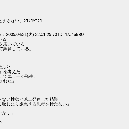
ない」ｼｺｼｺｼｺｼｺ
：2009/04/21(火) 22:01:29.70 ID:i47a4u5B0
いる
を用いている
て興奮している」
はふと
』を考えた
でエラーが発生。
された」
らない性欲と以上発達した精巣
じたり嫌悪する思考を持たない」
すか…」
で