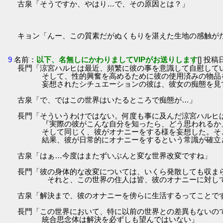
古泉「そうですか、やはり…で、その原因とは？」
キョン「んー、この質素だがぬくもりを湛えた生地の感触がたまら
9
名前：
以下、名無しにかわりましてVIPがお送りします
[] 投稿日
長門「涼宮ハルヒは最近、頻繁に彼の事を意識して自慰して
そして、性的興奮を高めるために彼の使用済みの物品
妄想されたシチュエーションの彼は、彼女の痴態を見
古泉「で、ではこの世界はいたるところで痴態が…」
長門「そういうわけではない。何度も事に及んだ涼宮ハルヒ
『実際の彼がこんな自分を知ったら、どう思われるか
そして同じく、彼がオナニーをする様を妄想した。そこ
結果、彼が日常的にオナニーをするという常識が確立
古泉「はぁ…今度はまたずいぶんと変な世界改変ですね」
長門「彼の身体的な改変については、いくら発散しても収ま
それと、この世界の住人は皆、彼のオナニーに対して恥
古泉「解決まで、彼のオナニーを傍らに生活するってことで
長門「この世界において、特に以前の世界との差異もないの
統合思念体は解決を必ずしも望んではいない」