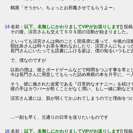
鶴屋「そうかい、ちょっとお邪魔させてもらうよー」
14
名前：
以下、名無しにかわりましてVIPがお送りします
[] 投稿
その後、涼宮さんも交えてＳＯＳ団の活動が始まりました。
といっても涼宮さんは例のごとく団長席に座って、今後の活
朝比奈さんは時々お茶を淹れなおしたり、涼宮さんにちょっ
長門さんにいたっても読書にふける姿は、僕の知るいつもど
で、僕なのですが
以前の僕は、彼とボードゲームなどで時間をつぶす事を常と
今は長門さんに用意してもらった詰め将棋の本を片手に、一
そう、彼に施された改変である『日常的なオナニー』を続け
彼の手はカウパーが乾くことがなく潤い、もし一緒に駒など
涼宮さん達には、肌が弱くてかぶれてしまうのでと理由をつ
…一刻も早く、元通りの日常を送りたいものです
16
名前：
以下、名無しにかわりましてVIPがお送りします
[] 投稿