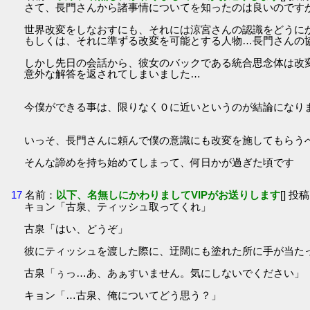
さて、長門さんから諸事情についてを知ったのは良いのです
世界改変をしなおすにも、それには涼宮さんの認識をどうに
もしくは、それに準ずる改変を可能とする人物…長門さんの
しかし先日の会話から、彼女のバックである統合思念体は改
意外な解答を返されてしまいました…
今僕ができる事は、限りなく０に近いというのが結論になり
いっそ、長門さんに頼んで僕の意識にも改変を施してもらう
そんな諦めを持ち始めてしまって、何日かが過ぎた頃です
17
名前：
以下、名無しにかわりましてVIPがお送りします
[] 投稿
キョン「古泉、ティッシュ取ってくれ」
古泉「はい、どうぞ」
彼にティッシュを渡した際に、迂闊にも塗れた所に手が当た
古泉「ぅっ…あ、あぁすいません。気にしないでください」
キョン「…古泉、俺についてどう思う？」