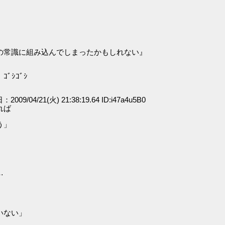
の常識に組み込んでしまったかもしれない』
ﾞｼｺﾞｼ
：2009/04/21(火) 21:38:19.64 ID:i47a4u5B0
れば
う」
…
いない」