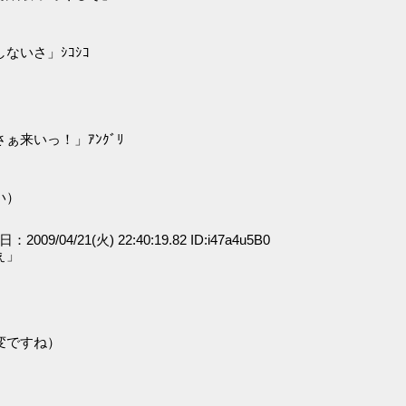
いさ」ｼｺｼｺ
来いっ！」ｱﾝｸﾞﾘ
い）
日：2009/04/21(火) 22:40:19.82 ID:i47a4u5B0
ぇ」
変ですね）