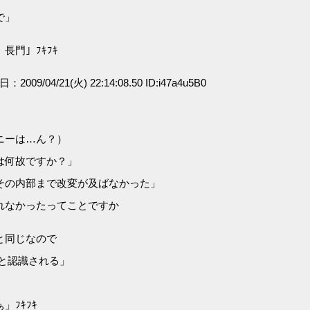
で」
門」ﾌｷﾌｷ
日：2009/04/21(火) 22:14:08.50 ID:i47a4u5B0
ニーは…ん？）
は何故ですか？」
その内部まで改変が及ばなかった」
れなかったってことですか
と同じなので
と認識される」
ﾌｷﾌｷ