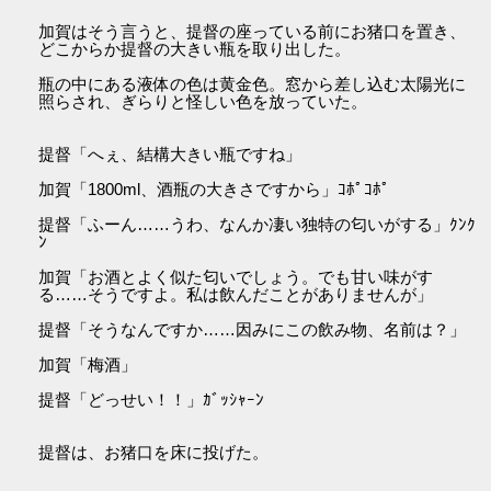
加賀はそう言うと、提督の座っている前にお猪口を置き、
どこからか提督の大きい瓶を取り出した。
瓶の中にある液体の色は黄金色。窓から差し込む太陽光に
照らされ、ぎらりと怪しい色を放っていた。
提督「へぇ、結構大きい瓶ですね」
加賀「1800ml、酒瓶の大きさですから」ｺﾎﾟｺﾎﾟ
提督「ふーん……うわ、なんか凄い独特の匂いがする」ｸﾝｸ
ﾝ
加賀「お酒とよく似た匂いでしょう。でも甘い味がす
る……そうですよ。私は飲んだことがありませんが」
提督「そうなんですか……因みにこの飲み物、名前は？」
加賀「梅酒」
提督「どっせい！！」ｶﾞｯｼｬｰﾝ
提督は、お猪口を床に投げた。