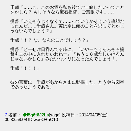
千歳「……こ、このお酒を私も後でご一緒したいってこと
をかしら？ もしそうなら流石提督、ご慧眼です……」
提督「いえそうじゃなくて……っていうかそういう魂胆だ
ったんだ……千歳さん。実は別に俺のことを思ってとかじ
ゃないんでしょう？」
千歳「！？ な、なんのことでしょう？」
提督「どーせ昨日呑んでる時に、『いやーもうそろそろ提
督もこの中に入れたいわねー』『もう１８歳だしいけるん
じゃないかしら』みたいなノリになったんでしょう！」
千歳「！！！」
彼の言葉に、千歳があからさまに動揺した。どうやら図星
であったようである。
7
名前：
◆I5g6t6J2Ls
[saga] 投稿日：2014/04/05(土)
00:33:59.09 ID:waeO+aC10