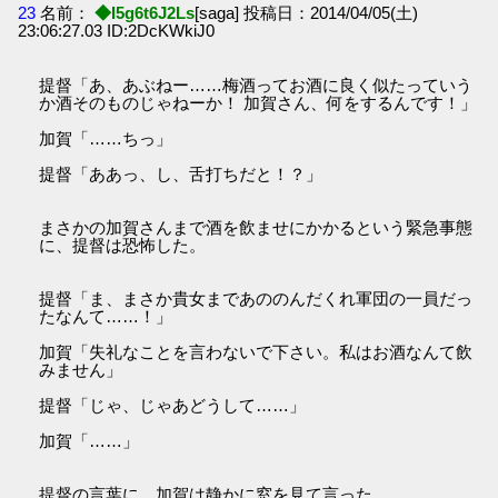
23
名前：
◆I5g6t6J2Ls
[saga] 投稿日：2014/04/05(土)
23:06:27.03 ID:2DcKWkiJ0
提督「あ、あぶねー……梅酒ってお酒に良く似たっていう
か酒そのものじゃねーか！ 加賀さん、何をするんです！」
加賀「……ちっ」
提督「ああっ、し、舌打ちだと！？」
まさかの加賀さんまで酒を飲ませにかかるという緊急事態
に、提督は恐怖した。
提督「ま、まさか貴女まであののんだくれ軍団の一員だっ
たなんて……！」
加賀「失礼なことを言わないで下さい。私はお酒なんて飲
みません」
提督「じゃ、じゃあどうして……」
加賀「……」
提督の言葉に、加賀は静かに窓を見て言った。