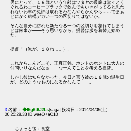
男にとって、１８歳という年齢はツタヤの暖簾は堂々とく
ぐれるわコーヒーブラックで飲んでもいきがってると思わ
れないわ車の免許は取れるわなんやらかんやら……でまぁ
とにかく結構デカい一つの区切りではないか。
そんな自分に訪れた新たなる一つの区切りを忘れてしまう
とは何事か――そう思いながら、提督は服を着替え始め
た。
提督「（俺が、１８ね……）」
これからこんどこそ、正真正銘、ホントのホントに大人の
仲間いりなんだなぁ……なーんてことを考える提督。
しかし彼は知らなかった。今日と言う彼の１８歳の誕生日
が、どのようなものになるかなんて――。
3
名前：
◆I5g6t6J2Ls
[saga] 投稿日：2014/04/05(土)
00:29:28.33 ID:waeO+aC10
―ちょっと後：食堂―