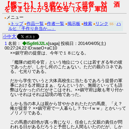
【艦これ】１８歳なりたて提督 対 酒
を飲ませたがる軽空母（水母）軍団
メニュー
●
トップ
作品一覧
作者一覧
掲示板
検索
リンク
ハ
■
■
■
■
■
■
SS：
ルヒ「手作り弁当か…」
大
小
中
1
名前：
◆I5g6t6J2Ls
[saga] 投稿日：2014/04/05(土)
00:27:24.22 ID:waeO+aC10
××鎮守府の提督は、今年で１８になる。
「艦隊の総司令官」という地位につくには若すぎる年の彼
であったが、しかし何のこたぁない。ただの親のコネであ
る。七光りである。
だから学生でいうと大体高校生に当たるであろう提督の軍
事における才能はまぁ、なんというか、無能といっても語
弊はなかったのだがそこはそれ。××鎮守府は敵も寄り付か
ないそれはそれは辺境の地であった。
しかも当の本人は親から甘やかされたただの馬鹿、「え？
俺が提督？ ××鎮守府で一人暮らし？ ｳｪｰｲｗｗ」とかいって
ノリノリである。
この馬鹿の顔色が真っ青になり、任命した父親の責任が問
われる日があるだろうと予想した人間もいたのだが、しか