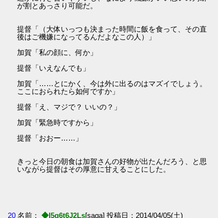
が割とあっさり可能だ。
提督「（大体いっつも決まった時間に飯を食って、その直
後はご機嫌になってるんだよなこの人）」
加賀「私の顔に、何か」
提督「いえなんでも」
加賀「……とにかく、今は外に出るのはマズイでしょう。
ここにおられたら如何ですか」
提督「え、マジで？ いいの？」
加賀「緊急時ですから」
提督「おおー……」
きっと今日の朝食は加賀さんの好物が出たんだろう、と思
いながら提督はその厚意に甘えることにした。
20
名前：
◆I5g6t6J2Ls
[saga] 投稿日：2014/04/05(土)