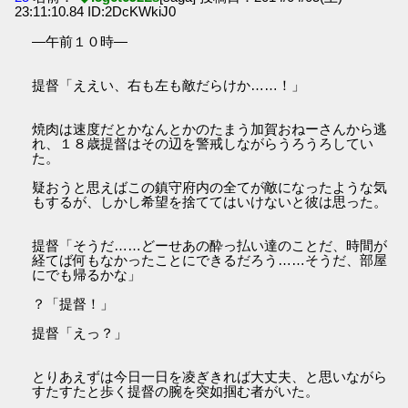
23:11:10.84 ID:2DcKWkiJ0
―午前１０時―
提督「ええい、右も左も敵だらけか……！」
焼肉は速度だとかなんとかのたまう加賀おねーさんから逃
れ、１８歳提督はその辺を警戒しながらうろうろしてい
た。
疑おうと思えばこの鎮守府内の全てが敵になったような気
もするが、しかし希望を捨ててはいけないと彼は思った。
提督「そうだ……どーせあの酔っ払い達のことだ、時間が
経てば何もなかったことにできるだろう……そうだ、部屋
にでも帰るかな」
？「提督！」
提督「えっ？」
とりあえずは今日一日を凌ぎきれば大丈夫、と思いながら
すたすたと歩く提督の腕を突如掴む者がいた。