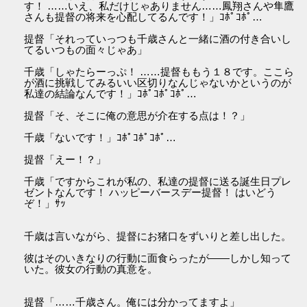
す！ ……いえ、私だけじゃありません……鳳翔さんや隼鷹
さんも提督の将来を心配してるんです！」ｺﾎﾟｺﾎﾟ…
提督「それっていっつも千歳さんと一緒に酒の付き合いし
てるいつもの面々じゃあ」
千歳「しゃたらーっぷ！ ……提督ももう１８です。ここら
が酒に挑戦してみるいい区切りなんじゃないかというのが
私達の結論なんです！」ｺﾎﾟｺﾎﾟｺﾎﾟ…
提督「そ、そこに俺の意思が介在する点は！？」
千歳「ないです！」ｺﾎﾟｺﾎﾟｺﾎﾟ…
提督「えー！？」
千歳「ですからこれが私の、私達の提督に送る誕生日プレ
ゼントなんです！ ハッピーバースデー提督！ はいどう
ぞ！」ｻｯ
千歳は言いながら、提督にお猪口をずいりと差し出した。
彼はそのいきなりの行動に面食らったが――しかし知って
いた。彼女の行動の真意を。
提督「……千歳さん。俺には分かってますよ」