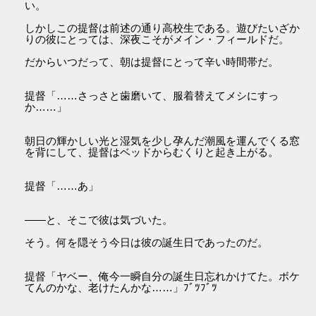
い。
しかしこの提督は前述の通り高校生である。遊びたいざか
りの彼にとっては、深夜こそがメイン・フィールドだ。
だからいつだって、朝は提督にとって辛い時間帯だ。
提督「……さっさと歯磨いて、服着替えてメシにすっ
か……」
朝日の輝かしい光と湿気を少し孕んだ潮風を運んでくる窓
を背にして、提督はベッドからむくりと起き上がる。
提督「……あ」
――と、そこで彼は気づいた。
そう。何を隠そう今日は彼の誕生日であったのだ。
提督「ヤベー、俺今一瞬自分の誕生日忘れかけてた。ボケ
てんのかな、老けたんかな……」ﾌﾞﾂﾌﾞﾂ