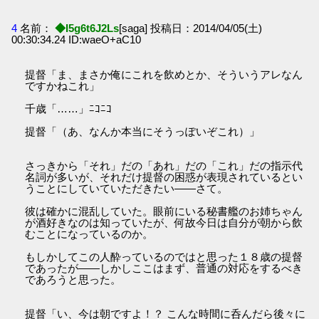
4
名前：
◆I5g6t6J2Ls
[saga] 投稿日：2014/04/05(土)
00:30:34.24 ID:waeO+aC10
提督「ま、まさか俺にこれを飲めとか、そういうアレなん
ですかねこれ」
千歳「……」ﾆｺﾆｺ
提督「（あ、なんか本当にそうっぽいぞこれ）」
さっきから「それ」だの「あれ」だの「これ」だの指示代
名詞が多いが、それだけ提督の困惑が表現されているとい
うことにしていていただきたい――さて。
彼は確かに混乱していた。眼前にいる秘書艦のお姉ちゃん
が酒好きなのは知っていたが、何故今日は自分が朝から飲
むことになっているのか。
もしかしてこの人酔っているのではと思った１８歳の提督
であったが――しかしここはまず、普通の対応をするべき
であろうと思った。
提督「い、今は朝ですよ！？ こんな時間に呑んだら後々に