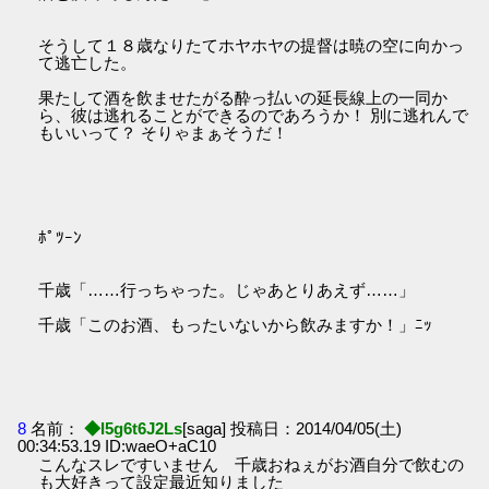
そうして１８歳なりたてホヤホヤの提督は暁の空に向かっ
て逃亡した。
果たして酒を飲ませたがる酔っ払いの延長線上の一同か
ら、彼は逃れることができるのであろうか！ 別に逃れんで
もいいって？ そりゃまぁそうだ！
ﾎﾟﾂｰﾝ
千歳「……行っちゃった。じゃあとりあえず……」
千歳「このお酒、もったいないから飲みますか！」ﾆｯ
8
名前：
◆I5g6t6J2Ls
[saga] 投稿日：2014/04/05(土)
00:34:53.19 ID:waeO+aC10
こんなスレですいません 千歳おねぇがお酒自分で飲むの
も大好きって設定最近知りました