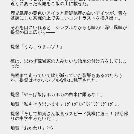
近くにあった沢庵をご飯の上に載せた。
鹿児島産の黄色いアイツと新潟県産の白いアイツが、青を
基調にした茶碗の上で美しいコントラストを描き出す。
それを口にいれると、シンプルながらも味わい深い風味が
提督の口に広がり――
提督「うん、うまいゾ！」
彼は、思わず荒岩家の人みたいな語尾の付け方をしてしま
った。
先程まで走っていて腹が減っていた影響もあるのだろう
か、提督はそのシンプルな味に魅了された。
提督「やっぱ飯はホカホカの白米に限るな！」
加賀「私もそう思います」ﾓｸﾞﾓｸﾞﾓｸﾞﾓｸﾞﾓｸﾞﾓｸﾞﾓｸﾞ…
提督「そして加賀さん飯食うスピード異様に速ェ！ 部活帰
りの中学生みたいだ！」
加賀「おかわり」ｼｭﾝ