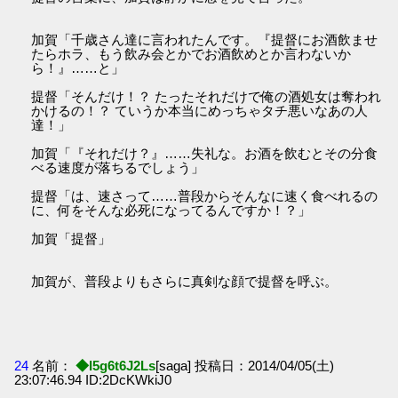
加賀「千歳さん達に言われたんです。『提督にお酒飲ませ
たらホラ、もう飲み会とかでお酒飲めとか言わないか
ら！』……と」
提督「そんだけ！？ たったそれだけで俺の酒処女は奪われ
かけるの！？ ていうか本当にめっちゃタチ悪いなあの人
達！」
加賀「『それだけ？』……失礼な。お酒を飲むとその分食
べる速度が落ちるでしょう」
提督「は、速さって……普段からそんなに速く食べれるの
に、何をそんな必死になってるんですか！？」
加賀「提督」
加賀が、普段よりもさらに真剣な顔で提督を呼ぶ。
24
名前：
◆I5g6t6J2Ls
[saga] 投稿日：2014/04/05(土)
23:07:46.94 ID:2DcKWkiJ0