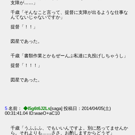
支障が……」
千歳「そんなこと言って、提督に支障が出るような仕事な
んてないじゃないですか」
提督「！！」
図星であった。
千歳「書類作業とかもぜーんぶ私達に丸投げしちゃうし」
提督「！！！」
図星であった。
5
名前：
◆I5g6t6J2Ls
[saga] 投稿日：2014/04/05(土)
00:31:41.04 ID:waeO+aC10
千歳「うふふふ、でもいいんですよ。別に怒ってませんか
ら。それよりも……ささ、お酌しますからどうぞ」