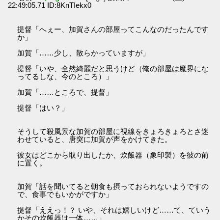
22:49:05.71 ID:8KnTIekx0
提督「へぇー、加賀さんの部屋ってこんなのだったんです
か」
加賀「……少し、散らかっていますが」
提督「いや、全然綺麗だと思うけど（俺の部屋は魔界にな
ってるしな、今のところ）」
加賀「……ところで、提督」
提督「はい？」
そうして殺風景な加賀の部屋に視線をきょろきょろとさ迷
わせていると、唐突に加賀が声をかけてきた。
彼女はどこから取り出したか、炊飯器（象印製）を彼の前
に置く。
加賀「話を聞いてると朝食も摂っておられないようですの
で、食事でもいかがですか」
提督「ええっ！？ いや、それは嬉しいけど……て、ていう
かその炊飯器は一体……」