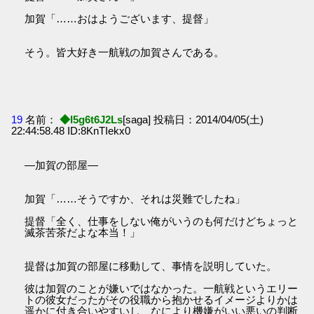
加賀「……おはようございます、提督」
そう。皆大好き一航戦の加賀さんである。
19
名前：
◆I5g6t6J2Ls
[saga] 投稿日：2014/04/05(土)
22:44:58.48 ID:8KnTIekx0
―加賀の部屋―
加賀「……そうですか、それは災難でしたね」
提督「全く、仕事をしない俺がいうのも何だけどちょっと
滅茶苦茶だよな本当！」
提督は加賀の部屋に移動して、事情を説明していた。
彼は加賀のことが嫌いではなかった。一航戦というエリー
トの彼女だったがその役職から抱かせるイメージよりかは
遥かに付き合いやすいし、なにより機嫌がいい悪いの判断