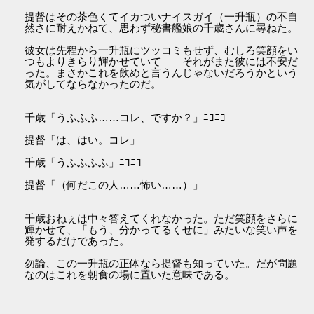
提督はその茶色くてイカついナイスガイ（一升瓶）の不自
然さに耐えかねて、思わず秘書艦娘の千歳さんに尋ねた。
彼女は先程から一升瓶にツッコミもせず、むしろ笑顔をい
つもよりきらり輝かせていて――それがまた彼には不安だ
った。まさかこれを飲めと言うんじゃないだろうかという
気がしてならなかったのだ。
千歳「うふふふ……コレ、ですか？」ﾆｺﾆｺ
提督「は、はい。コレ」
千歳「うふふふふ」ﾆｺﾆｺ
提督「（何だこの人……怖い……）」
千歳おねぇは中々答えてくれなかった。ただ笑顔をさらに
輝かせて、「もう、分かってるくせに」みたいな笑い声を
発するだけであった。
勿論、この一升瓶の正体なら提督も知っていた。だが問題
なのはこれを朝食の場に置いた意味である。