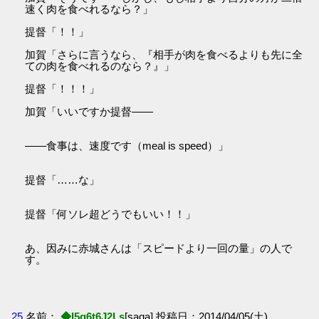
速く肉を食べれるなら？」
提督「！！」
加賀「さらに言うなら、『相手が肉を食べるよりも先に全
ての肉を食べれるのなら？』」
提督「！！！」
加賀「いいですか提督――
――食事は、速度です（meal is speed）」
提督「……な」
提督「何ソレ超どうでもいい！！」
あ、因みに赤城さんは「スピードより一回の量」の人で
す。
25
名前：
◆I5g6t6J2Ls
[saga] 投稿日：2014/04/05(土)