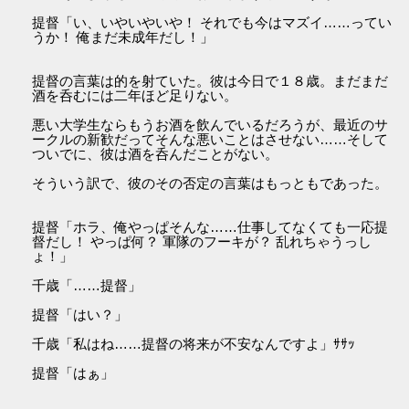
提督「い、いやいやいや！ それでも今はマズイ……ってい
うか！ 俺まだ未成年だし！」
提督の言葉は的を射ていた。彼は今日で１８歳。まだまだ
酒を呑むには二年ほど足りない。
悪い大学生ならもうお酒を飲んでいるだろうが、最近のサ
ークルの新歓だってそんな悪いことはさせない……そして
ついでに、彼は酒を呑んだことがない。
そういう訳で、彼のその否定の言葉はもっともであった。
提督「ホラ、俺やっぱそんな……仕事してなくても一応提
督だし！ やっぱ何？ 軍隊のフーキが？ 乱れちゃうっし
ょ！」
千歳「……提督」
提督「はい？」
千歳「私はね……提督の将来が不安なんですよ」ｻｻｯ
提督「はぁ」