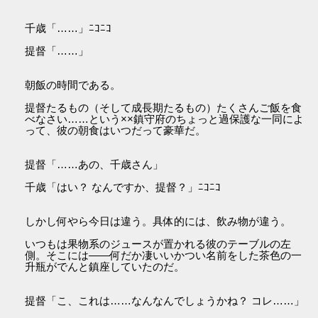
千歳「……」ﾆｺﾆｺ
提督「……」
朝飯の時間である。
提督たるもの（そして成長期たるもの）たくさんご飯を食
べなさい……という××鎮守府のちょっと過保護な一同によ
って、彼の朝食はいつだって豪華だ。
提督「……あの、千歳さん」
千歳「はい？ なんですか、提督？」ﾆｺﾆｺ
しかし何やら今日は違う。具体的には、飲み物が違う。
いつもは果物系のジュースが置かれる彼のテーブルの左
側。そこには――何だか凄いいかつい名前をした茶色の一
升瓶がでんと鎮座していたのだ。
提督「こ、これは……なんなんでしょうかね？ コレ……」