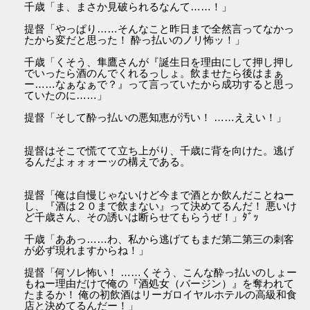
千歳「ま、まさか見破られるなんて……！」
提督「やっぱり……そんなこと昨日まで全然言ってなかっ
たから変だと思った！ 酔っ払いのノリ怖ッ！」
千歳「くそう、隼鷹さんが『誕生日を理由にして押し押し
でいったら酒のんでくれるっしょ。飲ませたら後はまぁ
ー……なぁなぁで？』って言っていたから成功すると思っ
ていたのに……」
提督「そして酔っ払いの悪知恵が汚い！ ……ええい！」
提督はそこで慌てて立ち上がり、千歳に背を向けた。逃げ
るんだよォォォーッの構えである。
提督「俺は自慢じゃないけど今まで酒とか飲んだことねー
し、『酒は２０まで飲まない』って決めてるんだ！ 悪いけ
ど千歳さん、その誘いは断らせてもらうぜ！」ﾀﾞｯ
千歳「ああっ……わ、私から逃げてもまだ第二第三の刺客
が必ず現れますからね！」
提督「何ソレ怖い！ ……くそう、こんな酔っ払いのしょー
もねー理由だけで俺の『酒処女（バージン）』を奪われて
たまるか！ 俺の初飲酒はリーガロイヤルホテルの高級和食
店と決めてるんだー！」