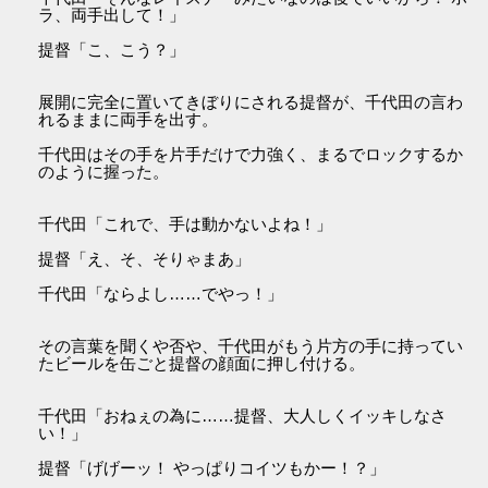
ラ、両手出して！」
提督「こ、こう？」
展開に完全に置いてきぼりにされる提督が、千代田の言わ
れるままに両手を出す。
千代田はその手を片手だけで力強く、まるでロックするか
のように握った。
千代田「これで、手は動かないよね！」
提督「え、そ、そりゃまあ」
千代田「ならよし……でやっ！」
その言葉を聞くや否や、千代田がもう片方の手に持ってい
たビールを缶ごと提督の顔面に押し付ける。
千代田「おねぇの為に……提督、大人しくイッキしなさ
い！」
提督「げげーッ！ やっぱりコイツもかー！？」