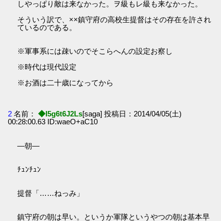
しやっぱり敵は来なかった。ヲ級もレ級も来なかった。
そういう訳で、××鎮守府の高校生提督はその存在を許され
ているのである。
※軍事系には疎いのでそこらへんの設定お察し
※時代は現代設定
※お酒は二十歳になってから
2
名前：
◆I5g6t6J2Ls
[saga] 投稿日：2014/04/05(土)
00:28:00.63 ID:waeO+aC10
―朝―
ﾁｭﾝﾁｭﾝ
提督「……ねっみ」
鎮守府の朝は早い。というか軍隊というやつの朝は基本早