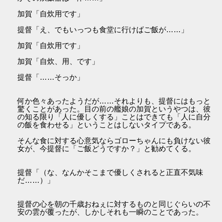
加賀「自炊用です」
提督「え、でもいっつも食堂に行けばご飯が……」
加賀「自炊用です」
加賀「自炊、用、です」
提督「……そっか」
何か色々あったようだが……それよりも、提督にはもっと
驚くことがあった。目の前の艦娘の加賀というやつは、彼
の知る限り「人に優しくする」ことはできても「人に自分
の飯を食わせる」ということはしないタイプである。
そんな食に対する心意気ならゴローちゃんにも負けない彼
女が、今提督に「ご飯どうですか？」と勧めてくる。
提督「（な、なんかそこまで優しくされると正直不気味
だ……）」
提督の心を朝の千歳おねぇに対するものと同じぐらいの不
安の雲が覆ったが、しかしそれも一瞬のことであった。