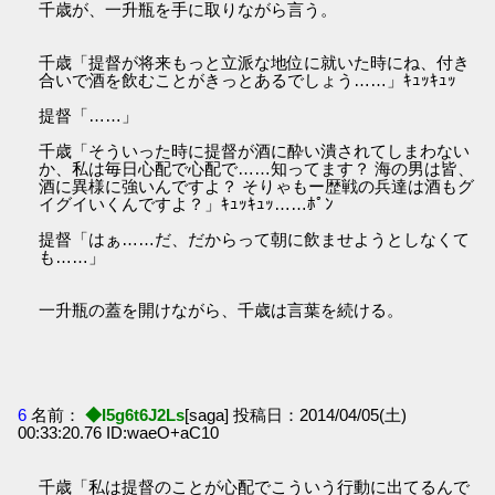
千歳が、一升瓶を手に取りながら言う。
千歳「提督が将来もっと立派な地位に就いた時にね、付き
合いで酒を飲むことがきっとあるでしょう……」ｷｭｯｷｭｯ
提督「……」
千歳「そういった時に提督が酒に酔い潰されてしまわない
か、私は毎日心配で心配で……知ってます？ 海の男は皆、
酒に異様に強いんですよ？ そりゃもー歴戦の兵達は酒もグ
イグイいくんですよ？」ｷｭｯｷｭｯ……ﾎﾟﾝ
提督「はぁ……だ、だからって朝に飲ませようとしなくて
も……」
一升瓶の蓋を開けながら、千歳は言葉を続ける。
6
名前：
◆I5g6t6J2Ls
[saga] 投稿日：2014/04/05(土)
00:33:20.76 ID:waeO+aC10
千歳「私は提督のことが心配でこういう行動に出てるんで