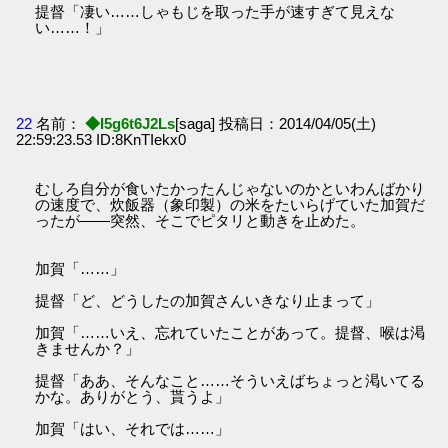
提督「凄い……しゃもじを取った手が速すぎて見えな
い……！」
22
名前：
◆I5g6t6J2Ls
[saga] 投稿日：2014/04/05(土)
22:59:23.53 ID:8KnTIekx0
むしろ自分が食いたかったんじゃないのかといわんばかり
の速度で、炊飯器（象印製）の米をたいらげていた加賀だ
ったが――突然、そこでピタリと動きを止めた。
加賀「……」
提督「ど、どうしたの加賀さんいきなり止まって」
加賀「……いえ、忘れていたことがあって。提督、喉は渇
きませんか？」
提督「ああ、そんなこと……そういえばちょっと渇いてる
かな。ありがとう、貰うよ」
加賀「はい、それでは……」