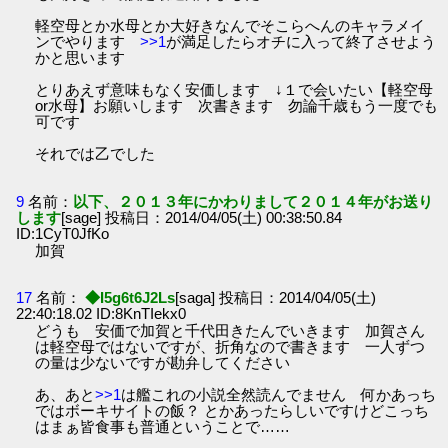
軽空母とか水母とか大好きなんでそこらへんのキャラメイ
ンでやります
>>1
が満足したらオチに入って終了させよう
かと思います
とりあえず意味もなく安価します ↓１で会いたい【軽空母
or水母】お願いします 次書きます 勿論千歳もう一度でも
可です
それでは乙でした
9
名前：
以下、２０１３年にかわりまして２０１４年がお送り
します
[sage] 投稿日：2014/04/05(土) 00:38:50.84
ID:1CyT0JfKo
加賀
17
名前：
◆I5g6t6J2Ls
[saga] 投稿日：2014/04/05(土)
22:40:18.02 ID:8KnTIekx0
どうも 安価で加賀と千代田きたんでいきます 加賀さん
は軽空母ではないですが、折角なので書きます 一人ずつ
の量は少ないですが勘弁してください
あ、あと
>>1
は艦これの小説全然読んでません 何かあっち
ではボーキサイトの飯？ とかあったらしいですけどこっち
はまぁ皆食事も普通ということで……