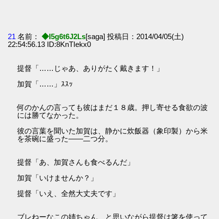
21
名前：
◆I5g6t6J2Ls
[saga] 投稿日：2014/04/05(土)
22:54:56.13 ID:8KnTIekx0
提督「……じゃあ、ありがたく戴きます！」
加賀「……」ｽｽｯ
何のかんの言っても彼はまだ１８歳。押し寄せる食欲の波
には勝てなかった。
彼の言葉を聞いた加賀は、静かに炊飯器（象印製）から米
を茶碗に盛った――二つ分。
提督「あ、加賀さんも食べるんだ」
加賀「いけませんか？」
提督「いえ、全然大丈夫です」
ブレねーなこの姉ちゃん、と思いながら提督は箸を使って