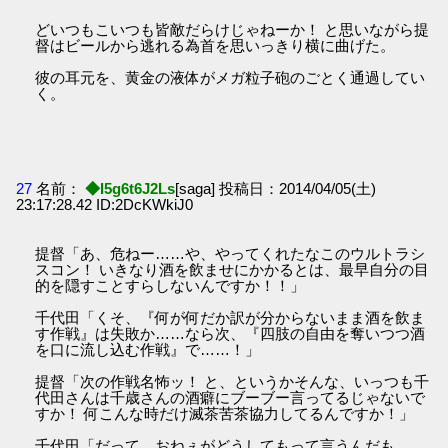
どいつもこいつも皆敵だらけじゃねーか！ と思いながら提
督はビールから逃れる為首を思いっきり横に曲げた。
彼の耳元を、黄金の液体がメガ粒子砲のごとく通過してい
く。
27
名前：
◆I5g6t6J2Ls
[saga] 投稿日：2014/04/05(土)
23:17:28.42 ID:2DcKWkiJ0
提督「あ、危ねー……や、やってくれたなこのウルトラシ
スコン！ いきなり酒を飲ませにかかるとは、最早自分の目
的を隠すことすらしないんですか！！」
千代田「くそ、『何が何だか訳が分からないまま酒を飲ま
す作戦』は失敗か……なら次、『四肢の自由を奪いつつ酒
を口に流し込む作戦』で……！」
提督「次の作戦名怖ッ！ と、というかそんな、いっつも千
代田さんは千歳さんの酒癖にブーブー言ってるじゃないで
すか！ 何こんな時だけ滅茶苦茶協力してるんですか！」
千代田「だって、おねぇがどうしてもって言うんだも