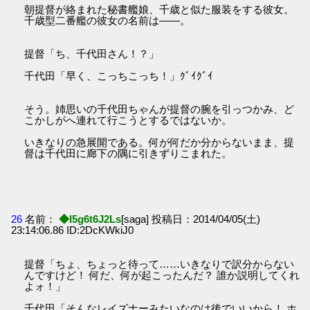
朝提督が絡まれた秘書艦娘、千歳と似た服装をする彼女。
千歳型二番艦の彼女の名前は――。
提督「ち、千代田さん！？」
千代田「早く、こっちこっち！」ｸﾞｲｸﾞｲ
そう。姉思いの千代田ちゃんが提督の腕を引っつかみ、ど
こかしがへ連れて行こうとするではないか。
いきなりの急展開である。何が何だか分からないまま、提
督は千代田に廊下の隅に引きずりこまれた。
26
名前：
◆I5g6t6J2Ls
[saga] 投稿日：2014/04/05(土)
23:14:06.86 ID:2DcKWkiJ0
提督「ちょ、ちょっと待って……いきなりで訳分からない
んですけど！ 何だ、何が起こったんだ？ 誰か説明してくれ
よォ！」
千代田「そんなレイズナーみたいなのは後でいいから！ ホ