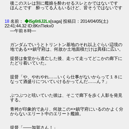
後このスレは別に艦娘を酔わせるスレとかではないです
ほんとです 酔ってる人もいるけど、皆そうではないです
18
名前：
◆I5g6t6J2Ls
[saga] 投稿日：2014/04/05(土)
22:41:44.32 ID:8KnTIekx0
―午前８時―
ガンダムでいうとトリントン基地のそれ以上ぐらい辺境の
地である××鎮守府は、何故か土地面積だけは異様に広い。
提督は食堂から逃亡した後、走って走ってどこかの廊下に
たどり着いていた。
提督「や、やれやれ……いくら仕事がないからって１８に
なって酒盛りについていけるかってんだ……ん？」
ぶつぶつと呟いていた彼は、そこで廊下を歩く人影を発見
する。
青袴が印象的であり、何故この××鎮守府にいるのかよく分
からないエリート中のエリート艦娘。
提督「――加賀さん！」