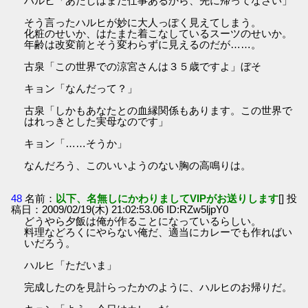
ハルヒ「あたしはまだ仕事あるから、先に帰ってなさい」
そう言ったハルヒが妙に大人っぽく見えてしまう。
化粧のせいか、はたまた着こなしているスーツのせいか。
年齢は改変前とそう変わらずに見えるのだが……。
古泉「この世界での涼宮さんは３５歳ですよ」ぼそ
キョン「なんだって？」
古泉「しかもあなたとの血縁関係もあります。この世界で
はれっきとした実母なのです」
キョン「……そうか」
なんだろう、このいいようのない胸の高鳴りは。
48
名前：
以下、名無しにかわりましてVIPがお送りします
[] 投
稿日：2009/02/19(木) 21:02:53.06 ID:RZw5ljpY0
どうやら夕飯は俺が作ることになっているらしい。
料理などろくにやらない俺だ、適当にカレーでも作ればい
いだろう。
ハルヒ「ただいま」
完成したのを見計らったかのように、ハルヒのお帰りだ。