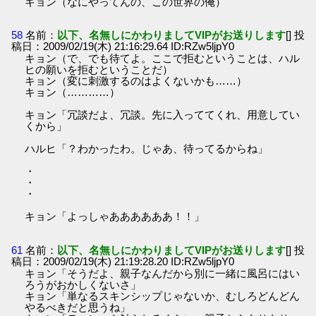
キョン（なにやってんの、この世界の俺）
58
名前：
以下、名無しにかわりましてVIPがお送りします
[] 投
稿日：2009/02/19(木) 21:16:29.64 ID:RZw5ljpY0
キョン（で、でも待てよ。ここで拒むということは、ハル
ヒの願いを拒むということだ）
キョン（変に刺激するのはよくないかも……）
キョン（…………）
キョン「冗談だよ、冗談。先に入っててくれ、用意してい
くから」
ハルヒ「？わかったわ。じゃあ、待ってるからね」
・
・
・
キョン「よっしゃああああああ！！」
61
名前：
以下、名無しにかわりましてVIPがお送りします
[] 投
稿日：2009/02/19(木) 21:19:28.20 ID:RZw5ljpY0
キョン「そうだよ、親子なんだから別に一緒に風呂にはい
ろうがおかしくないさ」
キョン「単なるスキンシップじゃないか、むしろどんどん
やるべきだと思うね」