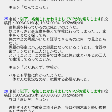
キョン「なんてこった」
25
名前：
以下、名無しにかわりましてVIPがお送りします
[] 投
稿日：2009/02/19(木) 19:57:00.94 ID:RZw5ljpY0
違和感を持っているのは俺だけのようだ。
妹はさっさと身支度を整えて学校に行ってしまったし、家
中をくまなく探しても、
俺の本当の両親がいたと証明できるものは何一つ見当たら
ない。
両親の寝室はハルヒの部屋になっているようだし、食器や
歯ブラシなども三人分しかない。
ということは、この世界では本当に俺と妹とハルヒの三人
で生活してるってことか。
キョン「とりあえず、学校か」
ハルヒも学校に向かったようだ。
一体どんな状況なのか、把握する必要があった。
28
名前：
以下、名無しにかわりましてVIPがお送りします
[] 投
稿日：2009/02/19(木) 20:03:00.28 ID:RZw5ljpY0
谷口「遅いぞ、キョン」
遅刻ぎりぎりで教室に滑り込み、谷口や国木田と軽い挨拶
をして席につく。