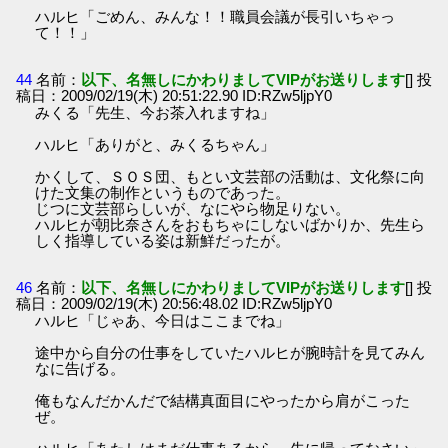
ハルヒ「ごめん、みんな！！職員会議が長引いちゃっ
て！！」
44
名前：
以下、名無しにかわりましてVIPがお送りします
[] 投
稿日：2009/02/19(木) 20:51:22.90 ID:RZw5ljpY0
みくる「先生、今お茶入れますね」
ハルヒ「ありがと、みくるちゃん」
かくして、ＳＯＳ団、もとい文芸部の活動は、文化祭に向
けた文集の制作というものであった。
じつに文芸部らしいが、なにやら物足りない。
ハルヒが朝比奈さんをおもちゃにしないばかりか、先生ら
しく指導している姿は新鮮だったが。
46
名前：
以下、名無しにかわりましてVIPがお送りします
[] 投
稿日：2009/02/19(木) 20:56:48.02 ID:RZw5ljpY0
ハルヒ「じゃあ、今日はここまでね」
途中から自分の仕事をしていたハルヒが腕時計を見てみん
なに告げる。
俺もなんだかんだで結構真面目にやったから肩がこった
ぜ。