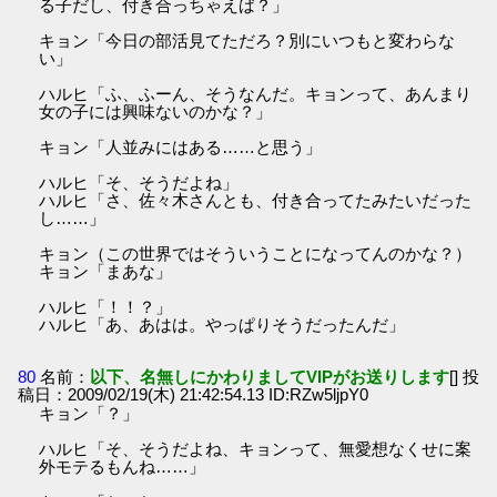
る子だし、付き合っちゃえば？」
キョン「今日の部活見てただろ？別にいつもと変わらな
い」
ハルヒ「ふ、ふーん、そうなんだ。キョンって、あんまり
女の子には興味ないのかな？」
キョン「人並みにはある……と思う」
ハルヒ「そ、そうだよね」
ハルヒ「さ、佐々木さんとも、付き合ってたみたいだった
し……」
キョン（この世界ではそういうことになってんのかな？）
キョン「まあな」
ハルヒ「！！？」
ハルヒ「あ、あはは。やっぱりそうだったんだ」
80
名前：
以下、名無しにかわりましてVIPがお送りします
[] 投
稿日：2009/02/19(木) 21:42:54.13 ID:RZw5ljpY0
キョン「？」
ハルヒ「そ、そうだよね、キョンって、無愛想なくせに案
外モテるもんね……」