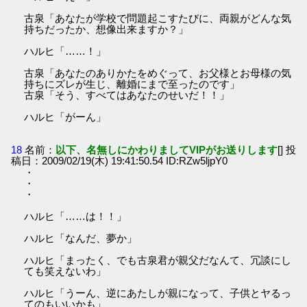
古泉「あなたが学校で問題起こすたびに、両親がどんな気
持ちだったか、想像出来ますか？」
ハルヒ「……！」
古泉「あなたのありかたをめぐって、お父様とお母様の気
持ちにズレが生じ、離婚にまで至ったのです」
古泉「そう、すべてはあなたのせいだ！！」
ハルヒ「がーん」
18
名前：
以下、名無しにかわりましてVIPがお送りします
[] 投
稿日：2009/02/19(木) 19:41:50.54 ID:RZw5ljpY0
・
・
・
ハルヒ「……は！！」
ハルヒ「なんだ、夢か」
ハルヒ「まったく、でも古泉君が親父だなんて、冗談にし
ても笑えないわ」
ハルヒ「うーん、逆にあたしが親になって、子供とヤるっ
てのもいいかも」