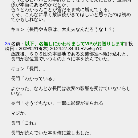
係が本当にあるのかだとか、
色々とわからんことが雪だるま式に増えてくる。
くそ、こんなに早く放課後がきてほしいと思ったのは初め
てかもしれない。
キョン（長門や古泉は、大丈夫なんだろうな！？）
35
名前：
以下、名無しにかわりましてVIPがお送りします
[] 投
稿日：2009/02/19(木) 20:24:27.34 ID:RZw5ljpY0
放課後、ＳＯＳ団の本拠地である文芸部室へ駆け込むと、
長門が定位置でいつものように本を読んでいた。
キョン「長門、」
長門「わかっている」
よかった、なんとか長門は改変の影響を受けていないらし
いな。
長門「そうでもない、一部に影響が見られる」
マジか。
長門「これ」
長門が読んでいた本を俺に差し出した。