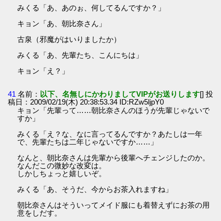
みくる「あ、あのぉ、何してるんですか？」
キョン「あ、朝比奈さん」
古泉（邪魔がはいりましたか）
みくる「あ、先輩たち、こんにちは」
キョン「え？」
41
名前：
以下、名無しにかわりましてVIPがお送りします
[] 投
稿日：2009/02/19(木) 20:38:53.34 ID:RZw5ljpY0
キョン「先輩って……朝比奈さんのほうが先輩じゃないで
すか」
みくる「え？な、なに言ってるんですか？あたしは一年
で、先輩たちは二年じゃないですか……」
なんと、朝比奈さんは先輩から後輩へチェンジしたのか。
なんだこの微妙な改変は。
しかしちょっと嬉しいぞ。
みくる「あ、そうだ、今からお茶入れますね」
朝比奈さんはそういってメイド服にも着替えずにお茶の用
意をしだす。