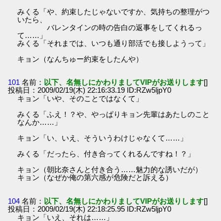
みくる「や、約束したじゃないですか、気持ちの整理がつ
いたら、
バレンタインの時の告白の返事をしてくれるっ
て……」
みくる「それまでは、いつも通り部活でも接しようって」
キョン（なんちゅー約束をしたんや）
101
名前：
以下、名無しにかわりましてVIPがお送りします
[]
投稿日：2009/02/19(木) 22:16:33.19 ID:RZw5ljpY0
キョン「いや、そのことではなくて」
みくる「ふえ！？や、やっぱりキョン先輩はあたしのこと
なんか……」
キョン「い、いえ、そういうわけじゃなくて……」
みくる「だったら、付き合ってくれるんですね！？」
キョン（朝比奈さんと付き合う……魅力的な誘いだが）
キョン（なぜか俺の第六感が危険だと訴える）
104
名前：
以下、名無しにかわりましてVIPがお送りします
[]
投稿日：2009/02/19(木) 22:18:25.95 ID:RZw5ljpY0
キョン「いえ、それは……」