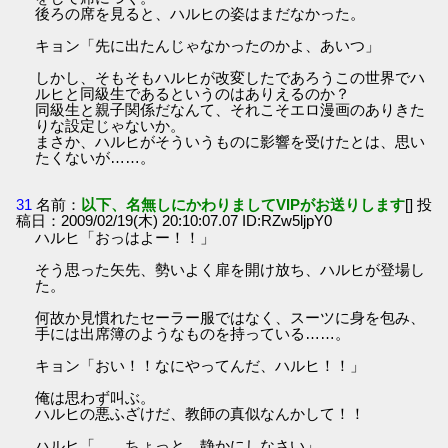
後ろの席を見ると、ハルヒの姿はまだなかった。
キョン「先に出たんじゃなかったのかよ、あいつ」
しかし、そもそもハルヒが改変したであろうこの世界でハ
ルヒと同級生であるというのはありえるのか？
同級生と親子関係だなんて、それこそエロ漫画のありきた
りな設定じゃないか。
まさか、ハルヒがそういうものに影響を受けたとは、思い
たくないが……。
31
名前：
以下、名無しにかわりましてVIPがお送りします
[] 投
稿日：2009/02/19(木) 20:10:07.07 ID:RZw5ljpY0
ハルヒ「おっはよー！！」
そう思った矢先、勢いよく扉を開け放ち、ハルヒが登場し
た。
何故か見慣れたセーラー服ではなく、スーツに身を包み、
手には出席簿のようなものを持っている……。
キョン「おい！！なにやってんだ、ハルヒ！！」
俺は思わず叫ぶ。
ハルヒの悪ふざけだ、教師の真似なんかして！！
ハルヒ「……ちょっと、静かにしなさい」