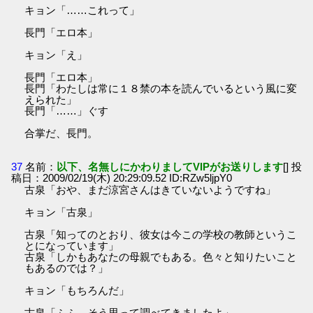
キョン「……これって」
長門「エロ本」
キョン「え」
長門「エロ本」
長門「わたしは常に１８禁の本を読んでいるという風に変
えられた」
長門「……」ぐす
合掌だ、長門。
37
名前：
以下、名無しにかわりましてVIPがお送りします
[] 投
稿日：2009/02/19(木) 20:29:09.52 ID:RZw5ljpY0
古泉「おや、まだ涼宮さんはきていないようですね」
キョン「古泉」
古泉「知ってのとおり、彼女は今この学校の教師というこ
とになっています」
古泉「しかもあなたの母親でもある。色々と知りたいこと
もあるのでは？」
キョン「もちろんだ」
古泉「ふふ、そう思って調べてきましたよ」