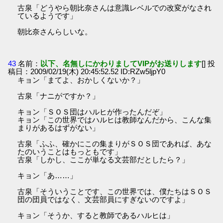
古泉「どうやら朝比奈さんは意識レベルでの改変がなされ
ているようです」
朝比奈さんらしいな。
43
名前：
以下、名無しにかわりましてVIPがお送りします
[] 投
稿日：2009/02/19(木) 20:45:52.52 ID:RZw5ljpY0
キョン「まてよ、おかしくないか？」
古泉「ナニがですか？」
キョン「ＳＯＳ団はハルヒが作ったんだぞ」
キョン「この世界ではハルヒは教師なんだから、こんな集
まりがあるはずがない」
古泉「ふふ、確かにこの集まりがＳＯＳ団であれば、あな
たのいうことはもっともです」
古泉「しかし、ここが単なる文芸部だとしたら？」
キョン「あ……」
古泉「そういうことです、この世界では、僕たちはＳＯＳ
団の団員ではなく、文芸部員にすぎないのですよ」
キョン「そうか、すると教師であるハルヒは」