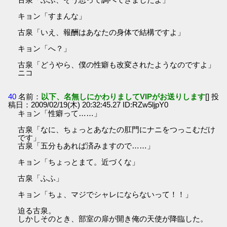
キョン「すまんな」
古泉「いえ、報酬はあなたの身体で結構ですよ」
キョン「へ？」
古泉「どうやら、僕の性癖も改変されたようなのですよ」
ニコ
40
名前：
以下、名無しにかわりましてVIPがお送りします
[] 投
稿日：2009/02/19(木) 20:32:45.27 ID:RZw5ljpY0
キョン「性癖って……」
古泉「なに、ちょっとあなたの肛門にナニをつっこむだけ
です」
古泉「五分もあれば済みますので……」
キョン「ちょっとまて。近づくな」
古泉「ふふ」
キョン「ちょ、マジでシャレにならないって！！」
迫る古泉。
しかしそのとき、部室の扉が開き俺の天使が降臨した。