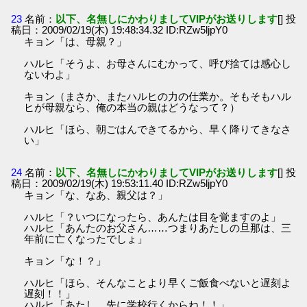
23
名前：
以下、名無しにかわりましてVIPがお送りします
[] 投
稿日：2009/02/19(木) 19:48:34.32 ID:RZw5ljpY0
キョン「は、母親？」
ハルヒ「そうよ、お母さんにむかって、呼び捨ては感心し
ないわよ」
キョン（まさか、またハルヒの力の仕業か。そもそもハル
ヒが母親なら、俺の本当の親はどうなって？）
ハルヒ「ほら、朝ごはんできてるから、早く降りてきなさ
い」
24
名前：
以下、名無しにかわりましてVIPがお送りします
[] 投
稿日：2009/02/19(木) 19:53:11.40 ID:RZw5ljpY0
キョン「な、なあ、親父は？」
ハルヒ「？いつになったら、あんたは目を覚ますのよ」
ハルヒ「あんたのお父さん……つまりあたしの旦那は、三
年前に亡くなったでしょ」
キョン「な！？」
ハルヒ「ほら、そんなことより早くご飯食べないと遅刻よ
遅刻！！」
ハルヒ「あたし、先に学校行くからね！！」