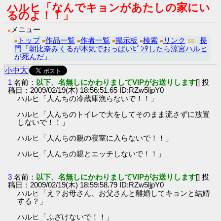
ハルヒ「なんでキョンがあたしの家にい
るのよ！！」
メニュー
●
トップ
作品一覧
作者一覧
掲示板
検索
リンク
長
■
■
■
■
■
■
SS：
門「朝比奈みくるが本気でおっぱいﾋﾞﾝﾀしたら涼宮ハルヒ
が死んだ」
大
小
中
1
名前：
以下、名無しにかわりましてVIPがお送りします
[] 投
稿日：2009/02/19(木) 18:56:51.65 ID:RZw5ljpY0
ハルヒ「人んちの冷蔵庫漁らないで！！」
ハルヒ「人んちのトイレで大をしてそのまま流さずに放置
しないで！！」
ハルヒ「人んちの親の寝室に入らないで！！」
ハルヒ「人んちの親とエッチしないで！！」
3
名前：
以下、名無しにかわりましてVIPがお送りします
[] 投
稿日：2009/02/19(木) 18:59:58.79 ID:RZw5ljpY0
ハルヒ「え？お母さん、お父さんと離婚してキョンと結婚
する？」
ハルヒ「ふざけないで！！」