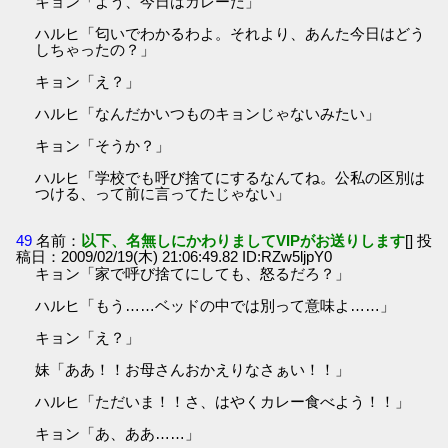
キョン「よう、今日はカレーだ」
ハルヒ「匂いでわかるわよ。それより、あんた今日はどう
しちゃったの？」
キョン「え？」
ハルヒ「なんだかいつものキョンじゃないみたい」
キョン「そうか？」
ハルヒ「学校でも呼び捨てにするなんてね。公私の区別は
つける、って前に言ってたじゃない」
49
名前：
以下、名無しにかわりましてVIPがお送りします
[] 投
稿日：2009/02/19(木) 21:06:49.82 ID:RZw5ljpY0
キョン「家で呼び捨てにしても、怒るだろ？」
ハルヒ「もう……ベッドの中では別って意味よ……」
キョン「え？」
妹「ああ！！お母さんおかえりなさぁい！！」
ハルヒ「ただいま！！さ、はやくカレー食べよう！！」
キョン「あ、ああ……」