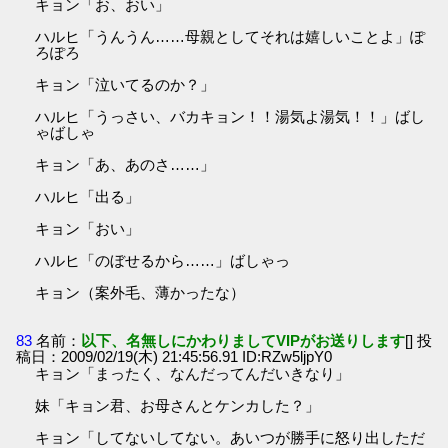
キョン「お、おい」
ハルヒ「うんうん……母親としてそれは嬉しいことよ」ぽ
ろぽろ
キョン「泣いてるのか？」
ハルヒ「うっさい、バカキョン！！湯気よ湯気！！」ばし
ゃばしゃ
キョン「あ、あのさ……」
ハルヒ「出る」
キョン「おい」
ハルヒ「のぼせるから……」ばしゃっ
キョン（案外毛、薄かったな）
83
名前：
以下、名無しにかわりましてVIPがお送りします
[] 投
稿日：2009/02/19(木) 21:45:56.91 ID:RZw5ljpY0
キョン「まったく、なんだってんだいきなり」
妹「キョン君、お母さんとケンカした？」
キョン「してないしてない。あいつが勝手に怒り出しただ