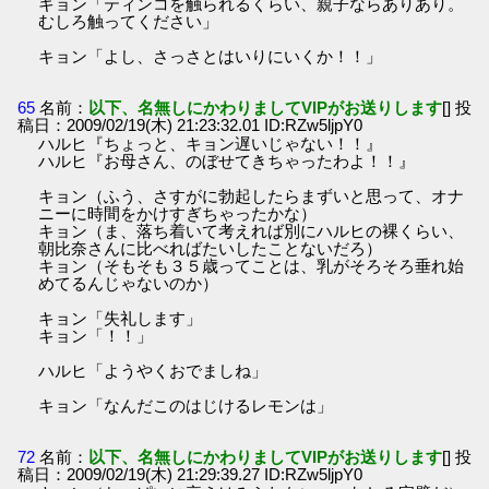
キョン「ティンコを触られるくらい、親子ならありあり。
むしろ触ってください」
キョン「よし、さっさとはいりにいくか！！」
65
名前：
以下、名無しにかわりましてVIPがお送りします
[] 投
稿日：2009/02/19(木) 21:23:32.01 ID:RZw5ljpY0
ハルヒ『ちょっと、キョン遅いじゃない！！』
ハルヒ『お母さん、のぼせてきちゃったわよ！！』
キョン（ふう、さすがに勃起したらまずいと思って、オナ
ニーに時間をかけすぎちゃったかな）
キョン（ま、落ち着いて考えれば別にハルヒの裸くらい、
朝比奈さんに比べればたいしたことないだろ）
キョン（そもそも３５歳ってことは、乳がそろそろ垂れ始
めてるんじゃないのか）
キョン「失礼します」
キョン「！！」
ハルヒ「ようやくおでましね」
キョン「なんだこのはじけるレモンは」
72
名前：
以下、名無しにかわりましてVIPがお送りします
[] 投
稿日：2009/02/19(木) 21:29:39.27 ID:RZw5ljpY0