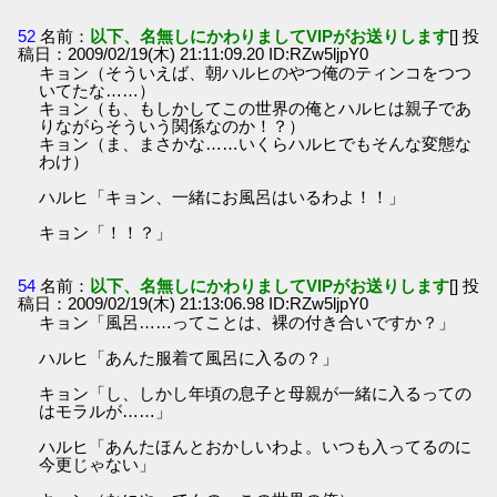
52
名前：
以下、名無しにかわりましてVIPがお送りします
[] 投
稿日：2009/02/19(木) 21:11:09.20 ID:RZw5ljpY0
キョン（そういえば、朝ハルヒのやつ俺のティンコをつつ
いてたな……）
キョン（も、もしかしてこの世界の俺とハルヒは親子であ
りながらそういう関係なのか！？）
キョン（ま、まさかな……いくらハルヒでもそんな変態な
わけ）
ハルヒ「キョン、一緒にお風呂はいるわよ！！」
キョン「！！？」
54
名前：
以下、名無しにかわりましてVIPがお送りします
[] 投
稿日：2009/02/19(木) 21:13:06.98 ID:RZw5ljpY0
キョン「風呂……ってことは、裸の付き合いですか？」
ハルヒ「あんた服着て風呂に入るの？」
キョン「し、しかし年頃の息子と母親が一緒に入るっての
はモラルが……」
ハルヒ「あんたほんとおかしいわよ。いつも入ってるのに
今更じゃない」