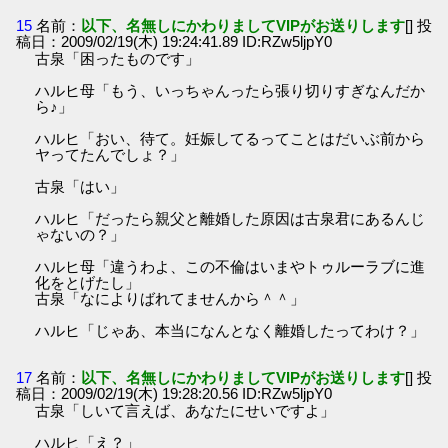
15
名前：
以下、名無しにかわりましてVIPがお送りします
[] 投
稿日：2009/02/19(木) 19:24:41.89 ID:RZw5ljpY0
古泉「困ったものです」
ハルヒ母「もう、いっちゃんったら張り切りすぎなんだか
ら♪」
ハルヒ「おい、待て。妊娠してるってことはだいぶ前から
ヤってたんでしょ？」
古泉「はい」
ハルヒ「だったら親父と離婚した原因は古泉君にあるんじ
ゃないの？」
ハルヒ母「違うわよ、この不倫はいまやトゥルーラブに進
化をとげたし」
古泉「なによりばれてませんから＾＾」
ハルヒ「じゃあ、本当になんとなく離婚したってわけ？」
17
名前：
以下、名無しにかわりましてVIPがお送りします
[] 投
稿日：2009/02/19(木) 19:28:20.56 ID:RZw5ljpY0
古泉「しいて言えば、あなたにせいですよ」
ハルヒ「え？」