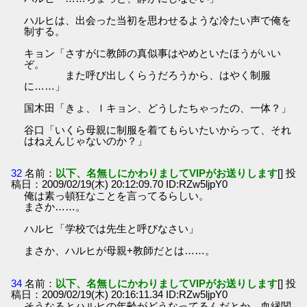
ハルヒは、出会った当初を思わせるような冷たい声で俺を
制する。
キョン「さすがに教師の真似事はやめといたほうがいい
ぞ。
また呼び出しくらうだろうから、はやく制服
に……」
国木田「きょ、ｌキョン、どうしたちゃったの、一体？」
谷口「いくら母親に制服を着てもらいたいからって、それ
はねえんじゃないのか？」
32
名前：
以下、名無しにかわりましてVIPがお送りします
[] 投
稿日：2009/02/19(木) 20:12:09.70 ID:RZw5ljpY0
俺は素っ頓狂なことを言ってるらしい。
まさか……。
ハルヒ「学校では先生と呼びなさい」
まさか、ハルヒが母親+教師だとは……。
34
名前：
以下、名無しにかわりましてVIPがお送りします
[] 投
稿日：2009/02/19(木) 20:16:11.34 ID:RZw5ljpY0
そうなるとハルヒの年齢がどうなってるんだとか、血縁関