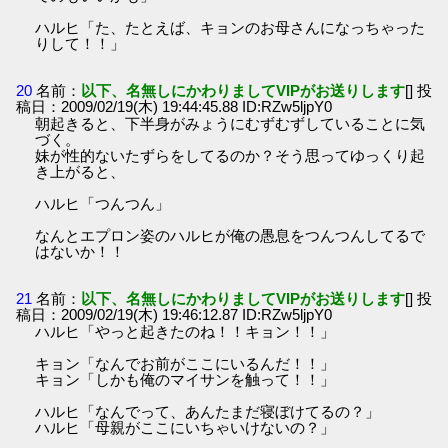
ハルヒ「た、たとえば、キョンのお母さんになっちゃった
りして！！」
20
名前：
以下、名無しにかわりましてVIPがお送りします
[] 投
稿日：2009/02/19(木) 19:44:45.88 ID:RZw5ljpY0
朝起きると、下半身がみょうにむずむずしていることに気
づく。
妹が性的ないたずらをしてるのか？そう思ってゆっくり起
き上がると、
ハルヒ「つんつん」
なんとエプロン姿のハルヒが俺の愚息をつんつんしてるで
はないか！！
21
名前：
以下、名無しにかわりましてVIPがお送りします
[] 投
稿日：2009/02/19(木) 19:46:12.87 ID:RZw5ljpY0
ハルヒ「やっと起きたのね！！キョン！！」
キョン「なんでお前がここにいるんだ！！」
キョン「しかも俺のマイサンを触って！！」
ハルヒ「なんでって、あんたまだ寝ぼけてるの？」
ハルヒ「母親がここにいちゃいけないの？」