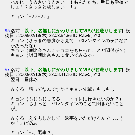
ハルヒ「うるさいうるさい！！あんたたち、明日も学校で
しょ！？さっさと寝なさい！！」
キョン「へいへい」
95
名前：
以下、名無しにかわりましてVIPがお送りします
[] 投
稿日：2009/02/19(木) 22:03:54.86 ID:RZw5ljpY0
キョン（さっきの態度から見て、バレンタインの夜になに
かあったな）
キョン（朝比奈さんにチョコをもらったことと関係が？）
キョン（明日朝比奈さんに聞いてみるか）
97
名前：
以下、名無しにかわりましてVIPがお送りします
[] 投
稿日：2009/02/19(木) 22:08:41.16 ID:RZw5ljpY0
翌日 昼休み
みくる「話ってなんですか？キョン先輩」もじもじ
キョン（もじもじしてる……トイレに行きたいのか？）
キョン「ちょっと、バレンタインのことで聞きたいこと
が」
みくる「え？もしかして、返事をいただけるんでしょう
か！」ぱああ
キョン「へ、返事？」