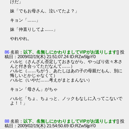
けだ」
妹「でもお母さん、泣いてたよ？」
キョン「……」
妹「仲直りしてよ……」
やれやれ。
86
名前：
以下、名無しにかわりましてVIPがお送りします
[] 投
稿日：2009/02/19(木) 21:51:07.24 ID:RZw5ljpY0
ハルヒ（さんざん否定しておきながら、やっぱり佐々木さ
んと付き合ってただなんて……）
ハルヒ（……ちがう、あたしはあの子の母親だもん、別に
悔しいとかじゃなくて）
ハルヒ（いやだ……考えがまとまんない）
キョン「母さん」がちゃ
ハルヒ「ちょ、ちょっと、ノックもなしに入ってこないで
よ！！」
88
名前：
以下、名無しにかわりましてVIPがお送りします
[] 投
稿日：2009/02/19(木) 21:54:50.69 ID:RZw5ljpY0