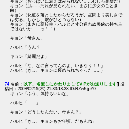
キョン（おっぱいに衰えはみられない……むしろ完璧だ）
キョン（肌……汚れが見られない、まさに少女のごとき
白）
キョン（化粧を落としたからだろうが、昼間より美しさで
は劣る。しかし、皺がひとつもない）
キョン（まさに高校生・ハルヒと寸分違わぬ美貌の持ち主
ではないか……っ！！）
キョン「母さん」
ハルヒ「うん？」
キョン「綺麗だよ」
ハルヒ「な、なに言ってんのよ、いきなり！！」
ハルヒ（きょ、キョンに褒められちゃった……）
74
名前：
以下、名無しにかわりましてVIPがお送りします
[] 投
稿日：2009/02/19(木) 21:33:13.38 ID:RZw5ljpY0
キョン「ふう、気持ちいいな」
ハルヒ「……」
キョン「どうしたんだい、母さん？」
ハルヒ「きょ、キョンもお年頃、だもんね」