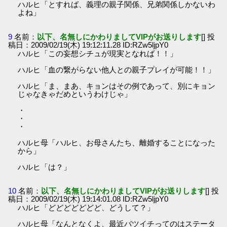
ハルヒ「とすれば、義理の親子関係、兄弟関係しかないわ
よね」
9
名前：
以下、名無しにかわりましてVIPがお送りします
[] 投
稿日：2009/02/19(木) 19:12:11.28 ID:RZw5ljpY0
ハルヒ「この妄想シチュが現実となれば！！」
ハルヒ「血の繋がらない他人との親子プレイが可能！！」
ハルヒ「ま、まあ、キョンはその例であって、別にキョン
じゃなきゃだめというわけじゃ」
・
・
・
ハルヒ母「ハルヒ、お母さんたち、離婚することになった
から」
ハルヒ「は？」
10
名前：
以下、名無しにかわりましてVIPがお送りします
[] 投
稿日：2009/02/19(木) 19:14:01.08 ID:RZw5ljpY0
ハルヒ「どどどどどどど、どうして？」
ハルヒ母「なんとなくよ、最近バツイチってのはステータ