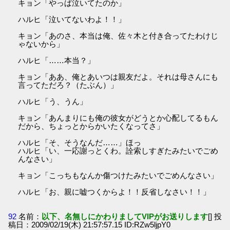
キョン「やっぱ泣いてたのか」
ハルヒ「泣いてないわよ！！」
キョン「あのさ、本当は俺、佐々木と付き合ってたわけじ
ゃないから」
ハルヒ「……本当？」
キョン「ああ、俺とあいつは親友だよ。それは母さんにも
言ってただろ？（たぶん）」
ハルヒ「う、うん」
キョン「あんまりにも俺の彼女がどうとか心配してるもん
だから、ちょっとからかいたくなってさ」
ハルヒ「そ、そうなんだ……」ほっ
ハルヒ「い、一応謝っとくわ。詮索しすぎたみたいでごめ
んなさい」
キョン「こっちもなんか傷つけたみたいでごめんなさい」
ハルヒ「お、親に嘘つくからよ！！反省しなさい！！」
92
名前：
以下、名無しにかわりましてVIPがお送りします
[] 投
稿日：2009/02/19(木) 21:57:57.15 ID:RZw5ljpY0