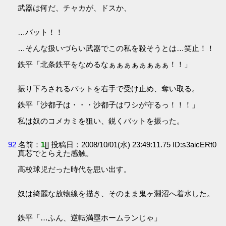
武器は何だ、チャカが、ドスか、
…バット！！
…そんな扱いづらい武器でこの私を殺そうとは…笑止！！
鉄平「北条鉄平をなめるなぁぁぁぁぁぁぁぁ！！」
振り下ろされるバットを右手で受け止め、奪い取る。
鉄平「沙都子は・・・沙都子はワシが守るっ！！！」
私は奴のコメカミを狙い、鋭くバットを振った。
92
名前：
1
[] 投稿日：2008/10/01(水) 23:49:11.75 ID:s3aicERt0
真芯でとらえた感触。
高校球児だった時代を思い出す。
奴は綺麗な放物線を描き、そのまま鬼ヶ淵沼へ着水した。
鉄平「…ふん、逆転満塁ホームランじゃ」