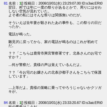
81
名前：
1
[] 投稿日：2008/10/01(水) 23:29:07.00 ID:s3aicERt0
翌日、村では年に一度の祭りがあるとかで、周りにはせわ
しない空気が流れていた。
よそ者の私にはそんな祭りは関係無いのだが。
そういえば去年妻が殺されたあの事件も、この祭りの日だ
ったか。
電話が鳴った。
雛見沢に戻ってから、家の電話が鳴るのはこれが初めて
だ。
？？「こちらは鹿骨市興宮警察署です。北条さんのお宅で
すか？」
…何が警察だ。貴様の声は覚えているんだよ。
？？「今お宅のお嬢さんの北条沙都子さんをこちらで保護
しています」
…上等だよ。貴様の策略に乗ってやろうじゃないかクソガ
キが。
84
名前：
1
[] 投稿日：2008/10/01(水) 23:33:20.67 ID:s3aicERt0
奴の要求はこうだ。