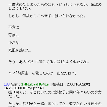
一度沈めてしまったものはもうどうしようもない。確認の
しようもない。
しかし、何故かここへ来ずにはいられなかった。
不意に
背後に
小さな
気配を感じた。
そう、あの｢余計に聞こえる足音｣とよく似た気配。
？？｢前原圭一を殺したのは…あなたね？｣
183
名前：
1 ◆Lrb7aHG4Ls
[] 投稿日：2008/10/02(木)
14:23:30.00 ID:hyLjeec40
振り向くと、そこにいたのは沙都子と同い年ぐらいの少女
だった。
たしか…沙都子と一緒に暮らしてた、梨花とかいう神社の