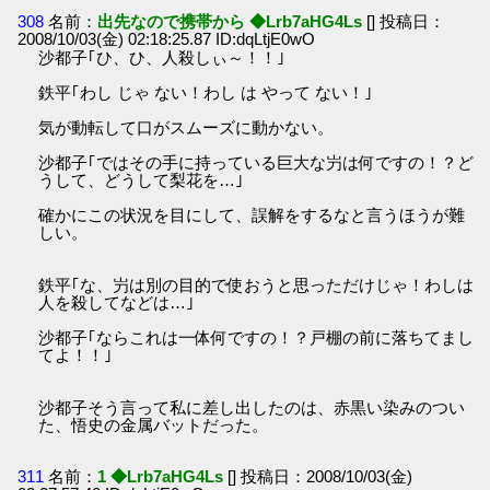
308
名前：
出先なので携帯から ◆Lrb7aHG4Ls
[] 投稿日：
2008/10/03(金) 02:18:25.87 ID:dqLtjE0wO
沙都子｢ひ、ひ、人殺しぃ～！！｣
鉄平｢わし じゃ ない！わし は やって ない！｣
気が動転して口がスムーズに動かない。
沙都子｢ではその手に持っている巨大な屶は何ですの！？ど
うして、どうして梨花を…｣
確かにこの状況を目にして、誤解をするなと言うほうが難
しい。
鉄平｢な、屶は別の目的で使おうと思っただけじゃ！わしは
人を殺してなどは…｣
沙都子｢ならこれは一体何ですの！？戸棚の前に落ちてまし
てよ！！｣
沙都子そう言って私に差し出したのは、赤黒い染みのつい
た、悟史の金属バットだった。
311
名前：
1 ◆Lrb7aHG4Ls
[] 投稿日：2008/10/03(金)