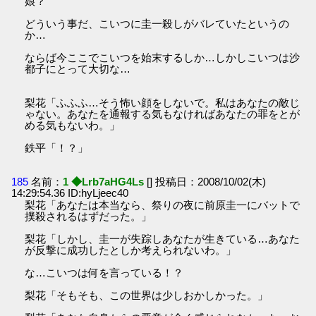
娘？
どういう事だ、こいつに圭一殺しがバレていたというの
か…
ならば今ここでこいつを始末するしか…しかしこいつは沙
都子にとって大切な…
梨花「ふふふ…そう怖い顔をしないで。私はあなたの敵じ
ゃない。あなたを通報する気もなければあなたの罪をとが
める気もないわ。」
鉄平「！？」
185
名前：
1 ◆Lrb7aHG4Ls
[] 投稿日：2008/10/02(木)
14:29:54.36 ID:hyLjeec40
梨花「あなたは本当なら、祭りの夜に前原圭一にバットで
撲殺されるはずだった。」
梨花「しかし、圭一が失踪しあなたが生きている…あなた
が反撃に成功したとしか考えられないわ。」
な…こいつは何を言っている！？
梨花「そもそも、この世界は少しおかしかった。」