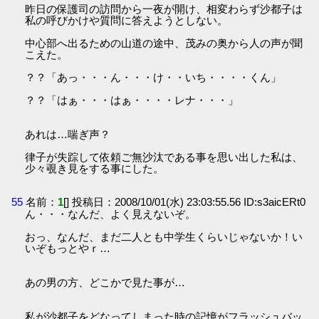
昨日の保護司の訪問から一夜が開け、相変わらず沙都子は
私の呼びかけや質問に答えようとしない。
中心部へ出るための山道の途中、茂みの奥から人の声が聞
こえた。
？？「あっ・・・ん・・・け・・いち・・・・くん」
？？「はぁ・・・はぁ・・・・レナ・・・」
あれは…喘ぎ声？
律子が失踪して依頼ご無沙汰である事を思い出した私は、
少々覗き見をする事にした。
55
名前：
1
[] 投稿日：2008/10/01(水) 23:03:55.56 ID:s3aicERt0
ん・・・なんだ、よく見えないぞ。
おっ、なんだ、まだ二人とも中学生くらいじゃないか！い
いぞもっとやｒ…
あの男の方、どこかで見た事が…
私が沙都子をどなってしまった時の記憶がフラッシュバッ