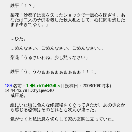
鉄平「！？」
梨花「沙都子は友を失ったショックで一層心を閉ざす。あ
なたは二人の子供を殺した殺人犯として、心に闇を残した
まま生きてゆく。」
…ひた。
…めんなさい、ごめんなさい、ごめんなさい…
梨花「うるさいわね。少し黙りなさい」
鉄平「う、うわぁぁぁぁぁぁぁぁぁ！！！」
189
名前：
1 ◆Lrb7aHG4Ls
[] 投稿日：2008/10/02(木)
14:44:43.78 ID:hyLjeec40
威圧感。
組にいた頃に色んな修羅場をくぐってきたが、あの少女か
ら感じる恐怖はそのどれとも次元が違った。
気がつくと私は息を切らして家の玄関に立っていた。