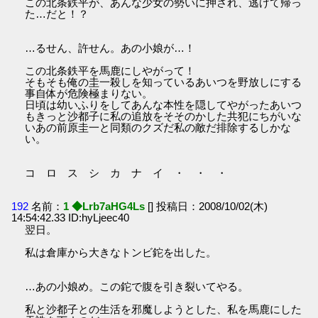
この北条鉄平が、あんな少女の勢いに押され、逃げて帰っ
た…だと！？
…るせん、許せん。あの小娘が…！
この北条鉄平を馬鹿にしやがって！
そもそも俺の圭一殺しを知っているあいつを野放しにする
事自体が危険極まりない。
日頃は幼いふりをしてあんな本性を隠してやがったあいつ
もきっと沙都子に私の追放をそそのかした共犯にちがいな
いあの前原圭一と同類のクズだ私の敵だ排除するしかな
い。
コ ロ ス シ カ ナ イ ・ ・ ・
192
名前：
1 ◆Lrb7aHG4Ls
[] 投稿日：2008/10/02(木)
14:54:42.33 ID:hyLjeec40
翌日。
私は倉庫から大きなトンビ鉈を出した。
…あの小娘め。この鉈で腹を引き裂いてやる。
私と沙都子との生活を邪魔しようとした、私を馬鹿にした