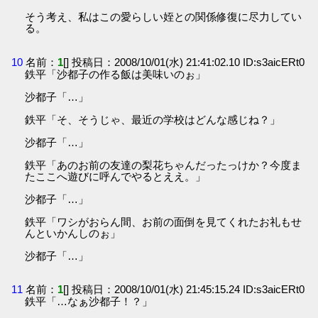
そう考え、私はこの愛らしい姪との関係修復に尽力してい
る。
10
名前：
1
[] 投稿日：2008/10/01(水) 21:41:02.10 ID:s3aicERt0
鉄平「沙都子の作る飯は美味いのぉ」
沙都子「…」
鉄平「そ、そうじゃ、最近の学校はどんな感じね？」
沙都子「…」
鉄平「あのお前の友達の梨花ちゃんだったっけか？今度ま
たここへ遊びに呼んでやるとええ。」
沙都子「…」
鉄平「ワシがおらん間、お前の面倒を見てくれたお礼もせ
んといかんしのぉ」
沙都子「…」
11
名前：
1
[] 投稿日：2008/10/01(水) 21:45:15.24 ID:s3aicERt0
鉄平「…なぁ沙都子！？」