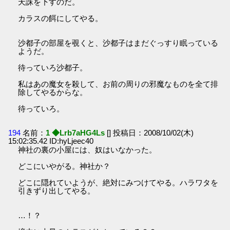
天誅を下すのだ。
カラスの餌にしてやる。
沙都子の部屋を覗くと、沙都子はまだぐっすり眠っている
ようだ。
待っていろ沙都子。
私はあの魔女を殺して、お前の周りの邪魔なものを全て排
除してやるからな。
待っていろ。
194
名前：
1 ◆Lrb7aHG4Ls
[] 投稿日：2008/10/02(木)
15:02:35.42 ID:hyLjeec40
神社の裏の小屋には、奴はいなかった。
どこにいやがる。神社か？
どこに隠れていようが、絶対にみつけてやる。ハラワタを
引きずり出してやる。
…！？