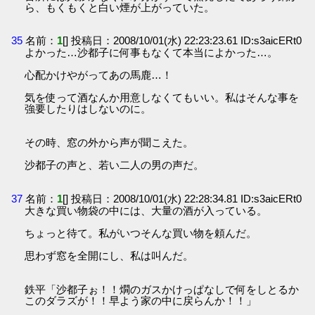
ら、もくもくと白い煙が上がっていた。
35
名前：
1
[] 投稿日：2008/10/01(水) 22:23:23.61 ID:s3aicERt0
よかった…沙都子に何事もなくて本当によかった…。
心配かけやがってあの馬鹿…！
気を使って酒なんか用意しなくてもいい。私はそんな事を
強要したりはしないのに。
その時、窓の外から声が聞こえた。
沙都子の声と、若い二人の男の声だ。
37
名前：
1
[] 投稿日：2008/10/01(水) 22:28:34.81 ID:s3aicERt0
大きな買い物袋の中には、大量の酒が入っている。
ちょっと待て。私がいつそんな買い物を頼んだ。
思わず窓を全開にし、私は叫んだ。
鉄平「沙都子ぉ！！燗のガスかけっぱなしで何をしとるか
このダラズが！！早よう家の中に戻らんか！！」