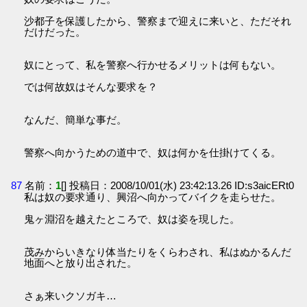
沙都子を保護したから、警察まで迎えに来いと、ただそれ
だけだった。
奴にとって、私を警察へ行かせるメリットは何もない。
では何故奴はそんな要求を？
なんだ、簡単な事だ。
警察へ向かうための道中で、奴は何かを仕掛けてくる。
87
名前：
1
[] 投稿日：2008/10/01(水) 23:42:13.26 ID:s3aicERt0
私は奴の要求通り、興沼へ向かってバイクを走らせた。
鬼ヶ淵沼を越えたところで、奴は姿を現した。
茂みからいきなり体当たりをくらわされ、私はぬかるんだ
地面へと放り出された。
さぁ来いクソガキ…