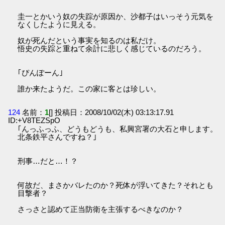
圭一とかいう奴の失踪が原因か、沙都子はいっそう元気を
なくしたように見える。
奴が死んだという事実を知るのは私だけ。
悟史の失踪と重ねて余計に悲しく感じているのだろう。
｢ぴんぽーん｣
誰か来たようだ。この家に客とは珍しい。
124
名前：
1
[] 投稿日：2008/10/02(木) 03:13:17.91
ID:+V8TEZSpO
｢んっふっふ、どうもどうも、私興宮署の大石と申します。
北条鉄平さんですね？｣
刑事…だと…！？
何故だ、まさかバレたのか？死体が浮いてきた？それとも
目撃者？
さっさと認めて正当防衛を主張するべきなのか？