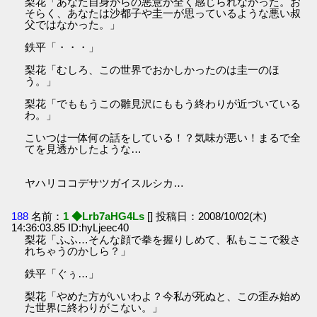
梨花「あなた自身からの悪意が全く感じられなかった。お
そらく、あなたは沙都子や圭一が思っているような悪い叔
父ではなかった。」
鉄平「・・・」
梨花「むしろ、この世界でおかしかったのは圭一のほ
う。」
梨花「でももうこの雛見沢にももう終わりが近づいている
わ。」
こいつは一体何の話をしている！？気味が悪い！まるで全
てを見透かしたような…
ヤハリココデサツガイスルシカ…
188
名前：
1 ◆Lrb7aHG4Ls
[] 投稿日：2008/10/02(木)
14:36:03.85 ID:hyLjeec40
梨花「ふふ…そんな顔で拳を握りしめて、私もここで殺さ
れちゃうのかしら？」
鉄平「ぐぅ…」
梨花「やめた方がいいわよ？今私が死ぬと、この歪み始め
た世界に終わりがこない。」