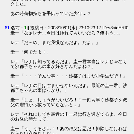
クした。
あの時荷物持ちを手伝っていた少年…？
61
名前：
1
[] 投稿日：2008/10/01(水) 23:10:23.17 ID:s3aicERt0
圭一「なぁレナ…今日は挿れてもいいだろ？俺もう…」
レナ「だ～め、まだ我慢なんだよ。だよ。」
圭一「何でだよ！」
レナ「レナは知ってるんだよ。圭一君本当はレナじゃなく
て沙都子ちゃんの事が好きなんだよね？」
圭一「・・・そんな事・・・沙都子はまだ小学生だぞ！」
レナ「レナの目はごまかせないんだよ。最近の圭一君、沙
都子ちゃんの事ばっかり。」
圭一「しょ、しょうがないだろ！！一刻も早く沙都子を叔
父の虐待から救ってやらないと…」
レナ「それにしても最近の圭一君は行き過ぎてるよ。今日
のお昼の時だって」
圭一「う、うるさい！！あの叔父は悪だ！排除しなければ
ならない存在なんだ！」