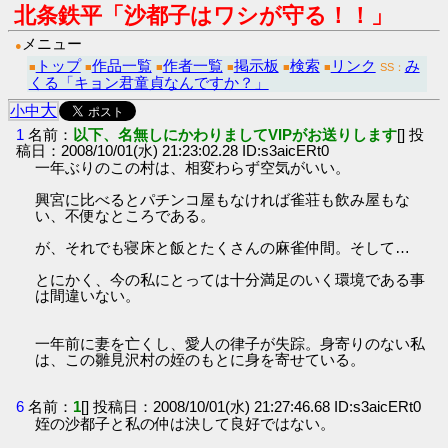
北条鉄平「沙都子はワシが守る！！」
メニュー
●
トップ
作品一覧
作者一覧
掲示板
検索
リンク
み
■
■
■
■
■
■
SS：
くる「キョン君童貞なんですか？」
大
小
中
1
名前：
以下、名無しにかわりましてVIPがお送りします
[] 投
稿日：2008/10/01(水) 21:23:02.28 ID:s3aicERt0
一年ぶりのこの村は、相変わらず空気がいい。
興宮に比べるとパチンコ屋もなければ雀荘も飲み屋もな
い、不便なところである。
が、それでも寝床と飯とたくさんの麻雀仲間。そして…
とにかく、今の私にとっては十分満足のいく環境である事
は間違いない。
一年前に妻を亡くし、愛人の律子が失踪。身寄りのない私
は、この雛見沢村の姪のもとに身を寄せている。
6
名前：
1
[] 投稿日：2008/10/01(水) 21:27:46.68 ID:s3aicERt0
姪の沙都子と私の仲は決して良好ではない。