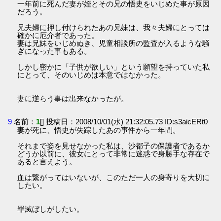
一年前に死んだ妻が姪とその兄の悟史をいじめた事が原因
だろう。
兄夫婦に押し付けられたあの兄妹は、我々夫婦にとっては
確かに厄介者であった。
妻は兄妹をいじめぬき、児童相談所の監査が入るような騒
ぎになった事もある。
しかし密かに「子供が欲しい」という願望を持っていた私
にとって、そのいじめは本意ではなかった。
妻に逆らう事は出来なかったが。
9
名前：
1
[] 投稿日：2008/10/01(水) 21:32:05.73 ID:s3aicERt0
妻が死に、悟史が失踪したあの事件から一年間。
それまで姿を見せなかった私は、沙都子の保護者であるか
どうか以前に、彼女にとって非常に迷惑で身勝手な存在で
あると言えよう。
血は繋がってはいないが、このただ一人の身寄りを大切に
したい。
罪滅ぼしがしたい。