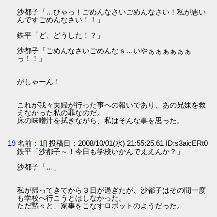
沙都子「…ひゃっ！ごめんなさいごめんなさい！私が悪い
んですごめんなさい！！」
鉄平「ど、どうした！？」
沙都子「ごめんなさいごめんなｓ…いやぁぁぁぁぁぁ
っ！！」
がしゃーん！
これが我々夫婦が行った事への報いであり、あの兄妹を救
えなかった私の罪なのだ。
床の味噌汁を拭きながら、私はそんな事を思った。
19
名前：
1
[] 投稿日：2008/10/01(水) 21:55:25.61 ID:s3aicERt0
鉄平「沙都子～！今日も学校いかんでええんか？」
沙都子「…」
私が帰ってきてから３日が過ぎたが、沙都子はその間一度
も学校へ行こうとはしなかった。
ただ黙々と、家事をこなすロボットのようだった。