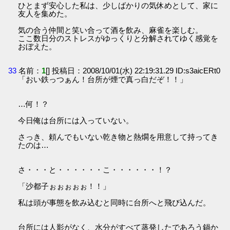
ひとまず安心した私は、少しばかりの気休めとして、家に
友人を集めた。
気の合う仲間と笑い合って酒を飲み、麻雀を楽しむ。
ここ数日分のストレスがゆっくりと分解されてゆく感覚を
おぼえた。
33
名前：
1
[] 投稿日：2008/10/01(水) 22:19:31.29 ID:s3aicERt0
「おい鉄っつぁん！台所が煙で真っ白だぞ！！」
…何！？
今日俺は台所には入っていない。
さっき、頼んでもいない乾き物と熱燗を用意して持ってき
たのは…
さ・・・と・・・・・・こ・・・・・・！？
「沙都子ぉぉぉぉぉ！！」
私は頭が事態を飲み込むと同時に台所へと飛び込んだ。
台所には人影がなく、水分がすべて蒸発したであろう鍋か