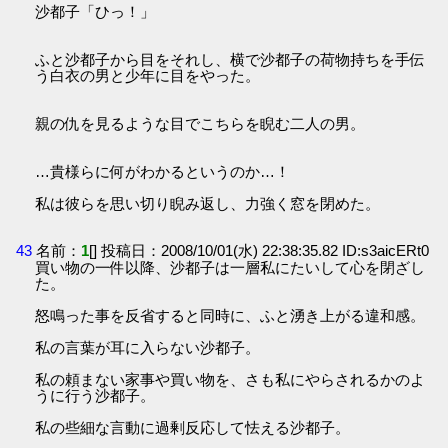
沙都子「ひっ！」
ふと沙都子から目をそれし、横で沙都子の荷物持ちを手伝
う白衣の男と少年に目をやった。
親の仇を見るような目でこちらを睨む二人の男。
…貴様らに何がわかるというのか…！
私は彼らを思い切り睨み返し、力強く窓を閉めた。
43
名前：
1
[] 投稿日：2008/10/01(水) 22:38:35.82 ID:s3aicERt0
買い物の一件以降、沙都子は一層私にたいして心を閉ざし
た。
怒鳴った事を反省すると同時に、ふと湧き上がる違和感。
私の言葉が耳に入らない沙都子。
私の頼まない家事や買い物を、さも私にやらされるかのよ
うに行う沙都子。
私の些細な言動に過剰反応して怯える沙都子。