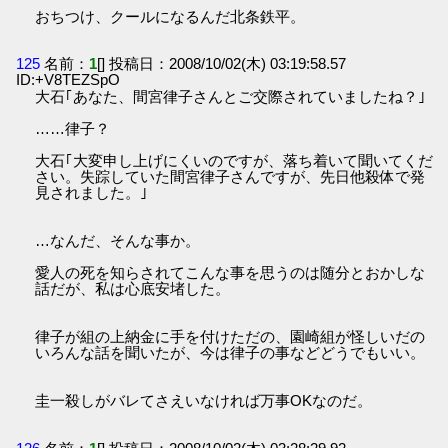
おちつけ、クールになるんだ北条鉄平。
125
名前：
1
[] 投稿日：2008/10/02(木) 03:19:58.57
ID:+V8TEZSpO
大石｢あなた、間宮律子さんとご交際されていましたね？｣
……律子？
大石｢大変申し上げにくいのですが、落ち着いて聞いてくだ
さい。失踪していた間宮律子さんですが、先日他殺体で発
見されました。｣
…なんだ、そんな事か。
愛人の死を知らされてこんな事を思うのは随分とおかしな
話だが、私は心底安堵した。
律子が組の上納金に手を付けただの、園崎組が怪しいだの
いろんな話を聞いたが、今は律子の事などどうでもいい。
圭一殺しがバレてさえいなければ万事OKなのだ。