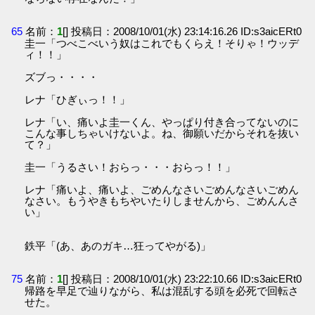
65
名前：
1
[] 投稿日：2008/10/01(水) 23:14:16.26 ID:s3aicERt0
圭一「つべこべいう奴はこれでもくらえ！そりゃ！ウッデ
ィ！！」
ズブっ・・・・
レナ「ひぎぃっ！！」
レナ「い、痛いよ圭一くん、やっぱり付き合ってないのに
こんな事しちゃいけないよ。ね、御願いだからそれを抜い
て？」
圭一「うるさい！おらっ・・・おらっ！！」
レナ「痛いよ、痛いよ、ごめんなさいごめんなさいごめん
なさい。もうやきもちやいたりしませんから、ごめんんさ
い」
鉄平「(あ、あのガキ…狂ってやがる)」
75
名前：
1
[] 投稿日：2008/10/01(水) 23:22:10.66 ID:s3aicERt0
帰路を早足で辿りながら、私は混乱する頭を必死で回転さ
せた。