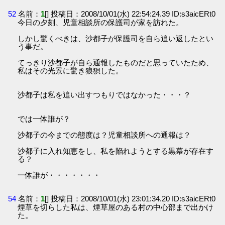
52
名前：
1
[] 投稿日：2008/10/01(水) 22:54:24.39 ID:s3aicERt0
今日の夕刻、児童相談所の保護司が家を訪れた。
しかし驚くべきは、沙都子が保護司を自ら追い返したとい
う事だ。
てっきり沙都子が自ら通報したものだと思っていたため、
私はその光景に驚き狼狽した。
沙都子は私を追い出すつもりではなかった・・・？
では一体誰が？
沙都子の今までの態度は？児童相談所への通報は？
沙都子に入れ知恵をし、私を陥れようとする黒幕が存在す
る？
一体誰が・・・・・・・
54
名前：
1
[] 投稿日：2008/10/01(水) 23:01:34.20 ID:s3aicERt0
煙草を切らした私は、煙草屋のある村の中心部まで出かけ
た。