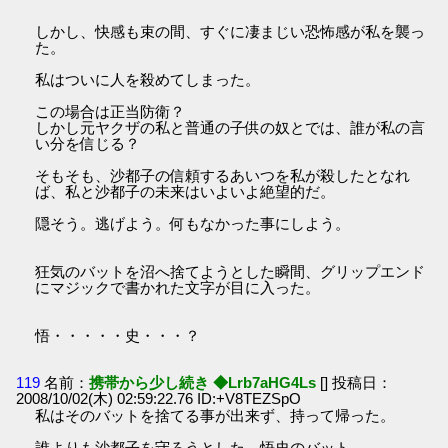
しかし、快感も束の間、すぐに凄まじい恐怖感が私を襲っ
た。
私はついに人を殺めてしまった。
この場合は正当防衛？
しかし元ヤクザの私と普通の子供の奴とでは、誰が私の言
い分を信じる？
そもそも、沙都子の信頼するあいつを私が殺したとなれ
ば、私と沙都子の未来はいよいよ絶望的だ。
隠そう。逃げよう。何もなかった事にしよう。
狂気のバットを沼へ捨てようとした瞬間、グリップエンド
にマジックで書かれた文字が目に入った。
悟・・・・・史・・・？
119
名前：
携帯から少し続き ◆Lrb7aHG4Ls
[] 投稿日：
2008/10/02(木) 02:59:22.76 ID:+V8TEZSpO
私はそのバットを捨てる事が出来ず、持って帰った。
誰よりも沙都子を守ろうとした、悟史のバット。