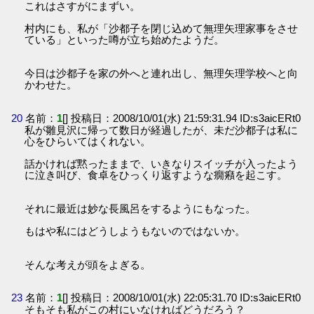
これはさすがにまずい。
村内にも、私が「沙都子を閉じ込めて無理矢理家事をさせ
ている」といった噂が立ち始めたようだ。
今日は沙都子を家の外へと連れ出し、無理矢理学校へと向
かわせた。
20
名前：
1
[] 投稿日：2008/10/01(水) 21:59:31.94 ID:s3aicERt0
私が雛見沢に帰って数日が経過したが、未だ沙都子は私に
心をひらいてはくれない。
話かければ黙ったままで、いきなりスイッチが入ったよう
に泣き叫び、食卓をひっくり返すような癇癪を起こす。
それに最近は妙な長風呂をするようにもなった。
もはや私にはどうしようもないのではないか。
そんな考えが頭をよぎる。
23
名前：
1
[] 投稿日：2008/10/01(水) 22:05:31.70 ID:s3aicERt0
そもそも私がこの村にいなければどうだろう？