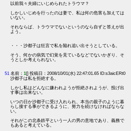
以前我々夫婦にいじめられたトラウマ？
しかしいじめを行ったのは妻で、私は何の危害も加えては
いない。
それならば、トラウマでないというのなら自ずと答えが出
よう。
・・・沙都子は狂言で私を陥れ追い出そうとしている。
そう、何かの病気で幻覚を見ているなどでないかぎり、そ
うとしか考えられない。
51
名前：
1
[] 投稿日：2008/10/01(水) 22:47:01.65 ID:s3aicERt0
沙都子は私を拒絶する。
しかし私はどんなに嫌われようが拒絶されようが、投げ出
す事は出来ない。
いつの日か沙都子に受け入れられ、本当の親子のように暮
らし接する事ができるように、努力を続けなければならな
い。
それがこの北条鉄平という一人の男の意地であり、義務で
もあると考えている。