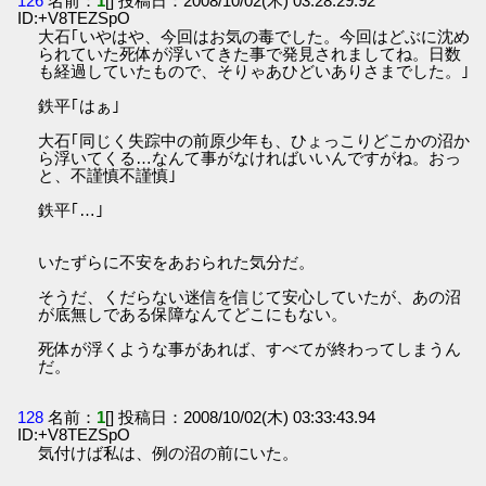
126
名前：
1
[] 投稿日：2008/10/02(木) 03:28:29.92
ID:+V8TEZSpO
大石｢いやはや、今回はお気の毒でした。今回はどぶに沈め
られていた死体が浮いてきた事で発見されましてね。日数
も経過していたもので、そりゃあひどいありさまでした。｣
鉄平｢はぁ｣
大石｢同じく失踪中の前原少年も、ひょっこりどこかの沼か
ら浮いてくる…なんて事がなければいいんですがね。おっ
と、不謹慎不謹慎｣
鉄平｢…｣
いたずらに不安をあおられた気分だ。
そうだ、くだらない迷信を信じて安心していたが、あの沼
が底無しである保障なんてどこにもない。
死体が浮くような事があれば、すべてが終わってしまうん
だ。
128
名前：
1
[] 投稿日：2008/10/02(木) 03:33:43.94
ID:+V8TEZSpO
気付けば私は、例の沼の前にいた。