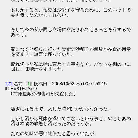
もしかすると、悟史は沙都子を守るために、このバットで
妻を殺したのかもしれない。
そして今の私が同じ立場に立たされてもきっとそうするで
あろう。
家につくと祭りに行ったはずの沙都子が何故か夕食の用意
を済ませ、無言で座っていた。
疲れ切った私は特に言及する事もなく、バットを棚の中に
隠し、味噌汁をすすった。
121
名前：
1
[] 投稿日：2008/10/02(木) 03:07:59.15
ID:+V8TEZSpO
｢前原屋敷の御曹司が失踪した｣
騒ぎになるまで、大した時間はかからなかった。
しかし沼から死体が浮いてこないという事は、やはりあの
沼は本物の底無し沼だったのだろうか。
ただの気味の悪い迷信だと思っていたが。