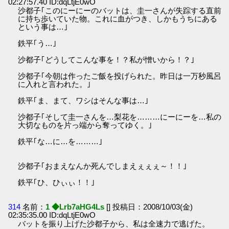
02:27:57.40 ID:dqLtjE0wO
沙都子｢このにーにーのバットは、圭一さんが失踪する直前
に持ち歩いていた物。これに血がつき、しかもうちにある
という事は…｣
鉄平｢う…｣
沙都子｢どうしてこんな事を！？私が憎いから！？｣
沙都子｢今朝は作ったご飯を投げられた。昨日は一万秒風呂
に入れと言われた。｣
鉄平｢ま、まて、ワシはそんな事は…｣
沙都子｢そして圭一さんを…梨花を………にーにーを…私の
大切なものを片っ端から奪ってゆく。｣
鉄平｢な…に…を………｣
沙都子｢おまえなんか死んでしまえぇぇぇ～！！｣
鉄平｢ひ、ひぃぃ！！｣
314
名前：
1 ◆Lrb7aHG4Ls
[] 投稿日：2008/10/03(金)
02:35:35.00 ID:dqLtjE0wO
バットを振り上げた沙都子から、私は全速力で逃げた。