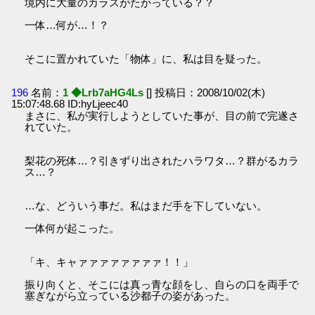
境内に大量のカラスがたかっている？？
一体…何が…！？
そこに置かれていた「物体」に、私は目を疑った。
196
名前：
1 ◆Lrb7aHG4Ls
[] 投稿日：2008/10/02(木)
15:07:48.68 ID:hyLjeec40
まさに、私が実行しようとしていた事が、目の前で完遂さ
れていた。
梨花の死体…？引きずり出されたハラワタ…？群がるカラ
ス…？
…な、どういう事だ。私はまだ手を下していない。
一体何が起こった。
「キ、キャァァァァァァァァ！！」
振り向くと、そこには真っ青な顔をし、自らの口を両手で
塞ぎながら立っている沙都子の姿があった。