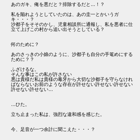
あのガキ、俺を悪だと？排除するだと…！？
私を陥れようとしていたのは、あの圭一とかいうガ
キ・・・？
沙都子をそそのかし、児童相談所に通報し、私を悪者に仕
立て上げこの村から追い出そうとしている？
何のために？
あのさっきの小娘のように、沙都子も自分の手篭めにする
ために？？
ふざけるな。
そんな事はこの私が許さない
悪は貴様だ私は貴様の毒牙から大切な沙都子を守らなけれ
ばならないお前のような存在が許せない許せない許せない
許せない許せない…
…ひた。
立ち止まった私は、強烈な違和感を感じた。
今、足音が一つ余計に聞こえた・・・？