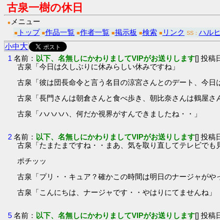
古泉一樹の休日
メニュー
●
トップ
作品一覧
作者一覧
掲示板
検索
リンク
ハルヒ
■
■
■
■
■
■
SS：
大
小
中
1
名前：
以下、名無しにかわりましてVIPがお送りします
[] 投稿日
古泉「今日は久しぶりに休みらしい休みですね」
古泉「彼は団長命令と言う名目の涼宮さんとのデート、今日
古泉「長門さんは朝倉さんと食べ歩き、朝比奈さんは鶴屋さ
古泉「ハハハハ、何だか視界がすんできましたね・・」
2
名前：
以下、名無しにかわりましてVIPがお送りします
[] 投稿日
古泉「たまたまですね・・まあ、気を取り直してテレビでも
ポチッッ
古泉「プリ・・キュア？確かこの時間は明日のナージャがや
古泉「こんにちは、ナージャです・・やはりにてませんね」
5
名前：
以下、名無しにかわりましてVIPがお送りします
[] 投稿日