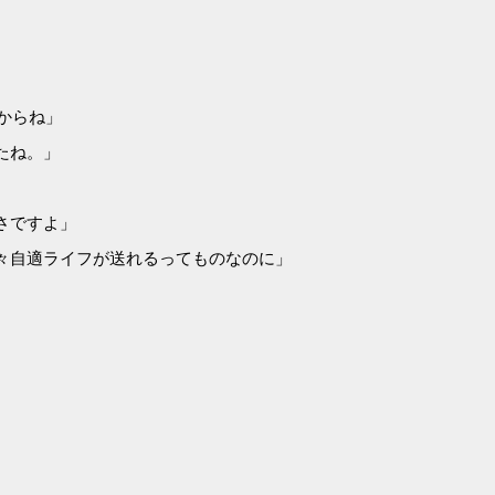
からね」
たね。」
さですよ」
々自適ライフが送れるってものなのに」