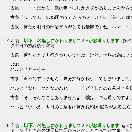
古泉「・・・だから、僕は年下にしか興味がありませんから
古泉「少しでも、SOS団のかたからのメールかと期待した僕
古泉「何だか明日の部活どうがとても憂鬱ですね。ハァ・・
14
名前：
以下、名無しにかわりましてVIPがお送りします
[] 投稿
次の日の放課後部室前
古泉「何だかとても行きづらいですね。けど、世界の為にファ
ｺﾝｺﾝ
ハルヒ「ど～ぞ～」
古泉「遅れてすいません。幾分掃除が長引いてしまいまして
ハルヒ「ならしかたないわね・・・？どうしたの古泉君？今
古泉「そ、そんなことありませんよ。僕はいつも通りですよ」
ハルヒ「いいえ、今日の古泉君は何か変!何か悩みがあるなら
15
名前：
以下、名無しにかわりましてVIPがお送りします
[age]
キョン「どこかの雑用係で悪かったな。ところでだ古泉、ど