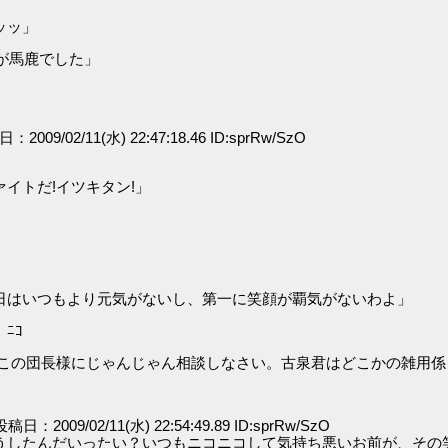
ッッ」
が馬鹿でした」
」
日：2009/02/11(水) 22:47:18.46 ID:sprRw/SzO
イトだ!イツキタン!」
」
日はいつもより元気がないし、第一に笑顔が覇気がないわよ」
ﾆｺ
この団長様にじゃんじゃん相談しなさい。古泉君はどこかの雑用係
 投稿日：2009/02/11(水) 22:54:49.89 ID:sprRw/SzO
うしたんだいったい？いつもニコニコして気持ち悪いお前が、その