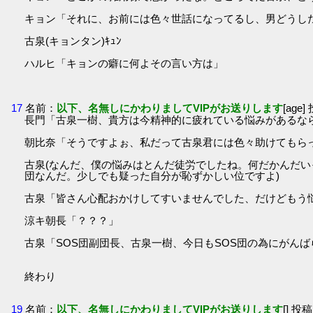
キョン「それに、お前には色々世話になってるし、男どうし
古泉(キョンタン)ｷｭﾝ
ハルヒ「キョンの癖に何よその言い方は」
17
名前：
以下、名無しにかわりましてVIPがお送りします
[age]
長門「古泉一樹、貴方は今精神的に疲れている悩みがあるな
朝比奈「そうですよぉ、私だって古泉君には色々助けてもら
古泉(なんだ、僕の悩みはとんだ徒労でしたね。何だかんだい
団なんだ。少しでも疑った自分が恥ずかしい位ですよ)
古泉「皆さん心配おかけしてすいませんでした、だけどもう悩
涼キ朝長「？？？」
古泉「SOS団副団長、古泉一樹、今日もSOS団の為にがん
終わり
19
名前：
以下、名無しにかわりましてVIPがお送りします
[] 投稿