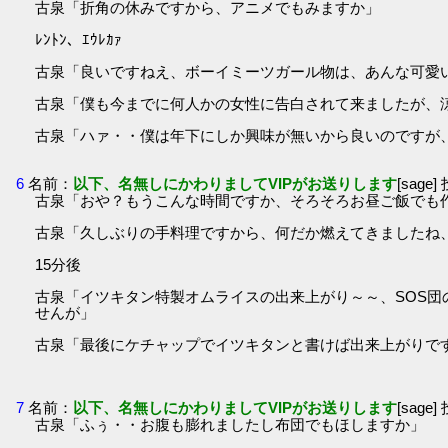
古泉「折角の休みですから、アニメでもみますか」
ﾚﾝﾄﾝ、ｴｳﾚｶｧ
古泉「良いですねえ、ボーイミーツガール物は、あんな可愛
古泉「僕も今までに何人かの女性に告白されて来ましたが、
古泉「ハァ・・僕は年下にしか興味が無いから良いのですが
6
名前：
以下、名無しにかわりましてVIPがお送りします
[sage]
古泉「おや？もうこんな時間ですか、そろそろお昼ご飯でも
古泉「久しぶりの手料理ですから、何だか燃えてきましたね
15分後
古泉「イツキタン特製オムライスの出来上がり～～、SOS
せんが」
古泉「最後にケチャップでイツキタンと書けば出来上がりで
7
名前：
以下、名無しにかわりましてVIPがお送りします
[sage]
古泉「ふぅ・・お腹も膨れましたし布団でもほしますか」