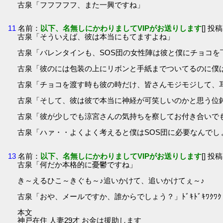
古泉「フフフフフ、また一興ですね」
11
名前：
以下、名無しにかわりましてVIPがお送りします
[] 投稿
古泉「そういえば、彼は本当にもてますよね」
古泉「バレンタインも、SOS団の女性陣は彼と僕にチョコ
古泉「彼のには包装の上にリボンと手紙までついてるのに僕
古泉「チョコを渡す時も彼の時だけ、皆さんモジモジして、
古泉「そして、彼は彼で本当に神経が可笑しいのかと思う位
古泉「彼が少しでも涼宮さんの気持ちを察してお付き合いで
古泉「ハァ・・よくよく考えると僕はSOS団に必要なんでし
13
名前：
以下、名無しにかわりましてVIPがお送りします
[] 投稿
古泉「何だか本格的に憂鬱ですね」
き～えるひこ～きぐも～♪追いかけて、追いかけてぇ～♪
古泉「おや、メールですか、誰からでしょう？」ﾄﾞｷﾄﾞｷﾜｸﾜｸ
本文
神戸在住 人妻29才 お金は援助します