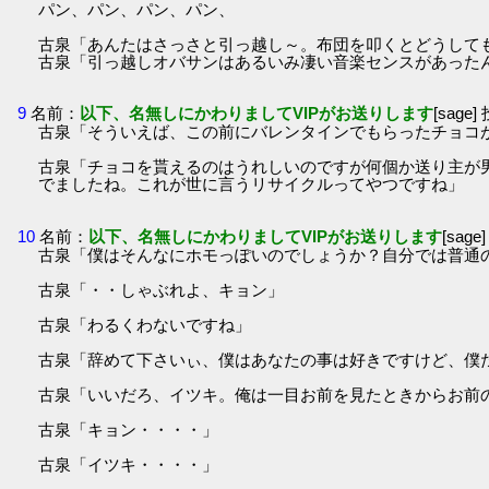
パン、パン、パン、パン、
古泉「あんたはさっさと引っ越し～。布団を叩くとどうして
古泉「引っ越しオバサンはあるいみ凄い音楽センスがあった
9
名前：
以下、名無しにかわりましてVIPがお送りします
[sage]
古泉「そういえば、この前にバレンタインでもらったチョコ
古泉「チョコを貰えるのはうれしいのですが何個か送り主が
でましたね。これが世に言うリサイクルってやつですね」
10
名前：
以下、名無しにかわりましてVIPがお送りします
[sage
古泉「僕はそんなにホモっぽいのでしょうか？自分では普通
古泉「・・しゃぶれよ、キョン」
古泉「わるくわないですね」
古泉「辞めて下さいぃ、僕はあなたの事は好きですけど、僕
古泉「いいだろ、イツキ。俺は一目お前を見たときからお前
古泉「キョン・・・・」
古泉「イツキ・・・・」