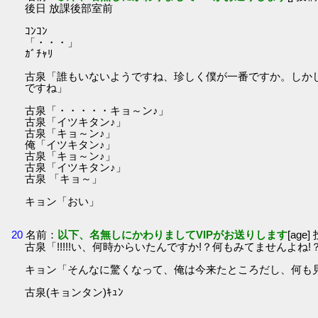
後日 放課後部室前
ｺﾝｺﾝ
「・・・」
ｶﾞﾁｬﾘ
古泉「誰もいないようですね、珍しく僕が一番ですか。しか
ですね」
古泉「・・・・・キョ～ン♪」
古泉「イツキタン♪」
古泉「キョ～ン♪」
俺「イツキタン♪」
古泉「キョ～ン♪」
古泉「イツキタン♪」
古泉 「キョ～」
キョン「おい」
20
名前：
以下、名無しにかわりましてVIPがお送りします
[age]
古泉「!!!!!い、何時からいたんですか!？何もみてませんよね!
キョン「そんなに驚くなって、俺は今来たところだし、何も
古泉(キョンタン)ｷｭﾝ