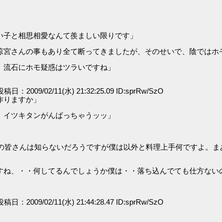
い子と相思相愛なんて羨ましい限りです」
涼宮さんの事もあり全て断ってきましたが、そのせいで、陰ではホ
、流石にホモ疑惑はツラいですね」
 投稿日：2009/02/11(水) 21:32:25.09 ID:sprRw/SzO
作りますか」
、イツキタンがんばっちゃうッッ」
団の皆さんは知らないだろうですが僕は以外と料理上手何ですよ。
すね、・・何してるんでしょうか僕は・・落ち込んでても仕方ない
 投稿日：2009/02/11(水) 21:44:28.47 ID:sprRw/SzO