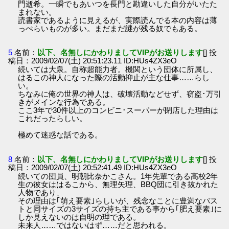
門逝希。一瞬でもあいつを長門と勘違いした自分がいたた
まれない。
読書家であるように見えるが、実際読んでる本の内容は薄
っぺらいものが多い。まだまだ謎が残る奴でもある。
5
名前：
以下、名無しにかわりましてVIPがお送りします
[] 投
稿日：2009/02/07(土) 20:51:23.11 ID:HUs4ZX3eO
続いては大泉。自称超能力者。機関という団体に所属し、
はるこの神人になった際の活動抑止が主な仕事……らし
い。
ちなみに俺の世界の神人は、破壊活動などせず、窃盗･万引
きがメインな行為である。
ここ3年で30件以上のコンビニ･スーパーが閉店した理由は
これだったらしい。
極めて迷惑な話である。
8
名前：
以下、名無しにかわりましてVIPがお送りします
[] 投
稿日：2009/02/07(土) 20:52:41.49 ID:HUs4ZX3eO
続いての団員、明朝比奈かこさん。1年先輩である高校2年
生の彼女ははるこから、無理矢理、BBQ団に引き抜かれた
人物であり、
その理由は｢萌え要素｣らしいが、残念なことに豊満なバス
トと同サイズの3サイズの持ち主である事から｢肥え要素｣に
しか見えないのは自明の理である。
未来人……ではないはず……だと思われる。