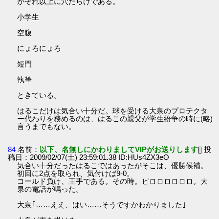
がそれ以上に穴だらけである。
小学生
空腹
にょろにょろ
短門
執筆
ときている。
はるこだけは気合い十分だ。球を受ける大泉のプロテクタ
ー代わりを務めるのは、はるこの親父が学生紛争の時に(略)
言うまでもない。
84
名前：
以下、名無しにかわりましてVIPがお送りします
[] 投
稿日：2009/02/07(土) 23:59:01.38 ID:HUs4ZX3eO
気合い十分だったはるこではあったがそこは、優勝候補。
初回に2点を取られ、気付けば9-0。
コールド負け、王手である。その時。ピロロロロロロ。大
泉の電話が鳴った。
大泉｢……ええ、はい……そうですかわかりました｣