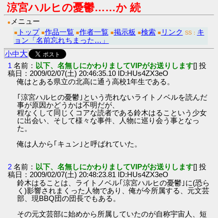
涼宮ハルヒの憂鬱……か 続
メニュー
●
トップ
作品一覧
作者一覧
掲示板
検索
リンク
キ
■
■
■
■
■
■
SS：
ョン「名前忘れちまった…」
大
小
中
1
名前：
以下、名無しにかわりましてVIPがお送りします
[] 投
稿日：2009/02/07(土) 20:46:35.10 ID:HUs4ZX3eO
俺はとある県立の北高に通う高校1年生である。
｢涼宮ハルヒの憂鬱｣という売れないライトノベルを読んだ
事が原因かどうかは不明だが、
程なくして同じくコアな読者である鈴木はるこという少女
に出会い、そして様々な事件、人物に巡り会う事となっ
た。
俺は人から｢キュン｣と呼ばれていた。
2
名前：
以下、名無しにかわりましてVIPがお送りします
[] 投
稿日：2009/02/07(土) 20:48:23.81 ID:HUs4ZX3eO
鈴木はることは、ライトノベル｢涼宮ハルヒの憂鬱｣に(恐ら
く)影響されまくった人物であり、俺が今所属する、元文芸
部、現BBQ団の団長でもある。
その元文芸部に始めから所属していたのが自称宇宙人、短