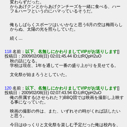
変わらずだった。
からあげクンとからあげクンチーズを一緒に食べる、ハー
フ＆ハーフというのにハマっているそうだ。
俺もしばらくスポーツはいいかなと思う6月の空は梅雨らし
からぬ、太陽の光を照らしていた。
続く…
118
名前：
以下、名無しにかわりましてVIPがお送りします
[]
投稿日：2009/02/08(日) 02:01:45.44 ID:LtRQpH2uO
秋の話になる。
学校は現在、1年を通して一番の盛り上がりを見せてる。
文化祭が始まろうとしていた。
120
名前：
以下、名無しにかわりましてVIPがお送りします
[]
投稿日：2009/02/08(日) 02:07:43.94 ID:LtRQpH2uO
俺の所属する(させられた？)BBQ団では映画を撮影し上映す
る事になっていた。
映画の撮影の件は、また、いずれその時がくれば話したい
と思う。
今日はゆっくりと文化祭を楽しむ予定だった俺は校内を、