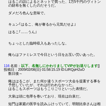
はるこの話によるとネットで買った、1万5千円のヴィトン
の財布を無くしたのだそうだ。
ダメだろ色んな意味で。
キュン｢はるこ、俺が奢るから元気だせよ｣
はるこ｢……うん｣
ちょっとした臨時収入もあったしな。
俺らはファミレスで今日という日をお互い労いあった。
116
名前：
以下、名無しにかわりましてVIPがお送りします
[]
投稿日：2009/02/08(日) 01:58:15.19 ID:LtRQpH2uO
数日後～
俺ははるこが、また何か違うスポーツ大会を提案する事を
予想していたが、それは行われなかった。
はるこもスポーツはもうこりごりといった表情だ。
大泉は頭に包帯を巻いており、現在は白泉だ。
短門は家庭の医学を読みふけっていて、明朝比奈さんは相