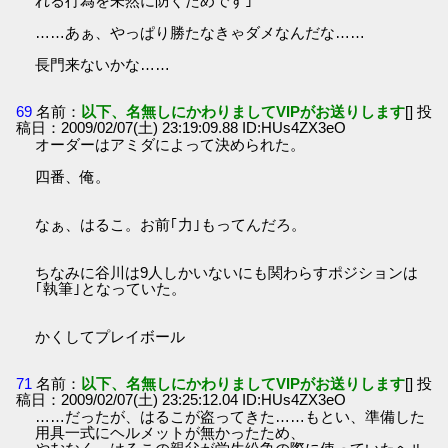
れる行為を未然に防ぐためです｣
……あぁ、やっぱり勝たなきゃダメなんだな……
長門来ないかな……
69
名前：
以下、名無しにかわりましてVIPがお送りします
[] 投
稿日：2009/02/07(土) 23:19:09.88 ID:HUs4ZX3eO
オーダーはアミダによって決められた。
四番、俺。
なぁ、はるこ。お前｢力｣もってんだろ。
ちなみに谷川は9人しかいないにも関わらすポジションは
｢執筆｣となっていた。
かくしてプレイボール
71
名前：
以下、名無しにかわりましてVIPがお送りします
[] 投
稿日：2009/02/07(土) 23:25:12.04 ID:HUs4ZX3eO
……だったが、はるこが盗ってきた……もとい、準備した
用具一式にヘルメットが無かったため、