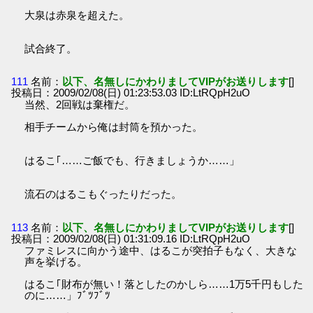
大泉は赤泉を超えた。
試合終了。
111
名前：
以下、名無しにかわりましてVIPがお送りします
[]
投稿日：2009/02/08(日) 01:23:53.03 ID:LtRQpH2uO
当然、2回戦は棄権だ。
相手チームから俺は封筒を預かった。
はるこ｢……ご飯でも、行きましょうか……」
流石のはるこもぐったりだった。
113
名前：
以下、名無しにかわりましてVIPがお送りします
[]
投稿日：2009/02/08(日) 01:31:09.16 ID:LtRQpH2uO
ファミレスに向かう途中、はるこが突拍子もなく、大きな
声を挙げる。
はるこ｢財布が無い！落としたのかしら……1万5千円もした
のに……」ﾌﾞﾂﾌﾞﾂ