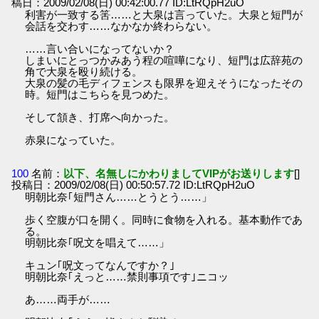
稿日：2009/02/08(日) 00:42:00.77 ID:LtRQpH2uO
利害が一致する筈……と大泉は言っていた。大泉と短門が
会話を交わす……なかなか終わらない。
……言い合いになってないか？
しまいにとっつかみあう程の喧嘩になり、短門は広辞苑の
角で大泉を殴り続ける。
大泉の髪の毛ディフェンスも限界を迎えそうになったその
時。短門はこちらを見つめた。
そして頷き、打席へ向かった。
赤泉になっていた。
100
名前：
以下、名無しにかわりましてVIPがお送りします
[]
投稿日：2009/02/08(日) 00:50:57.72 ID:LtRQpH2uO
明朝比奈｢短門さん……とうとう……」
歩く空腹が口を開く。同時に食物を入れる。基本動作であ
る。
明朝比奈｢呪文を唱えて……」
キュン｢呪文ってなんですか？｣
明朝比奈｢えっと……禁則事項です｣ニコッ
あ……両手が……