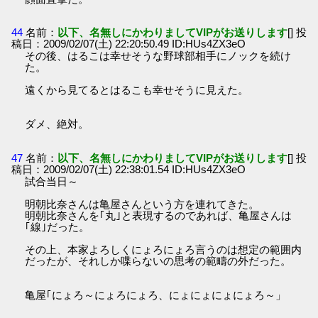
44
名前：
以下、名無しにかわりましてVIPがお送りします
[] 投
稿日：2009/02/07(土) 22:20:50.49 ID:HUs4ZX3eO
その後、はるこは幸せそうな野球部相手にノックを続け
た。
遠くから見てるとはるこも幸せそうに見えた。
ダメ、絶対。
47
名前：
以下、名無しにかわりましてVIPがお送りします
[] 投
稿日：2009/02/07(土) 22:38:01.54 ID:HUs4ZX3eO
試合当日～
明朝比奈さんは亀屋さんという方を連れてきた。
明朝比奈さんを｢丸｣と表現するのであれば、亀屋さんは
｢線｣だった。
その上、本家よろしくにょろにょろ言うのは想定の範囲内
だったが、それしか喋らないの思考の範疇の外だった。
亀屋｢にょろ～にょろにょろ、にょにょにょにょろ～」