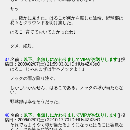
サッ
……確かに見えた。はるこが何かを渡した途端、野球部は
易々とグラウンドを明け渡した。
はるこ｢育てておいてよかったわ｣
ダメ、絶対。
37
名前：
以下、名無しにかわりましてVIPがお送りします
[] 投
稿日：2009/02/07(土) 21:59:03.81 ID:HUs4ZX3eO
はるこ｢じゃあまずは千本ノックよ！｣
ノックの雨が降り注ぐ。
しかしいかんせん、はるこである。ノックの球が当たらな
い。
野球部は幸せそうだった。
40
名前：
以下、名無しにかわりましてVIPがお送りします
[] 投
稿日：2009/02/07(土) 22:10:17.70 ID:HUs4ZX3eO
それでもようやく球が当たるようになったはるこは容赦な
くノックを俺らに浴びせる。