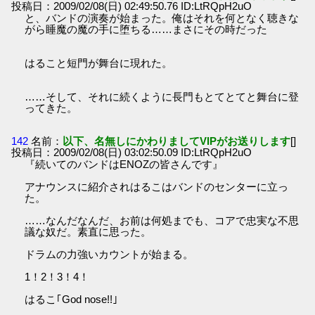
投稿日：2009/02/08(日) 02:49:50.76 ID:LtRQpH2uO
と、バンドの演奏が始まった。俺はそれを何となく聴きな
がら睡魔の魔の手に堕ちる……まさにその時だった
はること短門が舞台に現れた。
……そして、それに続くように長門もとてとてと舞台に登
ってきた。
142
名前：
以下、名無しにかわりましてVIPがお送りします
[]
投稿日：2009/02/08(日) 03:02:50.09 ID:LtRQpH2uO
『続いてのバンドはENOZの皆さんです』
アナウンスに紹介されはるこはバンドのセンターに立っ
た。
……なんだなんだ、お前は何処までも、コアで忠実な不思
議な奴だ。素直に思った。
ドラムの力強いカウントが始まる。
1！2！3！4！
はるこ｢God nose!!｣