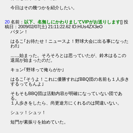
今日はその幾つかを紹介したい。
20
名前：
以下、名無しにかわりましてVIPがお送りします
[] 投
稿日：2009/02/07(土) 21:11:22.62 ID:HUs4ZX3eO
バタン！
はるこ｢お待たせ！ニュースよ！野球大会に出る事になった
わ!!｣
……始まった。そろそろとは思っていたが、鈴木はるこの
退屈が始まったのだ。
キョン｢野球って俺らがか｣
はるこ｢そうよ！これに優勝すればBBQ団の名前も１人歩き
するってもんよ｣
そもそもBBQ団は活動内容が明確になっていない団であ
る。
１人歩きをしたら、尚更途方にくれるのは間違いない。
シュッ！シュッ！
短門が素振りを始めていた。