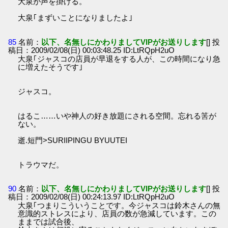
大泉が声を掛ける。
大泉｢まずいことになりましたよ｣
85
名前：
以下、名無しにかわりましてVIPがお送りします
[] 投
稿日：2009/02/08(日) 00:03:48.25 ID:LtRQpH2uO
大泉｢ジャスコの店員が早退をする人が、この時間になり急
に増えたそうです｣
ジャスコ。
はるこ……いや神人の好き放題にされる空間。忘れる筈が
ない。
逝.短門>SURIIPINGU BYUUTEI
トラウマだ。
90
名前：
以下、名無しにかわりましてVIPがお送りします
[] 投
稿日：2009/02/08(日) 00:24:13.97 ID:LtRQpH2uO
大泉｢つまりこういうことです。今ジャスコは鈴木さんの無
意識的ストレスにより、店員の数が急減しています。この
ままでは試合後、