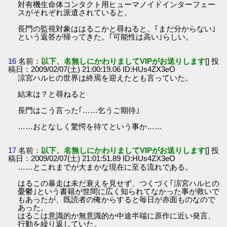
対有機生命体コンタクト用ヒューマノイドインターフェー
スがそれぞれ派遣されていると。
長門の監視対象ははるこかと尋ねると、｢まだ分からない｣
という返答が帰ってきた。｢可能性は高い｣らしい。
16
名前：
以下、名無しにかわりましてVIPがお送りします
[] 投
稿日：2009/02/07(土) 21:00:19.06 ID:HUs4ZX3eO
涼宮ハルヒの世界は終焉を迎えたとも言っていた。
結末は？と尋ねると
長門はこう言った｢……乞うご期待｣
……おとなしく驚愕を待てという事か……
17
名前：
以下、名無しにかわりましてVIPがお送りします
[] 投
稿日：2009/02/07(土) 21:01:51.89 ID:HUs4ZX3eO
……とこれまでが大まかな現在に至る流れである。
はるこの暴走は未だ衰えを見せず、つくづく｢涼宮ハルヒの
憂鬱｣という書籍が世間に広く知られてなかった事が救いで
もあったが、既読者の俺からすると毎日が赤面ものなので
あった。
はるこは意識的か無意識的か中途半端に原作に近い発言、
行動を繰り返していた。