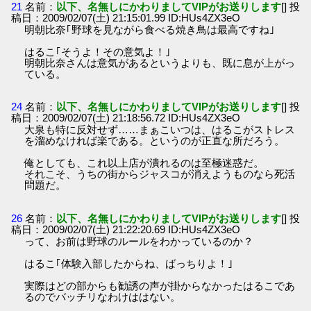
21
名前：
以下、名無しにかわりましてVIPがお送りします
[] 投
稿日：2009/02/07(土) 21:15:01.99 ID:HUs4ZX3eO
明朝比奈｢野球を見ながら食べる焼き鳥は最高ですね｣
はるこ｢そうよ！その意気よ！｣
明朝比奈さんは意気があるというよりも、既に息が上がっ
ている。
24
名前：
以下、名無しにかわりましてVIPがお送りします
[] 投
稿日：2009/02/07(土) 21:18:56.72 ID:HUs4ZX3eO
大泉も特に反対せず……まぁこいつは、はるこがストレス
を溜めなければ楽である。というのが正直な所だろう。
俺としても、これ以上店が潰れるのは至極迷惑だ。
それこそ、うちの街からジャスコが消えようものなら死活
問題だ。
26
名前：
以下、名無しにかわりましてVIPがお送りします
[] 投
稿日：2009/02/07(土) 21:22:20.69 ID:HUs4ZX3eO
って、お前は野球のルールをわかっているのか？
はるこ｢体験入部したからね、ばっちりよ！｣
実際はどの部からも勧誘の声が掛からなかったはるこであ
るのでバッチリなわけははない。