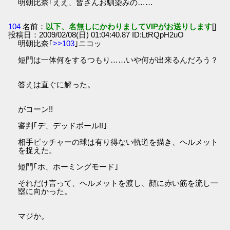
明朝比奈｢ええ、皆さんお馴染みの……
104
名前：
以下、名無しにかわりましてVIPがお送りします
[]
投稿日：2009/02/08(日) 01:04:40.87 ID:LtRQpH2uO
明朝比奈｢
>>103
｣ニコッ
短門は一体何をするつもり……いや何が出来るんだろう？
答えは直ぐに解った。
がコーン!!
審判｢デ、デッドボール!!｣
相手ピッチャーの球は有り得ない軌道を描き、ヘルメット
を捉えた。
短門｢ホ、ホーミングモード｣
それだけ言って、ヘルメットを渡し、顔に赤い筋を流し一
塁に向かった。
マジか。