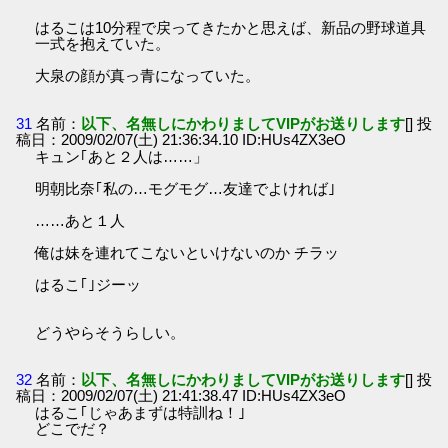
はるこは10分程で戻ってきたかと思えば、新品の野球道具
一式を抱えていた。
大泉の顔が真っ青になっていた。
31
名前：
以下、名無しにかわりましてVIPがお送りします
[] 投
稿日：2009/02/07(土) 21:36:34.10 ID:HUs4ZX3eO
キュン｢あと２人は……」
明朝比奈｢私の…モグモグ…友達でよければ｣
……あと１人
俺は妹を連れてこないといけないのか チラッ
はるこ｢｣ジーッ
どうやらそうらしい。
32
名前：
以下、名無しにかわりましてVIPがお送りします
[] 投
稿日：2009/02/07(土) 21:41:38.47 ID:HUs4ZX3eO
はるこ｢じゃあまずは特訓ね！｣
どこでだ？