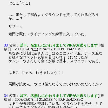
はるこ｢そこ｣
……果たして都合よくグラウンドを貸してくれるだろう
か……？
ザザーッ
短門は既にスライディングの練習に入っていた。
33
名前：
以下、名無しにかわりましてVIPがお送りします
[] 投
稿日：2009/02/07(土) 21:47:17.19 ID:HUs4ZX3eO
ちなみに明朝比奈さんは、はるこにメイド服、ナース服な
ど様々なコスプレ衣装を着せられそうになったが
ケンシロウよろしく全てが破け基本、スウェットである。
はるこ｢じゃあ、行きましょう！｣
展開が読めん。やはり勝たなくてはいけないのだろうか？
34
名前：
以下、名無しにかわりましてVIPがお送りします
[] 投
稿日：2009/02/07(土) 21:52:38.40 ID:HUs4ZX3eO
はるこが野球部と交渉している。グラウンドを貸せ、とで
もいってるのだろうが、野球部も引かない。