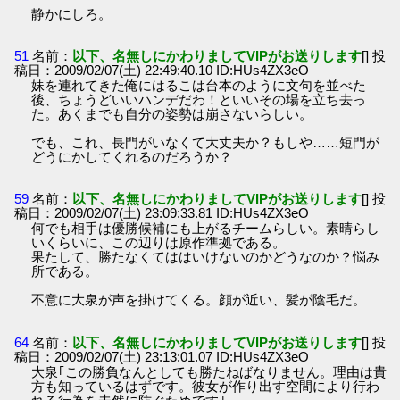
静かにしろ。
51
名前：
以下、名無しにかわりましてVIPがお送りします
[] 投
稿日：2009/02/07(土) 22:49:40.10 ID:HUs4ZX3eO
妹を連れてきた俺にはるこは台本のように文句を並べた
後、ちょうどいいハンデだわ！といいその場を立ち去っ
た。あくまでも自分の姿勢は崩さないらしい。
でも、これ、長門がいなくて大丈夫か？もしや……短門が
どうにかしてくれるのだろうか？
59
名前：
以下、名無しにかわりましてVIPがお送りします
[] 投
稿日：2009/02/07(土) 23:09:33.81 ID:HUs4ZX3eO
何でも相手は優勝候補にも上がるチームらしい。素晴らし
いくらいに、この辺りは原作準拠である。
果たして、勝たなくてははいけないのかどうなのか？悩み
所である。
不意に大泉が声を掛けてくる。顔が近い、髪が陰毛だ。
64
名前：
以下、名無しにかわりましてVIPがお送りします
[] 投
稿日：2009/02/07(土) 23:13:01.07 ID:HUs4ZX3eO
大泉｢この勝負なんとしても勝たねばなりません。理由は貴
方も知っているはずです。彼女が作り出す空間により行わ