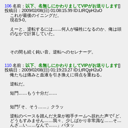
106
名前：
以下、名無しにかわりましてVIPがお送りします
[]
投稿日：2009/02/08(日) 01:08:15.99 ID:LtRQpH2uO
これが最後のイニングだ。
現在9-0。
えーと、逆転するには……何人が犠牲になるのか、俺は頭
のなかで計算していた。
その間も続く鈍い音。逆転へのセレナーデ。
110
名前：
以下、名無しにかわりましてVIPがお送りします
[]
投稿日：2009/02/08(日) 01:19:23.27 ID:LtRQpH2uO
俺たちは痛みと血液を引き換えに得点を重ねる。
逆転だ。
短門……もう十分だ……
短門｢そ、そう……」クラッ
逆転のベースを踏んだ大泉が相手チームへ掠れた声で｢ど、
どうもすみません……我々、少しばかり非常識な……そ…
んざ…い……なんで……」バタッ