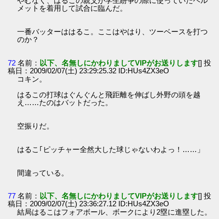
やむなく、はるこの親父が学生紛争の際に使っていたヘル
メットを着用して試合に臨んだ。
一番バッターははるこ。ここはやはり、ツーベースを打つ
のか？
72
名前：
以下、名無しにかわりましてVIPがお送りします
[] 投
稿日：2009/02/07(土) 23:29:25.32 ID:HUs4ZX3eO
コキン。
はるこの打球はぐんぐんと飛距離を伸ばし外野の頭を越
え……たのはバットだった。
空振りだ。
はるこ｢ピッチャー全然大した球じゃないわよっ！……」
間違っている。
77
名前：
以下、名無しにかわりましてVIPがお送りします
[] 投
稿日：2009/02/07(土) 23:36:27.12 ID:HUs4ZX3eO
結局はるこはフォアボール、ボークにより2塁に進塁した。