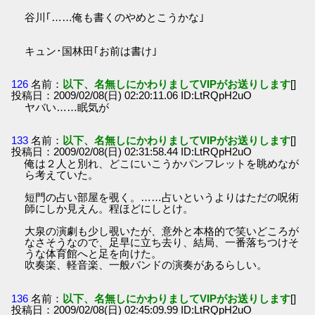
谷川｢……俺も書くのやめとこうかな｣
キュン･国林田｢お前は書け｣
126
名前：
以下、名無しにかわりましてVIPがお送りします
[]
投稿日：2009/02/08(日) 02:20:11.06 ID:LtRQpH2uO
ヤバい……眠気が
133
名前：
以下、名無しにかわりましてVIPがお送りします
[]
投稿日：2009/02/08(日) 02:31:58.44 ID:LtRQpH2uO
俺は２人と別れ、どこにいこうかパンフレットを眺めなが
ら考えていた。
短門の占い部屋を覗く。……占いというよりはただの呪術
師にしか見えん。程ほどにしとけ。
大泉の演劇も少し覗いたが、意外と本格的で笑いどころが
なさそうなので、足早に立ち去り、結局、一番落ちつけそ
うな体育館へと足を向けた。
吹奏楽、軽音楽、一般バンドの演奏があるらしい。
136
名前：
以下、名無しにかわりましてVIPがお送りします
[]
投稿日：2009/02/08(日) 02:45:09.99 ID:LtRQpH2uO