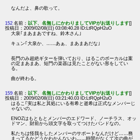
なんだよ、鼻の歌って。
152
名前：
以下、名無しにかわりましてVIPがお送りします
[]
投稿日：2009/02/08(日) 03:08:40.28 ID:LtRQpH2uO
大泉｢まあまあですね、鈴木さん｣
キュン｢大泉か、……あぁ、まあまあだな｣
長門のみ超絶ギターを弾いており、はるこのボーカルは案
の定まあまあ、短門の楽器は見たことがない形をしてい
る。
曲が終わる。
159
名前：
以下、名無しにかわりましてVIPがお送りします
[]
投稿日：2009/02/08(日) 03:21:40.03 ID:LtRQpH2uO
はるこ｢実は私と其処にいる有希と逝希は正式なメンバーじ
ゃないの。
ENOZはもともとメンバーのエドワード、ノーチラス、オッ
ドマン、財前から頭文字を取ってつけたバンドなの。
私たちは怪我をしたメンバーのサポートなんだけど……務
まってるかどうかわかんないわ……時間がなくて次の曲が