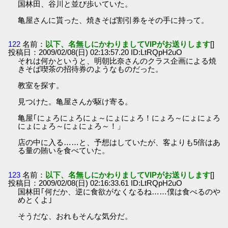
国林田、谷川と並び歩いていた。
亀屋さんに貰った、焼きそば割引券をその手に持って。
122
名前：
以下、名無しにかわりましてVIPがお送りします
[]
投稿日：2009/02/08(日) 02:13:57.20 ID:LtRQpH2uO
それは何かというと、明朝比奈さんのクラス企画による焼
きそば喫茶の招待券のようなものだった。
教室を探す。
見つけた。亀屋さんが駆け寄る。
亀屋｢にょろにょろにょ～にょにょろ！にょろ～にょにょろ
にょにょろ～にょにょろ～！」
店の中に入る……と、予想はしていたが、客よりも5倍はあ
る量の賄いを食べていた。
123
名前：
以下、名無しにかわりましてVIPがお送りします
[]
投稿日：2009/02/08(日) 02:16:33.61 ID:LtRQpH2uO
国林田｢何だか、逆に食欲がなくなるね……僕は食べるのや
めとくよ｣
そうだな、おれもそんな気分だ。