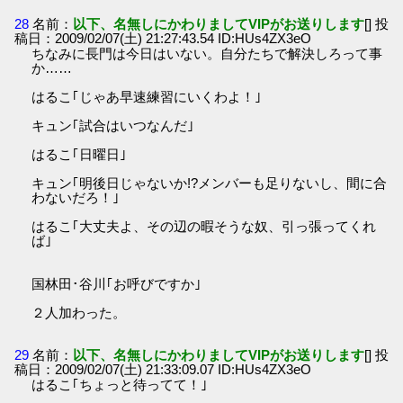
28
名前：
以下、名無しにかわりましてVIPがお送りします
[] 投
稿日：2009/02/07(土) 21:27:43.54 ID:HUs4ZX3eO
ちなみに長門は今日はいない。自分たちで解決しろって事
か……
はるこ｢じゃあ早速練習にいくわよ！｣
キュン｢試合はいつなんだ｣
はるこ｢日曜日｣
キュン｢明後日じゃないか!?メンバーも足りないし、間に合
わないだろ！｣
はるこ｢大丈夫よ、その辺の暇そうな奴、引っ張ってくれ
ば｣
国林田･谷川｢お呼びですか｣
２人加わった。
29
名前：
以下、名無しにかわりましてVIPがお送りします
[] 投
稿日：2009/02/07(土) 21:33:09.07 ID:HUs4ZX3eO
はるこ｢ちょっと待ってて！｣