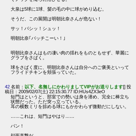
大泉は5球に1球、髪の毛の中に球がめり込む。
そうだ、この展開は明朝比奈さんが危ない！
サッ！パシッ！シュッ！
明朝比奈｢バッチこーい！｣
明朝比奈さんはもの凄い肉の揺れをものともせず、華麗に
グラブをさばく。
球をさばく度に、明朝比奈さんは自分へのご褒美といって
フライドチキンを頬張っていた。
42
名前：
以下、名無しにかわりましてVIPがお送りします
[] 投
稿日：2009/02/07(土) 22:15:30.77 ID:HUs4ZX3eO
短門はというと、部室での勢いは身を潜め、完全に棒立ち
状態だった。ただ突っ立っている。
耳の横数ミリを掠める球にもかかわらず微動だにしない。
……これは、短門はやはり……
バン！
顔面直撃だ。