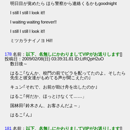
明日目が覚めたら ほら警察から連絡くるかもgoodnight
I still I still I look it!!
I waiting waiting forever!!
I still I still I look it!!
ミツカラナイノヨ Hi!!
178
名前：
以下、名無しにかわりましてVIPがお送りします
[]
投稿日：2009/02/08(日) 03:39:31.81 ID:LtRQpH2uO
数日後～
はるこ｢なんか、校門の前でビラを配ってたのよ。そしたら
先生と彼女達がもめてる声が聞こえたの｣
キュン｢それで、お前が助け舟を出したのか｣
はるこ｢何だか、ほっとけなくて……」
国林田｢鈴木さん、お客さんだよ～」
はるこ｢ん｣
181
名前：
以下、名無しにかわりましてVIPがお送りします
[]