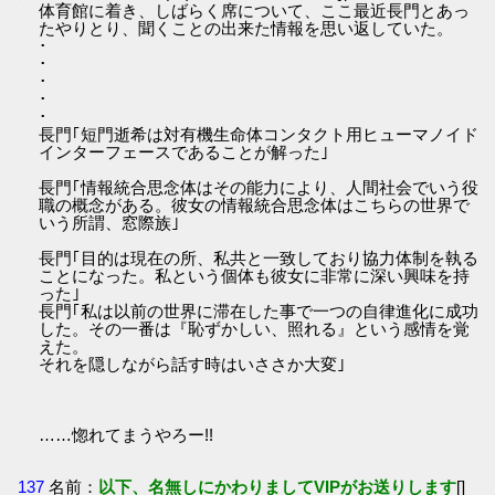
体育館に着き、しばらく席について、ここ最近長門とあっ
たやりとり、聞くことの出来た情報を思い返していた。
･
･
･
･
･
長門｢短門逝希は対有機生命体コンタクト用ヒューマノイド
インターフェースであることが解った｣
長門｢情報統合思念体はその能力により、人間社会でいう役
職の概念がある。彼女の情報統合思念体はこちらの世界で
いう所謂、窓際族｣
長門｢目的は現在の所、私共と一致しており協力体制を執る
ことになった。私という個体も彼女に非常に深い興味を持
った｣
長門｢私は以前の世界に滞在した事で一つの自律進化に成功
した。その一番は『恥ずかしい、照れる』という感情を覚
えた。
それを隠しながら話す時はいささか大変｣
……惚れてまうやろー!!
137
名前：
以下、名無しにかわりましてVIPがお送りします
[]