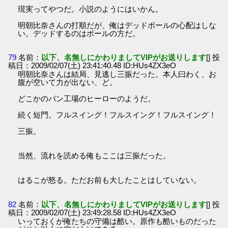
現実ってやつだ。小説のようにはいかん。
明朝比奈さんの打順だが、俺はデッドボールの心配はしな
い。デッドするのはボールの方だ。
79
名前：
以下、名無しにかわりましてVIPがお送りします
[] 投
稿日：2009/02/07(土) 23:41:40.48 ID:HUs4ZX3eO
明朝比奈さんは結局、見逃し三振だった。本人曰わく、お
腹が空いて力が出ない、ど。
どこかのパン工場のヒーローのようだ。
続く短門。フルスイング！フルスイング！フルスイング！
三振。
当然、流れを読める俺もここは三振だった。
はるこが怒る。ただお前も大したことはしていない。
82
名前：
以下、名無しにかわりましてVIPがお送りします
[] 投
稿日：2009/02/07(土) 23:49:28.58 ID:HUs4ZX3eO
いっておくが俺たちの守備は酷い。原作も酷いものだった