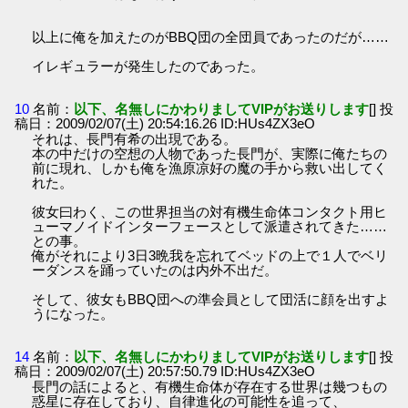
以上に俺を加えたのがBBQ団の全団員であったのだが……
イレギュラーが発生したのであった。
10
名前：
以下、名無しにかわりましてVIPがお送りします
[] 投
稿日：2009/02/07(土) 20:54:16.26 ID:HUs4ZX3eO
それは、長門有希の出現である。
本の中だけの空想の人物であった長門が、実際に俺たちの
前に現れ、しかも俺を漁原凉好の魔の手から救い出してく
れた。
彼女曰わく、この世界担当の対有機生命体コンタクト用ヒ
ューマノイドインターフェースとして派遣されてきた……
との事。
俺がそれにより3日3晩我を忘れてベッドの上で１人でベリ
ーダンスを踊っていたのは内外不出だ。
そして、彼女もBBQ団への準会員として団活に顔を出すよ
うになった。
14
名前：
以下、名無しにかわりましてVIPがお送りします
[] 投
稿日：2009/02/07(土) 20:57:50.79 ID:HUs4ZX3eO
長門の話によると、有機生命体が存在する世界は幾つもの
惑星に存在しており、自律進化の可能性を追って、