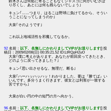
鈴木さんは何処に寄ることもなくジャスコに向かいむさぼ
り尽くし、あとには何も残らないでしょう｣
キュン｢……つまり、はるこは野球に負けてるから、そうい
うことになってしまうのか｣
大泉｢そのようです｣
これ以上地域活性を邪魔してなるか。
92
名前：
以下、名無しにかわりましてVIPがお送りします
[] 投
稿日：2009/02/08(日) 00:35:21.52 ID:LtRQpH2uO
大泉｢僕に考えがあります。あなたが前回戻ってきたとき、
どのように戻ってきました？｣
キュン｢思い出させるな。無理だ、断る｣
大泉｢ハーハッハッハッ！わかりました、要は『勝てば』い
いんです。多分うまく行きます、彼女とは利害が一致する
筈ですから｣
大泉が白い円の中の短門の方へ向かう。
96
名前：
以下、名無しにかわりましてVIPがお送りします
[] 投