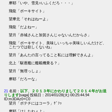
摩耶「いや、雪見○いふくだろ・・・」
飛龍「ボーキサイト」
望摩北「それはねーよ」
飛龍「だよねー」
望月「赤城さんと加賀さんじゃないんだからさ」
飛龍「ボーキサイト、美味しいっちゃ美味しいんだけど、
こたつでは欲しくないね」
望月「あんたの言ってること私には理解できんよ」
北上「駆逐艦に艦載機乗る？」
望月「無理っしょ」
摩耶「だろーな」
21
名前：
以下、２０１３年にかわりまして２０１４年がお送
りします
[saga] 投稿日：2014/01/28(火) 00:25:44.94
ID:m3DAz0+C0
望月「ポテチにはコーラ」ｹﾞﾌｯ
摩耶「はしたねぇよ」