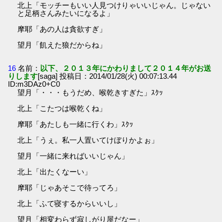
北上「モッチーもいい人見つけりゃいいじゃん。じゃない
と足柄さんみたいになるよ」
摩耶「あの人は貪欲すぎ」
望月「飢えた狼だからね」
16
名前：
以下、２０１３年にかわりまして２０１４年がお送
りします
[saga] 投稿日：2014/01/28(火) 00:07:13.44
ID:m3DAz0+C0
望月「・・・もうだめ、喉乾きすぎた」ｽｸｯ
北上「こたつは喉乾くね」
摩耶「あたしも一緒に行くわ」ｽｸｯ
北上「うぇ。私一人置いてけぼりかよぉ」
望月「一緒に来ればいいじゃん」
北上「出たくなーい」
摩耶「じゃあそこで待ってろ」
北上「ふて寝するからいいし」
望月「相変わらず寂しがり屋だなー」