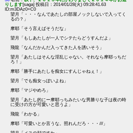
りします
[saga] 投稿日：2014/01/28(火) 09:28:41.63
ID:m3DAz0+C0
望月「・・・なんであたしの部屋ノックしないで入ってく
るの？」
摩耶「そう言えばそうだな」
望月「もしあたしが一人でシテたらどうすんだよ」
飛龍「なんだかんだ入ってきた人を誘いそう」
望月「あたしはそんな淫乱じゃない。それなら摩耶っちだ
ろ！」
摩耶「勝手にあたしを痴女にすんじゃねぇ！」
望月「でも痴女っぽいよね」
摩耶「マジやめろ」
望月「あたし的にー摩耶っちみたいな男勝りな子は夜の時
に受けの方が可愛いと思うよ」
飛龍「わかる」
摩耶「可愛いとか言うな。照れんだろ・・・///」
望月「メスの顔ですわ」