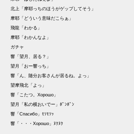
北上「摩耶っちのほうがゲップしてそう」
摩耶「どういう意味だこらぁ」
飛龍「わかる」
摩耶「わかんなよ」
ガチャ
響「望月、居る？」
望月「おー響っち」
響「ん、随分お客さんが居るね。よっ」
望摩飛北「よっ」
響「こたつ。Хорошо」
望月「私の横おいでー」ﾎﾟﾝﾎﾟﾝ
響「Спасибо」ﾓｿﾓｿｯ
響「・・・Хорошо」ﾇｸﾇｸ