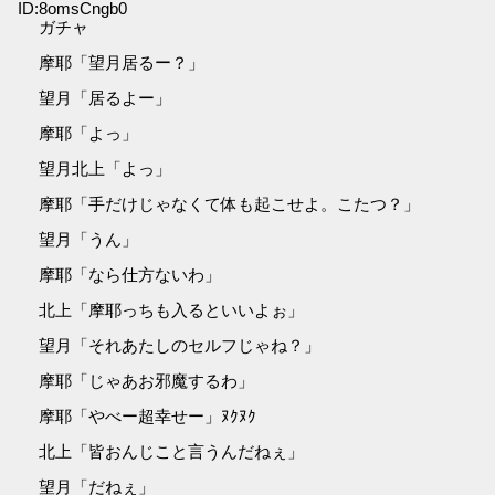
ID:8omsCngb0
ガチャ
摩耶「望月居るー？」
望月「居るよー」
摩耶「よっ」
望月北上「よっ」
摩耶「手だけじゃなくて体も起こせよ。こたつ？」
望月「うん」
摩耶「なら仕方ないわ」
北上「摩耶っちも入るといいよぉ」
望月「それあたしのセルフじゃね？」
摩耶「じゃあお邪魔するわ」
摩耶「やべー超幸せー」ﾇｸﾇｸ
北上「皆おんじこと言うんだねぇ」
望月「だねぇ」