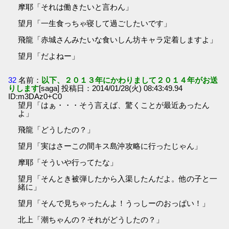
摩耶「それは働きたいと言わん」
望月「一生食っちゃ寝して過ごしたいです」
飛龍「赤城さんみたいな食いしん坊キャラ定着しますよ」
望月「だよねー」
32
名前：
以下、２０１３年にかわりまして２０１４年がお送
りします
[saga] 投稿日：2014/01/28(火) 08:43:49.94
ID:m3DAz0+C0
望月「はぁ・・・そう言えば、驚くことが最近あったん
よ」
飛龍「どうしたの？」
望月「実はさーこの間キス島沖攻略に行ったじゃん」
摩耶「そういや行ってたな」
望月「そんとき被弾したから入渠したんだよ。他の子と一
緒に」
望月「そんで見ちゃったんよ！うっしーのおっぱい！」
北上「潮ちゃんの？それがどうしたの？」