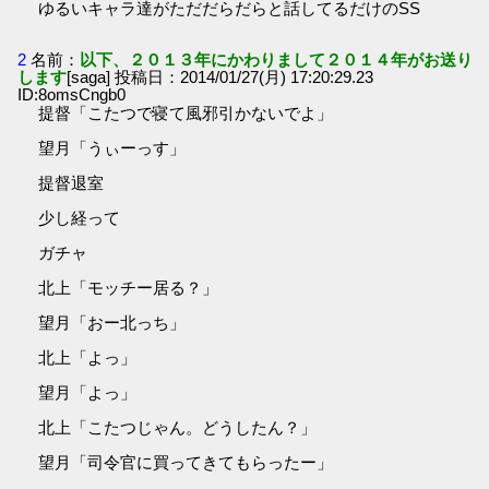
ゆるいキャラ達がただだらだらと話してるだけのSS
2
名前：
以下、２０１３年にかわりまして２０１４年がお送り
します
[saga] 投稿日：2014/01/27(月) 17:20:29.23
ID:8omsCngb0
提督「こたつで寝て風邪引かないでよ」
望月「うぃーっす」
提督退室
少し経って
ガチャ
北上「モッチー居る？」
望月「おー北っち」
北上「よっ」
望月「よっ」
北上「こたつじゃん。どうしたん？」
望月「司令官に買ってきてもらったー」