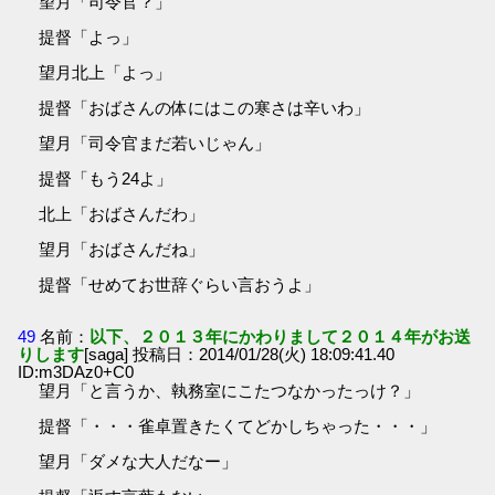
望月「司令官？」
提督「よっ」
望月北上「よっ」
提督「おばさんの体にはこの寒さは辛いわ」
望月「司令官まだ若いじゃん」
提督「もう24よ」
北上「おばさんだわ」
望月「おばさんだね」
提督「せめてお世辞ぐらい言おうよ」
49
名前：
以下、２０１３年にかわりまして２０１４年がお送
りします
[saga] 投稿日：2014/01/28(火) 18:09:41.40
ID:m3DAz0+C0
望月「と言うか、執務室にこたつなかったっけ？」
提督「・・・雀卓置きたくてどかしちゃった・・・」
望月「ダメな大人だなー」