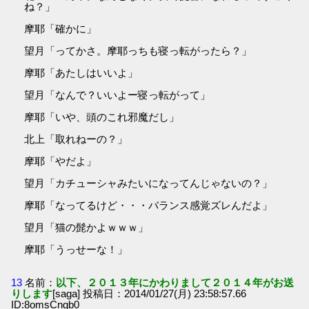
ね？」
摩耶「確かに」
望月「ってかさ。摩耶っちも寝っ転がったら？」
摩耶「あたしはいいよ」
望月「なんで？いいよー寝っ転がって」
摩耶「いや、頭のこれ邪魔だし」
北上「取れねーの？」
摩耶「やだよ」
望月「カチューシャみたいになってんじゃないの？」
摩耶「なってるけど・・・バランス感覚ズレんだよ」
望月「猫の髭かよｗｗｗ」
摩耶「うっせーな！」
13
名前：
以下、２０１３年にかわりまして２０１４年がお送
りします
[saga] 投稿日：2014/01/27(月) 23:58:57.66
ID:8omsCngb0