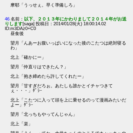
摩耶「うっせぇ。早く準備しろ」
46
名前：
以下、２０１３年にかわりまして２０１４年がお送
りします
[saga] 投稿日：2014/01/28(火) 18:00:14.02
ID:m3DAz0+C0
昼食後
望月「んあーお腹いっぱいになった後のこたつは絶対寝る
わ」
北上「確かにー」
望月「仲直りはできたん？」
北上「抱き締めたら許してくれたー」
望月「甘すぎだろぉ。あたしも誰かとイチャつきて
ぇ・・・」ﾀﾞﾗｰ
北上「こたつに入って頭を上に乗せるのって漫画みたいだ
よー」ﾀﾞﾗｰ
望月「北っちもやってんじゃん」
北上「楽」