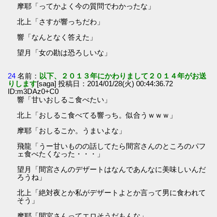
摩耶「ってかよく今の質問でわかったな」
北上「さすが響っちだわ」
響「なんとなく答えた」
望月「女の勘は恐ろしいな」
24
名前：
以下、２０１３年にかわりまして２０１４年がお送
りします
[saga] 投稿日：2014/01/28(火) 00:44:36.72
ID:m3DAz0+C0
響「甘いおしるこ食べたい」
北上「おしるこ食べてる響っち。似合うｗｗｗ」
摩耶「おしるこか。うまいよな」
飛龍「うー甘いものの話してたら間宮さんのところのパフ
ェ食べたくなった・・・」
望月「間宮さんのデザートはなんであんなに美味しいんだ
ろうね」
北上「絶対夜とか私がデザートよとか言って男に食われて
そう」
摩耶「間宮さんってエロそうだもんな」