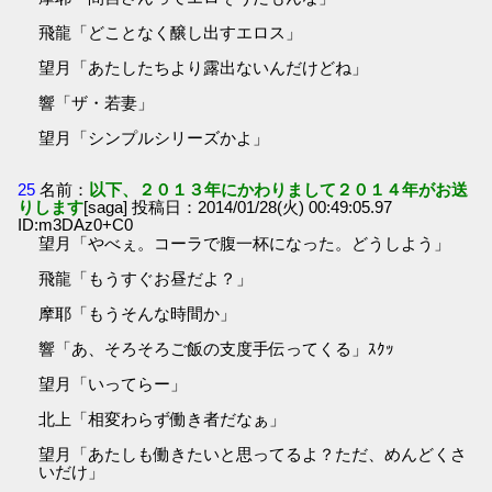
飛龍「どことなく醸し出すエロス」
望月「あたしたちより露出ないんだけどね」
響「ザ・若妻」
望月「シンプルシリーズかよ」
25
名前：
以下、２０１３年にかわりまして２０１４年がお送
りします
[saga] 投稿日：2014/01/28(火) 00:49:05.97
ID:m3DAz0+C0
望月「やべぇ。コーラで腹一杯になった。どうしよう」
飛龍「もうすぐお昼だよ？」
摩耶「もうそんな時間か」
響「あ、そろそろご飯の支度手伝ってくる」ｽｸｯ
望月「いってらー」
北上「相変わらず働き者だなぁ」
望月「あたしも働きたいと思ってるよ？ただ、めんどくさ
いだけ」