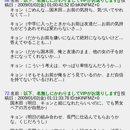
68
名前：
以下、名無しにかわりましてVIPがお送りします
[] 投
稿日：2009/01/02(金) 01:00:42.52 ID:bKINFMZ+0
キョン（ごめんな…国木田…お前の気持ち、気づいてやれ
なくて…）
キョン（中学に入ったときからお前は友達だ…お前の気持
ちがどうあれそれは変わらないさ…）
キョン（だからお前を嫌いになんて絶対にならないけど…
答えてやることも…）
キョン（だから国木田、俺と友達のまま、他の女の子を好
きになってくれないか…）
キョン（こういう考えは、やっぱり卑怯なんだろうか…）
キョン（そもそもお前が俺をどう見ているのか、まだ自信
を持てないでいるけれど…）
72
名前：
以下、名無しにかわりましてVIPがお送りします
[] 投
稿日：2009/01/02(金) 01:11:33.78 ID:bKINFMZ+0
国木田（明日、キョンと組になれたらいいのに。でも男女
ペアの方が自然か）
キョン（明日の組み合わせ、長門に仕込んでもらおうか
な。くじだろうし）