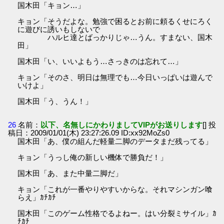
国木田「キョン…」
キョン「そうだよな。勉強で困るとお前に頼るくせにろく
に遊びに誘いもしないで
ハルヒ達とばっかりじゃ…うん。すまない、国木
田」
国木田「い、いいよもう…さっきのは忘れて…」
キョン「そのさ、明日は無理でも…今日いっぱいは遊んで
いけよ」
国木田「う、うん！」
26
名前：
以下、名無しにかわりましてVIPがお送りします
[] 投
稿日：2009/01/01(木) 23:27:26.09 ID:xx92MoZs0
国木田「あ、僕の組んだ軽量二脚のデータまだ残ってる」
キョン「うっし俺の新しい機体で勝負だ！」
国木田「あ、また中量二脚だ」
キョン「これが一番やりやすいからな。それマシンガン喰
らえ」ｶﾁｶﾁ
国木田「このゲーム性格でるよねー。はい分裂ミサイル」ｶ
ﾁｶﾁ