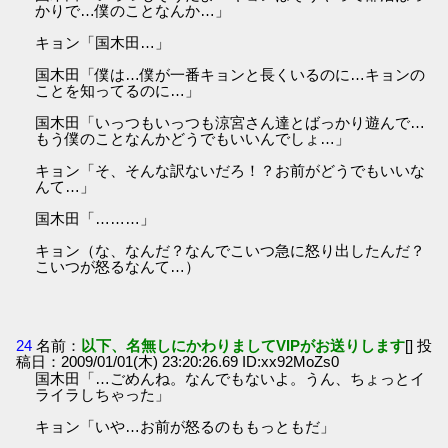
かりで…僕のことなんか…」
キョン「国木田…」
国木田「僕は…僕が一番キョンと長くいるのに…キョンの
ことを知ってるのに…」
国木田「いっつもいっつも涼宮さん達とばっかり遊んで…
もう僕のことなんかどうでもいいんでしょ…」
キョン「そ、そんな訳ないだろ！？お前がどうでもいいな
んて…」
国木田「………」
キョン（な、なんだ？なんでこいつ急に怒り出したんだ？
こいつが怒るなんて…）
24
名前：
以下、名無しにかわりましてVIPがお送りします
[] 投
稿日：2009/01/01(木) 23:20:26.69 ID:xx92MoZs0
国木田「…ごめんね。なんでもないよ。うん、ちょっとイ
ライラしちゃった」
キョン「いや…お前が怒るのももっともだ」