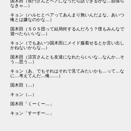
国木田（長門さんとペアになったら話できるかな…頑張ら
なきゃ…）
キョン（ハルヒとペアってあんまり無いんだよな。あいつ
俺とは嫌なのかな…）
国木田（ＳＯＳ団って結局何するんだろう？僕もみんなで
遊べたらいいな…）
キョン（でもあいつ国木田にメイド服着せるとか言い出し
かねないからな…）
国木田（涼宮さんとも友達になれたらいいな…なんか…そ
う…思う…）
キョン（あ、でもそれはそれで見てみたいかも…って…な
に…考えてんだ…俺……）
国木田（…）
キョン（…）
国木田「くーくー…」
キョン「すーすー…」