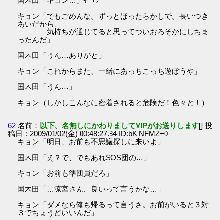
国木田「キョン…」ｷﾞｭｳ
キョン「でもごめんな。ずっとほったらかしで。長いつき
あいだから、
気持ちが通じてると思ってついおろそかにしちま
ったんだ」
国木田「うん…ありがと」
キョン「これからまた、一緒にあっちこっち遊ぼうや」
国木田「うん…」
キョン（しかしこんなに密着されると危険だ！色々と！）
62
名前：
以下、名無しにかわりましてVIPがお送りします
[] 投
稿日：2009/01/02(金) 00:48:27.34 ID:bKINFMZ+0
キョン「明日、お前も不思議探しに来いよ」
国木田「え？で、でもあれSOS団の…」
キョン「お前も準団員だろ」
国木田「…涼宮さん、良いって言うかな…」
キョン「ダメなら俺も帰るって言うさ。お前がいると３対
３でちょうどいいんだ」