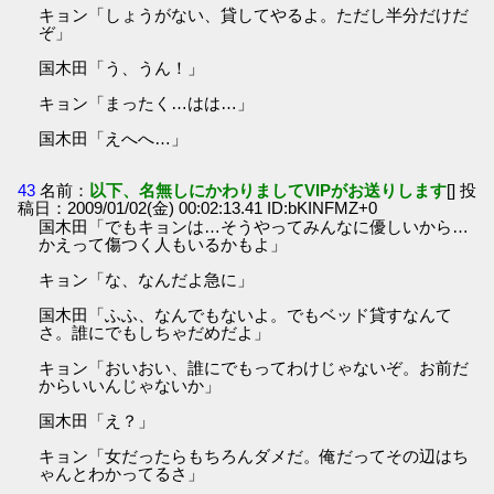
キョン「しょうがない、貸してやるよ。ただし半分だけだ
ぞ」
国木田「う、うん！」
キョン「まったく…はは…」
国木田「えへへ…」
43
名前：
以下、名無しにかわりましてVIPがお送りします
[] 投
稿日：2009/01/02(金) 00:02:13.41 ID:bKINFMZ+0
国木田「でもキョンは…そうやってみんなに優しいから…
かえって傷つく人もいるかもよ」
キョン「な、なんだよ急に」
国木田「ふふ、なんでもないよ。でもベッド貸すなんて
さ。誰にでもしちゃだめだよ」
キョン「おいおい、誰にでもってわけじゃないぞ。お前だ
からいいんじゃないか」
国木田「え？」
キョン「女だったらもちろんダメだ。俺だってその辺はち
ゃんとわかってるさ」