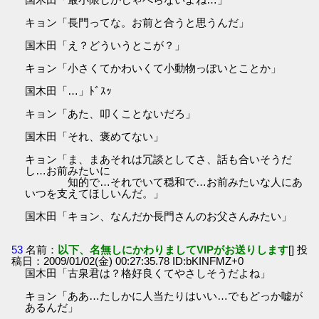
キョン「長門ってな。お前と合うと思うんだ」
国木田「え？どういうとこが？」
キョン「小さくてかわいくて小動物っぽいとことか」
国木田「…」ﾄﾞｽｯ
キョン「あた、叩くことないだろ」
国木田「それ、褒めてない」
キョン「ま、まあそれは冗談としてさ、話も合いそうだ
し…お前みたいに
知的で…それでいて穏和で…お前みたいな人にあ
いつを支えてほしいんだ。」
国木田「キョン、なんだか長門さんのお父さんみたい」
53
名前：
以下、名無しにかわりましてVIPがお送りします
[] 投
稿日：2009/01/02(金) 00:27:35.78 ID:bKINFMZ+0
国木田「古泉君は？格好良くてやさしそうだよね」
キョン「ああ…たしかに人当たりはいい…でもどっか嘘が
あるんだ」