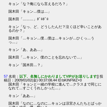
キョン「な？俺になら言えるだろ？」
国木田「キョン…僕は…」
国木田「………」ﾎﾞﾛﾎﾞﾛ
キョン「なっ、ど、どうしたんだ？泣くほど辛いことがあ
るのか？」
国木田「…キョン…僕…僕は…キョンが…ひくっ…う
っ…」
キョン「あ、ああ…」
国木田「…キョン、僕のことを忘れないで…」
キョン「国木田…？」
57
名前：
以下、名無しにかわりましてVIPがお送りします
[] 投
稿日：2009/01/02(金) 00:37:08.44 ID:bKINFMZ+0
国木田「キョンと一緒の学校に進んで…クラスまで同じに
なれて…すごくうれしかった…」
キョン「ああ…」
国木田「なのに…なのに…キョンは涼宮さんたちとばっか