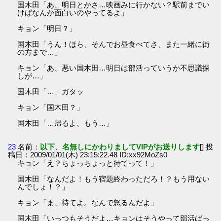
国木田「あ、明日とかさ…映画みに行かない？駅前までい
けばなんか面白いのやってるよ」
キョン「明日？」
国木田「うん！ほら、そんでお昼食べてさ、また一緒に街
の方まで…」
キョン「あ、悪い国木田…明日は部活っていうか不思議探
しが…」
国木田「…」ガタッ
キョン「国木田？」
国木田「…帰るよ、もう…」
23
名前：
以下、名無しにかわりましてVIPがお送りします
[] 投
稿日：2009/01/01(木) 23:15:22.48 ID:xx92MoZs0
キョン「え？ちょっちょっと待てって！」
国木田「なんだよ！もう宿題終わっただろ！？もう用ない
んでしょ！？」
キョン「ま、待てよ。なんで怒るんだよ」
国木田「いっつもそうだよ…キョンはそうやって部活ばっ