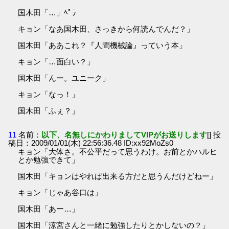
国木田「…」ﾍﾟﾗ
キョン「なあ国木田、さっきから何読んでんだ？」
国木田「ああこれ？『人間機械論』っていう本」
キョン「…面白い？」
国木田「んー。ユニーク」
キョン「なっ！」
国木田「ふぇ？」
11
名前：
以下、名無しにかわりましてVIPがお送りします
[] 投
稿日：2009/01/01(木) 22:56:36.48 ID:xx92MoZs0
キョン「大体さ。不公平だって思うわけ。お前とかハルヒ
とか勉強できて」
国木田「キョンはやれば出来る方だと思うんだけどねー」
キョン「じゃあ谷口は」
国木田「あー…」
国木田「涼宮さんと一緒に勉強したりとかしないの？」