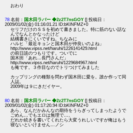
おわり
78
名前：
国木田ラバー ◆2z2T7nsGOY
[] 投稿日：
2009/01/02(金) 01:16:01.21 ID:bKINFMZ+0
セリフだけのＳＳを初めて書きました。特に筋のない話な
んでなんとかなったけど
結構書きにくいですね。ちなみに
ハルヒ「最近キョンと国木田が仲良いのよね」
http://www.vipss.net/haruhi/1226141429.html
の前日談のつもりです。ついでに
国木田「あれ…長門さんだ」
http://www.vipss.net/haruhi/1229684967.html
も俺です。３作目なのでトリつけてみました
カップリングの種類を問わず国木田に愛を。誰か作って同
人誌。
2009年は９にきだイヤー。
80
名前：
国木田ラバー ◆2z2T7nsGOY
[] 投稿日：
2009/01/02(金) 01:17:20.94 ID:bKINFMZ+0
あら、なんだかみんなの期待をうらぎってしまったようで
ごめん…でもエロは無理で…。
だれか続きを書いてくれたら大変うれしいですが俺はもう
寝ないといけません…ノシ