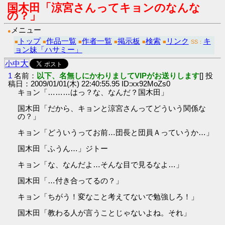
国木田「涼宮さんってキョンのなんな
の？」
メニュー
●
トップ
作品一覧
作者一覧
掲示板
検索
リンク
キ
■
■
■
■
■
■
SS：
ョン妹「ハサミー」
大
小
中
1
名前：
以下、名無しにかわりましてVIPがお送りします
[] 投
稿日：2009/01/01(木) 22:40:55.95 ID:xx92MoZs0
キョン「………はっ？な、なんだ？国木田」
国木田「だから、キョンと涼宮さんってどういう関係な
の？」
キョン「どういうってお前…団長と団員Ａっていうか…」
国木田「ふうん…」ジトー
キョン「な、なんだよ…そんな目で見るなよ…」
国木田「…付き合ってるの？」
キョン「ちがう！変なこと考えてないで勉強しろ！」
国木田「教わる人が言うことじゃないよね。それ」