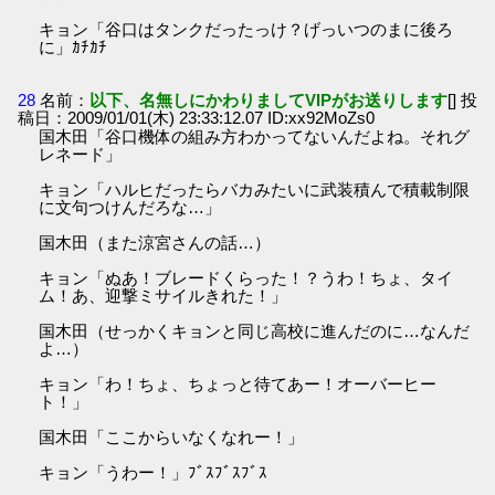
キョン「谷口はタンクだったっけ？げっいつのまに後ろ
に」ｶﾁｶﾁ
28
名前：
以下、名無しにかわりましてVIPがお送りします
[] 投
稿日：2009/01/01(木) 23:33:12.07 ID:xx92MoZs0
国木田「谷口機体の組み方わかってないんだよね。それグ
レネード」
キョン「ハルヒだったらバカみたいに武装積んで積載制限
に文句つけんだろな…」
国木田（また涼宮さんの話…）
キョン「ぬあ！ブレードくらった！？うわ！ちょ、タイ
ム！あ、迎撃ミサイルきれた！」
国木田（せっかくキョンと同じ高校に進んだのに…なんだ
よ…）
キョン「わ！ちょ、ちょっと待てあー！オーバーヒー
ト！」
国木田「ここからいなくなれー！」
キョン「うわー！」ﾌﾞｽﾌﾞｽﾌﾞｽ