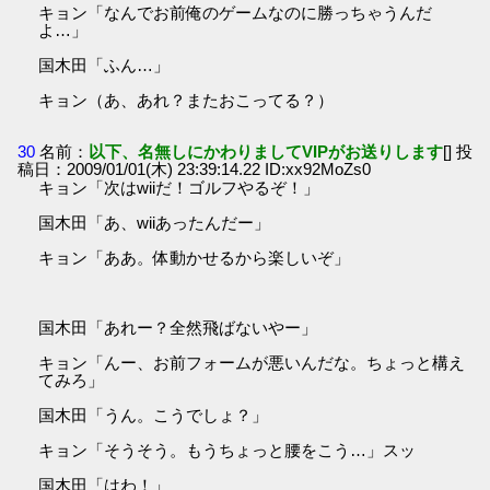
キョン「なんでお前俺のゲームなのに勝っちゃうんだ
よ…」
国木田「ふん…」
キョン（あ、あれ？またおこってる？）
30
名前：
以下、名無しにかわりましてVIPがお送りします
[] 投
稿日：2009/01/01(木) 23:39:14.22 ID:xx92MoZs0
キョン「次はwiiだ！ゴルフやるぞ！」
国木田「あ、wiiあったんだー」
キョン「ああ。体動かせるから楽しいぞ」
国木田「あれー？全然飛ばないやー」
キョン「んー、お前フォームが悪いんだな。ちょっと構え
てみろ」
国木田「うん。こうでしょ？」
キョン「そうそう。もうちょっと腰をこう…」スッ
国木田「はわ！」