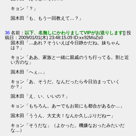
キョン「？」
国木田「も、もう一回教えて…？」
36
名前：
以下、名無しにかわりましてVIPがお送りします
[] 投
稿日：2009/01/01(木) 23:48:15.09 ID:xx92MoZs0
国木田「…あれ？そういえば今日静かだね。妹ちゃん
は？」
キョン「ああ、家族と一緒に親戚のうち行ってる。割と近
い方のな」
国木田「へぇ…」
キョン「あ、そうだ。なんだったら今日泊まっていく
か？」
国木田「え、い、いいの？」
キョン「もちろん。あーでもお前にも都合があるか…」
国木田「ううん、大丈夫！なんか久しぶりだねー」
キョン「そうだな」（よかった。機嫌なおったみたいだ
な…）