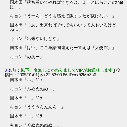
国木田「落ち着いてやればできるよ。えーとほらここのthat
は…」
キョン「うーん…どうも感覚で訳すクセが抜けない…」
国木田「まあ、出来ればそれでもいいって人もいるけど
ね…」
キョン「出来ないけどな」
国木田「はい、ここ単語間違えたー答えは『大使館』」
キョン「ぬあー」
9
名前：
以下、名無しにかわりましてVIPがお送りします
[] 投
稿日：2009/01/01(木) 22:53:00.86 ID:xx92MoZs0
国木田「…」ﾍﾟﾗ
キョン「ふぬぬぬぬ…」
国木田「…」ﾍﾟﾗ
キョン「うううんんんん…」
国木田「…」ﾍﾟﾗ
キョン「ぐぬぬぬぬぬ…」