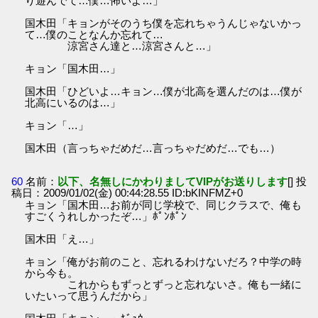
り遊んでて…僕…怖いよ…」
国木田「キョンがそのうち僕を忘れちゃうんじゃないかっ
て…僕のことなんか忘れて…
涼宮さん達と…涼宮さんと…」
キョン「国木田…」
国木田「ひどいよ…キョン…僕が北高を選んだのは…僕が
北高にいるのは…」
キョン「…」
国木田（言っちゃだめだ…言っちゃだめだ…でも…）
60
名前：
以下、名無しにかわりましてVIPがお送りします
[] 投
稿日：2009/01/02(金) 00:44:28.55 ID:bKINFMZ+0
キョン「国木田…お前が同じ学校で、同じクラスで、俺も
すごくうれしかったぞ…」ﾎﾟﾝﾎﾟﾝ
国木田「え…」
キョン「俺がお前のこと、忘れるわけないだろ？中学の時
から今も。
これからもずっとずっと忘れないさ。俺も一緒に
いたいって思うんだから」