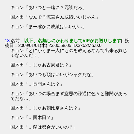
キョン「あいつと一緒に？冗談だろ」
国木田「なんで？涼宮さん成績いいじゃん」
キョン「まー確かに成績はいいが…」
13
名前：
以下、名無しにかわりましてVIPがお送りします
[] 投
稿日：2009/01/01(木) 23:00:58.05 ID:xx92MoZs0
キョン「とにかくまー人にものを教えるなんて出来る奴じ
ゃないんだ！」
国木田「…じゃあ古泉君は？」
キョン「あいつも頭はいいがシャクだな」
国木田「…長門さんは？」
キョン「あいつの場合まず意思の疎通に色々と難関があっ
てだな…」
国木田「…じゃあ朝比奈さんは？」
キョン「…国木田？」
国木田「…僕は都合がいいの？」