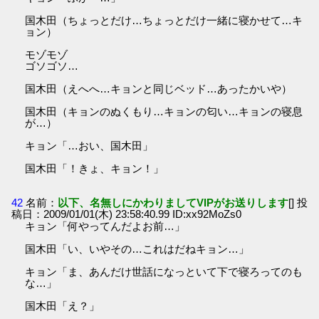
国木田（ちょっとだけ…ちょっとだけ一緒に寝かせて…キ
ョン）
モゾモゾ
ゴソゴソ…
国木田（えへへ…キョンと同じベッド…あったかいや）
国木田（キョンのぬくもり…キョンの匂い…キョンの寝息
が…）
キョン「…おい、国木田」
国木田「！きょ、キョン！」
42
名前：
以下、名無しにかわりましてVIPがお送りします
[] 投
稿日：2009/01/01(木) 23:58:40.99 ID:xx92MoZs0
キョン「何やってんだよお前…」
国木田「い、いやその…これはだねキョン…」
キョン「ま、あんだけ世話になっといて下で寝ろってのも
な…」
国木田「え？」