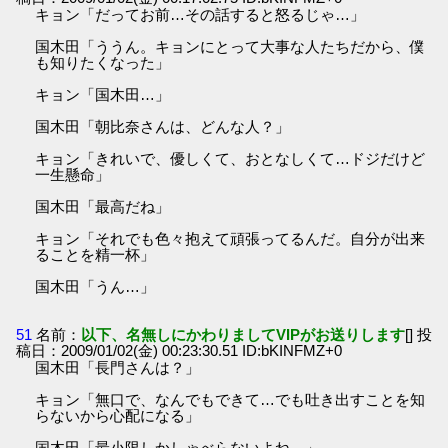
キョン「だってお前…その話すると怒るじゃ…」
国木田「ううん。キョンにとって大事な人たちだから、僕
も知りたくなった」
キョン「国木田…」
国木田「朝比奈さんは、どんな人？」
キョン「きれいで、優しくて、おとなしくて…ドジだけど
一生懸命」
国木田「最高だね」
キョン「それでも色々抱えて頑張ってるんだ。自分が出来
ることを精一杯」
国木田「うん…」
51
名前：
以下、名無しにかわりましてVIPがお送りします
[] 投
稿日：2009/01/02(金) 00:23:30.51 ID:bKINFMZ+0
国木田「長門さんは？」
キョン「無口で、なんでもできて…でも吐き出すことを知
らないから心配になる」
国木田「最小限しかしゃべらないよね…」