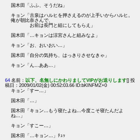
国木田「ふふ、そうだね」
キョン「古泉はハルヒを押さえるのが上手いからハルヒ。
俺が朝比奈さんで、
お前は長門と組にしてもらえ」
国木田「…キョンは涼宮さんと組みなよ」
キョン「お、おいおい…」
国木田「自分の気持ち、はっきりさせなきゃ」
キョン「ん…ああ…」
64
名前：
以下、名無しにかわりましてVIPがお送りします
[] 投
稿日：2009/01/02(金) 00:52:03.66 ID:bKINFMZ+0
キョン「すー…」
国木田「…」
国木田「キョン…もう寝たよね…今度こそ寝たんだよ
ね…」
キョン「すこー…」
国木田「…キョン…」ﾁｭｯ