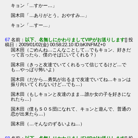
キョン「…すかー…」
国木田「…ありがとう。おやすみ…」
キョン「…すー…」
67
名前：
以下、名無しにかわりましてVIPがお送りします
[] 投
稿日：2009/01/02(金) 00:58:22.10 ID:bKINFMZ+0
国木田（ごめんね…こんなことして…でもキョン、好きだ
って言ったら、僕のそばにいてくれる？）
国木田（きっと友達でいてくれるって信じてるけど…で
も…やっぱり怖いよ）
国木田（だから…勇気が出るまで友達でいてね…キョンは
振り向いてくれないけど…でも…）
国木田（もしキョンと友達のまま…誰か女の子を好きにな
れたら…）
国木田（僕もＳＯＳ団になれて、キョンと遊んで、普通の
恋が出来たら…）
国木田（…そんなのずるいよね…）