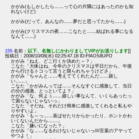
かがみ(もしかしたら……って心の片隅にはあったのかも知
れないけど)
かがみ(だって、あんなの……夢だと思ってたから……)
かがみ(クリスマスの夜……こなたと……結ばれる事になる
なんて……)
155
名前：
以下、名無しにかわりましてVIPがお送りします
[]
投稿日：2008/10/08(水) 02:25:47.18 ID:FfAOS8UPO
かがみ「ねえ、どこ行くか決めた～？」
こなた「大体はね、今年のクリスマスは平日だから、午後
から行けるトコって言うと限られちゃうけどさ」
かがみ「ちゃんと……考えててくれたんだ……嬉し
い……」
こなた「かがみんってば……そんなすぐに感激して、当日
の分の感激、とっといてよ？」
かがみ「な、何よぅ……嬉しい事なんて、いくらあったっ
て困らないじゃないっ」
こなた「そだね、それだけ簡単に感激してくれると私もや
りやすいよ」
かがみ「も～っ……喜ばせたりからかったり、ホントかわ
いくないんだから……」
こなた「嫌いになった？」
かがみ「な……なるわけないじゃないっ////言葉のアヤって
やつよ！」