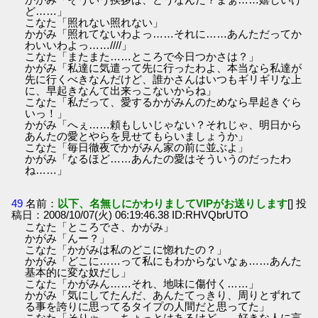
ど……」
こなた「照れない照れない」
かがみ「照れてないわよっ……それに……あんただってか
わいいわよっ……////」
こなた「またまた……ところで今日つかさは？」
かがみ「私達に気遣って先に行ったわよ、本当なら私達が
先に行くべきなんだけど、誰かさんはいつもギリギリな上
に、早起きなんて出来っこないからね」
こなた「私だって、愛するかがみんのためなら早起きぐら
いっ！」
かがみ「へぇ……頼もしいじゃない？それじゃ、明日から
あんたの愛とやらを見せてもらいましょうか」
こなた「毎日徹夜でかがみん家の前に並ぶよ」
かがみ「なるほど……あんたの愛はそういうのだったわ
ね……」
49
名前：
以下、名無しにかわりましてVIPがお送りします
[] 投
稿日：2008/10/07(火) 06:19:46.38 ID:RHVQbrUTO
こなた「ところでさ、かがみ」
かがみ「んー？」
こなた「かがみは私のどこに惚れたの？」
かがみ「どこに……って私にもわからないなぁ……あんた
基本的に変な奴だし」
こなた「かがみん……それ、地味に傷付く……」
かがみ「気にしてたんだ、あんたてっきり、周りとずれて
る事を誇りに思ってるタイプの人間だと思ってた」
こなた「そりゃ……ちょっとはあるけど……好きな人に言