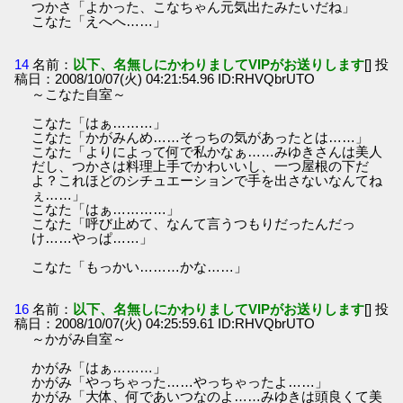
つかさ「よかった、こなちゃん元気出たみたいだね」
こなた「えへへ……」
14
名前：
以下、名無しにかわりましてVIPがお送りします
[] 投
稿日：2008/10/07(火) 04:21:54.96 ID:RHVQbrUTO
～こなた自室～
こなた「はぁ………」
こなた「かがみんめ……そっちの気があったとは……」
こなた「よりによって何で私かなぁ……みゆきさんは美人
だし、つかさは料理上手でかわいいし、一つ屋根の下だ
よ？これほどのシチュエーションで手を出さないなんてね
ぇ……」
こなた「はぁ…………」
こなた「呼び止めて、なんて言うつもりだったんだっ
け……やっぱ……」
こなた「もっかい………かな……」
16
名前：
以下、名無しにかわりましてVIPがお送りします
[] 投
稿日：2008/10/07(火) 04:25:59.61 ID:RHVQbrUTO
～かがみ自室～
かがみ「はぁ………」
かがみ「やっちゃった……やっちゃったよ……」
かがみ「大体、何であいつなのよ……みゆきは頭良くて美