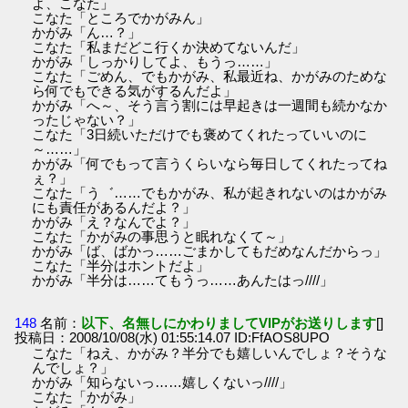
よ、こなた」
こなた「ところでかがみん」
かがみ「ん…？」
こなた「私まだどこ行くか決めてないんだ」
かがみ「しっかりしてよ、もうっ……」
こなた「ごめん、でもかがみ、私最近ね、かがみのためな
ら何でもできる気がするんだよ」
かがみ「へ～、そう言う割には早起きは一週間も続かなか
ったじゃない？」
こなた「3日続いただけでも褒めてくれたっていいのに
～……」
かがみ「何でもって言うくらいなら毎日してくれたってね
ぇ？」
こなた「う゛……でもかがみ、私が起きれないのはかがみ
にも責任があるんだよ？」
かがみ「え？なんでよ？」
こなた「かがみの事思うと眠れなくて～」
かがみ「ば、ばかっ……ごまかしてもだめなんだからっ」
こなた「半分はホントだよ」
かがみ「半分は……てもうっ……あんたはっ////」
148
名前：
以下、名無しにかわりましてVIPがお送りします
[]
投稿日：2008/10/08(水) 01:55:14.07 ID:FfAOS8UPO
こなた「ねえ、かがみ？半分でも嬉しいんでしょ？そうな
んでしょ？」
かがみ「知らないっ……嬉しくないっ////」
こなた「かがみ」