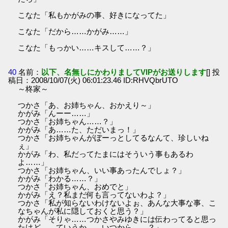
こなた「私もかがみの事、好きになってた」
こなた「だから……かがみ……」
こなた「もっかい……キスして……？」
40
名前：
以下、名無しにかわりましてVIPがお送りします
[] 投
稿日：2008/10/07(火) 06:01:23.46 ID:RHVQbrUTO
～柊家～
つかさ「あ、お姉ちゃん、おかえり～」
かがみ「んーー……」
つかさ「お姉ちゃん……？」
かがみ「あ……た、ただいまっ！」
つかさ「お姉ちゃんがぼーっとしてるなんて、珍しいね
ぇ」
かがみ「わ、私だってたまにはそういう事もあるわ
よ……」
つかさ「お姉ちゃん、いい事あったんでしょ？」
かがみ「わかる……？」
つかさ「お姉ちゃん、おめでと」
かがみ「え？私まだ何も言ってないわよ？」
つかさ「私が知らないわけないよぉ、あんな大事な事、こ
なちゃんが私に隠しておくと思う？」
かがみ「そりゃ……つかさやみゆきには伝わってると思っ
たけど……ていうか……いつから……？」