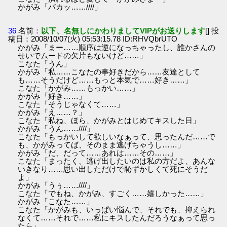
かがみ「バカッ……////」
36
名前：
以下、名無しにかわりましてVIPがお送りします
[] 投
稿日：2008/10/07(火) 05:53:15.78 ID:RHVQbrUTO
かがみ「まー……順序は逆になっちゃったし、誰かさんの
せいでムードの欠片もないけど……」
こなた「うん」
かがみ「私……こなたの事好きだから……友達として
も……そうだけど……もっと本気で……好き……」
こなた「かがみ……もっかい……」
かがみ「好き……」
こなた「そうじゃなくて……」
かがみ「え……？」
こなた「私ね、ほら、かがみとはじめてキスした日」
かがみ「うん……////」
こなた「もっかいして欲しいなぁって、思ったんだ……で
も、かがみってば、そのまま逃げちゃうし……」
かがみ「だ、だって……あれは……その……」
こなた「まったく、逃げ出したいのは私の方だよ、あんな
いきなり……思い出しただけで恥ずかしくて死にそうだ
よ」
かがみ「うぅ……////」
こなた「でもね、かがみ、すごく……嬉しかった……」
かがみ「こなた……」
こなた「かがみも、いっぱい悩んで、それでも、抑えられ
なくて……それで……私にキスしたんだろうなぁって思っ
たら」