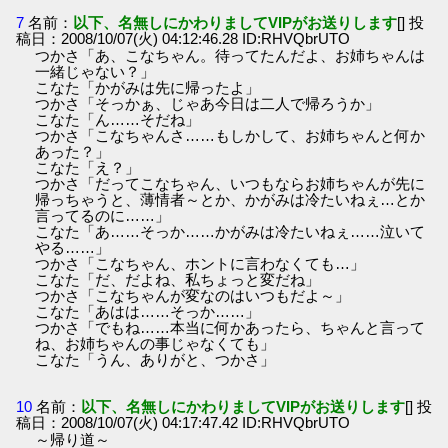
7
名前：
以下、名無しにかわりましてVIPがお送りします
[] 投
稿日：2008/10/07(火) 04:12:46.28 ID:RHVQbrUTO
つかさ「あ、こなちゃん。待ってたんだよ、お姉ちゃんは
一緒じゃない？」
こなた「かがみは先に帰ったよ」
つかさ「そっかぁ、じゃあ今日は二人で帰ろうか」
こなた「ん……そだね」
つかさ「こなちゃんさ……もしかして、お姉ちゃんと何か
あった？」
こなた「え？」
つかさ「だってこなちゃん、いつもならお姉ちゃんが先に
帰っちゃうと、薄情者～とか、かがみは冷たいねぇ…とか
言ってるのに……」
こなた「あ……そっか……かがみは冷たいねぇ……泣いて
やる……」
つかさ「こなちゃん、ホントに言わなくても…」
こなた「だ、だよね、私ちょっと変だね」
つかさ「こなちゃんが変なのはいつもだよ～」
こなた「あはは……そっか……」
つかさ「でもね……本当に何かあったら、ちゃんと言って
ね、お姉ちゃんの事じゃなくても」
こなた「うん、ありがと、つかさ」
10
名前：
以下、名無しにかわりましてVIPがお送りします
[] 投
稿日：2008/10/07(火) 04:17:47.42 ID:RHVQbrUTO
～帰り道～