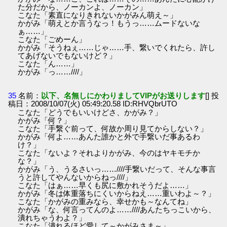
た分だから、ノーカンよ、ノーカン」
こなた「素直になりきれないかがみん萌え～」
かがみ「萌えとか言うなっ！もうっ……ムードないな
ぁ……」
こなた「ごめーん」
かがみ「そうねぇ……じゃ……手、繋いでくれたら、許し
てあげないでもないけど？」
こなた「ん……」
かがみ「っ……////」
35
名前：
以下、名無しにかわりましてVIPがお送りします
[] 投
稿日：2008/10/07(火) 05:49:20.58 ID:RHVQbrUTO
こなた「どうでもいいけどさ、かがみ？」
かがみ「何？」
こなた「手繋ぐ前って、何故か周り見てからしない？」
かがみ「何よ……あんた誰かと外で手繋いだ事あるわ
け？」
こなた「ないよ？それよりかがみ、今のはヤキモチか
な？」
かがみ「う、うるさいっ……////手繋いだって、そんな事言
うと許してやんないからねっ////」
こなた「はぁ……早くも尻に敷かれそうだよ……」
かがみ「冬は体重落ちにくいからねえ……重いわよ～？」
こなた「かがみの重みなら、幸せかも～なんてね」
かがみ「な、何言ってんのよ……////あんたちっこいから、
潰れちゃうわよ？」
こなた「潰れるほど愛して～かがみさま～」