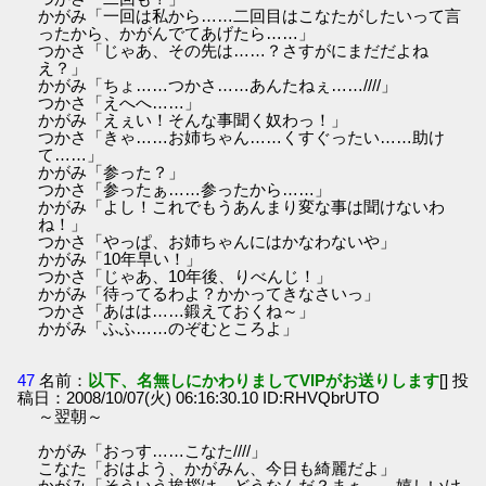
かがみ「一回は私から……二回目はこなたがしたいって言
ったから、かがんでてあげたら……」
つかさ「じゃあ、その先は……？さすがにまだだよね
え？」
かがみ「ちょ……つかさ……あんたねぇ……////」
つかさ「えへへ……」
かがみ「えぇい！そんな事聞く奴わっ！」
つかさ「きゃ……お姉ちゃん……くすぐったい……助け
て……」
かがみ「参った？」
つかさ「参ったぁ……参ったから……」
かがみ「よし！これでもうあんまり変な事は聞けないわ
ね！」
つかさ「やっぱ、お姉ちゃんにはかなわないや」
かがみ「10年早い！」
つかさ「じゃあ、10年後、りべんじ！」
かがみ「待ってるわよ？かかってきなさいっ」
つかさ「あはは……鍛えておくね～」
かがみ「ふふ……のぞむところよ」
47
名前：
以下、名無しにかわりましてVIPがお送りします
[] 投
稿日：2008/10/07(火) 06:16:30.10 ID:RHVQbrUTO
～翌朝～
かがみ「おっす……こなた////」
こなた「おはよう、かがみん、今日も綺麗だよ」
かがみ「そういう挨拶は、どうなんだ？まぁ……嬉しいけ