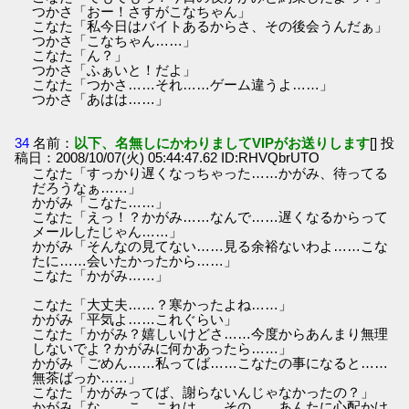
つかさ「おー！さすがこなちゃん」
こなた「私今日はバイトあるからさ、その後会うんだぁ」
つかさ「こなちゃん……」
こなた「ん？」
つかさ「ふぁいと！だよ」
こなた「つかさ……それ……ゲーム違うよ……」
つかさ「あはは……」
34
名前：
以下、名無しにかわりましてVIPがお送りします
[] 投
稿日：2008/10/07(火) 05:44:47.62 ID:RHVQbrUTO
こなた「すっかり遅くなっちゃった……かがみ、待ってる
だろうなぁ……」
かがみ「こなた……」
こなた「えっ！？かがみ……なんで……遅くなるからって
メールしたじゃん……」
かがみ「そんなの見てない……見る余裕ないわよ……こな
たに……会いたかったから……」
こなた「かがみ……」
こなた「大丈夫……？寒かったよね……」
かがみ「平気よ……これぐらい」
こなた「かがみ？嬉しいけどさ……今度からあんまり無理
しないでよ？かがみに何かあったら……」
かがみ「ごめん……私ってば……こなたの事になると……
無茶ばっか……」
こなた「かがみってば、謝らないんじゃなかったの？」
かがみ「な……こ、これは……その……あんたに心配かけ