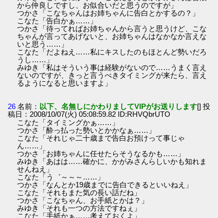
から仲良しですし、お似合いだと思うのですが」
つかさ「こなちゃんはお姉ちゃんに告白とかするの？」
こなた「告白かぁ……」
つかさ「待ってればお姉ちゃんから言うと思うけど、こな
ちゃんが言ってあげないと、お姉ちゃんはなかなか言えな
いと思う……」
こなた「だよねえ……私にキスしたのもほとんど勢いだろ
うし……」
みゆき「私はそういう事は経験がないので……うまく言え
ないのですが、きっと言うべきタイミングが来たら、言え
るようになると思いますよ」
26
名前：
以下、名無しにかわりましてVIPがお送りします
[] 投
稿日：2008/10/07(火) 05:08:59.82 ID:RHVQbrUTO
こなた「タイミングかぁ……」
つかさ「酔っ払った勢いとかかなぁ……」
こなた「それじゃ二十歳まで告白お預けって事じゃ
ん……」
つかさ「お姉ちゃんに任せたらそうなるかも……」
みゆき「あはは……確かに、かがみさんらしいかも知れま
せんねえ」
こなた「う゛～～～……」
つかさ「なんとか19歳までに告白できるといいねえ」
こなた「それもまた気の長い話だね」
つかさ「こなちゃん、お手紙とかは？」
みゆき「それも一つの方法ですねぇ」
こなた「手紙かぁ……考えておくよ」