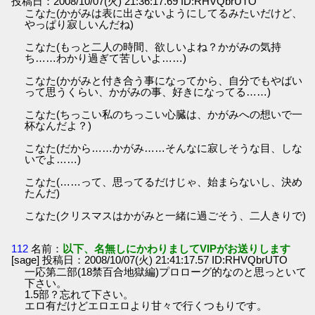
投稿日：2008/10/07(火) 21:36:17.69 ID:RHVQbrUTO
こなた(かがみは表に出さないようにしてるみたいだけど、
やっぱり寂しいんだね)
こなた(もっと二人の時間、欲しいよね？かがみの気持
ち……わかり過ぎて苦しいよ……)
こなた(かがみと付き合う事になってから、自分でもやばい
って思うくらい、かがみの事、好きになってる……)
こなた(ちっこい私のちっこい心臓は、かがみへの想いで一
杯なんだよ？)
こなた(だから……かがみ……そんなに寂しそうな目、しな
いでよ……)
こなた(……って、思ってるだけじゃ、始まらないし、決め
たんだ)
こなた(クリスマスはかがみと一緒に過ごそう、二人きりで)
112
名前：
以下、名無しにかわりましてVIPがお送りします
[sage] 投稿日：2008/10/07(火) 21:41:17.57 ID:RHVQbrUTO
一応第二部(18禁百合地獄編)プロローグ的なのと思っといて
下さい。
1.5部？忘れて下さい。
エロ有だけどエロエロより甘々で行くつもりです。