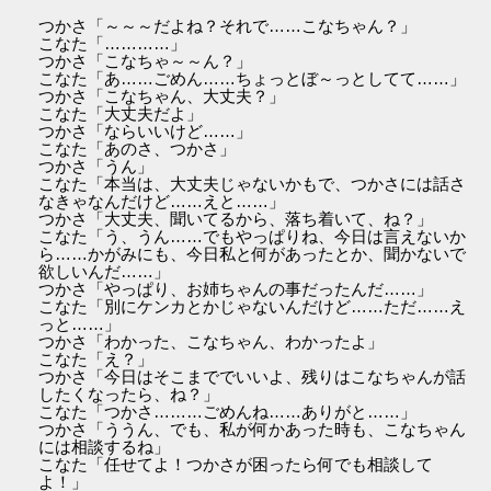
つかさ「～～～だよね？それで……こなちゃん？」
こなた「…………」
つかさ「こなちゃ～～ん？」
こなた「あ……ごめん……ちょっとぼ～っとしてて……」
つかさ「こなちゃん、大丈夫？」
こなた「大丈夫だよ」
つかさ「ならいいけど……」
こなた「あのさ、つかさ」
つかさ「うん」
こなた「本当は、大丈夫じゃないかもで、つかさには話さ
なきゃなんだけど……えと……」
つかさ「大丈夫、聞いてるから、落ち着いて、ね？」
こなた「う、うん……でもやっぱりね、今日は言えないか
ら……かがみにも、今日私と何があったとか、聞かないで
欲しいんだ……」
つかさ「やっぱり、お姉ちゃんの事だったんだ……」
こなた「別にケンカとかじゃないんだけど……ただ……え
っと……」
つかさ「わかった、こなちゃん、わかったよ」
こなた「え？」
つかさ「今日はそこまででいいよ、残りはこなちゃんが話
したくなったら、ね？」
こなた「つかさ………ごめんね……ありがと……」
つかさ「ううん、でも、私が何かあった時も、こなちゃん
には相談するね」
こなた「任せてよ！つかさが困ったら何でも相談して
よ！」