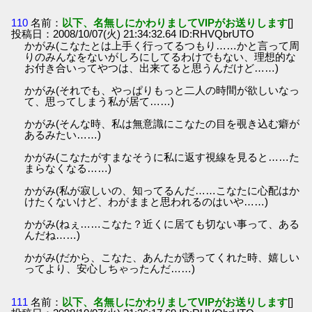
110
名前：
以下、名無しにかわりましてVIPがお送りします
[]
投稿日：2008/10/07(火) 21:34:32.64 ID:RHVQbrUTO
かがみ(こなたとは上手く行ってるつもり……かと言って周
りのみんなをないがしろにしてるわけでもない、理想的な
お付き合いってやつは、出来てると思うんだけど……)
かがみ(それでも、やっぱりもっと二人の時間が欲しいなっ
て、思ってしまう私が居て……)
かがみ(そんな時、私は無意識にこなたの目を覗き込む癖が
あるみたい……)
かがみ(こなたがすまなそうに私に返す視線を見ると……た
まらなくなる……)
かがみ(私が寂しいの、知ってるんだ……こなたに心配はか
けたくないけど、わがままと思われるのはいや……)
かがみ(ねぇ……こなた？近くに居ても切ない事って、ある
んだね……)
かがみ(だから、こなた、あんたが誘ってくれた時、嬉しい
ってより、安心しちゃったんだ……)
111
名前：
以下、名無しにかわりましてVIPがお送りします
[]