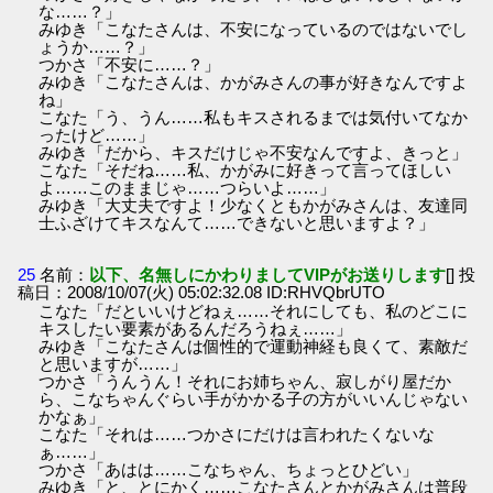
な……？」
みゆき「こなたさんは、不安になっているのではないでし
ょうか……？」
つかさ「不安に……？」
みゆき「こなたさんは、かがみさんの事が好きなんですよ
ね」
こなた「う、うん……私もキスされるまでは気付いてなか
ったけど……」
みゆき「だから、キスだけじゃ不安なんですよ、きっと」
こなた「そだね……私、かがみに好きって言ってほしい
よ……このままじゃ……つらいよ……」
みゆき「大丈夫ですよ！少なくともかがみさんは、友達同
士ふざけてキスなんて……できないと思いますよ？」
25
名前：
以下、名無しにかわりましてVIPがお送りします
[] 投
稿日：2008/10/07(火) 05:02:32.08 ID:RHVQbrUTO
こなた「だといいけどねぇ……それにしても、私のどこに
キスしたい要素があるんだろうねぇ……」
みゆき「こなたさんは個性的で運動神経も良くて、素敵だ
と思いますが……」
つかさ「うんうん！それにお姉ちゃん、寂しがり屋だか
ら、こなちゃんぐらい手がかかる子の方がいいんじゃない
かなぁ」
こなた「それは……つかさにだけは言われたくないな
ぁ……」
つかさ「あはは……こなちゃん、ちょっとひどい」
みゆき「と、とにかく……こなたさんとかがみさんは普段