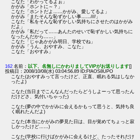
こなた「わかってるよぉ」
かがみ「ホントに～？」
こなた「ホントだよ……かがみ、愛してるよ」
かがみ「またそんな恥ずかしい事……////」
こなた「私をそんな恥ずかしい気持ちにさせたのはかがみ
だよ」
かがみ「私だって……あんたのせいで恥ずかしい気持ちに
なったんだから……」
こなた「じゃあかがみ明日、学校でね」
かがみ「うん、おやすみ、こなた」
こなた「おやすみ」
162
名前：
以下、名無しにかわりましてVIPがお送りします
[]
投稿日：2008/10/08(水) 03:04:56.89 ID:FfAOS8UPO
こなた(おやすみって言ったけど、正直、眠れる気はしなか
ったよ)
こなた(当日までこんなんだったらどうしよーって思ったん
だけどさ、気付いちゃった)
こなた(夢の中でかがみに会えるかもって思うと、気持ち良
く眠れたんだよ)
こなた(本当にかがみの夢見た日は、目が覚めてちょっと寂
しかったけど……)
こなた(学校に行けばかがみに会えるけど、たったそれだけ