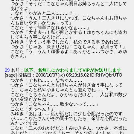
つかさ「そうだ！こなちゃん明日お姉ちゃんと二人にして
あげるよ」
こなた「かがみと二人に……？」
つかさ「うん！二人きりになれば、こなちゃんもお姉ちゃ
んも言いやすいかなぁ…って」
こなた「そう簡単になれるかなぁ……」
つかさ「大丈夫っ！私が何とかする！ゆきちゃんにも協力
してもらう事になるけど……」
みゆき「そういう事でしたら、私のできる事であれば」
つかさ「じゃあ、決まりだね！こなちゃん、頑張って！」
こなた「う、うん！頑張るよ！ありがと……つかさ、みゆ
きさん」
29
名前：
以下、名無しにかわりましてVIPがお送りします
[sage] 投稿日：2008/10/07(火) 05:23:16.02 ID:RHVQbrUTO
つかさ「でもね……こなちゃん……」
つかさ「こなちゃんとお姉ちゃんが付き合う事になって
も、ちゃんと私やゆきちゃんとも遊んでね……？」
こなた「もちろんだよ、かがみもだけど、二人は私の数少
ない友達だからね」
つかさ「こなちゃん……数少ないって……」
こなた「えっへん！」
みゆき「あはは……話が話だけに少し心配だったのです
が……こなたさんがその調子でしたら、余計な心配だった
みたいですね」
こなた「二人のおかげだよ！みゆきさん、つかさ、本当に
ありがと……」 つかさ「もー、そんなのいいよぉ……ね