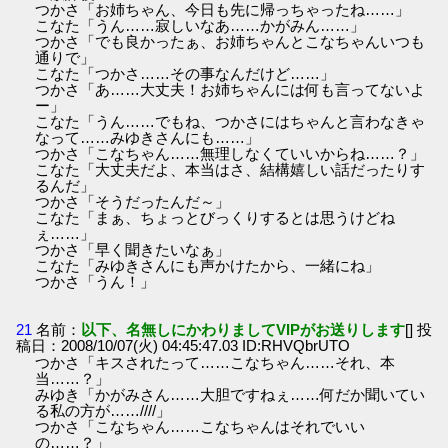
つかさ「お姉ちゃん、今日も先に帰っちゃったね……」
こなた「うん……寂しいなあ……かがみん……」
つかさ「でも良かったぁ、お姉ちゃんとこなちゃんいつも
通りで」
こなた「つかさ……その事なんだけど……」
つかさ「あ……大丈夫！お姉ちゃんには何も言ってないよ
ー」
こなた「うん……でもね、つかさにはちゃんと言わなきゃ
なって……みゆきさんにも……」
つかさ「こなちゃん……無理しなくていいからね……？」
こなた「大丈夫だよ、本当はさ、結構嬉しい話だったりす
るんだ」
つかさ「そうだったんだ～」
こなた「まぁ、ちょっとびっくりするとは思うけどね
ぇ……」
つかさ「早く聞きたいなぁ」
こなた「みゆきさんにも声かけたから、一緒にね」
つかさ「うん！」
21
名前：
以下、名無しにかわりましてVIPがお送りします
[] 投
稿日：2008/10/07(火) 04:45:47.03 ID:RHVQbrUTO
つかさ「キスされたって……こなちゃん……それ、本
当……？」
みゆき「かがみさん……大胆ですねぇ……何だか聞いてい
る私の方が……////」
つかさ「こなちゃん……こなちゃんはそれでいい
の……？」