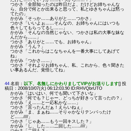
つかさ「全部知ったのは昨日だよ、だけどお姉ちゃんな
ら、自分で何とか出来ると思って、私とゆきちゃんは黙っ
てたの」
かがみ「そっか……ありがと……つかさ」
つかさ「いいよぉ……そんなの、お姉ちゃんにはいつも
色々してもらってるし……」
かがみ「そんなの当然じゃない、つかさは私の大事な妹な
んだから……」
つかさ「ありがと……でも、お姉ちゃん」
かがみ「うん？」
つかさ「これからはこなちゃんを一番大事にしてあげて
ね」
かがみ「つかさ……」
つかさ「それよりお姉ちゃん、私、これから、色々聞きた
い事あるんだ、覚悟してね」
44
名前：
以下、名無しにかわりましてVIPがお送りします
[] 投
稿日：2008/10/07(火) 06:12:03.90 ID:RHVQbrUTO
かがみ「はいはい、何でも聞いて下さいな」
つかさ「何でも？じゃー、どっちが好きって言ったの？」
かがみ「え……と一応私かな……」
つかさ「言ったんだぁ！えらいねぇ」
かがみ「ま、まぁね……そりゃかなりテンパったけ
ど……////」
つかさ「じゃあ……もう一回キスした？」
かがみ「し、した……二回した……////」
つかさ「二回も？」