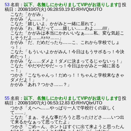
53
名前：
以下、名無しにかわりましてVIPがお送りします
[] 投
稿日：2008/10/07(火) 06:28:59.19 ID:RHVQbrUTO
こなた「かがみ」
かがみ「ん……？」
こなた「嬉しいよ、かがみと一緒に居れて」
かがみ「わ、私だって……嬉しい……わよ……////」
こなた「かがみは本当にかわいいなぁ……私、変な気起こ
しそうだよ……ﾊｧﾊｧ……」
かがみ「だ、だめだったら……こ、これから学校でしょ
っ！」
こなた「もういいよかがみん！今日はもうサボるっ！今決
めたっ！」
かがみ「な……ダメよ！ダメに決まってるじゃないっ！」
こなた「やだやだやだ～っ！今日はかがみと一緒に居る
～！」
つかさ「こなちゃんっ！だめっ！！ちゃんと学校来なきゃ
ダメだよ！」
かがみ「あれ？つかさ……？」
55
名前：
以下、名無しにかわりましてVIPがお送りします
[] 投
稿日：2008/10/07(火) 06:53:12.83 ID:RHVQbrUTO
つかさ「えへへ……やっぱり一人で学校行くの寂しく
て……」
こなた「まぁ、そんな事だろうと思ったけどさ……いつ出
て来るかなぁって思ってたよ」
つかさ「ごめ～ん、ホントはすぐに出て来ようと思ったん