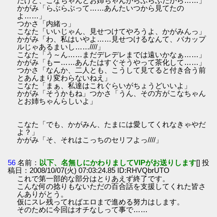
だけど、こなちゃんとお姉ちゃんがらぶらぶだから……」
かがみ「らぶらぶって……あんたいつから見てたの
よ……」
つかさ「内緒っ」
こなた「いいじゃん、見せつけてやろうよ、かがみんっ」
かがみ「わ、私はいやよ……見せつけるなんて、バカップ
ルじゃあるまいし……////」
こなた「う～ん……まだデレデレまでは遠いかなぁ……」
かがみ「もー……あんたはすぐそうやって茶化して……」
つかさ「なんか、二人とも、こうして見てると付き合う前
とあんまり変わらないねえ」
こなた「まぁ、私達はこれぐらいがちょうどいいよ」
かがみ「そうかもね」つかさ「うん、その方がこなちゃん
とお姉ちゃんらしいよ」
こなた「でも、かがみん、たまには愛してくれなきゃやだ
よ？」
かがみ「そ、それはこっちのセリフよっ////」
56
名前：
以下、名無しにかわりましてVIPがお送りします
[] 投
稿日：2008/10/07(火) 07:03:24.85 ID:RHVQbrUTO
これで第一部的な部分はとりあえず終了です。
こんな何の捻りもないただの百合話を支援してくれた皆さ
んありがとう。
仮にスレ残ってればエロまで進める努力はします。
そのために今回はオチなしって事で……