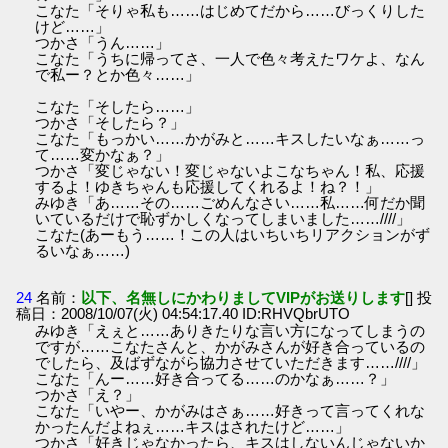
こなた「そりゃ私も……はじめてだから……びっくりした
けど……」
つかさ「うん……」
こなた「うちに帰ってさ、一人で色々考えたワケよ、なん
で私ー？とか色々……」
こなた「そしたら……」
つかさ「そしたら？」
こなた「もっかい……かがみと……キスしたいなぁ……っ
て……変かなぁ？」
つかさ「変じゃない！変じゃないよこなちゃん！私、応援
するよ！ゆきちゃんも応援してくれるよ！ね？！」
みゆき「あ……その……ごめんなさい……私……何だか聞
いているだけで恥ずかしくなってしまいました……////」
こなた(あーもう……！この人はいちいちリアクションがず
るいなぁ……)
24
名前：
以下、名無しにかわりましてVIPがお送りします
[] 投
稿日：2008/10/07(火) 04:54:17.40 ID:RHVQbrUTO
みゆき「えぇと……ありきたりな言い方になってしまうの
ですが……こなたさんと、かがみさんが好き合っているの
でしたら、及ばずながら協力させていただきます……////」
こなた「んー……好き合ってる……のかなぁ……？」
つかさ「え？」
こなた「いやー、かがみはさぁ……好きって言ってくれな
かったんだよねぇ……キスはされたけど……」
つかさ「好きじゃなかったら、キスはしないんじゃないか