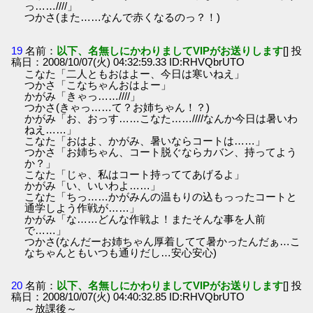
っ……////」
つかさ(また……なんで赤くなるのっ？！)
19
名前：
以下、名無しにかわりましてVIPがお送りします
[] 投
稿日：2008/10/07(火) 04:32:59.33 ID:RHVQbrUTO
こなた「二人ともおはよー、今日は寒いねえ」
つかさ「こなちゃんおはよー」
かがみ「きゃっ……////」
つかさ(きゃっ……て？お姉ちゃん！？)
かがみ「お、おっす……こなた……////なんか今日は暑いわ
ねえ……」
こなた「おはよ、かがみ、暑いならコートは……」
つかさ「お姉ちゃん、コート脱ぐならカバン、持ってよう
か？」
こなた「じゃ、私はコート持っててあげるよ」
かがみ「い、いいわよ……」
こなた「ちっ……かがみんの温もりの込もっったコートと
通学しよう作戦が……」
かがみ「な……どんな作戦よ！またそんな事を人前
で……」
つかさ(なんだーお姉ちゃん厚着してて暑かったんだぁ…こ
なちゃんともいつも通りだし…安心安心)
20
名前：
以下、名無しにかわりましてVIPがお送りします
[] 投
稿日：2008/10/07(火) 04:40:32.85 ID:RHVQbrUTO
～放課後～