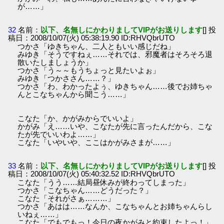
が……」
32
名前：
以下、名無しにかわりましてVIPがお送りします
[] 投
稿日：2008/10/07(火) 05:38:19.90 ID:RHVQbrUTO
つかさ「ゆきちゃん、二人ともいい感じだね」
みゆき「そうですねぇ……それでは、邪魔者はそろそろ退
散いたしましょうか」
つかさ「う～～もうちょっと見たいよぉ」
みゆき「つかささん……？」
つかさ「わ、わかったよぅ、ゆきちゃん……後でお姉ちゃ
んとこなちゃんから聞こう……」
こなた「か、かがみからでいいよ」
かがみ「え……いや、こなたが先に言ったんだから、こな
たが先でいいわよ……」
こなた「いやいや、ここはかがみさまが……」
33
名前：
以下、名無しにかわりましてVIPがお送りします
[] 投
稿日：2008/10/07(火) 05:40:32.52 ID:RHVQbrUTO
こなた「うう……結局昼休みが終わってしまった」
つかさ「こなちゃん……どうだった？」
こなた「それがさぁ………」
つかさ「あはは……なんか、こなちゃんとお姉ちゃんらし
いねぇ……」
こなた「でもでもっ！今日の夜かがみと約束したよっ！」