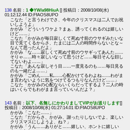
138
名前：
1 ◆YW/a98HiuA
[] 投稿日：2008/10/08(水)
01:12:12.44 ID:FfAOS8UPO
こなた「と言うわけでさ、今年のクリスマスは二人でお祝
いしようよ」
かがみ「どういうワケよ？まぁ、誘ってくれるのは嬉しい
けど……」
こなた「かがみが毎日寂しくて死ぬ寸前のウサギみたいな
目で見てくるからさ、たまには二人の時間作らないとな～
なんて思ったんだよ」
かがみ「な……寂しくて死ぬ寸前のウサギってあんた……
そりゃ……時々寂しいなって思うけど……毎日そんな顔し
てないわよ……」
こなた「あんな寂しそう目……一度見るのも……毎日見る
のも一緒だよ……」
かがみ「ごめん……私……心配かけてるわよね……わがま
ま言わないように気をつけてるつもりなんだけど……」
こなた「かがみの心配ならいくらだってするよ？二人の時
はいくらでもわがまま言っていいんだよ？」
143
名前：
以下、名無しにかわりましてVIPがお送りします
[]
投稿日：2008/10/08(水) 01:27:14.01 ID:FfAOS8UPO
かがみ「こなた……」
こなた「だからさ、かがみ、謝ったりしないでよ、楽しい
クリスマスにしようよ、ね？」
かがみ「うん……ありがと……嬉しい、ホントに嬉しい