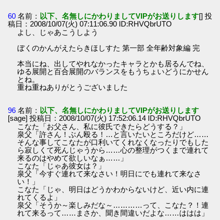
60
名前：
以下、名無しにかわりましてVIPがお送りします
[] 投
稿日：2008/10/07(火) 07:11:06.90 ID:RHVQbrUTO
よし、じゃあこうしよう
ぼくのかんがえたらきほしすた 第一部 全年齢対象編 完
本当にね、出してやれなかったキャラとかも居るんでね、
ゆる展開と百合展開のバランスをもうちょいどうにかせん
とね。
重ね重ねありがとうございました
96
名前：
以下、名無しにかわりましてVIPがお送りします
[sage] 投稿日：2008/10/07(火) 17:52:06.14 ID:RHVQbrUTO
こなた「お父さん、私に彼氏できたらどうする？」
泉父「許さん！ぶん殴る！…と言いたいところだけど……
そんな事してこなたが口利いてくれなくなったりでもした
ら寂しくて死んじゃうから……心の整理がつくまで連れて
来るのはやめて欲しいなぁ……」
こなた「じゃあ彼女は？」
泉父「今すぐ連れて来なさい！明日にでも連れて来なさ
い！」
こなた「じゃ、明日はどうかわからないけど、近い内に連
れてくるよ」
泉父「そうか～楽しみだな～…………って、こなた？！連
れて来るって……まさか、聞き間違いだよな……ははは」