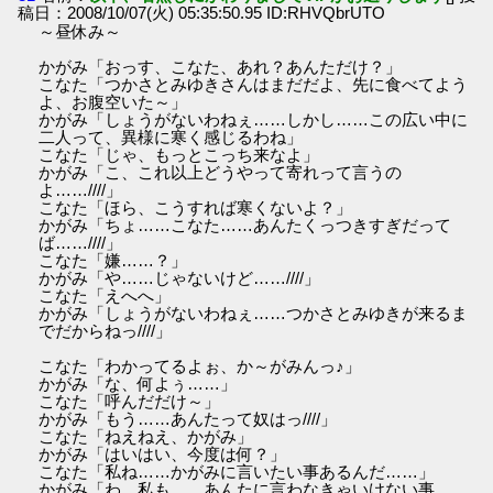
稿日：2008/10/07(火) 05:35:50.95 ID:RHVQbrUTO
～昼休み～
かがみ「おっす、こなた、あれ？あんただけ？」
こなた「つかさとみゆきさんはまだだよ、先に食べてよう
よ、お腹空いた～」
かがみ「しょうがないわねぇ……しかし……この広い中に
二人って、異様に寒く感じるわね」
こなた「じゃ、もっとこっち来なよ」
かがみ「こ、これ以上どうやって寄れって言うの
よ……////」
こなた「ほら、こうすれば寒くないよ？」
かがみ「ちょ……こなた……あんたくっつきすぎだって
ば……////」
こなた「嫌……？」
かがみ「や……じゃないけど……////」
こなた「えへへ」
かがみ「しょうがないわねぇ……つかさとみゆきが来るま
でだからねっ////」
こなた「わかってるよぉ、か～がみんっ♪」
かがみ「な、何よぅ……」
こなた「呼んだだけ～」
かがみ「もう……あんたって奴はっ////」
こなた「ねえねえ、かがみ」
かがみ「はいはい、今度は何？」
こなた「私ね……かがみに言いたい事あるんだ……」
かがみ「わ、私も……あんたに言わなきゃいけない事