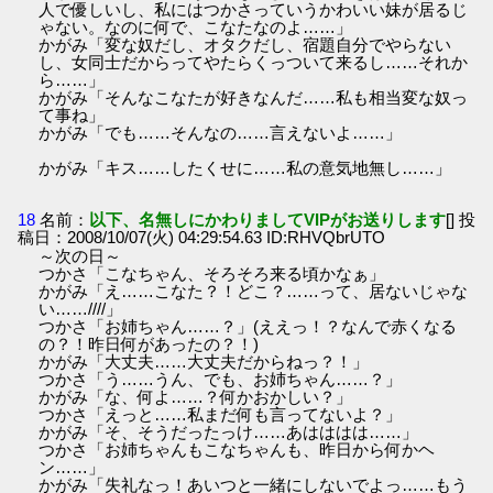
人で優しいし、私にはつかさっていうかわいい妹が居るじ
ゃない。なのに何で、こなたなのよ……」
かがみ「変な奴だし、オタクだし、宿題自分でやらない
し、女同士だからってやたらくっついて来るし……それか
ら……」
かがみ「そんなこなたが好きなんだ……私も相当変な奴っ
て事ね」
かがみ「でも……そんなの……言えないよ……」
かがみ「キス……したくせに……私の意気地無し……」
18
名前：
以下、名無しにかわりましてVIPがお送りします
[] 投
稿日：2008/10/07(火) 04:29:54.63 ID:RHVQbrUTO
～次の日～
つかさ「こなちゃん、そろそろ来る頃かなぁ」
かがみ「え……こなた？！どこ？……って、居ないじゃな
い……////」
つかさ「お姉ちゃん……？」(ええっ！？なんで赤くなる
の？！昨日何があったの？！)
かがみ「大丈夫……大丈夫だからねっ？！」
つかさ「う……うん、でも、お姉ちゃん……？」
かがみ「な、何よ……？何かおかしい？」
つかさ「えっと……私まだ何も言ってないよ？」
かがみ「そ、そうだったっけ……あはははは……」
つかさ「お姉ちゃんもこなちゃんも、昨日から何かヘ
ン……」
かがみ「失礼なっ！あいつと一緒にしないでよっ……もう