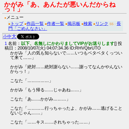
かがみ「あ、あんたが悪いんだからね
っ！」
メニュー
●
トップ
作品一覧
作者一覧
掲示板
検索
リンク
長
■
■
■
■
■
■
SS：
門「ごめんなさい」
大
小
中
1
名前：
以下、名無しにかわりましてVIPがお送りします
[] 投
稿日：2008/10/07(火) 04:07:34.36 ID:RHVQbrUTO
かがみ「人の気も知らないで……いつもベタベタくっつい
て来て……」
かがみ「絶対……絶対謝らない……謝ってなんかやんない
からっ！」
こなた「……………」
かがみ「もう帰る……じゃあね……」
こなた「あ……かがみ………」
こなた「…………行っちゃったよ、かがみ……逃げること
ないじゃん……」
こなた「……キス……されちゃった……」