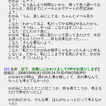
かがみ「んー？」
こなた「もうあんまり時間ないから、帰って色々調べてお
くからさ、当日までにメールとかでデートの予定決め
よ？」
かがみ「うん、楽しみにしてる、ちゃんとメール見ろ
よ？」
こなた「わかってるよ、私だってやる時はやるんだから」
かがみ「そうね……やっぱ、こなたはすごいよ……」
こなた「どしたの？急に」
かがみ「私は……一緒に居たいって思ってるだけで、今日
も誘ってもらうだけで……何も出来なかった……」
こなた「そんな事ないよ？」
かがみ「あるわよ……」
こなた「私だってかがみが相手じゃなかったらきっと何も
しないよ、だから、私にここまでする気にさせた、かがみ
だって、すごいんだよ？」
151
名前：
以下、名無しにかわりましてVIPがお送りします
[]
投稿日：2008/10/08(水) 02:05:14.74 ID:FfAOS8UPO
かがみ(その時は、誘われた事が嬉しくて、先の事なんて、
ちっとも考えてなかった)
かがみ(こなたとどこに行こうか、何を着てこうか、考える
だけで幸せだったし)
かがみ(だから、そんな事、ほんのちょっとだって考えなか
った)