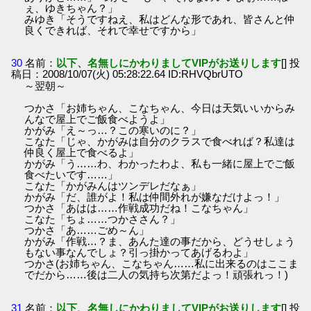
ぇ、ゆきちゃん？」
みゆき「そうですねえ、私はどんな形であれ、皆さんと仲
良くできれば、それで幸せですから」
30
名前：
以下、名無しにかわりましてVIPがお送りします
[] 投
稿日：2008/10/07(火) 05:28:22.64 ID:RHVQbrUTO
～翌朝～
つかさ「お姉ちゃん、こなちゃん、今日は天気いいからみ
んなで屋上でご飯食べようよ」
かがみ「え～っ…？この寒いのに？」
こなた「じゃ、かがみは自分のクラスで食べれば？私達は
仲良く屋上で食べるよ」
かがみ「う……わ、わかったわよ、私も一緒に屋上でご飯
食べたいです……」
こなた「かがみんはツンデレだなぁ」
かがみ「だ、誰がよ！私は仲間外れが嫌なだけよっ！」
つかさ「あはは……作戦成功だね！こなちゃん」
こなた「ちょ……つかささん？」
つかさ「あ……ごめ～ん」
かがみ「作戦…？ま、あんた達の事だから、どうせしょう
もない事なんでしょ？引っ掛かってあげるわよ」
つかさ(お姉ちゃん、こなちゃん……私に出来るのはここま
でだから……後は二人の気持ち次第だよっ！頑張れっ！)
31
名前：
以下、名無しにかわりましてVIPがお送りします
[] 投