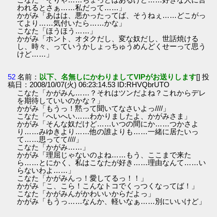
われるとさぁ……私だって……」
かがみ「あはは、悪かったってば、そうねぇ……どこがっ
てより……気付いたら……かな」
こなた「ほうほう……」
かがみ「ホント、オタクだし、変な奴だし、世話焼ける
し、時々、っていうかしょっちゅうめんどくせーって思う
けど……」
52
名前：
以下、名無しにかわりましてVIPがお送りします
[] 投
稿日：2008/10/07(火) 06:23:14.53 ID:RHVQbrUTO
こなた「かがみん……？それはツンだよね？これからデレ
を期待していいのかな？」
かがみ「もうっ！黙って聞いてなさいよっ////」
こなた「へいへい……わかりましたよ、かがみさま」
かがみ「そんな奴だけど……いつの間にか……つかさよ
り……みゆきより……他の誰よりも……一緒に居たいっ
て……思ってて////」
こなた「かがみ……」
かがみ「理屈じゃないのよね……もう、ここまで来た
ら……とにかく、私はこなたが好き……理由なんて……い
らないわよ……」
こなた「かがみんっ！愛してるっ！！」
かがみ「こ、こら！こんなトコでくっつくなってば！」
こなた「かがみんがかわいいからだよっ」
かがみ「もうっ……なんか、軽いなぁ……別にいいけど」