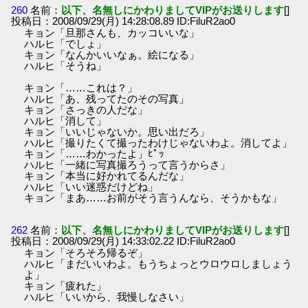
260
名前：
以下、名無しにかわりましてVIPがお送りします
[]
投稿日：2008/09/29(月) 14:28:08.89 ID:FiluR2ao0
キョン「旦那さんも、カッコいいな」
ハルヒ「でしょ」
キョン「なんかいいなぁ。絵になる」
ハルヒ「そうね」
キョン「……これは？」
ハルヒ「あ、残ってたのその写真」
キョン「さっきの人だな」
ハルヒ「消して」
キョン「いいじゃないか。思い出だろ」
ハルヒ「撮りたくて撮ったわけじゃないわよ。消してよ」
キョン「……わかったよ」ﾋﾟｯ
ハルヒ「一緒に写真撮ろうって言うからさ」
キョン「本当に好かれてるんだな」
ハルヒ「いい迷惑だけどね」
キョン「まあ……お前がそう言うんなら、そうかもな」
262
名前：
以下、名無しにかわりましてVIPがお送りします
[]
投稿日：2008/09/29(月) 14:33:02.22 ID:FiluR2ao0
キョン「そろそろ帰るぞ」
ハルヒ「まだいいわよ。もうちょっとウロウロしましょう
よ」
キョン「疲れた」
ハルヒ「いいから、我慢しなさい」