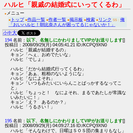
ハルヒ「親戚の結婚式にいってくるわ」
メニュー
●
トップ
作品一覧
作者一覧
掲示板
検索
リンク
俺
■
■
■
■
■
■
SS：
「おいハルヒ！朝比奈さんが困ってるじゃないか！」
大
小
中
194
名前：
以下、名無しにかわりましてVIPがお送りします
[]
投稿日：2008/09/29(月) 04:05:41.21 ID:/KCPQ9XN0
ハルヒ「親戚が結婚するの」
キョン「へぇ、おめでたいな」
ハルヒ「でしょ」
ハルヒ「だから結婚式行ってくるわ」
キョン「あぁ、粗相のないようにな」
ハルヒ「なによそれ」
キョン「いつもみたいにいらんことばっかするなってこ
と」
ハルヒ「ちょっと！ なによそれ、まるであたしが常識な
いみたいに！」
キョン「え？ あるのか？」
ハルヒ「うるさい！」
195
名前：
以下、名無しにかわりましてVIPがお送りします
[]
投稿日：2008/09/29(月) 04:09:27.16 ID:/KCPQ9XN0
ハルヒ「そんなわけで、日曜はＳＯＳ団の集まりもなし」