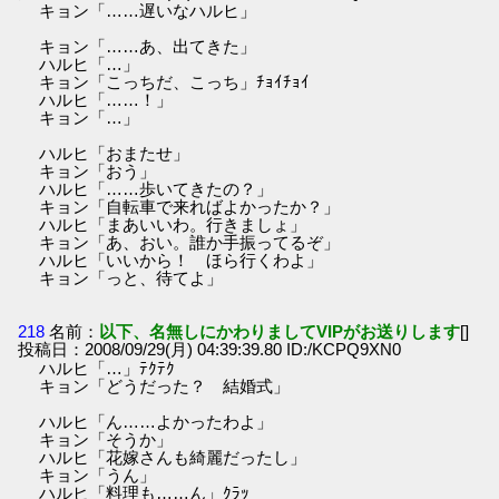
キョン「……遅いなハルヒ」
キョン「……あ、出てきた」
ハルヒ「…」
キョン「こっちだ、こっち」ﾁｮｲﾁｮｲ
ハルヒ「……！」
キョン「…」
ハルヒ「おまたせ」
キョン「おう」
ハルヒ「……歩いてきたの？」
キョン「自転車で来ればよかったか？」
ハルヒ「まあいいわ。行きましょ」
キョン「あ、おい。誰か手振ってるぞ」
ハルヒ「いいから！ ほら行くわよ」
キョン「っと、待てよ」
218
名前：
以下、名無しにかわりましてVIPがお送りします
[]
投稿日：2008/09/29(月) 04:39:39.80 ID:/KCPQ9XN0
ハルヒ「…」ﾃｸﾃｸ
キョン「どうだった？ 結婚式」
ハルヒ「ん……よかったわよ」
キョン「そうか」
ハルヒ「花嫁さんも綺麗だったし」
キョン「うん」
ハルヒ「料理も……ん」ｸﾗｯ