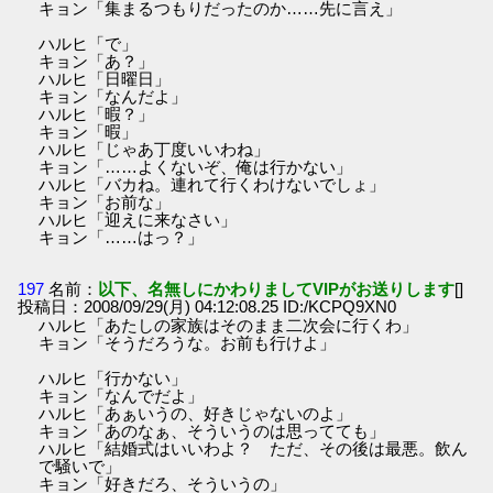
キョン「集まるつもりだったのか……先に言え」
ハルヒ「で」
キョン「あ？」
ハルヒ「日曜日」
キョン「なんだよ」
ハルヒ「暇？」
キョン「暇」
ハルヒ「じゃあ丁度いいわね」
キョン「……よくないぞ、俺は行かない」
ハルヒ「バカね。連れて行くわけないでしょ」
キョン「お前な」
ハルヒ「迎えに来なさい」
キョン「……はっ？」
197
名前：
以下、名無しにかわりましてVIPがお送りします
[]
投稿日：2008/09/29(月) 04:12:08.25 ID:/KCPQ9XN0
ハルヒ「あたしの家族はそのまま二次会に行くわ」
キョン「そうだろうな。お前も行けよ」
ハルヒ「行かない」
キョン「なんでだよ」
ハルヒ「あぁいうの、好きじゃないのよ」
キョン「あのなぁ、そういうのは思ってても」
ハルヒ「結婚式はいいわよ？ ただ、その後は最悪。飲ん
で騒いで」
キョン「好きだろ、そういうの」