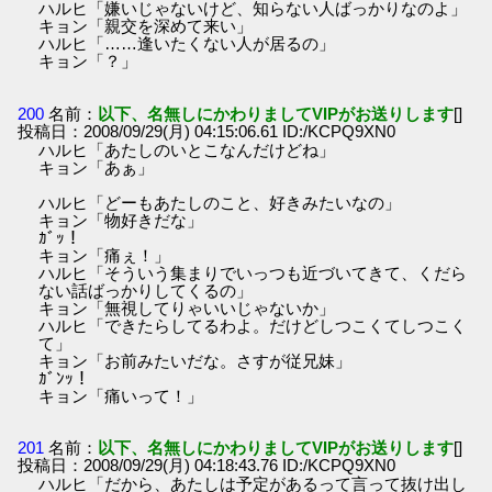
ハルヒ「嫌いじゃないけど、知らない人ばっかりなのよ」
キョン「親交を深めて来い」
ハルヒ「……逢いたくない人が居るの」
キョン「？」
200
名前：
以下、名無しにかわりましてVIPがお送りします
[]
投稿日：2008/09/29(月) 04:15:06.61 ID:/KCPQ9XN0
ハルヒ「あたしのいとこなんだけどね」
キョン「あぁ」
ハルヒ「どーもあたしのこと、好きみたいなの」
キョン「物好きだな」
ｶﾞｯ！
キョン「痛ぇ！」
ハルヒ「そういう集まりでいっつも近づいてきて、くだら
ない話ばっかりしてくるの」
キョン「無視してりゃいいじゃないか」
ハルヒ「できたらしてるわよ。だけどしつこくてしつこく
て」
キョン「お前みたいだな。さすが従兄妹」
ｶﾞﾝｯ！
キョン「痛いって！」
201
名前：
以下、名無しにかわりましてVIPがお送りします
[]
投稿日：2008/09/29(月) 04:18:43.76 ID:/KCPQ9XN0
ハルヒ「だから、あたしは予定があるって言って抜け出し