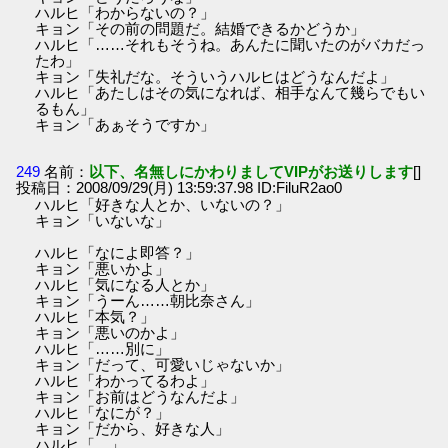
ハルヒ「わからないの？」
キョン「その前の問題だ。結婚できるかどうか」
ハルヒ「……それもそうね。あんたに聞いたのがバカだっ
たわ」
キョン「失礼だな。そういうハルヒはどうなんだよ」
ハルヒ「あたしはその気になれば、相手なんて幾らでもい
るもん」
キョン「あぁそうですか」
249
名前：
以下、名無しにかわりましてVIPがお送りします
[]
投稿日：2008/09/29(月) 13:59:37.98 ID:FiluR2ao0
ハルヒ「好きな人とか、いないの？」
キョン「いないな」
ハルヒ「なによ即答？」
キョン「悪いかよ」
ハルヒ「気になる人とか」
キョン「うーん……朝比奈さん」
ハルヒ「本気？」
キョン「悪いのかよ」
ハルヒ「……別に」
キョン「だって、可愛いじゃないか」
ハルヒ「わかってるわよ」
キョン「お前はどうなんだよ」
ハルヒ「なにが？」
キョン「だから、好きな人」
ハルヒ「…」