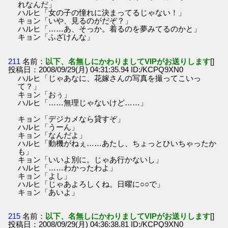
れなんだ」
ハルヒ「女の子の憧れに決まってるじゃない！」
キョン「いや、見るのがだぞ？」
ハルヒ「……あ、そっか。着るのを夢みてるのかと」
キョン「ふざけんな」
211
名前：
以下、名無しにかわりましてVIPがお送りします
[]
投稿日：2008/09/29(月) 04:31:35.94 ID:/KCPQ9XN0
ハルヒ「じゃあなに、花嫁さんの写真を撮ってこいっ
て？」
キョン「おぅ」
ハルヒ「……無理じゃないけど……」
キョン「デジカメなら貸すぞ」
ハルヒ「うーん」
キョン「なんだよ」
ハルヒ「動機がねぇ……あたし、ちょっとひいちゃったか
も」
キョン「いいよ別に。じゃあ行かないし」
ハルヒ「……わかったわよ」
キョン「よし」
ハルヒ「じゃあよろしくね。日曜に○○で」
キョン「あいよ」
215
名前：
以下、名無しにかわりましてVIPがお送りします
[]
投稿日：2008/09/29(月) 04:36:38.81 ID:/KCPQ9XN0