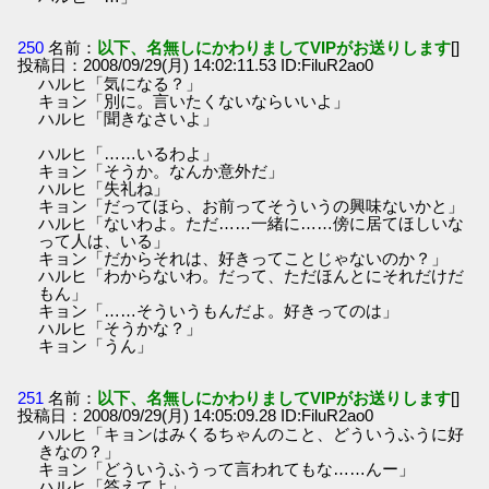
250
名前：
以下、名無しにかわりましてVIPがお送りします
[]
投稿日：2008/09/29(月) 14:02:11.53 ID:FiluR2ao0
ハルヒ「気になる？」
キョン「別に。言いたくないならいいよ」
ハルヒ「聞きなさいよ」
ハルヒ「……いるわよ」
キョン「そうか。なんか意外だ」
ハルヒ「失礼ね」
キョン「だってほら、お前ってそういうの興味ないかと」
ハルヒ「ないわよ。ただ……一緒に……傍に居てほしいな
って人は、いる」
キョン「だからそれは、好きってことじゃないのか？」
ハルヒ「わからないわ。だって、ただほんとにそれだけだ
もん」
キョン「……そういうもんだよ。好きってのは」
ハルヒ「そうかな？」
キョン「うん」
251
名前：
以下、名無しにかわりましてVIPがお送りします
[]
投稿日：2008/09/29(月) 14:05:09.28 ID:FiluR2ao0
ハルヒ「キョンはみくるちゃんのこと、どういうふうに好
きなの？」
キョン「どういうふうって言われてもな……んー」
ハルヒ「答えてよ」