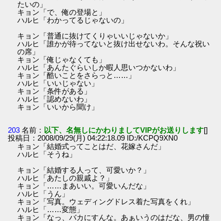
たいの」
キョン「で、俺の登場と」
ハルヒ「わかってるじゃないの」
キョン「普通に抜けてくりゃいいじゃないか」
ハルヒ「誰かが待ってないと抜け出せないわ。そんな祝い
の席」
キョン「俺じゃなくても」
ハルヒ「あんたぐらいしか暇人思いつかないわ」
キョン「酷いことをさらっと……」
ハルヒ「いいじゃない」
キョン「条件がある」
ハルヒ「認めないわ」
キョン「いいから聞け」
203
名前：
以下、名無しにかわりましてVIPがお送りします
[]
投稿日：2008/09/29(月) 04:22:18.09 ID:/KCPQ9XN0
キョン「結婚式ってことはだ、花嫁さんだ」
ハルヒ「そうね」
キョン「結婚する人って、可愛いか？」
ハルヒ「あたしの親戚よ？」
キョン「……まあいい。可愛いんだな」
ハルヒ「うん」
キョン「写真。ウェディングドレス着た写真をくれ」
ハルヒ「……変態」
キョン「なっ、バカにすんな。あぁいうのはだな、男の憧