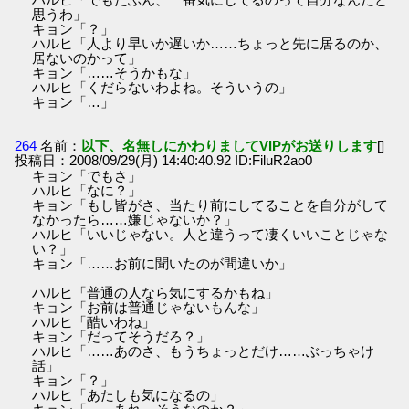
思うわ」
キョン「？」
ハルヒ「人より早いか遅いか……ちょっと先に居るのか、
居ないのかって」
キョン「……そうかもな」
ハルヒ「くだらないわよね。そういうの」
キョン「…」
264
名前：
以下、名無しにかわりましてVIPがお送りします
[]
投稿日：2008/09/29(月) 14:40:40.92 ID:FiluR2ao0
キョン「でもさ」
ハルヒ「なに？」
キョン「もし皆がさ、当たり前にしてることを自分がして
なかったら……嫌じゃないか？」
ハルヒ「いいじゃない。人と違うって凄くいいことじゃな
い？」
キョン「……お前に聞いたのが間違いか」
ハルヒ「普通の人なら気にするかもね」
キョン「お前は普通じゃないもんな」
ハルヒ「酷いわね」
キョン「だってそうだろ？」
ハルヒ「……あのさ、もうちょっとだけ……ぶっちゃけ
話」
キョン「？」
ハルヒ「あたしも気になるの」