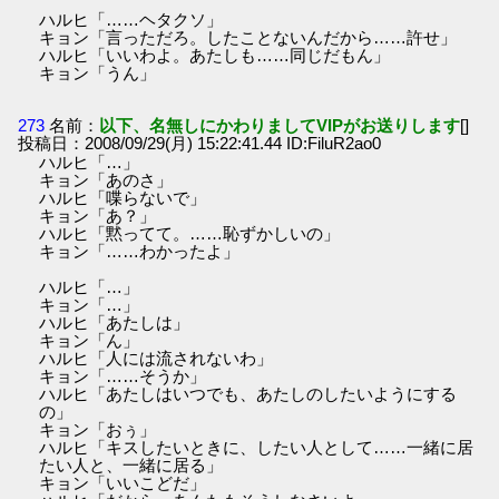
ハルヒ「……ヘタクソ」
キョン「言っただろ。したことないんだから……許せ」
ハルヒ「いいわよ。あたしも……同じだもん」
キョン「うん」
273
名前：
以下、名無しにかわりましてVIPがお送りします
[]
投稿日：2008/09/29(月) 15:22:41.44 ID:FiluR2ao0
ハルヒ「…」
キョン「あのさ」
ハルヒ「喋らないで」
キョン「あ？」
ハルヒ「黙ってて。……恥ずかしいの」
キョン「……わかったよ」
ハルヒ「…」
キョン「…」
ハルヒ「あたしは」
キョン「ん」
ハルヒ「人には流されないわ」
キョン「……そうか」
ハルヒ「あたしはいつでも、あたしのしたいようにする
の」
キョン「おぅ」
ハルヒ「キスしたいときに、したい人として……一緒に居
たい人と、一緒に居る」
キョン「いいこどだ」