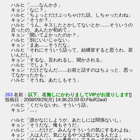
ハルヒ「……なんかさ」
キョン「なに？」
ハルヒ「ちょっとだけぶっちゃけた話、しちゃったわね」
キョン「そうか？」
ハルヒ「うん。キスしたとかしてないとか……そういうの
言ったの、あんたが初めて」
キョン「聞いてよかったのか？」
ハルヒ「別にいいじゃない」
キョン「まあ……そうだな」
ハルヒ「それにそういう話って、結構皆すると思うわ。若
いんだし」
キョン「するな。言われるし、聞かされる」
ハルヒ「でしょ？」
キョン「だけどなんだ……お前と話すのはちょっと、思っ
てなかったかも」
ハルヒ「そうね。あたしもそう」
263
名前：
以下、名無しにかわりましてVIPがお送りします
[]
投稿日：2008/09/29(月) 14:36:23.59 ID:FiluR2ao0
ハルヒ「くだらないわ。そういう話」
キョン「…」
ハルヒ「誰がなにしようが、あたしには関係ないし」
キョン「そうだな。俺もそうだ」
ハルヒ「……だけど、みんなそういうの気にするわよね」
キョン「人は人だ。気になるやつは気になるんだよ」
ハルヒ「でもたぶん、一番気にしてるのって自分なんだと