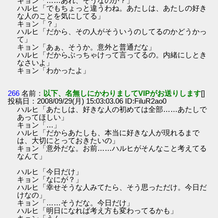
キョン「……あれ、そうなのか？」
ハルヒ「でもちょっと違うわね。あたしは、あたしの好き
な人のことを気にしてる」
キョン「？」
ハルヒ「だから、その人がそういうのしてるのかどうかっ
て」
キョン「あぁ、そうか。意外と普通だな」
ハルヒ「だからぶっちゃけって言ってるの。内緒にしとき
なさいよ」
キョン「わかったよ」
266
名前：
以下、名無しにかわりましてVIPがお送りします
[]
投稿日：2008/09/29(月) 15:03:03.06 ID:FiluR2ao0
ハルヒ「あたしは、好きな人の初めては全部……あたしで
あってほしい」
キョン「…」
ハルヒ「だからあたしも、本当に好きな人が現れるまで
は、大切にとっておきたいの」
キョン「意外だな。お前……ハルヒがそんなこと考えてる
なんて」
ハルヒ「今日だけ」
キョン「なにが？」
ハルヒ「幸せそうな人みてたら、そう思っただけ。今日だ
けなの」
キョン「……そうだな。今日だけ」
ハルヒ「明日になれば考え方も変わってるかも」