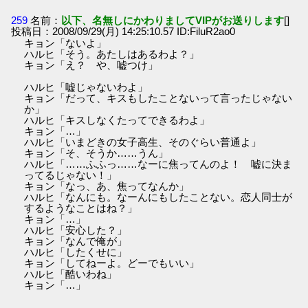
259
名前：
以下、名無しにかわりましてVIPがお送りします
[]
投稿日：2008/09/29(月) 14:25:10.57 ID:FiluR2ao0
キョン「ないよ」
ハルヒ「そう。あたしはあるわよ？」
キョン「え？ や、嘘つけ」
ハルヒ「嘘じゃないわよ」
キョン「だって、キスもしたことないって言ったじゃない
か」
ハルヒ「キスしなくたってできるわよ」
キョン「…」
ハルヒ「いまどきの女子高生、そのぐらい普通よ」
キョン「そ、そうか……うん」
ハルヒ「……ふふっ……なーに焦ってんのよ！ 嘘に決ま
ってるじゃない！」
キョン「なっ、あ、焦ってなんか」
ハルヒ「なんにも。なーんにもしたことない。恋人同士が
するようなことはね？」
キョン「…」
ハルヒ「安心した？」
キョン「なんで俺が」
ハルヒ「したくせに」
キョン「してねーよ。どーでもいい」
ハルヒ「酷いわね」
キョン「…」