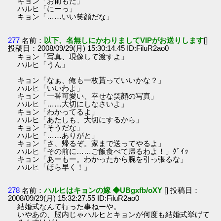
キョン「お前もだ」
ハルヒ「にーっ」
キョン「……いい笑顔だな」
277
名前：
以下、名無しにかわりましてVIPがお送りします
[]
投稿日：2008/09/29(月) 15:30:14.45 ID:FiluR2ao0
キョン「写真、現像して渡すよ」
ハルヒ「うん」
キョン「なぁ、俺も一枚貰っていいかな？」
ハルヒ「いいわよ」
キョン「一番可愛い、幸せな笑顔の写真」
ハルヒ「……大切にしなさいよ」
キョン「わかってるよ」
ハルヒ「あたしも、大切にするから」
キョン「そうだな」
ハルヒ「……ありがと」
キョン「さ、帰るぞ。家まで送ってやるよ」
ハルヒ「その前に……ご飯食べて帰るわよ！」ｸﾞｲｯ
キョン「あーもー。わかったから腕を引っ張るな」
ハルヒ「ほら早く！」
278
名前：
ハルヒはキョンの嫁 ◆UBgxfb/oXY
[] 投稿日：
2008/09/29(月) 15:32:27.55 ID:FiluR2ao0
結婚式なんて行った事ねーや。
いやあの、脳内じゃハルヒとキョンが何度も結婚式挙げて