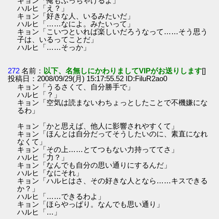
キョン「俺もぶっちゃけるよ」
ハルヒ「え？」
キョン「好きな人、いるみたいだ」
ハルヒ「……なによ。みたいって」
キョン「こいつといれば楽しいだろうなって……そう思う
子は、いるってことだ」
ハルヒ「……そっか」
272
名前：
以下、名無しにかわりましてVIPがお送りします
[]
投稿日：2008/09/29(月) 15:17:55.52 ID:FiluR2ao0
キョン「うるさくて、自分勝手で」
ハルヒ「？」
キョン「空気は読まないわちょっとしたことで不機嫌にな
るわ」
キョン「かと思えば、他人に影響されやすくて」
キョン「ほんとは自分だってそうしたいのに、素直になれ
なくて」
キョン「その上……とてつもない力持っててさ」
ハルヒ「力？」
キョン「なんでも自分の思い通りにするんだ」
ハルヒ「なにそれ」
キョン「ハルヒはさ、その好きな人となら……キスできる
か？」
ハルヒ「……できるわよ」
キョン「ほらやっぱり。なんでも思い通り」
ハルヒ「…」