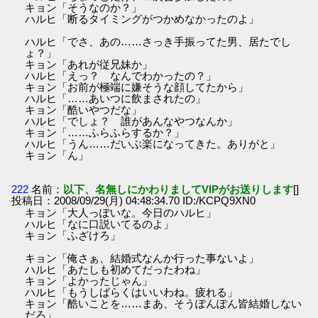
キョン「そうなのか？」
ハルヒ「断るタイミングがつかめなかったのよ」
ハルヒ「でさ、あの……さっき手振ってた男、居たでし
ょ？」
キョン「あれが従兄妹か」
ハルヒ「えっ？ なんでわかったの？」
キョン「お前が極端に嫌そうな顔してたから」
ハルヒ「……あいつに飲まされたの」
キョン「酷いやつだな」
ハルヒ「でしょ？ 誰があんなやつなんか」
キョン「……ふらふらするか？」
ハルヒ「うん……だいぶ楽になってきた。ありがと」
キョン「ん」
222
名前：
以下、名無しにかわりましてVIPがお送りします
[]
投稿日：2008/09/29(月) 04:48:34.70 ID:/KCPQ9XN0
キョン「大人っぽいな。今日のハルヒ」
ハルヒ「なに口説いてるのよ」
キョン「ふざけろ」
キョン「俺さぁ、結婚式なんか行った事ないよ」
ハルヒ「あたしも初めてだったわね」
キョン「よかったじゃん」
ハルヒ「もうしばらくはいいわね。疲れる」
キョン「酷いことを……まあ、そうぽんぽん皆結婚しない
だろ」