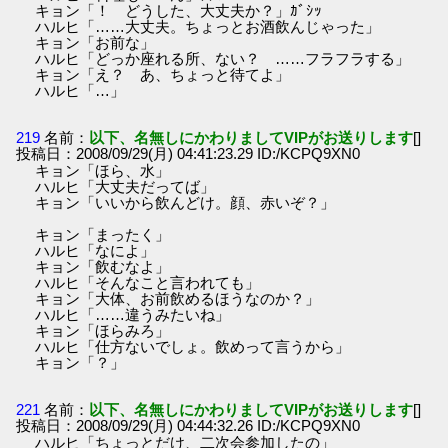
キョン「！ どうした、大丈夫か？」ｶﾞｼｯ
ハルヒ「……大丈夫。ちょっとお酒飲んじゃった」
キョン「お前な」
ハルヒ「どっか座れる所、ない？ ……フラフラする」
キョン「え？ あ、ちょっと待てよ」
ハルヒ「…」
219
名前：
以下、名無しにかわりましてVIPがお送りします
[]
投稿日：2008/09/29(月) 04:41:23.29 ID:/KCPQ9XN0
キョン「ほら、水」
ハルヒ「大丈夫だってば」
キョン「いいから飲んどけ。顔、赤いぞ？」
キョン「まったく」
ハルヒ「なによ」
キョン「飲むなよ」
ハルヒ「そんなこと言われても」
キョン「大体、お前飲めるほうなのか？」
ハルヒ「……違うみたいね」
キョン「ほらみろ」
ハルヒ「仕方ないでしょ。飲めって言うから」
キョン「？」
221
名前：
以下、名無しにかわりましてVIPがお送りします
[]
投稿日：2008/09/29(月) 04:44:32.26 ID:/KCPQ9XN0
ハルヒ「ちょっとだけ、二次会参加したの」