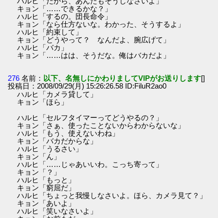
ハルヒ「だから、あんたもそうしなさいよ」
キョン「……できるかな？」
ハルヒ「するの。団長命令」
キョン「なら仕方ないな。わかった、そうするよ」
ハルヒ「約束して」
キョン「どうやって？ なんだよ、腕広げて」
ハルヒ「バカ」
キョン「……はは、そうだな。俺はバカだよ」
276
名前：
以下、名無しにかわりましてVIPがお送りします
[]
投稿日：2008/09/29(月) 15:26:26.58 ID:FiluR2ao0
ハルヒ「カメラ貸して」
キョン「ほら」
ハルヒ「セルフタイマーってどうやるの？」
キョン「さぁ、使ったことないからわからないな」
ハルヒ「もう、使えないわね」
キョン「バカだからな」
ハルヒ「うるさい」
キョン「ん」
ハルヒ「……じゃあいいわ。こっち寄って」
キョン「？」
ハルヒ「もっと」
キョン「窮屈だ」
ハルヒ「ちょっと我慢しなさいよ。ほら、カメラ見て？」
キョン「あいよ」
ハルヒ「笑いなさいよ」