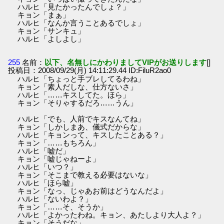
ハルヒ「見たかったんでしょ？」
キョン「まぁ」
ハルヒ「なんか言うことあるでしょ」
キョン「サンキュ」
ハルヒ「よしよし」
255
名前：
以下、名無しにかわりましてVIPがお送りします
[]
投稿日：2008/09/29(月) 14:11:29.44 ID:FiluR2ao0
ハルヒ「ちょっと手ブレしてるわね」
キョン「素人だしな、仕方ないさ」
ハルヒ「……キスしてた。ほら」
キョン「そりゃするだろ……うん」
ハルヒ「でも、人前でキスなんてね」
キョン「しかしまあ、儀式だからな」
ハルヒ「キョンって、キスしたことある？」
キョン「……もちろん」
ハルヒ「嘘だ」
キョン「嘘じゃねーよ」
ハルヒ「いつ？」
キョン「そこまで教える必要はないな」
ハルヒ「ほら嘘」
キョン「なっ、じゃあお前はどうなんだよ」
ハルヒ「ないわよ？」
キョン「……そ、そうか」
ハルヒ「よかったわね。キョン、あたしより大人よ？」
キョン「そうだな」