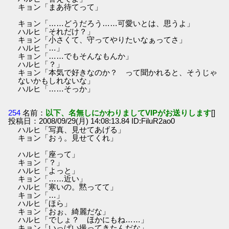
キョン「まあ待てって」
キョン「……どうだろう……可愛いとは、思うよ」
ハルヒ「それだけ？」
キョン「小さくて、守ってやりたいなぁってさ」
ハルヒ「…」
キョン「……でもそんなもんか」
ハルヒ「？」
キョン「本気で好きなのか？ って聞かれると、そうじゃ
ないかもしれないな」
ハルヒ「……そっか」
254
名前：
以下、名無しにかわりましてVIPがお送りします
[]
投稿日：2008/09/29(月) 14:08:13.84 ID:FiluR2ao0
ハルヒ「写真、見せてあげる」
キョン「おぅ。見せてくれ」
ハルヒ「座って」
キョン「？」
ハルヒ「よっと」
キョン「……近い」
ハルヒ「寒いの。黙ってて」
キョン「…」
ハルヒ「ほら」
キョン「おぉ、綺麗だな」
ハルヒ「でしょ？ ほかにもね……」
キョン「いっぱい撮ってきたんだな」