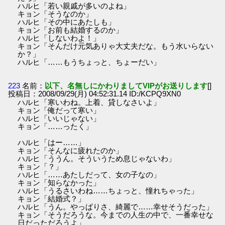
ハルヒ「若い親戚が多いのよね」
キョン「そうなのか」
ハルヒ「その中にあたしも」
キョン「お前も結婚するのか」
ハルヒ「しないわよ！」
キョン「そんだけ元気ありゃ大丈夫だな。もう水いらない
か？」
ハルヒ「……もうちょっと、ちょーだい」
223
名前：
以下、名無しにかわりましてVIPがお送りします
[]
投稿日：2008/09/29(月) 04:52:31.14 ID:/KCPQ9XN0
ハルヒ「寒いわね。上着、貸しなさいよ」
キョン「俺だって寒い」
ハルヒ「いいじゃない」
キョン「……ったく」
ハルヒ「はー……」
キョン「そんなに疲れたのか」
ハルヒ「ううん。そういうため息じゃないわ」
キョン「？」
ハルヒ「……あたしだって、女の子なの」
キョン「知らなかった」
ハルヒ「うるさいわね……ちょっと、憧れちゃった」
キョン「結婚式？」
ハルヒ「うん。やっぱりさ、綺麗で……幸せそうだった」
キョン「そうだろうな。今までの人生の中で、一番幸せな
日だっただろうよ」