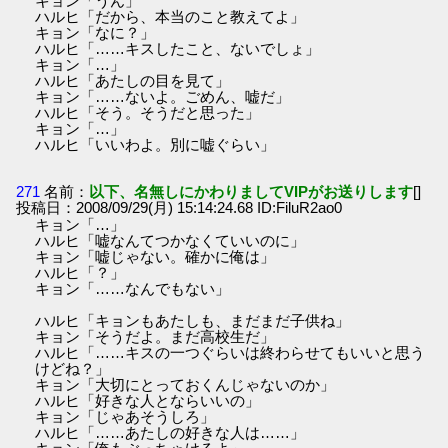
キョン「うん」
ハルヒ「だから、本当のこと教えてよ」
キョン「なに？」
ハルヒ「……キスしたこと、ないでしょ」
キョン「…」
ハルヒ「あたしの目を見て」
キョン「……ないよ。ごめん、嘘だ」
ハルヒ「そう。そうだと思った」
キョン「…」
ハルヒ「いいわよ。別に嘘ぐらい」
271
名前：
以下、名無しにかわりましてVIPがお送りします
[]
投稿日：2008/09/29(月) 15:14:24.68 ID:FiluR2ao0
キョン「…」
ハルヒ「嘘なんてつかなくていいのに」
キョン「嘘じゃない。確かに俺は」
ハルヒ「？」
キョン「……なんでもない」
ハルヒ「キョンもあたしも、まだまだ子供ね」
キョン「そうだよ。まだ高校生だ」
ハルヒ「……キスの一つぐらいは終わらせてもいいと思う
けどね？」
キョン「大切にとっておくんじゃないのか」
ハルヒ「好きな人とならいいの」
キョン「じゃあそうしろ」
ハルヒ「……あたしの好きな人は……」