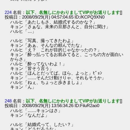
224
名前：
以下、名無しにかわりましてVIPがお送りします
[]
投稿日：2008/09/29(月) 04:57:04.65 ID:/KCPQ9XN0
ハルヒ「あたしもさ、結婚式するのかな？」
キョン「さぁな。未来の旦那さんと、自分に聞け」
ハルヒ「…」
ハルヒ「写真、撮ってきたわよ」
キョン「あぁ、そんなの頼んでたな」
ハルヒ「え？ これが目的じゃなかったの？」
キョン「酔っ払ってるお前みてると、こっちの方が面白い
からさ」
ハルヒ「酔ってないわよ！」
キョン「皆そう言う」
ハルヒ「ほんとだってば。ほら、よっと」ﾋﾟｮﾝ
キョン「……そんだけ動けりゃ、それもそうか」
ハルヒ「ねぇ、ちょっと歩きましょ」
キョン「ん」
248
名前：
以下、名無しにかわりましてVIPがお送りします
[]
投稿日：2008/09/29(月) 13:56:34.26 ID:FiluR2ao0
ハルヒ「……キョンはさ」
キョン「なんだよ」
ハルヒ「結婚式って、したい？」
キョン「どうだろうな」