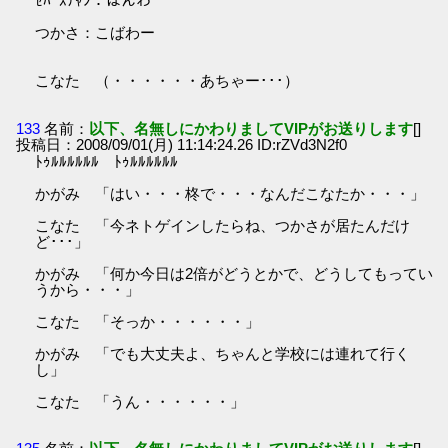
ｾﾊﾞｽﾁｬﾝ：ばんわ
つかさ：こばわー
こなた （・・・・・・あちゃー･･･）
133
名前：
以下、名無しにかわりましてVIPがお送りします
[]
投稿日：2008/09/01(月) 11:14:24.26 ID:rZVd3N2f0
ﾄｩﾙﾙﾙﾙﾙﾙ ﾄｩﾙﾙﾙﾙﾙﾙ
かがみ 「はい・・・柊で・・・なんだこなたか・・・」
こなた 「今ネトゲインしたらね、つかさが居たんだけ
ど･･･」
かがみ 「何か今日は2倍がどうとかで、どうしてもってい
うから・・・」
こなた 「そっか・・・・・・」
かがみ 「でも大丈夫よ、ちゃんと学校には連れて行く
し」
こなた 「うん・・・・・・」