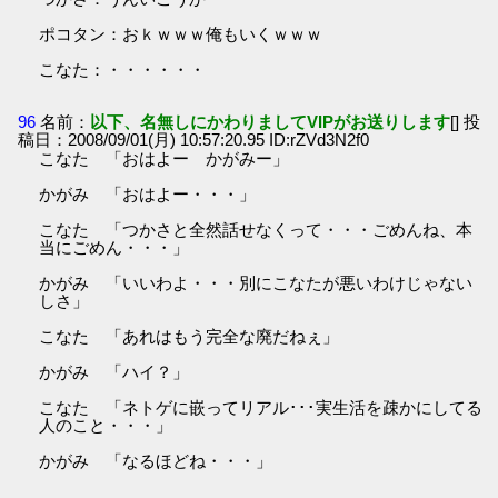
ポコタン：おｋｗｗｗ俺もいくｗｗｗ
こなた：・・・・・・
96
名前：
以下、名無しにかわりましてVIPがお送りします
[] 投
稿日：2008/09/01(月) 10:57:20.95 ID:rZVd3N2f0
こなた 「おはよー かがみー」
かがみ 「おはよー・・・」
こなた 「つかさと全然話せなくって・・・ごめんね、本
当にごめん・・・」
かがみ 「いいわよ・・・別にこなたが悪いわけじゃない
しさ」
こなた 「あれはもう完全な廃だねぇ」
かがみ 「ハイ？」
こなた 「ネトゲに嵌ってリアル･･･実生活を疎かにしてる
人のこと・・・」
かがみ 「なるほどね・・・」