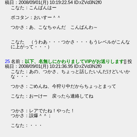
稿日：2008/09/01(月) 10:19:22.54 ID:rZVd3N2f0
こなた：こんばんはー
ポコタン：おいすー＾＾
つかさ：あ、こなちゃんだ こんばんわ～
こなた （うわあ・・・つかさ・・・もうレベルがこんな
に上がって・・・）
25
名前：
以下、名無しにかわりましてVIPがお送りします
[] 投
稿日：2008/09/01(月) 10:21:36.95 ID:rZVd3N2f0
こなた：あの、つかさ、ちょっと話したいんだけどいいか
な・・・
つかさ：ごめんね、今狩り中だからちょっとまって
こなた：おーけー 戻ったら連絡してね
つかさ：レアでたね！やった！
つかさ：誤爆＾＾；
こなた：・・・