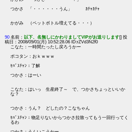
つかさ 「・・・・・・うん」 ｶﾁｬｶﾁｬ
かがみ （ペットボトル増えてる・・・）
90
名前：
以下、名無しにかわりましてVIPがお送りします
[] 投
稿日：2008/09/01(月) 10:52:28.06 ID:rZVd3N2f0
こなた：一時間たったし戻ろうかー
ポコタン：おｋｗｗｗ
ｾﾊﾞｽﾁｬﾝ：了解
つかさ：はーい
こなた：はいっ 生産終了～ で、つかさちょっといいか
な？
つかさ：うん？ どしたの？こなちゃん
ｾﾊﾞｽﾁｬﾝ：物足りないからつかさ拉致ってもう一回行ってく
るわ
つかさ：うんいこうかー