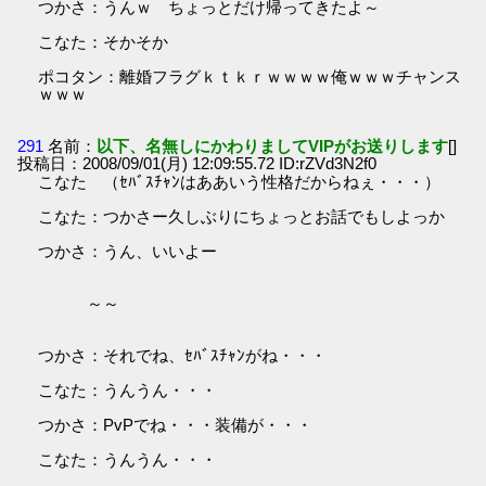
つかさ：うんｗ ちょっとだけ帰ってきたよ～
こなた：そかそか
ポコタン：離婚フラグｋｔｋｒｗｗｗｗ俺ｗｗｗチャンス
ｗｗｗ
291
名前：
以下、名無しにかわりましてVIPがお送りします
[]
投稿日：2008/09/01(月) 12:09:55.72 ID:rZVd3N2f0
こなた （ｾﾊﾞｽﾁｬﾝはああいう性格だからねぇ・・・）
こなた：つかさー久しぶりにちょっとお話でもしよっか
つかさ：うん、いいよー
～～
つかさ：それでね、ｾﾊﾞｽﾁｬﾝがね・・・
こなた：うんうん・・・
つかさ：PvPでね・・・装備が・・・
こなた：うんうん・・・