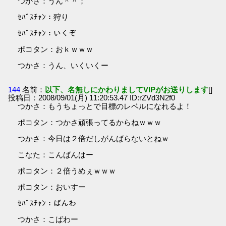
つかさ：うん＾＾；
ｾﾊﾞｽﾁｬﾝ：狩り
ｾﾊﾞｽﾁｬﾝ：いくぞ
ポコタン：おｋｗｗｗ
つかさ：うん、いくいくー
144
名前：
以下、名無しにかわりましてVIPがお送りします
[]
投稿日：2008/09/01(月) 11:20:53.47 ID:rZVd3N2f0
つかさ：もうちょっとで目標のレベルになれるよ！
ポコタン：つかさ頑張ってるからねｗｗｗ
つかさ：今日は２倍だしがんばらないとねｗ
こなた：こんばんはー
ポコタン：２倍うめぇｗｗｗ
ポコタン：おいすー
ｾﾊﾞｽﾁｬﾝ：ばんわ
つかさ：こばわー