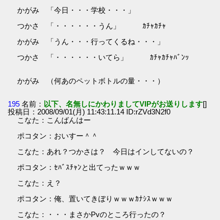
かがみ 「今日・・・学校・・・」
つかさ 「・・・・・・うん」 ｶﾁｬｶﾁｬ
かがみ 「うん・・・行ってくるね・・・」
つかさ 「・・・・・・いてら」 ｶﾁｬｶﾁｬﾊﾞﾝｯ
かがみ （何あのペットボトルの量・・・）
195
名前：
以下、名無しにかわりましてVIPがお送りします
[]
投稿日：2008/09/01(月) 11:43:11.14 ID:rZVd3N2f0
こなた：こんばんはー
ポコタン：おいすー＾＾
こなた：あれ？つかさは？ 今日はインしてないの？
ポコタン：ｾﾊﾞｽﾁｬﾝと出てったｗｗｗ
こなた：え？
ポコタン：俺、置いてきぼりｗｗｗｶﾅｼｽｗｗｗ
こなた：・・・まさかPvのところ行ったの？