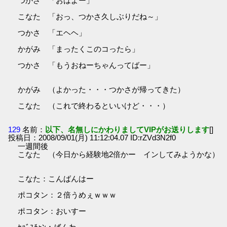
つかさ 「おはよー」
こなた 「おっ、つかさ久しぶりだね～」
つかさ 「エヘヘ」
かがみ 「まったくこのコったら」
つかさ 「もうおねーちゃんってばー」
かがみ （よかった・・・つかさが帰ってきた）
こなた （これで終わるといいけど・・・）
129
名前：
以下、名無しにかわりましてVIPがお送りします
[]
投稿日：2008/09/01(月) 11:12:04.07 ID:rZVd3N2f0
一週間後
こなた （今日から経験地2倍かー インしてみようかな）
こなた：こんばんはー
ポコタン：２倍うめぇｗｗｗ
ポコタン：おいすー