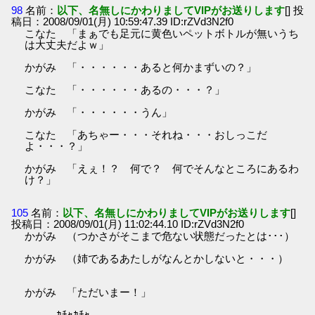
98
名前：
以下、名無しにかわりましてVIPがお送りします
[] 投
稿日：2008/09/01(月) 10:59:47.39 ID:rZVd3N2f0
こなた 「まぁでも足元に黄色いペットボトルが無いうち
は大丈夫だよｗ」
かがみ 「・・・・・・あると何かまずいの？」
こなた 「・・・・・・あるの・・・？」
かがみ 「・・・・・・うん」
こなた 「あちゃー・・・それね・・・おしっこだ
よ・・・？」
かがみ 「えぇ！？ 何で？ 何でそんなところにあるわ
け？」
105
名前：
以下、名無しにかわりましてVIPがお送りします
[]
投稿日：2008/09/01(月) 11:02:44.10 ID:rZVd3N2f0
かがみ （つかさがそこまで危ない状態だったとは･･･）
かがみ （姉であるあたしがなんとかしないと・・・）
かがみ 「ただいまー！」
ｶﾁｬｶﾁｬ