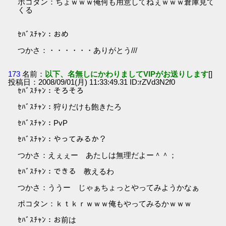
ポコタン：ちょｗｗｗ俺何も用意してねぇｗｗｗ倉庫見て
くる
ｾﾊﾞｽﾁｬﾝ：おめ
つかさ：・・・・・・ありがとう///
173
名前：
以下、名無しにかわりましてVIPがお送りします
[]
投稿日：2008/09/01(月) 11:33:49.31 ID:rZVd3N2f0
ｾﾊﾞｽﾁｬﾝ：そろそろ
ｾﾊﾞｽﾁｬﾝ：狩りだけも飽きたろ
ｾﾊﾞｽﾁｬﾝ：PvP
ｾﾊﾞｽﾁｬﾝ：やってみるか？
つかさ：えぇぇー あたしは無理だよー＾＾；
ｾﾊﾞｽﾁｬﾝ：できる 教えるわ
つかさ：ううー じゃぁちょっとやってみようかなぁ
ポコタン：ｋｔｋｒｗｗｗ俺もやってみるかｗｗｗ
ｾﾊﾞｽﾁｬﾝ：お前は