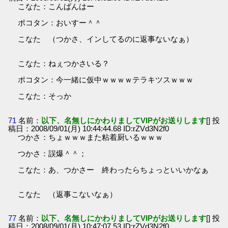
こなた：こんばんはー
ポコタン：おいすー＾＾
こなた （つかさ、インしてるのに返事ないなぁ）
こなた：ねぇつかさいる？
ポコタン：今一緒に仮中ｗｗｗｗテラキツスｗｗｗ
こなた：そっか
71
名前：
以下、名無しにかわりましてVIPがお送りします
[] 投
稿日：2008/09/01(月) 10:44:44.68 ID:rZVd3N2f0
つかさ：ちょｗｗｗまた粘着厨いるｗｗｗ
つかさ：誤爆＾＾；
こなた：あ、つかさー 終わったらちょっといいかなぁ
こなた （返事こないなぁ）
77
名前：
以下、名無しにかわりましてVIPがお送りします
[] 投
稿日：2008/09/01(月) 10:47:07.53 ID:rZVd3N2f0