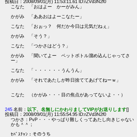
投稿日：2008/09/01(月) 11:53:11.61 ID:rZVd3N2f0
こなた 「おはよー かーがみん」
かがみ 「ああおはよーこなたー」
こなた 「おぉっ？ 何だか今日は元気だねぇ」
かがみ 「そう？」
こなた 「つかさはどう？」
かがみ 「聞いてよー ペットボトル溜め込んじゃってさ
ー」
こなた 「・・・・・・うんうん」
かがみ 「それであたしが昨日捨ててあげてねーｗ」
こなた （かがみ・・・目の焦点があってないよ・・）
245
名前：
以下、名無しにかわりましてVIPがお送りします
[]
投稿日：2008/09/01(月) 11:55:54.95 ID:rZVd3N2f0
つかさ：PvP・・・やっぱり難しくってあたし向きじゃない
かも＾＾；
ｾﾊﾞｽﾁｬﾝ：そのうち