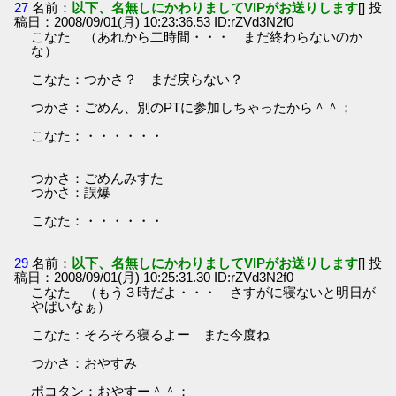
27
名前：
以下、名無しにかわりましてVIPがお送りします
[] 投
稿日：2008/09/01(月) 10:23:36.53 ID:rZVd3N2f0
こなた （あれから二時間・・・ まだ終わらないのか
な）
こなた：つかさ？ まだ戻らない？
つかさ：ごめん、別のPTに参加しちゃったから＾＾；
こなた：・・・・・・
つかさ：ごめんみすた
つかさ：誤爆
こなた：・・・・・・
29
名前：
以下、名無しにかわりましてVIPがお送りします
[] 投
稿日：2008/09/01(月) 10:25:31.30 ID:rZVd3N2f0
こなた （もう３時だよ・・・ さすがに寝ないと明日が
やばいなぁ）
こなた：そろそろ寝るよー また今度ね
つかさ：おやすみ
ポコタン：おやすー＾＾；