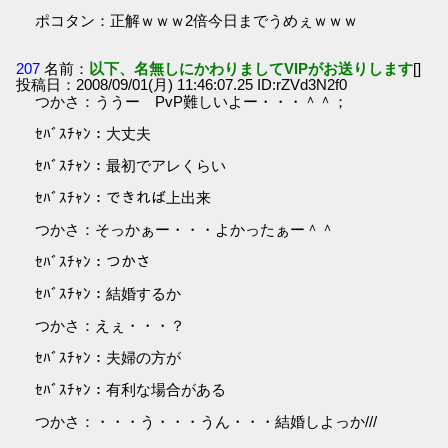
ポコタン：正解ｗｗｗ2倍今日までうめぇｗｗｗ
207
名前：
以下、名無しにかわりましてVIPがお送りします
[]
投稿日：2008/09/01(月) 11:46:07.25 ID:rZVd3N2f0
つかさ：ううー PvP難しいよー・・・＾＾；
ｾﾊﾞｽﾁｬﾝ：大丈夫
ｾﾊﾞｽﾁｬﾝ：最初でアレくらい
ｾﾊﾞｽﾁｬﾝ：できれば上出来
つかさ：そっかぁー・・・よかったぁー＾＾
ｾﾊﾞｽﾁｬﾝ：つかさ
ｾﾊﾞｽﾁｬﾝ：結婚するか
つかさ：えぇ・・・？
ｾﾊﾞｽﾁｬﾝ：夫婦の方が
ｾﾊﾞｽﾁｬﾝ：有利な場合がある
つかさ：・・・う・・・うん・・・結婚しよっか///