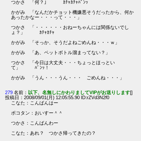
つかさ 「何？」 ｶﾁｬｶﾁｬﾊﾞﾝｯ
かがみ 「なんだかチョット機嫌悪そうだったから、何か
あったかなー・・・って・・・」
つかさ 「・・・・・・おねーちゃんには関係ないでし
ょ？」 ｶﾁｬｶﾁｬ
かがみ 「そっか、そうだよねごめんね・・・ｗ」
かがみ 「あ、ペットボトル溜まってない？」
つかさ 「今日は大丈夫・・・ちょっとほっとい
て」 ﾊﾞﾝｯ！
かがみ 「うん・・・うん・・・ ごめんね・・・」
279
名前：
以下、名無しにかわりましてVIPがお送りします
[]
投稿日：2008/09/01(月) 12:05:55.90 ID:rZVd3N2f0
こなた：こんばんはー
ポコタン：おいすー＾＾
つかさ：こんばんわー
こなた：あれ？ つかさ帰ってきたの？