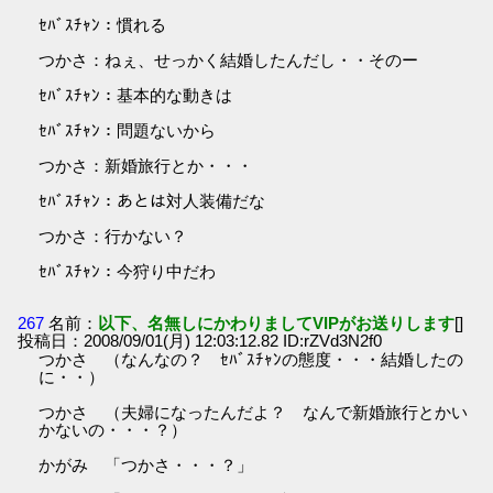
ｾﾊﾞｽﾁｬﾝ：慣れる
つかさ：ねぇ、せっかく結婚したんだし・・そのー
ｾﾊﾞｽﾁｬﾝ：基本的な動きは
ｾﾊﾞｽﾁｬﾝ：問題ないから
つかさ：新婚旅行とか・・・
ｾﾊﾞｽﾁｬﾝ：あとは対人装備だな
つかさ：行かない？
ｾﾊﾞｽﾁｬﾝ：今狩り中だわ
267
名前：
以下、名無しにかわりましてVIPがお送りします
[]
投稿日：2008/09/01(月) 12:03:12.82 ID:rZVd3N2f0
つかさ （なんなの？ ｾﾊﾞｽﾁｬﾝの態度・・・結婚したの
に・・）
つかさ （夫婦になったんだよ？ なんで新婚旅行とかい
かないの・・・？）
かがみ 「つかさ・・・？」