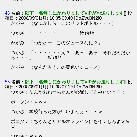
46
名前：
以下、名無しにかわりましてVIPがお送りします
[] 投
稿日：2008/09/01(月) 10:35:09.40 ID:rZVd3N2f0
かがみ （なにかしら このペットボトル・・・）
つかさ 「・・・・・・」 ｶﾁｬｶﾁｬ
かがみ 「つかさー このジュースなに？」
つかさ 「・・・・・・え？ あっ あっ それだめだか
ら・・・」 ｶﾁｬｶﾁｬ
かがみ （なんだろうこの黄色いジュース）
55
名前：
以下、名無しにかわりましてVIPがお送りします
[] 投
稿日：2008/09/01(月) 10:38:07.19 ID:rZVd3N2f0
つかさ：なんかおねーちゃんが心配してるみたい＾＾；
ポコタン：ｗｗｗ
つかさ：学校行った方がいいよねぇ・・・ｗ
ポコタン：ちゃんとリアルオンラインにもインしろよｗｗ
ｗ
つかさ：ｗｗｗ