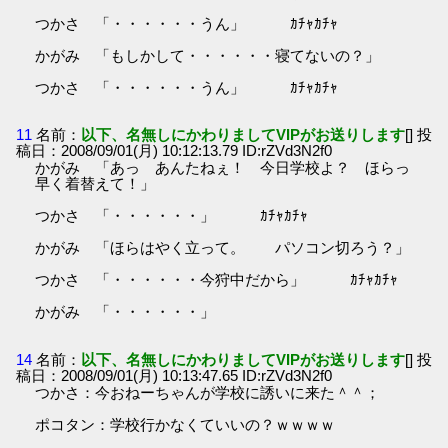
つかさ 「・・・・・・うん」 ｶﾁｬｶﾁｬ
かがみ 「もしかして・・・・・・寝てないの？」
つかさ 「・・・・・・うん」 ｶﾁｬｶﾁｬ
11
名前：
以下、名無しにかわりましてVIPがお送りします
[] 投
稿日：2008/09/01(月) 10:12:13.79 ID:rZVd3N2f0
かがみ 「あっ あんたねぇ！ 今日学校よ？ ほらっ
早く着替えて！」
つかさ 「・・・・・・」 ｶﾁｬｶﾁｬ
かがみ 「ほらはやく立って。 パソコン切ろう？」
つかさ 「・・・・・・今狩中だから」 ｶﾁｬｶﾁｬ
かがみ 「・・・・・・」
14
名前：
以下、名無しにかわりましてVIPがお送りします
[] 投
稿日：2008/09/01(月) 10:13:47.65 ID:rZVd3N2f0
つかさ：今おねーちゃんが学校に誘いに来た＾＾；
ポコタン：学校行かなくていいの？ｗｗｗｗ