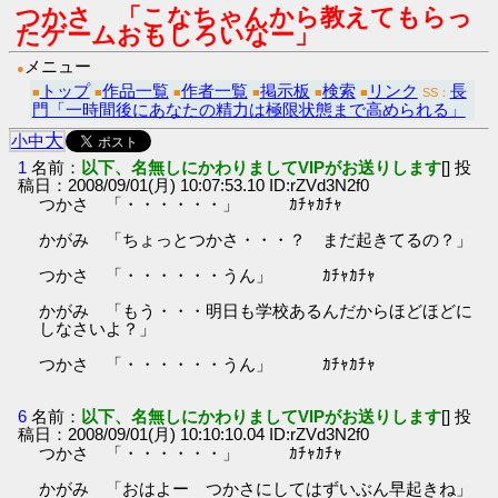
つかさ 「こなちゃんから教えてもらっ
たゲームおもしろいなー」
メニュー
●
トップ
作品一覧
作者一覧
掲示板
検索
リンク
長
■
■
■
■
■
■
SS：
門「一時間後にあなたの精力は極限状態まで高められる」
大
小
中
1
名前：
以下、名無しにかわりましてVIPがお送りします
[] 投
稿日：2008/09/01(月) 10:07:53.10 ID:rZVd3N2f0
つかさ 「・・・・・・」 ｶﾁｬｶﾁｬ
かがみ 「ちょっとつかさ・・・？ まだ起きてるの？」
つかさ 「・・・・・・うん」 ｶﾁｬｶﾁｬ
かがみ 「もう・・・明日も学校あるんだからほどほどに
しなさいよ？」
つかさ 「・・・・・・うん」 ｶﾁｬｶﾁｬ
6
名前：
以下、名無しにかわりましてVIPがお送りします
[] 投
稿日：2008/09/01(月) 10:10:10.04 ID:rZVd3N2f0
つかさ 「・・・・・・」 ｶﾁｬｶﾁｬ
かがみ 「おはよー つかさにしてはずいぶん早起きね」