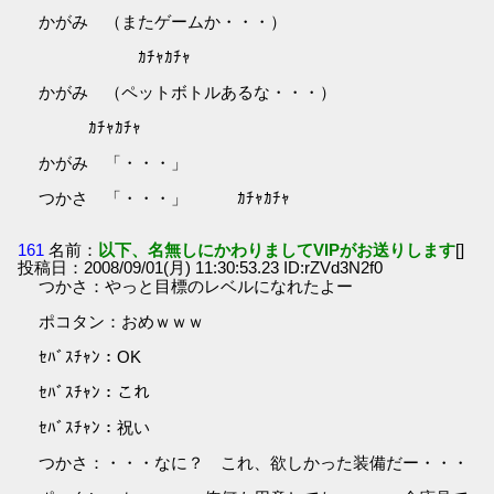
かがみ （またゲームか・・・）
ｶﾁｬｶﾁｬ
かがみ （ペットボトルあるな・・・）
ｶﾁｬｶﾁｬ
かがみ 「・・・」
つかさ 「・・・」 ｶﾁｬｶﾁｬ
161
名前：
以下、名無しにかわりましてVIPがお送りします
[]
投稿日：2008/09/01(月) 11:30:53.23 ID:rZVd3N2f0
つかさ：やっと目標のレベルになれたよー
ポコタン：おめｗｗｗ
ｾﾊﾞｽﾁｬﾝ：OK
ｾﾊﾞｽﾁｬﾝ：これ
ｾﾊﾞｽﾁｬﾝ：祝い
つかさ：・・・なに？ これ、欲しかった装備だー・・・