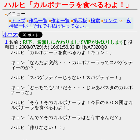
ハルヒ「カルボナーラを食べるわよ！」
メニュー
●
トップ
作品一覧
作者一覧
掲示板
検索
リンク
夜
■
■
■
■
■
■
SS：
神総一郎「それでも私はやってない」
大
小
中
1
名前：
以下、名無しにかわりましてVIPがお送りします
[] 投
稿日：2008/07/29(火) 16:01:59.33 ID:HyA7320Q0
ハルヒ「カルボナーラを食べるわよ！キョン！」
キョン「なんだよ突然・・・カルボナーラってスパゲッテ
ィーのか？」
ハルヒ「スパゲッティーじゃない！スパゲティー！」
キョン「どっちでもいいだろ・・・じゃあパスタのカルボ
ナーラな」
ハルヒ「そう！そのカルボナーラよ！今日のＳＯＳ団はカ
ルボナーラを食べるわよ！」
キョン「んで？そのカルボナーラはどうするんだ？」
ハルヒ「作りなさい！！」