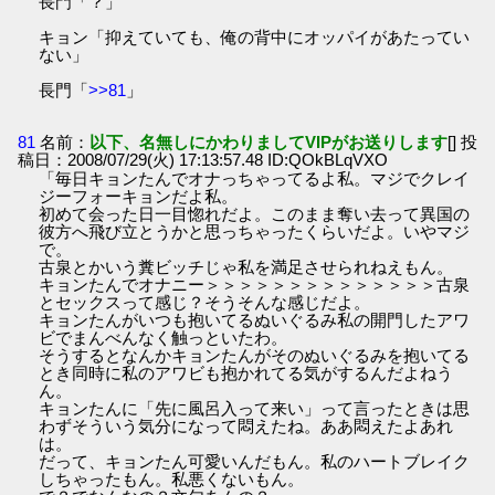
長門「？」
キョン「抑えていても、俺の背中にオッパイがあたってい
ない」
長門「
>>81
」
81
名前：
以下、名無しにかわりましてVIPがお送りします
[] 投
稿日：2008/07/29(火) 17:13:57.48 ID:QOkBLqVXO
「毎日キョンたんでオナっちゃってるよ私。マジでクレイ
ジーフォーキョンだよ私。
初めて会った日一目惚れだよ。このまま奪い去って異国の
彼方へ飛び立とうかと思っちゃったくらいだよ。いやマジ
で。
古泉とかいう糞ビッチじゃ私を満足させられねえもん。
キョンたんでオナニー＞＞＞＞＞＞＞＞＞＞＞＞＞＞古泉
とセックスって感じ？そうそんな感じだよ。
キョンたんがいつも抱いてるぬいぐるみ私の開門したアワ
ビでまんべんなく触っといたわ。
そうするとなんかキョンたんがそのぬいぐるみを抱いてる
とき同時に私のアワビも抱かれてる気がするんだよねう
ん。
キョンたんに「先に風呂入って来い」って言ったときは思
わずそういう気分になって悶えたね。ああ悶えたよあれ
は。
だって、キョンたん可愛いんだもん。私のハートブレイク
しちゃったもん。私悪くないもん。