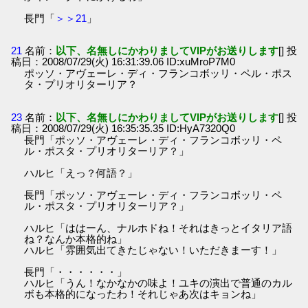
長門「
＞＞21
」
21
名前：
以下、名無しにかわりましてVIPがお送りします
[] 投
稿日：2008/07/29(火) 16:31:39.06 ID:xuMroP7M0
ポッソ・アヴェーレ・ディ・フランコボッリ・ペル・ポス
タ・プリオリターリア？
23
名前：
以下、名無しにかわりましてVIPがお送りします
[] 投
稿日：2008/07/29(火) 16:35:35.35 ID:HyA7320Q0
長門「ポッソ・アヴェーレ・ディ・フランコボッリ・ペ
ル・ポスタ・プリオリターリア？」
ハルヒ「えっ？何語？」
長門「ポッソ・アヴェーレ・ディ・フランコボッリ・ペ
ル・ポスタ・プリオリターリア？」
ハルヒ「ははーん、ナルホドね！それはきっとイタリア語
ね？なんか本格的ね」
ハルヒ「雰囲気出てきたじゃない！いただきまーす！」
長門「・・・・・・」
ハルヒ「うん！なかなかの味よ！ユキの演出で普通のカル
ボも本格的になったわ！それじゃあ次はキョンね」