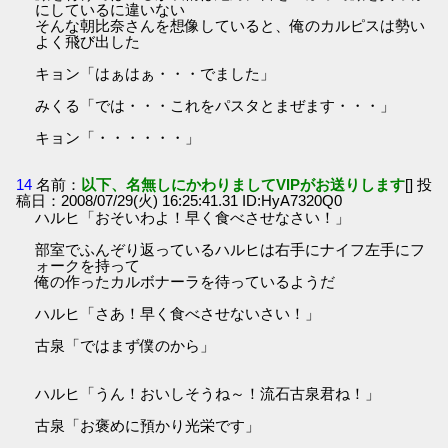
にしているに違いない
そんな朝比奈さんを想像していると、俺のカルピスは勢い
よく飛び出した
キョン「はぁはぁ・・・でました」
みくる「では・・・これをパスタとまぜます・・・」
キョン「・・・・・・」
14
名前：
以下、名無しにかわりましてVIPがお送りします
[] 投
稿日：2008/07/29(火) 16:25:41.31 ID:HyA7320Q0
ハルヒ「おそいわよ！早く食べさせなさい！」
部室でふんぞり返っているハルヒは右手にナイフ左手にフ
ォークを持って
俺の作ったカルボナーラを待っているようだ
ハルヒ「さあ！早く食べさせないさい！」
古泉「ではまず僕のから」
ハルヒ「うん！おいしそうね～！流石古泉君ね！」
古泉「お褒めに預かり光栄です」