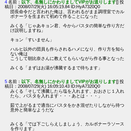
4
名前：
以下、名無しにかわりましてVIPがお送りします
[] 投
稿日：2008/07/29(火) 16:05:19.84 ID:HyA7320Q0
団長命令だと言われた俺は、言われるがまま調理室でカル
ボナーラを生まれて初めて作ることになった
みくる「じゃあキョン君、今からパスタの簡単な作り方だ
け説明しますね」
キョン「すいません」
ハルヒ以外の団員も作らされるハメになり、作り方を知ら
ない俺は
こうして朝比奈さんに教えてもらいながら作る事となった
みくる「まずはお湯が沸騰するまで待ちます」
5
名前：
以下、名無しにかわりましてVIPがお送りします
[] 投
稿日：2008/07/29(火) 16:09:10.43 ID:HyA7320Q0
みくる「そして沸騰したら塩を入れます、おおさじ１入れ
たら、パスタを入れます・・・あとは・・・」
茹で上がるまで適当にパスタをかき混ぜたりしながら待つ
意外と簡単なようだな
みくる「では下ごしらえしましょう、カルボナーラソース
を作ります」