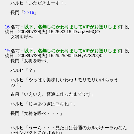
ハルヒ「いただきまーす！」
長門「
>>16
」
16
名前：
以下、名無しにかわりましてVIPがお送りします
[] 投
稿日：2008/07/29(火) 16:26:33.16 ID:agZ+if6QO
女将を呼べ
19
名前：
以下、名無しにかわりましてVIPがお送りします
[] 投
稿日：2008/07/29(火) 16:29:25.90 ID:HyA7320Q0
長門「女将を呼べ」
ハルヒ「？」
ハルヒ「やっぱり美味しいわね！モリモリいけちゃう
わ！」
古泉「いえいえ、普通に作ったまでです」
ハルヒ「じゃあつぎはユキね！」
長門「女将を呼べ・・・」
ハルヒ「うーん・・・見た目は普通のカルボナーラねなん
かインパクトにかけるわ」