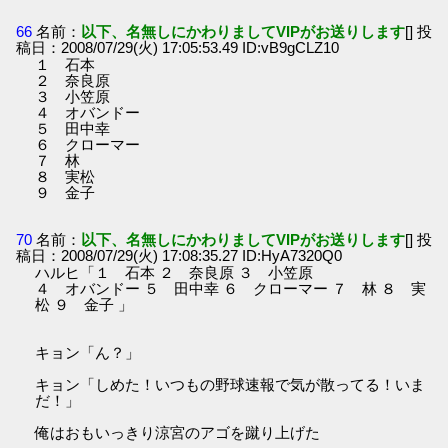
66
名前：
以下、名無しにかわりましてVIPがお送りします
[] 投
稿日：2008/07/29(火) 17:05:53.49 ID:vB9gCLZ10
１ 石本
２ 奈良原
３ 小笠原
４ オバンドー
５ 田中幸
６ クローマー
７ 林
８ 実松
９ 金子
70
名前：
以下、名無しにかわりましてVIPがお送りします
[] 投
稿日：2008/07/29(火) 17:08:35.27 ID:HyA7320Q0
ハルヒ「１ 石本 ２ 奈良原 ３ 小笠原
４ オバンドー ５ 田中幸 ６ クローマー ７ 林 ８ 実
松 ９ 金子 」
キョン「ん？」
キョン「しめた！いつもの野球速報で気が散ってる！いま
だ！」
俺はおもいっきり涼宮のアゴを蹴り上げた