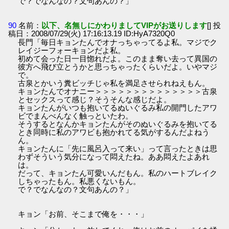
で？でなんなの？文句あんの？」
90
名前：
以下、名無しにかわりましてVIPがお送りします
[] 投
稿日：2008/07/29(火) 17:16:13.19 ID:HyA7320Q0
長門「毎日キョンたんでオナっちゃってるよ私。マジでク
レイジーフォーキョンだよ私。
初めて会った日一目惚れだよ。このまま奪い去って異国の
彼方へ飛び立とうかと思っちゃったくらいだよ。いやマジ
で。
古泉とかいう糞ビッチじゃ私を満足させられねえもん。
キョンたんでオナニー＞＞＞＞＞＞＞＞＞＞＞＞＞＞古泉
とセックスって感じ？そうそんな感じだよ。
キョンたんがいつも抱いてるぬいぐるみ私の開門したアワ
ビでまんべんなく触っといたわ。
そうするとなんかキョンたんがそのぬいぐるみを抱いてる
とき同時に私のアワビも抱かれてる気がするんだよねう
ん。
キョンたんに「先に風呂入って来い」って言ったときは思
わずそういう気分になって悶えたね。ああ悶えたよあれ
は。
だって、キョンたん可愛いんだもん。私のハートブレイク
しちゃったもん。私悪くないもん。
で？でなんなの？文句あんの？」
キョン「お前、そこまで俺を・・・」