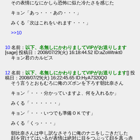
その表情になにかしら恐怖に似た冷たさを感じた
キョン「あっ・・・あの・・・」
みくる「次はこれをいれます・・・」
>>10
10
名前：
以下、名無しにかわりましてVIPがお送りします
[sage] 投稿日：2008/07/29(火) 16:18:44.52 ID:aZoWtnkt0
キョン君のカルピス
12
名前：
以下、名無しにかわりましてVIPがお送りします
[] 投
稿日：2008/07/29(火) 16:22:45.65 ID:HyA7320Q0
そう言うとおもむろに俺のズボンを下ろす朝比奈さん
キョン「・・・分かっていますよ、何を入れるか」
みくる「・・・・・・」
キョン「・・・いつでも準備ＯＫです」
みくる「くっ・・・」
朝比奈さんは申し訳なさそうに俺のナニをしごきだした
顔を背けてはいるが表情は絶対に目をつぶって顔を真っ赤