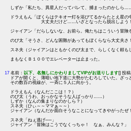
しずか「私たち、異星人だってバレて、捕まったのかしら…
ドラえもん「ぼくらはテキオー灯を浴びてるからたとえ星の
大丈夫だけど……いざとなったら脱出しよう
ジャイアン「だらしないな、お前ら。俺たちはこういう冒険
のび太「そうさ、どんな困難があってもぼくらなら大丈夫さ
スネ夫（ジャイアンはともかくのび太まで、らしくなく頼も
まもなくＢ１００でエレベーターは止まった。
17
名前：
以下、名無しにかわりましてVIPがお送りします
[] 投稿
ドアが開くと、薄暗い地下道に大勢がたむろしていた。ざっ
その数百の視線が、一斉に５人に向かう。
ドラえもん（なんだここは！？）
のび太（うわ、おっかなそうな人ばっかり……）
しずか（なんの集まりなのかしら？）
スネ夫（ひぃ～～ママぁ～～）
ジャイアン（なんだか面白そうなことになってきやがったぜ
スネ夫「ねぇ逃げ──」
ジャイアン「冒険はこうでなくっちゃ！ なぁ、みんな？」