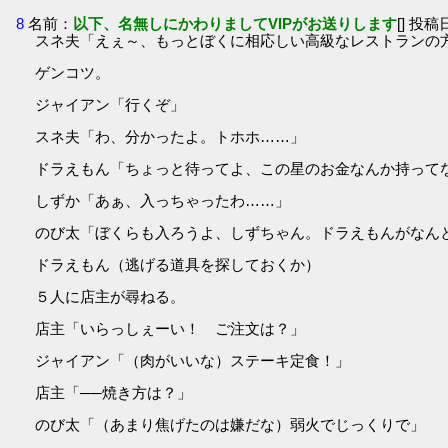
8
名前：
以下、名無しにかわりましてVIPがお送りします
[] 投稿日
スネ夫「えぇ～、もっとぼくに相応しい高級なレストランの
ゲンコツ。
ジャイアン「行くぞ」
スネ夫「わ、分かったよ。トホホ……」
ドラえもん「ちょっと待ってよ、この星のお金なんか持って
しずか「あぁ、入っちゃったわ……」
のび太「ぼくらも入ろうよ、しずちゃん。ドラえもんがなん
ドラえもん（逃げる道具を探しておくか）
５人に店主が尋ねる。
店主「いらっしぇーい！ ご注文は？」
ジャイアン「（肉がいいな）ステーキ定食！」
店主「──焼き方は？」
のび太「（あまり焦げたのは嫌だな）弱火でじっくりで」