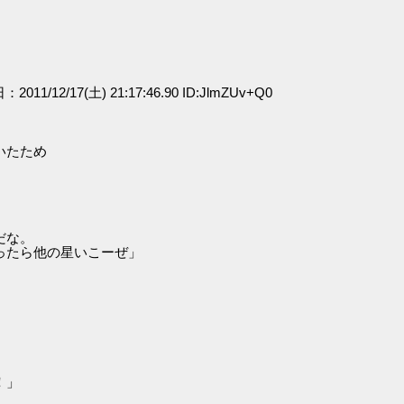
」
：2011/12/17(土) 21:17:46.90 ID:JlmZUv+Q0
いたため
だな。
ら他の星いこーぜ」
」
！」