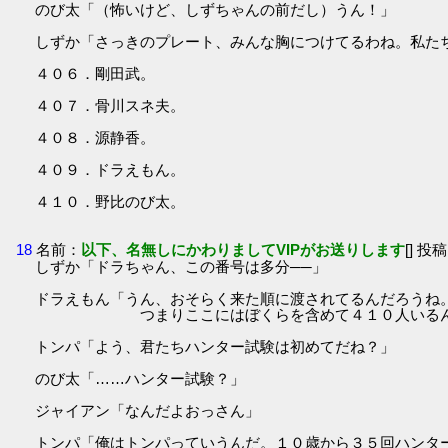
のび太「（怖いけど、しずちゃんの前だし）うん！」
しずか「さっきのプレート、みんな胸につけてるわね。私た
４０６．剛田武。
４０７．骨川スネ夫。
４０８．源静香。
４０９．ドラえもん。
４１０．野比のび太。
18
名前：
以下、名無しにかわりましてVIPがお送りします
[] 投稿
しずか「ドラちゃん、この番号は多分──」
ドラえもん「うん、おそらく来た順に渡されてるんだろうね
つまりここにはぼくらを含めて４１０人いるん
トンパ「よう、君たちハンター試験は初めてだね？」
のび太「……ハンター試験？」
ジャイアン「なんだよおっさん」
トンパ「俺はトンパっていうんだ。１０歳から３５回ハンタ