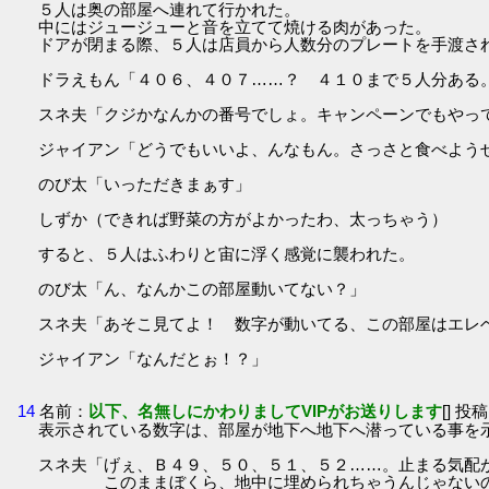
５人は奥の部屋へ連れて行かれた。
中にはジュージューと音を立てて焼ける肉があった。
ドアが閉まる際、５人は店員から人数分のプレートを手渡さ
ドラえもん「４０６、４０７……？ ４１０まで５人分ある
スネ夫「クジかなんかの番号でしょ。キャンペーンでもやっ
ジャイアン「どうでもいいよ、んなもん。さっさと食べよう
のび太「いっただきまぁす」
しずか（できれば野菜の方がよかったわ、太っちゃう）
すると、５人はふわりと宙に浮く感覚に襲われた。
のび太「ん、なんかこの部屋動いてない？」
スネ夫「あそこ見てよ！ 数字が動いてる、この部屋はエレ
ジャイアン「なんだとぉ！？」
14
名前：
以下、名無しにかわりましてVIPがお送りします
[] 投稿
表示されている数字は、部屋が地下へ地下へ潜っている事を
スネ夫「げぇ、Ｂ４９、５０、５１、５２……。止まる気配
このままぼくら、地中に埋められちゃうんじゃない