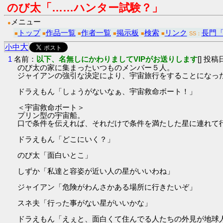
のび太「……ハンター試験？」
メニュー
●
トップ
作品一覧
作者一覧
掲示板
検索
リンク
長門
■
■
■
■
■
■
SS：
大
小
中
1
名前：
以下、名無しにかわりましてVIPがお送りします
[] 投稿日
のび太の家に集まったいつものメンバー５人。
ジャイアンの強引な決定により、宇宙旅行をすることになっ
ドラえもん「しょうがないなぁ、宇宙救命ボート！」
＜宇宙救命ボート＞
プリン型の宇宙船。
口で条件を伝えれば、それだけで条件を満たした星に連れて
ドラえもん「どこにいく？」
のび太「面白いとこ」
しずか「私達と容姿が近い人の星がいいわね」
ジャイアン「危険がわんさかある場所に行きたいぞ」
スネ夫「行った事がない星がいいかな」
ドラえもん「えぇと、面白くて住んでる人たちの外見が地球