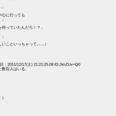
…」
中心に行っても
！」
を待っていたんだろ！？」
！」
しいこといっちゃって……）
日：2011/12/17(土) 21:21:25.08 ID:JlmZUv+Q0
と数百人はいる。
！）