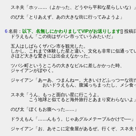
スネ夫「ホッ……（よかった、どうやら平和な星らしいな）
のび太「とりあえず、あの大きな街に行ってみようよ」
6
名前：
以下、名無しにかわりましてVIPがお送りします
[] 投稿日
ドラえもん「この街はザバン市っていうみたいだ」
五人はしばらくザバン市を観光した。
しかし、これまで体験した星と違い、文化も非常に似通って
さほど大きな驚きには出会えなかった。
ツバシ町というところの大きなビルに差しかかった時、
ジャイアンがぼやく。
ジャイアン「あーあ、つまんねー。大きいけどふっつーな街
おいドラえもん、腹減っちまったし、メシ食った
スネ夫「うん、もっと面白い星に行こうよ。
こう地球と似てると海外旅行とあまり変わらないよ
のび太「ぼくもお腹へった……」
ドラえもん「……んもう。じゃあグルメテーブルかけで──」
ジャイアン「お、あそこに定食屋があるぜ。行くぞ、スネ夫