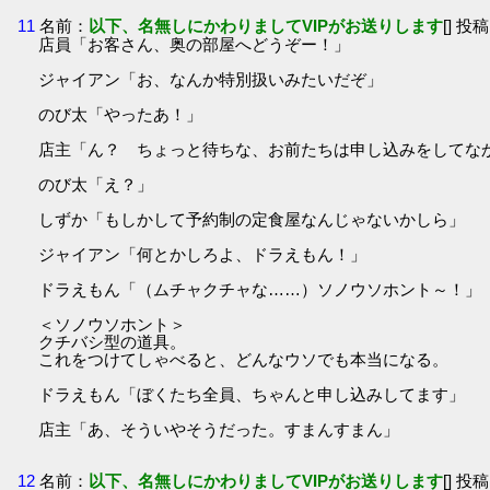
11
名前：
以下、名無しにかわりましてVIPがお送りします
[] 投稿
店員「お客さん、奥の部屋へどうぞー！」
ジャイアン「お、なんか特別扱いみたいだぞ」
のび太「やったあ！」
店主「ん？ ちょっと待ちな、お前たちは申し込みをしてな
のび太「え？」
しずか「もしかして予約制の定食屋なんじゃないかしら」
ジャイアン「何とかしろよ、ドラえもん！」
ドラえもん「（ムチャクチャな……）ソノウソホント～！」
＜ソノウソホント＞
クチバシ型の道具。
これをつけてしゃべると、どんなウソでも本当になる。
ドラえもん「ぼくたち全員、ちゃんと申し込みしてます」
店主「あ、そういやそうだった。すまんすまん」
12
名前：
以下、名無しにかわりましてVIPがお送りします
[] 投稿