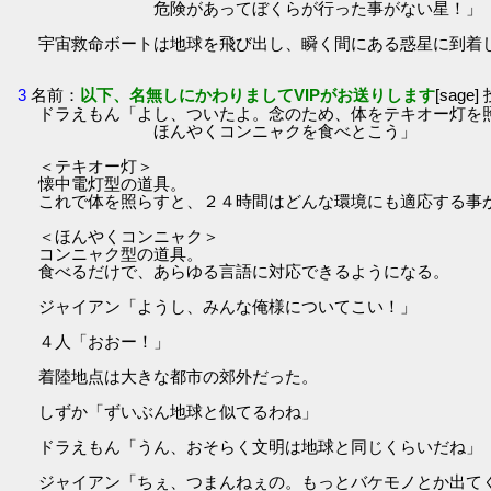
危険があってぼくらが行った事がない星！」
宇宙救命ボートは地球を飛び出し、瞬く間にある惑星に到着
3
名前：
以下、名無しにかわりましてVIPがお送りします
[sage]
ドラえもん「よし、ついたよ。念のため、体をテキオー灯を
ほんやくコンニャクを食べとこう」
＜テキオー灯＞
懐中電灯型の道具。
これで体を照らすと、２４時間はどんな環境にも適応する事
＜ほんやくコンニャク＞
コンニャク型の道具。
食べるだけで、あらゆる言語に対応できるようになる。
ジャイアン「ようし、みんな俺様についてこい！」
４人「おおー！」
着陸地点は大きな都市の郊外だった。
しずか「ずいぶん地球と似てるわね」
ドラえもん「うん、おそらく文明は地球と同じくらいだね」
ジャイアン「ちぇ、つまんねぇの。もっとバケモノとか出て