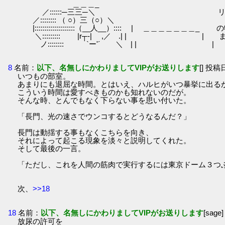
＿＿＿_
／::::::─三三─＼ リアルな話す
／:::::::: （ ○）三（○）＼ 光速でウ
|::::::::::::::::::::（__人__）:::: | ＿＿
＼::::::::: |r┬-| ,／ .| | | 
ノ:::::::: `ー'´ ＼ | | | お
8
名前：
以下、名無しにかわりましてVIPがお送りします
[] 投稿日
いつもの部室。
あまりにも退屈な時間。とはいえ、ハルヒがいつ暴挙に出る
こういう時間は愛すべきものかも知れないのだが。
そんな時、とんでもなく下らない事を思い付いた。
「長門、光の速さでウンコするとどうなるんだ？」
長門は動揺する事もなくこちらを向き、
それによって起こる現象を淡々と説明してくれた。
そして最後の一言。
「ただし、これを人間の筋肉で実行するには東京ドーム３つ
次、
>>18
18
名前：
以下、名無しにかわりましてVIPがお送りします
[sage
放尿の許可を