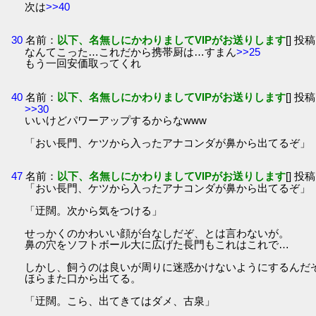
次は
>>40
30
名前：
以下、名無しにかわりましてVIPがお送りします
[] 投稿
なんてこった…これだから携帯厨は…すまん
>>25
もう一回安価取ってくれ
40
名前：
以下、名無しにかわりましてVIPがお送りします
[] 投稿
>>30
いいけどパワーアップするからなwww
「おい長門、ケツから入ったアナコンダが鼻から出てるぞ」
47
名前：
以下、名無しにかわりましてVIPがお送りします
[] 投稿
「おい長門、ケツから入ったアナコンダが鼻から出てるぞ」
「迂闊。次から気をつける」
せっかくのかわいい顔が台なしだぞ、とは言わないが。
鼻の穴をソフトボール大に広げた長門もこれはこれで…
しかし、飼うのは良いが周りに迷惑かけないようにするんだ
ほらまた口から出てる。
「迂闊。こら、出てきてはダメ、古泉」