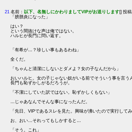
21
名前：
以下、名無しにかわりましてVIPがお送りします
[] 投稿
「膀胱炎になった」
はい？
という間抜けな声は俺ではない。
ハルヒが長門に問い返す。
「有希が…？珍しい事もあるわね」
全くだ。
「ちゃんと清潔にしないとダメよ？女の子なんだから」
おいハルヒ。女の子じゃない奴がいる前でそういう事を言う
長門も恥ずかしがるだろうが。
「不潔にしていた訳ではない。恥ずかしくもない」
…じゃあなんでそんな事になったんだ。
「先日、VIPであるスレを見た。興味が沸いたので実行して
お、おい…それってもしかすると…
「そう。これ」