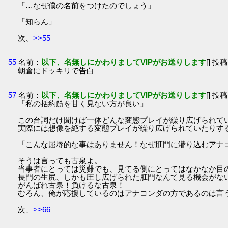
「…なぜ僕の名前をつけたのでしょう」
「知らん」
次、
>>55
55
名前：
以下、名無しにかわりましてVIPがお送りします
[] 投稿
朝倉にドッキリで告白
57
名前：
以下、名無しにかわりましてVIPがお送りします
[] 投稿
「私の括約筋を甘く見ない方が良い」
この台詞だけ聞けば一体どんな変態プレイが繰り広げられて
実際には想像を絶する変態プレイが繰り広げられていたりす
「こんな屈辱的な事はありません！なぜ肛門に潜り込むアナ
そうは言っても古泉よ。
当事者にとっては災難でも、見てる側にとってはなかなか目
長門の生尻、しかも圧し広げられた肛門なんて見る機会がな
がんばれ古泉！負けるな古泉！
むろん、俺が応援しているのはアナコンダの方であるのは言
次、
>>66