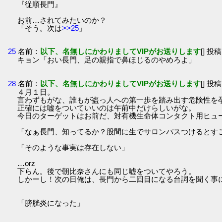
『従順長門』
お前…されてみたいのか？
「そう。次は
>>25
」
25
名前：
以下、名無しにかわりましてVIPがお送りします
[] 投稿
キョン「おい長門、足の親指で鼻ほじるのやめろよ」
28
名前：
以下、名無しにかわりましてVIPがお送りします
[] 投稿
４月１日。
言わずもがな、誰もが盗っ人への第一歩を踏み出す危険性を
正確には嘘をついていいのは午前中だけらしいがな。
今日のターゲットはお前だ、対有機生命体コンタクト用ヒュ
「なぁ長門、知ってるか？股間に生でサロンパスつけるとす
「そのような事実は存在しない」
…orz
下らん。後で朝比奈さんにも同じ嘘をついてやろう。
しかーし！次の日俺は、長門から二回目になる台詞を聞く事
「膀胱炎になった」