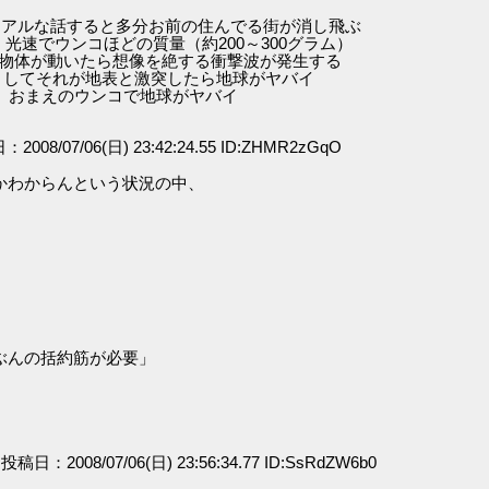
ると多分お前の住んでる街が消し飛ぶ
ンコほどの質量（約200～300グラム）
＿＿＿＿＿_ の物体が動いたら想像を絶する衝撃波が発生する
ましてそれが地表と激突したら地球がヤバイ
まえのウンコで地球がヤバイ
：2008/07/06(日) 23:42:24.55 ID:ZHMR2zGqO
かわからんという状況の中、
ぶんの括約筋が必要」
] 投稿日：2008/07/06(日) 23:56:34.77 ID:SsRdZW6b0