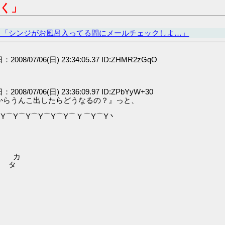
書く」
カ「シンジがお風呂入ってる間にメールチェックしよ…」
：2008/07/06(日) 23:34:05.37 ID:ZHMR2zGqO
：2008/07/06(日) 23:36:09.97 ID:ZPbYyW+30
こ出したらどうなるの？』っと、
⌒Y⌒Y⌒Y⌒Y⌒Ｙ⌒Y⌒Y丶
カ
カ タ