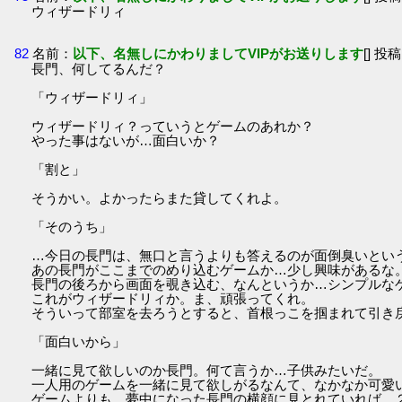
ウィザードリィ
82
名前：
以下、名無しにかわりましてVIPがお送りします
[] 投稿
長門、何してるんだ？
「ウィザードリィ」
ウィザードリィ？っていうとゲームのあれか？
やった事はないが…面白いか？
「割と」
そうかい。よかったらまた貸してくれよ。
「そのうち」
…今日の長門は、無口と言うよりも答えるのが面倒臭いとい
あの長門がここまでのめり込むゲームか…少し興味があるな
長門の後ろから画面を覗き込む、なんというか…シンプルな
これがウィザードリィか。ま、頑張ってくれ。
そういって部室を去ろうとすると、首根っこを掴まれて引き
「面白いから」
一緒に見て欲しいのか長門。何て言うか…子供みたいだ。
一人用のゲームを一緒に見て欲しがるなんて、なかなか可愛
ゲームよりも、夢中になった長門の横顔に見とれていれば、