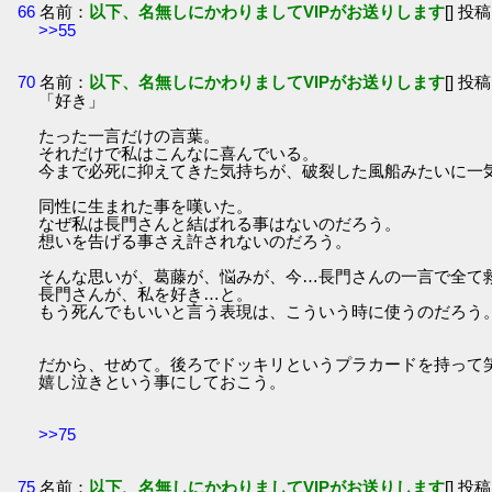
66
名前：
以下、名無しにかわりましてVIPがお送りします
[] 投稿
>>55
70
名前：
以下、名無しにかわりましてVIPがお送りします
[] 投稿
「好き」
たった一言だけの言葉。
それだけで私はこんなに喜んでいる。
今まで必死に抑えてきた気持ちが、破裂した風船みたいに一
同性に生まれた事を嘆いた。
なぜ私は長門さんと結ばれる事はないのだろう。
想いを告げる事さえ許されないのだろう。
そんな思いが、葛藤が、悩みが、今…長門さんの一言で全て
長門さんが、私を好き…と。
もう死んでもいいと言う表現は、こういう時に使うのだろう
だから、せめて。後ろでドッキリというプラカードを持って
嬉し泣きという事にしておこう。
>>75
75
名前：
以下、名無しにかわりましてVIPがお送りします
[] 投稿