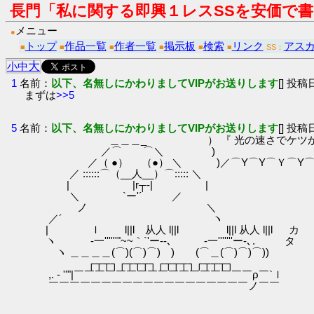
長門「私に関する即興１レスSSを安価で
メニュー
●
トップ
作品一覧
作者一覧
掲示板
検索
リンク
アス
■
■
■
■
■
■
SS：
大
小
中
1
名前：
以下、名無しにかわりましてVIPがお送りします
[] 投稿日
まずは
>>5
5
名前：
以下、名無しにかわりましてVIPがお送りします
[] 投稿日
＿＿＿_ ） 『 光の速さでケツからうん
／⌒ ⌒＼ )
／（ ●） （●） ＼ )／⌒Y⌒Y⌒Ｙ⌒Y⌒Y⌒Y
／ ::::::⌒（__人__）⌒::::: ＼
| |r┬-| |
＼ `ー'´ ／
ノ ＼
／´ ヽ 
| ｌ l||l 从人 l||l l||l 从人 l||l 
ヽ -一''''''"~~｀`'ー--､ -一'''''''ー-､. タ
ヽ ＿＿＿＿(⌒)(⌒)⌒) ) (⌒＿(⌒)⌒)⌒))
┌┬┬┐┌┬┬┬┐┌┬┬┬┐┌┬┬┬┐
,. - ''"|￣￣￣￣￣￣￣￣￣￣￣￣￣￣￣￣￣ρ￣`ｌ
￣￣￣￣￣￣￣￣￣￣￣￣￣￣￣￣￣￣￣ノ￣￣