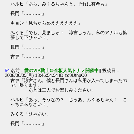
ハルヒ「あら、みくるちゃんと、それに有希も」
長門「…………」
キョン「見ちゃらめええええええ」
みくる「でも、見ましゅ！ 涼宮しゃん、私のアナルも拡
張して下ひゃい！」
長門「…………」
古泉「…………」
54
名前：
愛のVIP戦士＠全板人気トナメ開催中
[] 投稿日：
2008/06/09(月) 18:46:54.94 ID:zc9UfnpC0
古泉「涼宮さん。僕と長門さんは私用が入ってしまったの
で、帰ります。
あとは三人でお楽しみください」
ハルヒ「あら、そうなの？ じゃあ、みくるちゃん！ こ
っちに来なさい！」
みくる「ひゃあい」
長門「…………」