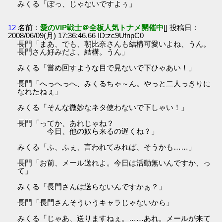
みくる「ぽっ、じゃないですよぅ」
12
名前：
愛のVIP戦士＠全板人気トナメ開催中
[] 投稿日：
2008/06/09(月) 17:36:46.66 ID:zc9UfnpC0
長門「まあ、でも、朝比奈さんも結構可愛いよね、うん。
長門さん好みだよ、結構。うん」
みくる「嘗め回すような目で見ないで下ひゃあい！」
長門「へっへっへ、みくるちゃ～ん。やっと二人っきりに
なれたねぇ」
みくる「そんな微妙なネタ使わないで下しゃい！」
長門「ってか、あれじゃね？
今日、他の奴ら来るの遅くね？」
みくる「ふ、ふぇ、言われてみれば、そうかも……」
長門「お前、メール送れよ。今日は活動無いんですか、っ
て」
みくる「長門さんは送らないんですかぁ？」
長門「長門さんそういうキャラじゃないから」
みくる「じゃあ、送りますねぇ。……あれ。メールが来て