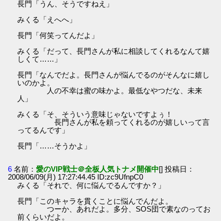
長門「うん、そうですねえ」
みくる「えへへ」
長門「何笑ってんだよ」
みくる「だって、長門さんが私に相談してくれるなんて嬉
しくて……」
長門「なんでだよ。長門さんが悩んでるのがそんなに嬉し
いのかよ。
人の不幸は蜜の味かよ。最低なやつだな、未来
人」
みくる「そ、そういう意味じゃないですよぅ！
長門さんが私を頼ってくれるのが嬉しいって言
ってるんです」
長門「……そうかよ」
6
名前：
愛のVIP戦士＠全板人気トナメ開催中
[] 投稿日：
2008/06/09(月) 17:27:44.45 ID:zc9UfnpC0
みくる「それで、何に悩んでるんですか？」
長門「このキャラを貫くことに悩んでんだよ。
つーか、あれだよ。多分、SOS団で素なのってお
前くらいだよ。