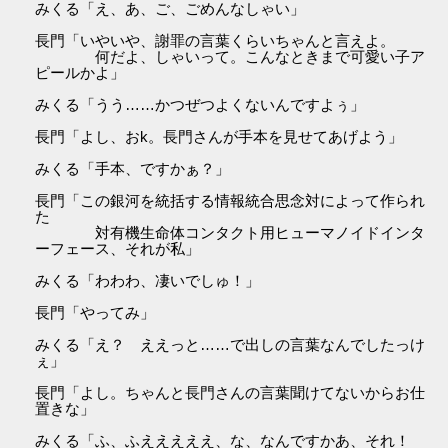
みくる「え、あ、ご、ごめんなしゃい」
長門「いやいや、謝罪の言葉くらいちゃんと言えよ。
何だよ、しゃいって。こんなときまで可愛い子ア
ピールかよ」
みくる「うう……かつぜつよくないんですよぅ」
長門「よし、おk。長門さんが手本を見せてあげよう」
みくる「手本、ですかぁ？」
長門「この銀河を統括する情報統合思念対によって作られ
た
対有機生命体コンタクト用ヒューマノイドインタ
ーフェース、それが私」
みくる「わわわ、凄いでしゅ！」
長門「やってみ」
みくる「え？ ええっと……で出しの言葉なんでしたっけ
ぇ」
長門「よし。ちゃんと長門さんの言葉聞けてないからお仕
置きな」
みくる「ふ、ふえええええ、な、なんですかあ、それ！