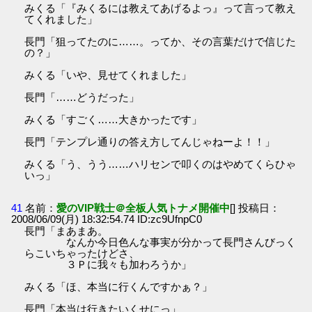
みくる「『みくるには教えてあげるよっ』って言って教え
てくれました」
長門「狙ってたのに……。ってか、その言葉だけで信じた
の？」
みくる「いや、見せてくれました」
長門「……どうだった」
みくる「すごく……大きかったです」
長門「テンプレ通りの答え方してんじゃねーよ！！」
みくる「う、うう……ハリセンで叩くのはやめてくらひゃ
いっ」
41
名前：
愛のVIP戦士＠全板人気トナメ開催中
[] 投稿日：
2008/06/09(月) 18:32:54.74 ID:zc9UfnpC0
長門「まあまあ。
なんか今日色んな事実が分かって長門さんびっく
らこいちゃったけどさ、
３Ｐに我々も加わろうか」
みくる「ほ、本当に行くんですかぁ？」
長門「本当は行きたいくせにっ」