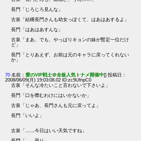
長門「じろじろ見んな」
古泉「結構長門さんも幼女っぽくて、はあはあするよ」
長門「はあはあすんな」
古泉「まあ、でも、やっぱりキョンの妹が暫定一位だけ
ど」
長門「とりあえず、お前は元のキャラに戻ってくれない
か」
70
名前：
愛のVIP戦士＠全板人気トナメ開催中
[] 投稿日：
2008/06/09(月) 19:03:08.02 ID:zc9UfnpC0
古泉「そんな冷たいこと言わないで下さいよ」
長門「口を噤むわけにはいかないか」
古泉「じゃあ、長門さんも元に戻ってよ」
長門「いいよ」
古泉「……今日はいい天気ですね」
長門「……曇り」