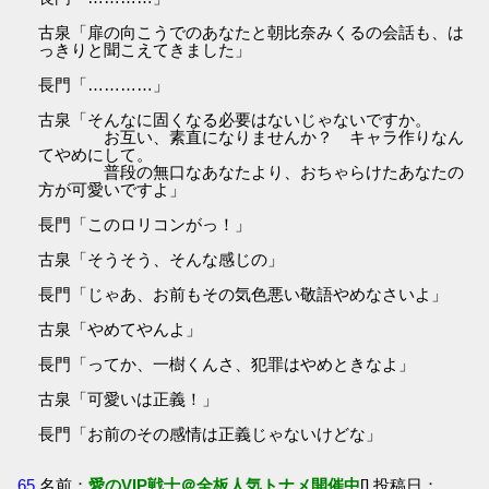
古泉「扉の向こうでのあなたと朝比奈みくるの会話も、は
っきりと聞こえてきました」
長門「…………」
古泉「そんなに固くなる必要はないじゃないですか。
お互い、素直になりませんか？ キャラ作りなん
てやめにして。
普段の無口なあなたより、おちゃらけたあなたの
方が可愛いですよ」
長門「このロリコンがっ！」
古泉「そうそう、そんな感じの」
長門「じゃあ、お前もその気色悪い敬語やめなさいよ」
古泉「やめてやんよ」
長門「ってか、一樹くんさ、犯罪はやめときなよ」
古泉「可愛いは正義！」
長門「お前のその感情は正義じゃないけどな」
65
名前：
愛のVIP戦士＠全板人気トナメ開催中
[] 投稿日：