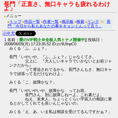
長門「正直さ、無口キャラも疲れるわけ
よ」
メニュー
●
トップ
作品一覧
作者一覧
掲示板
検索
リンク
長
■
■
■
■
■
■
SS：
門「今日から私もあなたの事をキョンくんって言う」
大
小
中
1
名前：
愛のVIP戦士＠全板人気トナメ開催中
[] 投稿日：
2008/06/09(月) 17:23:35.52 ID:zc9UfnpC0
みくる「ふ、ふぇ？」
長門「いやいや。『ふ、ふぇ？』じゃなくてさ。
父上に、『大人しいキャラでいかないとお前ジャ
ンクだから』
って脅迫されてるから、長門さんもさ、無口キャ
ラで頑張ってるだけなわけよ」
みくる「こ、故障かな？」
長門「いやいやいや。故障かな、ってお前。
長門さん、別に故障しねーよ。これ素だよ。
ねえ、未来人。ちょっとくらい宇宙人の相談に乗
るとかしてくれても良いんじゃないの」
みくる「え、あ、いま私は相談を受けてるんですかぁ？」