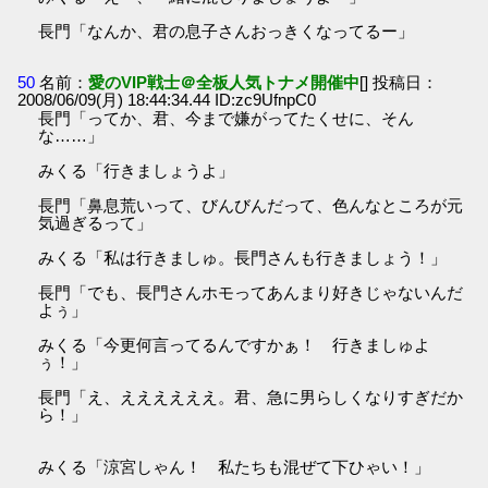
長門「なんか、君の息子さんおっきくなってるー」
50
名前：
愛のVIP戦士＠全板人気トナメ開催中
[] 投稿日：
2008/06/09(月) 18:44:34.44 ID:zc9UfnpC0
長門「ってか、君、今まで嫌がってたくせに、そん
な……」
みくる「行きましょうよ」
長門「鼻息荒いって、びんびんだって、色んなところが元
気過ぎるって」
みくる「私は行きましゅ。長門さんも行きましょう！」
長門「でも、長門さんホモってあんまり好きじゃないんだ
よぅ」
みくる「今更何言ってるんですかぁ！ 行きましゅよ
ぅ！」
長門「え、ええええええ。君、急に男らしくなりすぎだか
ら！」
みくる「涼宮しゃん！ 私たちも混ぜて下ひゃい！」