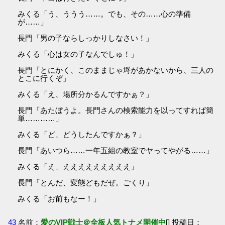
みくる「う、ううう……。でも、その……心の準備
が……」
長門「男の子ならしっかりしなさい！」
みくる「心は女の子なんでしゅ！」
長門「とにかく、このままじゃ埒があかないから、三人の
とこに行くぞ」
みくる「え、場所分かるんですかぁ？」
長門「あたぼうよ。長門さんの検索能力を以ってすれば簡
単…………」
みくる「ど、どうしたんですかぁ？」
長門「あいつら……一年五組の教室でヤってやがる……」
みくる「え、えええええええええ」
長門「とんだ、変態どもだぜ。ごくり」
みくる「お前もなー！」
43
名前：
愛のVIP戦士＠全板人気トナメ開催中
[] 投稿日：