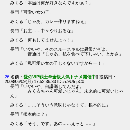
みくる「本当は何が好きなんですかぁ？」
長門「可愛い女の子」
みくる「じゃあ、カレー作りますねぇ」
長門「お主……中々やりおるな」
みくる「何もしてませんよぅ！」
長門「いやいや、そのスルースキルは異常だぞよ。
普通は『じゃあ、私を食べて下しゃい』とかさ」
みくる「私可愛い女の子じゃないですからー！」
26
名前：
愛のVIP戦士＠全板人気トナメ開催中
[] 投稿日：
2008/06/09(月) 17:52:36.33 ID:zc9UfnpC0
長門「いやいや、何謙遜してんだよ。
みくるちゃん可愛いじゃん。未来的に可愛いじゃ
ん」
みくる「……そういう意味じゃなくて、根本的に」
長門「根本的に？」
みくる「そう、です。あの……えっと……」