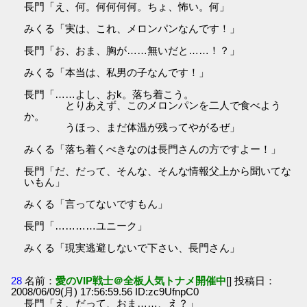
長門「え、何。何何何何。ちょ、怖い。何」
みくる「実は、これ、メロンパンなんです！」
長門「お、おま、胸が……無いだと……！？」
みくる「本当は、私男の子なんです！」
長門「……よし、おk。落ち着こう。
とりあえず、このメロンパンを二人で食べよう
か。
うほっ、まだ体温が残ってやがるぜ」
みくる「落ち着くべきなのは長門さんの方ですよー！」
長門「だ、だって、そんな、そんな情報父上から聞いてな
いもん」
みくる「言ってないですもん」
長門「…………ユニーク」
みくる「現実逃避しないで下さい、長門さん」
28
名前：
愛のVIP戦士＠全板人気トナメ開催中
[] 投稿日：
2008/06/09(月) 17:56:59.56 ID:zc9UfnpC0
長門「え、だって、おま……、え？」