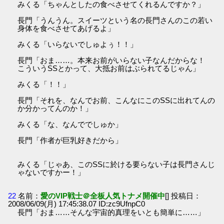
みくる「ちゃんとしたの食べさせてくれるんですか？」
長門「うんうん。スイーツという名の長門さんのこの若い
身体を食べさせてあげるよ」
みくる「いらないでしゅよぅ！！」
長門「おま……。本来お前がいらない子なんだからな！
こういうSSとかって、大抵お前はぶられてるじゃん」
みくる「！！」
長門「それを、なんでお前、こんなにこのSSに出れてんの
か分かってんのか！」
みくる「な、なんででしゅか」
長門「作者が巨乳好きだから」
みくる「じゃあ、このSSに於ける要らない子は長門さんじ
ゃないですかー！」
22
名前：
愛のVIP戦士＠全板人気トナメ開催中
[] 投稿日：
2008/06/09(月) 17:45:38.07 ID:zc9UfnpC0
長門「おま……そんな宇宙的真理をいとも簡単に……」