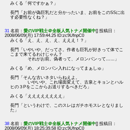
みくる「何ですかぁ？」
長門「お前が偽巨乳だと分かったいま、お前をこのSSに出
す必要性なくね？」
31
名前：
愛のVIP戦士＠全板人気トナメ開催中
[] 投稿日：
2008/06/09(月) 17:59:44.25 ID:zc9UfnpC0
みくる「え、え、え、え、えええ！？」
長門「いやいや、だってさ。作者も巨乳が好きって体でこ
こまで来てるわけじゃん？
それがお前。偽者って、メロンパンって……」
みくる「め、メロンパン入れになってまぁしゅ」
長門「そんな古いネタいらねえよ。
いやいや、これ場面変えて、古泉とキョンとハル
ヒの３Pをここからお送りするべきだろ」
みくる「ええええええええ」
長門「というわけで、このスレはガチホモスレとなりまし
た」
38
名前：
愛のVIP戦士＠全板人気トナメ開催中
[] 投稿日：
2008/06/09(月) 18:25:39.58 ID:zc9UfnpC0