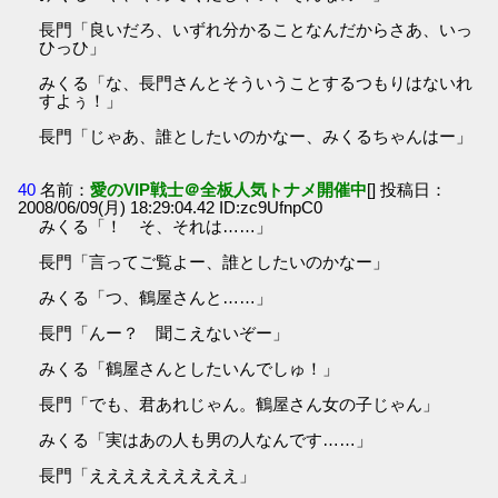
長門「良いだろ、いずれ分かることなんだからさあ、いっ
ひっひ」
みくる「な、長門さんとそういうことするつもりはないれ
すよぅ！」
長門「じゃあ、誰としたいのかなー、みくるちゃんはー」
40
名前：
愛のVIP戦士＠全板人気トナメ開催中
[] 投稿日：
2008/06/09(月) 18:29:04.42 ID:zc9UfnpC0
みくる「！ そ、それは……」
長門「言ってご覧よー、誰としたいのかなー」
みくる「つ、鶴屋さんと……」
長門「んー？ 聞こえないぞー」
みくる「鶴屋さんとしたいんでしゅ！」
長門「でも、君あれじゃん。鶴屋さん女の子じゃん」
みくる「実はあの人も男の人なんです……」
長門「えええええええええ」