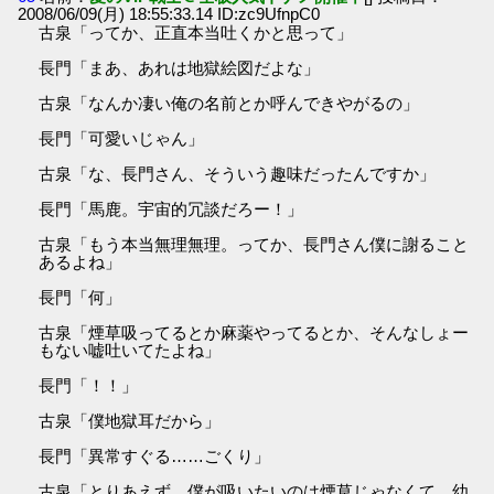
2008/06/09(月) 18:55:33.14 ID:zc9UfnpC0
古泉「ってか、正直本当吐くかと思って」
長門「まあ、あれは地獄絵図だよな」
古泉「なんか凄い俺の名前とか呼んできやがるの」
長門「可愛いじゃん」
古泉「な、長門さん、そういう趣味だったんですか」
長門「馬鹿。宇宙的冗談だろー！」
古泉「もう本当無理無理。ってか、長門さん僕に謝ること
あるよね」
長門「何」
古泉「煙草吸ってるとか麻薬やってるとか、そんなしょー
もない嘘吐いてたよね」
長門「！！」
古泉「僕地獄耳だから」
長門「異常すぐる……ごくり」
古泉「とりあえず、僕が吸いたいのは煙草じゃなくて、幼