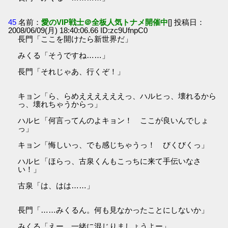
45
名前：
愛のVIP戦士＠全板人気トナメ開催中
[] 投稿日：
2008/06/09(月) 18:40:06.66 ID:zc9UfnpC0
長門「ここを開けたら新世界だ」
みくる「そうですね……」
長門「それじゃあ、行くぞ！」
キョン「ら、らめええええええっ、ハルヒっ、壊れるから
っ、壊れちゃうからっ」
ハルヒ「何言ってんのよキョン！ ここが良いんでしょ
っ」
キョン「悔しいっ、でも感じちゃうっ！ びくびくっ」
ハルヒ「ほらっ、古泉くんもこっちに来て手伝いなさ
い！」
古泉「は、はは……」
長門「……みくるん。何も見なかったことにしないか」
みくる「えー、一緒に混じりましょうよー」