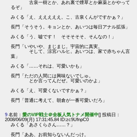
古泉一樹とか、あれ裏で煙草とか麻薬とかやって
るぞ」
みくる「え、えええええ。こ、古泉くんがですかぁ？」
長門「そうそう。キョンとか、あいつは毎日アナル拡張」
みくる「う、嘘です！ そそそそそ、そんなの！」
長門「いやいや、まじまじ。宇宙的に真実。
そして、涼宮ハルヒ。あいつは、家で赤ちゃん言
葉」
みくる「……それは、可愛いかも」
長門「ただの人間には興味ないでしゅ。
とか言ってんだぜ。可愛いのかよ」
みくる「え、可愛くないですかぁ？」
長門「普通に考えて、朝倉が一番可愛いだろ」
9
名前：
愛のVIP戦士＠全板人気トナメ開催中
[] 投稿日：
2008/06/09(月) 17:31:45.84 ID:zc9UfnpC0
みくる「あさくらさん……？」
長門「ああ、お前知らないんだっけ。