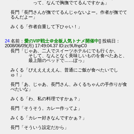
って、なんで胸撫でてるんですかぁ」
長門「長門さんが撫でてるんじゃないよー。作者が撫でて
るんだよー」
みくる「作者自重して下ひゃい！」
24
名前：
愛のVIP戦士＠全板人気トナメ開催中
[] 投稿日：
2008/06/09(月) 17:49:04.37 ID:zc9UfnpC0
長門「じゃあ、二人でスイーツホテルにでも行くか。
そして、なんとなく美味しいものを食べたあと、
最上階のベッドで……ぽっ」
みくる「びえええええん、普通にご飯が食べたいでし
ゅ！」
長門「あ、じゃあ、長門さん、みくるちゃんの手作りが食
べたいな」
みくる「わ、私の料理ですかぁ？」
長門「そうそう。カレー作ってよ」
みくる「カレー好きなんですかぁ？」
長門「そういう設定だから」