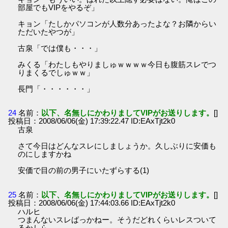
部屋でもVIPをやるぞ」
キョン「たしかパソコンが人数分あったよな？お隣からい
ただいたやつが」
古泉「では僕も・・・」
みくる「わたしもやりましゅｗｗｗｗ今日も腹筋スレでつ
りまくるでしゅｗｗ」
長門「・・・・・・」
24
名前：
以下、名無しにかわりましてVIPがお送りします。
[]
投稿日：2008/06/06(金) 17:39:22.47 ID:EAxTjt2k0
古泉
さて今日はどんなスレにしましょうか。久しぶりに安価も
のにしますかね
安価で目の前の男子にいたずらする(1)
25
名前：
以下、名無しにかわりましてVIPがお送りします。
[]
投稿日：2008/06/06(金) 17:44:03.66 ID:EAxTjt2k0
ハルヒ
つまんないスレばっかねー。そうだどれくらいレスついて
るかしら