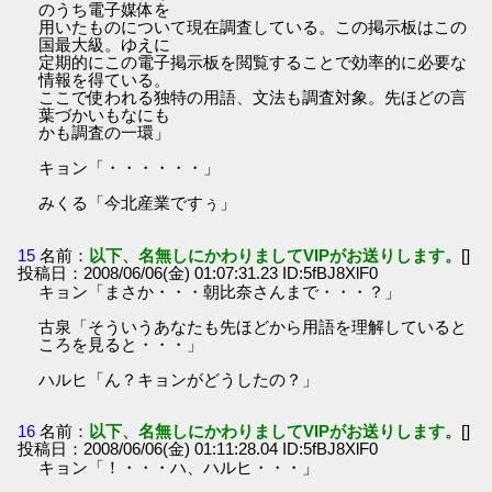
のうち電子媒体を
用いたものについて現在調査している。この掲示板はこの
国最大級。ゆえに
定期的にこの電子掲示板を閲覧することで効率的に必要な
情報を得ている。
ここで使われる独特の用語、文法も調査対象。先ほどの言
葉づかいもなにも
かも調査の一環」
キョン「・・・・・・」
みくる「今北産業ですぅ」
15
名前：
以下、名無しにかわりましてVIPがお送りします。
[]
投稿日：2008/06/06(金) 01:07:31.23 ID:5fBJ8XlF0
キョン「まさか・・・朝比奈さんまで・・・？」
古泉「そういうあなたも先ほどから用語を理解していると
ころを見ると・・・」
ハルヒ「ん？キョンがどうしたの？」
16
名前：
以下、名無しにかわりましてVIPがお送りします。
[]
投稿日：2008/06/06(金) 01:11:28.04 ID:5fBJ8XlF0
キョン「！・・・ハ、ハルヒ・・・」