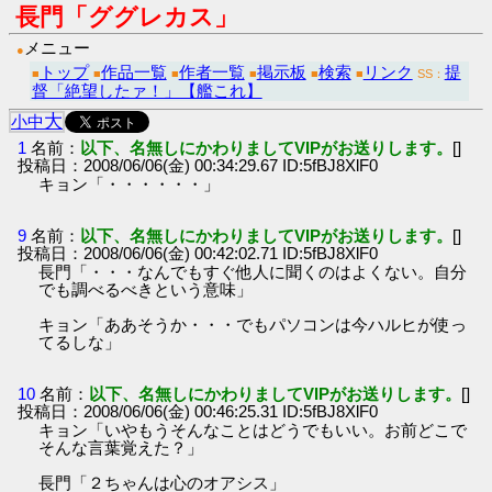
長門「ググレカス」
メニュー
●
トップ
作品一覧
作者一覧
掲示板
検索
リンク
提
■
■
■
■
■
■
SS：
督「絶望したァ！」【艦これ】
大
小
中
1
名前：
以下、名無しにかわりましてVIPがお送りします。
[]
投稿日：2008/06/06(金) 00:34:29.67 ID:5fBJ8XlF0
キョン「・・・・・・」
9
名前：
以下、名無しにかわりましてVIPがお送りします。
[]
投稿日：2008/06/06(金) 00:42:02.71 ID:5fBJ8XlF0
長門「・・・なんでもすぐ他人に聞くのはよくない。自分
でも調べるべきという意味」
キョン「ああそうか・・・でもパソコンは今ハルヒが使っ
てるしな」
10
名前：
以下、名無しにかわりましてVIPがお送りします。
[]
投稿日：2008/06/06(金) 00:46:25.31 ID:5fBJ8XlF0
キョン「いやもうそんなことはどうでもいい。お前どこで
そんな言葉覚えた？」
長門「２ちゃんは心のオアシス」