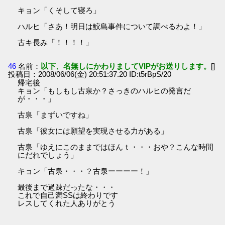
キョン「くそして寝ろ」
ハルヒ「さあ！明日は鮫島事件について調べるわよ！」
古キ長み「！！！！」
46
名前：
以下、名無しにかわりましてVIPがお送りします。
[]
投稿日：2008/06/06(金) 20:51:37.20 ID:t5rBpS/20
帰宅後
キョン「もしもし古泉か？さっきのハルヒの発言だ
が・・・」
古泉「まずいですね」
古泉「彼女には願望を実現させる力がある」
古泉「ゆえにこのままではほんｔ・・・おや？こんな時間
にだれでしょう」
キョン「古泉・・・？古泉ーーーー！」
最後まで過疎だったな・・・
これで自己満SSは終わりです
レスしてくれた人ありがとう