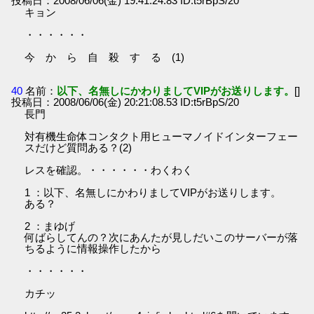
投稿日：2008/06/06(金) 19:41:24.83 ID:t5rBpS/20
キョン
・・・・・・
今 か ら 自 殺 す る (1)
40
名前：
以下、名無しにかわりましてVIPがお送りします。
[]
投稿日：2008/06/06(金) 20:21:08.53 ID:t5rBpS/20
長門
対有機生命体コンタクト用ヒューマノイドインターフェー
スだけど質問ある？(2)
レスを確認。・・・・・・わくわく
1 ：以下、名無しにかわりましてVIPがお送りします。
ある？
2 ：まゆげ
何ばらしてんの？次にあんたが見しだいこのサーバーが落
ちるように情報操作したから
・・・・・・
カチッ