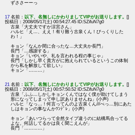
ずささーーっ
17
名前：
以下、名無しにかわりましてVIPがお送りします。
[]
投稿日：2008/05/17(土) 00:54:27.45 ID:SZifuN7g0
古泉「大丈夫ですか涼宮さん」
ハルヒ「え…、ええ！有り難う古泉くん！びっくりした
わ！」
キョン「なんか間に合ったな…大丈夫か長門」
長門「…感謝する」
キョン「いやいや、礼を言われる程の事じゃ」
長門「しかし早く貴方がに抱えられているというこの体制
から私を解放して欲しい」
キョン「………」
21
名前：
以下、名無しにかわりましてVIPがお送りします。
[]
投稿日：2008/05/17(土) 00:57:50.52 ID:SZifuN7g0
古泉「ふふ…しかしキョンくんではなく僕が助けてしまう
形になってしまって申し訳ありませんね」(小声)
ハルヒ「なっ…！何言ってんのよ古泉くん///べっ…別にあた
しはキョンの事なんかﾂﾝﾃﾞﾚ」(小声)
キョン「あいつらって全然タイプ違うのに結構馬合ってる
よな。何話してるかは良く聞こえんが」
長門「…………」