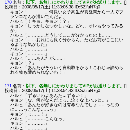
170
名前：
以下、名無しにかわりましてVIPがお送りします。
[]
投稿日：2008/05/17(土) 11:33:06.38 ID:SZifuN7g0
キョン「…………、何良い女子高生が真昼間から一人でブ
ランコなんか漕いでんだよ」
ハルヒ「！キョ、キョン！？」
キョン「しっかしなつかしいな。どれ、オレもやってみる
か」
ハルヒ「…………どうしてここが分かったのよ……」
キョン「……おれにも良く分からん。ただお前がここにい
るような気がした」
ハルヒ「…………」
キョン「…………」
ハルヒ「……あんたが……」
キョン「？」
ハルヒ「あんたがそういう言動取るから！これじゃ諦めら
れる物も諦められないわ！」
171
名前：
以下、名無しにかわりましてVIPがお送りします。
[]
投稿日：2008/05/17(土) 11:38:54.43 ID:SZifuN7g0
ハルヒ「ずるいわよあんた…ずるい！」
キョン「な、何がなんだよっ…泣くなよハルヒ…」
ハルヒ「あんたが好きなのは有希なんでしょ……っなの
に……っこんな……っ」
キョン「っ……！」
ハルヒ「…………こんなっ」
キョン「…………」
ハルヒ「…………」