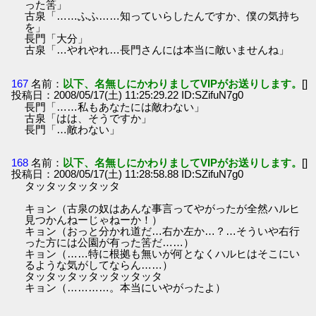
った筈」
古泉「……ふふ……知っていらしたんですか、僕の気持ち
を」
長門「大分」
古泉「…やれやれ…長門さんには本当に敵いませんね」
167
名前：
以下、名無しにかわりましてVIPがお送りします。
[]
投稿日：2008/05/17(土) 11:25:29.22 ID:SZifuN7g0
長門「……私もあなたには敵わない」
古泉「はは、そうですか」
長門「…敵わない」
168
名前：
以下、名無しにかわりましてVIPがお送りします。
[]
投稿日：2008/05/17(土) 11:28:58.88 ID:SZifuN7g0
タッタッタッタッタ
キョン（古泉の奴はあんな事言ってやがったが全然ハルヒ
見つかんねーじゃねーか！）
キョン（おっと分かれ道だ…右か左か…？…そういや右行
った方には公園が有った筈だ……）
キョン（……特に根拠も無いが何となくハルヒはそこにい
るような気がしてならん……）
タッタッタッタッタッタッタ
キョン（…………。本当にいやがったよ）