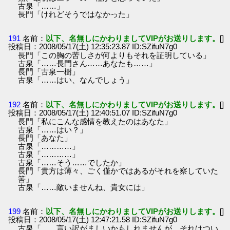
古泉「……」
長門「けれどそうではなかった」
191
名前：
以下、名無しにかわりましてVIPがお送りします。
[]
投稿日：2008/05/17(土) 12:35:23.87 ID:SZifuN7g0
長門「この胸の苦しさが何よりもそれを証明している」
古泉「……長門さん……あなたも……」
長門「古泉一樹」
古泉「……はい、なんでしょう」
192
名前：
以下、名無しにかわりましてVIPがお送りします。
[]
投稿日：2008/05/17(土) 12:40:51.07 ID:SZifuN7g0
長門「私にこんな感情を教えたのはあなた」
古泉「……はい？」
長門「あなた」
古泉「…………」
古泉「…………」
古泉「……そう……でしたか」
長門「貴方は薄々、ごく僅かではあるがそれを察していた
筈」
古泉「……敵いませんね、貴女には」
199
名前：
以下、名無しにかわりましてVIPがお送りします。
[]
投稿日：2008/05/17(土) 12:47:21.58 ID:SZifuN7g0
古泉「……言い訳がましいかもしれませんが…それはつい