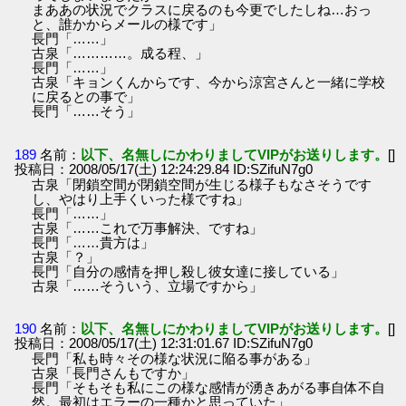
まああの状況でクラスに戻るのも今更でしたしね…おっ
と、誰かからメールの様です」
長門「……」
古泉「…………。成る程、」
長門「……」
古泉「キョンくんからです、今から涼宮さんと一緒に学校
に戻るとの事で」
長門「……そう」
189
名前：
以下、名無しにかわりましてVIPがお送りします。
[]
投稿日：2008/05/17(土) 12:24:29.84 ID:SZifuN7g0
古泉「閉鎖空間が閉鎖空間が生じる様子もなさそうです
し、やはり上手くいった様ですね」
長門「……」
古泉「……これで万事解決、ですね」
長門「……貴方は」
古泉「？」
長門「自分の感情を押し殺し彼女達に接している」
古泉「……そういう、立場ですから」
190
名前：
以下、名無しにかわりましてVIPがお送りします。
[]
投稿日：2008/05/17(土) 12:31:01.67 ID:SZifuN7g0
長門「私も時々その様な状況に陥る事がある」
古泉「長門さんもですか」
長門「そもそも私にこの様な感情が湧きあがる事自体不自
然。最初はエラーの一種かと思っていた」