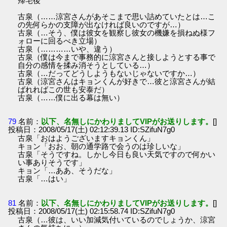
帰宅後
古泉（……涼宮さんがあそこまで思い詰めていたとは…こ
の先何らかの支障が出なければ良いのですが…）
古泉（…そう、僕は彼女を観察し彼女の機嫌を損ねぬ様フ
ォローに回るべき立場）
古泉（…………いや、違う）
古泉（僕は今まで事務的に涼宮さんと接しようとする事で
自分の感情を揉み消そうとしている…）
古泉（…だってどうしようもないじゃないですか…）
古泉（涼宮さんはキョンくんが好きで…彼と涼宮さんが結
ばれればこの世も安泰だ）
古泉（……僕に出る幕は無い）
79
名前：
以下、名無しにかわりましてVIPがお送りします。
[]
投稿日：2008/05/17(土) 02:12:39.13 ID:SZifuN7g0
古泉「おはようございますキョンくん」
キョン「おお、朝の通学路で会うのは珍しいな」
古泉「そうですね。しかし今日も良い天気ですので何かい
い事ありそうです」
キョン「…ああ、そうだな」
古泉「…はい」
81
名前：
以下、名無しにかわりましてVIPがお送りします。
[]
投稿日：2008/05/17(土) 02:15:58.74 ID:SZifuN7g0
古泉（…彼は、いい加減気付いているのでしょうか、涼宮