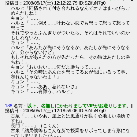
投稿日：2008/05/17(土) 12:12:22.79 ID:SZifuN7g0
ハルヒ「同情されて付き合われるなんてオチはまっぴらご
めんだしね！」
キョン「……」
ハルヒ「……例え……叶わない恋でも想って想って想って
想って……
それでやっとふんぎりがついたら、それはそれでいいのか
もしれないわ」
キョン「……」
ハルヒ「あんたが先にそうなるか、あたしが先にそうなる
か、分からないけど」
もしそれがあんたの方が先だったら、その時はあたしの勝
ちね！」
キョン「おいおい……何だよ勝ちって……」
ハルヒ「その時はあんたを想ってる女が他にいるって事、
忘れんじゃないわよ！」
キョン「……」
キョン「……ああ、忘れないさ」
キョン「……有難う、ハルヒ」
188
名前：
以下、名無しにかわりましてVIPがお送りします。
[]
投稿日：2008/05/17(土) 12:18:59.06 ID:SZifuN7g0
古泉「……いやあ、屋上とは風通りが良く心地よい場所で
すね」
長門「……」（こくん）
古泉「結局僕等もこんな所で授業をサボってしまう形にな
ってしまいましたが……