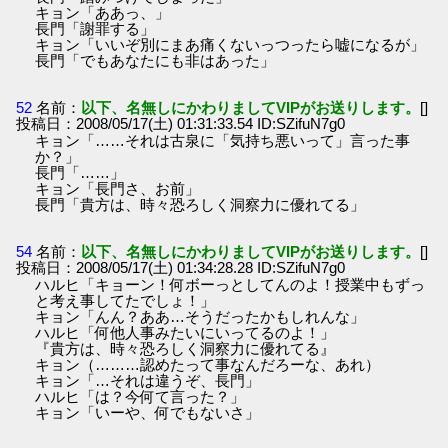
キョン「ああっ、」
長門「謝罪する」
キョン「いいぞ別にまあ痛くないっつったら嘘になるが」
長門「でもあなたにも非はあった」
52
名前：
以下、名無しにかわりましてVIPがお送りします。
[]
投稿日：2008/05/17(土) 01:31:33.54 ID:SZifuN7g0
キョン「……それは古泉に「気持ち悪いって」言った事
か？」
長門「……」
キョン「長門さ、お前」
長門「貴方は、時々恐ろしく洞察力に優れてる」
54
名前：
以下、名無しにかわりましてVIPがお送りします。
[]
投稿日：2008/05/17(土) 01:34:28.28 ID:SZifuN7g0
ハルヒ「キョーン！何ボーっとしてんのよ！授業中もずっ
と考え事してたでしょ！」
キョン「んん？ああ…そうだったかもしれんな」
ハルヒ「何他人事みたいにいってるのよ！」
『貴方は、時々恐ろしく洞察力に優れてる』
キョン（………認めたって事なんだろーな、あれ）
キョン「…それは違うぞ、長門」
ハルヒ「は？今何て言った？」
キョン「いーや、何でもないさ」