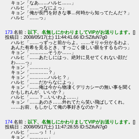
キョン「なあ……ハルヒ……」
ハルヒ「……っなによっ」
キョン「俺が長門を好きな事…何時から知ってたんだ？」
ハルヒ「……っ」
173
名前：
以下、名無しにかわりましてVIPがお送りします。
[]
投稿日：2008/05/17(土) 11:44:41.66 ID:SZifuN7g0
ハルヒ「……っずっと前からよ。……そりゃ分かるわよ、
あんた有希を見るとき、すっごく優しい眼をするものっ」
キョン「…………そうか……」
ハルヒ「……あたしにはっ、絶対に見せてくれない顔だ
わ……っ」
キョン「…………」
キョン「…………？」
キョン「…………ハルヒ？」
ハルヒ「……だからなによっ」
キョン「……俺は今から物凄くデリカシーの無い事を聞く
かもしれんが、いいか？」
ハルヒ「……？…いいわよ……」
キョン「……あのさ……外れてたら笑い飛ばしてくれ。
……お前、もしかして俺の事好きなのか？」
174
名前：
以下、名無しにかわりましてVIPがお送りします。
[]
投稿日：2008/05/17(土) 11:47:28.55 ID:SZifuN7g0
ハルヒ「……っ！！」
キョン「…………」