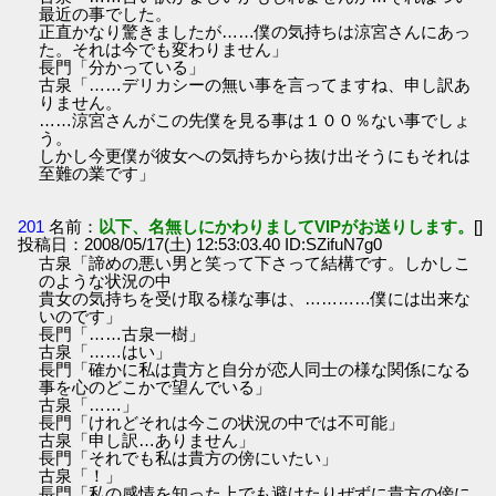
最近の事でした。
正直かなり驚きましたが……僕の気持ちは涼宮さんにあっ
た。それは今でも変わりません」
長門「分かっている」
古泉「……デリカシーの無い事を言ってますね、申し訳あ
りません。
……涼宮さんがこの先僕を見る事は１００％ない事でしょ
う。
しかし今更僕が彼女への気持ちから抜け出そうにもそれは
至難の業です」
201
名前：
以下、名無しにかわりましてVIPがお送りします。
[]
投稿日：2008/05/17(土) 12:53:03.40 ID:SZifuN7g0
古泉「諦めの悪い男と笑って下さって結構です。しかしこ
のような状況の中
貴女の気持ちを受け取る様な事は、…………僕には出来な
いのです」
長門「……古泉一樹」
古泉「……はい」
長門「確かに私は貴方と自分が恋人同士の様な関係になる
事を心のどこかで望んでいる」
古泉「……」
長門「けれどそれは今この状況の中では不可能」
古泉「申し訳…ありません」
長門「それでも私は貴方の傍にいたい」
古泉「！」
長門「私の感情を知った上でも避けたりぜずに貴方の傍に