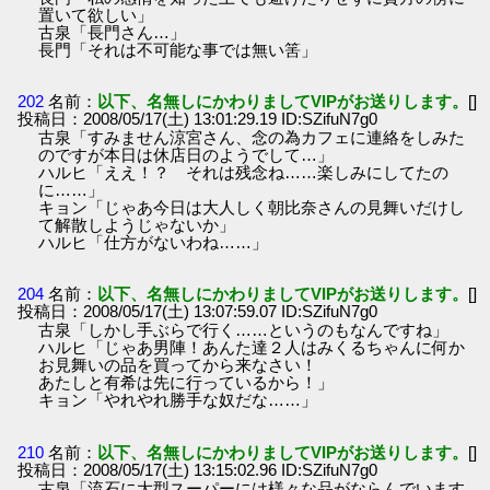
置いて欲しい」
古泉「長門さん…」
長門「それは不可能な事では無い筈」
202
名前：
以下、名無しにかわりましてVIPがお送りします。
[]
投稿日：2008/05/17(土) 13:01:29.19 ID:SZifuN7g0
古泉「すみません涼宮さん、念の為カフェに連絡をしみた
のですが本日は休店日のようでして…」
ハルヒ「ええ！？ それは残念ね……楽しみにしてたの
に……」
キョン「じゃあ今日は大人しく朝比奈さんの見舞いだけし
て解散しようじゃないか」
ハルヒ「仕方がないわね……」
204
名前：
以下、名無しにかわりましてVIPがお送りします。
[]
投稿日：2008/05/17(土) 13:07:59.07 ID:SZifuN7g0
古泉「しかし手ぶらで行く……というのもなんですね」
ハルヒ「じゃあ男陣！あんた達２人はみくるちゃんに何か
お見舞いの品を買ってから来なさい！
あたしと有希は先に行っているから！」
キョン「やれやれ勝手な奴だな……」
210
名前：
以下、名無しにかわりましてVIPがお送りします。
[]
投稿日：2008/05/17(土) 13:15:02.96 ID:SZifuN7g0
古泉「流石に大型スーパーには様々な品がならんでいます