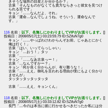
きそうな場所の目星とか分かるか？」
古泉「そんなものがなくても貴方ならきっと彼女を見つけ
られる筈です」
キョン「……なんだよ、それ」
古泉「運命…なんでしょうね。そういう、運命なんで
す。」
116
名前：
以下、名無しにかわりましてVIPがお送りします。
[]
投稿日：2008/05/17(土) 03:23:59.79 ID:SZifuN7g0
キョン「……やっぱわけわからんぞお前。じゃあとにかく
俺は行く！」
古泉「はい、いってらっしゃい」
キョン「…おう！」タッ
古泉「…………」
キョン「……なあ古泉っー！」
古泉「…なんですかー？」
キョン「何か良く分からんが、有り難うな！」
古泉「……ええ。御礼を言われる理由が僕にもよく分かり
ませんが」
タッタッタッタッタッタ
古泉「……ええ、キョンくん」
118
名前：
以下、名無しにかわりましてVIPがお送りします。
[]
投稿日：2008/05/17(土) 03:33:12.82 ID:SZifuN7g0
長門「…今のは本当に彼に行かせるべきだったか私には分