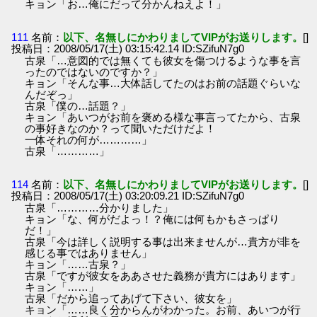
キョン「お…俺にだって分かんねえよ！」
111
名前：
以下、名無しにかわりましてVIPがお送りします。
[]
投稿日：2008/05/17(土) 03:15:42.14 ID:SZifuN7g0
古泉「…意図的では無くても彼女を傷つけるような事を言
ったのではないのですか？」
キョン「そんな事…大体話してたのはお前の話題ぐらいな
んだぞっ」
古泉「僕の…話題？」
キョン「あいつがお前を褒める様な事言ってたから、古泉
の事好きなのか？って聞いただけだよ！
一体それの何が…………」
古泉「…………」
114
名前：
以下、名無しにかわりましてVIPがお送りします。
[]
投稿日：2008/05/17(土) 03:20:09.21 ID:SZifuN7g0
古泉「…………分かりました」
キョン「な、何がだよっ！？俺には何もかもさっぱり
だ！」
古泉「今は詳しく説明する事は出来ませんが…貴方が非を
感じる事ではありません」
キョン「……古泉？」
古泉「ですが彼女をああさせた義務が貴方にはあります」
キョン「……」
古泉「だから追ってあげて下さい、彼女を」
キョン「……良く分からんがわかった。お前、あいつが行