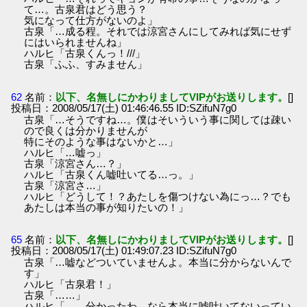
て…。古泉君はどう思う？
気になって仕方がないのよ」
古泉「…成る程。それでは涼宮さんにしてみれば気にせず
にはいられませんね」
ハルヒ「古泉くんっ！///」
古泉「ふふ、すみません」
62
名前：
以下、名無しにかわりましてVIPがお送りします。
[]
投稿日：2008/05/17(土) 01:46:46.55 ID:SZifuN7g0
古泉「…そうですね…。僕はそいういう事に関しては疎い
ので良くは分かりませんが
特にそのような事はないかと…」
ハルヒ「…嘘っ」
古泉「涼宮さん…？」
ハルヒ「古泉くん嘘吐いてる…っ。」
古泉「涼宮さ…」
ハルヒ「どうして！？あたしを傷つけない為にっ…？でも
あたしは本当の事が知りたいの！」
65
名前：
以下、名無しにかわりましてVIPがお送りします。
[]
投稿日：2008/05/17(土) 01:49:07.23 ID:SZifuN7g0
古泉「…嘘などついていませんよ。本当に分からないんで
す」
ハルヒ「古泉君！」
古泉「……」
ハルヒ「…。分かったわ。なら本当に嘘吐いてないってい