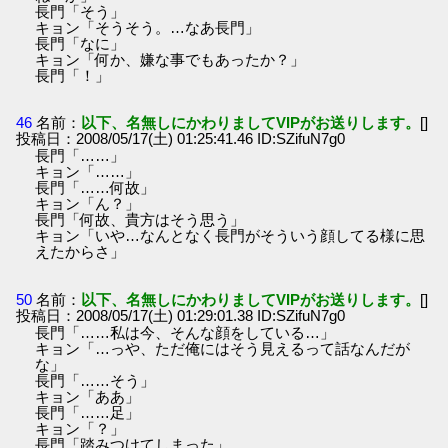
長門「そう」
キョン「そうそう。…なあ長門」
長門「なに」
キョン「何か、嫌な事でもあったか？」
長門「！」
46
名前：
以下、名無しにかわりましてVIPがお送りします。
[]
投稿日：2008/05/17(土) 01:25:41.46 ID:SZifuN7g0
長門「……」
キョン「……」
長門「……何故」
キョン「ん？」
長門「何故、貴方はそう思う」
キョン「いや…なんとなく長門がそういう顔してる様に思
えたからさ」
50
名前：
以下、名無しにかわりましてVIPがお送りします。
[]
投稿日：2008/05/17(土) 01:29:01.38 ID:SZifuN7g0
長門「……私は今、そんな顔をしている…」
キョン「…っや、ただ俺にはそう見えるって話なんだが
な」
長門「……そう」
キョン「ああ」
長門「……足」
キョン「？」
長門「踏みつけてしまった」