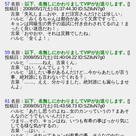
57
名前：
以下、名無しにかわりましてVIPがお送りします。
[]
投稿日：2008/05/17(土) 01:37:44.30 ID:SZifuN7g0
古泉「失礼しま…おや、まだ涼宮さんだけとは珍しい」
ハルヒ「みくるちゃんは都合があって欠席ですって。
キョンは同級生の男子の追試に付き合わされてるのよ！ま
ったく良い迷惑だわ！」
古泉「おやおや、それは災難でしたね」
ハルヒ「全くよ！」
59
名前：
以下、名無しにかわりましてVIPがお送りします。
[]
投稿日：2008/05/17(土) 01:40:04.22 ID:SZifuN7g0
ハルヒ「………ねえ、古泉くん」
古泉「はい、なんでしょう？」
ハルヒ「話したい事があるんだけど…今からあたしが言う
事、絶対誰にも言わないでくれる？」
古泉「……。ええ、分かりました。絶対誰にも漏らしませ
んよ」
61
名前：
以下、名無しにかわりましてVIPがお送りします。
[]
投稿日：2008/05/17(土) 01:43:58.73 ID:SZifuN7g0
ハルヒ「あたし思うのよね…女のカンっていうの？まあそ
んなのどうでもいいんだけど…
つまり…その、キョンはね、いつも有希の事ばっかり気に
してる様な気がするの」
古泉「…はい。」
ハルヒ「…それってキョンが有希の事…そうなのかなっ