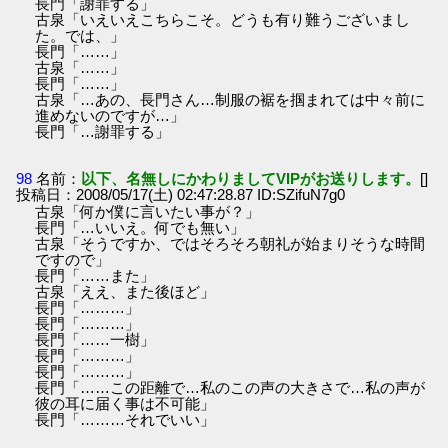
長門「謝罪する」
古泉「いえいえこちらこそ。どうも有り難うございまし
た。では、」
長門「……」
古泉「……」
長門「……」
古泉「…あの、長門さん…制服の裾を掴まれては中々前に
進めないのですが…」
長門「…謝罪する」
98
名前：
以下、名無しにかわりましてVIPがお送りします。
[]
投稿日：2008/05/17(土) 02:47:28.87 ID:SZifuN7g0
古泉「何か僕に言いたい事が？」
長門「…いいえ。何でも無い」
古泉「そうですか、ではそろそろ朝礼が始まりそうな時間
ですので」
長門「……また」
古泉「ええ、また後ほど」
長門「………」
長門「………」
長門「……一樹」
長門「………」
長門「………」
長門「……この距離で…私のこの声の大きさで…私の声が
彼の耳に届く事は不可能」
長門「………それでいい」