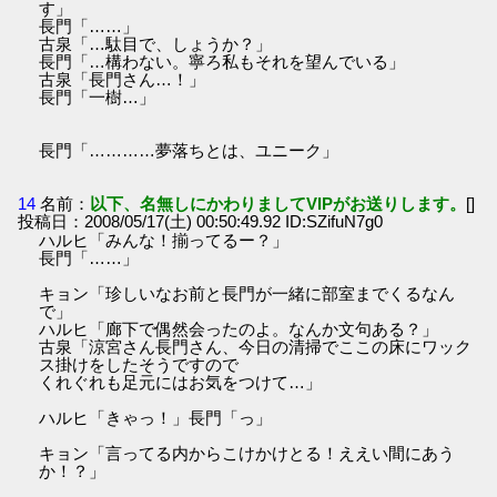
す」
長門「……」
古泉「…駄目で、しょうか？」
長門「…構わない。寧ろ私もそれを望んでいる」
古泉「長門さん…！」
長門「一樹…」
長門「…………夢落ちとは、ユニーク」
14
名前：
以下、名無しにかわりましてVIPがお送りします。
[]
投稿日：2008/05/17(土) 00:50:49.92 ID:SZifuN7g0
ハルヒ「みんな！揃ってるー？」
長門「……」
キョン「珍しいなお前と長門が一緒に部室までくるなん
で」
ハルヒ「廊下で偶然会ったのよ。なんか文句ある？」
古泉「涼宮さん長門さん、今日の清掃でここの床にワック
ス掛けをしたそうですので
くれぐれも足元にはお気をつけて…」
ハルヒ「きゃっ！」長門「っ」
キョン「言ってる内からこけかけとる！ええい間にあう
か！？」