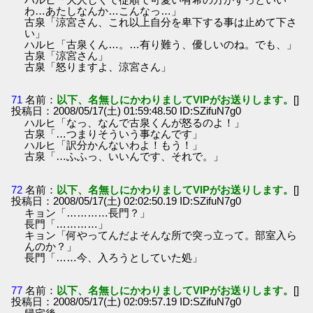
わ…あたしなんか…こんなっ…」
古泉「涼宮さん、これ以上自分を卑下する事は止めて下さ
い」
ハルヒ「古泉くん…。…有り難う、優しいのね。でも、」
古泉「涼宮さん」
古泉「怒りますよ、涼宮さん」
71
名前：
以下、名無しにかわりましてVIPがお送りします。
[]
投稿日：2008/05/17(土) 01:59:48.50 ID:SZifuN7g0
ハルヒ「なっ、なんで古泉くんが怒るのよ！」
古泉「…つまりそういう事なんです」
ハルヒ「訳分かんないわよ！もう！」
古泉「…ふふっ、いいんです、それで。」
72
名前：
以下、名無しにかわりましてVIPがお送りします。
[]
投稿日：2008/05/17(土) 02:02:50.19 ID:SZifuN7g0
キョン「…………長門？」
長門「…………」
キョン「何やってんだよそんな所で突っ立って。部室入ら
んのか？」
長門「……今、入ろうとしていた処」
77
名前：
以下、名無しにかわりましてVIPがお送りします。
[]
投稿日：2008/05/17(土) 02:09:57.19 ID:SZifuN7g0