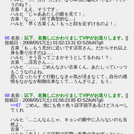
うのね？」
古泉「ええ、そうです」
ハルヒ「じゃああたしの眼を見て！」
古泉「な…」（何て典型的な…）
ハルヒ「早く古泉くん！もっと顔を近ずけるのよ！」
66
名前：
以下、名無しにかわりましてVIPがお送りします。
[]
投稿日：2008/05/17(土) 01:52:13.31 ID:SZifuN7g0
古泉「も…もう充分に近いです涼宮さん。だからそれ以上
身を乗り出すのは…」
ハルヒ「そう言ってごまかそうとしてるわね！？」
古泉「…涼宮さん…」
ハルヒ「……。ごめんなさい古泉くん。あたしっていっつ
もこうなのよね。
思い立ったらすぐ行動しなきゃ気が済まなくて…自分の感
情をなかなか制御出来なくて…うんざりよ、もう」
68
名前：
以下、名無しにかわりましてVIPがお送りします。
[]
投稿日：2008/05/17(土) 01:56:23.85 ID:SZifuN7g0
>>67
ごめん。他にも色々色々誤字脱字あるけどスルーし
てくれ
ハルヒ「…こんなんじゃ、キョンの眼中に入らないのも当
然よ」
古泉「……」
ハルヒ「大人しくて従順で可愛い有希の方がずっといい