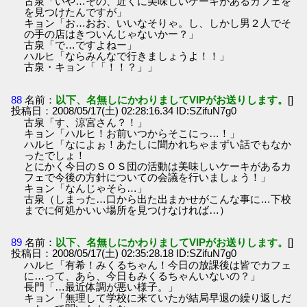
古泉「いや…その、近くに美味しいケーキがあるカフェを
を見つけたんですが」
キョン「お…おお、いいなそりゃ。し、しかし男２人でそ
の手の店はきついんじゃないかー？」
古泉「で…ですよねー」
ハルヒ「ならみんなで行きましょうよ！！」
古泉・キョン「「！！？」」
88
名前：
以下、名無しにかわりましてVIPがお送りします。
[]
投稿日：2008/05/17(土) 02:28:16.34 ID:SZifuN7g0
古泉「す、涼宮さん？！」
キョン「ハルヒ！お前いつからそこにっ…！」
ハルヒ「なによぉ！あたしに聞かれちゃまずい話でもなか
ったでしょ！
とにかく今日のＳＯＳ団の活動は美味しいケーキがあるカ
フェで今後の方針についての会議を行いましょう！」
キョン「なんじゃそら…」
古泉（しまった…口から出た出まかせがこんな事に…下校
までに何処かいい場所を見つけなければ…）
89
名前：
以下、名無しにかわりましてVIPがお送りします。
[]
投稿日：2008/05/17(土) 02:35:28.18 ID:SZifuN7g0
ハルヒ「有希！みくるちゃん！今日の放課後は皆でカフェ
に…って、あら、今日もみくるちゃんいないの？」
長門「…最近体調が悪い様子。」
キョン「無理して学校に来ていたが結局早退の繰り返しだ