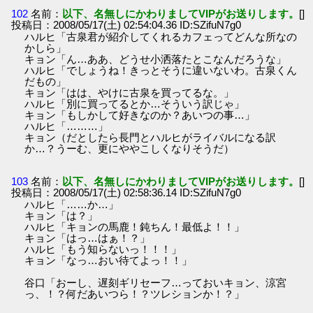
102
名前：
以下、名無しにかわりましてVIPがお送りします。
[]
投稿日：2008/05/17(土) 02:54:04.36 ID:SZifuN7g0
ハルヒ「古泉君が紹介してくれるカフェってどんな所なの
かしら」
キョン「ん…ああ、どうせ小洒落たとこなんだろうな」
ハルヒ「でしょうね！きっとそうに違いないわ。古泉くん
だもの」
キョン「はは、やけに古泉を買ってるな。」
ハルヒ「別に買ってるとか…そういう訳じゃ」
キョン「もしかして好きなのか？あいつの事…」
ハルヒ「………」
キョン（だとしたら長門とハルヒがライバルになる訳
か…？うーむ、更にややこしくなりそうだ）
103
名前：
以下、名無しにかわりましてVIPがお送りします。
[]
投稿日：2008/05/17(土) 02:58:36.14 ID:SZifuN7g0
ハルヒ「……か…」
キョン「は？」
ハルヒ「キョンの馬鹿！鈍ちん！最低よ！！」
キョン「はっ…はぁ！？」
ハルヒ「もう知らないっ！！！」
キョン「なっ…おい待てよっ！！」
谷口「おーし、遅刻ギリセーフ…っておいキョン、涼宮
っ、！？何だあいつら！？ツレションか！？」