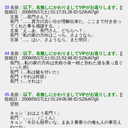
39
名前：
以下、名無しにかわりましてVIPがお送りします。
[]
投稿日：2008/05/17(土) 01:17:31.26 ID:SZifuN7g0
古泉「…長門さん？」
長門「……貴方の言い分が理解出来た。ここまで付き合っ
てくれた事を感謝する。」
古泉「え…あ、長門さん、どちらへ？」
長門「私の家の方向はこっち。さようなら」
古泉「…。はい、さようなら。また明日」
44
名前：
以下、名無しにかわりましてVIPがお送りします。
[]
投稿日：2008/05/17(土) 01:21:52.88 ID:SZifuN7g0
長門(…私の家の方向は先程小泉一樹と別れた道を真っ直ぐ
いった所)
長門（…私は嘘を付いた）
長門（それは何故）
長門（…それは）
45
名前：
以下、名無しにかわりましてVIPがお送りします。
[]
投稿日：2008/05/17(土) 01:24:06.88 ID:SZifuN7g0
翌朝
キョン「おはよう長門！」
長門「……」（こくん）
キョン「今日も朝早いな。まあ２番乗りの俺も人の事言え
ねーか」