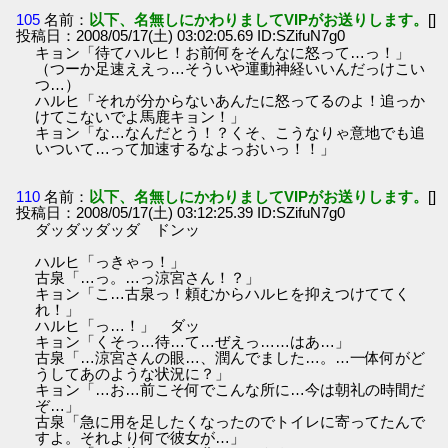
105
名前：
以下、名無しにかわりましてVIPがお送りします。
[]
投稿日：2008/05/17(土) 03:02:05.69 ID:SZifuN7g0
キョン「待てハルヒ！お前何をそんなに怒って…っ！」
（つーか足速ええっ…そういや運動神経いいんだっけこい
つ…）
ハルヒ「それが分からないあんたに怒ってるのよ！追っか
けてこないでよ馬鹿キョン！」
キョン「な…なんだとう！？くそ、こうなりゃ意地でも追
いついて…って加速するなよっおいっ！！」
110
名前：
以下、名無しにかわりましてVIPがお送りします。
[]
投稿日：2008/05/17(土) 03:12:25.39 ID:SZifuN7g0
ダッダッダッダ ドンッ
ハルヒ「っきゃっ！」
古泉「…っ。…っ涼宮さん！？」
キョン「こ…古泉っ！頼むからハルヒを抑えつけててく
れ！」
ハルヒ「っ…！」 ダッ
キョン「くそっ…待…て…ぜえっ……はあ…」
古泉「…涼宮さんの眼…、潤んでました…。…一体何がど
うしてあのような状況に？」
キョン「…お…前こそ何でこんな所に…今は朝礼の時間だ
ぞ…」
古泉「急に用を足したくなったのでトイレに寄ってたんで
すよ。それより何で彼女が…」