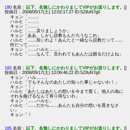
180
名前：
以下、名無しにかわりましてVIPがお送りします。
[]
投稿日：2008/05/17(土) 12:02:17.27 ID:SZifuN7g0
キョン「……」
ハルヒ「……」
キョン「……」
ハルヒ「……戻りましょうか」
キョン「ああ、しかし説教もんだろうなこれ」
ハルヒ「……良いわよ！あんたと一緒なら説教だって……
何だって……」
キョン「……ハルヒ……」
ハルヒ「……なんて、言われてもあんたは困るだけよね」
182
名前：
以下、名無しにかわりましてVIPがお送りします。
[]
投稿日：2008/05/17(土) 12:06:46.22 ID:SZifuN7g0
キョン「ハル……」
ハルヒ「でもそんなのあたしの知った事じゃないわ！」
キョン「！」
ハルヒ「あたしはあたしの想いを今まで貫く。他人の為に
それを曲げるなんて有り得ないわ」
キョン「……ハルヒ」
ハルヒ「……だから……あんたも自分の想いを貫きなさ
い」
キョン「！
185
名前：
以下、名無しにかわりましてVIPがお送りします。
[]