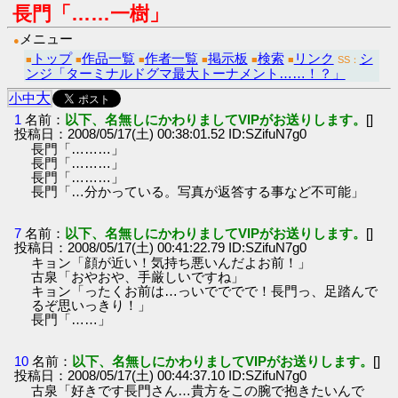
長門「……一樹」
メニュー
●
トップ
作品一覧
作者一覧
掲示板
検索
リンク
シ
■
■
■
■
■
■
SS：
ンジ「ターミナルドグマ最大トーナメント……！？」
大
小
中
1
名前：
以下、名無しにかわりましてVIPがお送りします。
[]
投稿日：2008/05/17(土) 00:38:01.52 ID:SZifuN7g0
長門「………」
長門「………」
長門「………」
長門「…分かっている。写真が返答する事など不可能」
7
名前：
以下、名無しにかわりましてVIPがお送りします。
[]
投稿日：2008/05/17(土) 00:41:22.79 ID:SZifuN7g0
キョン「顔が近い！気持ち悪いんだよお前！」
古泉「おやおや、手厳しいですね」
キョン「ったくお前は…っいでででで！長門っ、足踏んで
るぞ思いっきり！」
長門「……」
10
名前：
以下、名無しにかわりましてVIPがお送りします。
[]
投稿日：2008/05/17(土) 00:44:37.10 ID:SZifuN7g0
古泉「好きです長門さん…貴方をこの腕で抱きたいんで