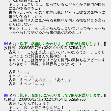
さんの気持ちに…）
キョン（…こいつは、知っているんだろうか？長門が自分
に気がある事を…）
古泉（…いや、その可能性は低いだろう…彼女の気持ちに
気付いてるとしたら
安易に長門さんに気が有る素振りが伺える様な発言を言っ
たりはしない）
キョン（…うーん…分からんな…こいついっつもへらへら
へらへらしてやがるから腹の底が読めん…）
84
名前：
以下、名無しにかわりましてVIPがお送りします。
[]
投稿日：2008/05/17(土) 02:21:14.48 ID:SZifuN7g0
古泉（……このまま放っといていいのだろうか…。しかし
このままでは涼宮さんの精神が…）
キョン（ここは俺がさりげなく長門の気持ちをアピールす
るべきか？…馬鹿、自滅行為じゃないか…）
古泉「……」
キョン「……」
古泉・キョン「あのさ、」「あの、」
古泉・キョン「……」
86
名前：
以下、名無しにかわりましてVIPがお送りします。
[]
投稿日：2008/05/17(土) 02:24:04.54 ID:SZifuN7g0
古泉「…なんでしょう？」
キョン「お、お前こそなんだよ！」