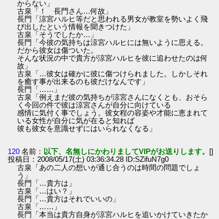
からない」
古泉「！ 長門さん…何故」
長門「涼宮ハルヒ等だと思われる男女が教室を勢いよく飛
び出したという情報を聞きつけた」
古泉「そうでしたか…」
長門「今彼の気持ちは涼宮ハルヒには無いように思える。
だから彼女は傷ついた。
そんな状況の中で貴方が涼宮ハルヒを彼に追わせたのは何
故」
古泉「…彼女は確かに彼に傷つけられました。しかしそれ
を癒す事が出来るのも彼だけなんです」
長門「……」
古泉「例えまだ彼の気持ちが涼宮さんになくとも、おそら
く今回の件で彼は涼宮さんが自分に向けている
感情に気付く事でしょう。彼女程の容姿や才能に恵まれて
いる女性が自分に気が在ると知れば
彼も彼女を意識せずにはいられなくなる」
120
名前：
以下、名無しにかわりましてVIPがお送りします。
[]
投稿日：2008/05/17(土) 03:36:34.28 ID:SZifuN7g0
古泉「あの二人の想いが通じ合うのは時間の問題でしょ
う」
長門「…貴方は」
古泉「…はい？」
長門「…貴方はそれでいいの」
古泉「……」
長門「本当は貴方自身が涼宮ハルヒを追いかけていきたか