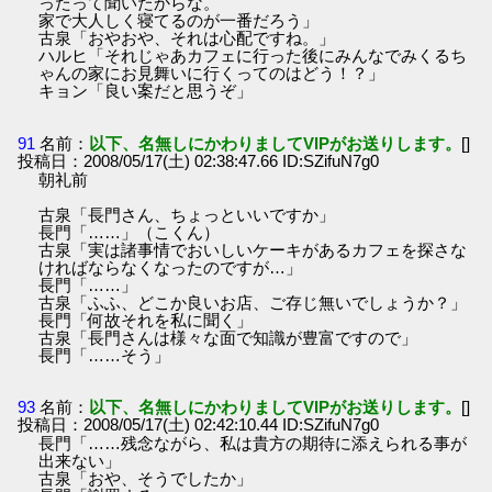
ったって聞いたからな。
家で大人しく寝てるのが一番だろう」
古泉「おやおや、それは心配ですね。」
ハルヒ「それじゃあカフェに行った後にみんなでみくるち
ゃんの家にお見舞いに行くってのはどう！？」
キョン「良い案だと思うぞ」
91
名前：
以下、名無しにかわりましてVIPがお送りします。
[]
投稿日：2008/05/17(土) 02:38:47.66 ID:SZifuN7g0
朝礼前
古泉「長門さん、ちょっといいですか」
長門「……」（こくん）
古泉「実は諸事情でおいしいケーキがあるカフェを探さな
ければならなくなったのですが…」
長門「……」
古泉「ふふ、どこか良いお店、ご存じ無いでしょうか？」
長門「何故それを私に聞く」
古泉「長門さんは様々な面で知識が豊富ですので」
長門「……そう」
93
名前：
以下、名無しにかわりましてVIPがお送りします。
[]
投稿日：2008/05/17(土) 02:42:10.44 ID:SZifuN7g0
長門「……残念ながら、私は貴方の期待に添えられる事が
出来ない」
古泉「おや、そうでしたか」