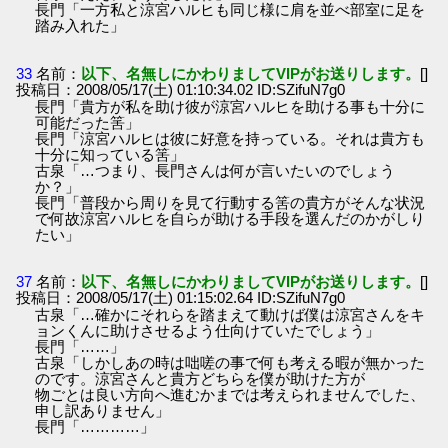
長門「一方私と涼宮ハルヒも同じ様に肩を並べ部室に足を
踏み入れた」
33
名前：
以下、名無しにかわりましてVIPがお送りします。
[]
投稿日：2008/05/17(土) 01:10:34.02 ID:SZifuN7g0
長門「貴方が私を助け彼が涼宮ハルヒを助ける事も十分に
可能だった筈」
長門「涼宮ハルヒは彼に好意を持っている。それは貴方も
十分に知っている筈」
古泉「…つまり、長門さんは何が言いたいのでしょう
か？」
長門「普段から周りを見て行動する筈の貴方がそんな状況
で何故涼宮ハルヒを自らが助ける手段を選んだのかがしり
たい」
37
名前：
以下、名無しにかわりましてVIPがお送りします。
[]
投稿日：2008/05/17(土) 01:15:02.64 ID:SZifuN7g0
古泉「…確かにそれらを踏まえて動けば僕は涼宮さんをキ
ョンくんに助けさせるよう仕向けていたでしょう」
長門「……」
古泉「しかしあの時は咄嗟の事で何も考える暇が無かった
のです。涼宮さんと貴方どちらを僕が助けた方が
物ごとは良い方向へ進むかまでは考えられませんでした、
申し訳ありません」
長門「…………」