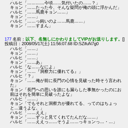
ハルヒ「…………今頃……気付いたの……？」
キョン「……たった今、そんな疑問が俺の頭に浮かんだ」
ハルヒ「……馬鹿キョン……」
キョン「……」
ハルヒ「……っ鈍いのよ……馬鹿……」
キョン「……すまん」
177
名前：
以下、名無しにかわりましてVIPがお送りします。
[]
投稿日：2008/05/17(土) 11:56:07.68 ID:SZifuN7g0
ハルヒ「……」
キョン「……」
ハルヒ「……」
キョン「……あ」
ハルヒ「な……なによ」
キョン「……『洞察力に優れてる』」
ハルヒ「？」
キョン「……俺が前に長門の心情を見破った時そう言われ
た」
キョン「長門への思いを誰にも漏らした事無かったのにお
前はそれを簡単に見破ったよな」
ハルヒ「……」
キョン「でもそれと洞察力が優れてる、ってのはちょっ
と…違うよな。」
ハルヒ「……ええ」
キョン「……ずっと見てくれてたんだな……」
ハルヒ「……ええっ……そうよ……っキョンっ…・…」