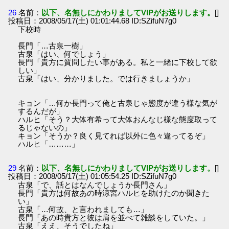
26
名前：
以下、名無しにかわりましてVIPがお送りします。
[]
投稿日：2008/05/17(土) 01:01:44.68 ID:SZifuN7g0
下校時
長門「…古泉一樹」
古泉「はい、何でしょう」
長門「貴方に質問したい事がある。私と一緒に下校して欲
しい」
古泉「はい、分かりました。では行きましょうか」
キョン「…何か長門って俺と古泉じゃ態度が違う様な気が
するんだが」
ハルヒ「そう？大体有希って大体おんなじ様な態度取って
るじゃないの」
キョン「そうか？良く見てれば以外に色々違ってるぞ」
ハルヒ「………」
29
名前：
以下、名無しにかわりましてVIPがお送りします。
[]
投稿日：2008/05/17(土) 01:05:54.25 ID:SZifuN7g0
古泉「で、話とはなんでしょうか長門さん」
長門「貴方は何故あの時涼宮ハルヒを助けたのか聞きた
い」
古泉「…何故、と言われましても…」
長門「あの時貴方と彼は肩を並べて雑談をしていた。」
古泉「ええ、そうでしたね」