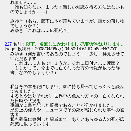
れません……
誰も知らない、まったく新しい知識を得る方法はないも
のでしょうか……）
みゆき（あら、廊下に本が落ちていますが、誰かの落し物
でしょうか？）
みゆき「これは……広死苑？」
227
名前：
以下、名無しにかわりましてVIPがお送りします。
[sage] 投稿日：2008/04/09(水) 04:50:14.61 ID:o8acNG7Y0
みゆき（何が書いてあるのでしょう……少し、拝見させて
いただきます
これは……人名でしょうか。それに日付と……死因？
もしかして、今までに亡くなった方の情報が載った辞
書、なのでしょうか？）
私はその本を鞄にしまい、家に持ち帰ってじっくりと読ん
でみました。
するとやはりそれが、世界中の色んな方々の、亡くなられ
た日時や状況を
事細かに書き記した辞書であることが分かりました。
歴史上の偉人や、ニュースでその死が報じられた事件の被
害者、
私も葬儀に参列した親戚まで、ありとあらゆる人の死が広
死苑に載っています。