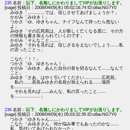
235
名前：
以下、名無しにかわりましてVIPがお送りします。
[sage] 投稿日：2008/04/09(水) 05:02:16.74 ID:o8acNG7Y0
みゆき「…………では、信じさせてあげましょうか？」
かがみ「みゆき！」
つかさ「ゆ、ゆきちゃん。ナイフなんて持ったら危ない
よ」
みゆき「その広死苑は、人が新しく亡くなる度に、その方
の情報も書き加えられていくのです」
かがみ「そんなこと……」
みゆき「それを見れば、信じざるをえないでしょう……私
の言ったことっ」
こなた「！！」
つかさ「ゆ、ゆきちゃん！」
かがみ「みゆき、あんた自分の首を切るなんて……なんて
こと」
みゆき「さあ、はやく引いてください…………広死苑。
私の……高良みゆきの名前が加えられる……場所
を…………
それを見れば……みんな、私の言ったこと……
を………………」
236
名前：
以下、名無しにかわりましてVIPがお送りします。
[sage] 投稿日：2008/04/09(水) 05:03:32.95 ID:o8acNG7Y0
つかさ「ゆきちゃん……」
こなた「みゆきさん、何か悩み事でもあったのかな……
私、気付いてあげられなかった」