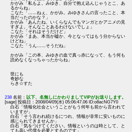
かがみ「私もよ。みゆき、自分で抱え込んじゃうとこ、あ
るからね」
こなた「……ねぇ、かがみ。みゆきさんの言ったこと、本
当だったのかな？」
かがみ「あんたね、いくらなんでもマンガとかアニメの見
すぎよ。そんなことあるわけないでしょ」
こなた「それはそうだけど」
かがみ「まあ、本当か嘘か、今となってはもう分からない
けどね」
こなた「うん……そうだね」
かがみ「この本、みゆきの血で真っ赤になって、もう何も
読めなくなっちゃったからね」
世にも
奇妙な
らき☆すた
238
名前：
以下、名無しにかわりましてVIPがお送りします。
[sage] 投稿日：2008/04/09(水) 05:06:47.06 ID:o8acNG7Y0
白石「情報化社会ということがもう何年も前から言われて
いますが」
白石「そう言われ続けるにつれ、情報が非常に安いものに
感じられてきませんか」
白石「気をつけてください。情報というのは時として、と
ても高い代償を必要とするのです」