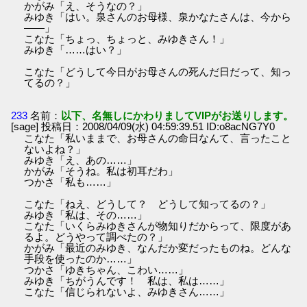
かがみ「え、そうなの？」
みゆき「はい。泉さんのお母様、泉かなたさんは、今から
――」
こなた「ちょっ、ちょっと、みゆきさん！」
みゆき「……はい？」
こなた「どうして今日がお母さんの死んだ日だって、知っ
てるの？」
233
名前：
以下、名無しにかわりましてVIPがお送りします。
[sage] 投稿日：2008/04/09(水) 04:59:39.51 ID:o8acNG7Y0
こなた「私いままで、お母さんの命日なんて、言ったこと
ないよね？」
みゆき「え、あの……」
かがみ「そうね。私は初耳だわ」
つかさ「私も……」
こなた「ねえ、どうして？ どうして知ってるの？」
みゆき「私は、その……」
こなた「いくらみゆきさんが物知りだからって、限度があ
るよ。どうやって調べたの？」
かがみ「最近のみゆき、なんだか変だったものね。どんな
手段を使ったのか……」
つかさ「ゆきちゃん、こわい……」
みゆき「ちがうんです！ 私は、私は……」
こなた「信じられないよ、みゆきさん……」