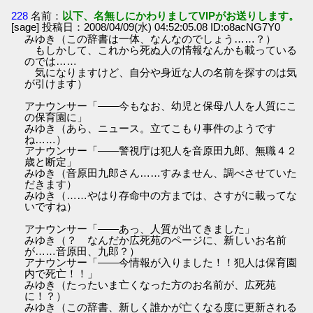
228
名前：
以下、名無しにかわりましてVIPがお送りします。
[sage] 投稿日：2008/04/09(水) 04:52:05.08 ID:o8acNG7Y0
みゆき（この辞書は一体、なんなのでしょう……？）
もしかして、これから死ぬ人の情報なんかも載っている
のでは……
気になりますけど、自分や身近な人の名前を探すのは気
が引けます）
アナウンサー「――今もなお、幼児と保母八人を人質にこ
の保育園に」
みゆき（あら、ニュース。立てこもり事件のようです
ね……）
アナウンサー「――警視庁は犯人を音原田九郎、無職４２
歳と断定」
みゆき（音原田九郎さん……すみません、調べさせていた
だきます）
みゆき（……やはり存命中の方までは、さすがに載ってな
いですね）
アナウンサー「――あっ、人質が出てきました」
みゆき（？ なんだか広死苑のページに、新しいお名前
が……音原田、九郎？）
アナウンサー「――今情報が入りました！！犯人は保育園
内で死亡！！」
みゆき（たったいま亡くなった方のお名前が、広死苑
に！？）
みゆき（この辞書、新しく誰かが亡くなる度に更新される