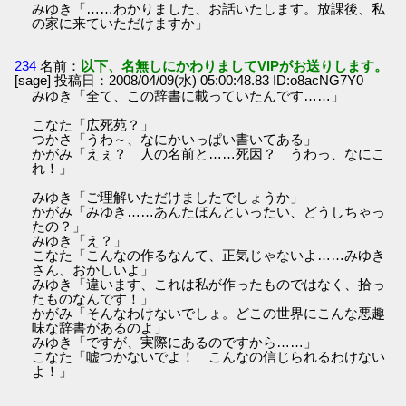
みゆき「……わかりました、お話いたします。放課後、私
の家に来ていただけますか」
234
名前：
以下、名無しにかわりましてVIPがお送りします。
[sage] 投稿日：2008/04/09(水) 05:00:48.83 ID:o8acNG7Y0
みゆき「全て、この辞書に載っていたんです……」
こなた「広死苑？」
つかさ「うわ～、なにかいっぱい書いてある」
かがみ「えぇ？ 人の名前と……死因？ うわっ、なにこ
れ！」
みゆき「ご理解いただけましたでしょうか」
かがみ「みゆき……あんたほんといったい、どうしちゃっ
たの？」
みゆき「え？」
こなた「こんなの作るなんて、正気じゃないよ……みゆき
さん、おかしいよ」
みゆき「違います、これは私が作ったものではなく、拾っ
たものなんです！」
かがみ「そんなわけないでしょ。どこの世界にこんな悪趣
味な辞書があるのよ」
みゆき「ですが、実際にあるのですから……」
こなた「嘘つかないでよ！ こんなの信じられるわけない
よ！」