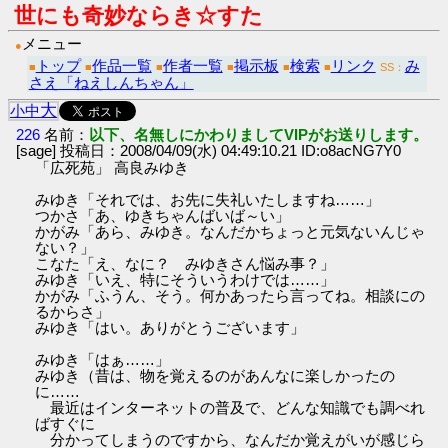
世にも奇妙ならき☆すた
メニュー
●
トップ
作品一覧
作者一覧
掲示板
検索
リンク
み
■
■
■
■
■
■
SS：
さえ「ねえしんちゃん」
大
小
中
226
名前：
以下、名無しにかわりましてVIPがお送りします。
[sage] 投稿日：2008/04/09(水) 04:49:10.21 ID:o8acNG7Y0
「広死苑」 高良みゆき
みゆき「それでは、お先に失礼いたしますね……」
つかさ「あ、ゆきちゃんばいば～い」
かがみ「あら、みゆき。なんだかちょっと元気ないんじゃ
ない？」
こなた「え、なに？ みゆきさん悩み事？」
みゆき「いえ、特にそういうわけでは……」
かがみ「ふうん、そう。何かあったら言ってね。相談にの
るからさ」
みゆき「はい。ありがとうございます」
みゆき「はぁ……」
みゆき（昔は、物を覚えるのがあんなに楽しかったの
に……
最近はインターネットの普及で、どんな知識でも調べれ
ばすぐに
分かってしまうのですから、なんだか覚えがいが感じら