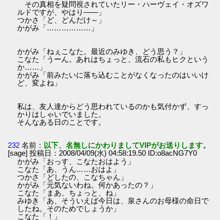
その真相を疑問視されていたリー・ハーヴェイ・オズワ
ルドですが、やはり――」
つかさ「ど、どんだけ～」
かがみ「………………」
かがみ「ねぇこなた。最近のみゆき、どう思う？」
こなた「うーん。あれはちょっと、流石の私もヒクという
か……」
かがみ「前みたいに落ち込むことがなくなったのはいいけ
ど、変よね」
私は、友人達からどう思われているのかも気付かず、すっ
かりはしゃいでいました。
そんなある日のことです。
232
名前：
以下、名無しにかわりましてVIPがお送りします。
[sage] 投稿日：2008/04/09(水) 04:58:19.50 ID:o8acNG7Y0
かがみ「おっす、こなたおはよう」
こなた「あ、うん……おはよ」
つかさ「どしたの、こなちゃん」
かがみ「元気ないわね。何かあったの？」
こなた「まあ、ちょっと、ね」
みゆき「あ、そういえば今日は、泉さんのお母様の命日で
したね。そのためでしょうか」
こなた「！」