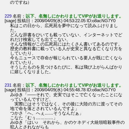
のですね）
229
名前：
以下、名無しにかわりましてVIPがお送りします。
[sage] 投稿日：2008/04/09(水) 04:53:22.05 ID:o8acNG7Y0
私はこの日から、広死苑を夢中になって読みふけりまし
た。
どんな辞書をひいても載っていない、インターネットでど
れだけ検索しても出てこない、
そんな情報がこの広死苑にはたくさん書いてあるのです。
歴史の教科書に載っている人が史実と異なる亡くなり方を
していたり、
今もニュースで存命が報じられている要人が既に亡くなら
れていたり。
そうしたものを見つけるたびに、私は飛び上がらんばかり
に嬉しくなりました。
231
名前：
以下、名無しにかわりましてVIPがお送りします。
[sage] 投稿日：2008/04/09(水) 04:55:48.78 ID:o8acNG7Y0
みゆき「――それで、史実ではそこで亡くなったことにな
っているんですけど、
実際にはそうではなく、その後に大陸の方に渡ってその
地で命を落とされているんですよ」
つかさ「へ、へぇ……そうなんだぁ」
こなた「むぅ…………」
みゆき「はい♪ それから、かのケネディ大統領暗殺事件の
犯人とされながらも