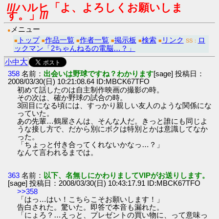
///ハルヒ「よ、よろしくお願いしま
す。」///
メニュー
●
トップ
作品一覧
作者一覧
掲示板
検索
リンク
ロ
■
■
■
■
■
■
SS：
ックマン「2ちゃんねるの電脳…？」
大
小
中
358
名前：
出会いは野球ですね？わかります
[sage] 投稿日：
2008/03/30(日) 10:21:08.64 ID:MBCK67TFO
初めて話したのは自主制作映画の撮影の時。
その次は、確か野球の試合の時。
3回目になる頃には、すっかり親しい友人のような関係にな
っていた。
あの先輩…鶴屋さんは、そんな人だ。きっと誰にも同じよ
うな接し方で、だから別にボクは特別とかは意識してなか
った。
「ちょっと付き合ってくれないかなっ…？」
なんて言われるまでは。
363
名前：
以下、名無しにかわりましてVIPがお送りします。
[sage] 投稿日：2008/03/30(日) 10:43:17.91 ID:MBCK67TFO
>>358
「はっ…はい！こちらこそお願いします！」
告白された。驚いた。即答で本音も漏れた。
「にょろ？…えっと、プレゼントの買い物に、って意味っ