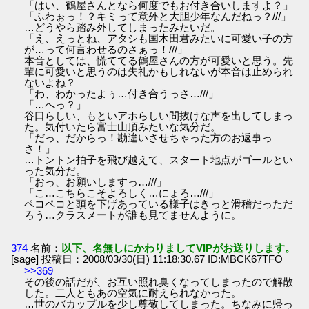
「はい、鶴屋さんとなら何度でもお付き合いしますよ？」
「ふわぉっ！？キミって意外と大胆少年なんだねっ？///」
…どうやら踏み外してしまったみたいだ。
「え、えっとね、アタシも国木田君みたいに可愛い子の方
が…って何言わせるのさぁっ！///」
本音としては、慌ててる鶴屋さんの方が可愛いと思う。先
輩に可愛いと思うのは失礼かもしれないが本音は止められ
ないよね？
「わ、わかったよぅ…付き合うっさ…///」
「…へっ？」
谷口らしい、もといアホらしい間抜けな声を出してしまっ
た。気付いたら富士山頂みたいな気分だ。
「だっ、だからっ！勘違いさせちゃった方のお返事っ
さ！」
…トントン拍子を飛び越えて、スタート地点がゴールとい
った気分だ。
「おっ、お願いしますっ…///」
「こ…こちらこそよろしく…にょろ…///」
ペコペコと頭を下げあっている様子はきっと滑稽だっただ
ろう…クラスメートが誰も見てませんように。
374
名前：
以下、名無しにかわりましてVIPがお送りします。
[sage] 投稿日：2008/03/30(日) 11:18:30.67 ID:MBCK67TFO
>>369
その後の話だが、お互い照れ臭くなってしまったので解散
した。二人ともあの空気に耐えられなかった。
…世のバカップルを少し尊敬してしまった。ちなみに帰っ