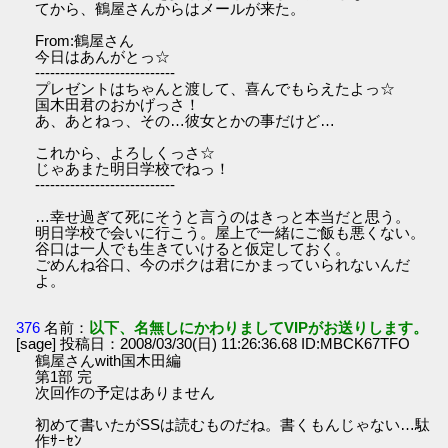
てから、鶴屋さんからはメールが来た。
From:鶴屋さん
今日はあんがとっ☆
----------------------------
プレゼントはちゃんと渡して、喜んでもらえたよっ☆
国木田君のおかげっさ！
あ、あとねっ、その…彼女とかの事だけど…
これから、よろしくっさ☆
じゃあまた明日学校でねっ！
----------------------------
…幸せ過ぎて死にそうと言うのはきっと本当だと思う。
明日学校で会いに行こう。屋上で一緒にご飯も悪くない。
谷口は一人でも生きていけると仮定しておく。
ごめんね谷口、今のボクは君にかまっていられないんだ
よ。
376
名前：
以下、名無しにかわりましてVIPがお送りします。
[sage] 投稿日：2008/03/30(日) 11:26:36.68 ID:MBCK67TFO
鶴屋さんwith国木田編
第1部 完
次回作の予定はありません
初めて書いたがSSは読むものだね。書くもんじゃない…駄
作ｻｰｾﾝ