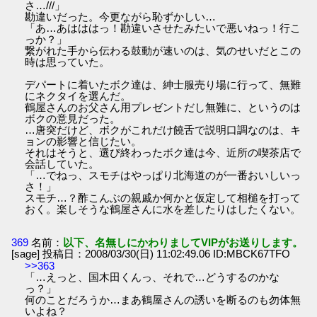
さ…///」
勘違いだった。今更ながら恥ずかしい…
「あ…あはははっ！勘違いさせたみたいで悪いねっ！行こ
っか？」
繋がれた手から伝わる鼓動が速いのは、気のせいだとこの
時は思っていた。
デパートに着いたボク達は、紳士服売り場に行って、無難
にネクタイを選んだ。
鶴屋さんのお父さん用プレゼントだし無難に、というのは
ボクの意見だった。
…唐突だけど、ボクがこれだけ饒舌で説明口調なのは、キ
ョンの影響と信じたい。
それはそうと、選び終わったボク達は今、近所の喫茶店で
会話していた。
「…でねっ、スモチはやっぱり北海道のが一番おいしいっ
さ！」
スモチ…？酢こんぶの親戚か何かと仮定して相槌を打って
おく。楽しそうな鶴屋さんに水を差したりはしたくない。
369
名前：
以下、名無しにかわりましてVIPがお送りします。
[sage] 投稿日：2008/03/30(日) 11:02:49.06 ID:MBCK67TFO
>>363
「…えっと、国木田くんっ、それで…どうするのかな
っ？」
何のことだろうか…まあ鶴屋さんの誘いを断るのも勿体無
いよね？