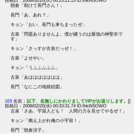
投稿日：2008/02/20(水) 00:29:21.13 ID:IhkiN5OWO
朝倉「助けて長門さん！」
長門「あ、あれ？」
キョン「おい、長門も来ちまったぜ」
古泉「問題ありませんよ。僕が纏うのは最強の神聖衣で
す」
キョン「さっすが古泉だっぜ！」
古泉「よせやい」
キョン「うふふふふふ」
古泉「あははははははは」
長門「なにこの地獄絵図」
169
名前：
以下、名無しにかわりましてVIPがお送りします。
[]
投稿日：2008/02/20(水) 00:33:31.74 ID:IhkiN5OWO
古泉「さあ、宇宙人ども！ 人間の力を見せてやるぜ！」
キョン「燃え上がれ俺の小宇宙！」
長門「朝倉涼子」