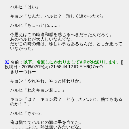
ハルヒ「はい」
キョン「なんだ、ハルヒ？ 珍しく遅かったが」
ハルヒ「ちょっとね……」
今思えばこの時違和感を感じるべきだったんだろう。
あのハルヒが大人しいなんてな。
だがこの時の俺は、珍しい事もあるもんだ、としか思って
いなかった。
82
名前：
以下、名無しにかわりましてVIPがお送りします。
[]
投稿日：2008/02/19(火) 21:58:44.12 ID:EfH9Q7ecO
きりーつれー
キョン「やれやれ、やっと終わりか」
ハルヒ「ねえキョン君……」
キョン「は？ キョン君？ どうしたハルヒ、熱でもある
のか！？」
ハルヒ「きゃっ」
俺は慌ててハルヒの額に手を当てた。
…………ふむ。熱は無いみたいだな。