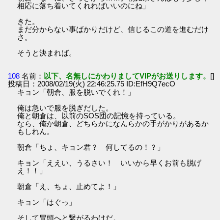
相応に落ち着いてくれればいいのにね」
きた。
まだ分からない事ばかりだけど、信じるこの道を進むだけ
さ。
そうと決まれば。
108
名前：
以下、名無しにかわりましてVIPがお送りします。
[]
投稿日：2008/02/19(火) 22:46:25.75 ID:EfH9Q7ecO
キョン「朝倉、服を脱いでくれ！」
俺は急いで服を脱ぎだした。
俺と朝倉は、以前のSOS団の記憶を持っている。
なら、俺か朝倉、どちらかになんらかの手がかりがあるか
もしれん。
朝倉「ちょ、キョン君？ 何してるの！？」
キョン「ええい、うるさい！ いいから早くお前も脱げ
え！！」
朝倉「え、ちょ、止めてよ！」
キョン「はぐっ」
そして冒頭へと繋がるわけだ。