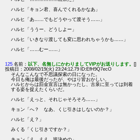
ハルヒ「キョン君、喜んでくれるかなあ」
ハルヒ「あ……でもどうやって渡そう……」
ハルヒ「ううー、どうしよー」
ハルヒ「いきなり渡しても変に思われちゃうかも……」
ハルヒ「……むー……」
125
名前：
以下、名無しにかわりましてVIPがお送りします。
[]
投稿日：2008/02/19(火) 23:24:12.79 ID:EfH9Q7ecO
そんなこんなで不思議探索の日になった。
今日も俺は最後だったが、やはり皆おかしい。
ハルヒからは罰金宣言は無かったし、古泉に至っては到着
する姿を捉えたくらいだ。
ハルヒ「えっと、それじゃそろそろ……」
キョン「へ？ なあ、くじ引きはしないのか？」
ハルヒ「え？」
みくる「くじ引きですか？」
キョン「え、ええ。班決めの」