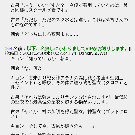
古泉「ふう、いいですか？ 今僕が着用しているのは、彼
と同様にスクール水着です」
古泉「ただし、ただのスク水とは違う。これは涼宮さんの
ものなのです！」
朝倉「どっちにしろ変態よぉ……」
164
名前：
以下、名無しにかわりましてVIPがお送りします。
[]
投稿日：2008/02/20(水) 00:22:41.74 ID:IhkiN5OWO
キョン「知っているか、朝倉」
朝倉「な、何よ」
キョン「古来より戦女神アテナの為に戦う者達を聖闘士
（セイント）と呼び、その体に纏う物を聖衣（クロス）と
呼ぶ」
古泉「それらは強さによりランク分けされますが、最低位
の聖衣でも最高位の聖衣を超える物があります」
古泉「それが、神の加護を得た聖衣。神聖衣（ゴッドクロ
ス）」
キョン「そして今、古泉が纏うのも……」