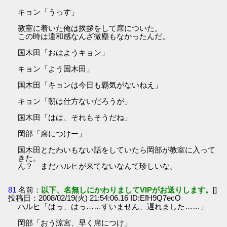
キョン「うっす」
教室に着いた俺は挨拶をして席についた。
この時は違和感なんざ微塵もなかったんだ。
国木田「おはようキョン」
キョン「よう国木田」
国木田「キョンは今日も覇気がないねえ」
キョン「朝は仕方ないだろうが」
国木田「はは、それもそうだね」
岡部「席につけー」
国木田とたわいもない話をしていたら岡部が教室に入って
きた。
ん？ まだハルヒが来てないなんて珍しいな。
81
名前：
以下、名無しにかわりましてVIPがお送りします。
[]
投稿日：2008/02/19(火) 21:54:06.16 ID:EfH9Q7ecO
ハルヒ「はっ、はっ……すいません、遅れました……」
岡部「おう涼宮、早く席につけ」