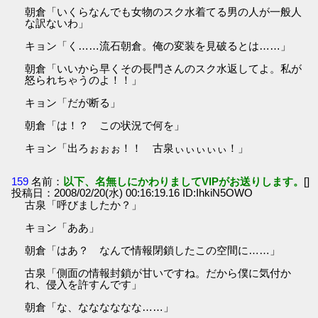
朝倉「いくらなんでも女物のスク水着てる男の人が一般人
な訳ないわ」
キョン「く……流石朝倉。俺の変装を見破るとは……」
朝倉「いいから早くその長門さんのスク水返してよ。私が
怒られちゃうのよ！！」
キョン「だが断る」
朝倉「は！？ この状況で何を」
キョン「出ろぉぉぉ！！ 古泉ぃぃぃぃぃ！」
159
名前：
以下、名無しにかわりましてVIPがお送りします。
[]
投稿日：2008/02/20(水) 00:16:19.16 ID:IhkiN5OWO
古泉「呼びましたか？」
キョン「ああ」
朝倉「はあ？ なんで情報閉鎖したこの空間に……」
古泉「側面の情報封鎖が甘いですね。だから僕に気付か
れ、侵入を許すんです」
朝倉「な、なななななな……」