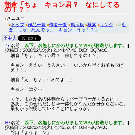
朝倉「ちょ キョン君？ なにしてる
の！？」
メニュー
●
トップ
作品一覧
作者一覧
掲示板
検索
リンク
朝
■
■
■
■
■
■
SS：
倉「じゃ、死んでっ」 キョン「うっ！？」
大
小
中
77
名前：
以下、名無しにかわりましてVIPがお送りします。
[]
投稿日：2008/02/19(火) 21:44:47.40 ID:EfH9Q7ecO
朝倉「ちょ、キョン君？ 何してるの！？」
キョン「ええい、うるさい！ いいから早くお前も脱げ
え！！」
朝倉「え、ちょ、止めてよ！」
キョン「はぐっ」
くそ、まさかあの体制からリバーブローがくるとは……。
ああ、この会話だけじゃ一体何がなんだか分からないな。
最初から説明していくことにしようか。
80
名前：
以下、名無しにかわりましてVIPがお送りします。
[]
投稿日：2008/02/19(火) 21:49:52.87 ID:EfH9Q7ecO
谷口「ようキョン」