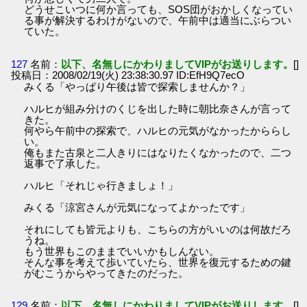
どうせこいつに何か言っても、SOS団がおかしくなってい
る事が解決するわけがないので、午前中は適当にぶらつい
ていた。
127
名前：
以下、名無しにかわりましてVIPがお送りします。
[]
投稿日：2008/02/19(火) 23:38:30.97 ID:EfH9Q7ecO
みくる「やっぱり午後は皆で探索しませんか？」
ハルヒが組み分けのくじを出した時に朝比奈さんが言って
きた。
何やら午前中の探索で、ハルヒの元気がなかったかららし
い。
俺もまた古泉と二人きりにはなりたくなかったので、二つ
返事で了承した。
ハルヒ「それじゃ行きましょ！」
みくる「涼宮さんが元気になってよかったです」
それにしても皆元よりも、こちらの方がいいのは何故だろ
うね。
もう世界もこのままでいいかもしんない。
そんな事を考えて歩いていたら、世界を復元するための鍵
がむこうからやってきたのだった。
129
名前：
以下、名無しにかわりましてVIPがお送りします。
[]