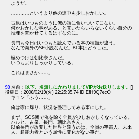
ようだ。
…………というより他の連中も少しおかしい。
古泉はいつものように俺の話に食いついてこない。
何かおかしな事がある、と聞いたらいらないくらい自分の
推理を聞かせてくるはずなのに。
長門も今日はいつもと読んでいる本の種類が違う。
なんで海外のSF小説なんだ。BL本はどうした。
極めつけは朝比奈さんだ。
いつもよりしっかりしている。
これはまさか……。
98
名前：
以下、名無しにかわりましてVIPがお送りします。
[]
投稿日：2008/02/19(火) 22:25:35.74 ID:EfH9Q7ecO
キョン「ふう……」
俺は家に帰り、状況を整理してみる事にした。
まず、SOS団で俺を除く全員が少しおかしくなっている。
ハルヒ、古泉、長門、朝比奈さん。
以前長門が改変した世界と違うのは、全員の宇宙人、未来
人、超能力者という属性に変化がない事だ。