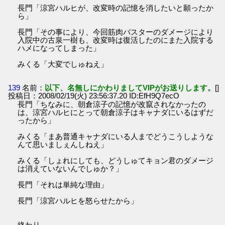
長門「涼宮ハルヒが、改変時の記憶を消したいと願ったか
ら」
長門「その事により、今回筋肉バスターのダメージにより
入院中の古泉一樹も、改変時は復活したのにまた入院する
ハメになってしまった」
みくる「大変でしゅねえ」
139
名前：
以下、名無しにかわりましてVIPがお送りします。
[]
投稿日：2008/02/19(火) 23:56:37.20 ID:EfH9Q7ecO
長門「ちなみに、朝倉涼子の記憶が改竄されなかったの
は、涼宮ハルヒにとって朝倉涼子はキャナダにいるはずだ
ったから」
みくる「まあ普通キャナダにいる人までどうこうしような
んて思いましぇんしねえ」
みくる「しょれにしても、どうしゅてキョン君のダメージ
は消えていないんでしゅか？」
長門「それは単純な理由」
長門「涼宮ハルヒを怒らせたから」
終わり