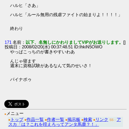
ハルヒ「さあ」
ハルヒ「ルール無用の残虐ファイトの始まりよ！！！！」
終わり
171
名前：
以下、名無しにかわりましてVIPがお送りします。
[]
投稿日：2008/02/20(水) 00:37:48.51 ID:IhkiN5OWO
やっぱこっちのが書きやすいわあ
んじゃ寝ます
週末に資格試験があるなんて気のせいさ！
パイナポゥ
メニュー
●
トップ
作品一覧
作者一覧
掲示板
検索
リンク
ア
■
■
■
■
■
■
SS：
スカ「は？これを咥えろってアンタ馬鹿？！」