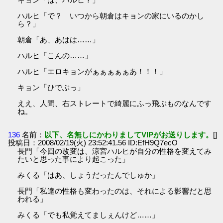
ハルヒ「で？ いつから朝倉はキョンの家にいるのかし
ら？」
朝倉「あ、あはは……」
ハルヒ「こんの……」
ハルヒ「エロキョンがぁぁぁぁぁあ！！！」
キョン「ひでぶっ」
ええ、人間、右ストレートで綺麗にふっ飛ぶものなんです
ね。
136
名前：
以下、名無しにかわりましてVIPがお送りします。
[]
投稿日：2008/02/19(火) 23:52:41.56 ID:EfH9Q7ecO
長門「今回の改変は、涼宮ハルヒが自分の性格を変えてみ
たいと思った事により起こった」
みくる「はあ、しょうだったんでしゅか」
長門「私達の性格も変わったのは、それによる影響だと思
われる」
みくる「でも私覚えてましぇんけど……」