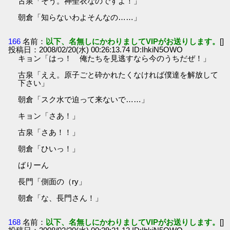
古泉「そう。神聖衣なのですよ！」
朝倉「知らないわよそんなの……」
166
名前：
以下、名無しにかわりましてVIPがお送りします。
[]
投稿日：2008/02/20(水) 00:26:13.74 ID:IhkiN5OWO
キョン「はっ！ 俺たちを見逃すなら今のうちだぜ！」
古泉「ええ。原子ごと砕かれたくなければ僕達を解放して
下さい」
朝倉「スク水で迫って来ないで……」
キョン「さあ！」
古泉「さあ！！」
朝倉「ひいっ！」
ばりーん
長門「側面の（ry」
朝倉「な、長門さん！」
168
名前：
以下、名無しにかわりましてVIPがお送りします。
[]