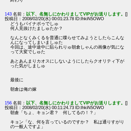
143
名前：
以下、名無しにかわりましてVIPがお送りします。
[]
投稿日：2008/02/20(水) 00:01:23.78 ID:IhkiN5OWO
どうもパイナポゥでしゅ
何人見抜けたましゅたか？
なんとなくみくるを普通に喋らせてみようとしたらこんな
んになってしまいましゅた
今回は、途中途中に貼られりゅ朝倉しゃんの画像が気にな
って大変でしゅた
あとあんまりカオスにしないようにしたらクオリティ下が
った気がしましゅ
最後に
朝倉は俺の嫁
156
名前：
以下、名無しにかわりましてVIPがお送りします。
[]
投稿日：2008/02/20(水) 00:11:24.73 ID:IhkiN5OWO
朝倉「ちょ、キョン君？ 何してるの！？」
キョン「な、何を言っているのですか？ 私は通りすがり
の一般人ですよ」