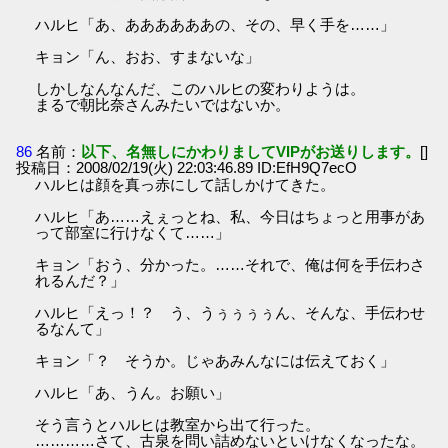
ハルヒ「あ、ああああああの、その、早く手を……」
キョン「ん、おお、すまないな」
しかしなんなんだ、このハルヒの変わりようは。
まるで朝比奈さんみたいではないか。
86
名前：
以下、名無しにかわりましてVIPがお送りします。
[]
投稿日：2008/02/19(火) 22:03:46.89 ID:EfH9Q7ecO
ハルヒは顔を真っ赤にして話しかけてきた。
ハルヒ「あ……えぇっとね、私、今日はちょっと用事があ
って部室に行けなくて……」
キョン「おう、分かった。……それで、俺は何を手伝わさ
れるんだ？」
ハルヒ「えっ！？ う、うぅぅぅぅん、そんな、手伝わせ
るなんて」
キョン「？ そうか。じゃあみんなには伝えておく」
ハルヒ「あ、うん。お願い」
そう言うとハルヒは教室から出て行った。
…………さて、古泉を問い詰めないといけなくなったな。