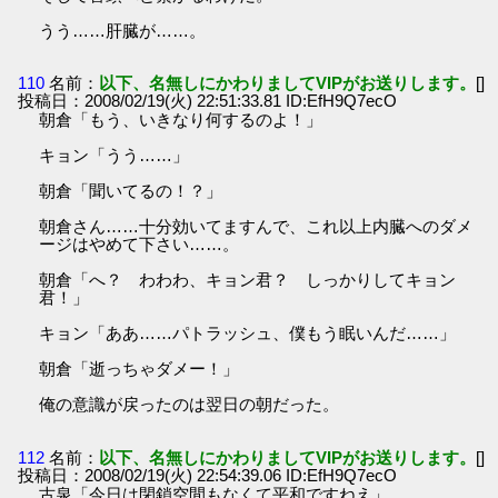
うう……肝臓が……。
110
名前：
以下、名無しにかわりましてVIPがお送りします。
[]
投稿日：2008/02/19(火) 22:51:33.81 ID:EfH9Q7ecO
朝倉「もう、いきなり何するのよ！」
キョン「うう……」
朝倉「聞いてるの！？」
朝倉さん……十分効いてますんで、これ以上内臓へのダメ
ージはやめて下さい……。
朝倉「へ？ わわわ、キョン君？ しっかりしてキョン
君！」
キョン「ああ……パトラッシュ、僕もう眠いんだ……」
朝倉「逝っちゃダメー！」
俺の意識が戻ったのは翌日の朝だった。
112
名前：
以下、名無しにかわりましてVIPがお送りします。
[]
投稿日：2008/02/19(火) 22:54:39.06 ID:EfH9Q7ecO
古泉「今日は閉鎖空間もなくて平和ですねえ」