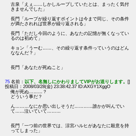
古泉「えぇ……しかしループしていたとは、まったく気付
きませんでした」
長門「ループが繰り返すポイントは今まで同じ、その条件
が満たされれば世界が繰り返される」
長門「ただし今回のように、あなたの記憶が無くなってい
るのは初めて」
キョン「うーむ……、その繰り返す条件っていうのはどん
ななんだ？」
長門「あなたが死ぬこと」
75
名前：
以下、名無しにかわりましてVIPがお送りします。
[]
投稿日：2008/03/28(金) 23:38:42.37 ID:AXGY1XggO
俺が死ぬ………？
どういう事だ？
ん………なにか思い出しそうだ…………誰かが叫んでい
て……泣いていて………
長門「一つ前の世界では、涼宮ハルヒがあなたに殺意を持
ってしまった」