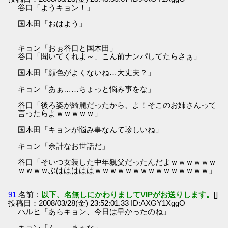
谷口「ようキョン！」
国木田「おはよう」
キョン「おぉ谷口と国木田」
谷口「聞いてくれよ～、こん前ナンパしてたらさぁ」
国木田「顔色がよくないね…大丈夫？」
キョン「あぁ……ちょっと悩み事をな」
谷口「後ろ姿が綺麗だったから、よ！そこのお姉さんって
言ったらよｗｗｗｗｗ」
国木田「キョンが悩み事なんて珍しいね」
キョン「余計なお世話だ」
谷口「そいつ女装した中年親父だったんだよｗｗｗｗｗｗ
ｗｗｗｗぶはははははｗｗｗｗｗｗｗｗｗｗｗｗｗｗｗ」
91
名前：
以下、名無しにかわりましてVIPがお送りします。
[]
投稿日：2008/03/28(金) 23:52:01.33 ID:AXGY1XggO
ハルヒ「あらキョン、今日は早かったのね」
キョン「ん……まぁな」