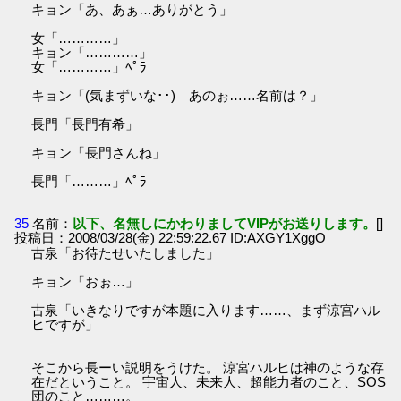
キョン「あ、あぁ…ありがとう」
女「…………」
キョン「…………」
女「…………」ﾍﾟﾗ
キョン「(気まずいな･･) あのぉ……名前は？」
長門「長門有希」
キョン「長門さんね」
長門「………」ﾍﾟﾗ
35
名前：
以下、名無しにかわりましてVIPがお送りします。
[]
投稿日：2008/03/28(金) 22:59:22.67 ID:AXGY1XggO
古泉「お待たせいたしました」
キョン「おぉ…」
古泉「いきなりですが本題に入ります……、まず涼宮ハル
ヒですが」
そこから長ーい説明をうけた。 涼宮ハルヒは神のような存
在だということ。 宇宙人、未来人、超能力者のこと、SOS
団のこと………。