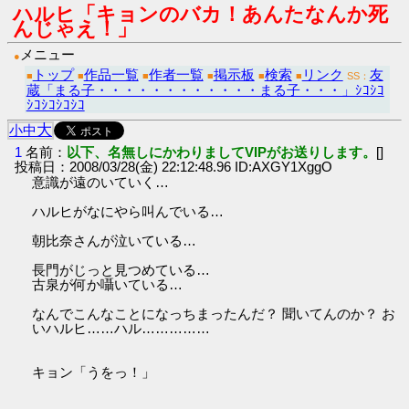
ハルヒ「キョンのバカ！あんたなんか死
んじゃえ！」
メニュー
●
トップ
作品一覧
作者一覧
掲示板
検索
リンク
友
■
■
■
■
■
■
SS：
蔵「まる子・・・・・・・・・・・・まる子・・・」ｼｺｼｺ
ｼｺｼｺｼｺｼｺ
大
小
中
1
名前：
以下、名無しにかわりましてVIPがお送りします。
[]
投稿日：2008/03/28(金) 22:12:48.96 ID:AXGY1XggO
意識が遠のいていく…
ハルヒがなにやら叫んでいる…
朝比奈さんが泣いている…
長門がじっと見つめている…
古泉が何か囁いている…
なんでこんなことになっちまったんだ？ 聞いてんのか？ お
いハルヒ……ハル……………
キョン「うをっ！」