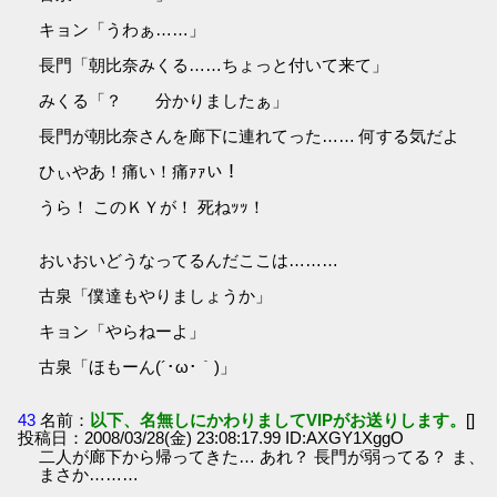
キョン「うわぁ……」
長門「朝比奈みくる……ちょっと付いて来て」
みくる「？ 分かりましたぁ」
長門が朝比奈さんを廊下に連れてった…… 何する気だよ
ひぃやあ！痛い！痛ｧｧい！
うら！ このＫＹが！ 死ねｯｯ！
おいおいどうなってるんだここは………
古泉「僕達もやりましょうか」
キョン「やらねーよ」
古泉「ほもーん(´･ω･｀)」
43
名前：
以下、名無しにかわりましてVIPがお送りします。
[]
投稿日：2008/03/28(金) 23:08:17.99 ID:AXGY1XggO
二人が廊下から帰ってきた… あれ？ 長門が弱ってる？ ま、
まさか………