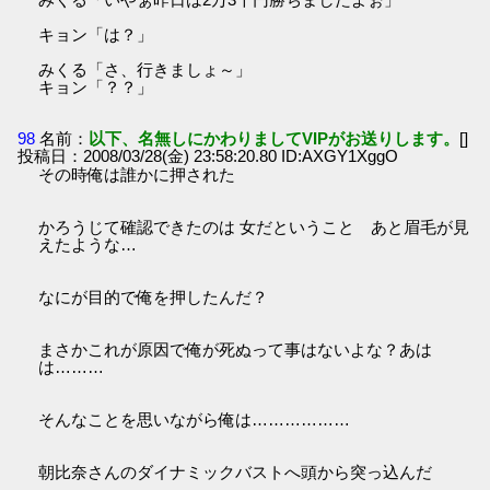
キョン「は？」
みくる「さ、行きましょ～」
キョン「？？」
98
名前：
以下、名無しにかわりましてVIPがお送りします。
[]
投稿日：2008/03/28(金) 23:58:20.80 ID:AXGY1XggO
その時俺は誰かに押された
かろうじて確認できたのは 女だということ あと眉毛が見
えたような…
なにが目的で俺を押したんだ？
まさかこれが原因で俺が死ぬって事はないよな？あは
は………
そんなことを思いながら俺は………………
朝比奈さんのダイナミックバストへ頭から突っ込んだ