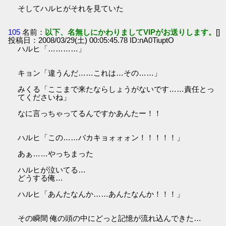
そしてハルヒがそれを見ていた
105
名前：
以下、名無しにかわりましてVIPがお送りします。
[]
投稿日：2008/03/29(土) 00:05:45.78 ID:nA0TiuptO
ハルヒ「…………」
キョン「違うんだ……これは…その……」
みくる「ここまで来たならしょうがないです……責任とっ
てくださいね」
なに言っちゃってるんですかあんたー！！
ハルヒ「この……バカキョォォォン！！！！！」
あぁ……やっちまった
ハルヒが泣いてる…
どうする俺…
ハルヒ「あんたなんか……あんたなんか！！！」
その瞬間 俺の頭の中にどっと記憶が流れ込んできた…