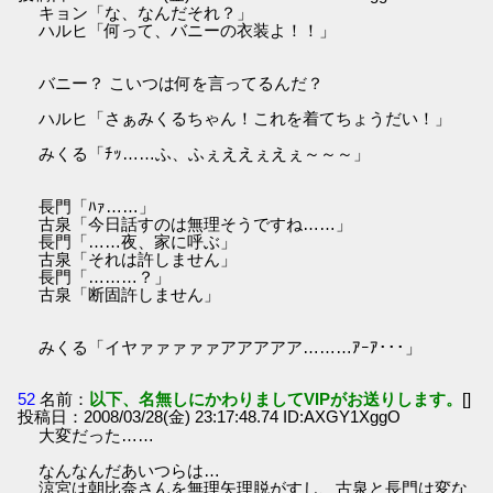
キョン「な、なんだそれ？」
ハルヒ「何って、バニーの衣装よ！！」
バニー？ こいつは何を言ってるんだ？
ハルヒ「さぁみくるちゃん！これを着てちょうだい！」
みくる「ﾁｯ……ふ、ふぇええぇえぇ～～～」
長門「ﾊｧ……」
古泉「今日話すのは無理そうですね……」
長門「……夜、家に呼ぶ」
古泉「それは許しません」
長門「………？」
古泉「断固許しません」
みくる「イヤァァァァァアアアアア………ｱｰｱ･･･」
52
名前：
以下、名無しにかわりましてVIPがお送りします。
[]
投稿日：2008/03/28(金) 23:17:48.74 ID:AXGY1XggO
大変だった……
なんなんだあいつらは…
涼宮は朝比奈さんを無理矢理脱がすし、古泉と長門は変な