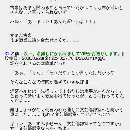
古泉はあまり関わるなと言っていたが…こうも席が近いと
そんなこと言ってられないぞ
ハルヒ「あ、キョン！あんた遅いわよ！！」
すまん古泉
まぁ適当に話を合わせとくか………
31
名前：
以下、名無しにかわりましてVIPがお送りします。
[]
投稿日：2008/03/28(金) 22:48:27.76 ID:AXGY1XggO
話を合わせるのは簡単だった
「あぁ」「うん」「そうだな」とか言うだけだからな
そんなこんなで時間が過ぎていき放課後……
涼宮ハルヒは「先行ってて！あたしは用事があるから！」
と言って勢いよく教室を出て行ったが、どこに行ってて な
んだよ……
俺はしょうがなく朝言われた通りに文芸部部室へと向かう
事にした……… あれ？文芸部部室ってどこだっけ？
キョン「あ、すみませーん 文芸部部室ってどこですか」
女「文芸部部室ならあっちよ」