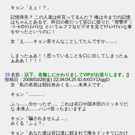
キョン「えぇ！？」
記憶喪失？ この人達は何言ってるんだ？ 俺は今までの記憶
はちゃんとあるぞ、昨日の夜だって谷口に借りた『突撃!ﾎﾟﾆ
ｰﾃｰﾙのｸﾗｽﾒｲﾄ!』というムフフなビデオを見てｹﾁｮﾝｹﾁｮﾝな事
をやったというのに！
女「え……キョン君そんなことしてたんですか……」
しまったぁあ！！思っていることを口に出してしまったぁ
ぁああ！！！！
19
名前：
以下、名無しにかわりましてVIPがお送りします。
[]
投稿日：2008/03/28(金) 22:34:04.25 ID:AXGY1XggO
女「私の名前は朝比奈みくる……未来人です」
キョン「………」
ふっ……分かったぞ…。これは谷口や国木田のドッキリだ
な 未来人……ハンｯ笑っちまいますよ
キョン「騙されませんよ…」
みくる「ふぇ？」
キョン「あなた達は谷口達に頼まれて俺をドッキリにかけ