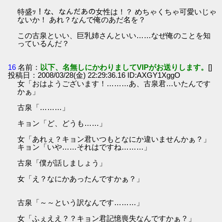
特盛ｯ！な、なんだあの女性は！？ めちゃくちゃ可愛いじゃ
ないか！ あれ？なんで俺のあだ名を？
この古泉といい、巨乳姉さんといい……なぜ俺のことを知
っているんだ？
16
名前：
以下、名無しにかわりましてVIPがお送りします。
[]
投稿日：2008/03/28(金) 22:29:36.16 ID:AXGY1XggO
女「おはようございます！………あ、古泉君…いたんです
かぁ」
古泉「………」
キョン「ど、どうも……」
女「あれぇ？キョン君いつもとなにか違いませんかぁ？」
キョン「いや……それはですね………」
古泉「僕が話しましょう」
女「え？なにかあったんですかぁ？」
古泉「～～という訳なんです………」
女「ふぇええ？？キョン君記憶喪失なんですかぁ？」