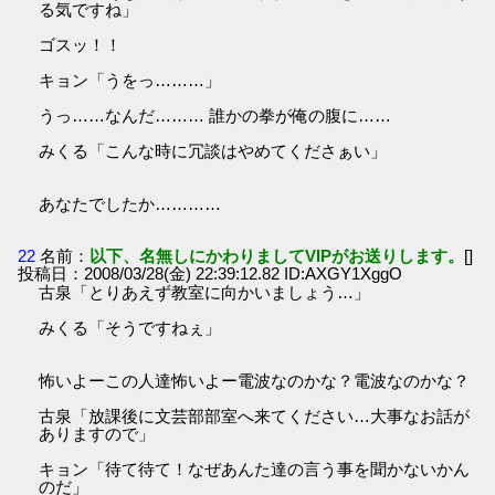
る気ですね」
ゴスッ！！
キョン「うをっ………」
うっ……なんだ……… 誰かの拳が俺の腹に……
みくる「こんな時に冗談はやめてくださぁい」
あなたでしたか…………
22
名前：
以下、名無しにかわりましてVIPがお送りします。
[]
投稿日：2008/03/28(金) 22:39:12.82 ID:AXGY1XggO
古泉「とりあえず教室に向かいましょう…」
みくる「そうですねぇ」
怖いよーこの人達怖いよー電波なのかな？電波なのかな？
古泉「放課後に文芸部部室へ来てください…大事なお話が
ありますので」
キョン「待て待て！なぜあんた達の言う事を聞かないかん
のだ」