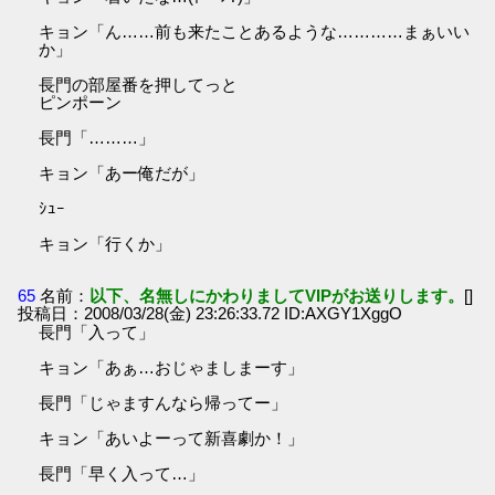
キョン「ん……前も来たことあるような…………まぁいい
か」
長門の部屋番を押してっと
ピンポーン
長門「………」
キョン「あー俺だが」
ｼｭｰ
キョン「行くか」
65
名前：
以下、名無しにかわりましてVIPがお送りします。
[]
投稿日：2008/03/28(金) 23:26:33.72 ID:AXGY1XggO
長門「入って」
キョン「あぁ…おじゃましまーす」
長門「じゃますんなら帰ってー」
キョン「あいよーって新喜劇か！」
長門「早く入って…」