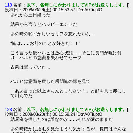
118
名前：
以下、名無しにかわりましてVIPがお送りします。
[]
投稿日：2008/03/29(土) 00:15:53.57 ID:nA0TiuptO
あれから三日経った
結果から言うとハッピーエンドだ
あの時の恥ずかしいセリフを忘れたいな…
“俺は……お前のことが好きだ！！”
こう言った後ハルヒは放心状態……そこに長門が駆け付
け、ハルヒの意識を失わせてセーフ
古泉は踊っていた…
ハルヒは意識を戻した瞬間俺の顔を見て
「ああ言った以上きちんとしなさい！」と顔を真っ赤にし
て叫んでた
123
名前：
以下、名無しにかわりましてVIPがお送りします。
[]
投稿日：2008/03/29(土) 00:19:58.24 ID:nA0TiuptO
結局俺を押したのは誰なのか……それが謎のままだ
あの時確かに眉毛を見たような気がするが、長門はそんな