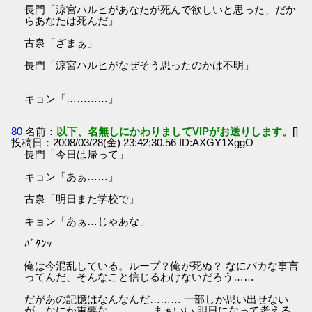
長門「涼宮ハルヒがあなたが死んで欲しいと思った、だか
らあなたは死んだ」
古泉「ざまぁ」
長門「涼宮ハルヒがなぜそう思ったのかは不明」
キョン「…………」
80
名前：
以下、名無しにかわりましてVIPがお送りします。
[]
投稿日：2008/03/28(金) 23:42:30.56 ID:AXGY1XggO
長門「今日は帰って」
キョン「あぁ……」
古泉「明日また学校で」
キョン「あぁ…じゃあな」
ﾊﾞﾀﾝｯ
俺は今混乱している。ループ？俺が死ぬ？ なにバカな事言
ってんだ、そんなこと信じるわけないだろう……
だがあの記憶はなんなんだ……… 一部しか思い出せない
が、なにか重要な………… まぁいい 明日になって考える