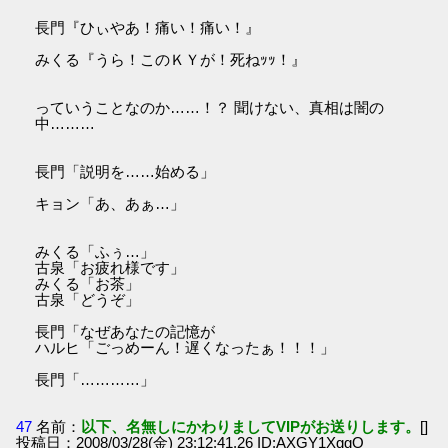
長門『ひぃやあ！痛い！痛い！』
みくる『うら！このＫＹが！死ねｯｯ！』
っていうことなのか……！？ 聞けない、真相は闇の
中………
長門「説明を……始める」
キョン「あ、あぁ…」
みくる「ふぅ…」
古泉「お疲れ様です」
みくる「お茶」
古泉「どうぞ」
長門「なぜあなたの記憶が
ハルヒ「ごっめーん！遅くなったぁ！！！」
長門「…………」
47
名前：
以下、名無しにかわりましてVIPがお送りします。
[]
投稿日：2008/03/28(金) 23:12:41.26 ID:AXGY1XggO