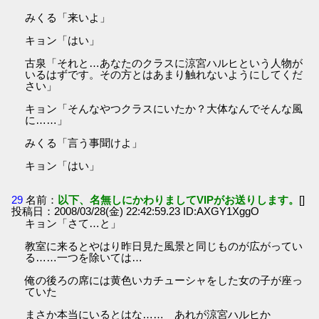
みくる「来いよ」
キョン「はい」
古泉「それと…あなたのクラスに涼宮ハルヒという人物が
いるはずです。その方とはあまり触れないようにしてくだ
さい」
キョン「そんなやつクラスにいたか？大体なんでそんな風
に……」
みくる「言う事聞けよ」
キョン「はい」
29
名前：
以下、名無しにかわりましてVIPがお送りします。
[]
投稿日：2008/03/28(金) 22:42:59.23 ID:AXGY1XggO
キョン「さて…と」
教室に来るとやはり昨日見た風景と同じものが広がってい
る……一つを除いては…
俺の後ろの席には黄色いカチューシャをした女の子が座っ
ていた
まさか本当にいるとはな…… あれが涼宮ハルヒか