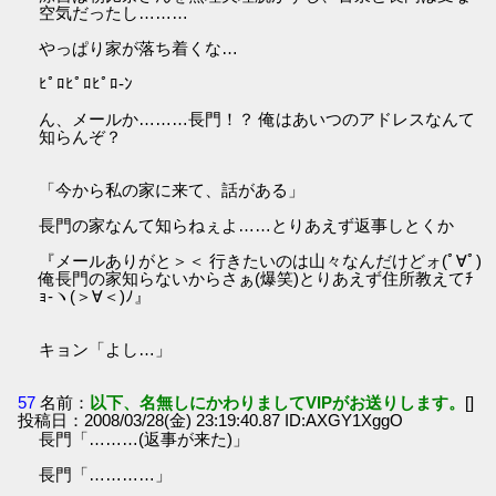
空気だったし………
やっぱり家が落ち着くな…
ﾋﾟﾛﾋﾟﾛﾋﾟﾛ-ﾝ
ん、メールか………長門！？ 俺はあいつのアドレスなんて
知らんぞ？
「今から私の家に来て、話がある」
長門の家なんて知らねぇよ……とりあえず返事しとくか
『メールありがと＞＜ 行きたいのは山々なんだけどォ(ﾟ∀ﾟ)
俺長門の家知らないからさぁ(爆笑)とりあえず住所教えてﾁ
ｮ-ヽ(＞∀＜)ﾉ』
キョン「よし…」
57
名前：
以下、名無しにかわりましてVIPがお送りします。
[]
投稿日：2008/03/28(金) 23:19:40.87 ID:AXGY1XggO
長門「………(返事が来た)」
長門「…………」