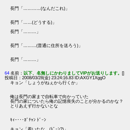
長門「…………(なんだこれ)」
長門「……(どうする)」
長門「………」
長門「………(普通に住所を送ろう)」
長門「………」
64
名前：
以下、名無しにかわりましてVIPがお送りします。
[]
投稿日：2008/03/28(金) 23:24:16.83 ID:AXGY1XggO
キョン「しょうがねぇから行くか」
俺は長門の家まで自転車で向かっていた
長門の家についたら俺の記憶喪失のことが分かるのかな？
とりあえず行かないとな
ｷｨｰ･･･ｶﾞﾁｬﾝ ﾄﾞｰﾝ
キョン「着いたな…(ﾄﾞｰﾝ?)」