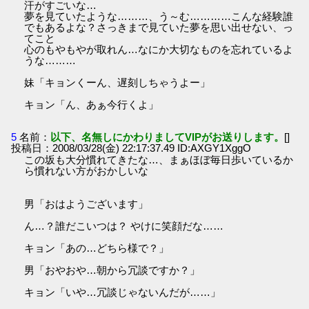
汗がすごいな…
夢を見ていたような………、う～む…………こんな経験誰
でもあるよな？さっきまで見ていた夢を思い出せない、っ
てこと
心のもやもやが取れん…なにか大切なものを忘れているよ
うな………
妹「キョンくーん、遅刻しちゃうよー」
キョン「ん、あぁ今行くよ」
5
名前：
以下、名無しにかわりましてVIPがお送りします。
[]
投稿日：2008/03/28(金) 22:17:37.49 ID:AXGY1XggO
この坂も大分慣れてきたな…、まぁほぼ毎日歩いているか
ら慣れない方がおかしいな
男「おはようございます」
ん…？誰だこいつは？ やけに笑顔だな……
キョン「あの…どちら様で？」
男「おやおや…朝から冗談ですか？」
キョン「いや…冗談じゃないんだが……」