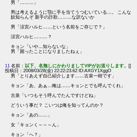
男「………」
男は考えるように顎に手を当てうつむいている…。 こんな
奴知らんぞ 新手の詐欺………な訳ないか
男「涼宮ハルヒ……という名前をご存じで？」
涼宮ハルヒ………？
キョン「いや…知らないな」
男「困ったことになりましたねぇ」
11
名前：
以下、名無しにかわりましてVIPがお送りします。
[]
投稿日：2008/03/28(金) 22:22:23.62 ID:AXGY1XggO
男「とりあえず自己紹介します……古泉一樹です」
キョン「あ、あぁ…俺は……キョンとでも呼んでくれ」
古泉「いつもそう呼んでたんですけどね」
どういう事だ？ こいつは俺を知ってんのか？
キョン「あの……」
女「キョンく～～～ん」
キョン「へ？」