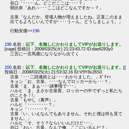
谷口「･････ん。どこだここは････？」
朝比奈「あれ～･･･ここはどこなんですか～？」
古泉「なんだか。登場人物が増えましたね。正直このまま
出てもよろしいんですが････う～ん。どうしましょう。」
行動安価
>>196
196
名前：
以下、名無しにかわりましてVIPがお送りします。
[sage] 投稿日：2008/03/25(火) 21:23:43.72 ID:dae6283y0
三言に一言馬鹿になりながら出てく
200
名前：
以下、名無しにかわりましてVIPがお送りします。
[]
投稿日：2008/03/25(火) 21:53:32.16 ID:V9Y8x26S0
古泉「･･･二回連続とは････わかりました。」ｶﾞﾁｬｯ
キョン「お、古泉。････なんでロッカーから･･･？」
古泉「ま、まぁ････諸事情で･･･」
ハルヒ「ま、まさか古泉君。ロッカーの中でずっと私たち
のことを！!」
古泉「もやし（裏声）」
ハルヒ「･････････？」
キョン「･･･････？」
古泉「い、いえなんでもありません。それと僕は何も見て
ません。」
ハルヒ「そ、そう？ならいいんだけど･･･」
谷口「おい、古泉。なんで俺、ここにいるんだ？」