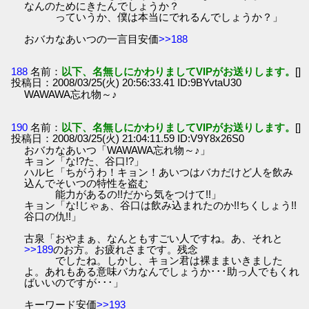
なんのためにきたんでしょうか？
っていうか、僕は本当にでれるんでしょうか？」
おバカなあいつの一言目安価
>>188
188
名前：
以下、名無しにかわりましてVIPがお送りします。
[]
投稿日：2008/03/25(火) 20:56:33.41 ID:9BYvtaU30
WAWAWA忘れ物～♪
190
名前：
以下、名無しにかわりましてVIPがお送りします。
[]
投稿日：2008/03/25(火) 21:04:11.59 ID:V9Y8x26S0
おバカなあいつ「WAWAWA忘れ物～♪」
キョン「な!?た、谷口!?」
ハルヒ「ちがうわ！キョン！あいつはバカだけど人を飲み
込んでそいつの特性を盗む
能力があるの!!だから気をつけて!!」
キョン「な!じゃぁ、谷口は飲み込まれたのか!!ちくしょう!!
谷口の仇!!」
古泉「おやまぁ、なんともすごい人ですね。あ、それと
>>189
のお方。お疲れさまです。残念
でしたね。しかし、キョン君は裸ままいきました
よ。あれもある意味バカなんでしょうか･･･助っ人でもくれ
ばいいのですが･･･」
キーワード安価
>>193