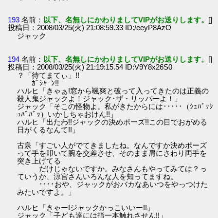
193
名前：
以下、名無しにかわりましてVIPがお送りします。
[]
投稿日：2008/03/25(火) 21:08:59.33 ID:/eeyP8AzO
ジャック
194
名前：
以下、名無しにかわりましてVIPがお送りします。
[]
投稿日：2008/03/25(火) 21:19:15.54 ID:V9Y8x26S0
？「待てまてぃ」!!
ｶﾞｼｬｰﾝ!!
ハルヒ「きゃぁ!窓から颯爽と破って入ってきたのは正義の
殺人鬼ジャックよ！ジャック･ザ・リッパーよ！」
ジャック「そこの怪物よ。私がきたからには･････（ｼｭﾊﾞｯｼ
ｭﾊﾞﾊﾞｯ）いかしちゃおけん!!」
ハルヒ「出たわ!!ジャックの決めポーズ!!この目でおがめる
日がくるなんて!!」
古泉「すごい人がでてきましたね。なんですか決めポーズ
って手を叩いて腕を交差させ、そのまま肩にさわり両手を
突き上げてる
だけじゃないですか。みなさんもやってみては？っ
ていうか、涼宮さんいろんな人を知ってますね。
････おや、ジャックがおバカなあいつをやっつけた
みたいですよ。」
ハルヒ「きゃー!ジャックかっこいいー!!」
ジャック「子ども達には指一本触れさせん!!」