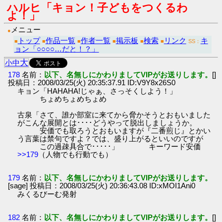
ハルヒ「キョン！子どもをつくるわ
よ！」
メニュー
●
トップ
作品一覧
作者一覧
掲示板
検索
リンク
キ
■
■
■
■
■
■
SS：
ョン「○○○○…だと！？」
大
小
中
178
名前：
以下、名無しにかわりましてVIPがお送りします。
[]
投稿日：2008/03/25(火) 20:35:37.91 ID:V9Y8x26S0
キョン「HAHAHA!じゃぁ、さっそくしよう！」
ちょめちょめちょめ
古泉「さて、誰か部室に来てから脅かそうとおもいました
がこんな展開とは････どうやって脱出しましょうか。
安価でも取ろうとおもいますが『二番煎じ』とかい
う言葉は禁句ですよ？では、盛り上がるといいのですが
この過疎具合で･････」 キーワード安価
>>179
（人物でも行動でも）
179
名前：
以下、名無しにかわりましてVIPがお送りします。
[sage] 投稿日：2008/03/25(火) 20:36:43.08 ID:xMOI1Ani0
みくるびーむ発射
182
名前：
以下、名無しにかわりましてVIPがお送りします。
[]