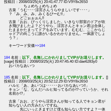
投稿日：2008/03/25(火) 20:41:47.77 ID:V9Y8x26S0
ちょめちょめちょめ
古泉「うむ････涼宮さんうらやましいです････」
？「み、み、み、みくるびーむ!!」
どごぉぉぉん!!
古泉「おお、びっくりしました。いきなり部室のドアが吹
き飛びましたよ？どうやら、涼宮さんとキョン君は合体し
たままかたまってドアをみています。むむむ、ここからじ
ゃドアの向こうに誰がいるかわかりません。一体誰でしょ
う？」
キーワード安価
>>184
184
名前：
以下、名無しにかわりましてVIPがお送りします。
[sage] 投稿日：2008/03/25(火) 20:47:45.40 ID:dae6283y0
おバカなあいつ
185
名前：
以下、名無しにかわりましてVIPがお送りします。
[]
投稿日：2008/03/25(火) 20:52:12.29 ID:V9Y8x26S0
ハルヒ「あ、あいつは･･････おバカなあいつ!!」
キョン「な、なんだハルヒ知ってるのか!?っていうか、それ
名前か!?」
古泉「おお、どうやら涼宮さんが知ってる人でキョン君が
知らない人の方みたいですね。
先にいっときますけど僕も知らない方ですよ？一体