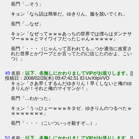
長門「…そう」
キョン「なら話は簡単だ。ゆきりん、服を脱いでくれ」
長門「…なぜ」
キョン「なぜってｗｗｗあっちの世界では僕らはダンナサ
マーｗｗｗとマイワイフだったじゃんｗｗｗｗｗ」
長門「・・・（じゃんって言われても…つか適当に改変さ
れた世界とかワープとか言ってたのに信じたのかよ、こい
つ）」
49
名前：
以下、名無しにかわりましてVIPがお送りします。
[]
投稿日：2008/02/28(木) 09:47:42.51 ID:UvXtIpVVO
キョン「さあ早くするんだゆきりん！早くしないと俺のゆ
きりんが！それと俺のマイサンが！」
長門「…わかった」
キョン「うっひょーｗｗｗキタゼ、ゆきりんのつるぺたｗ
ｗｗｗｗｗｗｗ」
長門「・・・（こいついっそ殺すぞ…）」
52
名前：
以下、名無しにかわりましてVIPがお送りします。
[]