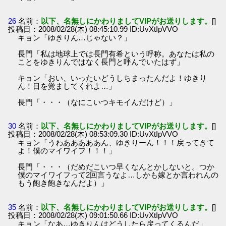
26
名前：
以下、名無しにかわりましてVIPがお送りします。
[]
投稿日：2008/02/28(木) 08:45:10.99 ID:UvXtIpVVO
キョン「ゆきりん…じゃない？」
長門「私は地球上では長門有希という呼称。あなたは私の
ことをゆきりんではなく長門と呼んでいたはず」
キョン「おい、いったいどうしちまったんだよ！ゆきり
ん！目を覚ましてくれよ…」
長門「・・・（なにこいつキモイんだけど）」
30
名前：
以下、名無しにかわりましてVIPがお送りします。
[]
投稿日：2008/02/28(木) 08:53:09.30 ID:UvXtIpVVO
キョン「うわあああああん、ゆきりーん！！！戻ってきて
よ！僕のマイワイフ！！！」
長門「・・・（だめだこいつ早くなんとかしないと。つか
僕のマイワイフって2回言うなよ…しかも嫁とか言われんの
もう飽き飽きなんだよ）」
35
名前：
以下、名無しにかわりましてVIPがお送りします。
[]
投稿日：2008/02/28(木) 09:01:50.66 ID:UvXtIpVVO
キョン「なあ…ゆきりんはどうしたら戻ってくるんだ」