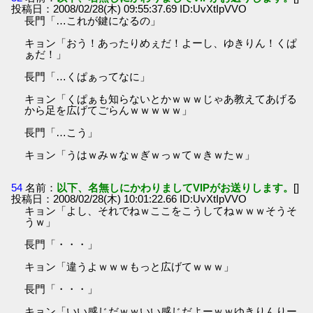
投稿日：2008/02/28(木) 09:55:37.69 ID:UvXtIpVVO
長門「…これが鍵になるの」
キョン「おう！あったりめぇだ！よーし、ゆきりん！くぱ
ぁだ！」
長門「…くぱぁってなに」
キョン「くぱぁも知らないとかｗｗｗじゃあ教えてあげる
から足を広げてごらんｗｗｗｗｗ」
長門「…こう」
キョン「うはｗみｗなｗぎｗっｗてｗきｗたｗ」
54
名前：
以下、名無しにかわりましてVIPがお送りします。
[]
投稿日：2008/02/28(木) 10:01:22.66 ID:UvXtIpVVO
キョン「よし、それでねｗここをこうしてねｗｗｗそうそ
うｗ」
長門「・・・」
キョン「違うよｗｗｗもっと広げてｗｗｗ」
長門「・・・」
キョン「いい感じだｗｗいい感じだよーｗｗゆきりんりー