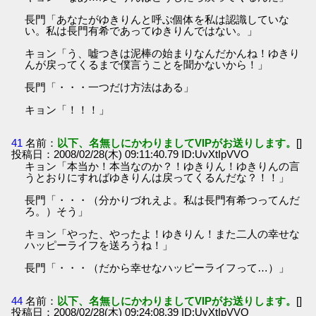
長門「あなたがゆきりんと呼ぶ個体を私は認識していな
い。私は長門有希であってゆきりんではない。」
キョン「う、嘘つきは泥棒の始まりなんだかんね！ゆきり
んが戻ってくるまで僕言うことを聞かないから！」
長門「・・・一つだけ方法はある」
キョン「！！！」
41
名前：
以下、名無しにかわりましてVIPがお送りします。
[]
投稿日：2008/02/28(木) 09:11:40.79 ID:UvXtIpVVO
キョン「本当か！本当なのか？！ゆきりん！ゆきりんの言
うとおりにすればゆきりんは戻ってくるんだな？！！」
長門「・・・（分かりづれえよ。私は長門有希つってんだ
ろ。）そう」
キョン「やった、やったよ！ゆきりん！また二人の幸せな
ハッピーライフを送ろうね！」
長門「・・・（だから幸せなハッピーライフって…）」
44
名前：
以下、名無しにかわりましてVIPがお送りします。
[]
投稿日：2008/02/28(木) 09:24:08.39 ID:UvXtIpVVO