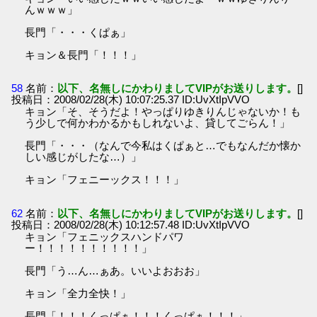
んｗｗｗ」
長門「・・・くぱぁ」
キョン＆長門「！！！」
58
名前：
以下、名無しにかわりましてVIPがお送りします。
[]
投稿日：2008/02/28(木) 10:07:25.37 ID:UvXtIpVVO
キョン「そ、そうだよ！やっぱりゆきりんじゃないか！も
う少しで何かわかるかもしれないよ、貸してごらん！」
長門「・・・（なんで今私はくぱぁと…でもなんだか懐か
しい感じがしたな…）」
キョン「フェニーックス！！！」
62
名前：
以下、名無しにかわりましてVIPがお送りします。
[]
投稿日：2008/02/28(木) 10:12:57.48 ID:UvXtIpVVO
キョン「フェニックスハンドパワ
ー！！！！！！！！！！」
長門「う…ん…ぁあ。いいよおおお」
キョン「全力全快！」
長門「！！！くっぱぁ！！！くっぱぁ！！！」