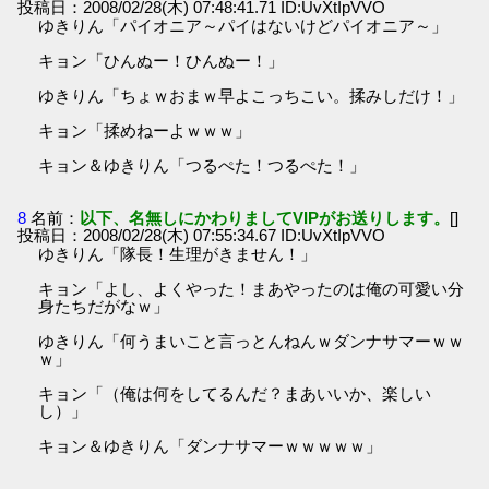
投稿日：2008/02/28(木) 07:48:41.71 ID:UvXtIpVVO
ゆきりん「パイオニア～パイはないけどパイオニア～」
キョン「ひんぬー！ひんぬー！」
ゆきりん「ちょｗおまｗ早よこっちこい。揉みしだけ！」
キョン「揉めねーよｗｗｗ」
キョン＆ゆきりん「つるぺた！つるぺた！」
8
名前：
以下、名無しにかわりましてVIPがお送りします。
[]
投稿日：2008/02/28(木) 07:55:34.67 ID:UvXtIpVVO
ゆきりん「隊長！生理がきません！」
キョン「よし、よくやった！まあやったのは俺の可愛い分
身たちだがなｗ」
ゆきりん「何うまいこと言っとんねんｗダンナサマーｗｗ
ｗ」
キョン「（俺は何をしてるんだ？まあいいか、楽しい
し）」
キョン＆ゆきりん「ダンナサマーｗｗｗｗｗ」