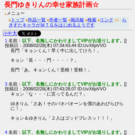
長門ゆきりんの幸せ家族計画☆
メニュー
●
トップ
作品一覧
作者一覧
掲示板
検索
リンク
ら
■
■
■
■
■
■
SS：
きすたキャラがＭＴＧをはじめるようです
大
小
中
1
名前：
以下、名無しにかわりましてVIPがお送りします。
[]
投稿日：2008/02/28(木) 07:34:43.44 ID:UvXtIpVVO
長門「キョンくん！早く中に出してけろ！」
キョン「長・・・門・・・・？」
長門「あ、キョンくん！受精！受精！」
3
名前：
以下、名無しにかわりましてVIPがお送りします。
[]
投稿日：2008/02/28(木) 07:43:28.07 ID:UvXtIpVVO
キョン「な・・・に言ってるんだ？」
ゆきりん「さあ！そのパオパオーンを僕のあわびらびら
に！」
キョン＆ゆきりん「２人はゴッドブレスッ！！！」
4
名前：
以下、名無しにかわりましてVIPがお送りします。
[]