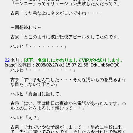
『テンコー』ってイリュージョン失敗したんだって？」
古泉「また急な上にネタが古いですね・・・」
～回想終わり～
古泉「とこのように彼は転校アピールをしてたのです」
ハルヒ「・・・・・・・・」
22
名前：
以下、名無しにかわりましてVIPがお送りします。
[sage] 投稿日：2008/02/27(水) 15:07:21.68 ID:kUnb5aCQ0
ハルヒ「・・・・・・・・・・」
古泉「すいませんでした・・・そんな汚いものを見るよう
な目をしないで下さい」
ハルヒ「真面目に話して」
古泉「はい。実は昨日の夜彼から電話があったんです。ハ
ルヒのことをよろしく頼むって・・」
ハルヒ「え？」
古泉「それでいやな予感がしまして・・早めに学校に来
て、先生に聞いてみたんです。そしたら今日付けで転校す