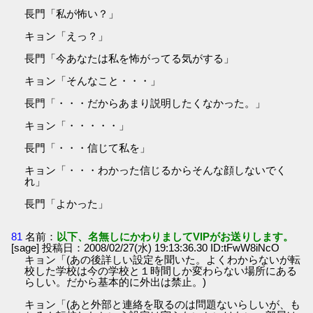
長門「私が怖い？」
キョン「えっ？」
長門「今あなたは私を怖がってる気がする」
キョン「そんなこと・・・」
長門「・・・だからあまり説明したくなかった。」
キョン「・・・・・」
長門「・・・信じて私を」
キョン「・・・わかった信じるからそんな顔しないでく
れ」
長門「よかった」
81
名前：
以下、名無しにかわりましてVIPがお送りします。
[sage] 投稿日：2008/02/27(水) 19:13:36.30 ID:tFwW8iNcO
キョン「(あの後詳しい設定を聞いた。よくわからないが転
校した学校は今の学校と１時間しか変わらない場所にある
らしい。だから基本的に外出は禁止。)
キョン「(あと外部と連絡を取るのは問題ないらしいが、も