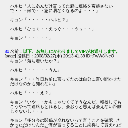
ハルヒ「人にあんだけ言ってた癖に連絡を寄越さない
で・・・何で・・急に居なくなるのよ・・・」
キョン「・・・・・ハルヒ？」
ハルヒ「ひっぐ・・えっぐ・・・うぅ・・」
キョン「・・・・・」
89
名前：
以下、名無しにかわりましてVIPがお送りします。
[sage] 投稿日：2008/02/27(水) 20:13:41.38 ID:tFwW8iNcO
キョン「落ち着いたか？」
ハルヒ「・・・・・うん」
キョン「・・昨日お前に言ってたのは自分に言い聞かせた
だけなのかも知れない」
ハルヒ「・・・え？」
キョン「いや・・かもじゃなくてそうなんだ。転校しても
こうやって連絡もとれるし、会おうと思えば会えない距離
じゃないし・・」
キョン「多分今の関係が崩れないって言うことを確認した
かっただけなんだ。俺が言ってることに納得して貰えれば