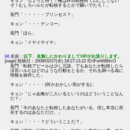
キョン「ちょっと待て！俺は昨日転校何て口にしてない
ぞ！むしろハルヒが転校するとかで騒いでたろ！」
長門「・・・・・プリンセス？」
キョン「・・・テンコー」
長門「ほら」
キョン「イヤイヤイヤ」
68
名前：
以下、名無しにかわりましてVIPがお送りします。
[sage] 投稿日：2008/02/27(水) 18:27:13.22 ID:tFwW8iNcO
長門「転校アピールは少し冗談。でもあなたが転校したら
涼宮ハルヒはどのような行動をとるか、それを調べる為に
情報を操作した」
キョン「・・・・(何かおかしい気がする)」
キョン「じゃあ俺が二人いるというのはどういうことなん
だ？」
長門「今のあなたと転校したあなたがいる。但し本当に存
在するのはあなただけ。」
キョン「・・・？どういうことだ？」