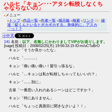
ハルヒ「キョン･･･アタシ転校しなくち
ゃならないの」
メニュー
●
トップ
作品一覧
作者一覧
掲示板
検索
リンク
綾
■
■
■
■
■
■
SS：
波「碇くんといるとポカポカする。身体的に」アスカ
「っ！？
大
小
中
141
名前：
以下、名無しにかわりましてVIPがお送りします。
[sage] 投稿日：2008/02/25(月) 19:56:33.15 ID:m/uCTuBrO
キョン「そうか良かったな」
ハルヒ「………」
キョン「痛い痛い痛い！髪引っ張るな」
ハルヒ「…キョンは私が転校しちゃってもいいの？」
キョン「……別に」
古泉「一番思い入れのあるシーンはどこですか？」
キョン「特にありません」
ハルヒ「ちょっと真面目に聞きなさいよ！！」