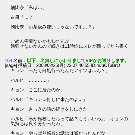
朝比奈「私は…」
古泉「…？」
朝比奈「お茶汲み嫌いじゃないですよ？」
ごめん需要ないかも知れんが
勉強せないかんので続きは11時位にスレが残ってたら書く
164
名前：
以下、名無しにかわりましてVIPがお送りします。
[sage] 投稿日：2008/02/25(月) 22:07:40.55 ID:m/uCTuBrO
キョン「ったく何処行ったんだアイツは…ん？」
ハルヒ「…………」
キョン「ここに居たのか」
ハルヒ「キョン…何しに来たのよ…」
キョン「さっきの話の続きをしにきた」
ハルヒ「私が転校したらって話？もういいわよ…キョンの
気持ちは良く分かったわ」
キョン「やっぱり転校の話はは嘘だったんだな」