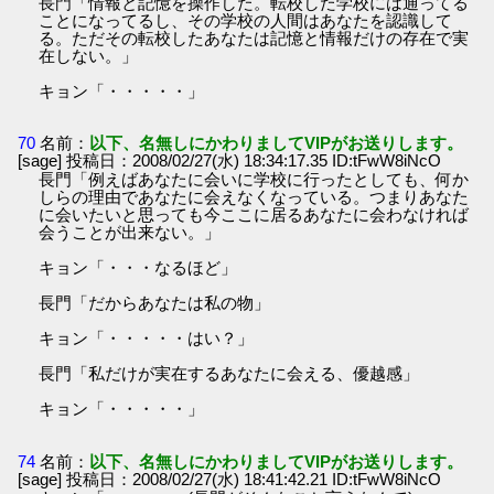
長門「情報と記憶を操作した。転校した学校には通ってる
ことになってるし、その学校の人間はあなたを認識して
る。ただその転校したあなたは記憶と情報だけの存在で実
在しない。」
キョン「・・・・・」
70
名前：
以下、名無しにかわりましてVIPがお送りします。
[sage] 投稿日：2008/02/27(水) 18:34:17.35 ID:tFwW8iNcO
長門「例えばあなたに会いに学校に行ったとしても、何か
しらの理由であなたに会えなくなっている。つまりあなた
に会いたいと思っても今ここに居るあなたに会わなければ
会うことが出来ない。」
キョン「・・・なるほど」
長門「だからあなたは私の物」
キョン「・・・・・はい？」
長門「私だけが実在するあなたに会える、優越感」
キョン「・・・・・」
74
名前：
以下、名無しにかわりましてVIPがお送りします。
[sage] 投稿日：2008/02/27(水) 18:41:42.21 ID:tFwW8iNcO