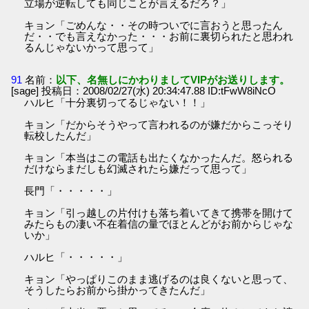
立場が逆転しても同じことが言えるだろ？」
キョン「ごめんな・・その時ついでに言おうと思ったん
だ・・でも言えなかった・・・お前に裏切られたと思われ
るんじゃないかって思って」
91
名前：
以下、名無しにかわりましてVIPがお送りします。
[sage] 投稿日：2008/02/27(水) 20:34:47.88 ID:tFwW8iNcO
ハルヒ「十分裏切ってるじゃない！！」
キョン「だからそうやって言われるのが嫌だからこっそり
転校したんだ」
キョン「本当はこの電話も出たくなかったんだ。怒られる
だけならまだしも幻滅されたら嫌だって思って」
長門「・・・・・」
キョン「引っ越しの片付けも落ち着いてきて携帯を開けて
みたらもの凄い不在着信の量でほとんどがお前からじゃな
いか」
ハルヒ「・・・・・」
キョン「やっぱりこのまま逃げるのは良くないと思って、
そうしたらお前から掛かってきたんだ」