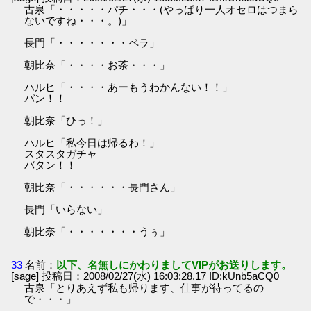
古泉「・・・・・パチ・・・(やっぱり一人オセロはつまら
ないですね・・・。)」
長門「・・・・・・・ペラ」
朝比奈「・・・・お茶・・・」
ハルヒ「・・・・あーもうわかんない！！」
バン！！
朝比奈「ひっ！」
ハルヒ「私今日は帰るわ！」
スタスタガチャ
バタン！！
朝比奈「・・・・・・長門さん」
長門「いらない」
朝比奈「・・・・・・・うぅ」
33
名前：
以下、名無しにかわりましてVIPがお送りします。
[sage] 投稿日：2008/02/27(水) 16:03:28.17 ID:kUnb5aCQ0
古泉「とりあえず私も帰ります、仕事が待ってるの
で・・・」