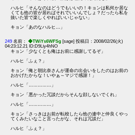
ハルヒ「そんなのはどうでもいいの！キョンは私何か居な
くても他の皆が居ればそれでいいんでしょ？だったら私を
抜いた皆で楽しくやればいいじゃない」
キョン「あのなハルヒ…」
249
名前：
◆TWiYs6WFSg
[sage] 投稿日：2008/02/26(火)
04:23:12.21 ID:D9Liy4hNO
キョン「少なくとも俺はお前に感謝してるぞ」
ハルヒ「ふぇ？」
キョン「俺と朝比奈さんが運命の出会いをしたのはお前の
おかげたからな！いやぁ～マジで感謝！」
ハルヒ「……………」
キョン「悪かった冗談だからそんな顔しないでくれ」
ハルヒ「……………」
キョン「さっきはお前が転校したら他の連中と仲良くやっ
てくみたいなこと言ったがな、それは冗談だ」
ハルヒ「ふぇ？」