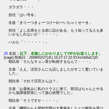
ガラガラ・・・
担任「はい号令」
生徒「きりーつきょーつけーれーいちゃくせーき」
担任「よし出席をとる前に話がある。もう知ってる人も多
いかもしれないが・・・・・」
ハルヒ「・・・・・・」
25
名前：
以下、名無しにかわりましてVIPがお送りします。
[sage] 投稿日：2008/02/27(水) 15:27:17.22 ID:kUnb5aCQ0
朝比奈「そんなキョン君が転校するなんて・・・」
古泉「ええ。涼宮さんにも話しましたがすごく驚いていま
した」
朝比奈「それで涼宮さんは？」
古泉「お昼休みに私のクラスに来て、部活はちゃんとやる
から放課後部室にって放心状態でした」
朝比奈「そうですか・・・・」
古泉「機関からも閉鎖空間が大量発生したとの報告を受け