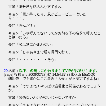
古泉「随分急な話のふり方ですね」
キョン「雪が降ったり、風がビュービュー吹いた
り・・・」
長門「呼んだ？」
キョン「いや呼んでないってかお前を下の名前で呼んだこ
と無いだろ」
長門「私は別にかまわない」
キョン「じゃあ今まで通り長門で行く」
長門「・・・・・・・・そう」
20
名前：
以下、名無しにかわりましてVIPがお送りします。
[sage] 投稿日：2008/02/27(水) 14:54:37.88 ID:kUnb5aCQ0
朝比奈「でも確かにここ最近『天候』が不安定ですよね」
キョン「ですよね！やっぱり温暖化と関係があるでしょう
か」
古泉「関係ないわけがないじゃないですか」
キョン「まぁそうだよな・・・あっそうそうプリンセス