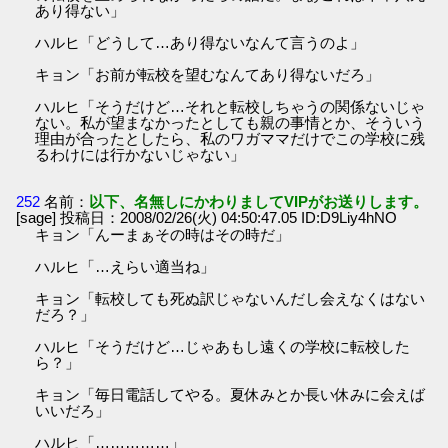
あり得ない」
ハルヒ「どうして…あり得ないなんて言うのよ」
キョン「お前が転校を望むなんてあり得ないだろ」
ハルヒ「そうだけど…それと転校しちゃうの関係ないじゃ
ない。私が望まなかったとしても親の事情とか、そういう
理由が合ったとしたら、私のワガママだけでこの学校に残
るわけには行かないじゃない」
252
名前：
以下、名無しにかわりましてVIPがお送りします。
[sage] 投稿日：2008/02/26(火) 04:50:47.05 ID:D9Liy4hNO
キョン「んーまぁその時はその時だ」
ハルヒ「…えらい適当ね」
キョン「転校しても死ぬ訳じゃないんだし会えなくはない
だろ？」
ハルヒ「そうだけど…じゃあもし遠くの学校に転校した
ら？」
キョン「毎日電話してやる。夏休みとか長い休みに会えば
いいだろ」
ハルヒ「……………」