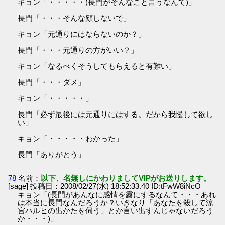
キョン「・・・・・(長門がそんなこと言うなんて)」
長門「・・・そんな顔しないで」
キョン「元通りにはならないのか？」
長門「・・・元通りの方がいい？」
キョン「なるべくそうしてもらえると有難い」
長門「・・・ダメ」
キョン「・・・・・」
長門「必ず最後には元通りにはする。だから我慢して欲し
い」
キョン「・・・・・わかった」
長門「ありがとう」
78
名前：
以下、名無しにかわりましてVIPがお送りします。
[sage] 投稿日：2008/02/27(水) 18:52:33.40 ID:tFwW8iNcO
キョン「(長門があんなに感情を露にするなんて・・・あれ
は本当に長門なんだろうか？いきなり「あなたを殺して涼
宮ハルヒの出かたを伺う」とか言い出すんじゃないだろう
か・・・)」