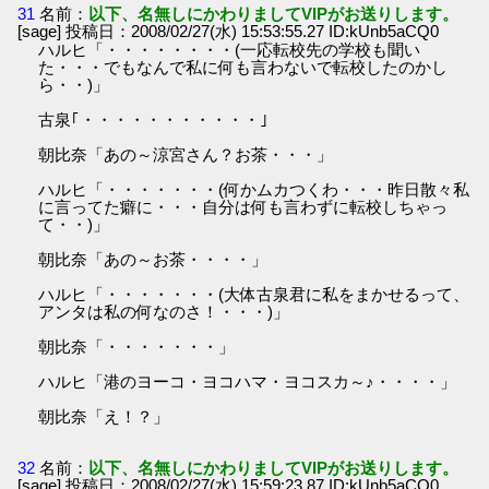
31
名前：
以下、名無しにかわりましてVIPがお送りします。
[sage] 投稿日：2008/02/27(水) 15:53:55.27 ID:kUnb5aCQ0
ハルヒ「・・・・・・・・(一応転校先の学校も聞い
た・・・でもなんで私に何も言わないで転校したのかし
ら・・)」
古泉｢・・・・・・・・・・・｣
朝比奈「あの～涼宮さん？お茶・・・」
ハルヒ「・・・・・・・(何かムカつくわ・・・昨日散々私
に言ってた癖に・・・自分は何も言わずに転校しちゃっ
て・・)」
朝比奈「あの～お茶・・・・」
ハルヒ「・・・・・・・(大体古泉君に私をまかせるって、
アンタは私の何なのさ！・・・)」
朝比奈「・・・・・・・」
ハルヒ「港のヨーコ・ヨコハマ・ヨコスカ～♪・・・・」
朝比奈「え！？」
32
名前：
以下、名無しにかわりましてVIPがお送りします。
[sage] 投稿日：2008/02/27(水) 15:59:23.87 ID:kUnb5aCQ0