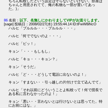
ちろん転校したという設定は守らないといけない。部屋は
ちゃんと用意されてて、俺の私物も一部が置いてあっ
た。)」
86
名前：
以下、名無しにかわりましてVIPがお送りします。
[sage] 投稿日：2008/02/27(水) 19:55:44.14 ID:tFwW8iNcO
ハルヒ「プルルル・・・プルルル・・・」
ハルヒ「何ででないのよ・・・」
ハルヒ「ピッ！」
キョン「・・・もしもし」
ハルヒ「キョ・・・キョン？」
キョン「そうだ」
ハルヒ「ど・・・どうして電話に出ないのよ！」
キョン「すまない・・引っ越しの片付けで立て込んでて」
ハルヒ「それ以前にどういうことよ転校って！何で団長で
ある私に言わなかったのよ！」
キョン「悪い・・言わないとは行けないとは思ってた。特
にお前にはな。」