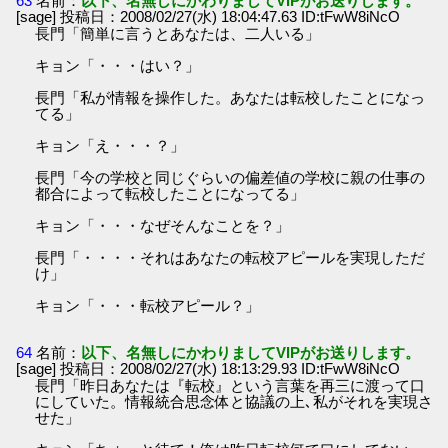
63
名前：
以下、名無しにかわりましてVIPがお送りします。
[sage] 投稿日：2008/02/27(水) 18:04:47.63 ID:tFwW8iNcO
長門「簡単に言うとあなたは、二人いる」
キョン「・・・はい？」
長門「私が情報を操作した。あなたは転校したことになっ
てる」
キョン「え・・・？」
長門「今の学校と同じぐらいの偏差値の学校に親の仕事の
都合によって転校したことになってる」
キョン「・・・なぜそんなことを？」
長門「・・・・それはあなたの転校アピールを実現しただ
け」
キョン「・・・転校アピール？」
64
名前：
以下、名無しにかわりましてVIPがお送りします。
[sage] 投稿日：2008/02/27(水) 18:13:29.93 ID:tFwW8iNcO
長門「昨日あなたは『転校』という言葉を再三に渡って口
にしていた。情報統合思念体と協議の上､私がそれを実現さ
せた」