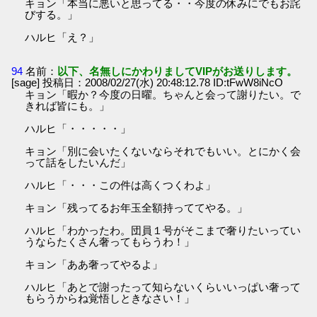
キョン「本当に悪いと思ってる・・今度の休みにでもお詫
びする。」
ハルヒ「え？」
94
名前：
以下、名無しにかわりましてVIPがお送りします。
[sage] 投稿日：2008/02/27(水) 20:48:12.78 ID:tFwW8iNcO
キョン「暇か？今度の日曜。ちゃんと会って謝りたい。で
きれば皆にも。」
ハルヒ「・・・・・」
キョン「別に会いたくないならそれでもいい。とにかく会
って話をしたいんだ」
ハルヒ「・・・この件は高くつくわよ」
キョン「残ってるお年玉全額持っててやる。」
ハルヒ「わかったわ。団員１号がそこまで奢りたいってい
うならたくさん奢ってもらうわ！」
キョン「ああ奢ってやるよ」
ハルヒ「あとで謝ったって知らないくらいいっぱい奢って
もらうからね覚悟しときなさい！」