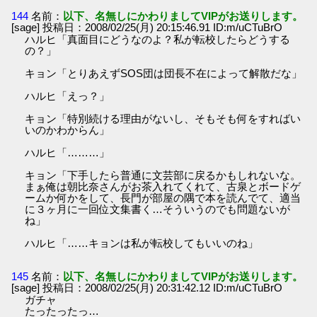
144
名前：
以下、名無しにかわりましてVIPがお送りします。
[sage] 投稿日：2008/02/25(月) 20:15:46.91 ID:m/uCTuBrO
ハルヒ「真面目にどうなのよ？私が転校したらどうする
の？」
キョン「とりあえずSOS団は団長不在によって解散だな」
ハルヒ「えっ？」
キョン「特別続ける理由がないし、そもそも何をすればい
いのかわからん」
ハルヒ「………」
キョン「下手したら普通に文芸部に戻るかもしれないな。
まぁ俺は朝比奈さんがお茶入れてくれて、古泉とボードゲ
ームか何かをして、長門が部屋の隅で本を読んでて、適当
に３ヶ月に一回位文集書く…そういうのでも問題ないが
ね」
ハルヒ「……キョンは私が転校してもいいのね」
145
名前：
以下、名無しにかわりましてVIPがお送りします。
[sage] 投稿日：2008/02/25(月) 20:31:42.12 ID:m/uCTuBrO
ガチャ
たったったっ…