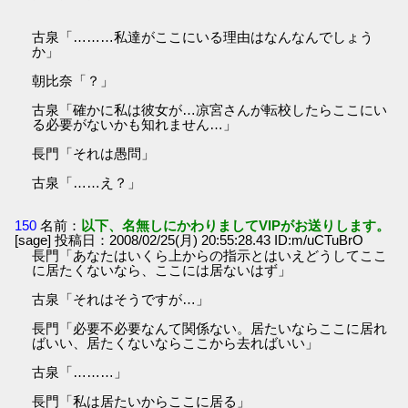
古泉「………私達がここにいる理由はなんなんでしょう
か」
朝比奈「？」
古泉「確かに私は彼女が…凉宮さんが転校したらここにい
る必要がないかも知れません…」
長門「それは愚問」
古泉「……え？」
150
名前：
以下、名無しにかわりましてVIPがお送りします。
[sage] 投稿日：2008/02/25(月) 20:55:28.43 ID:m/uCTuBrO
長門「あなたはいくら上からの指示とはいえどうしてここ
に居たくないなら、ここには居ないはず」
古泉「それはそうですが…」
長門「必要不必要なんて関係ない。居たいならここに居れ
ばいい、居たくないならここから去ればいい」
古泉「………」
長門「私は居たいからここに居る」