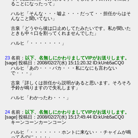
ることになったって」
ハルヒ「そんな・・・嘘よ・・・だって・・担任からはそ
んなこと聞いてない」
古泉「どうやら彼は口止めしてたみたいです。私が聞いた
ときも中々口を割ってくれませんでした」
ハルヒ「・・・・・・・」
23
名前：
以下、名無しにかわりましてVIPがお送りします。
[sage] 投稿日：2008/02/27(水) 15:11:20.32 ID:kUnb5aCQ0
ハルヒ「あの・・・バカ・・・私になにも言わない
で・・・」
古泉「詳しくは担任から説明があると思います。そろそろ
予鈴が鳴りますので失礼します」
ハルヒ「わかったわ・・・」
24
名前：
以下、名無しにかわりましてVIPがお送りします。
[sage] 投稿日：2008/02/27(水) 15:17:49.44 ID:kUnb5aCQ0
キーンコーンカーンコーン
ハルヒ「・・・・・・・ホントに来ない・・チャイムが鳴
ってるのに・・・」