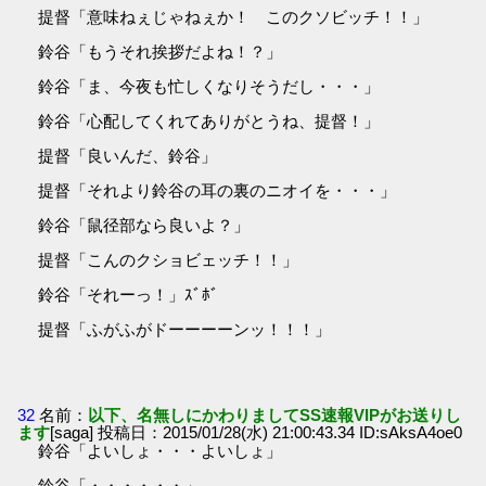
提督「意味ねぇじゃねぇか！ このクソビッチ！！」
鈴谷「もうそれ挨拶だよね！？」
鈴谷「ま、今夜も忙しくなりそうだし・・・」
鈴谷「心配してくれてありがとうね、提督！」
提督「良いんだ、鈴谷」
提督「それより鈴谷の耳の裏のニオイを・・・」
鈴谷「鼠径部なら良いよ？」
提督「こんのクショビェッチ！！」
鈴谷「それーっ！」ｽﾞﾎﾞ
提督「ふがふがドーーーーンッ！！！」
32
名前：
以下、名無しにかわりましてSS速報VIPがお送りし
ます
[saga] 投稿日：2015/01/28(水) 21:00:43.34 ID:sAksA4oe0
鈴谷「よいしょ・・・よいしょ」
鈴谷「・・・・・・」