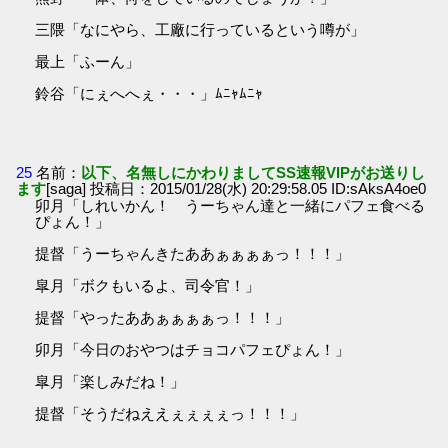
三隈「なにやら、工廠に行っているという噂が」
最上「ふーん」
鈴谷「にぇへへぇ・・・」ﾑﾆｬﾑﾆｬ
25
名前：
以下、名無しにかわりましてSS速報VIPがお送りし
ます
[saga] 投稿日：2015/01/28(水) 20:29:58.05 ID:sAksA4oe0
卯月「しれいかん！ うーちゃん達と一緒にパフェ食べる
ぴょん！」
提督「うーちゃんきたああぁぁぁぁっ！！！」
皐月「ボクもいるよ、司令官！」
提督「やったああぁぁぁぁっ！！！」
卯月「今日のおやつはチョコパフェぴょん！」
皐月「楽しみだね！」
提督「そうだねええぇぇぇぇっ！！！」