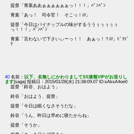
提督「青葉ああぁぁぁぁぁぁっ！！！」ﾊﾟﾝﾊﾟﾝ
青葉「あっ！ 司令官！ そこっ！///」
提督「今日はパイナップルの味がするううぅぅぅぅぅ
っ！！！」ﾊﾟﾝﾊﾟﾝ
青葉「言わないで下さいぃーっ！！ あぁっ！？///」ﾋﾞｸﾋﾞ
ｸ
40
名前：
以下、名無しにかわりましてSS速報VIPがお送りし
ます
[saga] 投稿日：2015/01/28(水) 21:38:09.07 ID:sAksA4oe0
提督「鈴谷、おはよう」
鈴谷「おはよう、提督」
提督「今日は眠くなさそうだな」
鈴谷「うん、昨日は早めに寝たからね」
提督「そうか」