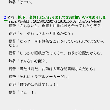
鈴谷「はーい」
2
名前：
以下、名無しにかわりましてSS速報VIPがお送りしま
す
[saga] 投稿日：2015/01/28(水) 18:31:56.97 ID:sAksA4oe0
提督「さもないと、夜間も仕事に付き合ってもらうぞ？」
鈴谷「そ、それはちょっと困るかな？」
提督「だろ？ 何も無茶なことをしているわけではないん
だし」
提督「しっかり睡眠は取ってくれ。お前が心配だからな」
鈴谷「そんなに心配？」
提督「当たり前だ。お前は大事な秘書艦なんだから」
提督「それにトラブルメーカーだし」
鈴谷「最後のは余計でしょ！」
提督「ドヒー！」