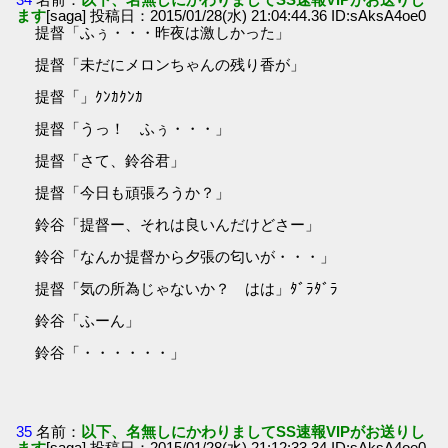
ます
[saga] 投稿日：2015/01/28(水) 21:04:44.36 ID:sAksA4oe0
提督「ふぅ・・・昨夜は激しかった」
提督「未だにメロンちゃんの残り香が」
提督「」ｸﾝｶｸﾝｶ
提督「うっ！ ふぅ・・・」
提督「さて、鈴谷君」
提督「今日も頑張ろうか？」
鈴谷「提督ー、それは良いんだけどさー」
鈴谷「なんか提督から夕張の匂いが・・・」
提督「気の所為じゃないか？ はは」ﾀﾞﾗﾀﾞﾗ
鈴谷「ふーん」
鈴谷「・・・・・・」
35
名前：
以下、名無しにかわりましてSS速報VIPがお送りし
ます
[saga] 投稿日：2015/01/28(水) 21:12:33.34 ID:sAksA4oe0