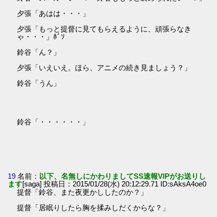
夕張「あはは・・・」
夕張「もっと提督に見てもらえるように、頑張らなき
ゃ・・・」ﾎﾞｿ
鈴谷「ん？」
夕張「いえいえ。ほら、アニメの続き見ましょう？」
鈴谷「うん」
鈴谷「・・・・・・」
19
名前：
以下、名無しにかわりましてSS速報VIPがお送りし
ます
[saga] 投稿日：2015/01/28(水) 20:12:29.71 ID:sAksA4oe0
提督「鈴谷、また夜更かししたのか？」
提督「居眠りしたら胸を揉みしだくからな？」