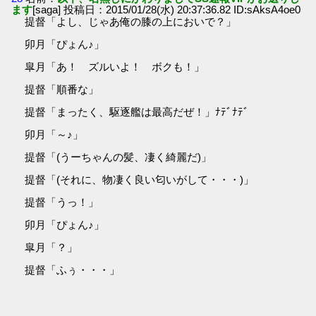
ます
[saga] 投稿日：2015/01/28(水) 20:37:36.82 ID:sAksA4oe0
提督「よし、じゃあ俺の膝の上においで？」
卯月「ぴょん♪」
皐月「あ！ ズルいよ！ ボクも！」
提督「順番な」
提督「まったく、駆逐艦は最高だぜ！」ﾅﾃﾞﾅﾃﾞ
卯月「～♪」
提督「(うーちゃんの髪、凄く綺麗だ)」
提督「(それに、物凄く良い匂いがして・・・)」
提督「うっ！」
卯月「ぴょん♪」
皐月「？」
提督「ふぅ・・・」