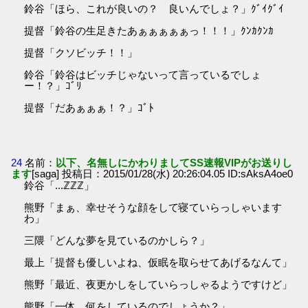
鈴谷「ほら、これが良いの？ 良いんでしょ？」ｸﾞｲｸﾞｲ
提督「鈴谷の生足きたあぁぁぁぁぁっ！！！」ｸﾝｶｸﾝｶ
提督「クソビッチ！！」
鈴谷「鈴谷はビッチじゃないって言っているでしょ
ー！？」ｺﾞﾘ
提督「だあぁぁぁ！？」ｺﾞﾄ
24
名前：
以下、名無しにかわりましてSS速報VIPがお送りし
ます
[saga] 投稿日：2015/01/28(水) 20:26:04.05 ID:sAksA4oe0
鈴谷「...ℤℤℤ」
熊野「まぁ、幸せそうな顔をして寝ていらっしゃいます
わ」
三隈「どんな夢を見ているのかしら？」
最上「提督も優しいよね、仮眠を取らせてあげるなんて」
熊野「最近、夜更かしをしていらっしゃるようですけど」
熊野「一体、何をしているのでしょうか？」