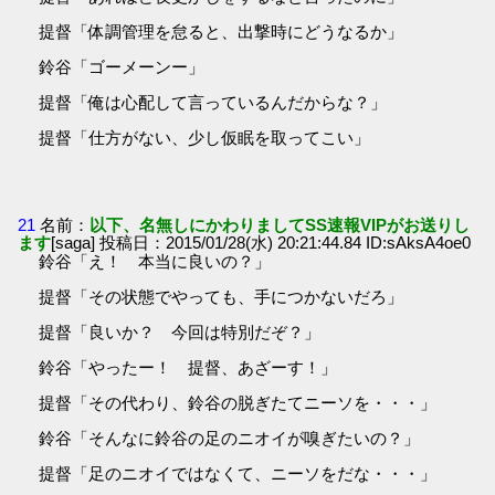
提督「体調管理を怠ると、出撃時にどうなるか」
鈴谷「ゴーメーンー」
提督「俺は心配して言っているんだからな？」
提督「仕方がない、少し仮眠を取ってこい」
21
名前：
以下、名無しにかわりましてSS速報VIPがお送りし
ます
[saga] 投稿日：2015/01/28(水) 20:21:44.84 ID:sAksA4oe0
鈴谷「え！ 本当に良いの？」
提督「その状態でやっても、手につかないだろ」
提督「良いか？ 今回は特別だぞ？」
鈴谷「やったー！ 提督、あざーす！」
提督「その代わり、鈴谷の脱ぎたてニーソを・・・」
鈴谷「そんなに鈴谷の足のニオイが嗅ぎたいの？」
提督「足のニオイではなくて、ニーソをだな・・・」