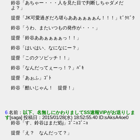
鈴谷「あちゃー・・・人を見た目で判断しちゃダメだ
よ？」
提督「JK可愛過ぎだろ堪らああぁぁぁぁん！！！」ﾋﾞｸﾋﾞｸ
鈴谷「うわ、またいつもの発作が・・・」
提督「鈴谷ああぁぁぁぁっ！！」
鈴谷「はいはい、なになにー？」
提督「このクソビッチ！！」
鈴谷「なんだってぇーっ！？」ﾊﾞｷ
提督「あぉふ」ｺﾞﾄ
鈴谷「酷いじゃん！ 提督！」
6
名前：
以下、名無しにかわりましてSS速報VIPがお送りしま
す
[saga] 投稿日：2015/01/28(水) 18:52:55.40 ID:sAksA4oe0
鈴谷「す、鈴谷はまだ処j」ｺﾞﾆｮｺﾞﾆｮ
提督「え？ なんだって？」