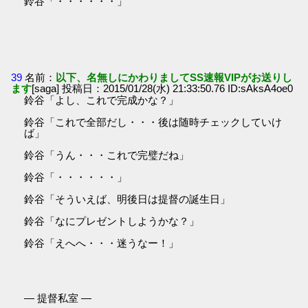
鈴谷「・・・・・・」
39
名前：
以下、名無しにかわりましてSS速報VIPがお送りし
ます
[saga] 投稿日：2015/01/28(水) 21:33:50.76 ID:sAksA4oe0
鈴谷「よし、これで完成かな？」
鈴谷「これで全部だし・・・後は随時チェックしていけ
ば」
鈴谷「うん・・・これで完璧だね」
鈴谷「・・・・・・」
鈴谷「そういえば、明後日は提督の誕生日」
鈴谷「なにプレゼントしようかな？」
鈴谷「えへへ・・・迷うなー！」
― 提督私室 ―