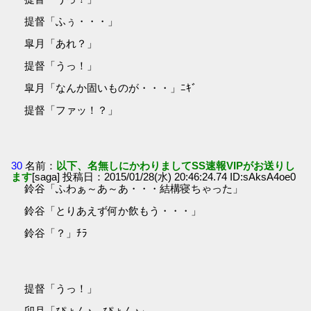
提督「ふぅ・・・」
皐月「あれ？」
提督「うっ！」
皐月「なんか固いものが・・・」ﾆｷﾞ
提督「ファッ！？」
30
名前：
以下、名無しにかわりましてSS速報VIPがお送りし
ます
[saga] 投稿日：2015/01/28(水) 20:46:24.74 ID:sAksA4oe0
鈴谷「ふわぁ～あ～あ・・・結構寝ちゃった」
鈴谷「とりあえず何か飲もう・・・」
鈴谷「？」ﾁﾗ
提督「うっ！」
卯月「ぴょん♪ ぴょん♪」