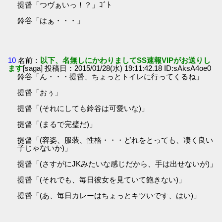
提督「つヴぁいっ！？」ｺﾞﾄ
鈴谷「はぁ・・・」
10
名前：
以下、名無しにかわりましてSS速報VIPがお送りし
ます
[saga] 投稿日：2015/01/28(水) 19:11:42.18 ID:sAksA4oe0
鈴谷「ん・・・提督、ちょっとトイレに行ってくるね」
提督「おぅ」
提督「(それにしても鈴谷は可愛いな)」
提督「(まるで完璧だ)」
提督「(容姿、服装、性格・・・どれをとっても、凄く良い
子じゃないか)」
提督「(さすがにJKみたいな感じだから、手は出せないが)」
提督「(それでも、毎日彼女を見ていて飽きない)」
提督「(あ、毎日カレーはちょっとキツいです、はい)」