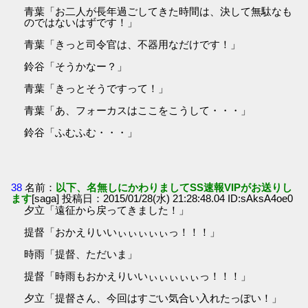
青葉「お二人が長年過ごしてきた時間は、決して無駄なも
のではないはずです！」
青葉「きっと司令官は、不器用なだけです！」
鈴谷「そうかなー？」
青葉「きっとそうですって！」
青葉「あ、フォーカスはここをこうして・・・」
鈴谷「ふむふむ・・・」
38
名前：
以下、名無しにかわりましてSS速報VIPがお送りし
ます
[saga] 投稿日：2015/01/28(水) 21:28:48.04 ID:sAksA4oe0
夕立「遠征から戻ってきました！」
提督「おかえりいいぃぃぃぃぃっ！！！」
時雨「提督、ただいま」
提督「時雨もおかえりいいぃぃぃぃぃっ！！！」
夕立「提督さん、今回はすごい気合い入れたっぽい！」