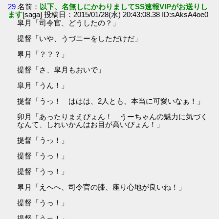
29
名前：
以下、名無しにかわりましてSS速報VIPがお送りし
ます
[saga] 投稿日：2015/01/28(水) 20:43:08.38 ID:sAksA4oe0
皐月「司令官、どうしたの？」
提督「いや、うづニーをしただけだ」
皐月「？？？」
提督「さ、皐月もおいで」
皐月「うん！」
提督「うっ！ ははは、2人とも、本当に可愛いなぁ！」
卯月「あったりまえぴょん！ うーちゃんの魅力に気づく
なんて、しれいかんはお目が高いぴょん！」
提督「うっ！」
提督「うっ！」
提督「うっ！」
皐月「えへへ、司令官の膝、座り心地が良いね！」
提督「うっ！」
提督「うっ！」