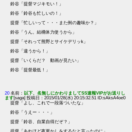
鈴谷「提督マジキモい！」
鈴谷「鈴谷も忙しいの！」
提督「忙しいって・・・また例の趣味か？」
鈴谷「うん。結構体力使うから」
提督「それって熊野とサイケデリッk」
鈴谷「違うから！」
提督「いくらだ？ 動画が見たい」
鈴谷「提督最低！」
20
名前：
以下、名無しにかわりましてSS速報VIPがお送りし
ます
[saga] 投稿日：2015/01/28(水) 20:15:32.51 ID:sAksA4oe0
提督「よし、これで一段落ついたな」
鈴谷「うえー・・・」
提督「鈴谷、自業自得だぞ？」
提督「あれほど夜更かしをするなと言ったのに」