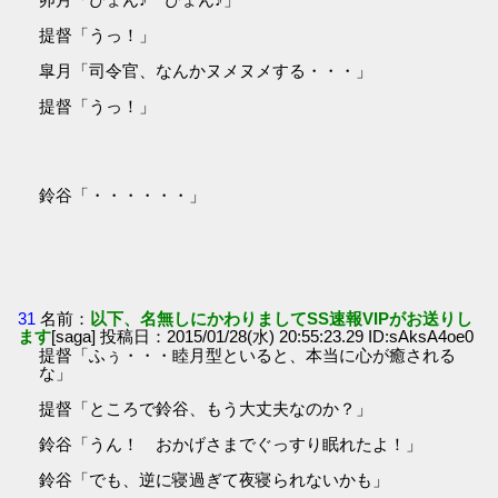
提督「うっ！」
皐月「司令官、なんかヌメヌメする・・・」
提督「うっ！」
鈴谷「・・・・・・」
31
名前：
以下、名無しにかわりましてSS速報VIPがお送りし
ます
[saga] 投稿日：2015/01/28(水) 20:55:23.29 ID:sAksA4oe0
提督「ふぅ・・・睦月型といると、本当に心が癒される
な」
提督「ところで鈴谷、もう大丈夫なのか？」
鈴谷「うん！ おかげさまでぐっすり眠れたよ！」
鈴谷「でも、逆に寝過ぎて夜寝られないかも」