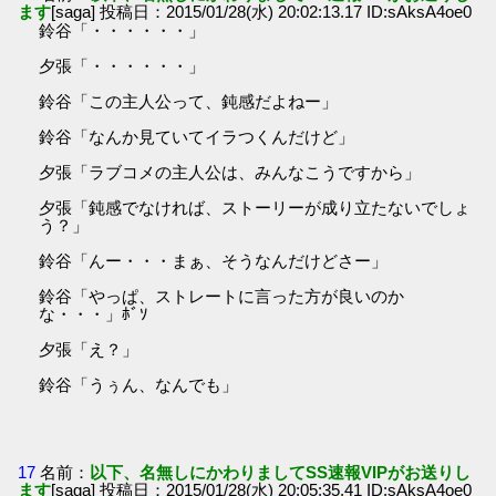
ます
[saga] 投稿日：2015/01/28(水) 20:02:13.17 ID:sAksA4oe0
鈴谷「・・・・・・」
夕張「・・・・・・」
鈴谷「この主人公って、鈍感だよねー」
鈴谷「なんか見ていてイラつくんだけど」
夕張「ラブコメの主人公は、みんなこうですから」
夕張「鈍感でなければ、ストーリーが成り立たないでしょ
う？」
鈴谷「んー・・・まぁ、そうなんだけどさー」
鈴谷「やっぱ、ストレートに言った方が良いのか
な・・・」ﾎﾞｿ
夕張「え？」
鈴谷「うぅん、なんでも」
17
名前：
以下、名無しにかわりましてSS速報VIPがお送りし
ます
[saga] 投稿日：2015/01/28(水) 20:05:35.41 ID:sAksA4oe0