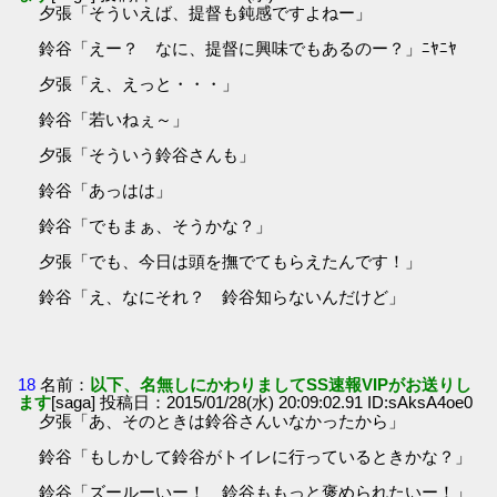
夕張「そういえば、提督も鈍感ですよねー」
鈴谷「えー？ なに、提督に興味でもあるのー？」ﾆﾔﾆﾔ
夕張「え、えっと・・・」
鈴谷「若いねぇ～」
夕張「そういう鈴谷さんも」
鈴谷「あっはは」
鈴谷「でもまぁ、そうかな？」
夕張「でも、今日は頭を撫でてもらえたんです！」
鈴谷「え、なにそれ？ 鈴谷知らないんだけど」
18
名前：
以下、名無しにかわりましてSS速報VIPがお送りし
ます
[saga] 投稿日：2015/01/28(水) 20:09:02.91 ID:sAksA4oe0
夕張「あ、そのときは鈴谷さんいなかったから」
鈴谷「もしかして鈴谷がトイレに行っているときかな？」
鈴谷「ズールーいー！ 鈴谷ももっと褒められたいー！」