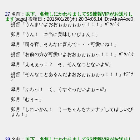
27
名前：
以下、名無しにかわりましてSS速報VIPがお送りし
ます
[saga] 投稿日：2015/01/28(水) 20:34:06.14 ID:sAksA4oe0
提督「うんまいよおおぉぉぉぉぉっ！！！」ﾊﾟｸﾊﾟｸ
卯月「うん！ 本当に美味しいぴょん！」
皐月「司令官、そんなに喜んで・・・可愛いね！」
提督「お前の方が可愛いよおおぉぉぉぉっ！！！」ﾊﾟｸﾊﾟｸ
皐月「えぇぇっ！？ そ、そんなことないよ///」
提督「そんなことあるんだよおおぉぉぉぉっ！！！」ﾅﾃﾞﾅ
ﾃﾞ
皐月「ふわっ！ く、くすぐったいよぉ～///」
卯月「むぅ～」
卯月「しれいかん！ うーちゃんもナデナデしてほしいぴ
ょん！」
28
名前：
以下、名無しにかわりましてSS速報VIPがお送りし