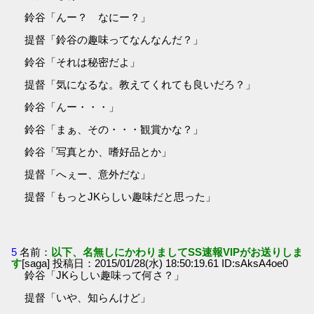
鈴谷「んー？ なにー？」
提督「鈴谷の趣味ってなんなんだ？」
鈴谷「それは秘密だよ」
提督「気になるな。教えてくれても良いだろ？」
鈴谷「んー・・・」
鈴谷「まぁ、その・・・観賞かな？」
鈴谷「写真とか、嗜好品とか」
提督「へぇー、意外だな」
提督「もっとJKらしい趣味だと思った」
5
名前：
以下、名無しにかわりましてSS速報VIPがお送りしま
す
[saga] 投稿日：2015/01/28(水) 18:50:19.61 ID:sAksA4oe0
鈴谷「JKらしい趣味って何さ？」
提督「いや、知らんけど」