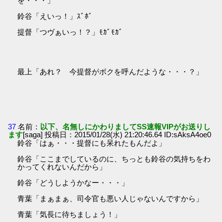
を・・・」
鈴谷「えいっ！」ｽﾞﾎﾞ
提督「つヴぁいっ！？」ﾓｶﾞﾓｶﾞ
最上「あれ？ 今提督がボクを呼んだような・・・？」
37
名前：
以下、名無しにかわりましてSS速報VIPがお送りし
ます
[saga] 投稿日：2015/01/28(水) 21:20:46.64 ID:sAksA4oe0
鈴谷「はぁ・・・提督にも呆れたもんだよ」
鈴谷「ここまでしているのに、ちっとも鈴谷の気持ちをわ
かってくれないんだから」
鈴谷「どうしようかなー・・・」
青葉「まぁまぁ、司令官も悪い人じゃないんですから」
青葉「気長に待ちましょう！」