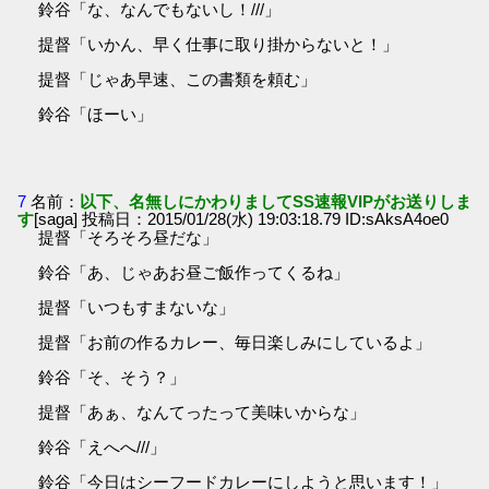
鈴谷「な、なんでもないし！///」
提督「いかん、早く仕事に取り掛からないと！」
提督「じゃあ早速、この書類を頼む」
鈴谷「ほーい」
7
名前：
以下、名無しにかわりましてSS速報VIPがお送りしま
す
[saga] 投稿日：2015/01/28(水) 19:03:18.79 ID:sAksA4oe0
提督「そろそろ昼だな」
鈴谷「あ、じゃあお昼ご飯作ってくるね」
提督「いつもすまないな」
提督「お前の作るカレー、毎日楽しみにしているよ」
鈴谷「そ、そう？」
提督「あぁ、なんてったって美味いからな」
鈴谷「えへへ///」
鈴谷「今日はシーフードカレーにしようと思います！」