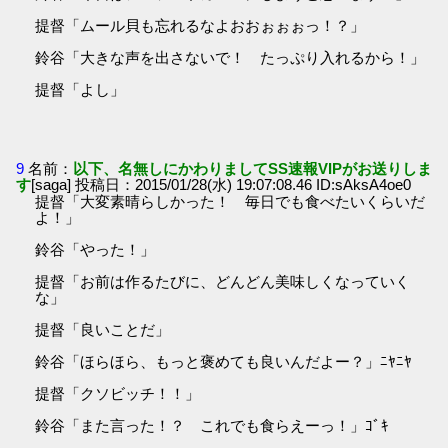
提督「ムール貝も忘れるなよおおぉぉぉっ！？」
鈴谷「大きな声を出さないで！ たっぷり入れるから！」
提督「よし」
9
名前：
以下、名無しにかわりましてSS速報VIPがお送りしま
す
[saga] 投稿日：2015/01/28(水) 19:07:08.46 ID:sAksA4oe0
提督「大変素晴らしかった！ 毎日でも食べたいくらいだ
よ！」
鈴谷「やった！」
提督「お前は作るたびに、どんどん美味しくなっていく
な」
提督「良いことだ」
鈴谷「ほらほら、もっと褒めても良いんだよー？」ﾆﾔﾆﾔ
提督「クソビッチ！！」
鈴谷「また言った！？ これでも食らえーっ！」ｺﾞｷ