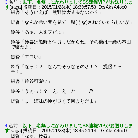
3
名前：
以下、名無しにかわりましてSS速報VIPがお送りしま
す
[saga] 投稿日：2015/01/28(水) 18:39:57.53 ID:sAksA4oe0
提督「そういえば、熊野は大丈夫なのか？」
提督「なんか悪い夢を見て、魘(うな)されていたらしいが」
鈴谷「あぁ、大丈夫だよ」
鈴谷「鈴谷は熊野と仲良しだからね、その後は一緒の布団
で寝たよ」
提督「エロい」
鈴谷「なっ！？ なんでそうなるのさ！？ 提督キッ
モ！」
提督「鈴谷可愛い」
鈴谷「うぇっ！？ え、えーと・・・///」
提督「ま、姉妹の仲が良くて何よりだよ」
4
名前：
以下、名無しにかわりましてSS速報VIPがお送りしま
す
[saga] 投稿日：2015/01/28(水) 18:45:24.14 ID:sAksA4oe0
提督「なぁ、鈴谷」