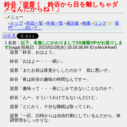
鈴谷「提督！ 鈴谷から目を離しちゃダ
メなんだからね！」
メニュー
●
トップ
作品一覧
作者一覧
掲示板
検索
リンク
長
■
■
■
■
■
■
SS：
門「……叩いて」
大
小
中
1
名前：
以下、名無しにかわりましてSS速報VIPがお送りしま
す
[saga] 投稿日：2015/01/28(水) 18:16:38.84 ID:sAksA4oe0
提督「鈴谷、おはよう」
鈴谷「おはよー・・・眠い」
提督「またお前は夜更かししたのか？ 肌に悪いぞ」
鈴谷「夜は鈴谷の趣味の時間なんですー」
提督「趣味って・・・夜にしかできないことなのか？」
鈴谷「んー、そういうわけでもないんだけど」
提督「とにかく、十分な睡眠は取ってくれ」
提督「一応、21時からは自由行動にしているんだから、体
調管理をしっかりな」