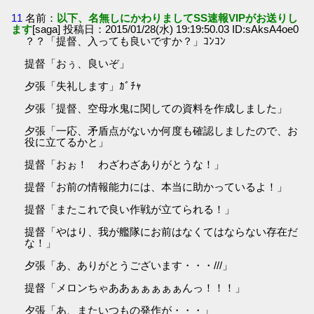
11
名前：
以下、名無しにかわりましてSS速報VIPがお送りし
ます
[saga] 投稿日：2015/01/28(水) 19:19:50.03 ID:sAksA4oe0
？？「提督、入っても良いですか？」ｺﾝｺﾝ
提督「おぅ、良いぞ」
夕張「失礼します」ｶﾞﾁｬ
夕張「提督、空母水鬼に関しての資料を作成しました」
夕張「一応、矛盾点がないか何度も確認しましたので、お
役に立てるかと」
提督「おぉ！ わざわざありがとうな！」
提督「お前の情報能力には、本当に助かっているよ！」
提督「またこれで良い作戦が立てられる！」
提督「やはり、我が艦隊にお前はなくてはならない存在だ
な！」
夕張「あ、ありがとうございます・・・///」
提督「メロンちゃああぁぁぁぁぁんっ！！！」
夕張「あ、またいつもの発作が・・・」