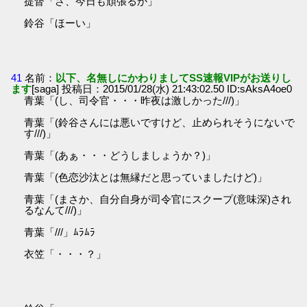
提督「さ、今日も頑張るか」
鈴谷「ほーい」
41
名前：
以下、名無しにかわりましてSS速報VIPがお送りし
ます
[saga] 投稿日：2015/01/28(水) 21:43:02.50 ID:sAksA4oe0
青葉「(し、司令官・・・昨夜は激しかった///)」
青葉「(鈴谷さんには悪いですけど、止められそうにないで
す///)」
青葉「(あぁ・・・どうしましょうか？)」
青葉「(色恋沙汰とは無縁だと思っていましたけど)」
青葉「(まさか、自分自身が司令官にスクープ(意味深)され
るなんて///)」
青葉「///」ﾑﾗﾑﾗ
衣笠「・・・？」