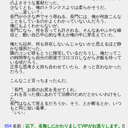
のよさそうな素材だった。
少なくとも、俺のトランクスよりは柔らかそうだ。
「……楽しい？」
長門が小さな声でそう尋ねる。長門には、俺が何故こんな
ことをしているのかよくわかっていないんだろう。
俺にもよくわからないが。
長門になら、何を言っても許される。そんなあやふやな確
信と、酷い自己中心的な考えが俺の中に芽生えていた。
俺たち以外、何も存在しないんじゃないかと思えるほど静
かな場所だった。
隣のコンピ研もとうに帰宅しているだろうし、俺だってこ
の時間帯なら自分の部屋でゴロゴロしながら夕飯を待って
いる頃だろう。
正常な思考さえ持ち合わせていたら、きっと言わなかった
だろう。
こんなこと言っちまったんだ。
「長門、お前のお尻を見せてくれ」
これを言った後にあわてて治療のためだとかいいわけをし
た。
長門はなんて答えるだろうか。そう、とか断るとか、いつ
もと同じ短い返事。
「いい」
654
名前：
以下、名無しにかわりましてVIPがお送りします。
[]