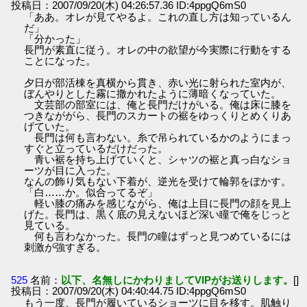
投稿日：2007/09/20(木) 04:26:57.36 ID:4ppgQ6mS0
「ああ。オレが見てやるよ。これの直し方は知っているん
だ」
「分かった」
長門が素直に従う。オレの中の欲望が今実際に行動をする
ことになった。
夕日が部活棟を真横から貫き、赤い光に射られた室内が、
ぼんやりとした霧に撒かれたように薄暗くなっていた。
文芸部の部室には、俺と長門だけがいる。俺は床に膝を
つきなががら、長門のスカートの裾をゆっくりとめくりあ
げていた。
長門は何も言わない。糸で吊られているかのようにまっ
すぐと立っているだけだった。
青い裾を持ち上げていくと、シャツの裾と真っ白なショ
ーツが目に入った。
なんの飾り気もない下着が、逆光を受けて輪郭をぼかす。
「白……か。似合ってるぞ」
軽い膝の痛みを感じながら、俺は上目に長門の顔を見上
げた。長門は、黒く底の見えないほど深い瞳で俺をじっと
見ている。
何も言わなかった。長門の瞳はずっと見つめているには
刺激が強すぎる。
525
名前：
以下、名無しにかわりましてVIPがお送りします。
[]
投稿日：2007/09/20(木) 04:40:44.75 ID:4ppgQ6mS0
もう一度、長門が履いているショーツに目を移す。肌触り