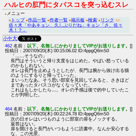
ハルヒの肛門にタバスコを突っ込むスレ
メニュー
●
トップ
作品一覧
作者一覧
掲示板
検索
リンク
■
■
■
■
■
■
SS：
佐々木「やあキョン、久しぶりだね」キョン「さ、佐々
木！？」
大
小
中
462
名前：
以下、名無しにかわりましてVIPがお送りします。
[]
投稿日：2007/09/20(木) 00:15:06.02 ID:4ppgQ6mS0
「……そうなの」
長門はそういうと帰り支度をはじめた。やばい怒っている
のかもしれない。
オレは長門を止めようとしたが、長門は腕から抜け出る猫
のようにするりと帰っていった。
まいったなあ。そう思い部室を見回してみると、さきほど
まであったタバスコがなくなっていた。
これはもしかしたら…。オレの予感は後で的中していたこ
とが判明した。
464
名前：
以下、名無しにかわりましてVIPがお送りします。
[]
投稿日：2007/09/20(木) 00:22:24.78 ID:4ppgQ6mS0
次の日オレはいつものように部室の扉をノックする。
返答はない。
扉を開けると長門がいつもように読書中。なんか安心する
な、この光景。