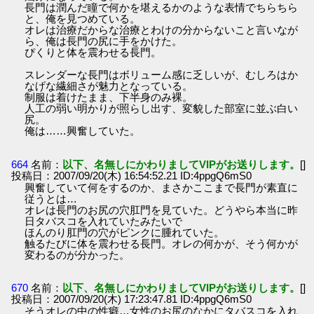
長門は潤んだ瞳で何かを堪えるかのような表情でちらちら
と、俺を見つめている。
オレは治療だからな治療とわけの分からないこと言いなが
ら、俺は長門の尻に手をかけた。
ぴくりと体を震わせる長門。
スレンダーな長門はボリューム感に乏しいが、むしろはか
なげな繊細さが魅力となっている。
制服は着けたまま、下半身のみ裸。
人工の弱い明かりが照らし出す、変貌した部室に並ぶ白い
尻。
俺は……興奮していた。
664
名前：
以下、名無しにかわりましてVIPがお送りします。
[]
投稿日：2007/09/20(木) 16:54:52.21 ID:4ppgQ6mS0
興奮していて何をするのか、まさかここまで長門が素直に
従うとは…
オレは長門のお尻の穴肛門を見ていた。どうやら本当に昨
日タバスコを入れていたみたいで
ほんのり肛門の穴がピンクに腫れていた。
触るたびに体を震わせる長門。オレの何かが、そう何かが
変わるのが分かった。
670
名前：
以下、名無しにかわりましてVIPがお送りします。
[]
投稿日：2007/09/20(木) 17:23:47.81 ID:4ppgQ6mS0
そうオレの中の性癖…女性のお尻のなかにタバスコを入れ