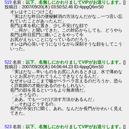
519
名前：
以下、名無しにかわりましてVIPがお送りします。
[]
投稿日：2007/09/20(木) 03:50:52.46 ID:4ppgQ6mS0
オレはそこにつけこむ
「実はだな昨日の便秘解消の方法なんだがな…一つ言い忘
れていたことがあったんだ」
長門は本を机に置き、少し不安げな顔で
「…何が」と聞いてきた。この対応からしても、どうやら
長門は昨日肛門に痛いことをやって今
お尻がえらいことになっているのだろう。
オレは内心笑いそうになりながら深刻そうな顔をしてこう
いった。
522
名前：
以下、名無しにかわりましてVIPがお送りします。
[]
投稿日：2007/09/20(木) 04:06:44.23 ID:4ppgQ6mS0
「実はだな…辛いものをお尻に入れるときは、水で薄めな
いとお尻がただれてうんこできなくなるんだ」
なぜオレはここまで嘘がペラペラ言えるのだろうか、恐ら
く詐欺師の才能があるのかもしれない。
長門の顔を見るといつもより無表情だ。
「…そうなの」
「ああ。でも一つだけ治す方法があるんだ」
「…それはどうするの」
長門が不安げに聞く。あれ。なんだか長門がかわいく見え
てきた。
523
名前：
以下、名無しにかわりましてVIPがお送りします。
[]