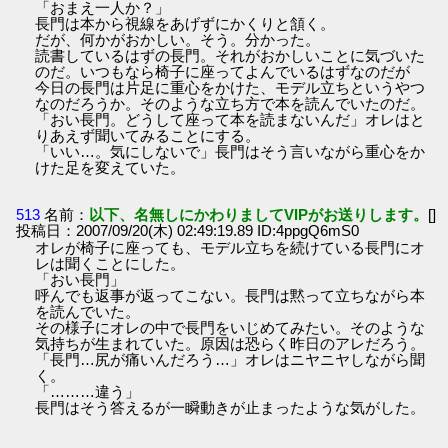
「おまえ一人か？」
長門は本から視線をあげずにかくりと頷く。
だが、何かがおかしい。そう。分かった。
読書しているはずの長門。それがおかしいことに気づいた
のだ。いつもなら椅子に座ってよんでいるはずなのだが
今日の長門は片足に重心をかけた、モデル立ちというやつ
なのだろうか。そのような立ち方で本を読んでいたのだ。
「おい長門。どうして座って本を読まないんだ」オレはと
りあえず聞いてみることにする。
「いい…。気にしないで」長門はそう言いながら重心をか
けた足を変えていた。
513
名前：
以下、名無しにかわりましてVIPがお送りします。
[]
投稿日：2007/09/20(木) 02:49:19.89 ID:4ppgQ6mS0
オレが椅子に座っても、モデル立ちを続けている長門にオ
レは聞くことにした。
「おい長門」
呼んでも返事が返ってこない。長門は黙って立ちながら本
を読んでいた。
その様子にオレの中で長門をいじめてみたい。そのような
気持ちが生まれていた。原因は恐らく昨日のアレだろう。
「長門…尻が痛いんだろう…」オレはニヤニヤしながら聞
く。
「………違う」
長門はそう答えるが一瞬動きが止まったような気がした。