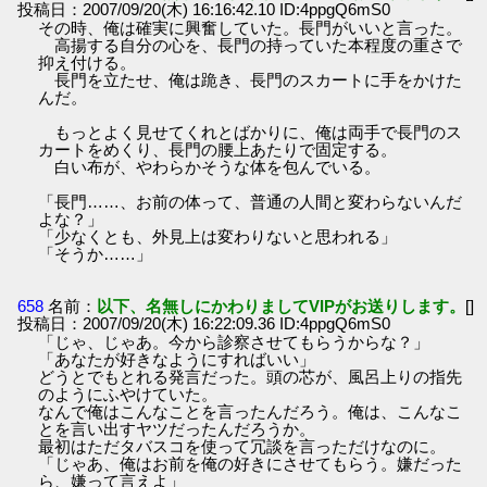
投稿日：2007/09/20(木) 16:16:42.10 ID:4ppgQ6mS0
その時、俺は確実に興奮していた。長門がいいと言った。
高揚する自分の心を、長門の持っていた本程度の重さで
抑え付ける。
長門を立たせ、俺は跪き、長門のスカートに手をかけた
んだ。
もっとよく見せてくれとばかりに、俺は両手で長門のス
カートをめくり、長門の腰上あたりで固定する。
白い布が、やわらかそうな体を包んでいる。
「長門……、お前の体って、普通の人間と変わらないんだ
よな？」
「少なくとも、外見上は変わりないと思われる」
「そうか……」
658
名前：
以下、名無しにかわりましてVIPがお送りします。
[]
投稿日：2007/09/20(木) 16:22:09.36 ID:4ppgQ6mS0
「じゃ、じゃあ。今から診察させてもらうからな？」
「あなたが好きなようにすればいい」
どうとでもとれる発言だった。頭の芯が、風呂上りの指先
のようにふやけていた。
なんで俺はこんなことを言ったんだろう。俺は、こんなこ
とを言い出すヤツだったんだろうか。
最初はただタバスコを使って冗談を言っただけなのに。
「じゃあ、俺はお前を俺の好きにさせてもらう。嫌だった
ら、嫌って言えよ」