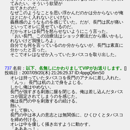
てみたい。そういう欲望が
出てきたのだ。
なぜこのようなことを思い浮かんだのかは分からないが俺
はとにかく入れないといけない
義務感のようなものを感じていた。だが、長門は尻が痛い
といってオレに見せているのだ。
だからオレは長門を怒らせないようにこう言った。
「おい長門。この治療法はショック療法だから痛いかもし
れないけど我慢しろよ」
自分でも何を言っているのか分からないが、長門は素直に
分かったと言った。
そこでオレはなぜか入っていたタバスコを取り出した。
737
名前：
以下、名無しにかわりましてVIPがお送りします。
[]
投稿日：2007/09/20(木) 21:26:29.37 ID:4ppgQ6mS0
オレは持っていたタバスコを長門のアナルに差し入れた。
「んっ」 長門は机の上で身をよじる。
しかし俺はやめない。
長門が強すぎる刺激に腿を閉じる。俺は差し込んだタバス
コが固定されてしまうのを感じた。
俺は長門の中を刺激するの続ける。
熱い。
そして狭い。
長門の中は本人の意志とは無関係に、ひくひくとタバスコ
を締め付ける。
オレは中を優しく掻き出すように動かす。
「あああっ！」