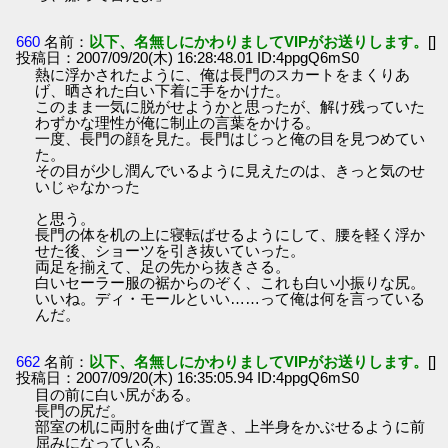
660
名前：
以下、名無しにかわりましてVIPがお送りします。
[]
投稿日：2007/09/20(木) 16:28:48.01 ID:4ppgQ6mS0
熱に浮かされたように、俺は長門のスカートをまくりあ
げ、晒された白い下着に手をかけた。
このまま一気に脱がせようかと思ったが、解け残っていた
わずかな理性が俺に制止の言葉をかける。
一度、長門の顔を見た。長門はじっと俺の目を見つめてい
た。
その目が少し潤んでいるように見えたのは、きっと気のせ
いじゃなかった
と思う。
長門の体を机の上に寝転ばせるようにして、腰を軽く浮か
せた後、ショーツを引き抜いていった。
両足を揃えて、足の先から抜きさる。
白いセーラー服の裾からのぞく、これも白い小振りな尻。
いいね。ディ・モールといい……って俺は何を言っている
んだ。
662
名前：
以下、名無しにかわりましてVIPがお送りします。
[]
投稿日：2007/09/20(木) 16:35:05.94 ID:4ppgQ6mS0
目の前に白い尻がある。
長門の尻だ。
部室の机に両肘を曲げて置き、上半身をかぶせるように前
屈みになっている。