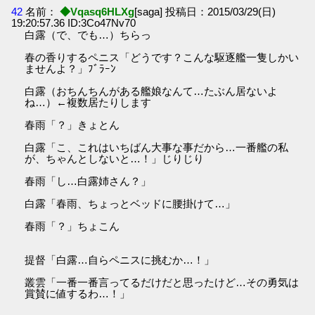
42
名前：
◆Vqasq6HLXg
[saga] 投稿日：2015/03/29(日)
19:20:57.36 ID:3Co47Nv70
白露（で、でも…）ちらっ
春の香りするペニス「どうです？こんな駆逐艦一隻しかい
ませんよ？」ﾌﾞﾗｰﾝ
白露（おちんちんがある艦娘なんて…たぶん居ないよ
ね…）←複数居たりします
春雨「？」きょとん
白露「こ、これはいちばん大事な事だから…一番艦の私
が、ちゃんとしないと…！」じりじり
春雨「し…白露姉さん？」
白露「春雨、ちょっとベッドに腰掛けて…」
春雨「？」ちょこん
提督「白露…自らペニスに挑むか…！」
叢雲「一番一番言ってるだけだと思ったけど…その勇気は
賞賛に値するわ…！」