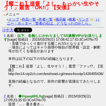
【艦これ】提督「よし、もっかい生やそ
う！」叢雲「OK!!」【安価】
メニュー
●
トップ
作品一覧
作者一覧
掲示板
検索
リンク
ハ
■
■
■
■
■
■
SS：
ニー・ポッター「賢者の石は、どうなったのかしら」
大
小
中
1
名前：
以下、名無しにかわりましてSS速報VIPがお送りしま
す
[sage] 投稿日：2015/03/29(日) 17:08:42.17 ID:3Co47Nv70
・安価でゆっくり進行する艦これSSとなります
・場合によってはキャラ崩壊や独自の世界観・設定・解釈
等が出てくる場合があります
本作は以下の以下のSSの続編となります。
【艦これ】提督「よし、生やそう！」叢雲「ファッ!?」【安
価】
http://ex14.vip2ch.com/test/read.cgi/news4ssnip/1426405436/
直接の続編となるので、前作の影響が直接出てきたりしま
す。
2
名前：
◆Vqasq6HLXg
[saga] 投稿日：2015/03/29(日)
17:09:23.35 ID:3Co47Nv70
提督「…」書き書き…