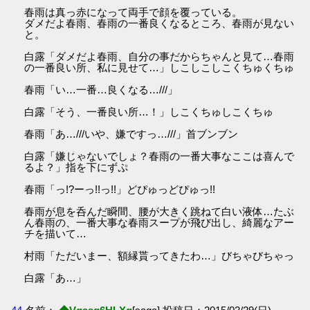
春雨は真っ赤になって両手で顔を覆っている。
ダメだよ春雨、春雨の一番良くなるところ、春雨が見ない
と。
白露「ダメだよ春雨、自分の事だからちゃんと見て…春雨
の一番良い所、私に見せて…」しこしこしこくちゅくちゅ
春雨「い…一番…良くなる…///」
白露「そう、一番良い所…！」しこくちゅしこくちゅ
春雨「あ…///いや、嫌ですっ…///」首ブンブン
白露「嫌じゃないでしょ？春雨の一番大事なここは喜んで
るよ？」指を下にずぷ
春雨「っ!?ーっ!!っ!!」どぴゅっどぴゅっ!!
春雨が息を呑んだ瞬間、腰が大きく跳ねて白い液体…たぶ
ん春雨の、一番大事な春雨スープが飛び出し、綺麗なアー
チを描いて…
村雨「ただいまー、額縁貰ってきたわ…」びちゃびちゃっ
白露「あ…」