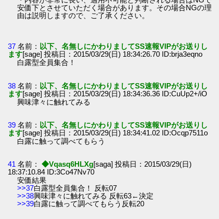
安価下とさせていただく場合があります。その場合NGの理
由は説明しますので、ご了承ください。
37
名前：
以下、名無しにかわりましてSS速報VIPがお送りし
ます
[sage] 投稿日：2015/03/29(日) 18:34:26.70 ID:brja3eqno
白露型全員集合！
38
名前：
以下、名無しにかわりましてSS速報VIPがお送りし
ます
[sage] 投稿日：2015/03/29(日) 18:34:36.36 ID:CuUp2+/iO
興味津々に触れてみる
39
名前：
以下、名無しにかわりましてSS速報VIPがお送りし
ます
[sage] 投稿日：2015/03/29(日) 18:34:41.02 ID:Ocqp7511o
白露に触って調べてもらう
41
名前：
◆Vqasq6HLXg
[saga] 投稿日：2015/03/29(日)
18:37:10.84 ID:3Co47Nv70
安価結果
>>37
白露型全員集合！ 反転07
>>38
興味津々に触れてみる 反転63←決定
>>39
白露に触って調べてもらう反転20