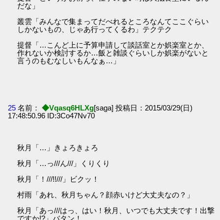
だな」
叢雲「みんなで集まってだべれるところなんてここぐらい
しかないもの、じゃあ行ってくるわ」テクテク
提督「…こんど上に予算申請して談話室とか娯楽室とか、
作れないか検討するか…飯と雑談ぐらいしか娯楽がないと
言うのもむなしいもんなぁ…」
25
名前：
◆Vqasq6HLXg
[saga] 投稿日：2015/03/29(日)
17:48:50.96 ID:3Co47Nv70
秋月「…」きょろきょろ
秋月「…っ///ん///」くりくり
秋月「！///!!///」ビクッ！
村雨「あれ、秋月ちゃん？顔赤いけど大丈夫なの？」
秋月「あっ///はっ、はい！秋月、いつでも大丈夫です！出撃
ですか!?」バタン！