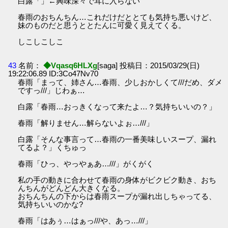
白露「」←興味深々で耳に入らない
春雨のおちんちん…これだけだととても気持ち悪いけど、
妹のものだと思うととたんに可愛く見えてくる。
しこしこしこ
43
名前：
◆Vqasq6HLXg
[saga] 投稿日：2015/03/29(日)
19:22:06.89 ID:3Co47Nv70
春雨「まって、姉さん…春雨、少しおかしくて///だめ、ダメ
ですっ///」じわぁ…
白露「春雨…おっきくなって来たよ…？気持ちいいの？」
春雨「解りません…解らないよぉ…///」
白露「そんな事言って…春雨の一番美味しいスープ、漏れ
てるよ？」くちゅっ
春雨「ひっ、やっやぁあ…///」がくがく
私の手の動きに合わせて春雨の身体がビクビク動き、おち
んちんがどんどん大きくなる。
おちんちんの下からは春雨スープが漏れ出しちゃってる、
気持ちいいのかな?
春雨「はあぅ…はぁっ///や、あっ…///」