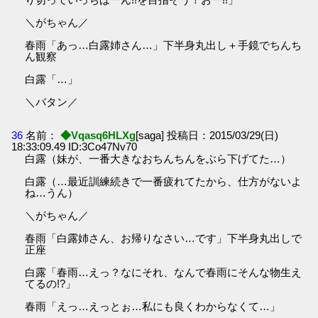
＼がちゃん／
春雨「あっ…白露姉さん…」下半身丸出し＋手鏡でちんち
ん観察
白露「…」
＼バタン／
36
名前：
◆Vqasq6HLXg
[saga] 投稿日：2015/03/29(日)
18:33:09.49 ID:3Co47Nv70
白露（妹が、一番大きなおちんちんをぶら下げてた…）
白露（…最近訓練続きで一番疲れてたから、仕方がないよ
ね…うん）
＼がちゃん／
春雨「白露姉さん、お帰りなさい…です」下半身丸出しで
正座
白露「春雨…えっ？なにそれ、なんで春雨にそんな物生え
てるの!?」
春雨「えっ…えっとぉ…私にも良くわからなくて…」