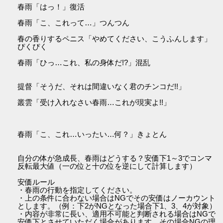
春雨「はっ！」復活
春雨「こ、これって…」つんつん
春の香りするペニス「やめてください、こうふんします」
ぴくぴく
春雨「ひっ…これ、私の身体だ!?」混乱
提督「そうだ、それは間違いなく君のチンコだ!!」
叢雲「受け入れなさい春雨…これが現実よ!!」
春雨「こ、これ…いったい…何？」きょとん
自分の体が急成長、春雨はどうする？安価下1～3でコンマ
反転最大値（一の位と十の位を逆にして計算します）
安価ルール
・春雨の行動を指定してください。
・上の条件に合わない場合はNGでその安価はノーカウント
とします。（例：下2がNGとなった場合下1、3、4が対象）
・内容が非常に長い、適用不可能と判断される場合はNGで
安価下とさせていただく場合があります。その場合NGの理