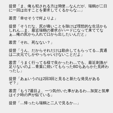
提督「ま、俺も犯される方は簡便…なんだが、瑞鶴が二日
に一回は出すことを要求してくるからな…」
叢雲「幸せそうで何よりよ」
提督「そうだな、尻が痛いことを除けば理想的な生活かも
しれん…ま、最近瑞鶴の要求がハードになって来ててな
ぁ…俺の尻から入れて口から出したいんだと」
叢雲「それ、死なない？」
提督「うん、だからそれだけは勘弁してもらってる…貫通
は二次元でしかやっちゃいけないことだよ」
叢雲「うまく行ってる様で良かったわ…でも、最近刺激が
足りないのよ…青葉に焼いてもらったBDもあらかた見終わ
ったし」
提督「あぁいうのは2回3回と見ると新たな発見がある
ぞ？」
叢雲「もう7週目よ、一つ気付いた事があるわ…加賀と筑摩
はイク時の声が似ている」
提督「…帰ったら瑞鶴と二人で見るか…」