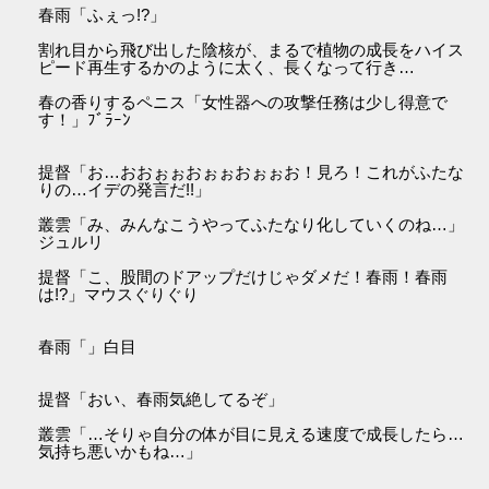
春雨「ふぇっ!?」
割れ目から飛び出した陰核が、まるで植物の成長をハイス
ピード再生するかのように太く、長くなって行き…
春の香りするペニス「女性器への攻撃任務は少し得意で
す！」ﾌﾞﾗｰﾝ
提督「お…おおぉぉおぉぉおぉぉお！見ろ！これがふたな
りの…イデの発言だ!!」
叢雲「み、みんなこうやってふたなり化していくのね…」
ジュルリ
提督「こ、股間のドアップだけじゃダメだ！春雨！春雨
は!?」マウスぐりぐり
春雨「」白目
提督「おい、春雨気絶してるぞ」
叢雲「…そりゃ自分の体が目に見える速度で成長したら…
気持ち悪いかもね…」