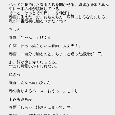
ベッドに腰掛けた春雨の脚を開かせる。綺麗な身体の真ん
中に一本の棒が鎮座している。
そっと…そっとその棒に手を伸ばす。
春雨に生えた…お、おちんちん…病気にしろなんにしろ、
私が一番最初に触るべきだよね？
ちょん
春雨「ひゃん！」びくん
白露「わっ…柔らかい…春雨、大丈夫？」
春雨「…自分で触るのと、ちょっと違った感覚が…///」
あ、顔が少し赤くなってる。
すこし可愛いかもしれない。
にぎっ
春雨「んんっ///」びくん
春の香りするペニス「おうっ…」むくり…
もみもみもみ
春雨「しらっ…姉さん…まって…///」