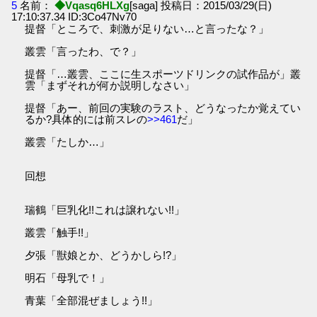
5
名前：
◆Vqasq6HLXg
[saga] 投稿日：2015/03/29(日)
17:10:37.34 ID:3Co47Nv70
提督「ところで、刺激が足りない…と言ったな？」
叢雲「言ったわ、で？」
提督「…叢雲、ここに生スポーツドリンクの試作品が」叢
雲「まずそれが何か説明しなさい」
提督「あー、前回の実験のラスト、どうなったか覚えてい
るか?具体的には前スレの
>>461
だ」
叢雲「たしか…」
回想
瑞鶴「巨乳化!!これは譲れない!!」
叢雲「触手!!」
夕張「獣娘とか、どうかしら!?」
明石「母乳で！」
青葉「全部混ぜましょう!!」