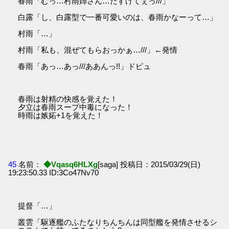
春雨「むっ…村雨姉さん…たすけてぇっ///」
白露「し、白露型で一番可愛いのは、春雨かなーって…」
村雨「…」
村雨「私も、混ぜてもらおっかぁ…///」←発情
春雨「あっ…あっ///ああんっ!!」ドピュ
春雨は射精の快感を覚えた！
夕立は春雨スープ中毒になった！
時雨は嫉妬+1を覚えた！
45
名前：
◆Vqasq6HLXg
[saga] 投稿日：2015/03/29(日)
19:23:50.33 ID:3Co47Nv70
提督「…」
叢雲「駆逐艦のふたなりちんちんは同型艦を発情させるシ