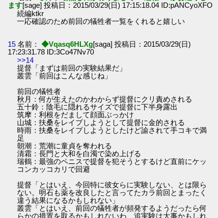
ます
[sage] 投稿日：2015/03/29(日) 17:15:18.04 ID:pANCyoXFO
続編ktkr
一応確認のため前回の犠牲者一覧をくれると嬉しい
15
名前：
◆Vqasq6HLXg
[saga] 投稿日：2015/03/29(日)
17:23:31.78 ID:3Co47Nv70
>>14
提督「まずは前回の実験結果だ」
叢雲「前回はこんな感じね」
前回の犠牲者
秋月：何が生えたのかわからず提督にクリ責めされる
五十鈴：陰毛に隠れるサイズで提督に下半身露出
筑摩：利根をだまして顔面ぶっかけ
山城：扶桑をレイプしようとして提督に金的される
時雨：扶桑をレイプしようとしたけど諭されて手コキで満
足
朝潮：荒潮に童貞を奪われる
清霜：長門と大和を白濁で染め上げる
瑞鶴：最強のペニスで提督を犯そうとするけど直前にケッ
コンカッコカリで回避
提督「とはいえ、今回特に彼女らに実験しない、とは限ら
ない。明石も薬を改良したと言ってたカラ前回とまったく
違う結果になるかもしれない」
叢雲「とはいえ、前回の犠牲者が頻発するようだったら何
らかの措置を取るかもしれないわ、追実験は大事かもしれ