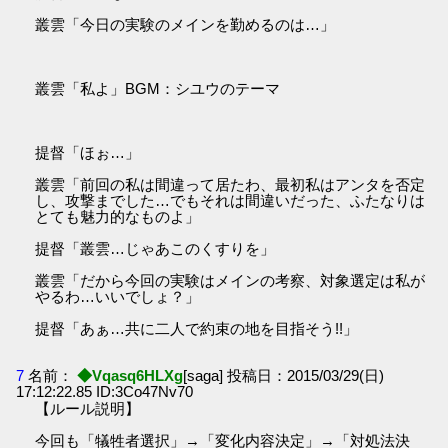
叢雲「今日の実験のメインを勤めるのは…」
叢雲「私よ」BGM：シユウのテーマ
提督「ほぉ…」
叢雲「前回の私は間違って居たわ、最初私はアンタを否定
し、攻撃までした…でもそれは間違いだった、ふたなりは
とても魅力的なものよ」
提督「叢雲…じゃあこのくすりを」
叢雲「だから今回の実験はメインの考察、対象選定は私が
やるわ…いいでしょ？」
提督「あぁ…共に二人で約束の地を目指そう!!」
7
名前：
◆Vqasq6HLXg
[saga] 投稿日：2015/03/29(日)
17:12:22.85 ID:3Co47Nv70
【ルール説明】
今回も「犠牲者選択」→「変化内容決定」→「対処法決