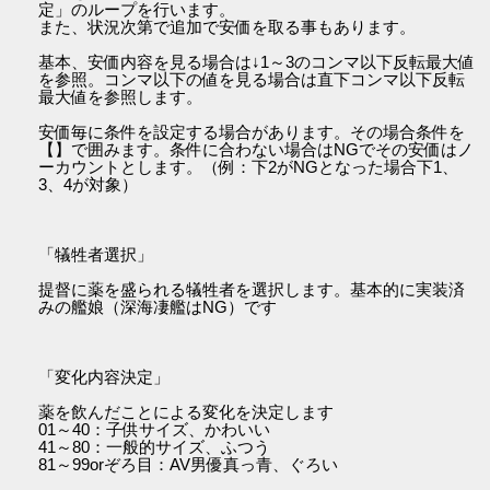
定」のループを行います。
また、状況次第で追加で安価を取る事もあります。
基本、安価内容を見る場合は↓1～3のコンマ以下反転最大値
を参照。コンマ以下の値を見る場合は直下コンマ以下反転
最大値を参照します。
安価毎に条件を設定する場合があります。その場合条件を
【】で囲みます。条件に合わない場合はNGでその安価はノ
ーカウントとします。（例：下2がNGとなった場合下1、
3、4が対象）
「犠牲者選択」
提督に薬を盛られる犠牲者を選択します。基本的に実装済
みの艦娘（深海凄艦はNG）です
「変化内容決定」
薬を飲んだことによる変化を決定します
01～40：子供サイズ、かわいい
41～80：一般的サイズ、ふつう
81～99orぞろ目：AV男優真っ青、ぐろい