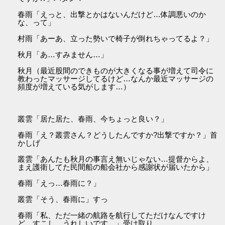
春雨「えっと、出撃とかはないんだけど…体調悪いのか
な、って」
村雨「あーあ、立った勢いで椅子が倒れちゃってるよ？」
秋月「あ…すみません…」
秋月（最近股間のできものが大きくなる事が増えて司令に
教わったマッサージしてるけど…なんか最近マッサージの
頻度が増えている気がします…）
叢雲「居た居た、春雨、今ちょっと良い？」
春雨「え？叢雲さん？どうしたんですか?出撃ですか？」首
かしげ
叢雲「あんたも秋月の事言え無いじゃない…提督からよ、
まえ護衛してた民間船の船会社から感謝状が届いたから」
春雨「えっ…春雨に？」
叢雲「そう、春雨に」すっ
春雨「私、ただ一緒の航路を航行してただけなんですけ
ど…すこし、うれしいです…」受け取り