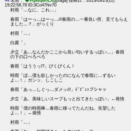
44
名前：
◆Vqasq6HLXg
[saga] 投稿日：2015/03/29(日)
19:22:58.78 ID:3Co47Nv70
村雨「…なに、これ…」
春雨「はーっ…はーっ…///春雨の…一番良い所、見てもらえ
ました…？」がっくり
村雨「…」
白露「」
夕立「あ…なんだかここから良い匂いするっぽい…」春雨
の下の口ぺろぺろ
春雨「はううっ!?」びくびくん！
時雨「ぼ…僕も欲しかったのになんで春雨に…ずるい
よ…！」ガシッ、しこしこ
春雨「あっ…しぐっ…ダメッ///」ﾄﾞﾋﾟｭｯブシャッ
夕立「あ、美味しいスープもっと出てきたっぽい」←発情
時雨「僕の時雨棒…春雨に移ってたんだね、失望した
よ…！」←発情
村雨「…」