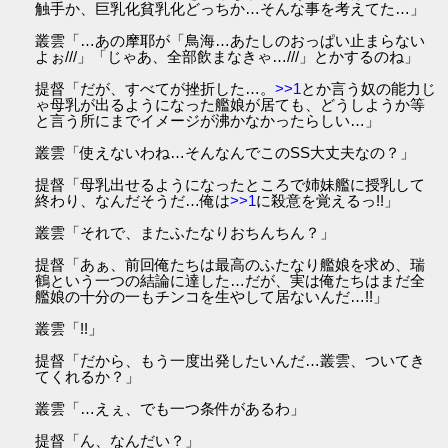
触手か、巨乳化貧乳化どっちか…そんな事を考えてた…」
叢雲「…あの摩耶が「鳥海…あたしのおっぱい止まらない
よぉ///」「じゃあ、全部飲まなきゃ…///」とかするのね」
提督「だが、すべてが挫折した…。
>>1
とか言う奴の能力じ
ゃ母乳が出るようになった艦娘が居ても、どうしようか等
と言う所にまでイメージが沸かなかったらしい…」
叢雲「使えないわね…そんなんでこのSS大丈夫なの？」
提督「母乳出せるようになったところで姉妹艦に授乳して
終わり、なんだそうだ…俺は
>>1
に殺意を覚えるっ!!」
叢雲「それで、またふたなりおちんちん？」
提督「あぁ、前回俺たちは最高のふたなり艦娘を求め、瑞
鶴という一つの結論に達した…だが、実は俺たちはまだ全
艦娘の十分の一もチンコを生やして居ないんだ…!!」
叢雲「!!」
提督「だから、もう一度出発したいんだ…叢雲、ついてき
てくれるか？」
叢雲「…えぇ、でも一つ条件があるわ」
提督「ん、なんだい？」