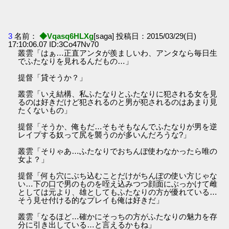
3
名前：
◆Vqasq6HLXg
[saga] 投稿日：2015/03/29(日)
17:10:06.07 ID:3Co47Nv70
叢雲「はぁ…正直アンタが羨ましいわ、アンタなら毎日生
でふたなりを見れるんだもの…」
提督「貸そうか？」
叢雲「いえ結構、私ふたなりとふたなりに犯される女を見
るのは好きだけど犯されるのと男が犯されるのはあまり見
たくないもの」
提督「そうか、俺もだ…そもそもなんでふたなりが男を逆
レイプする奴って尻を襲うのが多いんだろうな?」
叢雲「そりゃあ…ふたなりでおちんぽ使わなかったら唯の
女よ？」
提督「何も穴にぶち込むことだけがちんぽの使い方じゃな
い…下の口で男のものを咥え込みつつ顔面にぶっかけて雌
としては元より、雄としてもふたなりの方が優れている…
そう見せ付ける的なプレイも俺は好きだ」
叢雲「なるほど…確かにそっちの方がふたなりの魅力を存
分に引き出している…と言えるかもね」