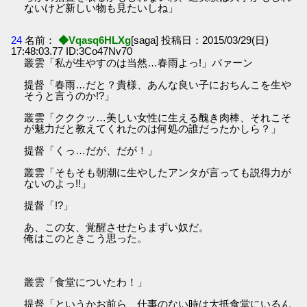
ないけど新しい物も見たいしね」
24
名前：
◆Vqasq6HLXg
[saga] 投稿日：2015/03/29(日)
17:48:03.77 ID:3Co47Nv70
叢雲「私が生やすのは当然…春雨よっ!」バァーン
提督「春雨…だと？貴様、あんな良い子におちんこを生や
そうと言うのか!?」
叢雲「クククッ…美しい女性に生える醜き肉棒、それこそ
が魅力だと教えてくれたのは何処の誰だったかしら？」
提督「くっ…だが、だが！」
叢雲「そもそも朝潮に生やしたアンタが言っても説得力が
ないのよっ!!」
提督「!?」
あ、この女、覚醒させたらまずい奴だ。
俺はこのときこう思った。
叢雲「食堂についたわ！」
提督「というかお前ら、仕事のない時は大抵食堂にいるん