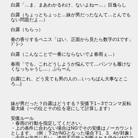
白露「…ま、まあわかるわけ、ないよねー…」目逸らし
白露（ちょっとちょっと…妹が男だったなんて…とんでも
ない問題だよ…）
白露（ちらっ）
春の香りするペニス「はい、正面から見たら数字の1です」
ﾌﾞﾗｰﾝ
白露（こんなことで一番にならないでよ春雨ぇ…）
春雨「でも、これどうしようか悩んでて…パンツも履けな
くなっちゃうし…」ぷらーん
白露(これ、どう見ても男の人の…いっちばん大事なとこ
ろ…)
妹が男だった？白露はどうする？安価下1～3でコンマ反転
最大値（一の位と十の位を逆にして計算します）
安価ルール
・春雨の行動を指定してください。
・上の条件に合わない場合はNGでその安価はノーカウント
とします。（例：下2がNGとなった場合下1、3、4が対象）
・内容が非常に長い、適用不可能と判断される場合はNGで