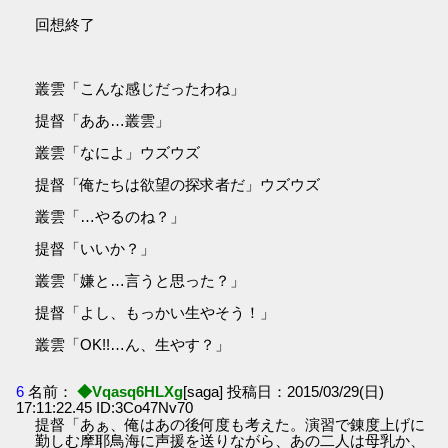
回想終了
叢雲「こんな感じだったわね」
提督「ああ…叢雲」
叢雲「なによ」ウズウズ
提督「俺たちは欲望の探求者だ」ウズウズ
叢雲「…やるのね？」
提督「いいか？」
叢雲「嫌と…言うと思った？」
提督「よし、もっかい生やそう！」
叢雲「OK!!…ん、生やす？」
6
名前：
◆Vqasq6HLXg
[saga] 投稿日：2015/03/29(日)
17:11:22.45 ID:3Co47Nv70
提督「あぁ、俺はあの後何度も考えた。演習で錬度上げに
勤しむ摩耶鳥海に声援を送りながら、あの二人は母乳か、