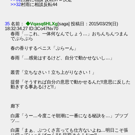
>>32
村雨に相談反転44
35
名前：
◆Vqasq6HLXg
[saga] 投稿日：2015/03/29(日)
18:32:34.27 ID:3Co47Nv70
春雨「…これ、一体何なんでしょう…」おちんちんつまん
でぷらぷら
春の香りするペニス「ぷらーん」
春雨「…感覚はするけど、自分で動かせないし…」
叢雲「立ちなさい！立ち上がりなさい！」
提督「そうすれば自分の意思で動かせるんだ!!意思に反した
動きする事あるけど!!」
廊下
白露「うー…今度こそ朝潮に一番になる秘訣を…」ブツブ
ツ…
白露「まぁ、ぶつくさ言っても仕方ないよね…明日こそ張
り切っていっちばーん!!を目指そう！おー!!」