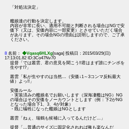
「対処法決定」
艦娘達の行動を決定します。
内容が非常に長い、適用不可能と判断される場合はNGで安
価下（又は、安価内容に一部変更）とさせていただく場合
があります。その場合NGの理由は説明しますので、ご了承
ください。
8
名前：
◆Vqasq6HLXg
[saga] 投稿日：2015/03/29(日)
17:13:01.82 ID:3Co47Nv70
提督「では叢雲、君の意見を聞こう!!君はまず誰にチンポを
生やす!?」
叢雲「私が生やすのは当然…（安価↓1～3コンマ反転最大
値）よっ!!」
安価ルール
・実装済みの艦娘名でお願いします（深海凄艦はNG）NG
の場合はその安価をノーカウントとします（例：下2がNG
となった場合下1、3、4が対象）
・既に犠牲になった艦娘はNGとします
叢雲「ねぇ、瑞鶴も候補に入ってるんだけど…」
提督「…普通のサイズに固定化されれば俺も楽なんだ