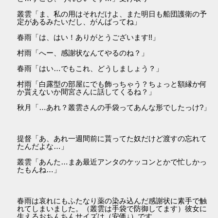
叢雲「ま、私の用はそれだけよ、また明日も船団護衛の予
定があるみたいだし、がんばってね」
春雨「は、はい！ありがとうございます!!」
村雨「へー、感謝状なんてやるのね？」
春雨「はい…でもこれ、どうしましょう？」
村雨「白露型の部屋にでも飾っちゃう？ちょっと額縁か何
か貰えないか間宮さんに話してくるね？」
秋月「…あれ？叢雲さんの手袋ってあんな形でしたっけ?」
提督「あ、あれ一週間前に貰ってた奴だけど渡すの忘れて
たんだよな…」
叢雲「あんた…まあ最近アンタのケッコンとかで忙しかっ
たもんね…」
春雨は哀れにもふたなり薬の染み込んだ感謝状に素手で触
れてしまいました。（叢雲は手袋で防御してます）彼女に
生えるおちんちんサイズは（安価↓）です