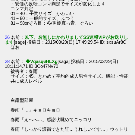
・安価の反転コンマ判定でサイズが変化します
コンマ判定
01～40：子供サイズ、かわいい
41～80：一般的サイズ、ふつう
81～98orぞろ目：AV男優真っ青、ぐろい
26
名前：
以下、名無しにかわりましてSS速報VIPがお送りし
ます
[sage] 投稿日：2015/03/29(日) 17:49:29.54 ID:isxsuAr8O
ほお
28
名前：
◆Vqasq6HLXg
[saga] 投稿日：2015/03/29(日)
18:11:14.71 ID:3Co47Nv70
被害者：春雨
サイズ：45、きわめて平均的成人男性サイズ。機能・性能
共に成人レベル
白露型部屋
春雨「…」キョロキョロ
春雨「えへへ…」感謝状眺めてニッコリ
春雨「しっかり護衛できた証…うれしいです…」ウットリ