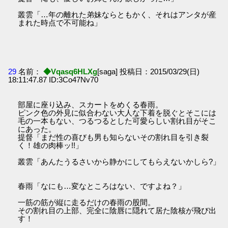
叢雲「…年の離れた弟妹ならともかく、それはアンタが産
まれた時点で不可能ね」
29
名前：
◆Vqasq6HLXg
[saga] 投稿日：2015/03/29(日)
18:11:47.87 ID:3Co47Nv70
部屋に座り込み、スカートをめくる春雨。
ピンク色の外見に似合わない大人な下着を脱ぐとそこには
毛の一本もない、つるつるとした可愛らしい割れ目がそこ
にあった。
提督「まだ性の喜びも男も知らないその割れ目を引き裂
く！雄の肉棒ッ!!」
叢雲「あんたうるさいから静かにしてもらえないかしら?」
春雨「なにも…変なところはない、ですよね？」
一筋の筋が縦に走るだけの春雨の股間。
その割れ目の上部、完全に陰唇に隠れて居た陰核が飛び出
す！