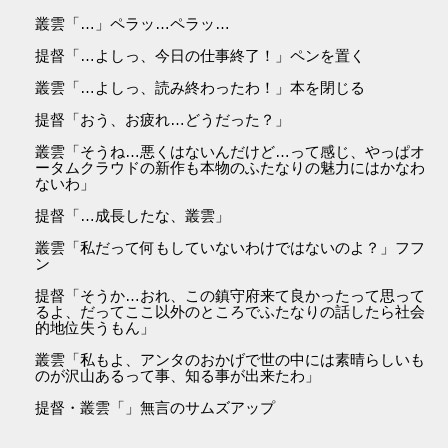
叢雲「…」ペラッ…ペラッ…
提督「…よしっ、今日の仕事終了！」ペンを置く
叢雲「…よしっ、読み終わったわ！」本を閉じる
提督「おう、お疲れ…どうだった？」
叢雲「そうね…悪くはないんだけど…って感じ、やっぱオ
ータムクラウドの新作も本物のふたなりの魅力にはかなわ
ないわ」
提督「…成長したな、叢雲」
叢雲「私だって何もしていないわけではないのよ？」フフ
ン
提督「そうか…おれ、この鎮守府来て良かったって思って
るよ、だってここ以外のところでふたなりの話したら社会
的地位失うもん」
叢雲「私もよ、アンタのおかげで世の中には素晴らしいも
のが沢山あるって事、知る事が出来たわ」
提督・叢雲「」無言のサムズアップ