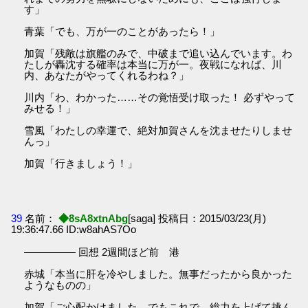
す」
青葉「でも、万が一のことがあったら！」
加賀「残敵は旗艦のみで、中破まで追い込んでいます。わ
たしが轟沈する確率は本当に万が一。夜戦になれば、川
内、あなたがやってくれるわね？」
川内「わ、わかった……その覚悟受け取った！ 必ずやって
みせる！」
雪風「わたしの幸運で、絶対加賀さんを沈ませたりしませ
んっ」
加賀「行きましょう！」
39
名前：
◆8sA8xtnAbg
[saga] 投稿日：2015/03/23(月)
19:36:47.66 ID:w8ahAS7Oo
――――― 回想 2週間ほど前 港
赤城「本当に肝を冷やしました。無事だったから良かった
ようなものの」
加賀「ご心配かけました。でもこれで、総力を上げて挑ん