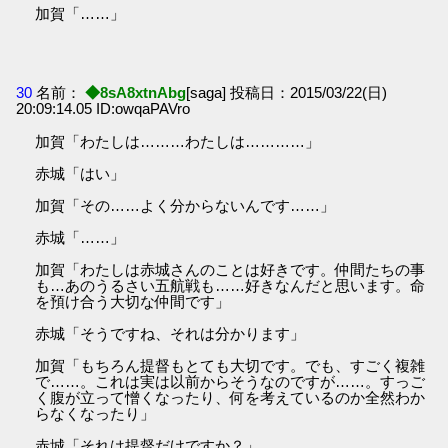
加賀「……」
30
名前：
◆8sA8xtnAbg
[saga] 投稿日：2015/03/22(日)
20:09:14.05 ID:owqaPAVro
加賀「わたしは………わたしは…………」
赤城「はい」
加賀「その……よく分からないんです……」
赤城「……」
加賀「わたしは赤城さんのことは好きです。仲間たちの事
も…あのうるさい五航戦も……好きなんだと思います。命
を預け合う大切な仲間です」
赤城「そうですね、それは分かります」
加賀「もちろん提督もとても大切です。でも、すごく複雑
で……。これは実は以前からそうなのですが……。すっご
く腹が立って憎くなったり、何を考えているのか全然わか
らなくなったり」
赤城「それは提督だけですか？」