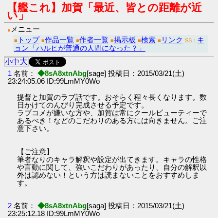
【艦これ】加賀「最近、皆との距離が近
い」
メニュー
●
トップ
作品一覧
作者一覧
掲示板
検索
リンク
キ
■
■
■
■
■
■
SS：
ョン「ハルヒが普通の人間になった？」
大
小
中
1
名前：
◆8sA8xtnAbg
[sage] 投稿日：2015/03/21(土)
23:24:05.06 ID:99LmMY0Wo
提督と加賀のラブ話です。おそらく程々長くなります。数
日かけてのんびり完成させる予定です。
ラブコメが嫌いな方や、加賀は常にクールビューティーで
あるべき！などのこだわりのある方には向きません。ご注
意下さい。
【ご注意】
筆者なりのキャラ解釈や設定が出てきます。キャラの性格
や言動に関して、強いこだわりがあったり、自分の解釈以
外は認めない！という方は読まないことをおすすめしま
す。
2
名前：
◆8sA8xtnAbg
[saga] 投稿日：2015/03/21(土)
23:25:12.18 ID:99LmMY0Wo