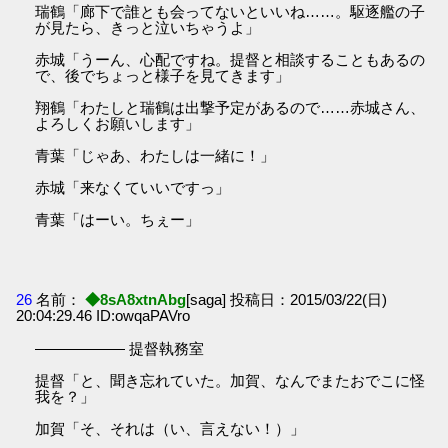
瑞鶴「廊下で誰とも会ってないといいね……。駆逐艦の子
が見たら、きっと泣いちゃうよ」
赤城「うーん、心配ですね。提督と相談することもあるの
で、後でちょっと様子を見てきます」
翔鶴「わたしと瑞鶴は出撃予定があるので……赤城さん、
よろしくお願いします」
青葉「じゃあ、わたしは一緒に！」
赤城「来なくていいですっ」
青葉「はーい。ちぇー」
26
名前：
◆8sA8xtnAbg
[saga] 投稿日：2015/03/22(日)
20:04:29.46 ID:owqaPAVro
―――――― 提督執務室
提督「と、聞き忘れていた。加賀、なんでまたおでこに怪
我を？」
加賀「そ、それは（い、言えない！）」