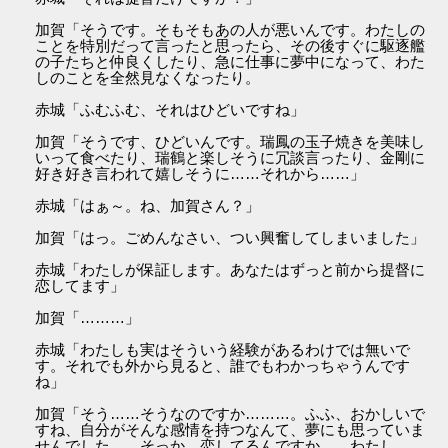
加賀「そうです。そもそもあの人が悪いんです。わたしの
ことを特別だって言ったと思ったら、その後すぐに駆逐艦
の子たちと仲良くしたり、急に仕事に夢中になって、わた
しのことを全然見なくなったり。
赤城「ふむふむ、それはひどいですね」
加賀「そうです、ひどいんです。瑞鳳の玉子焼きを美味し
いって食べたり、瑞鶴と楽しそうに冗談言ったり、金剛に
好き好き言われて嬉しそうに……それから……」
赤城「はぁ～。ね、加賀さん？」
加賀「はっ。ごめんなさい、つい興奮してしまいました」
赤城「わたしが保証します。あなたはずっと前から提督に
恋してます」
加賀「………」
赤城「わたしも実はそういう経験があるわけでは無いで
す。それでも外から見ると、誰でもわかっちゃうんです
ね」
加賀「そう……そうなのですか………。ふふ、おかしいで
すね、自分がそんな感情を持つなんて、夢にも思っていま
せんでした……そっか、恋してるんですか……わたし