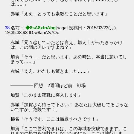
は……」
赤城「ええ、とっても素敵なことだと思います」
38
名前：
◆8sA8xtnAbg
[saga] 投稿日：2015/03/23(月)
19:35:38.93 ID:w8ahAS7Oo
赤城「元々恋していたとは言え、燃え上がったきっかけ
は、この間のアレですよね？」
加賀「そう……だと思います。あの時は、本当に驚いてし
まって……」
赤城「ええ、わたしも驚きました……」
――――― 回想 2週間ほど前 戦場
加賀「このまま夜戦に突入します」
赤城「加賀さん待って下さい！ あなたは大破してるじゃな
いですか、危険です！」
榛名「そうです、ここは撤退すべきです！」
加賀「ここで勝利できれば、この海域を突破できます。こ
れまでの努力を無駄にしないためにも、ここは強行しま