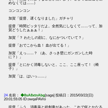
めなくては……）
コンコンコン
加賀「提督、遅くなりました」ガチャリ
提督「時間ピッタリだよ。全然気にしなくて……って、加
賀どうしたぁぁぁ！」
加賀「？ わたしの顔に、なにかついていて？」
提督「おでこから血！ 血が出てる！」
加賀「えっ……？ （あ、さっき壁にガンガンした時
に？）」
提督「とにかく消毒しないと。ここ、ここ座って！（椅
子）」
加賀「は、はいっ……」
24
名前：
◆8sA8xtnAbg
[saga] 投稿日：2015/03/22(日)
20:01:59.05 ID:owqaPAVro
提督「ふう、消毒薬と絆創膏があった。これで何とかなる