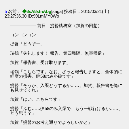
5
名前：
◆8sA8xtnAbg
[saga] 投稿日：2015/03/21(土)
23:27:36.30 ID:99LmMY0Wo
―――――― 前日 提督執務室（加賀の回想）
コンコンコン
提督「どうぞー」
瑞鶴「失礼します！ 報告。第四艦隊、無事帰還」
加賀「報告書、受け取ります」
瑞鶴「こちらです。なお、ざっと報告しますと、全体的に
軽度の損害、伊58のみ小破です」
提督「そうか、入渠どうするか……。加賀、報告書を俺に
も見せてくれ」
加賀「はい、こちらです」
提督「ふむ……伊58のみ入渠で、もう一戦行けるか……、
どう思う？」
加賀「提督のお考え通りでよろしいかと」