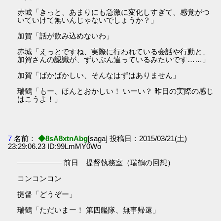
赤城「きっと、あまりにも急激に変化しすぎて、感覚がつ
いていけて無いんじゃないでしょうか？」
加賀「話が飲み込めないわ」
赤城「えっとですね、実際に行われている会話や行動と、
加賀さんの認識が、ずいぶん違っているみたいです……」
加賀「ばかばかしい、そんなはずはありません」
瑞鶴「もー、ほんとおかしい！ いーい？ 昨日の実際の感じ
はこうよ！」
7
名前：
◆8sA8xtnAbg
[saga] 投稿日：2015/03/21(土)
23:29:06.23 ID:99LmMY0Wo
―――――― 前日 提督執務室（瑞鶴の回想）
コンコンコン
提督「どうぞー」
瑞鶴「ただいまー！ 第四艦隊、無事帰還」