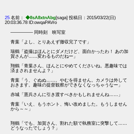
25
名前：
◆8sA8xtnAbg
[saga] 投稿日：2015/03/22(日)
20:03:36.78 ID:owqaPAVro
――――― 同時刻 映写室
青葉「よし、とりあえず撤収完了です」
瑞鶴「盗撮はほんとにダメだけど、面白かったわ！ あの加
賀さんが……変わるものだねー」
翔鶴「青葉さん、ほんとにやめてくださいね。悪趣味では
済まされませんよ？」
青葉「う、ぐぬぬ……。やむを得ません。カメラは外して
おきます。趣味の提督観察ができなくなっちゃうなー」
赤城「憲兵さんに引き渡すべきかもしれませんね……」
青葉「いえ、もうホント、悔い改めました。もうしません
から～～」
翔鶴「でも、加賀さん、割れた額で執務室に突撃して……
どうなったでしょう？」