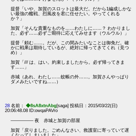
提督「いや、加賀のスロットは最大だ。だから1編成しかな
い最強の艦戦、烈風改を君に任せたい。やってくれる
か？」
加賀「そんな貴重なものを……わたしに……？ わかりまし
た、必ず……必ずご期待に応えてみせます（ウルウル）」
提督「頼む……。だが、この間みたいなことは御免だ。確
かに戦果は期待しているが、絶対に帰ってきてくれ（見つ
め）」
加賀「/// は、はい。約束しましたから。必ず帰ってきま
す……」
赤城（あれ、わたし……蚊帳の外……。加賀さんやっぱり
ダメみたいですね……）
28
名前：
◆8sA8xtnAbg
[saga] 投稿日：2015/03/22(日)
20:06:48.08 ID:owqaPAVro
――――― 夜 赤城と加賀の部屋
加賀「戻りました。ごめんなさい、救護室に寄っていて遅
くなってしまいました」