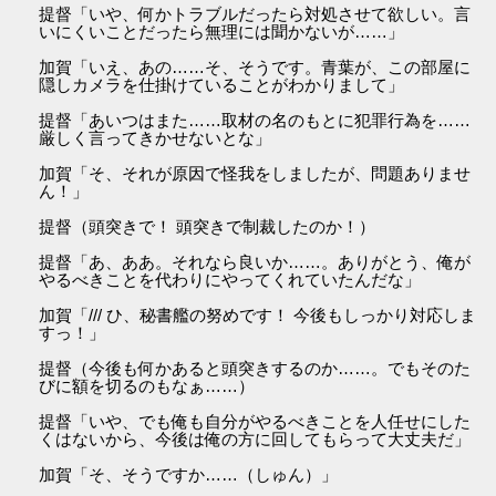
提督「いや、何かトラブルだったら対処させて欲しい。言
いにくいことだったら無理には聞かないが……」
加賀「いえ、あの……そ、そうです。青葉が、この部屋に
隠しカメラを仕掛けていることがわかりまして」
提督「あいつはまた……取材の名のもとに犯罪行為を……
厳しく言ってきかせないとな」
加賀「そ、それが原因で怪我をしましたが、問題ありませ
ん！」
提督（頭突きで！ 頭突きで制裁したのか！）
提督「あ、ああ。それなら良いか……。ありがとう、俺が
やるべきことを代わりにやってくれていたんだな」
加賀「/// ひ、秘書艦の努めです！ 今後もしっかり対応しま
すっ！」
提督（今後も何かあると頭突きするのか……。でもそのた
びに額を切るのもなぁ……）
提督「いや、でも俺も自分がやるべきことを人任せにした
くはないから、今後は俺の方に回してもらって大丈夫だ」
加賀「そ、そうですか……（しゅん）」