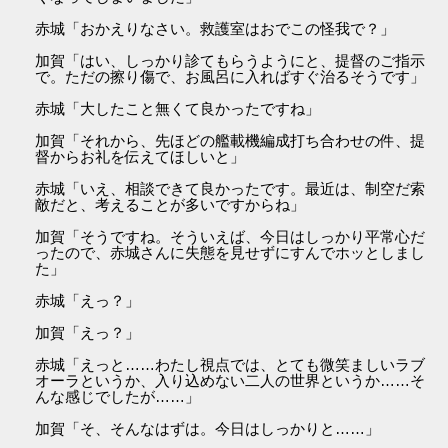
赤城「おかえりなさい。救護室はおでこの怪我で？」
加賀「はい、しっかり診てもらうようにと、提督のご指示
で。ただの擦り傷で、お風呂に入ればすぐ治るそうです」
赤城「大したこと無くて良かったですね」
加賀「それから、先ほどの艦載機編成打ち合わせの件、提
督からお礼を伝えてほしいと」
赤城「いえ、相談できて良かったです。最近は、制空だ索
敵だと、考えることが多いですからね」
加賀「そうですね。そういえば、今日はしっかり平常心だ
ったので、赤城さんに失態を見せずにすんでホッとしまし
た」
赤城「えっ？」
加賀「えっ？」
赤城「えっと……わたし視点では、とても微笑ましいラブ
オーラというか、入り込めない二人の世界というか……そ
んな感じでしたが……」
加賀「そ、そんなはずは。今日はしっかりと……」