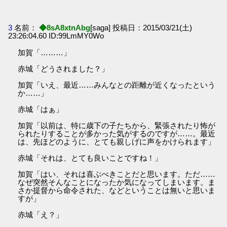
3
名前：
◆8sA8xtnAbg
[saga] 投稿日：2015/03/21(土)
23:26:04.60 ID:99LmMY0Wo
加賀「………」
赤城「どうされました？」
加賀「いえ、最近……みんなとの距離が近くなったという
か……」
赤城「はぁ」
加賀「以前は、特に歳下の子たちから、緊張されたり怖が
られたりすることが多かった気がするのですが……。最近
は、先ほどのように、とても親しげに声をかけられます」
赤城「それは、とても良いことですね！」
加賀「はい、それは喜ぶべきことだと思います。ただ……
なぜ突然そんなことになったか気になってしまいます。ま
さか提督から命令された、などということは無いと思いま
すが」
赤城「え？」