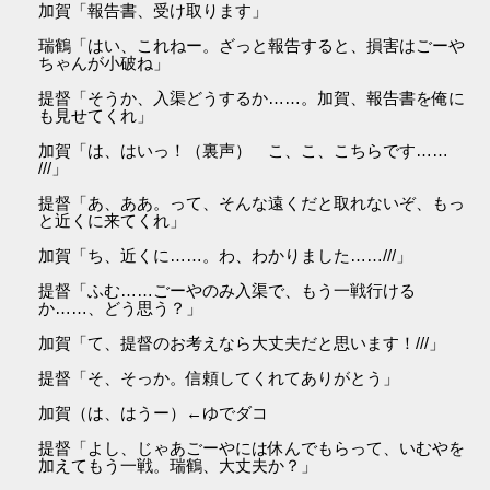
加賀「報告書、受け取ります」
瑞鶴「はい、これねー。ざっと報告すると、損害はごーや
ちゃんが小破ね」
提督「そうか、入渠どうするか……。加賀、報告書を俺に
も見せてくれ」
加賀「は、はいっ！（裏声） こ、こ、こちらです……
///」
提督「あ、ああ。って、そんな遠くだと取れないぞ、もっ
と近くに来てくれ」
加賀「ち、近くに……。わ、わかりました……///」
提督「ふむ……ごーやのみ入渠で、もう一戦行ける
か……、どう思う？」
加賀「て、提督のお考えなら大丈夫だと思います！///」
提督「そ、そっか。信頼してくれてありがとう」
加賀（は、はうー）←ゆでダコ
提督「よし、じゃあごーやには休んでもらって、いむやを
加えてもう一戦。瑞鶴、大丈夫か？」