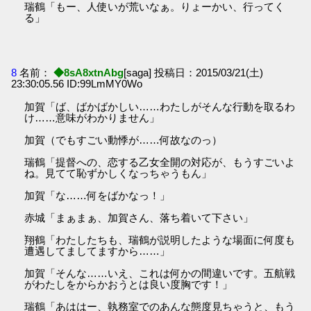
瑞鶴「もー、人使いが荒いなぁ。りょーかい、行ってく
る」
8
名前：
◆8sA8xtnAbg
[saga] 投稿日：2015/03/21(土)
23:30:05.56 ID:99LmMY0Wo
加賀「ば、ばかばかしい……わたしがそんな行動を取るわ
け……意味がわかりません」
加賀（でもすごい動悸が……何故なのっ）
瑞鶴「提督への、恋する乙女全開の対応が、もうすごいよ
ね。見てて恥ずかしくなっちゃうもん」
加賀「な……何をばかなっ！」
赤城「まぁまぁ、加賀さん、落ち着いて下さい」
翔鶴「わたしたちも、瑞鶴が説明したような場面に何度も
遭遇してましてますから……」
加賀「そんな……いえ、これは何かの間違いです。五航戦
がわたしをからかおうとは良い度胸です！」
瑞鶴「あははー、執務室でのあんな態度見ちゃうと、もう