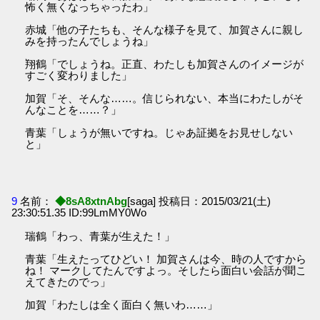
怖く無くなっちゃったわ」
赤城「他の子たちも、そんな様子を見て、加賀さんに親し
みを持ったんでしょうね」
翔鶴「でしょうね。正直、わたしも加賀さんのイメージが
すごく変わりました」
加賀「そ、そんな……。信じられない、本当にわたしがそ
んなことを……？」
青葉「しょうが無いですね。じゃあ証拠をお見せしない
と」
9
名前：
◆8sA8xtnAbg
[saga] 投稿日：2015/03/21(土)
23:30:51.35 ID:99LmMY0Wo
瑞鶴「わっ、青葉が生えた！」
青葉「生えたってひどい！ 加賀さんは今、時の人ですから
ね！ マークしてたんですよっ。そしたら面白い会話が聞こ
えてきたのでっ」
加賀「わたしは全く面白く無いわ……」