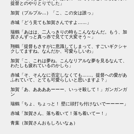
提督とのやりとりでした」
加賀（プルプル…）「こ、この女は誰っ」
赤城「どう見ても加賀さんですよ……」
瑞鶴「あはは、二人っきりの時もこんななんだ。もう、加
賀さんずっと真っ赤で見てて大変そう～」
翔鶴「提督もさすがに意識してしまって、すごいギクシャ
クしてますね。なんだか、可愛らしいわ」
加賀「こ、これは夢ね。こんなリアルな夢を見るなんて、
わたしも疲れているのかしら」
赤城「そ、そんなに否定しなくても……。提督への愛があ
ふれていて、とても可愛らしいと思いますよ？」
加賀「あ、ああああーーー、いっそ殺して！」ガンガンガ
ン
瑞鶴「ちょ、ちょっと！ 壁に頭打ち付けないでーーーー」
赤城「加賀さん、落ち着いて！落ち着いてー！」
青葉（加賀さんおもしろいなぁ）