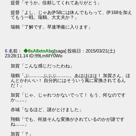
提督「そうか。信頼してくれてありがとう」
提督「よし、じゃあ伊58には休んでもらって、伊168を加え
てもう一戦。瑞鶴、大丈夫か？」
瑞鶴「了解です。早速準備に入ります」
6
名前：
◆8sA8xtnAbg
[saga] 投稿日：2015/03/21(土)
23:28:11.14 ID:99LmMY0Wo
加賀「こんな感じだったわね」
瑞鶴「ぷ………ぷぷぷ………、あはははは！ 加賀さん、ほ
んとかわいい！ 自分的にはそういう風に変換されてるん
だ！」
加賀「じゃ、じゃれつかないでって！ もう、何なのです
か……」
赤城「なるほど、謎がとけました」
翔鶴「でも、何故そんな変換がされているのかが謎です
ね……」
加賀「？」