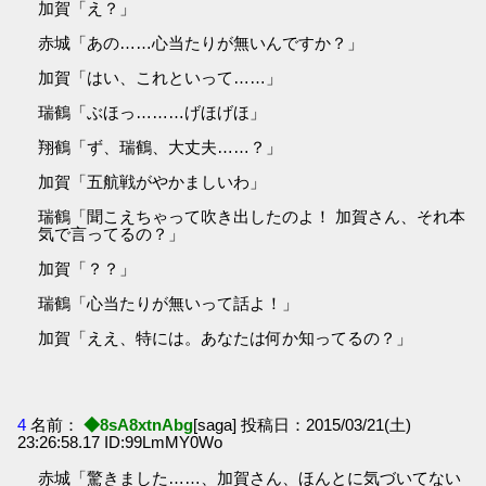
加賀「え？」
赤城「あの……心当たりが無いんですか？」
加賀「はい、これといって……」
瑞鶴「ぶほっ………げほげほ」
翔鶴「ず、瑞鶴、大丈夫……？」
加賀「五航戦がやかましいわ」
瑞鶴「聞こえちゃって吹き出したのよ！ 加賀さん、それ本
気で言ってるの？」
加賀「？？」
瑞鶴「心当たりが無いって話よ！」
加賀「ええ、特には。あなたは何か知ってるの？」
4
名前：
◆8sA8xtnAbg
[saga] 投稿日：2015/03/21(土)
23:26:58.17 ID:99LmMY0Wo
赤城「驚きました……、加賀さん、ほんとに気づいてない