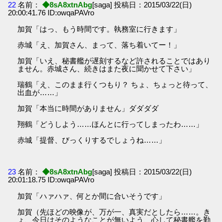
22
名前：
◆8sA8xtnAbg
[saga] 投稿日：2015/03/22(日)
20:00:41.76 ID:owqaPAVro
加賀「はっ、もう時間です。執務室に行きます」
赤城「え、加賀さん、まって、落ち着いてー！」
加賀「いえ、秘書艦が遅刻するなど許されることではあり
ません。赤城さん、続きはまた夜に聞かせて下さい」
瑞鶴「え、このまま行くつもり？ ちょ、ちょっと待って、
出血が……」
加賀「本当に時間がありません」ダダダダ
翔鶴「どうしよう……ほんとに行ってしまったわ……」
赤城「提督、びっくりするでしょうね……」
23
名前：
◆8sA8xtnAbg
[saga] 投稿日：2015/03/22(日)
20:01:18.75 ID:owqaPAVro
加賀「ハァハァ、何とか間に合いそうです」
加賀（先ほどの映像が、万が一、真実だとしたら……。き
ょ、今日はそのようなことが無いよう、心して秘書艦を勤