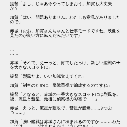
提督「よし、じゃあ今やってしまおう。加賀も大丈夫
か？」
加賀「はい、問題ありません。わたしも意見がありました
ので」
赤城（おお、加賀さんちゃんと仕事モードですね。映像を
見たのが良い方に転んだみたいです）
…
……
赤城「それで、えーっと、何でしたっけ、新しい艦戦の子
を大きなスロットに」
提督「烈風だよ、いい加減覚えてくれ」
加賀「制空のために、艦戦重視で編成するのですね」
提督「となると、赤城の一番大きなスロットには烈風を。
後、流星と彗星。最後に偵察機の彩雲で……」
赤城「えっと、流星が艦攻で、彗星が艦爆……ぶつぶ
つ……」
加賀「強い艦戦は赤城さんに積まれるのですか………わた
しでは………いけませんか？（ウルウル）」