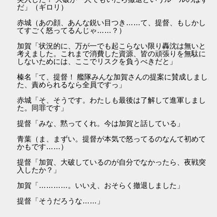
だ」（ギロリ）
赤城（あの顔、あんな鋭い目つき……て、提督、もしかし
てすごく怒ってるんじゃ……？）
加賀「状況的に、万が一でも起こらない限り轟沈は無いと
考えました。これまで消費した資源、皆の頑張りを無駄に
しないためには、ここでリスクを負うべきだと」
榛名「て、提督！ 艦隊みんな加賀さんの提案に賛成しまし
た、責められるなら全員ですっ」
赤城「そ、そうです。わたしも最後は了解して進軍しまし
た。同罪です」
提督「みな、黙ってくれ。今は加賀と話している」
青葉（ま、まずい。提督が本気で怒ってるのなんて初めて
かもです……）
提督「加賀、大破しているのが自分でなかったら、夜戦突
入したか？」
加賀「…………。いいえ、おそらく撤退しました」
提督「そうだろうな……」