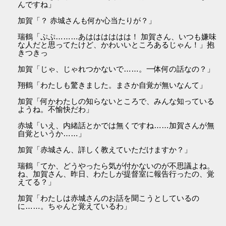
んですね」
加賀「？ 赤城さんも何か心当たりが？」
瑞鶴「ぷぷ………あはははははは！ 加賀さん、いつも嫌味
な人だと思ってたけど、かわいいところあるじゃん！」抱
きつきっ
加賀「じゃ、じゃれつかないで……。一体何の話なの？」
翔鶴「わたしも驚きました。まさか自覚が無いなんて」
加賀「何かわたしの知らないところで、みんな知っている
ようね。不愉快だわ」
赤城「いえ、内緒話とかでは無くですね……加賀さんが無
自覚というか……」
加賀「赤城さん、詳しく教えていただけますか？」
瑞鶴「てか、どうやったら気が付かないのが不思議よね。
ね、加賀さん、昨日、わたしが提督室に報告行ったの、覚
えてる？」
加賀「わたしは赤城さんのお話を聞こうとしているの
に……。ちゃんと覚えているわ」