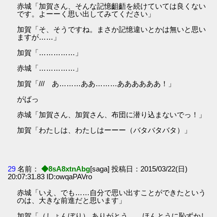
赤城「加賀さん、そんな記憶齟齬を続けていては良くない
です。よーーく思い出してみてください」
加賀「そ、そうですね。まさか記憶違いとかは無いと思い
ますが……」
加賀「……………」
赤城「……………」
加賀「/// あ………ああ………ああああああ！」
がばっ
赤城「加賀さん、加賀さん、布団に潜り込まないでっ！」
加賀「わたしは、わたしはーーー（バタバタバタ）」
29
名前：
◆8sA8xtnAbg
[saga] 投稿日：2015/03/22(日)
20:07:31.83 ID:owqaPAVro
赤城「いえ、でも……自分で思い出すことができたという
のは、大きな前進だと思います」
加賀「（しょんぼり） ありがとう……ほんとうに恥ずかし