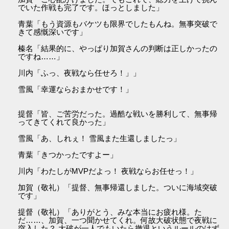
でいた作戦も完了です。ほっとしました」
青葉「もう資源もバケツも限界でしたもんね。無事突破で
きて感慨深いです」
榛名「結果的に、やっぱり加賀さんの判断は正しかったの
ですね……」
川内「ふっ、夜戦なら任せろ！」」
雪風「幸運ならおまかせです！」
提督「皆、ご苦労だった。過酷な戦いを勝利して、無事帰
ってきてくれて良かった」
雪風「あ、しれぇ！ 雪風また生還しましたっ」
青葉「きつかったですよー」
川内「わたしがMVPだよっ！ 夜戦ならお任せっ！」
加賀（敬礼）「提督、無事帰還しました。ついに海域突破
です」
提督（敬礼）「ありがとう、みな本当にお疲れ様。た
だ……、加賀、一つ聞かせてくれ。何故大破状態で夜戦に
突入した？ 大破が一人でもいたら撤退というルールのはず