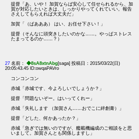
提督「あ、いや！ 加賀ならば安心して任せられるから、加
賀が対応したいときは、しっかりやってくれていい。報告
さえしてもらえれば大丈夫だ」
加賀「（ぱあああ） はい、お任せ下さい！」
提督（そんなに頭突きしたいのかな……。やっぱストレス
たまってるのか……？）
27
名前：
◆8sA8xtnAbg
[saga] 投稿日：2015/03/22(日)
20:05:43.45 ID:owqaPAVro
コンコンコン
赤城「赤城です、今よろしいでしょうか？」
提督「問題ないぞー。はいってくれー」
赤城「失礼します （加賀さん……おでこに絆創膏）」
提督「どした、何かあったか？」
赤城「急ぎでは無いのですが、艦載機編成のご相談をと思
いまして。加賀さんとも関係しますし」