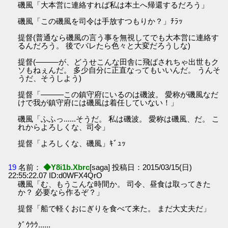
磯風「大本営に連絡すれば私は本土へ帰還するだろう」
磯風「この磯風を司令は手放すつもりか？」ﾁﾗｯ
提督(普通なら磯風の言う事を無視してでも大本営に連絡す
るんだろう。 後でバレたら色々と大変だろうしな)
提督(———が、どうせこんな田舎に飛ばされちゃ出世もク
ソもねぇんだ。 多少自分に正直なってもいいんだ。 うんそ
うだ、そうしよう)
提督「———この鎮守府にいるのは磯波。 愛称が磯風なだ
けで我が鎮守府には磯風は着任していない！」
磯風「ふふっ......そうだ。 私は磯波。 愛称は磯風、だ。 こ
れからよろしくな、司令」
提督「よろしくな、磯風」ｷﾞｭｯ
19
名前：
◆Y8i1b.Xbrc
[saga] 投稿日：2015/03/15(日)
22:55:22.07 ID:d0WFX4QrO
磯風「む、もうこんな時間か。 司令、昼食は取ってきた
か？ 必要なら作るぞ？」
提督「船で軽くおにぎりを食べて来た。 まだ大丈夫だ」
ｸﾞｳｳｳ......