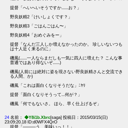
提督「へいへいそうですか......お？」
野良妖精2「けいしょくです？」
野良妖精3「ごはんごはん〜」
野良妖精4「おめぐみをー」
提督「なんだ三人しか増えなかったのか。 珍しいないつも
は十人近く来るのに」
磯風(......一人ならまだしも一気に四人に増えた？ こんな事
普通ではあり得ないぞ......)
磯風(人前には絶対に姿を現さない野良妖精さんと交流でき
る人間、か)
磯風「これは面白くなりそうだな」ﾆﾔﾘ
提督「面白くなりそうって...何が？」
磯風「何でもないさ。 ほら、早く仕上げるぞ」
24
名前：
◆Y8i1b.Xbrc
[saga] 投稿日：2015/03/15(日)
23:09:20.18 ID:d0WFX4QrO
提督「———う、美味いっ！！」