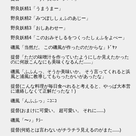
野良妖精1「うまうまー」
野良妖精2「みつぼししぇふのあじー」
野良妖精3「おしあわせー」
野良妖精4「このおみそしるをつくったしぇふをよべー」
磯風「当然だ。 この磯風が作ったのだからな」ﾄﾞﾔｧ
提督「ただの味噌汁を作っていたようにしか見えたかった
のに何故こんなにも美味くなるんだ......」
磯風「ふふんっ、そうか美味いか。 そう言ってくれると浜
風と浦風に教導してもらったかいがあったな」
提督(こんな料理が毎日食べれると考えると、やっぱ大本営
に連絡しなくて正解だったな！)
磯風「んふふっ」ﾆｺﾆｺ
提督(おまけに可愛い。 超可愛い。 それに......)
磯風「〜♪」ﾁﾗｰ
提督(何処とは言わないがチラチラ見えるのがまた......)