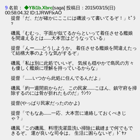
9
名前：
◆Y8i1b.Xbrc
[saga] 投稿日：2015/03/15(日)
00:58:04.32 ID:1JRWFlxAO
提督「だ、だが確かにここには磯波って書いてるぞ！」ﾋﾟﾗ
ｯ
磯風「むむっ、字面が似てるからといって着任させる艦娘
を間違えるとは......大本営はどうなっている」
提督「んー......どうしようか。 着任させる艦娘を間違えたっ
て結構大事のような気がするぞ」
磯風「私は別に此処でいいぞ。 気候も穏やかで島民の方々
も優しく艦娘に理解を持っているからな」
提督「......いつから此処に住んでるんだよ」
磯風「約一週間前からだ。 この民家......こほん、鎮守府を掃
除するのには骨が折れたものだ」ｳﾝｳﾝ
提督(やっぱり民家だったのかよ)
提督「でもなあ......一応、大本営に連絡しておくべきじ
ゃ？」
磯風「この磯風、料理洗濯皿洗い掃除に裁縫まで何でもで
きるぞ。 運が良いな司令は。 生活に困らないぞ」ﾄﾞﾔｧ