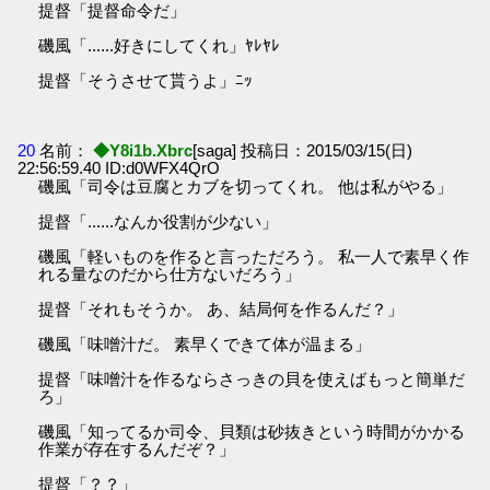
提督「提督命令だ」
磯風「......好きにしてくれ」ﾔﾚﾔﾚ
提督「そうさせて貰うよ」ﾆｯ
20
名前：
◆Y8i1b.Xbrc
[saga] 投稿日：2015/03/15(日)
22:56:59.40 ID:d0WFX4QrO
磯風「司令は豆腐とカブを切ってくれ。 他は私がやる」
提督「......なんか役割が少ない」
磯風「軽いものを作ると言っただろう。 私一人で素早く作
れる量なのだから仕方ないだろう」
提督「それもそうか。 あ、結局何を作るんだ？」
磯風「味噌汁だ。 素早くできて体が温まる」
提督「味噌汁を作るならさっきの貝を使えばもっと簡単だ
ろ」
磯風「知ってるか司令、貝類は砂抜きという時間がかかる
作業が存在するんだぞ？」
提督「？？」