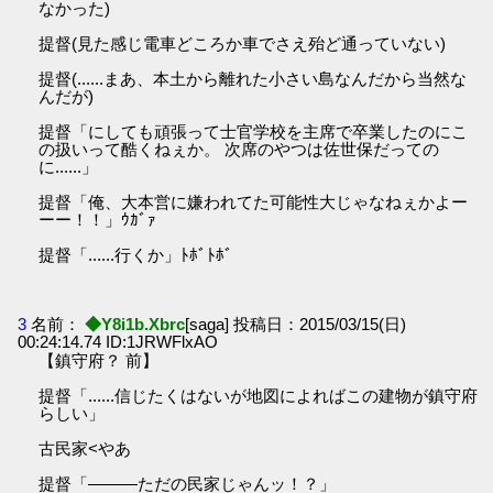
なかった)
提督(見た感じ電車どころか車でさえ殆ど通っていない)
提督(......まあ、本土から離れた小さい島なんだから当然な
んだが)
提督「にしても頑張って士官学校を主席で卒業したのにこ
の扱いって酷くねぇか。 次席のやつは佐世保だっての
に......」
提督「俺、大本営に嫌われてた可能性大じゃなねぇかよー
ーー！！」ｳｶﾞｧ
提督「......行くか」ﾄﾎﾞﾄﾎﾞ
3
名前：
◆Y8i1b.Xbrc
[saga] 投稿日：2015/03/15(日)
00:24:14.74 ID:1JRWFlxAO
【鎮守府？ 前】
提督「......信じたくはないが地図によればこの建物が鎮守府
らしい」
古民家<やあ
提督「———ただの民家じゃんッ！？」