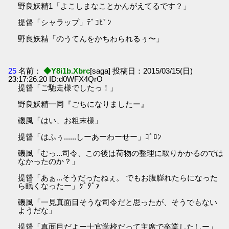
野良妖精1「よこしまなことかんがえてるです？」
提督「シャラップ」ﾃﾞｺﾋﾟﾝ
野良妖精「のうてんをかちわられるぅ〜」
25
名前：
◆Y8i1b.Xbrc
[saga] 投稿日：2015/03/15(日)
23:17:26.20 ID:d0WFX4QrO
提督「ご馳走様でしたっ！」
野良妖精一同『ごちになりましたー』
磯風「はい、お粗末様」
提督「はふぅ......しーあーわーせー」ｺﾞﾛﾝ
磯風「むっ...司令、この後は荷物の整理に取りかかるのでは
なかったのか？」
提督「あぁ...そうだったねぇ。 でもお腹膨れたらになった
ら眠くなったー」ｸﾞﾀﾞｧ
磯風「一見真面目そうな司令だと思ったが、そうでもない
ようだな」
提督「真面目だよー士官学校だって主席で卒業したしー」