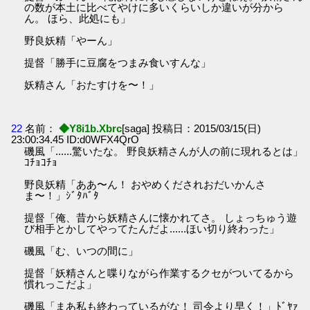
の数が本土に比べてやけに多いくらいしか違いが分から
ん。 ほら、此処にも」
野良妖精「やーん」
提督「勝手に豆腐をつまみ食いすんな」
妖精さん「おたすけを〜！」
22
名前：
◆Y8i1b.Xbrc
[saga] 投稿日：2015/03/15(日)
23:00:34.45 ID:d0WFX4QrO
磯風「......驚いたな。 野良妖精さんが人の前に現れるとは」
ｺﾁｮｺﾁｮ
野良妖精「ああ〜ん！ おやめくだされおだいかんさ
ま〜！」ｼﾞﾀﾊﾞﾀ
提督「俺、昔から妖精さんに懐かれてさ。 しょっちゅう遊
び相手とかしてやってたんだよ......ほい切り終わった」
磯風「む、いつの間に」
提督「妖精さんと喋りながら作業するクセがついてるから
慣れっこだよ」
磯風「まあ私も終わっているがな！ 司令より早く！」ﾄﾞﾔｧ