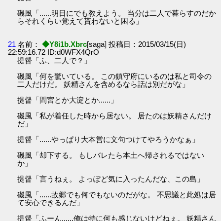
磯風「......明日にでも教えよう。 当分は二人で暮らすのだか
らそれくらい覚えて貰わないと困る」
21
名前：
◆Y8i1b.Xbrc
[saga] 投稿日：2015/03/15(日)
22:59:16.72 ID:d0WFX4QrO
提督「ふ、二人で？」
磯風「何を驚いている。 この鎮守府にいるのは私と司令の
二人だけだ。 妖精さんを含めるなら話は別だがな」
提督「間宮とか大淀とか......」
磯風「私が着任した時から居ない。 居たのは妖精さんだけ
だ」
提督「......やっぱり大本営に文句つけてやろうかなぁ」
磯風「却下する。 もしバレたら本土へ帰されるではない
か」
提督「言うねぇ。 よっぽど気に入ったんだな、この島」
磯風「......故郷でも何でもないのだがな。 不思議と此処は居
て安心できるんだ」
提督「ふーん......俺は特に何も感じないけどねぇ。 妖精さん