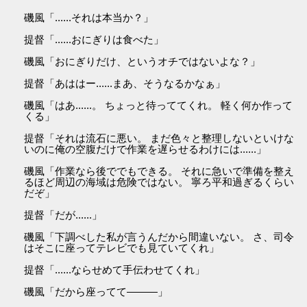
磯風「......それは本当か？」
提督「......おにぎりは食べた」
磯風「おにぎりだけ、というオチではないよな？」
提督「あははー......まあ、そうなるかなぁ」
磯風「はあ......。 ちょっと待っててくれ。 軽く何か作って
くる」
提督「それは流石に悪い。 まだ色々と整理しないといけな
いのに俺の空腹だけで作業を遅らせるわけには......」
磯風「作業なら後ででもできる。 それに急いで準備を整え
るほど周辺の海域は危険ではない。 寧ろ平和過ぎるくらい
だぞ」
提督「だが......」
磯風「下調べした私が言うんだから間違いない。 さ、司令
はそこに座ってテレビでも見ていてくれ」
提督「......ならせめて手伝わせてくれ」
磯風「だから座ってて———」