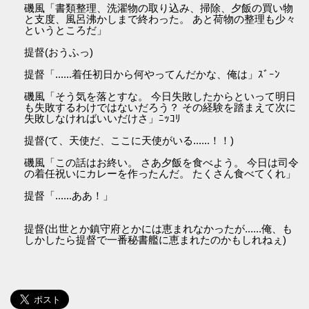
磯風「書類整理、洗濯物の取り込み、掃除、夕飯の買い物
と支度、風呂沸かしまで終わった。 あと荷物の整理も少々
というところだ」
提督(おうふっ)
提督「......着任初日から何やってんだかな、俺は」ｽﾞｰﾝ
磯風「そう気を落とすな。 今日失敗したからといって明日
も失敗するわけではないだろう？ その経験を踏まえて次に
失敗しなければいいだけさ」ﾆｯｺﾘ
提督(て、天使だ、ここに天使がいる......！！)
磯風「この話はお終い。 さあ夕飯を食べよう。 今日は司令
の着任祝いにカレーを作ったんだ。 たくさん食べてくれ」
提督「......ああ！」
提督(出世とか鎮守府とかには恵まれなかったが......俺、も
しかしたら提督で一番秘書艦に恵まれたのかもしれねぇ)