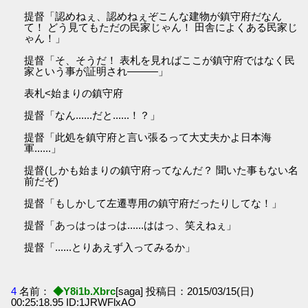
提督「認めねぇ、認めねぇぞこんな建物が鎮守府だなん
て！ どう見てもただの民家じゃん！ 田舎によくある民家じ
ゃん！」
提督「そ、そうだ！ 表札を見ればここが鎮守府ではなく民
家という事が証明され———」
表札<始まりの鎮守府
提督「なん......だと......！？」
提督「此処を鎮守府と言い張るって大丈夫かよ日本海
軍......」
提督(しかも始まりの鎮守府ってなんだ？ 聞いた事もない名
前だぞ)
提督「もしかして左遷専用の鎮守府だったりしてな！」
提督「あっはっはっは......ははっ、笑えねぇ」
提督「......とりあえず入ってみるか」
4
名前：
◆Y8i1b.Xbrc
[saga] 投稿日：2015/03/15(日)
00:25:18.95 ID:1JRWFlxAO