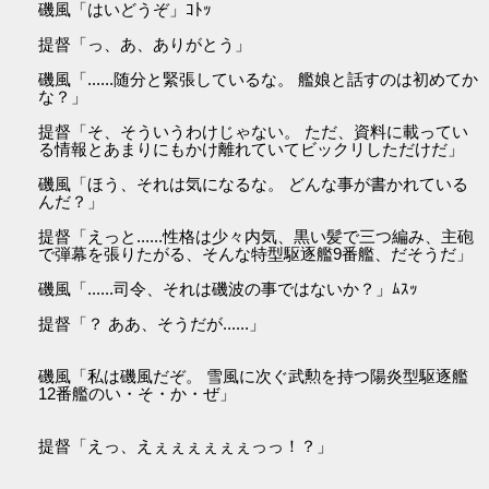
磯風「はいどうぞ」ｺﾄｯ
提督「っ、あ、ありがとう」
磯風「......随分と緊張しているな。 艦娘と話すのは初めてか
な？」
提督「そ、そういうわけじゃない。 ただ、資料に載ってい
る情報とあまりにもかけ離れていてビックリしただけだ」
磯風「ほう、それは気になるな。 どんな事が書かれている
んだ？」
提督「えっと......性格は少々内気、黒い髪で三つ編み、主砲
で弾幕を張りたがる、そんな特型駆逐艦9番艦、だそうだ」
磯風「......司令、それは磯波の事ではないか？」ﾑｽｯ
提督「？ ああ、そうだが......」
磯風「私は磯風だぞ。 雪風に次ぐ武勲を持つ陽炎型駆逐艦
12番艦のい・そ・か・ぜ」
提督「えっ、えぇぇぇぇぇぇっっ！？」