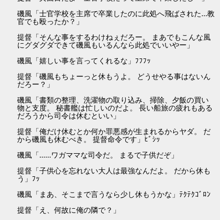
磯風「士官学校を主席で卒業したのに此処へ飛ばされた...教
官でも殴ったか？」
提督「そんな事をするわけねぇだろー。 まあでもこんな風
にグダグダできて磯風もいるんなら此処でいいやー」
磯風「嬉しい事を言ってくれるな」ﾌﾌﾌｯ
提督「磯風もちょーっと休もうよ。 どうせやる事はないん
だろー？」
磯風「書類の整理、洗濯物の取り込み、掃除、夕飯の買い
物と支度。 秘書艦は忙しいのだよ。 長い船旅の疲れもある
だろうから司令は休むといい」
提督「俺だけ休むとか何か罪悪感が生まれるからヤダ。 だ
から磯風も休むべき。 提督命令です」ﾋﾞｼｯ
磯風「......ワガママな司令だ。 まるで子供だぞ」
提督「子供心を忘れない大人は最強なんだよ。 だから休も
う」ﾌｯ
磯風「まあ、そこまで言うなら少し休もうかな」ﾃｸﾃｸｺﾞﾛﾝ
提督「え、何故に俺の隣で？」