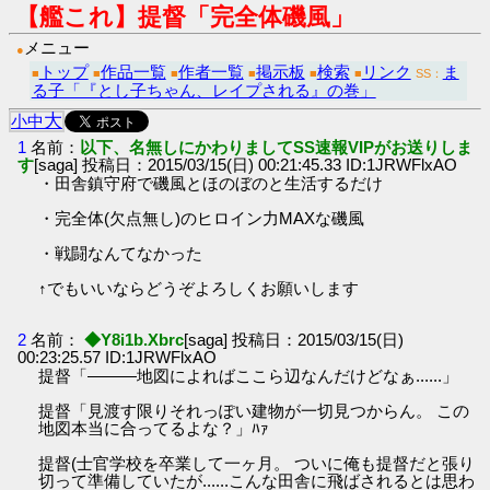
【艦これ】提督「完全体磯風」
メニュー
●
トップ
作品一覧
作者一覧
掲示板
検索
リンク
ま
■
■
■
■
■
■
SS：
る子「『とし子ちゃん、レイプされる』の巻」
大
小
中
1
名前：
以下、名無しにかわりましてSS速報VIPがお送りしま
す
[saga] 投稿日：2015/03/15(日) 00:21:45.33 ID:1JRWFlxAO
・田舎鎮守府で磯風とほのぼのと生活するだけ
・完全体(欠点無し)のヒロイン力MAXな磯風
・戦闘なんてなかった
↑でもいいならどうぞよろしくお願いします
2
名前：
◆Y8i1b.Xbrc
[saga] 投稿日：2015/03/15(日)
00:23:25.57 ID:1JRWFlxAO
提督「———地図によればここら辺なんだけどなぁ......」
提督「見渡す限りそれっぽい建物が一切見つからん。 この
地図本当に合ってるよな？」ﾊｧ
提督(士官学校を卒業して一ヶ月。 ついに俺も提督だと張り
切って準備していたが......こんな田舎に飛ばされるとは思わ