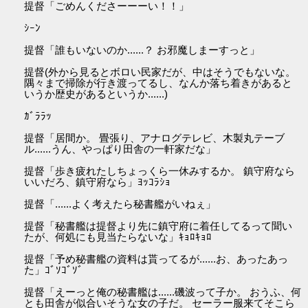
提督「ごめんくださーーーい！！」
ｼｰﾝ
提督「誰もいないのか......？ お邪魔しまーすっと」
提督(外から見るとボロい民家だが、中はそうでもないな。
隅々まで掃除が行き渡ってるし、なんか落ち着きがあると
いうか歴史があるというか......)
ｶﾞﾗﾗｯ
提督「居間か。 畳張り、アナログテレビ、木製丸テーブ
ル......うん、やっぱり田舎の一軒家だな」
提督「歩き疲れたしちょっくら一休みするか。 鎮守府なら
いいだろ、鎮守府なら」ﾖｯｺﾗｼｮ
提督「......よく考えたら秘書艦がいねぇ」
提督「秘書艦は提督より先に鎮守府に着任してるって聞い
たが、何処にも見当たらないな」ｷｮﾛｷｮﾛ
提督「予め秘書艦の資料は貰ってるが......お、あったあっ
た」ｺﾞｿｺﾞｿﾞ
提督「えーっと俺の秘書艦は......磯波って子か。 おうふ、何
とも田舎が似合いそうな女の子だ。 セーラー服来てそこら