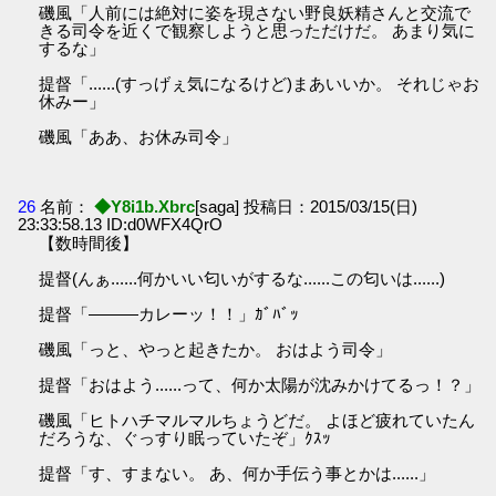
磯風「人前には絶対に姿を現さない野良妖精さんと交流で
きる司令を近くで観察しようと思っただけだ。 あまり気に
するな」
提督「......(すっげぇ気になるけど)まあいいか。 それじゃお
休みー」
磯風「ああ、お休み司令」
26
名前：
◆Y8i1b.Xbrc
[saga] 投稿日：2015/03/15(日)
23:33:58.13 ID:d0WFX4QrO
【数時間後】
提督(んぁ......何かいい匂いがするな......この匂いは......)
提督「———カレーッ！！」ｶﾞﾊﾞｯ
磯風「っと、やっと起きたか。 おはよう司令」
提督「おはよう......って、何か太陽が沈みかけてるっ！？」
磯風「ヒトハチマルマルちょうどだ。 よほど疲れていたん
だろうな、ぐっすり眠っていたぞ」ｸｽｯ
提督「す、すまない。 あ、何か手伝う事とかは......」