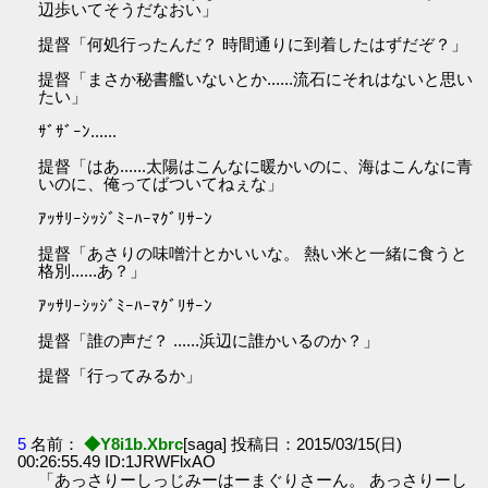
辺歩いてそうだなおい」
提督「何処行ったんだ？ 時間通りに到着したはずだぞ？」
提督「まさか秘書艦いないとか......流石にそれはないと思い
たい」
ｻﾞｻﾞｰﾝ......
提督「はあ......太陽はこんなに暖かいのに、海はこんなに青
いのに、俺ってばついてねぇな」
ｱｯｻﾘｰｼｯｼﾞﾐｰﾊｰﾏｸﾞﾘｻｰﾝ
提督「あさりの味噌汁とかいいな。 熱い米と一緒に食うと
格別......あ？」
ｱｯｻﾘｰｼｯｼﾞﾐｰﾊｰﾏｸﾞﾘｻｰﾝ
提督「誰の声だ？ ......浜辺に誰かいるのか？」
提督「行ってみるか」
5
名前：
◆Y8i1b.Xbrc
[saga] 投稿日：2015/03/15(日)
00:26:55.49 ID:1JRWFlxAO
「あっさりーしっじみーはーまぐりさーん。 あっさりーし