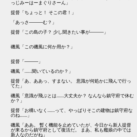
っじみーはーまぐりさーん」
提督「ちょっと！ そこの君！」
「あっさ———む？」
提督「この島の子？ 少し聞きたい事が———」
磯風「この磯風に何か用か？」
提督「———」
磯風「......聞いているのか？」
提督「あ、ああっ、すまない。 意識が何処かに飛んで行っ
てた」
磯風「意識が飛ぶとは......大丈夫か？ なんなら鎮守府で休む
か？」
提督「お構いなく......って、やっぱりそこの建物は鎮守府な
のね......」
磯風「ああ。 暫く機能を止めていたが、今日から新人提督
が来るから鎮守府として復活だ。 まあ、私も艦娘の中では
新人なのだがね」