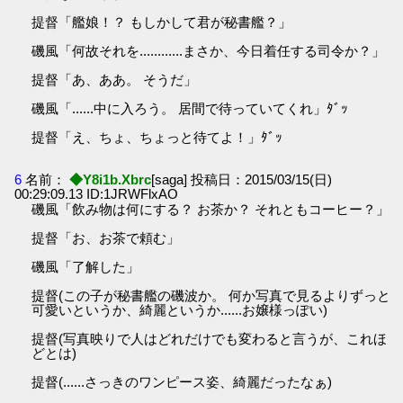
提督「艦娘！？ もしかして君が秘書艦？」
磯風「何故それを............まさか、今日着任する司令か？」
提督「あ、ああ。 そうだ」
磯風「......中に入ろう。 居間で待っていてくれ」ﾀﾞｯ
提督「え、ちょ、ちょっと待てよ！」ﾀﾞｯ
6
名前：
◆Y8i1b.Xbrc
[saga] 投稿日：2015/03/15(日)
00:29:09.13 ID:1JRWFlxAO
磯風「飲み物は何にする？ お茶か？ それともコーヒー？」
提督「お、お茶で頼む」
磯風「了解した」
提督(この子が秘書艦の磯波か。 何か写真で見るよりずっと
可愛いというか、綺麗というか......お嬢様っぽい)
提督(写真映りで人はどれだけでも変わると言うが、これほ
どとは)
提督(......さっきのワンピース姿、綺麗だったなぁ)